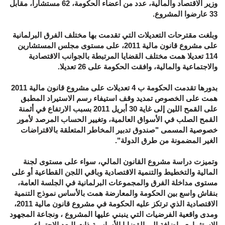
وزير الاقتصاد والمالية، عدد من أعضاء الحكومة، 62 مستشارا، مقابل
33 عارضوا المشروع.
وبلغت مقترحات التعديلات التي تقدمت بها مختلف الفرق البرلمانية
على مشروع قانون مالية 2011، على مستوى مجلس المستشارين
114 تعديلا همت مختلف القضايا المرتبطة بالجوانب الاقتصادية
والاجتماعية والمالية، وافقت الحكومة على 26 تعديلا.
بدورها تقدمت الحكومة ب 4 تعديلات على مشروع قانون مالية 2011
همت على الخصوص تمديد وقف استيفاء رسم الاستيراد المطبق
على القمح اللين إلى غاية 30 أبريل 2011 بسبب الارتفاع في أثمنة
القمح الصلب في الأسواق العالمية، وتغيير الحساب المرصد لأمور
خصوصية المسمى "صندوق تدبير المخاطر المتعلقة بالاقتراضات
الغير المضمونة من طرق الدولة".
وتميزت دراسة مشروع القانون المالي، سواء على مستوى لجنة
المالية والتخطيط والتنمية الاقتصادية وباقي اللجن القطاعية أو على
مستوى مداخلة الفرق والمجموعات البرلمانية في الجلسة العامة،
بنقاش واسع بين الحكومة والمعارضة همت بالأساس نموذج التنمية
الاقتصادية الذي ترتكز عليه الحكومة في مشروع قانون مالية 2011،
ومدى واقعية الفرضيات التي ينبني عليها المشروع ، ونجاعة المجهود
الاستثماري، إضافة إلى القضايا الأساسية ذات البعد الاجتماعي.