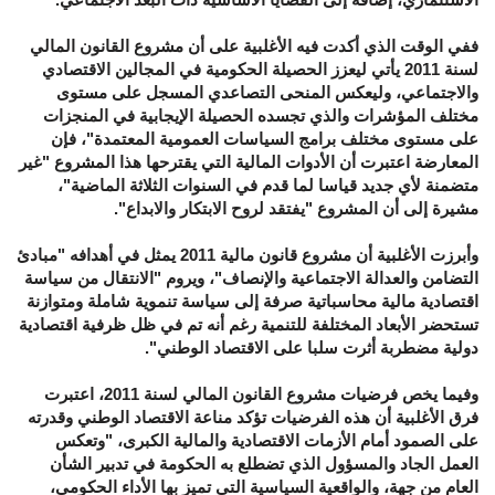
ففي الوقت الذي أكدت فيه الأغلبية على أن مشروع القانون المالي
لسنة 2011 يأتي ليعزز الحصيلة الحكومية في المجالين الاقتصادي
والاجتماعي، وليعكس المنحى التصاعدي المسجل على مستوى
مختلف المؤشرات والذي تجسده الحصيلة الإيجابية في المنجزات
على مستوى مختلف برامج السياسات العمومية المعتمدة"، فإن
المعارضة اعتبرت أن الأدوات المالية التي يقترحها هذا المشروع "غير
متضمنة لأي جديد قياسا لما قدم في السنوات الثلاثة الماضية"،
مشيرة إلى أن المشروع "يفتقد لروح الابتكار والابداع".
وأبرزت الأغلبية أن مشروع قانون مالية 2011 يمثل في أهدافه "مبادئ
التضامن والعدالة الاجتماعية والإنصاف"، ويروم "الانتقال من سياسة
اقتصادية مالية محاسباتية صرفة إلى سياسة تنموية شاملة ومتوازنة
تستحضر الأبعاد المختلفة للتنمية رغم أنه تم في ظل ظرفية اقتصادية
دولية مضطربة أثرت سلبا على الاقتصاد الوطني".
وفيما يخص فرضيات مشروع القانون المالي لسنة 2011، اعتبرت
فرق الأغلبية أن هذه الفرضيات تؤكد مناعة الاقتصاد الوطني وقدرته
على الصمود أمام الأزمات الاقتصادية والمالية الكبرى، "وتعكس
العمل الجاد والمسؤول الذي تضطلع به الحكومة في تدبير الشأن
العام من جهة، والواقعية السياسية التي تميز بها الأداء الحكومي،