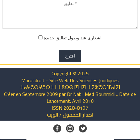
اشعاري عند وصول تعاليق جديدة
اقترح
Copyright © 2025
Marocdroit - Site Web Des Sciences Juridiques
ⵜⴰⵖⴻⵔⵖⴻⵔⵜ ⵏ ⵜⵓⵙⵙⵏⵉⵡⵉⵏ ⵜⵉⵣⴻⵔⴼⴰⵏⵉⵏ
Créer en Septembre 2009 par Dr Nabil Med Bouhmidi .. Date de
Lancement: Avril 2010
ISSN 2028-8107
اصدار
المحمول
/
الويب