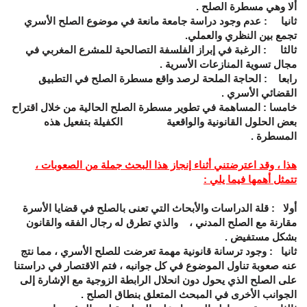
ألا وهي مسطرة الصلح .
ثانيا
: عدم وجود دراسة جامعة مانعة في موضوع الصلح الأسري
تجمع بين النظري والعملي.
ثالثا
: الرغبة في إبراز الفلسفة التصالحية للمشرع المغربي في
مجال تسوية المنازعات الأسرية .
رابعا
: الحاجة الملحة لرصد واقع مسطرة الصلح في التطبيق
القضائي الأسري .
خامسا
: المساهمة في تطوير مسطرة الصلح الحالية من خلال اقتراح
بعض الحلول القانونية والواقعية الكفيلة بتفعيل هذه
المسطرة .
هذا ، وقد اعترضتني أثناء إنجاز هذا البحث جملة من الصعوبات ،
تتمثل أهمها فيما يلي :
أولا
: قلة الدراسات والأبحاث التي تعنى بالصلح في قضايا الأسرة
مقارنة مع الصلح المدني ، والذي تطرق له رجال الفقه والقانون
بشكل مستفيض .
ثانيا
: وجود ترسانة قانونية مهمة تعرضت للصلح الأسري ، مما نتج
عنه صعوبة تناول الموضوع في كل جوانبه ، فتم الاقتصار في دراستنا
على الصلح الذي يحول دون انحلال الرابطة الزوجية مع الإشارة إلى
الجوانب الأخرى في المبحث المتعلق بنطاق الصلح .