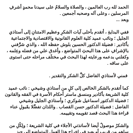
الحمد لله رب العالمين ، والصلاة والسلامُ على سيدنا محمدٍ أشرفِ
المرسلين ، وعلى آله وصحبه أجمعين .
وبعد ...
ففي البدايةِ ، أتقدم بأحلى آيات الشكرِ وعظيم الامتنانِ إلى أستاذي
الجليل ؛ ونائب عميد كلية العلوم القانونية والاقتصادية والاجتماعية
بأكادير : فضيلة الدكتور الحسين بلوش حفظه الله ، والذي شرَّفني
بالإشرافِ على هذا البحثِ المتواضع ، وأغدق علي من فضله وعِلمه ،
وكفلني بدعمه ورعايته لهذا البحث في مختلَف مراحله حتى استوى
على ساقه .
فمني لأستاذي الفاضل كلَّ الشكر والتقدير .
كما أتقدم بالشكر الخالص إلى كلٍ من أستاذي وشيخي : نائب عميد
كلية الشريعة بأكادير ومنسق ماستر أحكام الأسرة في الفقه والقانون
؛ فضيلة الدكتور اسماعيل شوكري ؛ وأستاذي الجليل وشيخي
الفاضل : فضيلة الدكتور حسن القصاب . واللذان تفضَّلا بقَبولِ عناء
قراءة هذا البحث قصد تقويمه وتقييمه.
والشكرُ موصولٌ أيضا لأساتذتي الأجلاء في كلية الشريعة ؛ ولِكُلِ من
ساهم من قريبٍ أو بعيدٍ في إخراج هذا العمل المتواضع إلى حيز