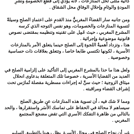
كآلية مثلى لحل المنازعات ، لأنه يؤدي إلى قطعِ الخصومةِ ونشرِ
المودةِ والوئامِ وإحلالِ الوفاقِ محل الشقاق .
ومن جانبه سار القضاءُ المغربيُّ منذ القدمِ على اعتمادِ الصلحِ وسيلةً
لتسوية المنازعات والخصومات، وهو نفس التوجه الذي كرسه
المشرع المغربي ، حيث عَمِل على تقنينه وتنظيمه بمقتضى نصوص
قانونية موضوعية وإجرائية .
هذا ، وتزداد أهميةُ اللجوءِ إلى الصلح حينما يتعلق الأمر بالمنازعات
الأسرية ، لكونها تكتسي طابعا خاصا ، وتتعلق بعلاقات ذات حساسية
وخصوصية .
ولعل هذا ما حذا بالمشرع المغربي إلى التأكيد على إلزامية الصلح في
العديد من القضايا الأسرية ، خصوصا تلك المتعلقة بدعاوى انحلال
ميثاق الزوجية ؛ حيث سنَّ له إجراءات مسطرية مفصلة تُمارَس تحت
إشراف القضاء ومراقبته .
ومما لا شك فيه ، أن تسوية هذه المنازعات عن طريق الصلح
سيساهم لا محالة في الحفاظ على تماسك الأُسَر واستقرارها ، والحد
بالتالي من ظاهرة التفكك الأسري التي تقض مضجع المجتمع
المغربي .
غير أن نجاح الصلح في مجال الأسرة يظل رهينا بالتطبيق السليم