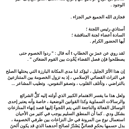
الوجود .
فجازى الله الجميع خير الجزاء .
أستاذي رئيس اللجنة ؛
السادة أعضاء لجنة المناقشة ؛
أيها الحضور الكرام .
لقد روي عن عمرَ بنِ الخطابِ
t
أنه قال :
"
ردوا الخصوم حتى
يصطلحوا فإن فصل القضاء يُحْدِث بين القوم الضغائن "
.
إن هذا الأثرَ الجليل ، ليؤكد لنا مدى المكانة البارزة التي يحتلها الصلح
في التراث القضائي الإسلامي ، إذ به تزول الخصومة بين المتنازعينَ
بالتراضي ، وتأتلف القلوب ، وتصفو النفوس، وتطيب المشاعر ...
ولعل هذا ما يفسر الاهتمام الكبير الذي أولته إليه كلُّ الشرائع
والرسالات السماوية وكذا القوانين الوضعية ، خاصة وأنه يعتبر إحدى
الوسائل الفعالة والناجعة التي يتم اللجوءُ إليها قصد إنهاء المنازعاتِ
بشكل ودي . كما أن المنطق السليم يوجب في كثير من الأحيان
استعمال نوع من المرونة في حل النزاعات بين طرفي الخصومة ،
بدل حسمها بحكمٍ قضائيٍّ يَصْدُرُ لصالح أحدهما الذي قد يكون ألحنَ