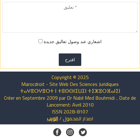
اشعاري عند وصول تعاليق جديدة
اقترح
Copyright © 2025
Marocdroit - Site Web Des Sciences Juridiques
ⵜⴰⵖⴻⵔⵖⴻⵔⵜ ⵏ ⵜⵓⵙⵙⵏⵉⵡⵉⵏ ⵜⵉⵣⴻⵔⴼⴰⵏⵉⵏ
Créer en Septembre 2009 par Dr Nabil Med Bouhmidi .. Date de
Lancement: Avril 2010
ISSN 2028-8107
اصدار
المحمول
/
الويب