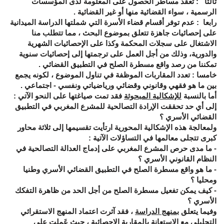
ثالثا
: تعقد مساطر الحصول على المعلومة لدى المؤسسات
الرسمية ، سواء القضائية منها أو غير القضائية .
رابعا
: عدم توفر أقسام قضاء الأسرة التي شملتها الدراسة الميدانية
على إحصائيات جاهزة تتعلق بموضوع البحث ، مما تتطلب منا
الاشتغال على سجلات المحكمة وكذا على الإحصائيات الشهرية
والدورية، وذلك من أجل العمل على ترجمتها إلى إحصائيات سنوية
تمكننا من رصد واقع مسطرة الصلح في التطبيق القضائي .
خامسا
: تعدد المقاربات الموظفة في تناول الموضوع ، لكونه يجمع
بين ما هو فقهي وقانوني وقضائي ورياضياتي ونفسي - اجتماعي .
أما بالنسبة
للإشكالية المبحوثة
فقد تمت صياغتها على النحو الآتي :
إلى أي حد تحققت الإرادة التصالحية للمشرع المغربي في التطبيق
القضائي الأسري ؟
ولمعالجة هذه الإشكالية المحورية ارتأيت تقسيمها إلى ثلاثة محاور
كبرى تتجلى معالمها في التساؤلات الآتية :
- ما مدى حرص المشرع المغربي على إدماج العدالة التصالحية في
النظام القانوني الأسري ؟
- ما هو واقع مسطرة الصلح في التطبيق القضائي الأسري وطنيا
ومحليا ؟
- كيف يمكن تفعيل مسطرة الصلح من أجل الحد من ظاهرة التفكك
الأسري ؟
وفيما يتعلق
بمنهج الدراسة
، فقد آثرت اعتماد المنهج الاستقرائي
التحليلي مع الاستعانة بالمقاربة الإحصائية ، حيث عَمِلت على