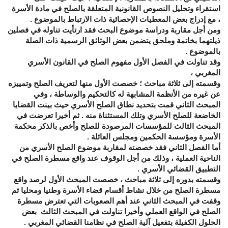
استقراء وتحليل النصوص القانونية المتعلقة بالصلح في مادة الأسرة
، مع إدراج بعض المعطيات الإحصائية ذات الارتباط بالموضوع .
ومن أجل مقاربة ودراسة موضوع البحث فقد ارتأيت تناوله في فصلين
ذيلتهما بخاتمة وملحق يتضمن بعض الوثائق الرسمية ذات الصلة
بالموضوع .
وقد تناولت في الفصل الأول مفهوم الصلح في القانون الأسري
المغربي ،
وقسمته إلى ثلاثة مباحث ؛ خصصت الأول منها لتعريف الصلح وتمييزه
عن غيره من الأنظمة المشابهة له كالتحكيم والوساطة ، وفي
المبحث الثاني قمت بتحديد نطاق الصلح الأسري حيث بينت القضايا
الخاضعة للصلح الأسري وتلك المستثناة منه . ثم أخيرا تعرضت في
المبحث الثالث للمؤسسات المرصودة للصلح وأخص بالذكر محكمة
الأسرة ومؤسسة الحكمين ومجلس العائلة .
أما الفصل الثاني فقد خصصته لمقاربة موضوع الصلح الأسري من
الناحية العملية ، وذلك من أجل الوقوف عند واقع مسطرة الصلح في
التطبيق القضائي الأسري .
وقسمته بدوره إلى ثلاثة مباحث ، خصصت المبحث الأول لرصد واقع
مسطرة الصلح من خلال نشاط أقسام قضاء الأسرة وطنيا ومحليا ثم
وقفت في المبحث الثاني عند أهم الصعوبات التي تعترض مسطرة
الصلح في الواقع العملي وأخيرا تناولت في المبحث الثالث بعض
الحلول الكفيلة بتفعيل آلية الصلح في نظامنا القضائي المغربي .