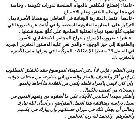
- ثامنا :
إخضاع المكلفين بالمهام الصلحية لدورات تكوينية ، وخاصة
في مجالي علم النفس وعلم الاجتماع .
- تاسعا :
تفعيل المقاربة الوقائية في التعاطي مع قضايا الأسرة بدل
التركيز على المقاربة القانونية المحضة والتي أبانت عن قصورها في
تغليب كَفَّةِ نسبة نجاح العَمَلية الصلحية على كَفَّةِ نسبة فشلها .
- عاشرا :
ضرورة الإسراع بإخراج المجلس الاستشاري للأسرة
والطفولة إلى حيز الوجود – والذي نص عليه الدستور المغربي الجديد
في الفصل 33 – نظرا للإشكالات المركَّبة التي يعرفها ملف الأسرة
بالمغرب
.//.
وفي الختام ، فإني لا أ دعي استيفاء الموضوع حقه بالشكل المطلوب
بل إنني أقرّ و أعترف بالعجز والقصور في مقاربته من مختلف جوانبه .
وإن كان لايفي بالمراد فلعله يكفي من القلادة ما أحاط بالعنق
وسبحان من اتصف بالكمال .
وأشكر مجددا أساتذتي الأجلاء على ما أنفقوه من وقتهم الثمين في
سبيل دراسة ومناقشة هذا العمل المتواضع ، و أسأل الله تبارك
وتعالى أن يجعل ذلك في ميزان حسناتهم وأن يبارك في عِلمهم
وأعمارهم . والحمد لله رب العالمين .