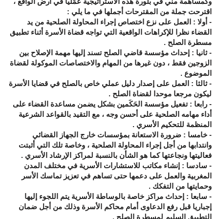
وكمساهمة مني في بلورة هذه الاستراتيجية عَمَليا في أرض الواقع ،
اقترحت جملة من المقترحات أجملها في ما يلي :
-
أولا :
العمل على نزع اختصاص إجراء المحاولة الصلحية من يد
القضاء نظرا للإكراهات الواقعية التي تواجه قضاة الأسرة أثناء تطبيق
مسطرة الصلح .
- ثانيا :
إحداث مؤسسة قاضي الصلح تسند إليها مهمة الإصلاح بين
الزوجين فقط ، دون غيرها من المهام والاختصاصات الموكولة لقضاة
الموضوع .
- ثالثا :
العمل على إصدار دليل عملي خاص بالصلح في قضايا الأسرة
ليكون مرجعا موحدا لقضاة الصلح .
- رابعا :
تفعيل مؤسسة الحَكَمين بشكل يضمن مساعدة القضاء على
أداء مهامه الصلحية على أحسن وجه ، مع التقيد بالقواعد الشرعية
المنظمة للتحكيم الأسري .
- خامسا :
ضرورة الاستعانة بمؤسسات خارج الجهاز القضائي
وانتدابها من أجل إجراء المحاولة الصلحية ، وخاصة تلك التي أثبتت
فعاليتها ونجاعتها كما هو الشأن بالنسبة لمراكز الإرشاد الأسري .
- سادسا :
إنشاء مكاتب للاستشارات الأسرية في مختلف المدن
المغربية والعمل على دعمها حتى تساهم في تعزيز تماسك الأسر
وحمايتها من التفكك .
- سابعا :
إحداث مراكز خاصة بالوساطة الأسرية يتم اللجوء إليها
إجباريا قبل رفع الدعاوى أمام محاكم الأسرة وذلك من أجل ضمان
التطبيق السليم لمسطرة الصلح .