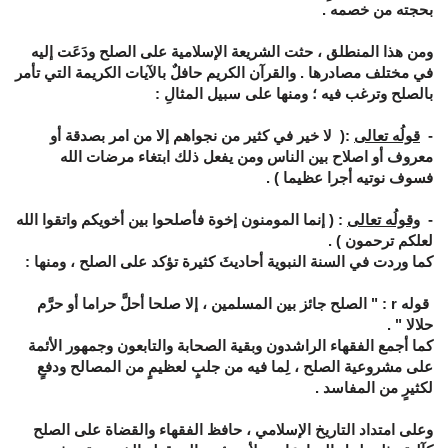
بحجته من خصمه .
ومن هذا المنطلق ، حثت الشريعة الإسلامية على الصلح ودَعَت إليه
في مختلف مصادرها . والقرآن الكريم حافلٌ بالآيات الكريمة التي تأمر
بالصلح وترغب فيه ؛ ومنها على سبيل المثالِ :
-
قولُه تعالى
:
)
لا خير في كثير من نجواهم إلا من امر بصدقة أو
معروف أو اصلاح بين الناس ومن يفعل ذلك ابتغاء مرضات الله
فسوف نوتيه أجرا عظيما
(
.
-
وقولُه تعالى
:
)
إنما المومنون إخوة فأصلحوا بين أخويكم واتقوا الله
لعلكم ترحمون
(
.
كما وردت في السنة النبوية أحاديثَ كثيرة تؤكد على الصلح ، ومنها :
قوله
r
: " الصلح جائز بين المسلمين ، إلا صلحا أحلَّ حراما أو حرَّم
حلالا " .
كما أجمع الفقهاء الراشدون وبقية الصحابة والتابعون وجمهور الأئمة
على مشروعية الصلح ، لِما فيه من جلبٍ لعظيمٍ من المصالح ودفعٍ
لكثيرٍ من المفاسد .
وعلى امتداد التاريخ الإسلامي ، حافظ الفقهاء والقضاة على الصلح