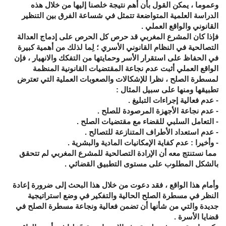
وعموما ، يمكن القول بأن أهم نتيجة خلصنا إليها من خلال هذه
الدراسة العلمية المتواضعة تتمثل في شساعة الفرق بين التنظير
القانوني والواقع العملي .
فإذا كان المشرع المغربي قد حرص كل الحرص على إدماج العدالة
التصالحية في النظام القانوني الأسري ؛ لِما لذلك من أهمية كبيرة
في الحفاظ على استقرار الأسر وحمايتها من التفكك والانهيار ، فإن
الواقع العملي أثبت عدم نجاعة المقتضيات القانونية المنظمة
لمسطرة الصلح ، نظرا للإشكالات والصعوبات العملية التي تعترض
تطبيقها ومنها على سبيل المثال :
- عدم فعالية إجراءات التبليغ .
- عدم نجاعة الأجهزة المرصودة للصلح .
- التعامل السلبي للقضاء مع مقتضيات الصلح .
- عدم استعداد الأطراف المتنازعة للتصالح .
- وأخيرا : عدم كفاية الإمكانيات المادية والبشرية .
مما نستنتج معه أن الإرادة التصالحية للمشرع المغربي لم تتحقق
بالشكل المطلوب على مستوى التطبيق القضائي .
وأمام هذا الواقع ، فقد دعوت من خلال هذا البحث إلى ضرورة إعادة
النظر في مسطرة الصلح الحالية والتفكير في وضع استراتيجية
جديدة والتي من شأنها أن تضمن فعالية ونجاعة مسطرة الصلح في
قضايا الأسرة .