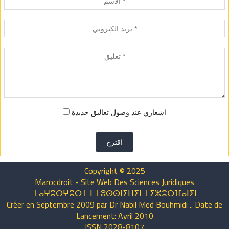
اشعاري عند وصول تعاليق جديدة
اقترح
Copyright © 2025
Marocdroit - Site Web Des Sciences Juridiques
ⵜⴰⵖⴻⵔⵖⴻⵔⵜ ⵏ ⵜⵓⵙⵙⵏⵉⵡⵉⵏ ⵜⵉⵣⴻⵔⴼⴰⵏⵉⵏ
Créer en Septembre 2009 par Dr Nabil Med Bouhmidi .. Date de
Lancement: Avril 2010
ISSN 2028-8107