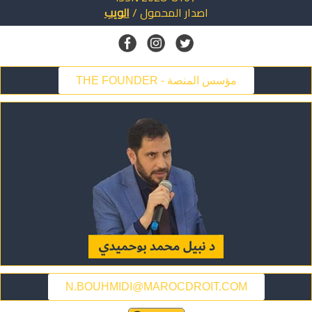
اصدار
المحمول
/
الويب
THE FOUNDER - مؤسس المنصة
N.BOUHMIDI@MAROCDROIT.COM