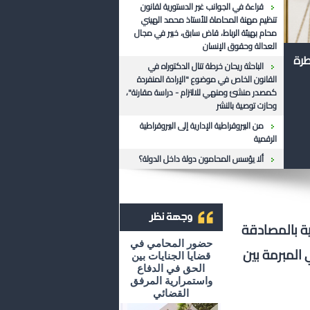
قراءة في الجوانب غير الدستورية لقانون
تنظيم مهنة المحاماة للأستاذ محمد الهيني
محام بهيئة الرباط، قاض سابق، خبير في مجال
العدالة وحقوق الإنسان
طرة
الباحثة ريحان خرطة تنال الدكتوراه في
القانون الخاص في موضوع "الإرادة المنفردة
كمصدر منشئ ومنهي للالتزام - دراسة مقارنة"،
وحازت توصية بالنشر
من البيروقراطية الإدارية إلى البيروقراطية
الرقمية
ألا يؤسس المحامون دولة داخل الدولة؟
ية بالمصادقة
أرشيف وجهة نظر
حضور المحامي في
 المبرمة بين
قضايا الجنايات بين
الحق في الدفاع
واستمرارية المرفق
القضائي