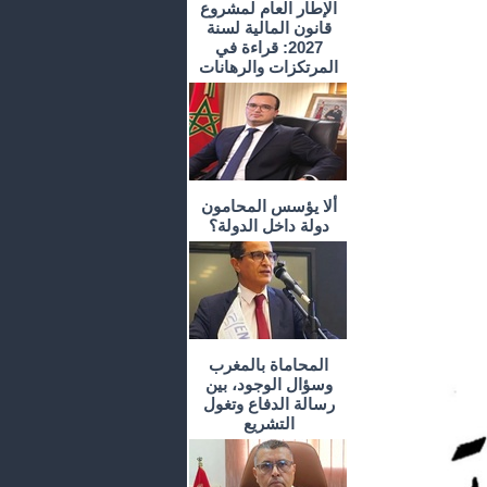
الإطار العام لمشروع
قانون المالية لسنة
2027: قراءة في
المرتكزات والرهانات
ألا يؤسس المحامون
دولة داخل الدولة؟
المحاماة بالمغرب
وسؤال الوجود، بين
رسالة الدفاع وتغول
التشريع