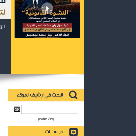
الو
بحث متقدم