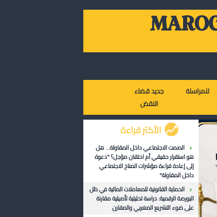
MAROC
للمراسلة
جديد قضاء
النقض
الأكثر قراءة
الصمت الاجتماعي داخل المقاولة... هل
هو استقرار حقيقي أم احتقان مؤجل؟ "دعوة
إلى إعادة قراءة مؤشرات المناخ الاجتماعي
داخل المقاولة"
الحماية القانونية للمعاملات المالية في ظل
البورصة الرقمية: دراسة تحليلية تأصيلية مقارنة
على ضوء التشريع المغربي والمقارن