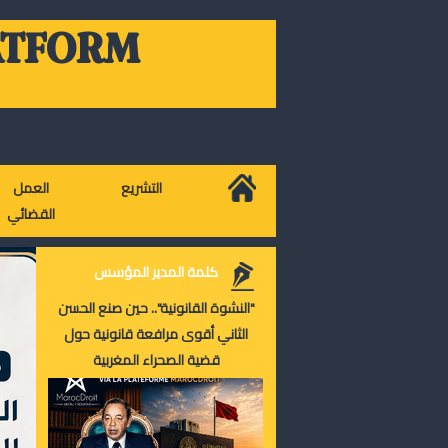
ATFORM
التشريع
العمل
القضائي
كلمة المدير المؤسس
"النشوة القانونية".. حين صنع الحسن
الثاني أقوى مرافعة قانونية حول
قضية الصحراء المغربية