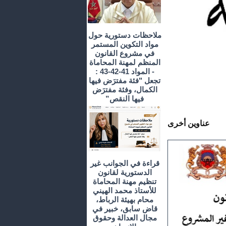
ملاحظات دستورية حول
مواد التكوين المستمر
في مشروع القانون
المنظم لمهنة المحاماة
- المواد 41-42-43 :
تجعل "فئة مفترَض فيها
الكمال، وفئة مفترَض
فيها النقص”
عناوين أخرى
قراءة في الجوانب غير
الدستورية لقانون
تنظيم مهنة المحاماة
للأستاذ محمد الهيني
محام بهيئة الرباط،
قاض سابق، خبير في
مجال العدالة وحقوق