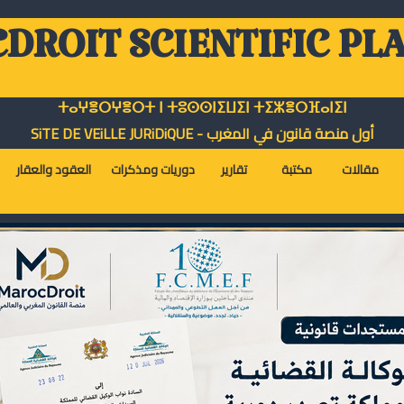
DROIT SCIENTIFIC PL
ⵜⴰⵖⴻⵔⵖⴻⵔⵜ ⵏ ⵜⵓⵙⵙⵏⵉⵡⵉⵏ ⵜⵉⵣⴻⵔⴼⴰⵏⵉⵏ
أول منصة قانون في المغرب - SiTE DE VEiLLE JURiDiQUE
مقالات
مكتبة
تقارير
دوريات ومذكرات
العقود والعقار