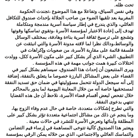
تحت ظله.
وفي نفس السياق، وتفاعلا مع هذا الموضوع ،تجندت الحكومة
المغربية بعد تلقيها الضوء من صاحب الجلالة بإحداث صندوق للتكافل
العائلي، والذي يندرج في إطار سياسة أسرية مندمجة ومتكاملة
تهدف إلى إعادة الاعتبار لمؤسسة الأسرة ،وتقوي تماسكها وقوتها
وتشجع على ترسيخ ثقافة أسرية بناءة وهادفة، بمختلف الوسائل
والوسائط،ودالك نظرا لما لاقته مدونة الأسرة والتي انبثقت عن
فلسفة قائمة على مقاربة الأسرة، من صعوبات وإكراهات في
التطبيق، الشيء الذي أثر بشكل كبير على مكون الأسرة ككل، وولدت
اختلالات كبيرة همت جوانب مهمة في هذه المؤسسة .
ويرى المتتبعون أن إحداث هذا الصندوق، سيساهم بشكل كبير في
القضاء على بعض المشاكل البارزة خصوصا ما يتعلق بالنفقة، إضافة
إلى أنه سيجعل الدولة تتحمل مسؤوليتها في ضمان حق تسديد النفقة
لمستحقيها خاصة أنه من خلال المعاينة اليومية لما يدور بالمحاكم
خلال تفحص لبعض أقسام قضاء الأسرة، نلاحظ أن جل هذه القضايا
تنتهي بدعوى النفقة.
والتي تطرح إشكالات متعددة، خاصة في حال عدم وفاء الزوج بها،
وما ينجم عن ذلك من مشاكل اجتماعية متعددة تؤثر بشكل كبير على
المطلقة وأبنائها وتعرض الأسرة للتشرد في حالات معينة .
ويعتبر هذا الصندوق كآلية تتوخى المساهمة في إرساء قيم التضامن
والتماسك العائلي والاجتماعي، الذي من خلاله يمكن الرقي بمؤسسة