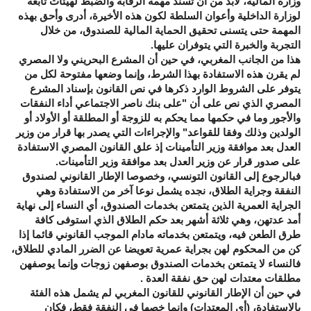
وزارة المالية، لابد من أن تسند مهمة الرقابة والضبط لهيئات تابعة
لوزارة الداخلية وأعوان السلطة لكون هذه الأخيرة، أدرى وأحق بهذه
المهمة حتى يتسنى تحقيق الحماية المالية للصندوق، من خلال
التجربة والخبرة التي يتوفران عليها.
هذا من الجانب المغربي، في حين أن المشرع البحريني ولا المصري
لم يقرن هذه الاستفادة بهذا الشرط، وإنما وضعها مفتوحة لكل من
يتوفر على الشروط الوارد ذكرها في نص القانون بإسناد المشرع
المصري الذي نص على أن "على بنك ناصر الاجتماعي أداء النفقات
والأجور وما في حكمها مما يحكم به للزوجة أو المطلقة أو الأولاد أو
الولدين وذلك وفقا للقواعد" والإجراءات التي يصدر بها قرار من وزير
العدل بعد موافقة وزير التأمينات إذ علق القانون المصري الاستفادة
على صدور قرار عن وزير العدل بعد موافقة وزير التأمينات.
فبالرجوع إلى القانون التونسي، وخصوصا الإطار القانوني لصندوق
النفقة وجراية الطلاق، نجده يشمل نوعا آخر من الاستفادة وهي
الجراية العمرية الذين يتمتعن بخدمات الصندوق، أي النساء إلى نهاية
أمد عدتهن، وهي ثلاثة أشهر بعد حكم الطلاق الذي استوفى كافة
طرق الطعن فيه، ويتمتعن بخدماته مادام الموجب القانوني قائما إذا
كن من المحكوم لهن بجراية عمرية تعويضا عن الضرر المادي للطلاق،
فالنساء لا يتمتعن بخدمات الصندوق بوصفهن زوجات وإنما يوصفهن
مطلقات معتدات لهن حق نفقة العدة .
في حين أن الإطار القانوني للقانون المغربي لم يشمل هذه الفئة
بالاستفادة، (أي المعتدات) وإنما خصها في النفقة فقط، فكان