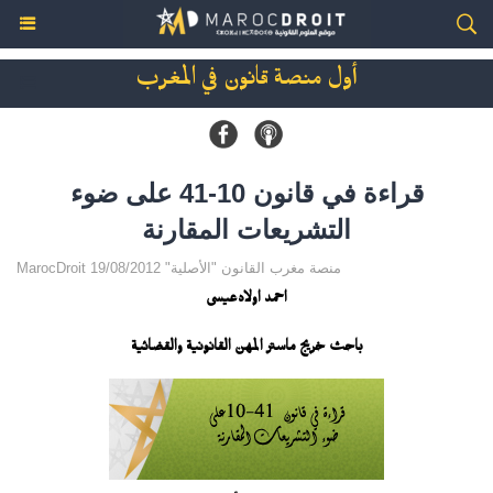
أول منصة قانون في المغرب
قراءة في قانون 10-41 على ضوء
التشريعات المقارنة
MarocDroit منصة مغرب القانون "الأصلية" 19/08/2012
احمد اولادعيسى
باحث خريج ماستر المهن القانونية والقضائية