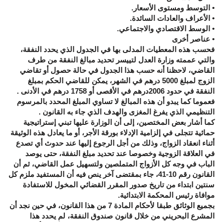
• التوسط ومستوى الأسعار.
• الأعراف والعادات السائدة.
• الوسط الاقتصادي والاجتماعي.
• عناصر أخرى
فحسب هذه المعطيات المدلى بها في الجدول الذي يحدد النفقة،
والتي عممته وزارة العدل لتييسر تحديد مبالغ النفقة من طرف
القاضي، لاحظنا أنه حسب هذا الجدول في حالة حصول أو تقاضي
الزوج لمبلغ 5000 درهم في الشهر، يمكن للقاضي الحكم بمبلغ
النفقة في حدود 2006درهم في الأقصى أو 1758 درهم في الأدنى .
فعموما كما يبدو أن هذه المبالغ لا تساوي المبلغ المحدد بالمرسوم
التنظيمي الذي يفرغ المغزى والهدف الذي جاء به القانون .
كما أشار بعض المختصين، إلى أن الوزارة عليها تبني إستراتيجية
حمائية تتجلى في إلزامية الإدلاء بورقة الأجر، أو ما يعادل هذه الوثيقة
أثناء انعقاد الزواج، وذلك من أجل الرجوع إليها عند حدوث أي تصدع
في العلاقة الزوجية وخصوصا عند تحديد مبلغ النفقة، حتى يوصد
الباب في وجه كل الأزواج المتملصين ولتسهيل عمل القاضي، ثم أن
القانون رقم 10-41، جاء بمقتضى آخر ينص فيه أن المستفيد ملزم كل
سنتين ابتداء من تاريخ صدور المقرر القضائي المخول للاستفادة
موافاة رئيس المحكمة الابتدائية.
بجميع الوثائق طبقا لأحكام المادة 7 من هذا القانون، في حين نجد أن
المشرع البحريني من خلال قانون صندوق النفقة، لم يحدد هذا