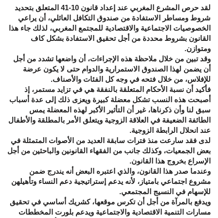
لقد حرص المشرع المغربي عند إعداد قانون 10-41 المتعلق بتحديد
شروط ومساطر الاستفادة من صندوق التكافل العائلي، أن يراعي
الخصوصيات الاجتماعية والاقتصادية للمجتمع المغربي، لذلك جاء هذا
القانون بشروط محددة من أجل تحقيق الاستفادة بشكل كاف
ومتوازن.
وقد تبين من خلال ملاحظة هذه الإجراءات، أن واضعها تشدد من أجل
أن يضمن لهذا الصندوق الاستمرارية والدوام حتى لا يكون عرضة
للإفلاس، من خلال فتحه في وجه كل الفئات والأصناف.
فأكيد أن نسبة الأحكام المتعلقة بالنفقة هي في تزايد مستمر، إذ
أصبحت هذه النسب تشكل معضلة كبيرة ويعزى ذلك إلى عدة أسباب
سبق لنا وأن ذكرناها، غير أن التأثير الأكبر لهذه المعضلة يمس
الطائفة الضعيفة في العلاقة الزوجية ويتعلق الأمر بالمطلقة والأطفال
عند انحلال الرابطة الزوجية.
لدى فقد سارعت منذ فترات سابقة العديد من الأصوات المتمثلة في
بعض الجمعيات، وكذلك جانب من الفقهاء القانونين والباحثين من أجل
الإسراع بخروج هذا القانون.
وعندما صدر هذا القانون، والذي اعتبره البعض أنه يندرج ضمن
مشروع اجتماعي بامتياز، لأنه يدعم إستراتيجية دعم النساء وتأهيلهن
للإسهام في النسيج المجتمعي.
ويدفع بالمرآة من أجل أن تكرس موقعها، كشريك أساسي في تحقيق
مسارات التنمية الاقتصادية والاجتماعية ويدعم بلورت المخططات