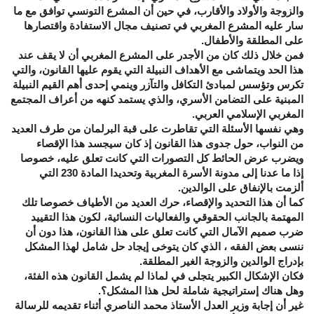
والزوجة والأولاد والأقارب، في حين أن المشرع التونسي توافق مع ما
سار عليه المشرع المغربي في تصنيف مجال الاستفادة واقتصارها
على المطلقة والأطفال.
فمن خلال ذلك كان من الأجدر على المشرع المغربي أن لا يقف عند
هذا الحد ويتماشى مع الأهداف النبيلة التي يقوم عليها القانون، والتي
تكرس وتؤسس لمبادئ التكافل والتآزر وينمي إحدى أهم القيم النبيلة
المبنية على التضامن الأسري، والذي يستمد كنهه من أعراف المجتمع
المغربي الإسلامي العربي.
وهي نفسها الأسئلة التي تقاطرت على قبة البرلمان من طرف العديد
من النواب، حول جدوى هذا القانون إذ كان سيجسد هذا الإقصاء
ويضرب عرض الحائط كل التصورات التي كانت تعلق عليه، خصوصا
إذا ما عدنا إلى مدونة الأسرة المغربية وتحديدا المادة 230 التي
ألزمت بالإنفاق على الوالدين.
كما أن هذا التحديد والإقصاء، حرك العديد من الأطياف خصوصا تلك
المهتمة بالجانب الحقوقي والفعاليات النسائية، لكون هذا التقييد
ضرب صميم الآمال التي كانت تعلق على هذا القانون، هذا دون أن
ننسى بعض الفقه ، الذي كان يتوخى إيجاد حل شامل لهذا المشكل
بإدراج الوالدين والزوجة الغير المطلقة.
فكان الإشكال الكبير يتجلى في لماذا لم يشمل القانون هذه الفئة،
وهل هناك إستراتيجية شاملة لحل هذا المشكل؟.
غير أن إجابة وزير العدل الأستاذ محمد الناصري أثناء تقديمه للرسالة