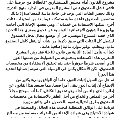
مشروع القانون أمام مجلس المستشارين "فانطلاقا من حرصنا على
تلافي فشل الصندوق تبنى المشرع المغربي في البداية منهج التدرج
وذلك بحصر الفئات التي توجد في حاجة ماسة للمساعدة إذ بذلك
ستضمن للصندوق قاعدة صلبة ستمكنه فيما بعد من استيعاب فئات
أخرى يمكنها الاستفادة من خدماته" . وهي نفسها الإجابة التي أجابت
بها وزيرة الشؤون الاجتماعية التونسية عن فحوى ومغزى هذا التحديد
الذي خصه المشرع التونسي، في أن توسيع مجال تدخل الصندوق
ليشمل كل الفئات التي سبق ذكرها من شأنه أن يثقل كاهل الصندوق
ماديا، ويتطلب توفير موارد مالية إضافية هامة .
كما أنه بتأمل المادة الثانية من قانون 10-41 فقد رهن المشرع
المغربي هذه الاستفادة بمجموعة من الضوابط من ضمنها العوز.
الذي أضحى شرطا جوهريا حتى يتم تحقيق الاستفادة من مخصصات
الصندوق، لكن الأشكال يكمن في الوسيلة التي سيتم إعمالها لتحديد
هذا العوز؟
ثم هل من السهل إثبات العوز، علما أن الواقع يوميء بكثير من
الإيضاح أن إثبات العوز يبقى أمرا صعبا، مما سيبعد هذا القانون عن
إطاره الذي جاء من أجله وهو تحقيق التكافل، كما أنه سيفتح مجالا
آخر من التملص والخداع من أجل الظفر بالاستفادة من مخصصات
الصندوق بطرق احتيالية تقوم بالحصول على وثائق مزورة .
فزيادة على الوثائق المتطلبة لتحديد هذه الحالة، والمتجلية في
شهادة الاحتياج وفي شهادة الإعفاء من الضرائب مسلمة من مصالح