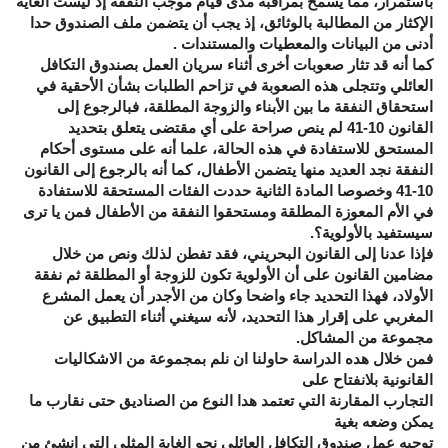
باستمرار، مما يسمح بمراقبة مدى قيام موجب النفقة إذ ليست الغاية
الإكثار من المطالبة بالوثائق، إذ يجب أن يتضمن ملف الصندوق حدا
أدنى من البيانات والمعطيات والمستندات .
كما أنه قد تثار صعوبات أخرى أثناء سريان العمل بصندوق التكافل
العائلي وتتجلى هذه الصعوبة في تزاحم الطلبات بشأن الأحقية في
استحقاق النفقة ما بين الأبناء والزوجة المطلقة، فبالرجوع إلى
القانون 10-41 لم ينص صراحة على أي مقتضى يتعلق بتحديد
المستحق للاستفادة في هذه الحالة، علما أنه على مستوى أحكام
النفقة نجد العديد منها يتضمن الأطفال، كما أنه بالرجوع إلى القانون
10-41 وخصوصا المادة الثانية حددت الفئات المستحقة للاستفادة
في الأم المعوزة المطلقة ومستحقوا النفقة من الأطفال فمن يا ترى
سيستفيد بالأولوية؟.
فإذا عدنا إلى القانون البحريني، فقد تفطن لذلك ونص من خلال
مضامين القانون على أن الأولوية تكون للزوجة أو المطلقة ثم نفقة
الأولاد، فهذا التحديد جاء واضحا وكان من الأجدر أن يعمل المشرع
المغربي على إقرار هذا التحديد، لأنه سيغني أثناء التطبيق عن
مجموعة من المشاكل.
فمن خلال هده الدراسة حاولنا ان نلم بمجموعة من الاشكاليات
القانونية بلانفتاح على
التجارب المقارنة التي تعتمد هدا النوع من الصناديق حتى نقارب ما
يمكن وضعه بغية
توجيه عمل صندوق التكافل العائلي نحو الغاية المثلى التي انشئ من