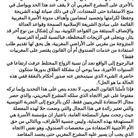
بالأحرى على المشرع المغربي أن لا يقف عند هذا الحد ويواصل في
منح الاستفادة حتى للمعتدات، لأن في ذلك صيانة لهذه الشريحة
وحفظا لكرامتها وتجسيد لمضامين وأهداف مدونة الأسرة المغربية
القائمة على مبادئ الشريعة الإسلامية السمحة وقواعد العدالة
والإنصاف المنبثقة من القواعد الكونية، بيد أن إشكال من نوع آخر قد
يثار، ويتجلى في الزيجات المختلطة، فبالنسبة للمرأة الفرنسية
المتزوجة من مغربي على الأراضي المغربية، هل يحق لها تقديم طلب
استفادة من خدمات الصندوق أم أن القانون يقتصر على المغربيات
فقط؟
فبالرجوع إلى الواقع نجد أن نسبة الزواج المختلط عرفت ارتفاعا في
السنوات الأخيرة، مما يوحي أن مشكلة الطلاق بدورها ستكون
حاضرة، الشيء الذي سيتمخض عنه صدور أحكام بالنفقة ففي هذه
الحالة ما هو الحل؟.
فإذا تأملنا القانون المغربي، لا نجده ينص على هذا التحديد وإنما تركه
مفتوحا على غير الاتجاه الذي سلكه المشرع البحريني، والذي حصر
مجال الاستفادة للبحرينيين فقط، لكن بالرجوع إلى التجربة التونسية
والتي تعتبر رائدة في هذا المجال والتي وضعت حلا لهذه المعضلة
حيث رجحت معيار المصلحة العامة، باعتبار ان مؤسسة الأسرة هي
المستهدفة بهذه الحماية، وليس جنسية الأطراف، وبالتالي من حق
الأم الأجنبية الاستفادة من مخصصات الصندوق، وهو نفس الاتجاه
الذي يجب أن يسير عليه المشرع المغربي حتى يجسد المقاصد