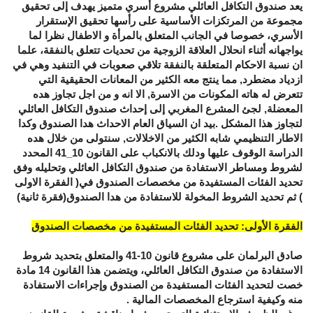
يعد صندوق التكافل العائلي مشروع أسري متميز يهدف إلى تحقيق
مجموعة من المرتكزات الأساسية على رأسها تحقيق الإستقرار
الأسري، خصوصا في الجانب المتعلق بالمرأة و الاطفال نظرا لما
يواجهانه أثناء انحلال العلاقة الزوجية من تحديات تتعلق بالنفقة، علما
ان نسبة الاحكام المتعلقة بالنفقة تلاقي صعوبات في التنفيد وهي في
ازدياد مضطرد, مما ينتج معه الكثير من المعانات الحقيقية التي
تتعرض له هاته المكونات من الاسرة, الا انه و من اجل تجاوز هده
المعضلة, لجئ المشرع المغربي إلى إحداث صندوق التكافل العائلي
لتجاوز هذا المشكل .بيد ان السياق العام الاحداث هدا الصندوق وكدا
الاطار التنظيمي شابه الكثير من الاخلالات, سنتولى من خلال هده
الدراسة الوقوف عليها ودلك بالانكباب على القانون 10_41 المحدد
لشروط ومساطر الاستفادة من صندوق التكافل العائلي وتحليله وفق
تحديد الفئات المستفيدة من مخصصات الصندوق في( الفقرة الاولى
) ثم تحديد الشروط المخولة للاستفادة من هدا الصندوق(فقرة ثانية)
الفقرة الأولى: تحديد الفئات المستفيدة من مخصصات الصندوق
صادق البرلمان على مشروع قانون 10-41 والمتعلق بتحديد شروط
الاستفادة من صندوق التكافل العائلي، ويتضمن هذا القانون 14 مادة
خصت لتحديد الفئات المستفيدة من الصندوق وإجراءات الاستفادة
منه وكيفية استرجاع المخصصات المالية .