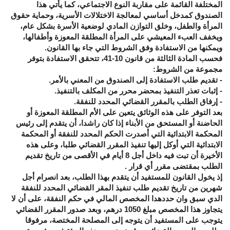
المختلفة القائمة على مقاربة النوع الاجتماعي، كما يأتي هذا
الصندوق كمدخل أساسي لمعالجة الاختلالات الأسرية، وحماية حقوق
المرأة والطفل، وخلق التوازن المادي لوضعية الأسرة بشكل عام،
ويخفف العبء المعيشي على المرأة المطلقة المعوزة وأطفالها،
ويمكنها من الاستفادة وفق الشروط التي جاء بها القانون.
فحسب المادة الثالثة من قانون 10-41، تتحقق الاستفادة بتوفر
مجموعة من الشروط:
- تقديم طلب الاستفادة إلى الصندوق من المعني بالأمر.
- إثبات تعذر التنفيذ بمحضر محرر من المكلف بالتنفيذ.
- إرفاق الطلب بالمقرر القضائي المحدد للنفقة.
بعد التوفر على هذه الوثائق يتعين على الأم المطلقة المعوزة أو
الحاضنة أو المستحق من الأبناء إذا كان راشدا، أن يتقدم إلى رئيس
المحكمة الابتدائية التي أصدرت الحكم المحدد للنفقة أو المحكمة
الابتدائية التي أوكل إليها تنفيذ المقرر القضائي طلبا، وعلى هذه
الأخيرة أن تبت فيه داخل أجل 8 أيام في الأقصى من تاريخ تقديم
الطلب بمقتضى مقرر أي قرار .
إذ يخول القانون للمستفيد أن يتقدم بهذا الطلب، بعد انصرام أجل
شهرين من تاريخ تقديم طلب تنفيذ المقر القضائي المحدد للنفقة
الدي سبق وان حددهدا المخصص المالي في حكم النفقة، على أن لا
يتجاوز هذا المخصص مبلغ 1050 درهم، وبعد صدور المقرر القضائي
يتوجب على المستفيد أن يتوجه إلى المصلحة المختصة، مرفوقا