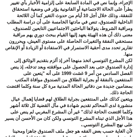
الإجراء، وإنما نص في المادة السابعة على إلزامية الأخبار بأي تغيير
يطرأ على الحالة الاجتماعية أو القانونية يؤثر في وضعية استحقاق
للنفقة، وذلك خلال أجل 10 أيام من حدوث التغير كما أن اللائحة
الداخلية للصندوق، تنص في مادتها الخامسة على أن دراسة المطلب
ومراقبة الشروط، يتولاها الباحثين الاجتماعيين التابعين للصندوق،
معنى ذلك أن هذه الهيئة يعهد إليها القيام ببحث دوري يهم مراقبة
مستحقي النفقة والتغيرات الحاصلة على مستوى العيش، ويحررون
تقارير تحدد مدى أحقية الاستمرار في الاستفادة أو الزيادة أو الإنقاص
منها.
لكن المشرع التونسي اتخذ منهجا آخر إذ ألزم بتقديم الوثائق إلى
إدارة الصندوق حتى بعد الحصول على موافقته وبعد تدخله، إذ ينص
الفصل السادس من أمر 9 غشت 1999 على أنه "يتعين على
المنتفعين بالنفقة أو بجراية الطلاق من الصندوق موافاة المكتب
بمضامين جديدة من دفاتير الحالة المدنية مرة كل سنة وكلما اقتضت
الحاجة ذلك.
ويتعين كذلك على المنتفعين بجراية الطلاق لهم قضايا إهمال عيال
منشورة لدى المحاكم تقديم شهادة في مآل القضية كل ثلاثة أشهر
وكلما اقتضت الحاجة لذلك" غير أن المشرع المغربي لم ينص على
هذا الأجل الذي تبناه المشرع التونسي ولكن كان من الأحسن أن يسير
على نهج المشرع التونسي.،
لأن الغاية حسب بعض الفقه هو جعل ملف الصندوق جاهزا ومحينا