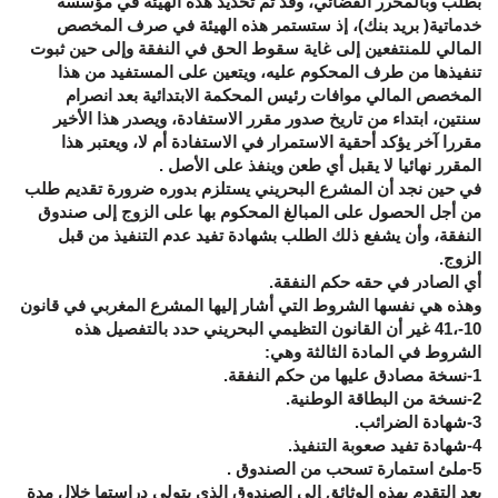
بطلب وبالمحرر القضائي، وقد تم تحديد هذه الهيئة في مؤسسة
خدماتية( بريد بنك)، إذ ستستمر هذه الهيئة في صرف المخصص
المالي للمنتفعين إلى غاية سقوط الحق في النفقة وإلى حين ثبوت
تنفيذها من طرف المحكوم عليه، ويتعين على المستفيد من هذا
المخصص المالي موافات رئيس المحكمة الابتدائية بعد انصرام
سنتين، ابتداء من تاريخ صدور مقرر الاستفادة، ويصدر هذا الأخير
مقررا آخر يؤكد أحقية الاستمرار في الاستفادة أم لا، ويعتبر هذا
المقرر نهائيا لا يقبل أي طعن وينفذ على الأصل .
في حين نجد أن المشرع البحريني يستلزم بدوره ضرورة تقديم طلب
من أجل الحصول على المبالغ المحكوم بها على الزوج إلى صندوق
النفقة، وأن يشفع ذلك الطلب بشهادة تفيد عدم التنفيذ من قبل
الزوج.
أي الصادر في حقه حكم النفقة.
وهذه هي نفسها الشروط التي أشار إليها المشرع المغربي في قانون
10-،41 غير أن القانون التظيمي البحريني حدد بالتفصيل هذه
الشروط في المادة الثالثة وهي:
1-نسخة مصادق عليها من حكم النفقة.
2-نسخة من البطاقة الوطنية.
3-شهادة الضرائب.
4-شهادة تفيد صعوبة التنفيذ.
5-ملئ استمارة تسحب من الصندوق .
بعد التقدم بهذه الوثائق إلى الصندوق الذي يتولى دراستها خلال مدة