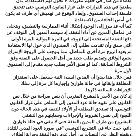
لفائدة من صدر في حقهم مقررات لا تخول لهم الاستفادة، بـأن
يطعنوا في هذه القرارات على غرار القانون التونسي حتى تتحقق
فلسفة إحداث الصندوق، وإبعاد الوقوع في تهميش أي طرف قد يكون
في أمس الحاجة من الاستفادة.
كما أنه قد يبرز إلى الوجود إشكال أثناء الممارسة والتطبيق، ويتجلى
في تماطل المدين عن أداء النفقة، إذ سيعمد المدين إلى التوقف عن
دفع النفقة المستحقة إلى الزوجة في المرة الموالية للمرة الأولى
التي سبق وأن تقدمت بطلب إلى الصندوق الذي خول لها الاستفادة
ثم يعود الزوج مرة أخرى للتماطل، مما يتوجب على الزوجة الإسراع
بجمع الوثائق وتقديم طلب جديد من أجل الحصول على النفقة وفق
الشروط السابقة، كما لو تعلق الأمر بطلب جديد مقدم إلى الصندوق
لأول مرة.
فمن خلال هذا يبدوا أن المدين السيئ النية سيعمل على استفزاز
المطلقة وإبقائها في حالة طوارئ وإجبارها كل مرة إلى سلك
الإجراءات السالفة ذكرها.
إذ كان من الأجدر بالمشرع المغربي أن ينص صراحة من خلال نص
القانون على تقييد حالة عود المدين إلى التملص على غرار القانون
التونسي، إذ تستحق المطلقة أو الأولاد للنفقة في هذه الحالة دون
اللجوء إلى نفس الشروط والإجراءات وحمايتهم من التشفي
المشروع من طرف المدين بالنفقة حتى لا تبقى في حالة طوارئ
دائم، حيث جاء في التشريع التونسي "في صورة العود المدين للتلذذ
وبقطع النظر عن التبعيات من أجل عدم دفع النفقة وجراية الطلاق