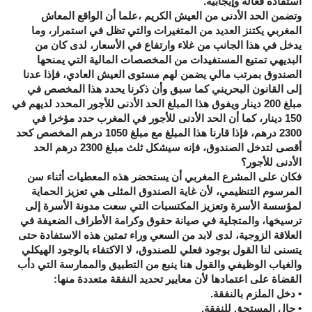
استفادة فعالة وإيجابية.
وتضمن الحد الأدنى من العيش الكريم ،علما أن الواقع المعاش
المغربي يكتنز العديد من المتغيرات والتي تظل في استمرار، وما
يدخل في هذا الجانب من غلاء وارتفاع في الأسعار، لدى كان من
البديهي تمتيع المستفيدات من المخصصات المالية التي يمنحها
الصندوق بمرتب مالي يضمن لهم مستوى العيش العادي، فإذا عدنا
إلى القانون البحريني كما سبق وأن ذكرنا يحدد هذا المخصص في
مبلغ 200 دينار ويفوق هذا المبلغ الحد الأدنى للأجور المحدد لديهم في
150 دينار، كما أن الحد الأدنى للأجور في المغرب حدد مؤخرا في
2300 درهم، فإذا قارنا هذا المبلغ مع مبلغ 1050 درهم المخصص كحد
أقصى لتدخل الصندوق، فإنه سيشكل ثلث مبلغ 2300 درهم الحد
الأدنى للأجور؟
فكان على المشرع المغربي أن يستحضر هذه المعطيات أثناء سن
المرسوم التنظيمي، لأن غاية الصندوق المثلى هي تعزيز الحماية
لمؤسسة الأسرة وتعزيز المكتسبات التي سعت مدونة الأسرة إلى
ترسيخها، والمتجلية في صيانة حقوق وكرامة الأطراف الضعيفة في
العلاقة الزوجية، لدى لابد من السعي وراء تمتين هذه الاستفادة حتى
يتسنى لنا القول بوجود فعلي للصندوق، لا الاكتفاء بالوجود الهيكلي
والغياب الوظيفي والقول هنا ينبع من التطبيق والممارسة التي دأب
القضاة على اعتمادها لأن معايير تحديد النفقة متعددة منها:
• دخل الملزم بالنفقة.
• حال المستحق للنفقة.