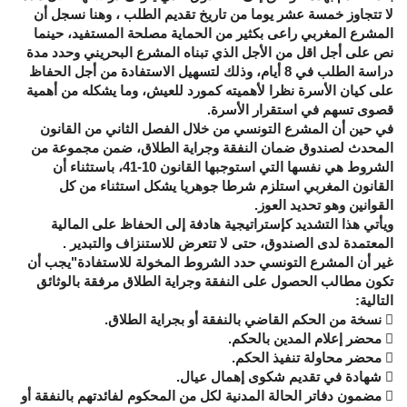
لا تتجاوز خمسة عشر يوما من تاريخ تقديم الطلب ، وهنا نسجل أن
المشرع المغربي راعى بكثير من الحماية مصلحة المستفيد، حينما
نص على أجل اقل من الأجل الذي تبناه المشرع البحريني وحدد مدة
دراسة الطلب في 8 أيام، وذلك لتسهيل الاستفادة من أجل الحفاظ
على كيان الأسرة نظرا لأهميته كمورد للعيش، وما يشكله من أهمية
قصوى تسهم في استقرار الأسرة.
في حين أن المشرع التونسي من خلال الفصل الثاني من القانون
المحدث لصندوق ضمان النفقة وجراية الطلاق، ضمن مجموعة من
الشروط هي نفسها التي استوجبها القانون 10-41، باستثناء أن
القانون المغربي استلزم شرطا جوهريا يشكل استثناء من كل
القوانين وهو تحديد العوز.
ويأتي هذا التشديد كإستراتيجية هادفة إلى الحفاظ على المالية
المعتمدة لدى الصندوق، حتى لا تتعرض للاستنزاف والتبدير .
غير أن المشرع التونسي حدد الشروط المخولة للاستفادة"يجب أن
تكون مطالب الحصول على النفقة وجراية الطلاق مرفقة بالوثائق
التالية:
 نسخة من الحكم القاضي بالنفقة أو بجراية الطلاق.
 محضر إعلام المدين بالحكم.
 محضر محاولة تنفيذ الحكم.
 شهادة في تقديم شكوى إهمال عيال.
 مضمون دفاتر الحالة المدنية لكل من المحكوم لفائدتهم بالنفقة أو