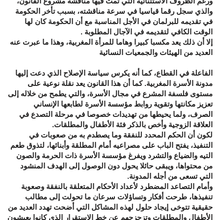
ورغم الظروف الاستثنائية التي تمت فيها مناقشة مشروع القانون،
والذي سجل رقما قياسيا في سرعة مناقشته، بسبب تأخر الحكومة
في تقديمه للبرلمان في الأجل المناسبة مع أن الحكومة كان لها
الوقت الكافي لتقديمه في الآجال المطلوبة .
إلا أن ذلك يعد مكسبا كبيرا وهاما للمرأة المغربية، وهذا ما عبرت عنه
العديد من الهيئات والجمعيات النسائية
الفاعلة في القطاع، كما أنه يكرس سياسة الإصلاح الذي دعت إليها
مدونة الأسرة المغربية. كما أن هذا القانون يعد نقلة نوعية على
مستوى فلسفة المشرع في مجال الأسرة، والتي يطمح من خلاله إلى
تعزيز مكانتها وتقوية روابط مؤسسة الأسرة لطابعها الإنساني
الصرف، ولما يحيطها من تهديدات خصوصا في مرحلة التصدع في
العلاقة الزوجية وأخص بالذكر فئة الأطفال والمطلقات.
لكون أن الحكم المحدد للنفقة وما يصطدم به من صعوبات في
التنفيذ، يفتح الباب على مصراعيه أمام المطلقة وأبنائها، لتذوق طعم
التيه والضياع والتشرد ويفرغ مؤسسة الأسرة ذات الحرمة والصون
من محتواها، ويبقى حائلا يحول دون الوصول إلى الهدف المنشود
التي تسعى من أجله المدونة.
وأمام التصاعد المضطرد لأعداد الأحكام المتعلقة بالنفقة وصعوبة
تنفيذها، طرحت أفكار وتساؤلات سرعان ما تحولت إلى مطالب
حقيقية تتوخى إيجاد حلول لهذه المشاكل التي أضحت تهدد العديد من
الأطفال والمطلقات وتزحزحهم عن خط الاستقرار الذي كانوا يعيشون