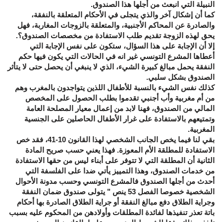
النبيلة التي انبعث من أجلها هذا الصندوق.
كما أن إشكال آخر والذي يتجلى في الأحكام المتعلقة بالنفقة،
والصادرة عن المحاكم الأجنبية، والمتعلقة بالزوجات المغاربة، فهل
يحق لهذه الزوجة تقديم طلب الاستفادة من مخصصات الصندوق؟.
إلا أن الإجابة على هذا السؤال، ستكون على نفس الإجابة التي
أعطاها المشرع التونسي غير انه في الحالات التي يكون فيها حكم
النفقة يحمل مبالغ كبيرة الشيء، الذي لا ينبغي أن يحصل حتى لا يتأثر
الصندوق بشكل سلبي.
كذلك نفس الشيء بالنسبة للأطفال اللذين يتواجدون بالمغرب وهم
من أم مغربية وأب أجنبي تقدموا بطلب الحصول على المخصص
المالي من الصندوق، فهنا لابد من إعمال معيار المصلحة العامة
وتمتيعهم بالاستفادة على غرار الأطفال الحاصلين على الجنسية
المغربية.
بقي لنا فيما يخص الجانب الشخصي لهذا القانون 10-41، فقد خص
الاستفادة للمطلقة الأم المعوزة. فهذا يعني حسب صريح المادة
الثانية أن المطلقة التي لا تتوفر على أبناء ليس من حقها الاستفادة
من خدمات الصندوق، وهذا التمييز يأتي ضدا على الفلسفة التي
أحدث من أجلها الصندوق فالمشرع التونسي وحسب مدونة الأحوال
الشخصية خصوصا الفصل 53 ينص " يتولى صندوق ضمان النفقة
وجراية الطلاق دفع مبالغ النفقة أو جراية الطلاق الصادرة بها أحكام
باتة تعذر تنفيذها لفائدة المطلقات وأولادهن من المحكوم عليه بسبب