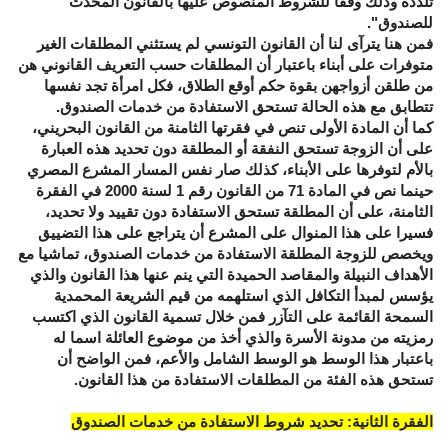
تلذذه وذلك وفقا للشروط المنصوص عليها بالقانون المحدث
للصندوق".
فمن هنا يترآى لنا أن القانون التونسي لم يستثني المطلقات الغير
متوفرات على أبناء باعتبار أن المطلقات حسب التعريف القانوني هن
من طلقن أزواجهن بقوة حكم أوقع الطلاق، فكل امرأة تجد نفسها
تتطابق مع هذه الحالة تستحق الاستفادة من خدمات الصندوق.
كما أن المادة الأولى تنص في فقرتها الثامنة من القانون البحريني،
على أن الزوجة تستحق النفقة أو المطلقة دون تحديد هذه العبارة
بالأم لتوفرها على الأبناء، كذلك صار نفس المسار المشرع المصري
حينما نص في المادة 71 من القانون رقم 1 لسنة 2000 في الفقرة
الثامنة، على أن المطلقة تستحق الاستفادة دون تقييد ولا تحديد،
فسيرا على هذا المنوال على المشرع أن يتراجع على هذا التضييق
ويخصص للزوجة المطلقة الاستفادة من خدمات الصندوق، تماشيا مع
الأهداف النبيلة والمقاصد الحميدة التي ينم عنها هذا القانون والذي
يؤسس لمبدأ التكافل الذي استلهمه من قيم الشريعة المحمدية
السمحة القائمة على التآزر فمن خلال تسمية القانون الذي اكتسب
رمزيته من مدونة الأسرة والذي أخذ من موضوع العائلة اسما له
باعتبار هذا الوسط هو الوسط الشامل والأعم، فمن الواضح أن
تستحق هذه الفئة من المطلقات الاستفادة من هذا القانون.
الفقرة الثانية: تحديد شروط الاستفادة من خدمات الصندوق