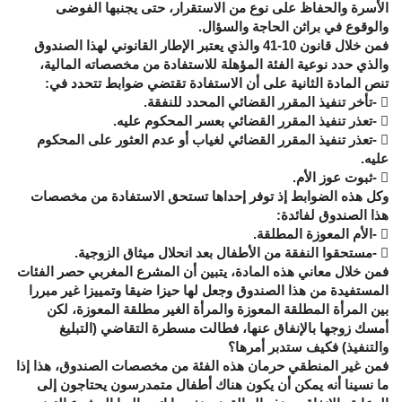
الأسرة والحفاظ على نوع من الاستقرار، حتى يجنبها الفوضى
والوقوع في براثن الحاجة والسؤال.
فمن خلال قانون 10-41 والذي يعتبر الإطار القانوني لهذا الصندوق
والذي حدد نوعية الفئة المؤهلة للاستفادة من مخصصاته المالية،
تنص المادة الثانية على أن الاستفادة تقتضي ضوابط تتحدد في:
 -تأخر تنفيذ المقرر القضائي المحدد للنفقة.
 -تعذر تنفيذ المقرر القضائي بعسر المحكوم عليه.
 -تعذر تنفيذ المقرر القضائي لغياب أو عدم العثور على المحكوم
عليه.
 -ثبوت عوز الأم.
وكل هذه الضوابط إذ توفر إحداها تستحق الاستفادة من مخصصات
هذا الصندوق لفائدة:
 -الأم المعوزة المطلقة.
 -مستحقوا النفقة من الأطفال بعد انحلال ميثاق الزوجية.
فمن خلال معاني هذه المادة، يتبين أن المشرع المغربي حصر الفئات
المستفيدة من هذا الصندوق وجعل لها حيزا ضيقا وتمييزا غير مبررا
بين المرأة المطلقة المعوزة والمرأة الغير مطلقة المعوزة، لكن
أمسك زوجها بالإنفاق عنها، فطالت مسطرة التقاضي (التبليغ
والتنفيذ) فكيف ستدبر أمرها؟
فمن غير المنطقي حرمان هذه الفئة من مخصصات الصندوق، هذا إذا
ما نسينا أنه يمكن أن يكون هناك أطفال متمدرسون يحتاجون إلى