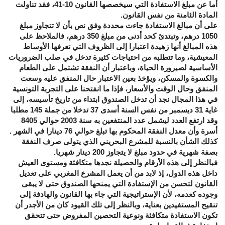
أما عن مبلغ الاستفادة التي سيخصصها القانون 10-41، فقد تناولت
المادة الثامنة من نفس القانون.
على أن مبالغ الاستفادة جاءت محددة وفق نص بأن لا تتجاوز مبلغ
1050 درهم، وتبتدئ كحد أدنى من مبلغ 350 درهم، فالملاحظ على
هذه المبالغ أنها زهيدة اعتبارا إلى الظروف التي تعرفها الأوساط
المعيشية، وما تتطلبه من احتياجات كثيرة تدخل في صلب الضروريات
الأساسية لصيرورة الحياة، وباعتبار أن النفقة تشتمل على الطعام
والكسوة والمسكن، ويؤخذ بعين الاعتبار حال المنفق عليه وسعت
المنفق وحال الوقت والأسعار، فإذا ما انفتحنا على التجربة التونسية
في هذا المجال نجد أن تدخل الصندوق ابتداء من تاريخ تأسيسه، إلى
غاية 31 ديسمبر من نفس السنة أسدى 37 تدخلا من جملة 145 مطلبا
وقد ارتفع العدد ليشمل عدد المنتفعين به سنة 2003 حوالي 8405
أسرة وأن معدل النفقة المحكوم بها تبلغ حوالي 76 دينارا في الشهر .
كذلك الشأن بالنسبة للمشرع البحريني الذي يتولى صرف النفقة
بصفة شهرية في حدود مبلغ لا يتجاوز 200 دينار شهريا.
فبالنظر إلى هذه الأرقام والحصيلة نجدها متكافئة ومستوى العيش
داخل هذه الدول، إذ لابد من أن يعمل المشرع المغربي على تعديل
القانون لتحسن من الإستفادة التي يمنحها الصندوق حتى لا يبقى
وجوده كعدمه، لأن الإستراتيجية التي جاء بها القانون والهادفة إلى
تنقيح المستفيدين بعناية، وبالنظر إلى تلك القيود كان من الأجدر أن
تكون الاستفادة متكافئة ونوعية التحصين المفروض حتى تتحقق