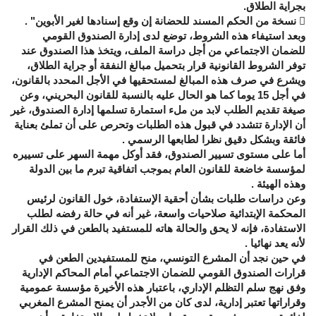
بجراية الطلاق.
 نسخة من الحكم المسند للحضانة إن وقع إسنادها لغير الأبوين" .
وبعد استيفاء هذه الشروط، توضع لدى إدارة الصندوق القومي
للضمان الاجتماعي من أجل دراسة الملف، ويتخذ هذا الصندوق عند
توفر الشروط القانونية قرار بتحميل مبالغ النفقة أو جراية الطلاق،
ويشرع في صرف هذه المبالغ لمستحقيها في الأجل المحدد بالقانون،
في أجل 15 يوما كما هو الحال عليه بالنسبة للقانون البحريني، وعن
صيغة تقديم الطلب لابد من ملء استمارة تسلمها إدارة الصندوق، غير
أن الإدارة تتشدد في قبول هذه الطلبات وتحرص على أن تملئ بعناية
فائقة وبشكل دقيق نظرا لطابعها الرسمي .
أما على مستوى تسيير الصندوق، فقد أوكل مهمة السهر على تسييره
لمؤسسة خاضعة للقانون العام بموجب اتفاقية تبرم ما بين الدولة
وهذه الهيئة .
وعن دراسات طلبات بشأن أحقية الإستفادة، خول القانون لرئيس
المحكمة الإبتدائية صلاحيات واسعة، غير أنه في حالة رفضه لطلب
الاستفادة، فإنه لا يحق والحالة هاته للمستفيد بالطعن في ذلك القرار
لأنه يعد نهائيا .
في حين نجد أن المشرع التونسي، منح للمستفيدين الطعن في
قرارات الصندوق القومي للضمان الاجتماعي أمام المحاكم الإدارية
وفق نهج سلم التظلم الإداري، باعتبار هذه الأخيرة مؤسسة عمومية
وقراراتها تعتبر إدارية، لدى كان من الأجدر أن يمنح المشرع المغربي