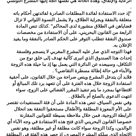
الرعاية والإنفاق، وهذه الحالة هي نفسها اتجه إليها المشرع التونسي
.
"إذ حدد الاستفادة لفائدة المطلقات الصادرة لفائدتهن أحكام باته
متعلقة بالنفقة وبجراية الطلاق، ولا يشمل النسوة اللواتي لا تزال
قضاياهن في الطلاق منشورة لدى المحاكم" .كذلك تنص المادة
الرابعة من القانون البحريني، على أن الاستفادة من مخصصات
صندوق النفقة تتطلب التوفر على الحكم الصادر بالنفقة وما يفيد
الإعلان به.
فهذا التوجه الذي صار عليه المشرع المغربي لا ينسجم وفلسفة
إحداث هذا الصندوق الذي انبرى كآلية تهدف إلى خلق نوع من
التكافل، وسيبعده عن الدائرة التي يعمل بها إذ ما حيلة هذه الزوجة
والأبناء في حالة إطالة مسطرة التقاضي؟ .
فلابد أن يتدخل المشرع وينص صراحة من خلال القانون، على أحقية
استفادة الزوجة خلال هذه الفترة على أن تتعهد برد تلك المبالغ أو
اقتطاعها بمجرد ما يتم تنفيذ المقرر القضائي على الزوج، سواء
انتهت الدعوى بالصلح أم بالطلاق .
وفي نفس السياق، تنص هذه المادة على أن فئة المستفيدات تقتصر
على الأم المعوزة المطلقة والأطفال مستحقوا النفقة بعد انحلال
الرابطة الزوجية، فمن خلال ملاحظة بسيطة للقوانين المقارنة
خصوصا القانون البحريني الذي فتح هذه الاستفادة في وجه الآباء أي
الوالدين، وكذا الزوجة سواء كانت مطلقة أو غير مطلقة، وهو نفس
الاتجاه الذي سلكه المشرع المصري، إذ حصر هذه الفئة في المطلقة