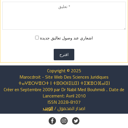
اشعاري عند وصول تعاليق جديدة
اقترح
Copyright © 2025
Marocdroit - Site Web Des Sciences Juridiques
ⵜⴰⵖⴻⵔⵖⴻⵔⵜ ⵏ ⵜⵓⵙⵙⵏⵉⵡⵉⵏ ⵜⵉⵣⴻⵔⴼⴰⵏⵉⵏ
Créer en Septembre 2009 par Dr Nabil Med Bouhmidi .. Date de
Lancement: Avril 2010
ISSN 2028-8107
اصدار
المحمول
/
الويب