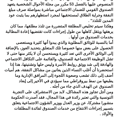
المنصوص عليها بالفصل 53 مكرر من مجلة الأحوال الشخصية يتعهد
الصندوق القومي للضمان الاجتماعي مباشرة بمواصلة صرف مبلغ
النفقة وجراية الطلاق لمستحقيها لمجرد استظهارهم بما يثبت عود
المدين للتلذذ" .
وهكذا سيتم تخليص المطلقة المتضررة من تلذذ مطلقها، مما كان
يرهقها ويثقل كاهلها من طول إجراءات كانت تقتضيها إعادة المطالبة
بخدمات الصندوق من أولها .
أما بالنسبة للوثائق المطلوبة والذي يبدوا أنها كثيرة ويستعصى
الحصول على بعض منها خصوصا تلك المتعلق بتحديد العوز، بالإضافة
إلى الوثائق الأخرى التي تعد كثيرة ويستحسن أن لا يكثر منها حتى لا
تشل الوظيفة الاجتماعية للصندوق، والقائمة على التكافل الاجتماعي
والهادفة إلى شد ووثق روابط الأسرة وليس حلها وتشتيتها، هذا إذا
استحضرنا أن أغلب النساء الذين يعانين من مشاكل النفقة، هم أميات
أضف إلى ذلك تشعب وصعوبة اللجوء إلى المرافق الإدارية وما
يطبعها من نمط بيروقراطي مما سيؤدي في الأخير إلى إبعاد
الصندوق عن الهدف الذي جاء من أجله .
ومن أجل تجاوز هذه المشاكل، لابد من الاستشراف على التجربة
التونسية والتي تعتبر رائدة في هذا المجال، فقد أصدرت الحكومة
منشورا مشتركا، عن وزير العدل ووزير الشؤون الاجتماعية يتعلق
بتسيير إجراءات الانتفاع من خدمات الصندوق لفائدة المطلقات
والأولاد .