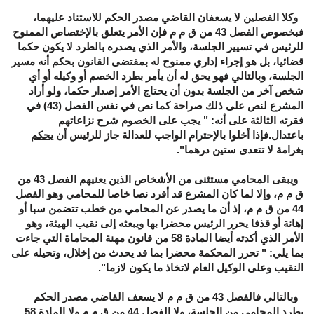
وكلا الفصلين لا يسعفان القاضي مصدر الحكم للاستناد عليهما،
فبخصوص الفصل 43 من ق م م فإن الأمر يتعلق بالإختصاص الممنوح
للرئيس في تسيير الجلسة، والأمر الذي يصدره بالطرد لا يكون حكما
قضائيا، بل هو إجراء إداري ممنوح له بمقتضى القانون بحكم أنه مسير
الجلسة، وبالتالي فهو يحق له أن يأمر بطرد الخصم أو وكيله أو أي
شخص آخر من الجلسة بدون أن يحتاج الأمر إصدار حكما، ولو أراد
المشرع لنص على ذلك صراحة كما نص في نفس الفصل (43) في
فقرته الثالثة على أنه: " يجب على الخصوم شرح نزاعاتهم
باعتدال.فإذا أخلوا بالإحترام الواجب للعدالة جاز للرئيس أن
يحكم
بغرامة لا تتعدى ستين درهما".
ويبقى المحامي مستثنى من الأشخاص الذين يعنيهم الفصل 43 من
ق م م، وإلا لما كان المشرع قد أفرد نصا خاصا للمحامي وهو الفصل
44 من ق م م، إذ أن ما يصدر عن المحامي من خطب تتضمن سبا أو
إهانة أو قذفا يحرر الرئيس محضرا بها ويبعثه إلى نقيب الهيئة، وهو
الأمر الذي أكدته أيضا المادة 58 من قانون مهنة المحاماة التي جاءت
بما يلي: " تحرر المحكمة محضرا بما قد يحدث من إخلال، وتحيله على
النقيب وعلى الوكيل العام لاتخاذ ما يكون لازما".
وبالتالي فالفصل 43 من ق م م لا يسعف القاضي مصدر الحكم
بطرد المحامي من الجلسة، ولا الفصل 44 من ق م م ولا المادة 58