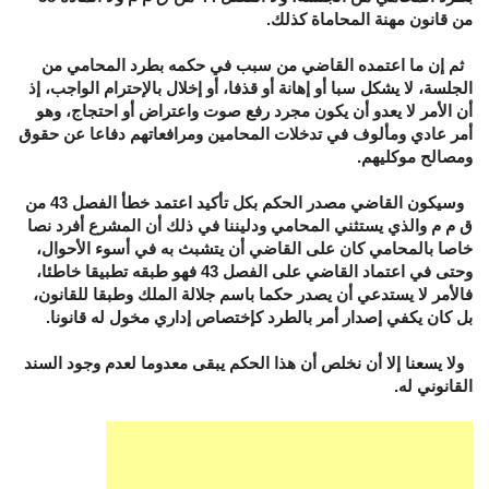
من قانون مهنة المحاماة كذلك.
ثم إن ما اعتمده القاضي من سبب في حكمه بطرد المحامي من
الجلسة، لا يشكل سبا أو إهانة أو قذفا، أو إخلال بالإحترام الواجب، إذ
أن الأمر لا يعدو أن يكون مجرد رفع صوت واعتراض أو احتجاج، وهو
أمر عادي ومألوف في تدخلات المحامين ومرافعاتهم دفاعا عن حقوق
ومصالح موكليهم.
وسيكون القاضي مصدر الحكم بكل تأكيد اعتمد خطأ الفصل 43 من
ق م م والذي يستثني المحامي ودليننا في ذلك أن المشرع أفرد نصا
خاصا بالمحامي كان على القاضي أن يتشبث به في أسوء الأحوال،
وحتى في اعتماد القاضي على الفصل 43 فهو طبقه تطبيقا خاطئا،
فالأمر لا يستدعي أن يصدر حكما باسم جلالة الملك وطبقا للقانون،
بل كان يكفي إصدار أمر بالطرد كإختصاص إداري مخول له قانونا.
ولا يسعنا إلا أن نخلص أن هذا الحكم يبقى معدوما لعدم وجود السند
القانوني له.