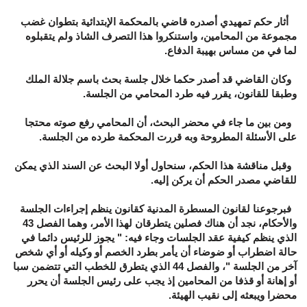
أثار حكم تمهيدي أصدره قاضي بالمحكمة الإبتدائية بتطوان غضب
مجموعة من المحامين، واستنكروا هذا التصرف الشاذ ولم يتقبلوه
لما في من مساس بهيبة الدفاع.
وكان القاضي قد أصدر حكما خلال جلسة بحث باسم جلالة الملك
وطبقا للقانون، يقرر فيه طرد المحامي من الجلسة.
ومن بين ما جاء في محضر البحث، أن المحامي رفع صوته محتجا
على الأسئلة المطروحة وبه قررت المحكمة طرده من الجلسة.
وقبل مناقشة هذا الحكم، سنحاول أولا البحث عن السند الذي يمكن
للقاضي مصدر الحكم أن يركن إليه.
فبرجوعنا لقانون المسطرة المدنية كقانون ينظم إجراءات الجلسة
والأحكام، نجد أن هناك فصلين يتطرقان لهذا الأمر، وهما الفصل 43
الذي ينظم كيفية عقد الجلسات وجاء فيه: " يجوز للرئيس دائما في
حالة اضطراب أو ضوضاء أن يأمر بطرد الخصم أو وكيله أو أي شخص
آخر من الجلسة "، والفصل 44 الذي يتطرق للخطب التي تتضمن سبا
أو إهانة أو قذفا من المحامين إذ يجب على رئيس الجلسة أن يحرر
محضرا ويبعثه إلى نقيب الهيئة.