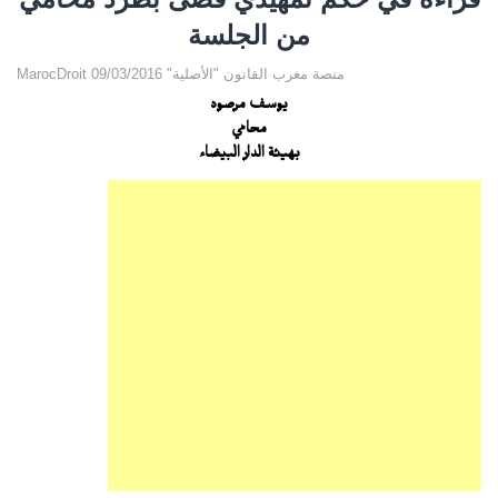
من الجلسة
MarocDroit منصة مغرب القانون "الأصلية" 09/03/2016
يوسف مرصود
محامي
بهيئة الدار البيضاء