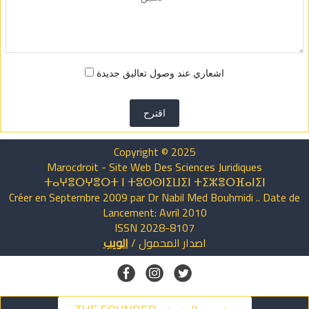
اشعاري عند وصول تعاليق جديدة
اقترح
Copyright © 2025
Marocdroit - Site Web Des Sciences Juridiques
ⵜⴰⵖⴻⵔⵖⴻⵔⵜ ⵏ ⵜⵓⵙⵙⵏⵉⵡⵉⵏ ⵜⵉⵣⴻⵔⴼⴰⵏⵉⵏ
Créer en Septembre 2009 par Dr Nabil Med Bouhmidi .. Date de
Lancement: Avril 2010
ISSN 2028-8107
اصدار
المحمول
/
الويب