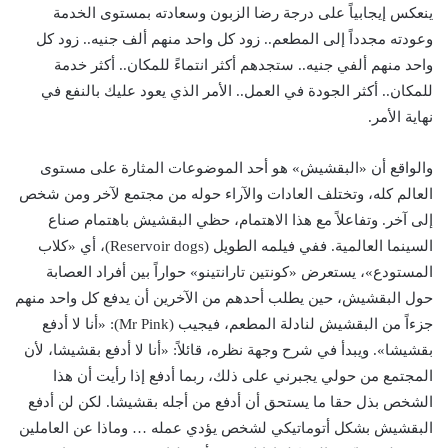
ينعكس إيجابياً على درجة رضا الزبون وسعادته بمستوى الخدمة
وعودته مجدداً إلى المطعم.. زود كل واحد منهم ألف جنيه.. زود كل
واحد منهم ألفي جنيه.. ستجدهم أكثر انتماءً للمكان.. أكثر خدمة
للمكان.. أكثر الجودة في العمل.. الأمر الذي يعود عليك بالنفع في
نهاية الأمر.
والواقع أن «البقشيش» هو أحد الموضوعات المثارة على مستوى
العالم كله، وتختلف العادات والآراء حوله من مجتمع لآخر ومن شخص
إلى آخر. وتفاعلاً مع هذا الاهتمام، حظي البقشيش باهتمام صناع
السينما العالمية. ففي فيلمه الطويل (Reservoir dogs)، أي «كلاب
المستودع»، يستعرض «كونتين تارانتينو» حواراً بين أفراد العصابة
حول البقشيش، حين يطلب أحدهم من الآخرين أن يدفع كل واحد منهم
جزءاً من البقشيش لنادلة المطعم، فيجيب (Mr Pink): «أنا لا أدفع
بقشيشا». ويبدأ في شرح وجهة نظره، قائلاً: «أنا لا أدفع بقشيشا، لأن
المجتمع من حولي يجبرني على ذلك، ربما أدفع إذا رأيت أن هذا
الشخص بذل حقا ما يستحق أن أدفع من أجله بقشيشا. لكن لن أدفع
البقشيش بشكل أتوماتيكي لشخص يؤدي عمله … وماذا عن العاملين