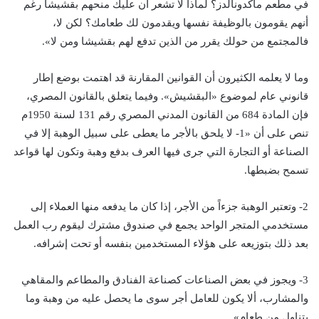
في مطعم ماكدونالدز؟ لماذا لا تشعر أن عليك منحهم بقشيشا رغم
أنهم يقومون بالوظيفة نفسها ويقدمون لك طعامك؟ لكن لا،
فالمجتمع من حولك يقرر من الذين تدفع لهم بقشيشا ومن لا».
وما لا يعلمه الكثيرون أن القوانين المقارنة قد اهتمت بوضع إطار
قانوني عام لموضوع «البقشيش». وفيما يتعلق بالقانون المصري،
فإن المادة 684 من القانون المدني المصري رقم 131 لسنة 1950م
تنص على أن «1- لا يلحق بالأجر ما يعطى على سبيل الوهبة إلا في
الصناعة أو التجارة التي جرى فيها العرف بدفع وهبة وتكون لها قواعد
تسمح بضبطها.
2- وتعتبر الوهبة جزءاً من الأجر، إذا كان ما يدفعه منها العملاء إلى
مستخدمي المتجر الواحد يجمع في صندوق مشترك ليقوم رب العمل
بعد ذلك بتوزيعه على هؤلاء المستخدمين بنفسه أو تحت إشرافه.
3- ويجوز في بعض الصناعات كصناعة الفنادق والمطاعم والمقاهي
والمشارب، ألا يكون للعامل أجر سوى ما يحصل عليه من وهبة وما
يتناول من طعام».