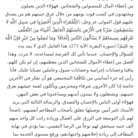
من إعطاء المال للمتسولين والشحاتين. فهؤلاء الذين يعملون
ويجتهدون في كسب قوت يومهم من خلال عرق جبينهم هم من يصدق
عليهم قول المولى عز وجل: لِلْفُقَرَاءِ الَّذِينَ أُحْصِرُوا فِي سَبِيلِ اللَّهِ لَا
يَسْتَطِيعُونَ ضَرْبًا فِي الْأَرْضِ يَحْسَبُهُمُ الْجَاهِلُ أَغْنِيَاءَ مِنَ التَّعَفُّفِ
تَعْرِفُهُم بِسِيمَاهُمْ لَا يَسْأَلُونَ النَّاسَ إِلْحَافًا ۗ وَمَا تُنفِقُوا مِنْ خَيْرٍ فَإِنَّ اللَّهَ
بِهِ عَلِيمٌ (سورة البقرة: الآية 273). هذا العامل الذي لا يمد يده
للسؤال والإحسان، عندما تأتي لك الفرصة لمساعدته، لا تتردد. وهذا
أفضل من إعطاء الأموال للشحاتين الذين معظمهم، إن لم يكن كلهم،
مافيا وعصابات إجرامية وعصابات تسول وعاملين نصبايا عليك. فأنا
رأيي إنه جزء أساسي من تكافُلنا المجتمعي هو أن نفكر في الآخرين
خاصة إذا كان الآخرون شرفاء ومحترمين ويأكلون لقمة عيشهم بعرق
جبينهم، ويشتغلون ولا يمدون أيديهم ويساعدونا في بعض المهن.
فهؤلاء أولى الناس بالإحسان والتصدق. والرسالة الثالثة التي يريد
الأستاذ تامر أمين توصيلها تتعلق بأصحاب المطاعم أنفسهم، ناصحاً
لهم بأن التوسعة في الرزق على العمال وزيادة راتب كل واحد منهم
ألف جنيه سيحقق لهم نوعاً من الرضا النفسي، بما يؤدي في نهاية
المطاف إلى زيادة إخلاصهم واجتهادهم، ورفع مستوى الخدمة بما