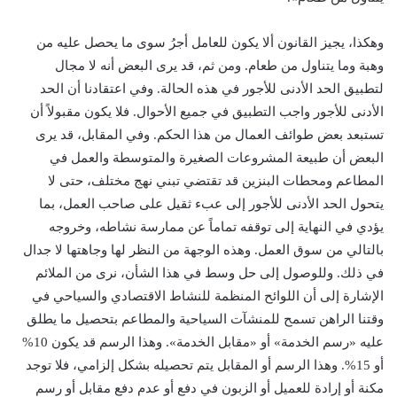
وهكذا، يجيز القانون ألا يكون للعامل أجرُ سوى ما يحصل عليه من
وهبة وما يتناول من طعام. ومن ثم، قد يرى البعض أنه لا مجال
لتطبيق الحد الأدنى للأجور في هذه الحالة. وفي اعتقادنا أن الحد
الأدنى للأجور واجب التطبيق في جميع الأحوال. فلا يكون مقبولاً أن
تستبعد بعض طوائف العمال من هذا الحكم. وفي المقابل، قد يرى
البعض أن طبيعة المشروعات الصغيرة والمتوسطة والعمل في
المطاعم ومحطات البنزين قد تقتضي تبني نهج مختلف، حتى لا
يتحول الحد الأدنى للأجور إلى عبء ثقيل على صاحب العمل، بما
يؤدي في النهاية إلى توقفه تماماً عن ممارسة نشاطه، وخروجه
بالتالي من سوق العمل. وهذه الوجهة من النظر لها وجاهتها لا جدال
في ذلك. وللوصول إلى حل وسط في هذا الشأن، نرى من الملائم
الإشارة إلى أن اللوائح المنظمة للنشاط الاقتصادي والسياحي في
وقتنا الراهن تسمح للمنشآت السياحية والمطاعم بتحصيل ما يطلق
عليه «رسم الخدمة» أو «مقابل الخدمة». وهذا الرسم قد يكون 10%
أو 15%. وهذا الرسم أو المقابل يتم تحصيله بشكل إلزامي، فلا توجد
مكنة أو إرادة للعميل أو الزبون في دفع أو عدم دفع مقابل أو رسم