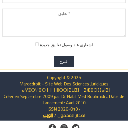
اشعاري عند وصول تعاليق جديدة
اقترح
Copyright © 2025
Marocdroit - Site Web Des Sciences Juridiques
ⵜⴰⵖⴻⵔⵖⴻⵔⵜ ⵏ ⵜⵓⵙⵙⵏⵉⵡⵉⵏ ⵜⵉⵣⴻⵔⴼⴰⵏⵉⵏ
Créer en Septembre 2009 par Dr Nabil Med Bouhmidi .. Date de
Lancement: Avril 2010
ISSN 2028-8107
اصدار
المحمول
/
الويب