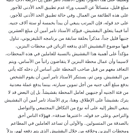
مبلغ قليل، متسائلاً عن السبب وراء عدم تطبيق الحد الأدنى للأجور
على هذه الطائفة من العمال. وفي حالة تطبيق الحد الأدنى للأجور،
على حد قوله، فإن المرتب ينبغي أن يبدأ بخمسة أو ستة آلاف جنيه.
أما فيما يتعلق البقشيش، فيؤكد الأستاذ تامر أمين أن مبلغ العشرين
جنيهاً قليل جداً، مذكراً بحلقة سابقة من برنامجه التليفزيوني، تناول
فيها موضوع البقشيش الذي يدفعه الزبائن في محطات البنزين،
مؤكداً على أهمية هذا البقشيش بالنسبة للعاملين في هذه المحطات،
لاسيما وأن عمال محطة البنزين لا يتقاضون راتباً من الأساس، ويتم
التعاقد معهم من قبل صاحب المحطة على أساس أن دخله كله يأتي
من البقشيش. ومن ثم، يستنكر الأستاذ تامر أمين أن يقوم الشخص
بدفع مبلغ ألف جنيه من أجل تموين سيارته، بينما يدفع عملة معدنية
من فئة الجنيه أو جنيهين لعامل المحطة بقشيشاً. بل إن البعض قد لا
يترك بقشيشاً على الإطلاق. وهنا، يرى الأستاذ تامر أمين أن البقشيش
ينبغي النظر إليه على أنه نوع من التكافل المجتمعي والتواصل
والتراحم. وعلى حد قوله، «اعتبرها صدقة». فهؤلاء الناس أحق
بالصدقة من المتسولين.. والأولى أن تساعد العاملين في المطاعم
ومحطات البنزين وخلافه من خلال البقشيش الذي يتم دفعه لهم، بدلاً