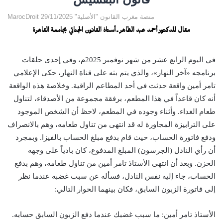
MarocDroit منصة مغرب القانون "الأصلية" 29/11/2025
مقال للدكتور أحمد عبد الظاهر ـ أستاذ القانون الجنائي بجامعة القاهرة
في اليوم الرابع عشر من شهر نوفمبر 2025م، وفي إحدى حلقات
برنامجه «آخر النهار»، والذي يتم بثه على قناة النهار، حكى الإعلامي
تامر أمين واقعة حدثت في أحد المطاعم الراقية. وخلاصة هذه الواقعة
أنه كان قاعداً في هذا المطعم، برفقة مجموعة من الأصدقاء، لتناول
طعام الغداء. وأثناء وجوده في المطعم، لاحظ أن الشخص الموجود
على الترابيزة المجاورة له قد انتهى من تناول طعامه، وهم بالانصراف
ودفع فاتورة الحساب، حيث قام بدفع مبلغ الحساب بالفيزا. وبمجرد
أن رأي النادل (الجرسون) المبلغ المدفوع، كان بادياً على وجهه
الحزن. وبعد أن انتهى الأستاذ تامر أمين من تناول طعامه، وهم بدفع
الحساب، جاء إليه نفس النادل، فسأله عن سبب غضبه عندما نظر
إلى فاتورة الزبون السابق، فكان بينهما الحوار التالي:
الأستاذ تامر أمين: ما سبب غضبك عندما دفع الزبون السابق حسابه.