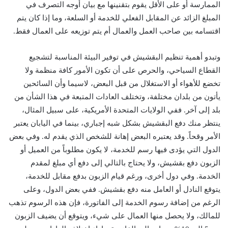
الممارسة أو على الأقل يقوم بتقنينها مع بيان أوجه التصرف في
المبلغ الزائد عن المقابل الفعلي للخدمة أو السلعة، وما إذا كان يتم
اقتسامه بين صاحب العمل والعمال أم يتم توزيعه على العمال فقط.
وتبدو أهمية تنظيم البقشيش في توفير البيئة المناسبة لتشجيع
القطاع السياحي، والحرص على أن تكون الأمور كافة منظمة ولا
تخضع للأهواء أو الاستغلال من قبل البعض، لاسيما وأن السائحين
يأتون من بلدان مختلفة، وتختلف العادات المتبعة في هذا الشأن من
بلد إلى آخر. ففي الولايات المتحدة الأمريكية، على سبيل المثال،
ينتظر منك دفع البقشيش بشكل شبه إجباري، بينما في اليابان يعتبر
الأمر وقحاً. وقد يعتبره البعض إهانة للشخص الذي يقدم له. وفي بعض
الدول التي يؤدى فيها رسم للخدمة، لا يكون مطلوباً من العميل أو
الزبون دفع بقشيش، ولا يحتاج بالتالي إلى دفع أي مبلغ لمقدم
الخدمة. وفي دول أخرى، ورغم قيام الزبون بدفع مقابل للخدمة،
يتوقع النادل أو العامل منه دفع بقشيش. ففي بعض الدول، وعلى
الرغم من إضافة رسوم الخدمة إلى الفاتورة، فإن هذه الرسوم تذهب
للمالك، ولا يحصل منها العمال على شيء، ويتوقع أن يضيف الزبون