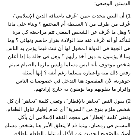
الدستور الوضعي:
1) أن النص يتحدث عمن “عُرف باعتناقه الدين الإسلامي”،
عُرف من طرف من ؟ السلطة أم المجتمع ؟ وبناء على ماذا
؟ وهل ما عُرف عن الشخص المعني تتم مراجعته كل مرة
للتأكد أو أنه عُرف عنه منذ الولادة بقرار حاسم ونهائي ؟ وما
هي الجهة في الدولة المخول لها أن تبث فيما يؤمن به الناس
وما لا يؤمنون به دون أخذ رأيهم ؟ وهل في حالة ما إذا أعلن
شخص موقوف بأنه ليس مسلما وليس ملزما بالصيام سيتم
رفض ذلك منه واعتباره مسلما رغم أنفه ؟ إنها أسئلة
جوهرية، لأن المقصود هنا التدخل في خصوصيات الناس
وإقرار ما بقلوبهم وما يؤمنون به خارج إرادتهم.
2) يقول النص “تجاهر بالإفطار” ، وتعني كلمة “تجاهر” أن كل
شخص ملزم بنوع من “السرية” أي عدم إظهار تناول الطعام،
وتعني كلمة “إفطار” في معجم الفقه الإسلامي أن يأكل
المسلم في رمضان، بينما قد لا يتعلق الأمر هنا بشخص مسلم
أصلا، والصّحيح الحديث عن الأكل أو تناول الطعام بإطلاق،