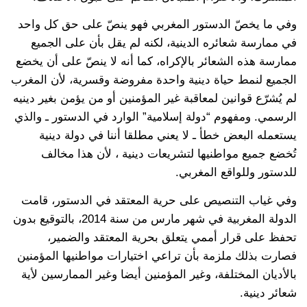
وفي ما يخصّ الدستور المغربي فهو ينصّ على حق كل واحد
في ممارسة شعائره الدينية، لكنه لم يقل بأن على الجميع
ممارسة هذه الشعائر بالإكراه، كما أنه لا ينصّ على أن يخضع
الجميع لنمط حياة دينية واحدة مفروضة وقسرية، لأن المغرب
لم يُشرّع قوانين لمعاقبة غير المؤمنين أو من يؤمن بغير دينيه
الرسمي. ومفهوم “دولة إسلامية” الوارد في الدستور ـ والذي
يستعمله البعض خطأ ـ لا يعني مطلقا أننا في دولة دينية
تُخضع جميع مواطنيها لتشريعات دينية ، لأن هذا مخالف
للدستور وللواقع المغربي.
وفي غياب التنصيص على حرية المعتقد في الدستور، قامت
الدولة المغربية في شهر مارس من سنة 2014، بالتوقيع بدون
تحفظ على قرار أممي يتعلق بحرية المعتقد والضمير،
فصارت بذلك ملزمة بأن تراعي اختيارات مواطنيها المؤمنين
بالأديان المختلفة، وغير المؤمنين أيضا وغير الممارسين لأية
شعائر دينية.