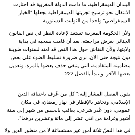
البلدان الديمقراطية، ما دامت الدولة المغربية قد اختارت
الانتقال نحو ترسيخ تجربتها الديمقراطية بجعلها “الخيار
الديمقراطي” واحدا من الثوابت الدستورية.
ولأن الحكومة المغربية تستعد لإعادة النظر في نص القانون
الجنائي بغرض مراجعته، بعد أن قامت بسحبه في بداية
ولايتها، ولأن النقاش حول هذا النص قد امتد لسنوات طويلة
دون نتيجة حتى الآن، نرى ضرورة تسليط الضوء على بعض
مضامينه المتقادمة، التي ينبغي حذف بعضها بالمرة، وتعديل
بعضها الآخر. ولنبدأ بالفصل 222:
يقول الفصل المشار إليه:” كل من عُرف باعتناقه الدين
الإسلامي، وتجاهر بالإفطار في نهار رمضان، في مكان
عمومي، دون عُذر شرعي، يعاقب بالحبس من شهر إلى ستة
أشهر وغرامة من اثني عشر إلى مائة وعشرين درهما”.
في هذا النصّ ثلاثة أمور غير مستساغة لا من منظور الدين ولا