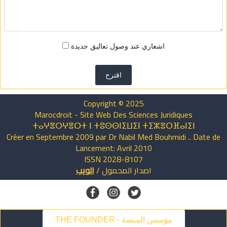
اشعاري عند وصول تعاليق جديدة
اقترح
Copyright © 2025
Marocdroit - Site Web Des Sciences Juridiques
ⵜⴰⵖⴻⵔⵖⴻⵔⵜ ⵏ ⵜⵓⵙⵙⵏⵉⵡⵉⵏ ⵜⵉⵣⴻⵔⴼⴰⵏⵉⵏ
Créer en Septembre 2009 par Dr Nabil Med Bouhmidi .. Date de
Lancement: Avril 2010
ISSN 2028-8107
اصدار
المحمول
/
الويب
THE FOUNDER - مؤسس المنصة