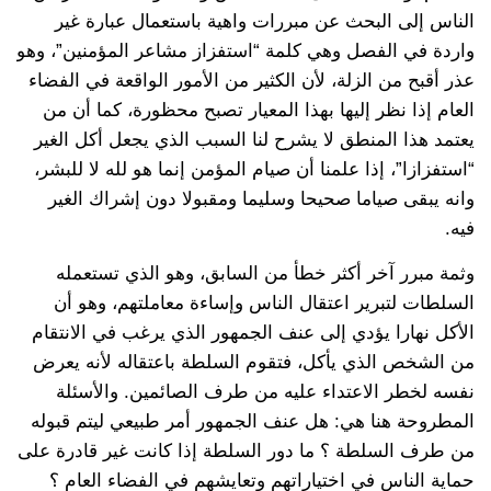
الناس إلى البحث عن مبررات واهية باستعمال عبارة غير
واردة في الفصل وهي كلمة “استفزاز مشاعر المؤمنين”، وهو
عذر أقبح من الزلة، لأن الكثير من الأمور الواقعة في الفضاء
العام إذا نظر إليها بهذا المعيار تصبح محظورة، كما أن من
يعتمد هذا المنطق لا يشرح لنا السبب الذي يجعل أكل الغير
“استفزازا”، إذا علمنا أن صيام المؤمن إنما هو لله لا للبشر،
وانه يبقى صياما صحيحا وسليما ومقبولا دون إشراك الغير
فيه.
وثمة مبرر آخر أكثر خطأ من السابق، وهو الذي تستعمله
السلطات لتبرير اعتقال الناس وإساءة معاملتهم، وهو أن
الأكل نهارا يؤدي إلى عنف الجمهور الذي يرغب في الانتقام
من الشخص الذي يأكل، فتقوم السلطة باعتقاله لأنه يعرض
نفسه لخطر الاعتداء عليه من طرف الصائمين. والأسئلة
المطروحة هنا هي: هل عنف الجمهور أمر طبيعي ليتم قبوله
من طرف السلطة ؟ ما دور السلطة إذا كانت غير قادرة على
حماية الناس في اختياراتهم وتعايشهم في الفضاء العام ؟