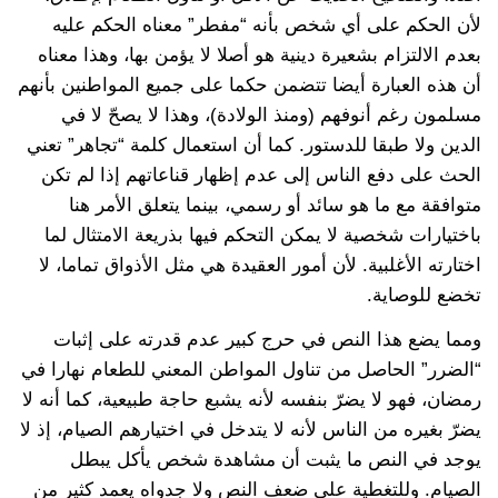
لأن الحكم على أي شخص بأنه “مفطر” معناه الحكم عليه
بعدم الالتزام بشعيرة دينية هو أصلا لا يؤمن بها، وهذا معناه
أن هذه العبارة أيضا تتضمن حكما على جميع المواطنين بأنهم
مسلمون رغم أنوفهم (ومنذ الولادة)، وهذا لا يصحّ لا في
الدين ولا طبقا للدستور. كما أن استعمال كلمة “تجاهر” تعني
الحث على دفع الناس إلى عدم إظهار قناعاتهم إذا لم تكن
متوافقة مع ما هو سائد أو رسمي، بينما يتعلق الأمر هنا
باختيارات شخصية لا يمكن التحكم فيها بذريعة الامتثال لما
اختارته الأغلبية. لأن أمور العقيدة هي مثل الأذواق تماما، لا
تخضع للوصاية.
ومما يضع هذا النص في حرج كبير عدم قدرته على إثبات
“الضرر” الحاصل من تناول المواطن المعني للطعام نهارا في
رمضان، فهو لا يضرّ بنفسه لأنه يشبع حاجة طبيعية، كما أنه لا
يضرّ بغيره من الناس لأنه لا يتدخل في اختيارهم الصيام، إذ لا
يوجد في النص ما يثبت أن مشاهدة شخص يأكل يبطل
الصيام. وللتغطية على ضعف النص ولا جدواه يعمد كثير من