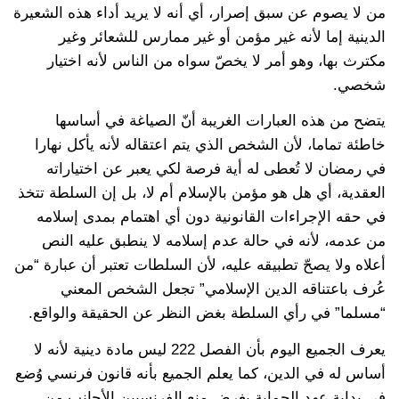
من لا يصوم عن سبق إصرار، أي أنه لا يريد أداء هذه الشعيرة
الدينية إما لأنه غير مؤمن أو غير ممارس للشعائر وغير
مكترث بها، وهو أمر لا يخصّ سواه من الناس لأنه اختيار
شخصي.
يتضح من هذه العبارات الغريبة أنّ الصياغة في أساسها
خاطئة تماما، لأن الشخص الذي يتم اعتقاله لأنه يأكل نهارا
في رمضان لا تُعطى له أية فرصة لكي يعبر عن اختياراته
العقدية، أي هل هو مؤمن بالإسلام أم لا، بل إن السلطة تتخذ
في حقه الإجراءات القانونية دون أي اهتمام بمدى إسلامه
من عدمه، لأنه في حالة عدم إسلامه لا ينطبق عليه النص
أعلاه ولا يصحّ تطبيقه عليه، لأن السلطات تعتبر أن عبارة “من
عُرف باعتناقه الدين الإسلامي” تجعل الشخص المعني
“مسلما” في رأي السلطة بغض النظر عن الحقيقة والواقع.
يعرف الجميع اليوم بأن الفصل 222 ليس مادة دينية لأنه لا
أساس له في الدين، كما يعلم الجميع بأنه قانون فرنسي وُضع
في بداية عهد الحماية بغرض منع الفرنسيين الأجانب من