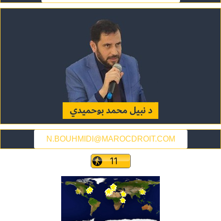
N.BOUHMIDI@MAROCDROIT.COM