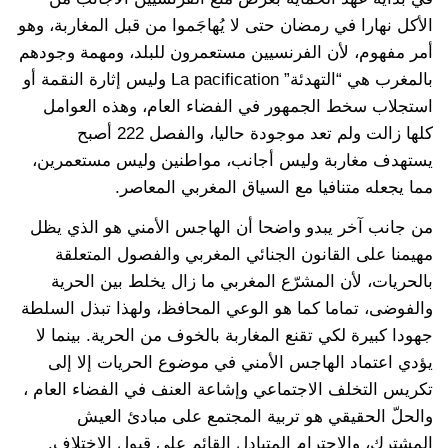
الأكل نهارا في رمضان حتى لا يُهاجَموا من قبل المغاربة، وهو
أمر مفهوم، لأن الفرنسيين مستعمرون للبلد، ومهمة وجودهم
بالمغرب هي “التهدئة” La pacification وليس إثارة النقمة أو
استجلاب سخط الجمهور في الفضاء العام، وهذه العوامل
كلها زالت ولم تعد موجودة حاليا، والفصل 222 أصبح
يستهدف مغاربة وليس أجانب، مواطنين وليس مستعمرين،
مما يجعله متنافيا مع السياق المغربي المعاصر.
من جانب آخر يبدو واضحا أن الهاجس الأمني هو الذي يظل
مهيمنا على القانون الجنائي المغربي والفصول المتعلقة
بالحريات، لأن المشرّع المغربي ما زال يخلط بين الحرية
والفوضى، تماما كما هو الوعي المحافظ، ولهذا تبذل السلطة
جهودا كبيرة لكي تقنع المغاربة بالخوف من الحرية. بينما لا
يؤدي اعتماد الهاجس الأمني في موضوع الحريات إلا إلى
تكريس التخلف الاجتماعي وإشاعة العنف في الفضاء العام ،
والحلّ الحقيقي هو تربية المجتمع على مبادئ العيش
المشترك، والاحترام المتبادل القائم على قبول الاختلاف.