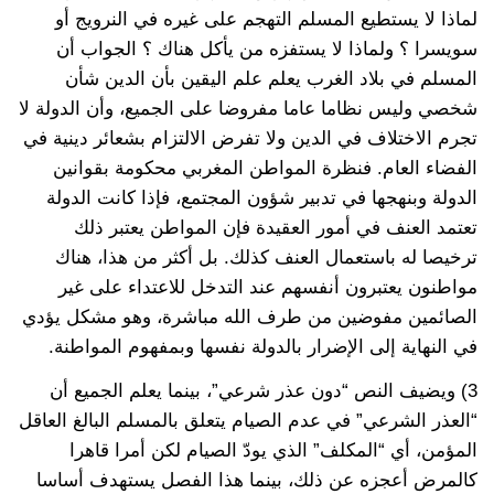
لماذا لا يستطيع المسلم التهجم على غيره في النرويج أو
سويسرا ؟ ولماذا لا يستفزه من يأكل هناك ؟ الجواب أن
المسلم في بلاد الغرب يعلم علم اليقين بأن الدين شأن
شخصي وليس نظاما عاما مفروضا على الجميع، وأن الدولة لا
تجرم الاختلاف في الدين ولا تفرض الالتزام بشعائر دينية في
الفضاء العام. فنظرة المواطن المغربي محكومة بقوانين
الدولة وبنهجها في تدبير شؤون المجتمع، فإذا كانت الدولة
تعتمد العنف في أمور العقيدة فإن المواطن يعتبر ذلك
ترخيصا له باستعمال العنف كذلك. بل أكثر من هذا، هناك
مواطنون يعتبرون أنفسهم عند التدخل للاعتداء على غير
الصائمين مفوضين من طرف الله مباشرة، وهو مشكل يؤدي
في النهاية إلى الإضرار بالدولة نفسها وبمفهوم المواطنة.
3) ويضيف النص “دون عذر شرعي”، بينما يعلم الجميع أن
“العذر الشرعي” في عدم الصيام يتعلق بالمسلم البالغ العاقل
المؤمن، أي “المكلف” الذي يودّ الصيام لكن أمرا قاهرا
كالمرض أعجزه عن ذلك، بينما هذا الفصل يستهدف أساسا