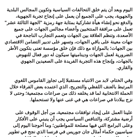
اليوم وبعد أن يتم خلق التحالفات السياسية وتكوين المجالس البلدية
والجهوية، يجب على الجميع أن يعمل على إنجاح تجربة الجهوية،
والدفع نحو إنشاء هيأة تشاركية بمثابة جهة رمزية "الجهة الثالثة عشر"
تعمل على مرافقة المنتخبين وأعضاء مجالس الجهات على جميع
الأصعدة، وتنظم العلاقة بين الجهات وتعمم التجارب الناجحة في
جهات معينة على باقي الجهات، وتسهر على تدبير التضامن الاقتصادي
بين الجهات؛ بالموازاة مع ذلك فإن خلق مؤسسة تعنى بتكوين الأطر
الضرورية لعمل الجهات وديناميتها سيكون له دور فعال للنهوض
بالجهات، وإنجاح هذه التجربة الفريدة على الصعيدين الجهوي
والقاري.
وفي الختام، لابد من الانتباه مستقبلا إلى تجاوز القاموس اللغوي
المرتبط بالعنف اللفظي والتجريح، الذي اعتمده بعض الفرقاء خلال
الحملة الانتخابية لما قد يخلفه ذلك من صراعات مجتمعية؛ وحتى لا
نزج ببلادنا في صراعات هي في غنى عنها ولا تستحملها.
علينا العمل على إيجاد توافقات مجتمعية، من أجل الوقوف على
أرضية مشتركة، والتنافس السياسي يجب أن ينبني على الأفكار
وعلى البرامج التي فيها مصلحة للمواطنين؛ وما أحوجنا اليوم إلى
سياسيين حكماء أمثال جان جوريس في فرنسا الذي نجح في تطوير