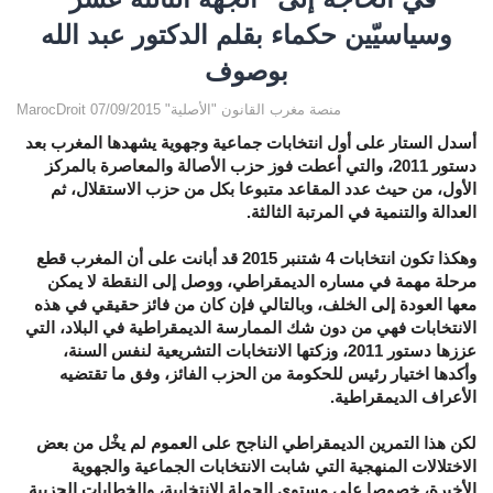
وسياسيّين حكماء بقلم الدكتور عبد الله
بوصوف
MarocDroit منصة مغرب القانون "الأصلية" 07/09/2015
أسدل الستار على أول انتخابات جماعية وجهوية يشهدها المغرب بعد
دستور 2011، والتي أعطت فوز حزب الأصالة والمعاصرة بالمركز
الأول، من حيث عدد المقاعد متبوعا بكل من حزب الاستقلال، ثم
العدالة والتنمية في المرتبة الثالثة.
وهكذا تكون انتخابات 4 شتنبر 2015 قد أبانت على أن المغرب قطع
مرحلة مهمة في مساره الديمقراطي، ووصل إلى النقطة لا يمكن
معها العودة إلى الخلف، وبالتالي فإن كان من فائز حقيقي في هذه
الانتخابات فهي من دون شك الممارسة الديمقراطية في البلاد، التي
عززها دستور 2011، وزكتها الانتخابات التشريعية لنفس السنة،
وأكدها اختيار رئيس للحكومة من الحزب الفائز، وفق ما تقتضيه
الأعراف الديمقراطية.
لكن هذا التمرين الديمقراطي الناجح على العموم لم يخْل من بعض
الاختلالات المنهجية التي شابت الانتخابات الجماعية والجهوية
الأخيرة، خصوصا على مستوى الحملة الانتخابية، والخطابات الحزبية