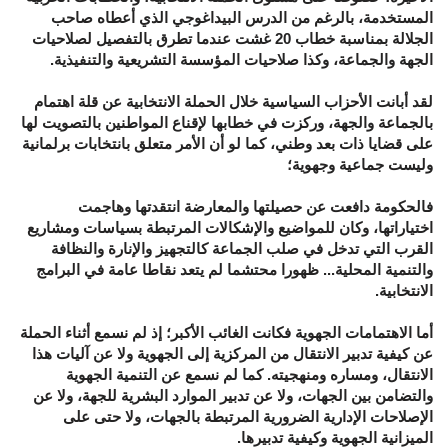
المستخدمة، بالرغم من الدرس البيداغوجي الذي أعطاه صاحب
الجلالة بمناسبة خطاب 20 غشت عندما تطرق بالتفصيل لصلاحيات
الجهة والجماعة، وكذا صلاحيات المؤسسة التشريعية والتنفيذية.
لقد أبانت الأحزاب السياسية خلال الحملة الانتخابية عن قلة اهتمام
بالجماعة والجهة، وركزت في خطابها لإقناع المواطنين بالتصويت لها
على قضايا ذات بعد وطني، كما لو أن الأمر متعلق بانتخابات برلمانية
وليست جماعية وجهوية؛
فالحكومة دافعت عن حصيلتها والمعارضة انتقدتها وهاجمت
اختياراتها، وكان للمواضيع والإشكالات المرتبطة بسياسات ومشاريع
القرب التي تدخل في صلب الجماعة كالتجهيز والإنارة والنظافة
والتنمية المحلية... ظهورا محتشما لم يتعد نقاطا عامة في البرامج
الانتخابية.
أما الاهتمامات الجهوية فكانت الغائب الأكبر؛ إذ لم نسمع أثناء الحملة
عن كيفية تدبير الانتقال من المركزية إلى الجهوية ولا عن آليات هذا
الانتقال، ومساره ومنهجيته. كما لم نسمع عن التنمية الجهوية
والتضامن بين الجهات، ولا عن تدبير الموارد البشرية للجهة، ولا عن
الإصلاحات الإدارية الضرورية المرتبطة بالجهات، ولا حتى على
الميزانية الجهوية وكيفية تدبيرها.