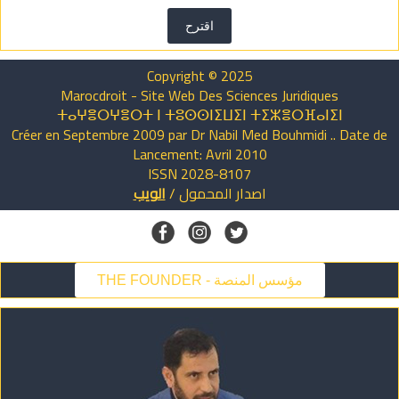
اقترح
Copyright © 2025
Marocdroit - Site Web Des Sciences Juridiques
ⵜⴰⵖⴻⵔⵖⴻⵔⵜ ⵏ ⵜⵓⵙⵙⵏⵉⵡⵉⵏ ⵜⵉⵣⴻⵔⴼⴰⵏⵉⵏ
Créer en Septembre 2009 par Dr Nabil Med Bouhmidi .. Date de
Lancement: Avril 2010
ISSN 2028-8107
اصدار
المحمول
/
الويب
THE FOUNDER - مؤسس المنصة