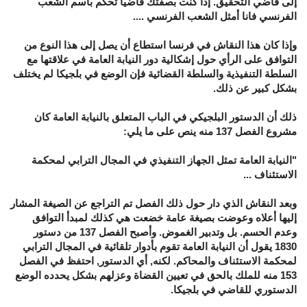
إلى قاضي التحقيق. إذا كنت بصفتك قاضيا تحكم باسم الشعب
الفرنسي فانا أمثل الشعب الفرنسي ....
وإذا كان هذا النقاش في فرنسا استطاع أن يصل إلى هذا النوع من
التوافق على الرأي حول إشكالية دور النيابة العامة في علاقتها مع
السلطة التنفيذية والسلطة القضائية فإن الوضع في بلجيكا لم يختلف
بشكل كبير عن ذلك.
ذلك أن الدستور البلجيكي في الباب المتعلق بالنيابة العامة كان
مشروع الفصل 137 منه ينص على ما يلي:
"النيابة العامة تمثل الجهاز التنفيذي في المجال الترابي لمحكمة
الاستئناف ...
وبعد النقاش الذي دار حول ذلك الفصل تم التراجع عن الصيغة المشار
إليها أعلاه وعوضت بصيغة عامة خضعت هي كذلك لمبدأ التوافق
وعدم الحسم. بل وتدبير الغموض. وأصبح الفصل 137 من دستور
1830 يقول أن النيابة العامة تقوم بأدوار تلقائية في المجال الترابي
لمحكمة الاستئناف والمحاكم. لكنه, أي الدستور, احتفظ في الفصل
153 منه للملك بالحق في تعيين القضاة وعزلهم بشكل يحدده الوضع
الدستوري للقاضي في بلجيكا.