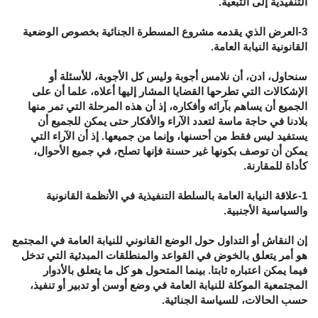
التنفيذية إلى التبعية.
3-العرض الذي يقدمه مشروع المسطرة الجنائية بخصوص الوضعية
القانونية النيابة العامة.
سنحاول، ادن، أن نلامس أجوبة وليس كل الأجوبة، للأسئلة أو
الإشكالات التي تطرحها القضايا المشار إليها أعلاه، علما أن على
الجميع أن يساهم بآرائه وأفكاره، إذ أن هذه المرحلة التي تمر منها
بلادنا في حاجة ماسة لتعدد الآراء والأفكار حتى يمكن للجميع أن
يستفيد ليس فقط من أحسنها، وإنما من جميعها. إذ أن الآراء التي
يمكن أن توصف بكونها غير حسنة فإنها تصلح، في جميع الأحوال،
كأداة للمقارنة.
1-علاقة النيابة العامة بالسلطة التنفيذية في الأنظمة القانونية
والسياسية الأجنبية.
إن النقاش أو التداول حول الوضع القانوني للنيابة العامة في المجتمع
هو أمر يتعلق بالخوض في القواعد والمنطلقات المبدئية التي تدخل
فيما يمكن اعتباره ثابتا. بينما المتحول هو كل ما يتعلق بالأدوار
المجتمعية الموكلة للنيابة العامة في وضع أوسن أو تدبير أو تنفيذ،
حسب الحالات، للسياسة الجنائية.