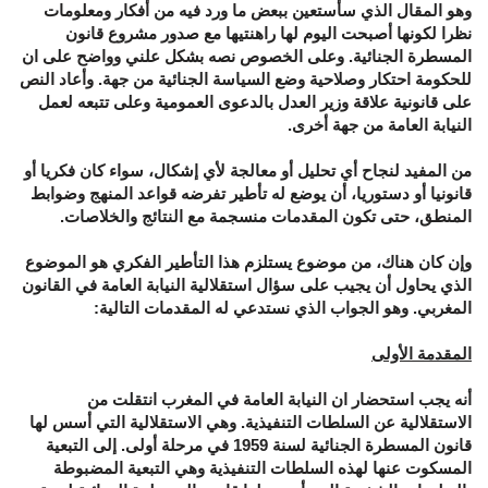
وهو المقال الذي سأستعين ببعض ما ورد فيه من أفكار ومعلومات
نظرا لكونها أصبحت اليوم لها راهنتيها مع صدور مشروع قانون
المسطرة الجنائية. وعلى الخصوص نصه بشكل علني وواضح على ان
للحكومة احتكار وصلاحية وضع السياسة الجنائية من جهة. وأعاد النص
على قانونية علاقة وزير العدل بالدعوى العمومية وعلى تتبعه لعمل
النيابة العامة من جهة أخرى.
من المفيد لنجاح أي تحليل أو معالجة لأي إشكال، سواء كان فكريا أو
قانونيا أو دستوريا، أن يوضع له تأطير تفرضه قواعد المنهج وضوابط
المنطق، حتى تكون المقدمات منسجمة مع النتائج والخلاصات.
وإن كان هناك، من موضوع يستلزم هذا التأطير الفكري هو الموضوع
الذي يحاول أن يجيب على سؤال استقلالية النيابة العامة في القانون
المغربي. وهو الجواب الذي نستدعي له المقدمات التالية:
المقدمة الأولى
أنه يجب استحضار ان النيابة العامة في المغرب انتقلت من
الاستقلالية عن السلطات التنفيذية. وهي الاستقلالية التي أسس لها
قانون المسطرة الجنائية لسنة 1959 في مرحلة أولى. إلى التبعية
المسكوت عنها لهذه السلطات التنفيذية وهي التبعية المضبوطة