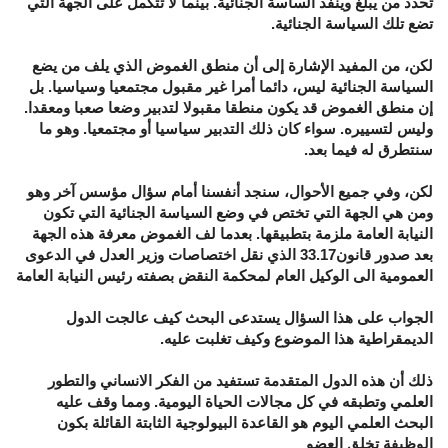
تحدد من يبلغ وينفذ الساسة الجنائية. بينما لا تتكمل على الجهة التي
تضع تلك السياسة الجنائية.
لكن، من المفيد الإشارة إلى أن منطق الغموض الذي يلف من يضع
السياسة الجنائية ليس، دائما أمرا غير مقبول مجتمعيا وسياسيا. بل
إن منطق الغموض قد يكون منطقا مقبولا لتدبير وضعا صعبا ومعقدا.
وليس لتسييره. سواء كان ذلك التدبير سياسيا أو مجتمعيا. وهو ما
سنتطرق له فيما بعد.
لكن، وفي جميع الأحوال، سنجد أنفسنا أمام سؤال مؤسس آخر وهو
ومن هي الجهة التي تختص في وضع السياسة الجنائية التي تكون
النيابة العامة ملزمة بتطبيقها. بعدما لف الغموض معرفة هذه الجهة
بعد صدور قانون33.17 الذي نقل اختصاصات وزير العدل في الدعوى
العمومية الى الوكيل العام لمحكمة النقض بصفته رئيس النيابة العامة
الجواب على هذا السؤال يستدعى البحث كيف عالجت الدول
الديمقراطية هذا الموضوع وكيف تغلبت عليه.
ذلك أن هذه الدول المتقدمة تستفيد من الفكر الانساني والتطور
العلمي وتطبقه في كل مجالات الحياة اليومية. ومما وقف عليه
البحث العلمي اليوم هو القاعدة البيولوجية الثابتة القائلة بكون
الوظيفة تخلق العضو