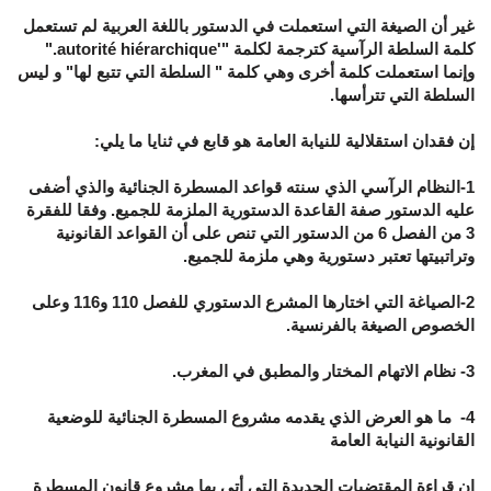
غير أن الصيغة التي استعملت في الدستور باللغة العربية لم تستعمل
كلمة السلطة الرآسية كترجمة لكلمة "'autorité hiérarchique."
وإنما استعملت كلمة أخرى وهي كلمة " السلطة التي تتبع لها" و ليس
السلطة التي تترأسها.
إن فقدان استقلالية للنيابة العامة هو قابع في ثنايا ما يلي:
1-النظام الرآسي الذي سنته قواعد المسطرة الجنائية والذي أضفى
عليه الدستور صفة القاعدة الدستورية الملزمة للجميع. وفقا للفقرة
3 من الفصل 6 من الدستور التي تنص على أن القواعد القانونية
وتراتبيتها تعتبر دستورية وهي ملزمة للجميع.
2-الصياغة التي اختارها المشرع الدستوري للفصل 110 و116 وعلى
الخصوص الصيغة بالفرنسية.
3- نظام الاتهام المختار والمطبق في المغرب.
4- ما هو العرض الذي يقدمه مشروع المسطرة الجنائية للوضعية
القانونية النيابة العامة
إن قراءة المقتضيات الجديدة التي أتى بها مشروع قانون المسطرة