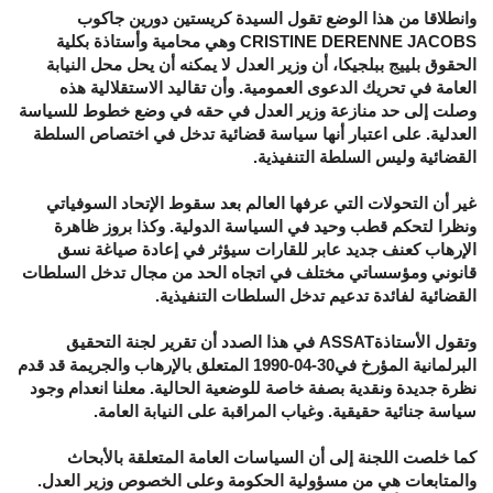
وانطلاقا من هذا الوضع تقول السيدة كريستين دورين جاكوب
CRISTINE DERENNE JACOBS وهي محامية وأستاذة بكلية
الحقوق بلييج ببلجيكا، أن وزير العدل لا يمكنه أن يحل محل النيابة
العامة في تحريك الدعوى العمومية. وأن تقاليد الاستقلالية هذه
وصلت إلى حد منازعة وزير العدل في حقه في وضع خطوط للسياسة
العدلية. على اعتبار أنها سياسة قضائية تدخل في اختصاص السلطة
القضائية وليس السلطة التنفيذية.
غير أن التحولات التي عرفها العالم بعد سقوط الإتحاد السوفياتي
ونظرا لتحكم قطب وحيد في السياسة الدولية. وكذا بروز ظاهرة
الإرهاب كعنف جديد عابر للقارات سيؤثر في إعادة صياغة نسق
قانوني ومؤسساتي مختلف في اتجاه الحد من مجال تدخل السلطات
القضائية لفائدة تدعيم تدخل السلطات التنفيذية.
وتقول الأستاذةASSAT في هذا الصدد أن تقرير لجنة التحقيق
البرلمانية المؤرخ في30-04-1990 المتعلق بالإرهاب والجريمة قد قدم
نظرة جديدة ونقدية بصفة خاصة للوضعية الحالية. معلنا انعدام وجود
سياسة جنائية حقيقية. وغياب المراقبة على النيابة العامة.
كما خلصت اللجنة إلى أن السياسات العامة المتعلقة بالأبحاث
والمتابعات هي من مسؤولية الحكومة وعلى الخصوص وزير العدل.