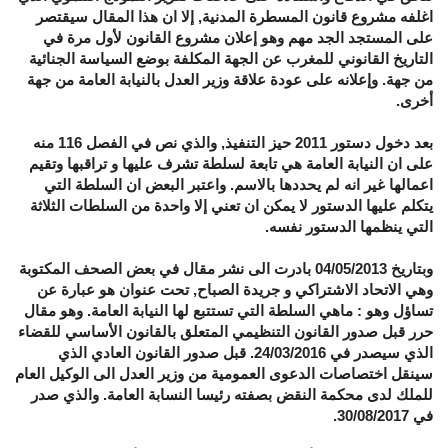
اغلفه مشروع قانون المسطرة المدنية, إلا ان هذا المقال سيقتصر
على المستجد الجد مهم وهو إعلان مشروع القانون لأول مرة في
التاريخ القانوني للمغرب عن الجهة المكلفة بوضع السياسة الجنائية
من جهة. وإعلانه على عودة علاقة وزير العدل بالنيابة العامة من جهة
أخرى.
بعد دخول دستور 2011 حيز التنفيذ, والذي نص في الفصل 116 منه
على ان النيابة العامة هي تابعة لسلطة تشرف عليها و تراقبها وتقيم
اعمالها غير انه لم يحددها بالاسم. واعتبر البعض ان السلطة التي
يتكلم عليها الدستور لا يمكن ان تعني إلا واحدة من السلطات الثلاثة
التي ينظمها الدستور نفسه.
وبتاريخ 04/05/2013 بادرت الى نشر مقال في بعض الصحف المكتوبة
وهي الاتحاد الاشتراكي و جريدة الصباح, تحت عنوان هو عبارة عن
تساؤل وهو : ماهي السلطة التي تستتبع لها النيابة العامة. وهو مقال
حرر قبل صدور القانون التنظيمي المتعلق بالقانون الأساسي للقضاء
الذي سيصدر في 24/03/2016. قبل صدور القانون العادي الذي
سينقل اختصاصات الدعوى العمومية من وزير العدل الى الوكيل العام
للملك لدى محكمة النقض بصفته رئيسا النسابة العامة. والذي صدر
في 30/08/2017.