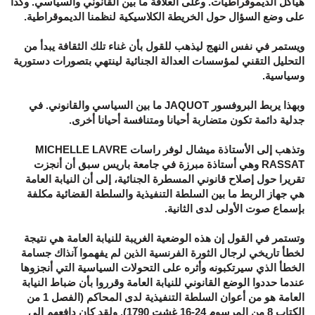
هياكل الديموقراطيات. وعلى العلاقة ما بين القانوني والسياسي. وكذا
على وضع السؤال حول الخريطة الكلاسيكية لنظمنا الديموقراطية.
ويستمر في نفس النهج ليذهب للقول بأن غناء تلك الثقافة يبدأ من
التحليل التقني لمؤسسات العدالة الجنائية لينتهي بتصورات دستورية
وسياسية.
وبهذا يربط البروفسور JAQUOT ما بين السياسي والقانوني. في
جدلية دائمة تكون متضاربة أحيانا ومتنافسة أحيانا أخرى.
وتذهب إلى الأستاذة ميشال لوفر راسات MICHELLE LAVRE
RASSAT وهي أستاذة مبرزة في جامعة باريس سبق أن أنجزت
تقريرا حول إصلاح قانوني المسطرة الجنائية، إلى أن النيابة العامة
هي جهاز الربط ما بين السلطة التنفيذية والسلطة القضائية مكلفة
بإسماع صوت الأولى لدى الثانية.
وتستمر في القول إن هذه الوضعية الغريبة للنيابة العامة هي نتيجة
لخطأ تاريخي لرجال الثورة الفرنسية الذين لم يفهموا آنذاك جسامة
الخطأ الذي سيرتكبونه وأثره على التحولات السياسية التي أنجزوها
عندما حددوا الوضع القانوني للنيابة العامة وقرروا بأن ضباط النيابة
العامة هو من أعوان السلطة التنفيذية لدى المحاكم (الفصل 1 من
الكتاب 8 من المرسوم 24-16 غشت 1790). ولقد كان دافعهم إلى