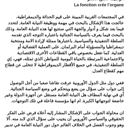
La fonction crée l’organe
في المجتمعات الغربية المبينة على قيم الحداثة والديمقراطية،
عالجت هذا الإشكال بالبحث في مهمة ووظيفة النيابة العامة, لتحدد
فيما بعد شكل و أدوار والجهة التي ستتبع لها هذه النيابة العامة. وذلك
بالبحث فيما يعرف بالسياسة الجنائية باعتباره التوجه الذي تقدمه
السلطة التنفيذية والسياسية, باعتبارها ممثلة لإرادة الامة ومنتخبة
ديمقراطيا والمسؤولة أمام البرلمان, على العملية القضائية أو
العدلية. كما تفعل بخصوص باقي القطاعات الأخرى الاقتصادية
والاجتماعية المرتبطة بالحياة اليومية للمواطن الذي تمثله، فهي، إي
السلطة التنفيذية، في جميع الأقطار الديموقراطية لا تتخلى عن قطاع
مهم كقطاع العدل.
ففي دول مثل الدول الأوروبية عرفت نقاشا صعبا من أجل الوصول
إلى جواب على سؤال من يضع ويتحكم في وضع السياسة الجنائية.
أي في نهاية المطاف هل النيابة العامة مستقل عن أجهزة الدولة وغير
خاضعة لتوجهاتها الكبرة. ام انها مؤسسة فاعلة في تلك التوجهات.
ان محاولة الجواب على الإشكال المشار إليه أعلاه فرض على الفكر
الحقوقي والسياسي الأوروبي أن يجيب على سؤال الذي لابد منه. ألا
وهو وجوب الفصل في الخلاف القائم حول دور النيابة العامة في تدبير