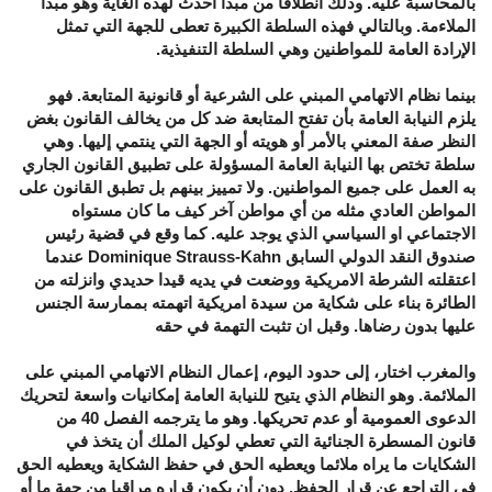
بالمحاسبة عليه. وذلك انطلاقا من مبدأ أحدث لهذه الغاية وهو مبدأ
الملاءمة. وبالتالي فهذه السلطة الكبيرة تعطى للجهة التي تمثل
الإرادة العامة للمواطنين وهي السلطة التنفيذية.
بينما نظام الاتهامي المبني على الشرعية أو قانونية المتابعة. فهو
يلزم النيابة العامة بأن تفتح المتابعة ضد كل من يخالف القانون بغض
النظر صفة المعني بالأمر أو هويته أو الجهة التي ينتمي إليها. وهي
سلطة تختص بها النيابة العامة المسؤولة على تطبيق القانون الجاري
به العمل على جميع المواطنين. ولا تمييز بينهم بل تطبق القانون على
المواطن العادي مثله من أي مواطن آخر كيف ما كان مستواه
الاجتماعي او السياسي الذي يوجد عليه. كما وقع في قضية رئيس
صندوق النقد الدولي السابق Dominique Strauss-Kahn عندما
اعتقلته الشرطة الامريكية ووضعت في يديه قيدا حديدي وانزلته من
الطائرة بناء على شكاية من سيدة امريكية اتهمته بممارسة الجنس
عليها بدون رضاها. وقبل ان تثبت التهمة في حقه
والمغرب اختار، إلى حدود اليوم، إعمال النظام الاتهامي المبني على
الملائمة. وهو النظام الذي يتيح للنيابة العامة إمكانيات واسعة لتحريك
الدعوى العمومية أو عدم تحريكها. وهو ما يترجمه الفصل 40 من
قانون المسطرة الجنائية التي تعطي لوكيل الملك أن يتخذ في
الشكايات ما يراه ملائما ويعطيه الحق في حفظ الشكاية ويعطيه الحق
في التراجع عن قرار الحفظ. دون أن يكون قراره مراقبا من جهة ما أو