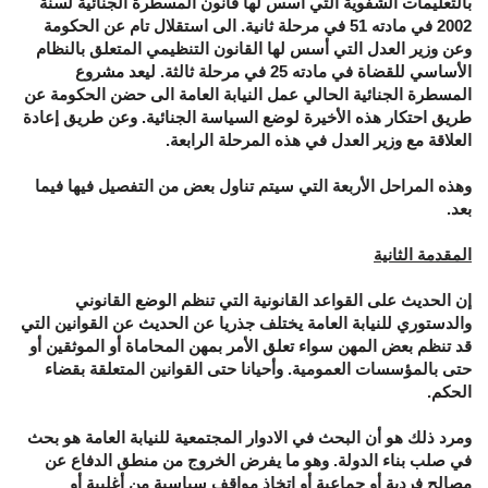
بالتعليمات الشفوية التي أسس لها قانون المسطرة الجنائية لسنة
2002 في مادته 51 في مرحلة ثانية. الى استقلال تام عن الحكومة
وعن وزير العدل التي أسس لها القانون التنظيمي المتعلق بالنظام
الأساسي للقضاة في مادته 25 في مرحلة ثالثة. ليعد مشروع
المسطرة الجنائية الحالي عمل النيابة العامة الى حضن الحكومة عن
طريق احتكار هذه الأخيرة لوضع السياسة الجنائية. وعن طريق إعادة
العلاقة مع وزير العدل في هذه المرحلة الرابعة.
وهذه المراحل الأربعة التي سيتم تناول بعض من التفصيل فيها فيما
بعد.
المقدمة الثانية
إن الحديث على القواعد القانونية التي تنظم الوضع القانوني
والدستوري للنيابة العامة يختلف جذريا عن الحديث عن القوانين التي
قد تنظم بعض المهن سواء تعلق الأمر بمهن المحاماة أو الموثقين أو
حتى بالمؤسسات العمومية. وأحيانا حتى القوانين المتعلقة بقضاء
الحكم.
ومرد ذلك هو أن البحث في الادوار المجتمعية للنيابة العامة هو بحث
في صلب بناء الدولة. وهو ما يفرض الخروج من منطق الدفاع عن
مصالح فردية أو جماعية أو اتخاذ مواقف سياسية من أغلبية أو