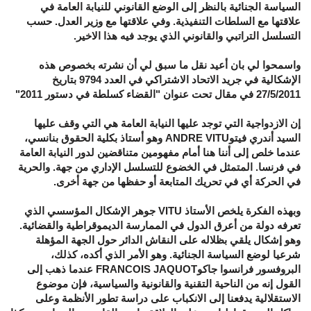
السياسة الجنائية بالنظر إلى الوضع القانوني للنيابة العامة في
علاقتها مع السلطات التنفيذية. وفي علاقتها مع وزير العدل. حسب
التسلسل التراتبي والقانوني الذي يوجد فيه هذا الاخير.
واسمحوا لي بان أعيد نقل ما سبق لي أن نشرته بخصوص هذه
الإشكالية في جريد الاتحاد الاشتراكي في العدد 9794 بتاريخ
27/5/2011 في مقال تحت عنوان "القضاء كسلطة في دستور 2011"
إن الازدواجية التي توجد عليها النيابة العامة هي التي وقف عليها
السيد أندري فيتوANDRE VITU وهو أستاذ بكلية الحقوق بنانسي،
عندما خلص إلى أننا هنا أمام مفهومين متناقضين لدور النيابة العامة
في فرنسا. المتمثل في الخضوع للتسلسل الإداري من جهة. والحرية
في الحركة أي في تحريك المتابعة أو حفظها من جهة أخرى.
وبهذه الفكرة يلخص الأستاذ VITU جوهر الإشكال المؤسسي الذي
تعرفه دولة من أعرق الدول في الممارسة الديموقراطية والقضائية.
وهو إشكال يلقي بظلاله على النقاش الدائر حول الجهة المؤهلة
شرعيا لوضع السياسة الجنائية. وهو الأمر الذي أكده، كذلك،
البروفسور فرانسوا جاكوFRANCOIS JAQUOT عندما ذهب إلى
القول إنه من الناحية التقنية والقانونية والسياسية، فإن موضوع
الاستقلالية يدفعنا إلى الانكباب على دراسة تطور الأنظمة وعلى