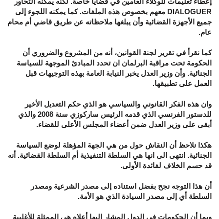
إعطاء تعليمات للوكلاء العامين في قضايا خاصة. لكنه يمكنه التحاور
DIALOGUER معهم بخصوص هذه الملفات. كما يمكنه اللجوء إلى
جميع الأجهزة القضائية وأن يبلغها ملاحظاته عن طريق قاضي أم محام
عام.
كما نقرأ في تقرير لجنة القوانين، أنه من المشروع والضروري أن
الحكومة تحت مراقبة البرلمان ان تحدد المبادئ الموجهة للسياسة
الجنائية. وأن وزير العدل يخبر النيابة العامة بهذه التوجيهات قبل
العمل على تطبيقها.
وان هذه الفكر القانوني والسياسي هو الذي حكم التعديل الأخير
للدستور الفرنسي الذي قدمه الرئيس ساركوزي سنة 2008 والذي
أبقى على وزير العدل ضمن أعضاء المجلس الأعلى للقضاء.
هكذا نلاحظ أن النقاش حول من هي الجهة المؤهلة لوضع السياسة
الجنائية. انتهى الى انها هي السلطة التنفيذية أم السلطة القضائية. أنه
قد حسم الخلاف لفائدة الأولى.
أن هذا التوجه نجح بفضل استناده إلى مصدر الشرعية ومصدر
السلطة أي إلى مصدر السيادة الذي هو الأمة.
وبما أن الحكومات في الدول المشار إليها أعلاه هي الممثلة للأغلبية