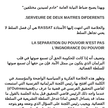
وبهذا يصبح ضباط النيابة العامة "خادم لسيدين مختلفين"
SERVEURE DE DEUX MAITRES DIFDERENTS.
والخلاصة التي انتهت إليها الأستاذة RASSAT هي أن فصل السلط لا
يعني تجاهل السلط
LA SEPARATION DU POUVOIR N'EST PAS
L'INGNORANCE DU POUVOIR
وتضيف أنه إذا كانت للحكومة الحق أن تسمع صوتها في قلب
البرلمان الذي يتكون من ممثل الأمة. فإن من حقها أن تسمع صوتها
للسلطة القضائية.
وتظهر هذه الخلاصة الفكرية و السياسية الواضحة والمؤسسة, في
الكلمة التي افتتح بها رئيس اللجنة البرلمانية الفرنسية التي استمعت
لقاضي التحقيق الفرنسي في قضية ما عرف ب(قضيةd’Outreau)
عندما واجه ذلك الرئيس قاضي التحقيق قبل بدابة الجلسة بالقول ما
معناه: قد يتساءل البعض لماذا تتدخل السلطة التشريعية في السلطة
القضائية. ويجيب رئيس اللجنة على السؤال الذي وضعه وهو يتوجه