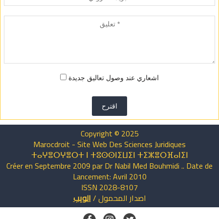
اشعاري عند وصول تعاليق جديدة
اقترح
Copyright © 2025
Marocdroit - Site Web Des Sciences Juridiques
ⵜⴰⵖⴻⵔⵖⴻⵔⵜ ⵏ ⵜⵓⵙⵙⵏⵉⵡⵉⵏ ⵜⵉⵣⴻⵔⴼⴰⵏⵉⵏ
Créer en Septembre 2009 par Dr Nabil Med Bouhmidi .. Date de
Lancement: Avril 2010
ISSN 2028-8107
اصدار
المحمول
/
الويب