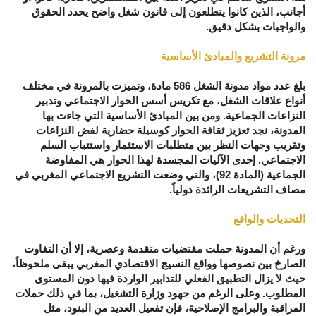
أجانب، الذين كانوا يتطلعون إلى قانون شغل واضح يحدد الحقوق
والواجبات بشكل دقيق.
مرونة التشريع والمبادئ الأساسية
بلغ عدد مواد مدونة الشغل 586 مادة، وتميزت بالمرونة في مختلف
أنواع علاقات الشغل، مع تكريس أسس الحوار الاجتماعي وتدبير
النزاعات الجماعية. ومن بين المبادئ الأساسية التي جاءت بها
المدونة، نجد تعزيز ثقافة الحوار كوسيلة حضارية لفض النزاعات
وتقريب وجهات النظر بين متطلبات الاستثمار واستتباب السلم
الاجتماعي. إحدى الآليات المجسدة لهذا الحوار هي المفاوضة
الجماعية (المادة 92)، والتي وضعت التشريع الاجتماعي المغربي في
مصاف التشريعات الرائدة دولياً.
التحديات والواقع
ورغم أن المدونة حملت مقتضيات متقدمة وعصرية، إلا أن التفاوت
الصارخ بين نصوصها وواقع النسيج الاقتصادي المغربي يبقى ملحوظاً،
حيث لا يزال التطبيق الفعلي للتدابير الواردة فيها دون المستوى
المطلوب. وعلى الرغم من جهود وزارة التشغيل، بما في ذلك حملات
المراقبة والبرامج الإصلاحية، فإن تفعيل العديد من البنود، مثل