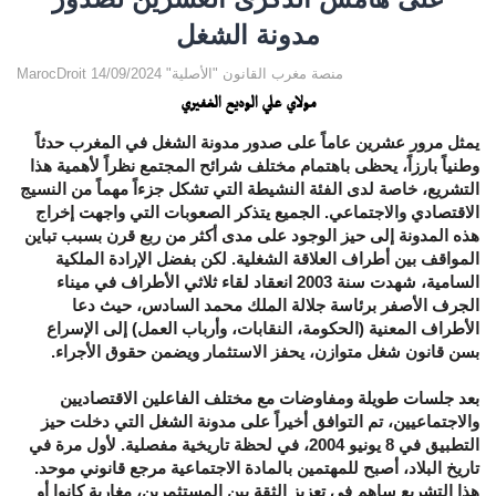
مدونة الشغل
MarocDroit منصة مغرب القانون "الأصلية" 14/09/2024
مولاي علي الوديع الغفيري
يمثل مرور عشرين عاماً على صدور مدونة الشغل في المغرب حدثاً
وطنياً بارزاً، يحظى باهتمام مختلف شرائح المجتمع نظراً لأهمية هذا
التشريع، خاصة لدى الفئة النشيطة التي تشكل جزءاً مهماً من النسيج
الاقتصادي والاجتماعي. الجميع يتذكر الصعوبات التي واجهت إخراج
هذه المدونة إلى حيز الوجود على مدى أكثر من ربع قرن بسبب تباين
المواقف بين أطراف العلاقة الشغلية. لكن بفضل الإرادة الملكية
السامية، شهدت سنة 2003 انعقاد لقاء ثلاثي الأطراف في ميناء
الجرف الأصفر برئاسة جلالة الملك محمد السادس، حيث دعا
الأطراف المعنية (الحكومة، النقابات، وأرباب العمل) إلى الإسراع
بسن قانون شغل متوازن، يحفز الاستثمار ويضمن حقوق الأجراء.
بعد جلسات طويلة ومفاوضات مع مختلف الفاعلين الاقتصاديين
والاجتماعيين، تم التوافق أخيراً على مدونة الشغل التي دخلت حيز
التطبيق في 8 يونيو 2004، في لحظة تاريخية مفصلية. لأول مرة في
تاريخ البلاد، أصبح للمهتمين بالمادة الاجتماعية مرجع قانوني موحد.
هذا التشريع ساهم في تعزيز الثقة بين المستثمرين، مغاربة كانوا أو