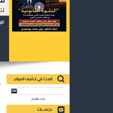
الو
بحث متقدم