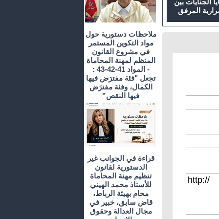
 الجنايات بين
رارية المرفق
ملاحظات دستورية حول
مواد التكوين المستمر
في مشروع القانون
المنظم لمهنة المحاماة
- المواد 41-42-43 :
تجعل "فئة مفترَض فيها
الكمال، وفئة مفترَض
فيها النقص”
قراءة في الجوانب غير
الدستورية لقانون
تنظيم مهنة المحاماة
للأستاذ محمد الهيني
محام بهيئة الرباط،
قاض سابق، خبير في
مجال العدالة وحقوق