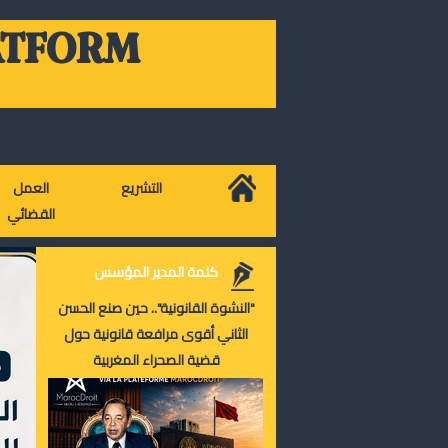
ATFORM
التشريع
العمل
القضائي
كلمة المدير المؤسس
"النشوة القانونية".. حين صنع الحسن
الثاني أقوى مرافعة قانونية حول
قضية الصحراء المغربية