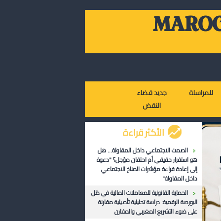
MAROC
للمراسلة
جديد قضاء
النقض
الأكثر قراءة
الصمت الاجتماعي داخل المقاولة... هل
هو استقرار حقيقي أم احتقان مؤجل؟ "دعوة
إلى إعادة قراءة مؤشرات المناخ الاجتماعي
داخل المقاولة"
الحماية القانونية للمعاملات المالية في ظل
البورصة الرقمية: دراسة تحليلية تأصيلية مقارنة
على ضوء التشريع المغربي والمقارن