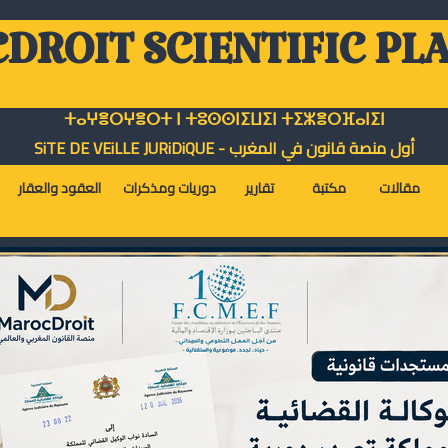
DROIT SCIENTIFIC PL
ⵜⴰⵖⴻⵔⵖⴻⵔⵜ ⵏ ⵜⵓⵙⵙⵏⵉⵡⵉⵏ ⵜⵉⵣⴻⵔⴼⴰⵏⵉⵏ
أول منصة قانون في المغرب - SiTE DE VEiLLE JURiDiQUE
مقالات
مكتبة
تقارير
دوريات ومذكرات
العقود والعقار