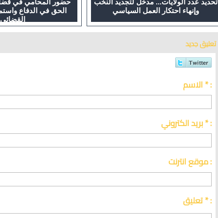
تحديد عدد الولايات... مدخل لتجديد النخب
حضور المحامي في قضايا
وإنهاء احتكار العمل السياسي
الحق في الدفاع واستم
القضائي
تعليق جديد
الاسم * :
بريد الكتروني * :
موقع انترنت :
تعليق * :