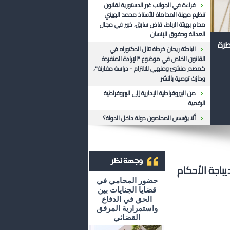
قراءة في الجوانب غير الدستورية لقانون
تنظيم مهنة المحاماة للأستاذ محمد الهيني
محام بهيئة الرباط، قاض سابق، خبير في مجال
العدالة وحقوق الإنسان
طرة
الباحثة ريحان خرطة تنال الدكتوراه في
القانون الخاص في موضوع "الإرادة المنفردة
كمصدر منشئ ومنهي للالتزام - دراسة مقارنة"،
وحازت توصية بالنشر
من البيروقراطية الإدارية إلى البيروقراطية
الرقمية
ألا يؤسس المحامون دولة داخل الدولة؟
باجة الأحكام
أرشيف وجهة نظر
حضور المحامي في
قضايا الجنايات بين
الحق في الدفاع
واستمرارية المرفق
القضائي