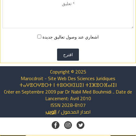
اشعاري عند وصول تعاليق جديدة
اقترح
Copyright © 2025
Marocdroit - Site Web Des Sciences Juridiques
ⵜⴰⵖⴻⵔⵖⴻⵔⵜ ⵏ ⵜⵓⵙⵙⵏⵉⵡⵉⵏ ⵜⵉⵣⴻⵔⴼⴰⵏⵉⵏ
Créer en Septembre 2009 par Dr Nabil Med Bouhmidi .. Date de
Lancement: Avril 2010
ISSN 2028-8107
اصدار
المحمول
/
الويب