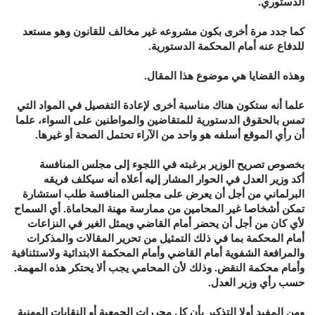
الدستوري.
كما جدد مرة أخرى بكون مشروعه غير مخالف للقانون وهو مستعد
للدفاع عنه أمام المحكمة الدستورية.
وهذه القضايا هي موضوع هذا المقال.
علما أنه ستكون هناك مناسبة أخرى لإعادة التفصيل في المواد التي
تمس بالحقوق الدستورية للمتقاضين والمواطنين على السواء، علما
أن رأي الموقع أسلفه هو واحد من الآراء تحتمل الصحة أو غيرها.
بخصوص تصريح الوزير برغبته في اللجوء إلى مجلس المنافسة
أكد وزير العدل في الحوار المشار إليه أعلاه أنه سيكلف فريقه
البرلماني من أجل أن يعرض على مجلس المنافسة طلب استشارة
تمكن أشخاصا غير المحامين من ممارسة مهنة المحاماة. أي السماح
لأي كان من أجل أن يحضر أمام القاضي ويمثل الغير في النزاعات
أمام المحكمة بما في ذلك التمثيل من تحرير المقالات والمذكرات
والمرافعة الشفوية أمام القاضي وأمام المحكمة الابتدائية ولاستئنافية
وأمام محكمة النقض. وذلك لأن المحامي يجب ألا يحتكر هذه المهمة.
حسب رأي وزير العدل.
ومن المفيد أولا التذكير بأن كل محررات الجمعية أو النقابات المهنية