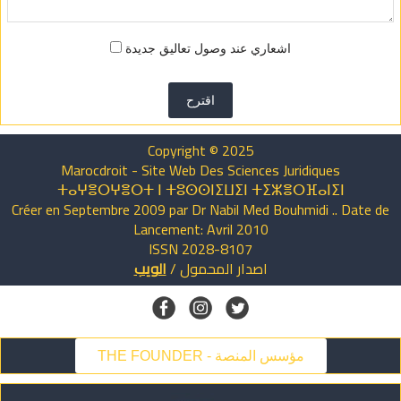
اشعاري عند وصول تعاليق جديدة
اقترح
Copyright © 2025
Marocdroit - Site Web Des Sciences Juridiques
ⵜⴰⵖⴻⵔⵖⴻⵔⵜ ⵏ ⵜⵓⵙⵙⵏⵉⵡⵉⵏ ⵜⵉⵣⴻⵔⴼⴰⵏⵉⵏ
Créer en Septembre 2009 par Dr Nabil Med Bouhmidi .. Date de
Lancement: Avril 2010
ISSN 2028-8107
اصدار
المحمول
/
الويب
THE FOUNDER - مؤسس المنصة