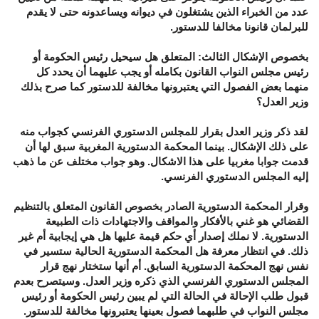
عدد من الخبراء الذين يشتغلون في ديوانه ويساعدونه حتى لا يقدم
للبرلمان قانونا مخالفا للدستور.
بخصوص الإشكال الثالث: المتعلق هل سيحيل رئيس الحكومة أو
رئيس مجلس النواب القانون بكامله أو يجب عليهما أن يحدد كل
منهما بعض الفصول التي يعتبرونها مخالفة للدستور كما صرح بذلك
وزير العدل؟
لقد ذكر وزير العدل بقرار للمجلس الدستوري الفرنسي كجواب منه
على ذلك الإشكال. بينما المحكمة الدستورية المغربية سبق لها أن
قدمت جوابا مغربيا على هذا الاشكال. وهو جواب مختلف عن ما ذهب
إليه المجلس الدستوري الفرنسي.
وقرار المحكمة الدستورية الصادر بخصوص القانون المتعلق بالتنظيم
القضائي هو غني بالأفكار والمواقف والاجتهادات ذات الطبيعة
الدستورية. لا نملك إصدار أي حكم قيمة عليها هل هي إيجابية أم غير
ذلك. في انتظار معرفة هل المحكمة الدستورية الحالية ستسير في
نفس نهج المحكمة الدستورية السابق. أم أنها ستختار نهج قرار
المجلس الدستوري الفرنسي الذي ذكره وزير العدل. وسيتصرح بعدم
قبول طلب الإحالة في الحالة التي لم يبين رئيس الحكومة أو رئيس
مجلس النواب في طلبهما فصول بعينها يعتبرونها مخالفة للدستور.