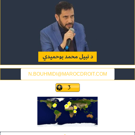
N.BOUHMIDI@MAROCDROIT.COM