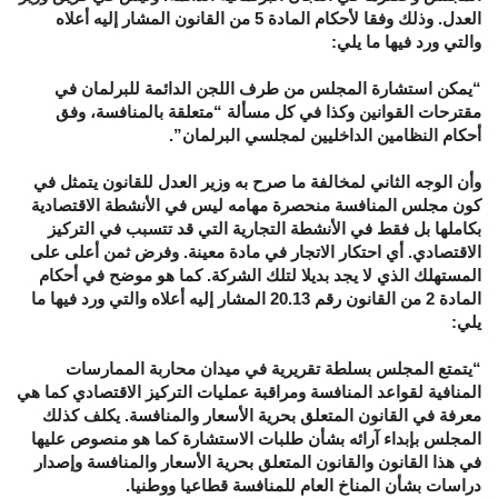
العدل. وذلك وفقا لأحكام المادة 5 من القانون المشار إليه أعلاه
والتي ورد فيها ما يلي:
“يمكن استشارة المجلس من طرف اللجن الدائمة للبرلمان في
مقترحات القوانين وكذا في كل مسألة “متعلقة بالمنافسة، وفق
أحكام النظامين الداخليين لمجلسي البرلمان”.
وأن الوجه الثاني لمخالفة ما صرح به وزير العدل للقانون يتمثل في
كون مجلس المنافسة منحصرة مهامه ليس في الأنشطة الاقتصادية
بكاملها بل فقط في الأنشطة التجارية التي قد تتسبب في التركيز
الاقتصادي. أي احتكار الاتجار في مادة معينة. وفرض ثمن أعلى على
المستهلك الذي لا يجد بديلا لتلك الشركة. كما هو موضح في أحكام
المادة 2 من القانون رقم 20.13 المشار إليه أعلاه والتي ورد فيها ما
يلي:
“يتمتع المجلس بسلطة تقريرية في ميدان محاربة الممارسات
المنافية لقواعد المنافسة ومراقبة عمليات التركيز الاقتصادي كما هي
معرفة في القانون المتعلق بحرية الأسعار والمنافسة. يكلف كذلك
المجلس بإبداء آرائه بشأن طلبات الاستشارة كما هو منصوص عليها
في هذا القانون والقانون المتعلق بحرية الأسعار والمنافسة وإصدار
دراسات بشأن المناخ العام للمنافسة قطاعيا ووطنيا.