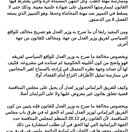
وممارسة مهنة الطب. وكل المهن المسماة حرة والتي يشترط فيها
القانون لممارستها الحصول على شهادة علمية معينة. وذلك حتى لا
يسقط في التمييز ضد مهنة المحاماة وحدها. وهو التمييز الذي يمنعه
الفصل 6 من الدستور.
ومن المفيد رابعا أن ما صرح به وزير العدل هو تصريح مخالف للواقع
السياسي لفريق وزير العدل من جهة. ومخالف للقانون من جهة
أخرى.
وبخصوص مخالفة ما صرح به وزير العدل للواقع السياسي لفريقه
فهو واضح من كون أغلبيته الحكومية لم تسانده في مشروعه. فكيف
لها أن تساند وجهة نظره المتمثل في إرادته بالسماح لغير المحامين
في ممارسة تمثيل الأطراف النزاع أمام القضاء. أولا.
وكيف للفريق البرلماني لوزير لعدل أن يحيل على مجلس المنافسة
قضية تتعلق بقانون غير معروض عليها ولا على البرلمان أصلا.
وبخصوص مخالفة ما صرح به وزير العدل للقانون فإنه يتبين من كون
الفريق البرلماني لوزير العدل ليس له الحق له في طرق باب مجلس
المنافسة. لأن القانون رقم 20.13 المنظم لمجلس المنافسة حدد
الجهة البرلمانية التي لها الحق في أن تطلب استشارة من ذلك
المجلس وحصرها في اللجان البرلمانية الدائمة. وليس في فريق وزير