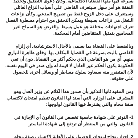
بسرعة فيها منها القضايا الاجتماعية. وكأن دعوى التطليق وتحديد
النفقة هو أمر سهل سيتعرف القاضي على أسباب النزاع العائلي
وسيتعرف على دخل الزوج فقط من تصريح المدعي. وكأن نزاعات
الشغل هي نزاعات بسيطة ويمكن التحقق من احترام مسطرة الفصل
تعرف اجتهادات مختلفة هو عمل بسيط. والغرض هو السماح لغير
المحامين بتمثيل المتقاضين أمام المحكمة.
وبالضغط على القضاة بما يسمى بالآجال الاسترشادية. أي إلزام
القاضي بالبت بسرعة في القضايا المكلف بها. وخلق ظاهرة التباري
بينهم. أي من هو القاضي الذي يحكم أكثر من القضايا. دون أن تعي
الحكومة بكون الحكم غير العادل لا قيمة له وإن صدر في اليوم نفسه.
لأن المتضرر منه سيعاود سلوك مساطر أو وسائل أخرى للحصول
على حقوقه.
ومن المفيد ثانيا التذكير بأن صدور هذا الكلام عن وزير العدل وهو
المشرف على الوزارة التي أسند لها القانون تنظيم امتحان لاكتساب
صفة محام والتي يشترط فيها القانون لولوجها:
1- التوفر على شهادة جامعية تخصص في القانون أي الإجازة في
القانون. والتي من المنتظر أن ترتفع إلى شهادة الماستر.
2- اجتاز بنجاح امتحان للحصول على الأهلية لاكتساب صفة محام.