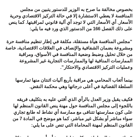
بخصوص مخالفة ما صرح به الوزير للدستور يتبين من مجلس
المنافسة لا يعطي الاستشارة إلا في حالة التركيز الاقتصادي وحرية
الأسعار. أي الأسعار التي لا توجد أي آلية قانوني لمراقبتها. كما ينص
على ذلك الفصل 166 من الدستور الذي ورد فيه ما يلي:
“مجلس المنافسة هيأة مستقلة، مكلفة في إطار تنظيم منافسة حرة
ومشروعة بضمان الشفافية والإنصاف في العلاقات الاقتصادية، خاصة
من خلال تحليل وضبط وضعية المنافسة في الأسواق، ومراقبة
الممارسات المنافية لها والممارسات التجارية غير المشروعة
وعمليات التركيز الاقتصادي والاحتكار”.
بينما أتعاب المحامي هي مراقبة بأربع آليات اثنتان منها تمارسها
السلطة القضائية في أعلى درجاتها وهي محكمة النقض.
فكيف يقبل وزير العدل بالرأي الذي أفتي عليه به بتكليف فريقه
باللجوء إلى مجلس المنافسة حول مهنة ينص القانون المنظم لها
على كون ممارستها تتنافى مع ممارسة أي نشاط له طابع تجاري
سواء مباشر أو بشكل غير مباشر، كما هو موضح في المادة 7 من
القانون المنظم لمهنة المحاماة التي تنص على ما يلي: