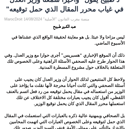
في غياب محرر المقال الذي حمل توقيعه"
MarocDroit منصة مغرب القانون "الأصلية" 14/08/2024
عبد الكبير طبيح
ليس مزاحا ولا عبثا. بل هو معاينة لحقيقة الواقع الذي عشناها في
الأسبوع الماضي.
ذلك أن الموقع الإخباري “هسبريس” أجرى حوارا مع وزير العدل. وفي
هذا الحوار طرح عليه الصحفي الأسئلة الراهنية وعلى الخصوص تلك
المتعلقة بالخلاف حول مشروع المسطرة المدنية.
ولاحظ كل المتتبعين لذلك الحوار أن وزير العدل كان يجيب على
أسئلة الصحفي والتي كانت أحيانا محرجة لأنها نقلت ما يؤاخذ على
الوزير من استعماله في مقال يحمل توقيعه من رد فعل اتسم بالعنف
اللفظي، أقول كان يجيب بعبارات مختلفة كل الاختلاف عن تلك
استعملها محرر المقال الذي كان يحمل توقيع الوزير.
بل الصحافي وبمهنية عالية ذكره بالعبارات التي استعملت في المقال
الذي حمل لتوقيعه وعلى الخصوص العبارات التي اتهمت المحامين
بالابتزاز والتأثير على ممثلي الأمة. فنفى السيد الوزير صدور تلك