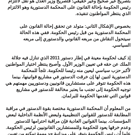
بتصريح غير صحيح وغير حقيقي؛ فتصريح وزير العدل هو نقل لالتزام
رئيس الحكومة بإحالة القانون على المحكمة الدستورية وهو الالتزام
الذي ينتظر المواطنون تنفيذه.
بخصوص الإشكال الثاني: متولد عن تحقق إحالة القانون على
المحكمة الدستورية من قبل رئيس الحكومة. ففي هذه الحالة
سيتحول النقاش من مربعه القانوني والدستوري إلى مربعه
السياسي.
إذ كيف لحكومة معينة في إطار دستور 2011 الذي تنازل فيه جلالة
الملك عن حقه في تعيين الوزير الأول. وأصبح ينتظر اختيار المواطنين
لأكبر حزب سياسي ليعين منه رئيسا للحكومة. تلجأ للمحكمة
الدستورية لتبين لها إن خرقت الدستور في مشاريع قوانينها، بينما
هذه الحكومة تتوفر على مستشارين قانونيين ودستوريين مهمتهم هي
توجيه الحكومة إلى تجنب ما يعتبر مخالفة للدستور في مشاريع
قوانين التي تقدمها الحكومة للبرلمان.
من المعلوم أن المحكمة الدستورية مختصة بقوة الدستور في مراقبة
المطابقة للدستور للقوانين التنظيمية ولبعض الأنظمة الداخلية لبعض
المؤسسات. بينما القوانين العادية فإن مراقبة احترامها للدستور
وعدم خرقها يعود للحكومة وللمستشارين القانونيين لرئيس الحكومة.
علما أن رئيس الحكومة يتوفر على ميزانية جد مهمة تمكنه من تعيين