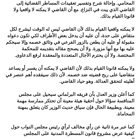
المحامي. وإحالة شرح وتفسير تعقيدات المساطر القضائية إلى
القاضي الذي يبت في النزاع. مع أن القاضي لا يمكنه لا واقعيا ولا
قانونا القيام بذلك.
لا يمكنه واقعيا القيام بذلك لأن القاضي ليس له الوقت ليشرح لكل
متقاض على حدة، أن عليه أن يدخل بعض الأطراف لكي تكون دعواه
مقبولة أو عليه أن يطعن بالزور الفرعي في وثائق خصمه وإلا سيحكم
عليه بها مع أنها مزورة. ولا أن يصحح مقاله بتقديمه للمحكمة
المختصة. ولا أن يحترم الآجال المتعددة والمعقدة لرفع الدعاوى.
ولا يمكنه قانونا القيام بذلك لأن القاضي لا يمكنه أن يفسر أو يساعد
متقاضيا على ربح قضيته ضد خصمه. لأن ذلك سيفقده أهم عنصر في
أهليته لتحقق العدالة. وهو حياد القاضي.
كما أعلن وزير العدل بأن فريقه البرلماني سيحيل على مجلس
المنافسة سؤالا حول أحقية هيئة معينة أن تحتكر ممارسة مهمة
معينة. وبطبيعة الحال فإن سياق حديث الوزير كان يتعلق بمهنة
المحاماة.
كما عبر مرة ثانية عن رأي مخالف لرأي رئيس مجلس النواب حول
كيفية عرض مشروع قانون المسطرة المدنية على المجلس