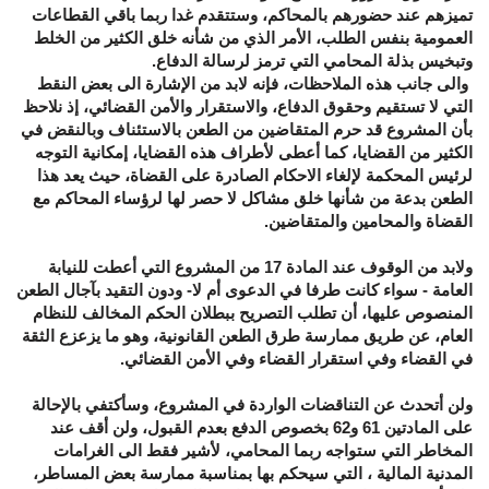
تميزهم عند حضورهم بالمحاكم، وستتقدم غدا ربما باقي القطاعات
العمومية بنفس الطلب، الأمر الذي من شأنه خلق الكثير من الخلط
وتبخيس بذلة المحامي التي ترمز لرسالة الدفاع.
والى جانب هذه الملاحظات، فإنه لابد من الإشارة الى بعض النقط
التي لا تستقيم وحقوق الدفاع، والاستقرار والأمن القضائي، إذ نلاحظ
بأن المشروع قد حرم المتقاضين من الطعن بالاستئناف وبالنقض في
الكثير من القضايا، كما أعطى لأطراف هذه القضايا، إمكانية التوجه
لرئيس المحكمة لإلغاء الاحكام الصادرة على القضاة، حيث يعد هذا
الطعن بدعة من شأنها خلق مشاكل لا حصر لها لرؤساء المحاكم مع
القضاة والمحامين والمتقاضين.
ولابد من الوقوف عند المادة 17 من المشروع التي أعطت للنيابة
العامة - سواء كانت طرفا في الدعوى أم لا- ودون التقيد بآجال الطعن
المنصوص عليها، أن تطلب التصريح ببطلان الحكم المخالف للنظام
العام، عن طريق ممارسة طرق الطعن القانونية، وهو ما يزعزع الثقة
في القضاء وفي استقرار القضاء وفي الأمن القضائي.
ولن أتحدث عن التناقضات الواردة في المشروع، وسأكتفي بالإحالة
على المادتين 61 و62 بخصوص الدفع بعدم القبول، ولن أقف عند
المخاطر التي ستواجه ربما المحامي، لأشير فقط الى الغرامات
المدنية المالية ، التي سيحكم بها بمناسبة ممارسة بعض المساطر،