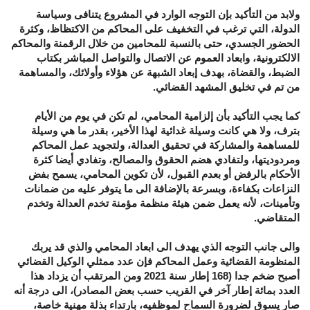
ولابد من التأكيد بإن التوجه الوارد في المشروع يتنافى وسياسة
الدولة، التي ترغب في التخفيف على المحاكم من الاكتظاظ، وكثرة
الحضور الجسدي، حتى بالنسبة للمحامين من خلال الرقمنة والمحاكم
الالكترونية، وابعاد العموم عن الاتصال والتواصل المباشر بكتاب
الضبط، والقضاة، بهدف إبعاد الشبهة عن هؤلاء وأولائك، والمساهمة
من تم في تخليق المشهد القضائي.
كما يجب التأكيد بأن إلزامية المحامي، لم تكن في يوم من الأيام
بترف، ولا هي كانت وسيلة غدائية لهذا الأخير، بقدر ما هي وسيلة
للمساهمة والمشاركة في تحقيق العدالة، ولتجويد عمل المحاكم
ومردوديتها، ولتفادي هضم الحقوق والمصالح، وتفادي أيضا كثرة
الأحكام بالرفض أو بعدم القبول، لأن تكوين المحامي، يسمح بفض
النزاعات بكفاءة، وبسرعة بالإضافة الى ما يتوفر عليه من ضمانات
وتأمينات، لأنه يعمل ضمن هيئة منظمة مؤمنة تخدم العدالة وتخدم
المتقاضي.
والى جانب التوجه الذي يهدف الى ابعاد المحامي والذي قد يربك
المنظومة القضائية وعمل المحاكم فإن عدد ممثلي الوكيل القضائي
أصبح ضخم جدا (168 إطار سنة 2021 ومن المرتقب أن يزداد هذا
العدد بمائة إطار آخر في القريب حسب بعض المصادر)، الى درجة أنه
صار يسوق لضرورة السماح لموظفيه، بارتداء بذلة مهنية خاصة،