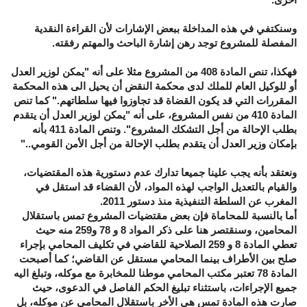
وسنكتفي في هذه المداخلة ببعض الإشارات لأن القراءة النقدية
المفصلة للمشروع توجد رهن إشارة الباحث والمهتم رفقته.
فهكذا، تنص المادة 408 من المشروع مثلا على أنه "يمكن لوزير العدل
أو للوكيل العام للملك لدى محكمة النقض أن يحيل الى هذه المحكمة
المقررات التي قد يكون القضاة قد تجاوزوا فيها سلطاتهم." كما تنص
المادة 410 من نفس المشروع، على أنه "يمكن لوزير العدل أن يتقدم
بطلب الإحالة من أجل التشكك المشروع". وتنص المادة 411 بأنه
بإمكان وزير العدل أن يتقدم بطلب الإحالة من أجل الأمن القومي.."
ونعتقد بأنه يجب علينا جميعا تدارك عدم دستورية هذه المقتضيات،
والقيام بالتعديل الواجب لهذه المواد، لأن القضاء قد استقل في
المغرب عن السلطة التنفيذية منذ دستور 2011.
أما بالنسبة للمحاماة فإن بعض مقتضيات المشروع تمس باستقلال
المحامين، وسنقتصر هنا على ذكر المواد 8 و 78 و259 منه حيث
تعطي المادة 8 و 259 الصلاحية للقاضي في تكليف المحامي بإجراء
صلح بين الأطراف بينما المحامي مستقل عن القاضي؛ كما أصبحت
المادة 78 تعتبر مكتب المحامي موطنا للمخابرة مع موكله، وتبلغ اليه
جميع الإجراءات، باستثناء تبليغ الحكم الفاصل في الدعوى، حيث
صارت هذه المادة تمس هي الأخر باستقلال المحامي عن موكله، بل