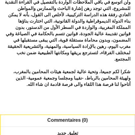
ولن أتوسع في باقي الملاحظات الواردة بالتفصيل في القراءة النقدية
للمشروع، التي توجد رهن إشارة الباحث والممارس والمواطن
العادي رفقة هذه الدراسة التركيبية، لأخلص الى القول، بأنه لا يمكن
بناء الدولة الديموقراطية والدولة القانونية، التي اختارت بناؤها
المملكة المغربية، والواردة في السطر الأول من الدستور، بدون
قوانين تقديمة عالية الجودة، قوانين تتسم بالحكامة في الصياغة وفي
المضمون، وبدون محاماة مستقلة قوية، التي يبقى مستقبلها في
مغرب اليوم، رهين بالإرادة السياسية، والمهنية، والتشريعية الحقيقة
لمختلف الفرقاء، لتسترجع بريقها ومكانتها الطبيعية ضمن نخب
المجتمع.
شكرا لكم جميعا، وتحية عالية لجمعية هيئات المحامين بالمغرب،
ولهيئة المحامين بالرباط، -نقيبا ومجلسا وجمعية عمومية- الذين
أتاحوا لنا فرصة هذا اللقاء والى فرصة قادمة ان شاء الله.
Commentaires (0)
تعليق جديد