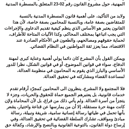
المهنية، حول مشروع القانون رقم 02-23 المتعلق بالمسطرة المدنية
ولابد من التأكيد، على أهمية قانون المسطرة المدنية بالنسبة
للمتقاضين بصفة عامة، وبالنسبة للمحامين بصفة خاصة، لأن هذا
القانون يعتبر هو الأساس الذي ينظم كيفية تقديم الدعاوى والإجراءات
التي يجب اتباعها بمختلف المحاكم، وكذا الآليات المتاحة للأطراف،
لحماية حقوقهم ومصالحهم، والطعون في الأحكام الصادرة عند
الاقتضاء، مما يعزز ثقة المواطنين في النظام القضائي.
ويمكن القول بأن المشرع كان دائما يولي أهمية وعناية كبرى لمهنة
الدفاع، سواء في قوانين الموضوع، أو في قوانين الشكل، نظرا للدور
الأساسي والبارز الذي يقوم به المحامون في منظومة العدالة،
لمساعدة القضاء ومشاركته في تحقيق العدالة.
فلا المجتمع ولا المشرع، ينظرون الى المحامين كمجرّد أرقام تقدم
خدمات قانونية، بل يعتبرهم الجميع حماة للحقوق والحريات، وجزء لا
يتجزأ من أسرة العدالة. ولم يأتي ذلك من فراغ، بل لأن المحاماة ولإن
كانت مهنة حرة مستقلة، إلا أن من يمارسها عن قناعة واختيار، يشعر
بأنها تحمل في طياتها رسالة إنسانية سامية، شريفة ونبيلة، رسالة
مبادئ ومواقف، تشارك السلطة القضائية في تحقيق العدالة، وفي
إرساخ دولة القانون، بالتوعية القانونية وبالنصح والإرشاد، وكفالة حق