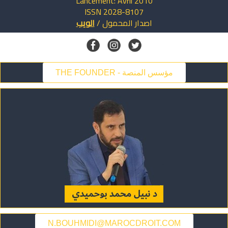
Lancement: Avril 2010
ISSN 2028-8107
اصدار
المحمول
/
الويب
THE FOUNDER - مؤسس المنصة
N.BOUHMIDI@MAROCDROIT.COM