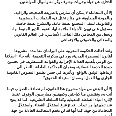
الدفاع، عن حياة وحريات وشرف وكرامة وأموال المواطنين.
إلا أن المحاماة لا يمكن أن تمارس بالطريقة الصحيحة والراقية،
وبالجودة المطلوبة، في مناخ تختل فيه الضمانات الدستورية
والقانونية، ليبقى المجتمع بصفة عامة، والمشرع بصفة خاصة،
مسؤول على تهيئ الأجواء الملائمة لها، لتقوم بالدور المنوط بها،
وتجعل من المحامي ذلك الفاعل الأساسي، في العالم القانوني
والقضائي والحقوقي والاجتماعي.
ولقد أحالت الحكومة المغربية على البرلمان منذ مدة، مشروعا
لقانون المسطرة المدنية، ورد في مذكرته التقديمة، بأنه جاء "انطلاقا
من الوعي بأهمية العدالة الإجرائية والقواعد المسطرية، في تحسين
جودة الخدمة القضائية، وضمان المحاكمة العادلة، بالنظر الى
ارتباطها الوثيق بالواقع، وتأثيرها في حسن تطبيق النصوص القانونية
الجاري بها العمل، وضمان استيفاء الحقوق".
إلا أن البعض من مواد مشروع هذا القانون، لم تصادف الصواب فيما
أتت به، وتقتضي منا كباحثين وكمهنيين ممارسين، الوقوف عندها
لإثارة انتباه السلطة التنفيذية وكذا السلطة التشريعية، لما قد ينتج
عند تطبيقها من تبعات، قد تزعزع استقلال القضاء، واستقلال
المحاماة من جهة، كما أنها قد لن تخدم المحاكمة العادلة من جهة
أخرى.