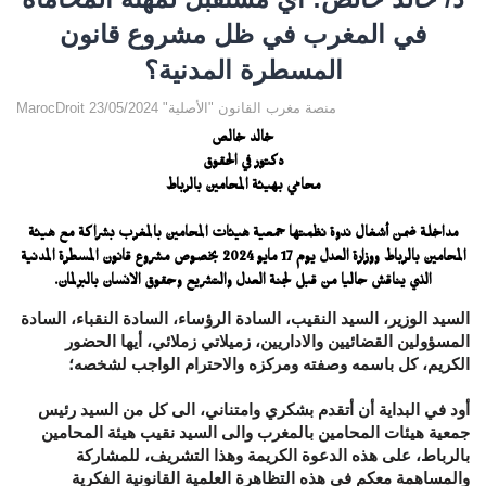
في المغرب في ظل مشروع قانون
المسطرة المدنية؟‎
MarocDroit منصة مغرب القانون "الأصلية" 23/05/2024
خالد خالص
دكتور في الحقوق
محامي بهيئة المحامين بالرباط
مداخلة ضمن أشغال ندوة نظمتها جمعية هيئات المحامين بالمغرب بشراكة مع هيئة
المحامين بالرباط ووزارة العدل يوم 17 مايو 2024 بخصوص مشروع قانون المسطرة المدنية
الذي يناقش حاليا من قبل لجنة العدل والتشريع وحقوق الانسان بالبرلمان.
السيد الوزير، السيد النقيب، السادة الرؤساء، السادة النقباء، السادة
المسؤولين القضائيين والاداريين، زميلاتي زملائي، أيها الحضور
الكريم، كل باسمه وصفته ومركزه والاحترام الواجب لشخصه؛
أود في البداية أن أتقدم بشكري وامتناني، الى كل من السيد رئيس
جمعية هيئات المحامين بالمغرب والى السيد نقيب هيئة المحامين
بالرباط، على هذه الدعوة الكريمة وهذا التشريف، للمشاركة
والمساهمة معكم في هذه التظاهرة العلمية القانونية الفكرية