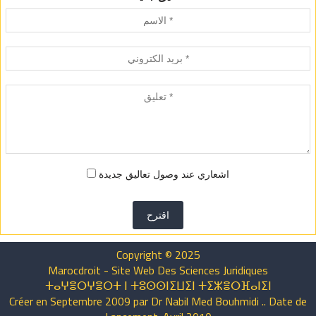
اشعاري عند وصول تعاليق جديدة
اقترح
Copyright © 2025
Marocdroit - Site Web Des Sciences Juridiques
ⵜⴰⵖⴻⵔⵖⴻⵔⵜ ⵏ ⵜⵓⵙⵙⵏⵉⵡⵉⵏ ⵜⵉⵣⴻⵔⴼⴰⵏⵉⵏ
Créer en Septembre 2009 par Dr Nabil Med Bouhmidi .. Date de