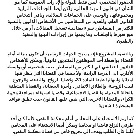
الحضور الشخصي، ليس فقط للدولة والإدارات العمومية كما هو
الشأن في قانون المهنة الحالي، ولكن أيضا للجماعات الترابية
ومجموعاتها، والوصي على الجماعات السلالية، وباقي أشخاص
القانون العام، وللعديد من المتقاضين من الأشخاص الذاتيين بالنسبة
للكثير من المساطر، سواء بمناسبة تسجيل المقالات، أو من خلال
تتبع سيرها بالجلسات وما يتبعها من إجراءات التبليغ والتنفيذ
والطعون.
وبالنسبة للمشروع فإنه يسمح للجهات الرسمية أن تكون ممثلة أمام
القضاء بواسطة أحد الموظفين المنتدبين قانونياً، ويمكن للأشخاص
الذاتيين التقاضي في الكثير من المساطر بصفة شخصية، أو بواسطة
الأقارب الى الدرجة الرابعة، ولا سيما في القضايا التي ينظر فيها
ابتدائيا وانتهائيا طبقا للمادة 30، وقضايا الزواج، والنفقة، والرجوع
لبيت الزوجية، والطلاق الاتفاقي، وأجرة الحضانة، والقضايا المتعلقة
بالحالة المدنية، والقضايا الاجتماعية، وقضايا استيفاء ومراجعة وجيبة
الكراء، والقضايا الأخرى، التي ينص عليها القانون حيث تطبق قواعد
المسطرة الشفوية.
كما يتم الاستغناء على المحامي أمام محكمة النقض، كلما كان أحد
طرفي النزاع قاضيا او محاميا ويمكن أيضا الاستغناء على المحامي
كلما كان الطلب يهدف الى تجريح قاض من قضاة محكمة النقض.