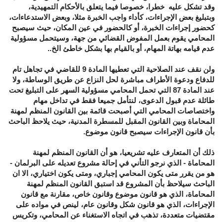
وقد تشكل عليه خطرا، خصوصا فيما يتعلق بالأحكام التمهيدية،
وبتبليغ بعض الإجراءات، كأداء واجب الخبرة مثلا، وبعض الاستدعاءات،
كحضور إجراءات الخبرة، أو كالحضور في عين المكان، حيث سيصبح
المحامي يقوم بعمل المفوض القضائي من جهة، وسيتحمل مسؤولية
عدم قيامه بهاتة المهام، أو بالقيام بها بشكل خاطئ الخ..
ولن نقف عند الصلاحية التي تعطيها المادة 9 للقاضي في تجاهل تام
للدفاع ودعوة الأطراف مباشرة لحل النزاع عن طريق الوساطة، ولا
عند المادة 87 التي تحمل المحامي مسؤولية السهر على التبليغ تحت
طائلة عدم قبول الدعوى، لنتأمل جميعا فقط في تداخل مهام
واختصاصات المحامي التي أصبحت قائمة بين القانون المنظم لمهنة
المحاماة وبين القانون المقبل للمسطرة المدنية، حيث يلاحظ الباحث
بأن قانون الإجراءات سيصبح قانون موضوع.
ذلك أن المتعارف عليه تشريعيا، هو أن القانون المنظم لمهنة
المحاماة - الذي نرجو التأني في إحالة مشروع تعديله على البرلمان -
هو من يقرر متى يكون المحامي إجباري، ومتى يكون اختياري، الا ان
الباحث سيلاحظ بأن المشروع قد استبق القانون المنظم لمهنة
المحاماة، الذي هو قانون موضوع وقانون خاص، مقارنة مع قانون
الإجراءات، الذي هو قانون شكل وقانون عام، لينص في مواده على
مقتضيات متعددة، تذهب في اتجاه الاستغناء عن المحامي، وتكريس