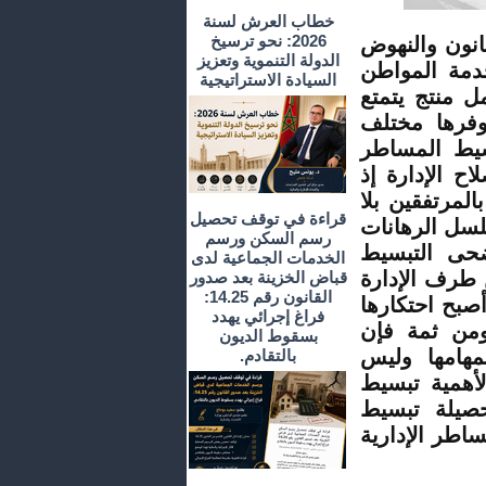
خطاب العرش لسنة
2026: نحو ترسيخ
انون والنهوض
الدولة التنموية وتعزيز
خدمة المواطن
السيادة الاستراتيجية
ل منتج يتمتع
وفرها مختلف
بسيط المساطر
ح الإدارة إذ
المرتفقين بلا
قراءة في توقف تحصيل
لسل الرهانات
رسم السكن ورسم
أضحى التبسيط
الخدمات الجماعية لدى
ن طرف الإدارة
قباض الخزينة بعد صدور
القانون رقم 14.25:
صبح احتكارها
فراغ إجرائي يهدد
ومن ثمة فإن
بسقوط الديون
هامها وليس
بالتقادم.
لأهمية تبسيط
صيلة تبسيط
اطر الإدارية