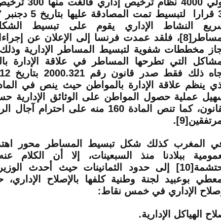
حولي 4000 نظام ترخي
خ 5 دجنبر 1997
ريع النشاط الإداري يقوم على تبسيط الشكل
مساطر
[8]
، فلقد عمدت فرنسا إلى الإعلان عن إجراء
جاز مخططات شفوية لتبسيط المساطر الإدارية وذلك ل
مشاكل التي تطرحها المساطر في علاقة الإدارة با
هيل عملية حصول المواطن على الوثائق الإدارية حس
القانون، كما تنص المادة 160 منه على احترا
مرتفقين
[9]
.
ي المغرب كذلك شكل تبسيط المساطر محور اهتم
عمومية ببلادنا منذ السبعينات، إلا أن الكلام عن
تشمة
[10]
إلى حدود الثمانينات حيث أحدث الوزير 
معطي بوعبيد لجنة وطنية كلفها بالإصلاح الإداري،
إصلاح الإداري في خمس نقاط:
اح الهياكل الإدارية.