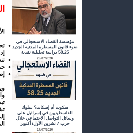
ال
لم
ال
مؤسسة القضاء الاستعجالي في
تح
ضوء قانون المسطرة المدنية الجديد
إد
58.25 دراسة تحليلية نقدية
25/07/2026
تن
حم
إض
وي
وا
تب
سكوت أم إسكات؟ سلوك
تش
الفلسطينيين في إسرائيل على
إل
وسائل التواصل الاجتماعي خلال
ال
حرب 7 تشرين الأول/ أكتوبر
17/07/2026