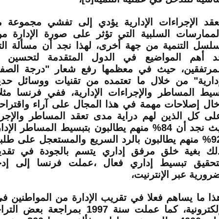
عقد الإجراءات الإدارية يؤدي إلى تفشي مجموعة 
لممارسات السلبية التي تؤثر على صورة الإدارة م
لسل التنمية من جهة أخرى، لهذا نجد أن مسألة ا
د أهم المواضيع في الدول المتقدمة لتحسين عل
لمرتفقين، حيث في معظمها رفع شعار "درجة الصفر
إدارية" من خلال ما تعتمده من تقنيات ووسائل حد
سيط المساطر والإجراءات الإدارية، ففي فرنسا مث
خال إصلاحات مهمة في هذا المجال على آراء واقتراح
لى كل الذين لهم دراية مدى تعقد المساطر والإجراء
حيث نجد أن 84% منهم يطالبون بتبسيط المساطر الإ
و92% منهم يطالبون بالرد السريع والمستعجل على طلب
لك بغية خلق مرفق إداري يتسم بالجودة في تقدي
تحقيق تبسيط إداري فعال ،عملت فرنسا إلى إدخ
ضرورية عبر الإنترنيت،
ذا ما يساهم فعلا في تقريب الإدارة من المواطنين في 
الإلكترونية، كما عملت سنة 1997 بمراجع