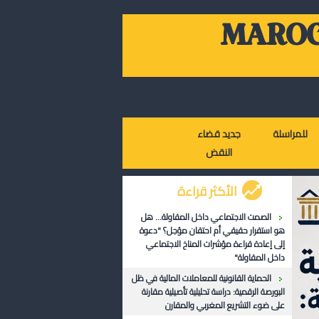
MAROC
للمراسلة
جديد قضاء
النقض
الأكثر قراءة
الصمت الاجتماعي داخل المقاولة... هل
هو استقرار حقيقي أم احتقان مؤجل؟ "دعوة
إلى إعادة قراءة مؤشرات المناخ الاجتماعي
داخل المقاولة"
الحماية القانونية للمعاملات المالية في ظل
البورصة الرقمية: دراسة تحليلية تأصيلية مقارنة
على ضوء التشريع المغربي والمقارن