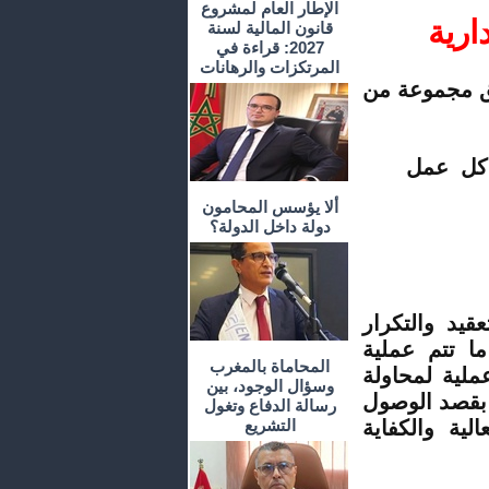
الإطار العام لمشروع
ارية
قانون المالية لسنة
2027: قراءة في
المرتكزات والرهانات
يق مجموعة من
 كل عمل
ألا يؤسس المحامون
دولة داخل الدولة؟
قيد والتكرار
ا تتم عملية
المحاماة بالمغرب
ملية لمحاولة
وسؤال الوجود، بين
 بقصد الوصول
رسالة الدفاع وتغول
ية والكفاية
التشريع