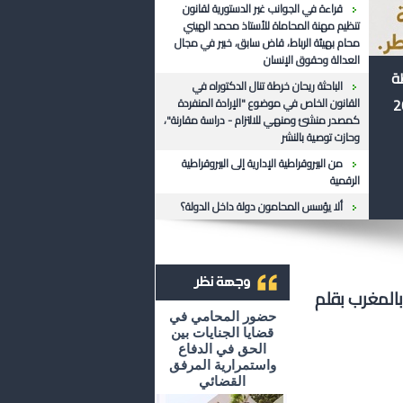
قراءة في الجوانب غير الدستورية لقانون
تنظيم مهنة المحاماة للأستاذ محمد الهيني
محام بهيئة الرباط، قاض سابق، خبير في مجال
العدالة وحقوق الإنسان
ظة
الباحثة ريحان خرطة تنال الدكتوراه في
القانون الخاص في موضوع "الإرادة المنفردة
كمصدر منشئ ومنهي للالتزام - دراسة مقارنة"،
وحازت توصية بالنشر
من البيروقراطية الإدارية إلى البيروقراطية
الرقمية
ألا يؤسس المحامون دولة داخل الدولة؟
بالمغرب بقلم
أرشيف وجهة نظر
حضور المحامي في
قضايا الجنايات بين
الحق في الدفاع
واستمرارية المرفق
القضائي