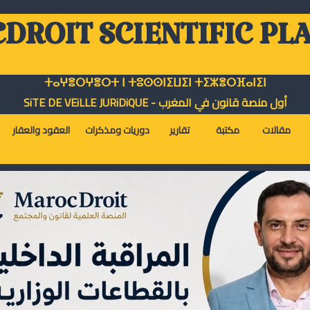
DROIT SCIENTIFIC PL
ⵜⴰⵖⴻⵔⵖⴻⵔⵜ ⵏ ⵜⵓⵙⵙⵏⵉⵡⵉⵏ ⵜⵉⵣⴻⵔⴼⴰⵏⵉⵏ
أول منصة قانون في المغرب - SiTE DE VEiLLE JURiDiQUE
مقالات
مكتبة
تقارير
دوريات ومذكرات
العقود والعقار