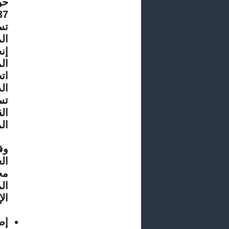
37 قرارا لتبسيط تمت المصادقة عليها بتاري
تس
ال
إن
ال
تس
ال
وف
ال
مح
ال
ال
إصل