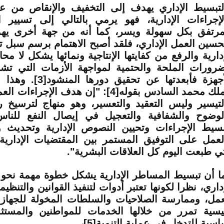
لتبسيط الإداري يهدف إلى التخفيف والإنقاص من 
لإجراءات الإدارية، فهو يرمي بالتالي إلى تسيير ال
مرتفق بكل سهولة ويسر، كما أنه من جهة أخرى يهد
حسين العمل الإداري، فلقد أصبح الاهتمام برسم سبل ت
إدارية والرفع من كفايتها الإنتاجية ونمائها يشكل لا 
ضرورات الملحة والحتمية لمواجهة الأزمات التي ت
أجهزة فأبعدتها عن تحقيق دورها المنشود
[3]
. وهذا م
ملك محمد السادس بقوله
[4]
: "إن هدف الإجراءات العم
لتيسير وليس التعقيد والتعسير، وهو منهاج لترسيخ ر
لوضوح والشفافية والتعجيل في إيصال النفع للناس
بسيط الإجراءات وتحيين النصوص الإدارية وتحديث و
لعمل على التوفيق المستمر بين المقتضيات الإداري
تي طبعت اليوم كل العلاقات البشرية".
ا أن تبسيط المساطر الإدارية يشكل خطوة مهمة نحو
إداري، نظرا لكونها تعتبر أدوات لتنفيذ القوانين والتنظي
عمل، وممارسة الصلاحيات والسلطات المخولة للجهاز ا
يسية تمرر من خلالها الخدمات للمواطنين والمستث
اسية للتدخل في عملية التنمية
[5]
،