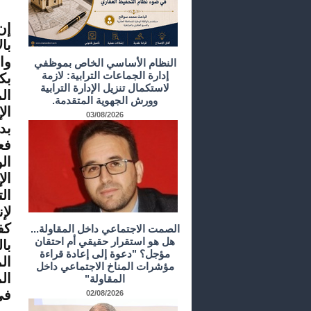
إن
با
وا
النظام الأساسي الخاص بموظفي
إدارة الجماعات الترابية: لازمة
بك
لاستكمال تنزيل الإدارة الترابية
ال
وورش الجهوية المتقدمة.
ال
03/08/2026
بد
فع
ال
ال
ال
لإ
كف
الصمت الاجتماعي داخل المقاولة...
هل هو استقرار حقيقي أم احتقان
با
مؤجل؟ "دعوة إلى إعادة قراءة
ال
مؤشرات المناخ الاجتماعي داخل
ال
المقاولة"
في
02/08/2026