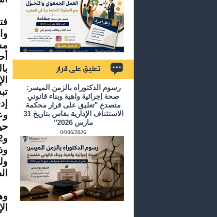
فت
وا
مس
أح
با
ال
تعليق على قرار
رسوم الدكتوراه بالزمن الميسر:
تب
صحة إجرائية واهية وبناء قانوني
إد
متصدع "تعليق على قرار محكمة
الاستئناف الإدارية بفاس بتاريخ 31
وع
مارس 2026"
04/06/2026
وذ
ول
ال
وه