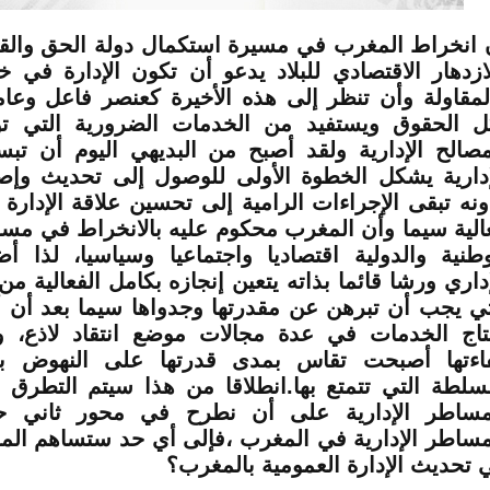
 انخراط المغرب في مسيرة استكمال دولة الحق والق
لازدهار الاقتصادي للبلاد يدعو أن تكون الإدارة في 
لمقاولة وأن تنظر إلى هذه الأخيرة كعنصر فاعل وعام
ل الحقوق ويستفيد من الخدمات الضرورية التي ت
مصالح الإدارية ولقد أصبح من البديهي اليوم أن ت
إدارية يشكل الخطوة الأولى للوصول إلى تحديث وإصلا
ونه تبقى الإجراءات الرامية إلى تحسين علاقة الإدارة ب
الية سيما وأن المغرب محكوم عليه بالانخراط في مس
وطنية والدولية اقتصاديا واجتماعيا وسياسيا، لذا 
إداري ورشا قائما بذاته يتعين إنجازه بكامل الفعالية م
تي يجب أن تبرهن عن مقدرتها وجدواها سيما بعد أن أ
نتاج الخدمات في عدة مجالات موضع انتقاد لاذع، 
اءتها أصبحت تقاس بمدى قدرتها على النهوض بم
لسلطة التي تتمتع بها.انطلاقا من هذا سيتم التطرق 
مساطر الإدارية على أن نطرح في محور ثاني ح
مساطر الإدارية في المغرب ،فإلى أي حد ستساهم المس
 تحديث الإدارة العمومية بالمغرب؟