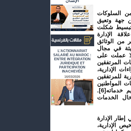
الإنسان
من السلوكات
ن جهة وتعيق
لتبسيط شكلت
اقة الإدارة
 من الوثائق
يثة في مجال
أرشيف المقالات باللغة الفرنسية
L'ACTIONNARIAT
لا عملت على
SALARIÉ AU MAROC :
ENTRE INTÉGRATION
ات المرتفقين
JURIDIQUE ET
PARTICIPATION
ات الإدارية،
INACHEVÉE
دارية للمرتفقين
16/03/2026
ات المواطنين
م خدماته
[6]
.
ال الخدمات
إطار الإدارة
ة بعض التراخيص الإدارية،