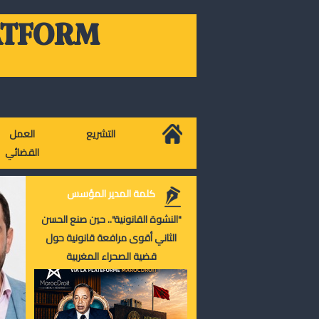
ATFORM
التشريع
العمل
القضائي
كلمة المدير المؤسس
"النشوة القانونية".. حين صنع الحسن
الثاني أقوى مرافعة قانونية حول
قضية الصحراء المغربية