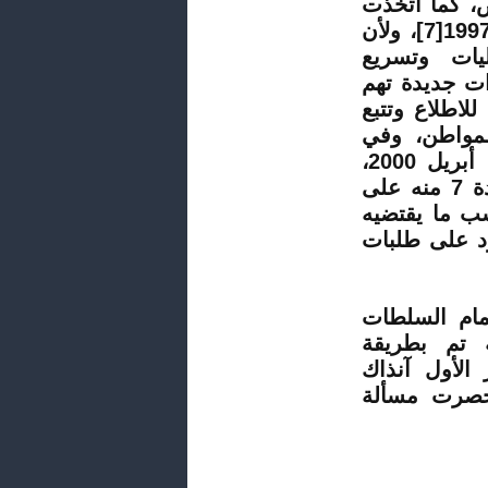
ص إداري فألغت منها 300 ترخيص، كما اتخذت
[7]
، ولأن
يات وتسريع
ات جديدة تهم
لاطلاع وتتبع
لمواطن، وفي
اتجاه ذلك فقط صدر قانون رقم 2000.321 بتاريخ 12 أبريل 2000،
الذي ينظم علاقة الإدارة بالمواطن حيث ينص في المادة 7 منه على
ب ما يقتضيه
م آجال الرد على طلبات
ام السلطات
ه تم بطريقة
الأول آنذاك
 حصرت مسألة