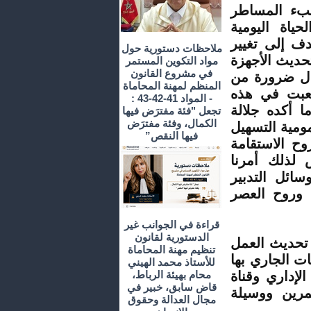
عبء المساطر
حياة اليومية
ف إلى تغيير
ملاحظات دستورية حول
حديث الأجهزة
مواد التكوين المستمر
في مشروع القانون
محال ضرورة من
المنظم لمهنة المحاماة
شعبت في هذه
- المواد 41-42-43 :
ا أكده جلالة
تجعل "فئة مفترَض فيها
الكمال، وفئة مفترَض
ومية التسهيل
فيها النقص”
وح الاستقامة
 لذلك أمرنا
سائل التدبير
ة وروح العصر
قراءة في الجوانب غير
الدستورية لقانون
 تحديث العمل
تنظيم مهنة المحاماة
مات الجاري بها
للأستاذ محمد الهيني
لإداري وقناة
محام بهيئة الرباط،
قاض سابق، خبير في
مرين ووسيلة
مجال العدالة وحقوق