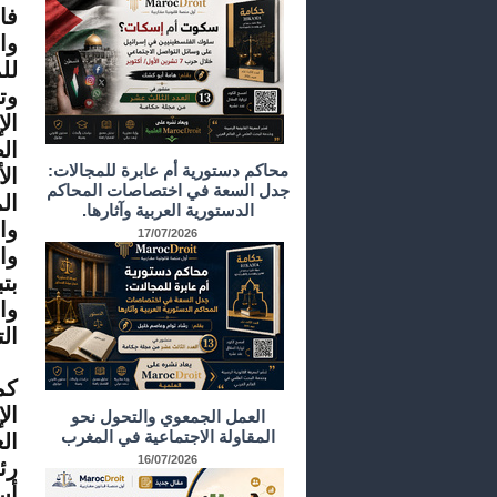
فا
وا
لل
وت
ال
ال
محاكم دستورية أم عابرة للمجالات:
ال
جدل السعة في اختصاصات المحاكم
ال
الدستورية العربية وآثارها.
وا
17/07/2026
وا
بت
وا
ال
كم
ال
العمل الجمعوي والتحول نحو
المقاولة الاجتماعية في المغرب
ال
16/07/2026
رئ
أس