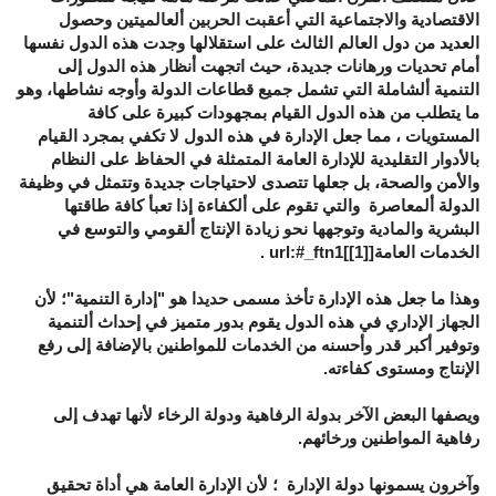
الاقتصادية والاجتماعية التي أعقبت الحربين ألعالميتين وحصول
العديد من دول العالم الثالث على استقلالها وجدت هذه الدول نفسها
أمام تحديات ورهانات جديدة، حيث اتجهت أنظار هذه الدول إلى
التنمية ألشاملة التي تشمل جميع قطاعات الدولة وأوجه نشاطها، وهو
ما يتطلب من هذه الدول القيام بمجهودات كبيرة على كافة
المستويات ، مما جعل الإدارة في هذه الدول لا تكفي بمجرد القيام
بالأدوار التقليدية للإدارة العامة المتمثلة في الحفاظ على النظام
والأمن والصحة، بل جعلها تتصدى لاحتياجات جديدة وتتمثل في وظيفة
الدولة ألمعاصرة والتي تقوم على ألكفاءة إذا تعبأ كافة طاقتها
البشرية والمادية وتوجهها نحو زيادة الإنتاج ألقومي والتوسع في
الخدمات العامة[
[1]
]url:#_ftn1 .
وهذا ما جعل هذه الإدارة تأخذ مسمى حديدا هو "إدارة التنمية"؛ لأن
الجهاز الإداري في هذه الدول يقوم بدور متميز في إحداث ألتنمية
وتوفير أكبر قدر وأحسنه من الخدمات للمواطنين بالإضافة إلى رفع
الإنتاج ومستوى كفاءته.
ويصفها البعض الآخر بدولة الرفاهية ودولة الرخاء لأنها تهدف إلى
رفاهية المواطنين ورخائهم.
وآخرون يسمونها دولة الإدارة ؛ لأن الإدارة العامة هي أداة تحقيق