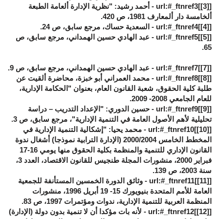
[
[3]
]url:#_ftnref3 - أحمد رشيد: "نظرية الإدارة ألعامة الطبعة
ألخامسة دار ألمعارف 1981، ص 420.
[
[4]
]url:#_ftnref4 - السعدية حساك، مرجع سابق، ص 24.
[
[5]
]url:#_ftnref5 - عبد الهادي حسين الهمداني، مرجع سابق، ص
65.
[
[7]
]url:#_ftnref7 - عبد الهادي حسين الهمداني، مرجع سابق، ص 9.
[
[8]
]url:#_ftnref8 - محمد العمراني أبو خبزة، محاضرة ألقيت عن
طلبة كلية الحقوق، شعبة القانون العام، بعنوان "الحكامة الإدارية،
للعام الجامعي 2008- 2009.
[
[9]
]url:#_ftnref9 - حسين الدوري: "الإعداد التدريب – دراسة
تحليلية لأهم الأصول العامة في التنمية الإدارية"، مرجع سابق، ص 3.
[
[10]
]url:#_ftnref10 - محمد يحيا: "إشكالية التنمية الإدارية في
المخطط الخامس 2000/2004 (الإدارة الترابية نموذجا) أشغال ندوة
القانون الإداري للتنمية والمنظمة بكلية الحقوق منها يومي 16-17
فبراير 2000، منشورات المجلة طنجيس للقانون الاقتصاد، العدد 3،
سنة 2003، ص 139.
[
[11]
]url:#_ftnref11 - وثائق الدورة الخمسين المستأنفة للجمعية
العامة للأمم المتحدة بنيويورك 15- 19 أبريل 1996، منشورات
المنظمة العربية للتنمية الإدارية، ندوات ومؤتمرات 1997، ص 83.
[
[12]
]url:#_ftnref12 - لأنه بات مؤكدا أن لا تنمية بدون دولة (الإدارة)