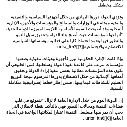
بشكل مخطط.
وتؤدي الدولة دورها الريادي من خلال أجهزتها السياسية والتنفيذية
والفتية ممثلة في الوزارات والمصالح والمؤسسات والأجهزة الإدارية
ألمحلية وقد أصبحت السمة الأساسية اللازمة المميزة للدولة الحديثة
"أنها دولة مؤسسات حيث أصبح بناء الدولة وتحقيق سبل النمو
والتطور فيها يعتمد اعتمادا كليا على فعالية مؤسساتها السياسية
الاقتصادية والاجتماعية[
[7]
]url:#_ftn7 .
وإذا كانت الإدارة الحكومية تبرز كأجهزة وهيئات تنفيذية بصفتها
مؤسسات تترتب على قاعدة نفوذ الدولة وسلطتها، فمن الطبيعي أن
تكون هذه المؤسسات مطالبة بحسن تنفيذ إرادة الدولة وتحقيق
أهدافها ألإنمائية من خلال الاضطلاع بدورها المرسوم نتيجة التوزيع
السليم للنشاطات فيما بينها، ضمن إطار خطط إستراتيجية متكاملة
للتنمية.
إن الدولة اليوم من خلال الإدارة العامة لا تزال "تتموقع في قلب
فضاءات التنمية ومجالات التطور فهي بالتأكيد نقطة لانطلاق التي
يجب أن يمر منها مسلسل التنمية اعتبارا لمكانتها الواعدة في الحياة
العامة[
[8]
]url:#_ftn8 .