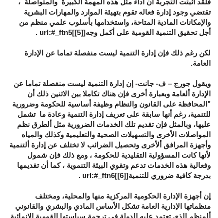
فلقد أثبتت التجربة أن أداء مثل هذه المهمة الكبيرة والمتواصلة ،
تقتضي وجود إدارة فعاله تقوم بتهيئة الموارد والمهارات البشرية
والإمكانات المادية المتاحة، واستخدامها بأسلوب علمي منظم من
أجل تحقيق التنمية القومية على أكمل وجه[
[5]
]url:#_ftn5 .
لكن رغم ذلك فإن إدارة التنمية ليست منفصلة تماما عن الإدارة
العامة.
ويقول جورج – ف- جانت- إن إدارة التنمية ليست منفصلة تماما عن
الإدارة ألعامة وبعبارة أخرى فإن هناك تكاملا بين الاثنين ذلك أن
"المحافظة على القانون والنظام وظيفة أساسية للحكومة وضرورية
للتنمية، رغم أنها سابقة على تعريف إدارة التنمية وعادة ما تشمل
عليها، وبالمثل فإن تقديم تلك الخدمات الضرورية مثل ألطرق نظم
المواصلات الأخرى والتسهيلات الصحية والتعليمية وكذلك والمياه
وأجهزة المرافق ألأخرى وتحصيل الضرائب لا تختلف عن إدارة ألتنمية
لأنها كانت المسؤولية التقليدية للحكومة ، ومع ذلك فإن شمول
وفعالية هذه الخدمات تدعم وتقوي البيئة التنموية ، كما أن تقديمها
بدرجة كافية ضروري للتنمية[
[6]
]url:#_ftn6 .
إن أجهزة الإدارة الحكومية المركزية منها والمحلية، ومختلف
منظماتها الإدارية العامة تشكل الأساس المادي والبشري والقانوني
ألمنظم الذي تعتمد عليه الدولة في ترجمة سياستها القومية الإنمائية