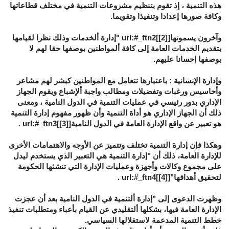
هذه التنمية ، إذ تقوم بتنظيم مشروعات التنمية في مختلف قطاعاتها
وكافة صورها إعدادا وتنفيذا وتقويما.
وآخرون يسمونها[
[2]
]url:#_ftn2 "إدارة ألخدمات وذلك نظرا لقيامها
بتقديم الخدمات العامة إلى كافة ألمواطنين بوصفها حقا لهم لا
بوصفها إحسانا عليهم.
وإدارة الإنسانية : باعتبارها تتعامل مع المواطنين كبشر لهم مشاعر
وأحاسيس ورغبات وتفضيلات ومطالب واجبة ألإشباع ويقوم الجهاز
الإداري بدور رئيسي في عمليات التنمية في الدول النامية ، ومعنى
ذلك أن الجهاز الإداري هو أداة التنمية وأن ظهور مفهوم إدارة التنمية
هو تعبير عن واقع الإدارة العامة في الدول النامية[
[3]
]url:#_ftn3 .
وهكذا فإن إدارة التنمية تختلف وتتميز عن الأوجه والاهتمامات الأخرى
للإدارة العامة، ذلك أن "إدارة التنمية هي التعبير الذي يستخدم ليدل
على مجموع وكالات وأجهزة وعمليات الإدارة التي تنشئها الحكومة
لتحقيق أهدافها"[
[4]
]url:#_ftn4 .
وظهرت الدعوى إلى "إدارة ألتنمية في الدول النامية بعد أن عجزت
الإدارة العامة فيها، بشكلها ألتقليدي عن القيام بأعباء ومتطلبات تنفيذ
خطط التنمية المدعمة لاستقلالها السياسي.