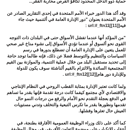
حماية ذوو الدخل ألمحدود تكافؤ الفرص محاربة الفقر...
وقد أكد هذا الدور خبراء الأمم المتحدة في إحدى التقارير الصادر عن
الأمم المتحدة بعنوان "دور الإدارة العامة في ألتنمية حيث جاء
فيه[
[11]
]url:#_ftn11 :
"من المؤكد أنها عندما تفشل الأسواق حتى في البلدان ذات التوجه
القوى نحو ألسوق أو عندما تؤدي الأسواق إلى نشوء مناخ غير صحي
للعمل يتعين على الإدارة العامة أن تضطلع بدورها في رسم
السياسات والتنظيم والتوسط فضلا عن ذلك، فإنه طالما توجد حاجة
إلى تحديد مستقبل البلد من خلال عملية التنمية، والموازنة بين القيم
المجتمعية السائدة والالتزام بالقيم ألناشئة سوف يكون للدولة
وللإدارة دور هام[
[12]
]url:#_ftn12 .
ولما كانت تعتبر الإدارة بمثابة القطب الروحي في النظام الإنتاجي
والاقتصادي لأي مجتمع كيفما كانت درجة تقدمة فإنها بقدر ما تساهم
في الدفع بعجلة التقدم نحو الأمام والرفع من درجات النمو حال
تقدمها ونطورها بقدر ما تكرس التبعية والتخلف وتدني مستويات
العيش حال تعثرها وفشلها.
كما أكد على ذلك وزراء الوظيفة العمومية الأفارقة بطنجة، في
أعقاب الانكباب على موضوع التعاون الأفريقي في مجال الوظيفة