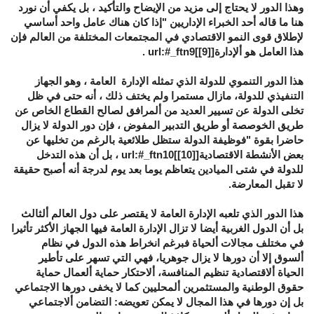
وهذا الدور لا يحتاج إلى مزيد من الإيضاح والتأكيد ، بل يكفي أن نورد
هنا ما قاله أحد الخبراء الإداريين "إذا كان هناك عامل واحد أساسي
لإطلاق قوى النمو الاقتصادي في المجتمعات المختلفة من العالم فإن
هذا العامل هو ألإدارة[
[9]
]url:#_ftn9 .
هذا الدور التنموي للدولة الذي تمثله الإدارة العامة ، وهو الجهاز
التنفيذي للدولة، مازال مستمرا ولم يختف ذلك ، أنه حتى في ظل
تخلى الدولة عن تسيير العديد من ألمرافق لصالح القطاع الخاص عن
طريق الخوصصة أو طريق التدبير المفوض ، فإن دور الدولة لا يزال
حاضرا بقوة "فوظيفة الدولة ستظل طلائعية بالرغم من تخليها عن
بعض الأنشطة الاقتصادية[
[10]
]url:#_ftn10 ، بل أن هذه التدخل
للدولة في شتى الميادين يتعاظم يوما بعد يوم لدرجة أنه أصبح حقيقة
لا تقبل المعارضة.
هذا الدور الذي تلعبه الإدارة العامة لا يقتصر على دول العالم ألثالث
بل أن الدول الغربية أيضا لا تزال الإدارة العامة فيها الجهاز الأكثر تأثيرا
في مختلف مجالات ألحياة فبرغم انخراط هذه الدول في نظام
ألسوق إلا أن دورها لا يزال جوهريا، فهي التي تسهر على تأطير
الحياة ألاقتصادية تنظيم المنافسة، ألاحتكار حماية ألعمال حماية
حقوق الوطنية والمستثمرين ألمحليين كما لا يخفى دورها الاجتماعي
بل إن دورها في هذا المجال لا يمكن تعويضه: التضامن ألاجتماعي