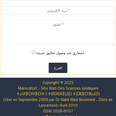
اشعاري عند وصول تعاليق جديدة
اقترح
Copyright © 2025
Marocdroit - Site Web Des Sciences Juridiques
ⵜⴰⵖⴻⵔⵖⴻⵔⵜ ⵏ ⵜⵓⵙⵙⵏⵉⵡⵉⵏ ⵜⵉⵣⴻⵔⴼⴰⵏⵉⵏ
Créer en Septembre 2009 par Dr Nabil Med Bouhmidi .. Date de
Lancement: Avril 2010
ISSN 2028-8107