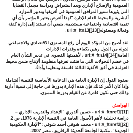
العمومية والإصلاح ألإداري وبعد استعراض ودراسة مجمل القضايا
التي يثيرها تسير المرافق العمومية في أفريقيا وتدبير الموارد
ألبشرية والمحيط العام للإدارة "لهذا ألغرض يعتبر المؤتمر بأن أي
تنمية اقتصادية واجتماعية مستديمة، ينبغي أن تستند إلى إدارة كفئة
وفعالة ومسئوله[
[13]
]url:#_ftn13 .
لقد أصبح من المؤكد اليوم أن رفع المستوى الاقتصادي والاجتماعي
لدولة من الدول رهين بكفاءة وقدرات الإدارات
العامة[
[14]
]url:#_ftn14 ، لأهميتها القصوى في تدبير الشأن العام
في خضم التحولات التي ما فتئت تعرفها منظومة ألإنتاج ضمن محيط
العولمة في أفق الألفية الثالثة فلسفة وتنظيما وأداءً.
صفوة القول إن الإدارة العامة هي الدعامة الأساسية للتنمية ألشاملة
وإذا كان الأمر كذلك فإن هذه الإدارة بدورها في حاجة إلى تنمية أدارية
وذلك حتى تكون قادرة عن القيام بدورها التنموي.
الهوامش
[
[1]
]url:#_ftnref1 - حسين ألدوري "الإعداد والتدريب الإداري –
دراسة تحليلية لأهم الأصول العامة في التنمية ألإدارية 1976، ص 2.
[
[2]
]url:#_ftnref2 - محمد شوقي أحمد شوقي: "الإدارة الحكومية
الجديدة"، مكتبة الجامعة ألحديثة الزقازيق، مصر 2007.