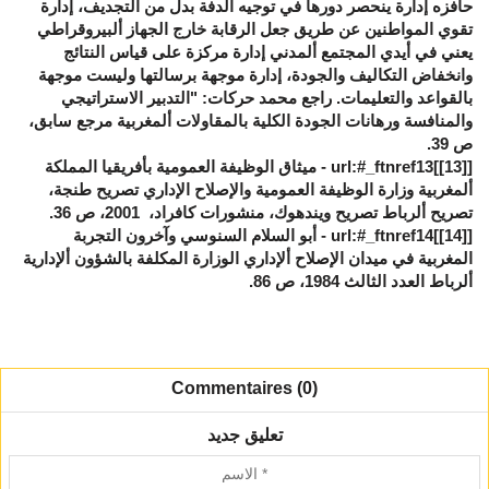
حافزه إدارة ينحصر دورها في توجيه الدفة بدل من التجديف، إدارة
تقوي المواطنين عن طريق جعل الرقابة خارج الجهاز ألبيروقراطي
يعني في أيدي المجتمع ألمدني إدارة مركزة على قياس النتائج
وانخفاض التكاليف والجودة، إدارة موجهة برسالتها وليست موجهة
بالقواعد والتعليمات. راجع محمد حركات: "التدبير الاستراتيجي
والمنافسة ورهانات الجودة الكلية بالمقاولات ألمغربية مرجع سابق،
ص 39.
[
[13]
]url:#_ftnref13 - ميثاق الوظيفة العمومية بأفريقيا المملكة
ألمغربية وزارة الوظيفة العمومية والإصلاح الإداري تصريح طنجة،
تصريح ألرباط تصريح ويندهوك، منشورات كافراد، 2001، ص 36.
[
[14]
]url:#_ftnref14 - أبو السلام السنوسي وآخرون التجربة
المغربية في ميدان الإصلاح ألإداري الوزارة المكلفة بالشؤون ألإدارية
ألرباط العدد الثالث 1984، ص 86.
Commentaires (0)
تعليق جديد