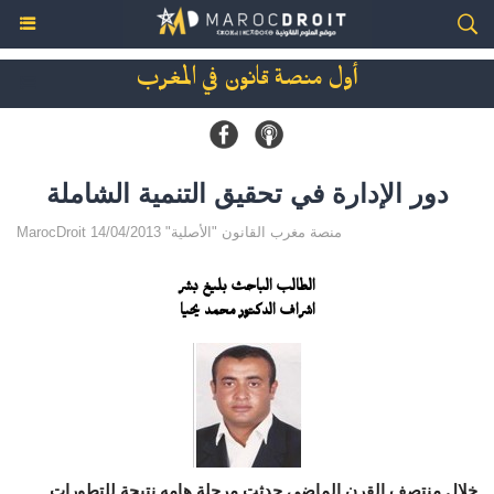
أول منصة قانون في المغرب
دور الإدارة في تحقيق التنمية الشاملة
MarocDroit منصة مغرب القانون "الأصلية" 14/04/2013
الطالب الباحث بليغ بشر
اشراف الدكتور محمد يحيا
خلال منتصف القرن الماضي حدثت مرحلة هامه نتيجة للتطورات