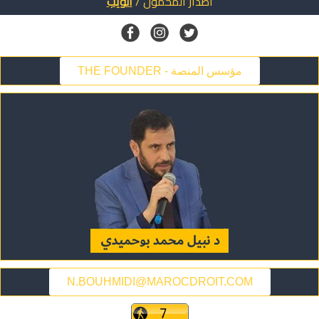
اصدار
المحمول
/
الويب
THE FOUNDER - مؤسس المنصة
N.BOUHMIDI@MAROCDROIT.COM