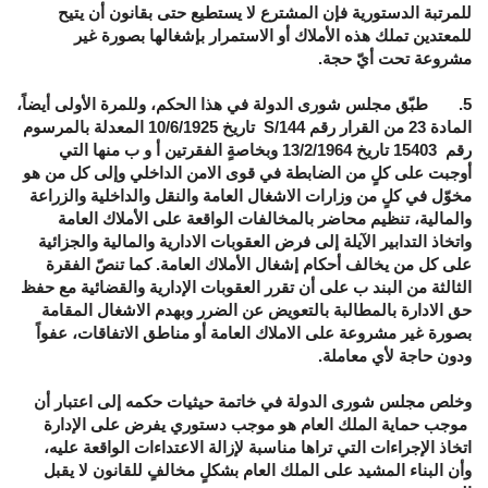
للمرتبة الدستورية فإن المشترع لا يستطيع حتى بقانون أن يتيح
للمعتدين تملك هذه الأملاك أو الاستمرار بإشغالها بصورة غير
مشروعة تحت أيّ حجة.
5. طبّق مجلس شورى الدولة في هذا الحكم، وللمرة الأولى أيضاً،
المادة 23 من القرار رقم 144/S تاريخ 10/6/1925 المعدلة بالمرسوم
رقم 15403 تاريخ 13/2/1964 وبخاصةٍ الفقرتين أ و ب منها التي
أوجبت على كلٍ من الضابطة في قوى الامن الداخلي وإلى كل من هو
مخوّل في كلٍ من وزارات الاشغال العامة والنقل والداخلية والزراعة
والمالية، تنظيم محاضر بالمخالفات الواقعة على الأملاك العامة
واتخاذ التدابير الآيلة إلى فرض العقوبات الادارية والمالية والجزائية
على كل من يخالف أحكام إشغال الأملاك العامة. كما تنصّ الفقرة
الثالثة من البند ب على أن تقرر العقوبات الإدارية والقضائية مع حفظ
حق الادارة بالمطالبة بالتعويض عن الضرر وبهدم الاشغال المقامة
بصورة غير مشروعة على الاملاك العامة أو مناطق الاتفاقات، عفواً
ودون حاجة لأي معاملة.
وخلص مجلس شورى الدولة في خاتمة حيثيات حكمه إلى اعتبار أن
موجب حماية الملك العام هو موجب دستوري يفرض على الإدارة
اتخاذ الإجراءات التي تراها مناسبة لإزالة الاعتداءات الواقعة عليه،
وأن البناء المشيد على الملك العام بشكلٍ مخالفٍ للقانون لا يقبل