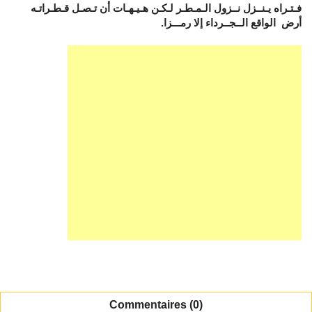
فـتـراه يـنــزل نــزول الـمـطـر لـكـن هـيـهـات أن تـصـل قـطـراتـه
أرض الواقع الــجــرداء إلا رمـــزا.
Commentaires (0)