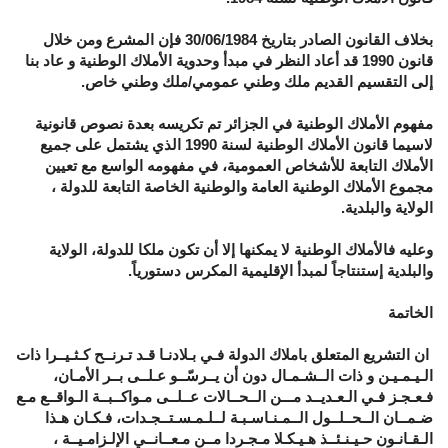
بخلاف القانون الصادر بتاريخ 30/06/1984 فإن المشرع ومن خلال
قانون 1990 قد أعاد النظر في مبدأ وحدوية الأملاك الوطنية و عاد بنا
إلى التقسيم القديم ملك وطني عمومي/ملك وطني خاص.
مفهوم الأملاك الوطنية في الجزائر تم تكريسه بعدة نصوص قانونية
لاسيما قانون الأملاك الوطنية لسنة 1990 الذي يشتمل على جميع
الأملاك التابعة للأشخاص العمومية، في مفهومه الواسع مع تعيين
مجموع الأملاك الوطنية العامة والوطنية الخاصة التابعة للدولة ،
الولاية والبلدية.
وعليه فالأملاك الوطنية لا يمكنها إلا أن تكون ملكا للدولة، الولاية
والبلدية إستنتاجاً لمبدأ الإقليمية المكرس دستورياً.
الخاتمة
ان التشريع المتعلق باملاك الدولة فـي بـلادنـا قـد تـرنــح كـثـيــرا ذات
الـيـمـيـن و ذات الــشـمـال دون أن يــرسّــو عـلــى بــر الأمـان،
فـعـجـز فـي الـعـديــد مـــن الــحــالات عــلــى مـواكــبــة الـواقــع مـع
ضـمــان الــحــلــول الــمـنـاسـبـة لــلـمـسـتــجـدات، فـكـان هـذا
الـقـانـون حـيـنـئــذ هـيـكـلا مـجـردا مــن مـعــانــي الإلـزامـيــة ،