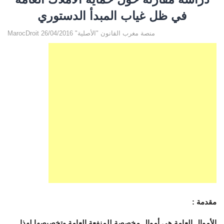
في ظل غياب المبدأ الدستوري‎
MarocDroit منصة مغرب القانون "الأصلية" 26/04/2016
مقدمة :
الأموال العامة هي أموال مخصصة للمنفعة العامة وتخصيصها لهذا