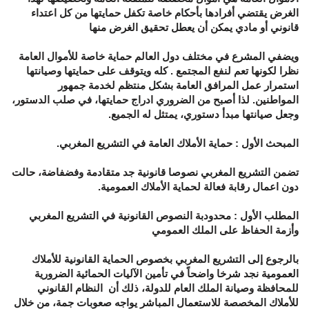
الغرض يقتضي أفرادها بأحكام خاصة تكفل حمايتها من كل اعتداء
قانوني أو مادي يمكن أن يعطل تحقيق الغرض منها
ويضفي المشرع في مختلف دول العالم حماية خاصة للأموال العامة
نظرا لكونها تعم لنفع المجتمع . كله ويتوقف على حمايتها وصيانتها
استمرار عمل المرافق العامة بشكل منتظم لخدمة جمهور
المواطنين. لذا أصبح من الضروري ادراج حمايتها، في صلب الدستور،
وجعل صيانتها مبدأ دستوري، يمتثل له الجميع.
المبحث الأول : حماية الأملاك العامة في التشريع المغربي.
تضمن التشريع المغربي نصوصا قانونية جد متقادمة وفضفاضة، حالت
دون اعمال رقابة فعالة لحماية الأملاك العمومية.
المطلب الأول : محدودبة النصوص القانونية في التشريع المغربي
وأزمة الحفاظ على الملك العمومي
بالرجوع إلى التشريع المغربي بخصوص الحماية القانونية للأملاك
العمومية نجد شرخا واضحاً في تأمين الآليات الحمائية الضرورية
للمحافظة وصيانة الملك العام للدولة، ذلك أن النظام القانوني
للأملاك المخصصة للاستعمال المباشر يواجه صعوبات جمة، من خلال