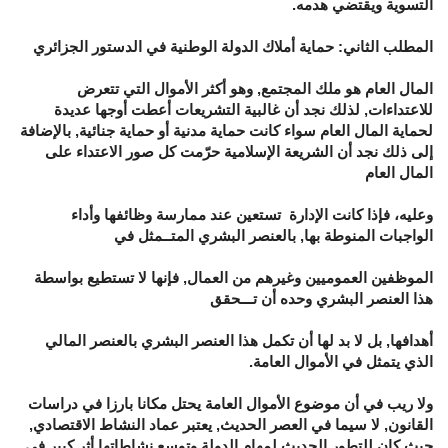
التسوية ويقتضي هدمه.
المطلب الثاني: حماية أملاك الدولة الوطنية في الدستور الجزائري
المال العام هو ملك المجتمع, وهو أكثر الأموال التي تتعرض
للاعتداءات, لذلك نجد أن غالبية التشريعات أعطت أوجها عديدة
لحماية المال العام سواء كانت حماية مدنية أو حماية جنائية, بالإضافة
إلى ذلك نجد أن الشريعة الإسلامية حرّمت كل صور الاعتداء على
المال العام
وعليه، فإذا كانت الإدارة تستعين عند ممارسة وظائفها وأداء
الواجبات المنوطة بها, بالعنصر البشري المتــمثل في
الموظفين العموميين وغيرهم من العمال, فإنها لا تستطيع بواسطة
هذا العنصر البشري وحده أن تـــحقق
أهدافها, بل لا بد لها أن تكمل هذا العنصر البشري بالعنصر المالي
الذي يتمثل في الأموال العامة.
ولا ريب في أن موضوع الأموال العامة يحتل مكانا بارزا في دراسات
القانون, لا سيما في العصر الحديث, يعتبر عماد النشاط الاقتصادي,
حيث كان للتطور الحديث لمهام الدولة وتوسع نشاطاتها أثر كبير في