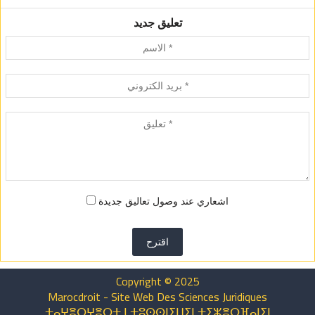
تعليق جديد
اشعاري عند وصول تعاليق جديدة
اقترح
Copyright © 2025
Marocdroit - Site Web Des Sciences Juridiques
ⵜⴰⵖⴻⵔⵖⴻⵔⵜ ⵏ ⵜⵓⵙⵙⵏⵉⵡⵉⵏ ⵜⵉⵣⴻⵔⴼⴰⵏⵉⵏ