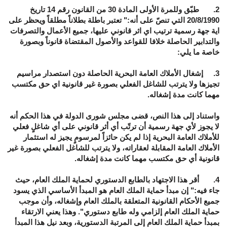
2. طبّق وللمرة الأولى المادة 30 من القانون رقم 14 تاريخ
20/8/1990 التي تنصّ على أنه:" تعتبر باطلة بطلاناً مطلقاً ويحظر على
اية جهة رسمية ترتيب اي اثر قانوني عليها، جميع الأعمال والتصرفات
والتدابير الحاصلة خلافا للقواعد والأصول المقتضاة قانوناً وبصورة
خاصة ما يلي:
3. إشغال الأملاك العامة البحرية الحاصلة دون استصدار مراسيم
تجيزها ولا يترتب للشاغل الفعلي بصورة غير قانونية اي حق مكتسب
مهما كانت مدة إشغاله.
واستناد إلى هذا النص، قضى مجلس شورى الدولة في هذا الحكم أنه
لا يجوز لأي جهة رسمية أن ترتّب أي أثر قانوني على أي شاغلٍ فعلي
للأملاك العامة البحرية إذا لم يكن حائزاً لمرسومٍ يجيز له استثمار
الأملاك العامة المقابلة لعقاراته، ولا يترتب للشاغل الفعلي بصورة غير
قانونية أي حق مكتسب مهما كانت مدة إشغاله.
4. أقر هذا الاجتهاد بالطابع الدستوري لحماية الملك العام، حيث
جاء فيه:" إن مبدأ حماية الملك العام هو المبدأ الأساسي الذي يسود
جميع الأحكام القانونية المتعلقة بالملك العام وإشغاله، وأن موجب
حماية الملك العام إلزامي وله طابع دستوري". وهذا يعني الارتقاء
بمبدأ حماية الملك العام إلى المرتبة الدستورية، وبعد نيل هذا المبدأ