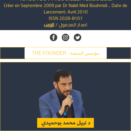
Créer en Septembre 2009 par Dr Nabil Med Bouhmidi .. Date de
Lancement: Avril 2010
ISSN 2028-8107
اصدار
المحمول
/
الويب
THE FOUNDER - مؤسس المنصة