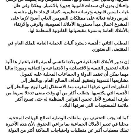
واحتلال بدون اي سندات قانونية جديرة بالاعتبار، وهكذا وفي ظل
غياب اسس قانونية وترسانة تنظيمية، كغيلة لإيجاد حلول مناسبة
لفرض رقابة فعالة على ممتلكات الضومين العام، أصبح لازما على
المشرع اعمال مبدأ دستورية الأملاك العمومية، والرقي والارتقاء
بالأملاك العامة بدسترة مقتضياتها القانونية المنظمة لها.
المطلب الثاني : أهمية دسترة آليات الحماية العامة للملك العام في
المقتضى الدستوري
إن تدبير الأملاك الجماعية في بلادنا تكتسي أهمية بالغة باعتبار ها آلية
فعالة لتحقيق التنمية والاقتصادية و الاجتماعية و الثقافية وموردا ماليا
مهما يمكن أن تعتمد الدولة و الجماعات المحلية عليه لتمويل
مشاريعها التنموية وتحقيق أهداف الصالح العام، وبالنظر إلى
التطورات التي عرفها المغرب منذ الاستقلال إلى اليوم ،وبالنظر إلى
الأهمية التي يكتسيها يتطلب أكثر من أي وقت مضى تدخلا سريعا من
طرف المشرع لأجل تحيين القوانين المنظمة له حتى تصبح أكثر
ملائمة للمستجدات التي تعرفها البلاد .
كما انه يجب التخفيف من سلطات الوصاية لصالح الهيئات المنتخبة
محليا في تدبير الأملاك الجماعية بما يراعي الحقوق ،لأن هذه الأخيرة
تملك معطيات أكبر عن متطلبات واحتياجات الساكنة أكثر من الدولة