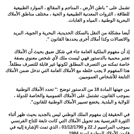
تشمل على " باطن الأرض ، المناجم و المقالع ، الموارد الطبيعية
للطاقة ، الثروات المعدنية الطبيعية و الحية ، مختلف مناطق الأملاك
البحرية الوطنية ، المياه و الغابات.
أيضا مشكلة من النقل بالسكك الحديدية، البحرية و الجوية، البريد
والاتصالات وكذا أملاك أخرى يحددها القانون ".
إذ أن مفهوم الملكية العامة جاء في شكل ضيق بحيث أن الأملاك
تعتبر محمية بالدستور فهي ليست ملك لأي شخص معنوي بصفة
خاصة تمكنه من التصرف المطلق لكونها غير قابلة للتصرف مطلقاً.
هذا المفهوم لا يجب خلطه مع الأملاك العامة التي تدخل ضمن الأملاك
التابعة للأشخاص العموميين.
من جهتها المادة 18 من الدستور توضح :" تحدد الأملاك الوطنية
بموجب القانون، تشتمل على الأملاك العمومية والخاصة للدولة ،
للولاية و البلدية. يخضع تسيير الأملاك الوطنية للقانون".
في الحقيقة إن مفهوم الملك الوطني ليس بالجديد بحيث ظهر أثناء
الثورة الفرنسية بعد تحويل الأملاك التي كانت تابعة للتاج الفرنسي
بموجب المراسيم لـ 22 و 01/12/1790 ، الذي تمت الإشارة إليه في
قانون الأملاك الوطنية لسنة 1984.