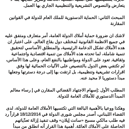
يتعارض والنصوص التشريعية والتنظيمية الجاري بها العمل.
المبحث الثاني: الحماية الدستورية للملك العام للدولة في القوانين
المقارنة
لاشك ان ضرورة حماية أملاك الدولة العامة، أمر متعارف ومتفق عليه
في جميع الانظمة القانونية لمختلف دول بقاع العالم، على اعتبار ان
هده الأملاك تشكل الدعامة الرئيسية، والمنطلق الأساسي لتحقيق
تنمية شاملة، لما تحدته هذه الأملاك من تنمية اقتصادية واجتماعية
وثقافية. تعود على الدولة ومواطنيها بالنفع العام، وعلى هذا الأساس،
لم تكتفي بعض الدول بالتنصيص على الآليات الحمائية لها وفق
اقرارات تشريعية وتنظيمية، بل ارتقت بها إلى درجة دسترتها وجعلها
مبدأ دستوريا لا محيد عنه.
المطلب الأول :إسهام الاجتهاد القضائي المقارن في إ رساء معالم
المبدأ الدستوري للأملاك العامة للدولة.
وهكذا ووعيا بالأهمية البالغة التي تكتسيها الأملاك العامة للدولة، لدى
القضاء اللبناني، أصدر مجلس شورى الدولة في 18/12/2014 قراراً رد
فيه طلب مالكي مسبح «سانت إيلان» وقف تنفيذ إزالة تعدّياتهم
الحاصلة على الأملاك العامّة. أهمية هذا القرار أنه انطلق من مبدأ