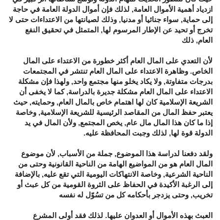
ازدياد أهمية الأموال العامة, لذلك فإن أموال الدولة العامة في حاجة
إلى حماية, سواء جنائيا أو مدنيا, وذلك لصيانتها من الاعتداءات حتى لا
تخرج أو تحيد عن الإطار المرسوم لها, المتمثل في تحقيق النفع
العام, ذلك
لأن التعدي على المال العام أكثر خطورة من الاعتداء على المال
الخاص. وظاهرة الاعتداء على المال العام تنتشر في المجتمعات
بدرجات متفاوتة, ولا يكاد يخلو منها مجتمع واحد, ولهذا فإن مشكلة
الاعتداء على المال العام مشكلة جديرة بالدراسة, كما لا يخفى أن
الشريعة الإسلامية كان لها اهتمام خاص بالمال العام, وحمايته, حيث
يعتبر حفظ المال من المقاصد الرئيسية للشريعة الإسلامية, وخاصة
إذا ما كان هذا المال مال عام, يخص المجتمع, ولأن المال في يد
الدولة قوة لها, لذلك وجبت المحافظة عليه.
ولقد دفعنا لدراسة هذا الموضوع, جملة من الأسباب, لأن موضوع
المال العام هو من المواضيع الهامة من الناحية القانونية وحتى من
الناحية الشرعية, وخاصة الانتهاكات اليومية التي تقع عليه, بالإضافة
إلى الرغبة الأكيدة في الحفاظ على الثروة القومية من كل عبث أو
تخريب, وحتى يزدجر بأحكامه كل من تسُوّل له نفسه
العبث بهذه الأموال أو العدوان عليها. لذلك فقد أولى المشرع