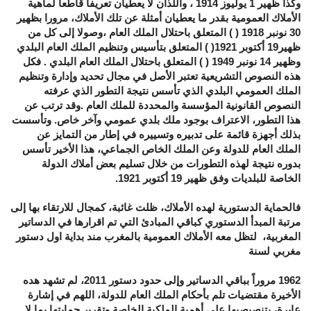
وكذا ظهير 1 يوليوز 1914 ، واللذان لا يعطيان تعريفا قاطعا لماهية
الأملاك العمومية بقدر ما يعطيان أمثلة عن تلك الأملاك، مرورا بظهير
30 نونبر 1918 ( ) المتعلق باحتلال الملك العام ،وصولا إلى كل من
ظهير19 أكتوبر 1921( ) المتعلق بتأسيس وتنظيم الملك العام البلدي
وظهير 14 نونبر 1949 ( ) المتعلق باحتلال الملك العام البلدي . فكل
هذه النصوص التشريعية تعتبر الأصل في مجال تحديد وإدارة وتنظيم
الملك العمومي البلدي الذي تأسس نتيجة التطور الذي عرفته
النصوص القانونية المؤسسة والمحددة للملك العام .وقد ترتب عن
هذا التطور، الاعتراف بوجود ملك بلدي عمومي وآخر خاص. وتأسست
بذلك أجهزة قائمة على تدبيره وتسييره في إطار من التمايز عن
الملك العام للدولة وعن الملك الخاص الجماعي، هذا الأخير تأسس
بدوره نتيجة لهذه التطورات من خلال تسليم بعض أملاك الدولة
الخاصة للبلديات وفق ظهير 19 أكتوبر 1921.
فالحماية الدستورية لهده الأملاك، ظلت غائبة، كمجال للارتقاء بها إلى
مرتبة المبدأ الدستوري كباقي المبادئ التي تم اقرارها في الدساتير
المغربية، لتظل معه الأملاك العمومية بالمغرب مند بداية اول دستور
مغربي لسنة
1962 مروراً بباقي الدساتير وإلى حدود دستور 2011، لم تشهد هده
الأخيرة مقتضيات تلم بأحكام الملك العام للدولة، اللهم في إشارة
عابرة، بتنصيصيها على أهمية الملكية الخاصة وتقرير حمايتها بما لا