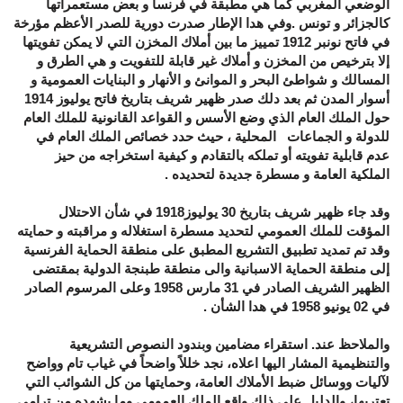
الوضعي المغربي كما هي مطبقة في فرنسا و بعض مستعمراتها
كالجزائر و تونس .وفي هدا الإطار صدرت دورية للصدر الأعظم مؤرخة
في فاتح نونبر 1912 تمييز ما بين أملاك المخزن التي لا يمكن تفويتها
إلا بترخيص من المخزن و أملاك غير قابلة للتفويت و هي الطرق و
المسالك و شواطئ البحر و الموانئ و الأنهار و البنايات العمومية و
أسوار المدن ثم بعد دلك صدر ظهير شريف بتاريخ فاتح يوليوز 1914
حول الملك العام الذي وضع الأسس و القواعد القانونية للملك العام
للدولة و الجماعات المحلية ، حيث حدد خصائص الملك العام في
عدم قابلية تفويته أو تملكه بالتقادم و كيفية استخراجه من حيز
الملكية العامة و مسطرة جديدة لتحديده .
وقد جاء ظهير شريف بتاريخ 30 يوليوز1918 في شأن الاحتلال
المؤقت للملك العمومي لتحديد مسطرة استغلاله و مراقبته و حمايته
وقد تم تمديد تطبيق التشريع المطبق على منطقة الحماية الفرنسية
إلى منطقة الحماية الاسبانية والى منطقة طبنجة الدولية بمقتضى
الظهير الشريف الصادر في 31 مارس 1958 وعلى المرسوم الصادر
في 02 يونيو 1958 في هدا الشأن .
والملاحظ عند. استقراء مضامين وبندود النصوص التشريعية
والتنظيمية المشار اليها اعلاه، نجد خللاً واضحاً في غياب تام وواضح
لآليات ووسائل ضبط الأملاك العامة، وحمايتها من كل الشوائب التي
تعتريها، والدليل على ذلك واقع الملك العمومي وما يشهده من ترامي