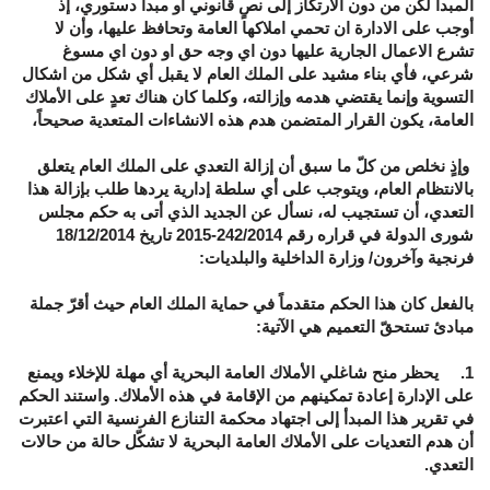
المبدأ لكن من دون الارتكاز إلى نصٍ قانوني أو مبدأ دستوري، إذ
أوجب على الادارة ان تحمي املاكها العامة وتحافظ عليها، وأن لا
تشرع الاعمال الجارية عليها دون اي وجه حق او دون اي مسوغ
شرعي، فأي بناء مشيد على الملك العام لا يقبل أي شكل من اشكال
التسوية وإنما يقتضي هدمه وإزالته، وكلما كان هناك تعدٍ على الأملاك
العامة، يكون القرار المتضمن هدم هذه الانشاءات المتعدية صحيحاً،
وإذٍ نخلص من كلّ ما سبق أن إزالة التعدي على الملك العام يتعلق
بالانتظام العام، ويتوجب على أي سلطة إدارية يردها طلب بإزالة هذا
التعدي، أن تستجيب له، نسأل عن الجديد الذي أتى به حكم مجلس
شورى الدولة في قراره رقم 242/2014-2015 تاريخ 18/12/2014
فرنجية وآخرون/ وزارة الداخلية والبلديات:
بالفعل كان هذا الحكم متقدماً في حماية الملك العام حيث أقرّ جملة
مبادئ تستحقّ التعميم هي الآتية:
1. يحظر منح شاغلي الأملاك العامة البحرية أي مهلة للإخلاء ويمنع
على الإدارة إعادة تمكينهم من الإقامة في هذه الأملاك. واستند الحكم
في تقرير هذا المبدأ إلى اجتهاد محكمة التنازع الفرنسية التي اعتبرت
أن هدم التعديات على الأملاك العامة البحرية لا تشكّل حالة من حالات
التعدي.