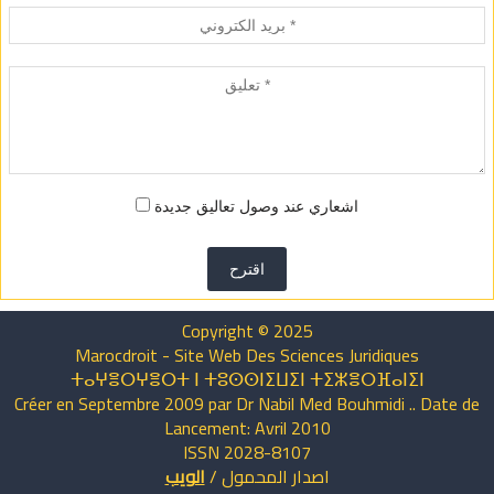
اشعاري عند وصول تعاليق جديدة
اقترح
Copyright © 2025
Marocdroit - Site Web Des Sciences Juridiques
ⵜⴰⵖⴻⵔⵖⴻⵔⵜ ⵏ ⵜⵓⵙⵙⵏⵉⵡⵉⵏ ⵜⵉⵣⴻⵔⴼⴰⵏⵉⵏ
Créer en Septembre 2009 par Dr Nabil Med Bouhmidi .. Date de
Lancement: Avril 2010
ISSN 2028-8107
الويب
/
المحمول
اصدار