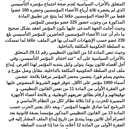
المتعلق بالأحزاب السياسية لعدم صحة اجتماع مؤتمره التأسيسي
الذي لم يحضره ثلاثة أرباع الأعضاء المؤسسين وحضره 180 عضوا
فقط من الأعضاء المؤسسين خلافا لما ينتج عن تطبيق المادة
المذكورة من وجوب حضور 225 عضو مؤسس للمؤتمر.
وحيث أجابت الجهة المدعى عليها بكون المؤتمر انعقد بشكل صحيح
ما دام أن عدد الأعضاء المؤسسين الحاضرين للمؤتمر التأسيسي بلغ
239 عضو حسب الإشهادات المدلى بها في الملف، خلافا لما تمسكت
به السلطة الحكومية المكلفة بالداخلية.
وحيث تنص المادة 12 من القانون التنظيمي رقم 29.11 المتعلق
بالأحزاب السياسية على أنه "عند اختتام المؤتمر التأسيسي، وفي
أجل أقصاه ثلاثون يوما، يتولى وكيل ينتدبه المؤتمر لهذا الغرض، إيداع
ملف لدى السلطة الحكومية المكلفة بالداخلية، مقابل وصل مؤرخ و
مختوم يسلم فورا، يتضمن محضر المؤتمر مرفقا بلائحة تتضمن
أسماء 1000 مؤتمر على الأقل، تتوفر فيهم الشروط المنصوص عليها
في الفقرة الأولى من المادة 11 من نفس القانون التنظيمي، و
توقيعاتهم و أرقام بطائق تعريفهم الوطنية، و بلائحة أعضاء الأجهزة
المسيرة للحزب، و كذا بثلاثة نظائر لكل من النظام الأساسي و
البرنامج كما صادق عليهما المؤتمر"، وبعد ذلك يعتبر الحزب حسب
المادة 13 من القانون التنظيمي المذكور مؤسسا بصفة قانونية بعد
انصرام أجل ثلاثين يوما يبتدئ من تاريخ إيداع الملف المشار إليه في
الفقرة الأولى من المادة 12 أعلاه، ما عدا إذا قدمت السلطة