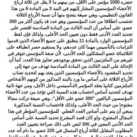
حضره 1000 مؤتمر على الأقل، من بينهم ما لا يقل عن ثلاثة أرباع
الأعضاء المؤسسين المشار إليهم في البند 3 من المادة 6 من هذا
القانون التنظيمي، وهي صيغة يتضح منها أن نسبة الأرباع الثلاثة
تحتسب انطلاقا من عدد المؤسسين وهو عدد قد يكون أكثر من 300
عضو، على أساس أن البند الثالث من المادة السادسة اقتصر على
تحديد العدد الأدنى فقط دون تعيين الحد الأعلى، ولذلك فإن لفظ
المؤسسين الوارد بالمادة 11 ينطبق على جميع الأعضاء الذين قدموا
التزامات بالتأسيس مهما كان عددهم، ولا يستقيم حصر انطباقه على
الثلاثمائة عضو المشكلين للحد الأدنى، لأن صفة المؤسس تتوفر في
غيرهم من الملتزمين الذين تحقق بوجودهم تجاوز هذا العدد، كما أن
الإحالة على البند الثالث من المادة السادسة تهدف من جهة إلى
تحديد المقصود بالأعضاء المؤسسين الذين يعتد بهم لتحديد نصاب
الأرباع الثلاثة على أساس ما ورد بالبند المذكور من كونهم الأشخاص
الملتزمين كتابيا بعقد المؤتمر التـأسيسي داخل الأجل، ومن جهة ثانية
تهدف لتحديد أساس احتساب هذه النسبة التي تؤخذ من عدد الأعضاء
المؤسسين البالغين "300 عضو على الأقل"، وهي صيغة تركت مجالا
مفتوحا من حيث الحد الأعلى، ولذلك فاحتساب النسبة المذكورة
ينبغي أن يتم على أساس العدد الفعلي للمؤسسين المؤطر في هذا
المجال المفتوح، ولو كان قصد المشرع تحديد النسبة على أساس
الحد الأدنى المعين في 300 لنص على ذلك صراحة بتعيين العدد
المطلوب المقابل لثلاثة أرباع المتمثل في 225 عضو، ما دام أنه عدد
ثابت قابل للتحديد الرقمي بشكل مسبق بغض النظر عن العدد الفعلي