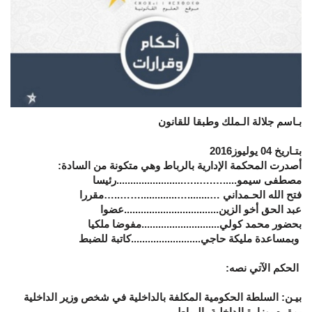
بـاسم جلالة الـملك وطبقا للقانون
بتـاريخ 04 يوليوز2016
أصدرت المحكمة الإدارية بالرباط وهي متكونة من السادة:
مصطفى سيمو.....….…..…........................رئيسا
فتح الله الحـمداني …........….............……..…مقررا
عبد الحق أخو الزين..................................عضوا
بحضور محمد كولي............................مفوضا ملكيا
وبمساعدة مليكة حاجي.........................كاتبة للضبط
الحكم الآتي نصه:
بيـن: السلطة الحكومية المكلفة بالداخلية في شخص وزير الداخلية
بمقره بوزارة الداخلية بالرباط.