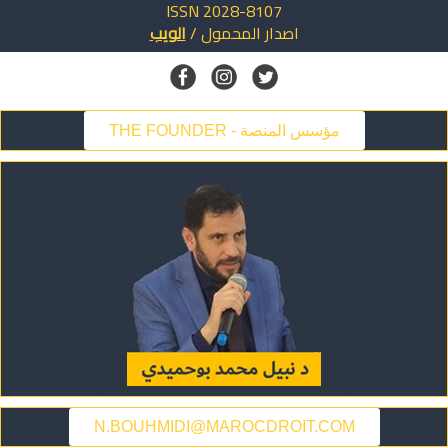
ISSN 2028-8107
اصدار
المحمول
/
الويب
THE FOUNDER - مؤسس المنصة
N.BOUHMIDI@MAROCDROIT.COM