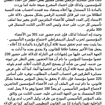
للمؤسسين، ولذلك فإن اعتماد المشرع صيغة عامة كما وردت
بالمادة 11 المستدل بها أعلاه يستفاد منه قصده احتساب هذه النسبة
انطلاقا من عدد غير قابل للتحديد الرقمي بشكل مسبق، دلالة على
الاستناد إلى العدد الفعلي للأعضاء الملتزمين الذي يتغير تبعا لملف
تأسيس كل حزب على حدة، وليس الحد الأدنى الثابت المتمثل في
300 ملتزم.
وحيث إنه استنادا لذلك، فإن عدم حضور عدد 301 من الأعضاء
المؤسسين لحزب البديل الديمقراطي لاجتماع مؤتمره التأسيسي -
بما يثبت معه عدم تحقق نسبة ثلاثة أرباع الواردة بالمادة 11 أعلاه -
يجعل هذا الأخير منعقدا خلافا للقانون، ولا يجدي بعده ما أدلت به
الجهة المدعى عليها من إشهادات في النازلة للدلالة على حضور 239
عضوا مؤسسا للمؤتمر، ما دام أن هذا الحضور، بغض النظر عن ثبوته
من عدمه، ليس من شأنه أن يصحح الخرق الثابت أعلاه، لعدم بلوغه
عددا يطابق نسبة ثلاثة أرباع كما تم احتسابها آنفا، كما أنه على فرض
مسايرة الطرفين في احتساب النصاب المطلوب توفره على أساس
225 عضوا مؤسسا، فإن ذلك لا يحقق ما يجعل المؤتمر منعقدا بشكل
قانوني، ما دام ثبت في الملف أن عدد الأعضاء المؤسسين الحاضرين
لاجتماع المؤتمر التأسيسي، لم يتعدَّ 180 عضوا وهو ما لا يصل لعدد
225 المتمسك به من الجهة المدعى عليه، حسب الثابت من وثائق
ملف المؤتمر التأسيسي المودع من طرف وكيل الحزب لدى وزارة
الداخلية تقيدا بالمادة 12 من القانون التنظيمي المذكور كما تم الإدلاء