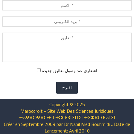
اشعاري عند وصول تعاليق جديدة
اقترح
Copyright © 2025
Marocdroit - Site Web Des Sciences Juridiques
ⵜⴰⵖⴻⵔⵖⴻⵔⵜ ⵏ ⵜⵓⵙⵙⵏⵉⵡⵉⵏ ⵜⵉⵣⴻⵔⴼⴰⵏⵉⵏ
Créer en Septembre 2009 par Dr Nabil Med Bouhmidi .. Date de
Lancement: Avril 2010