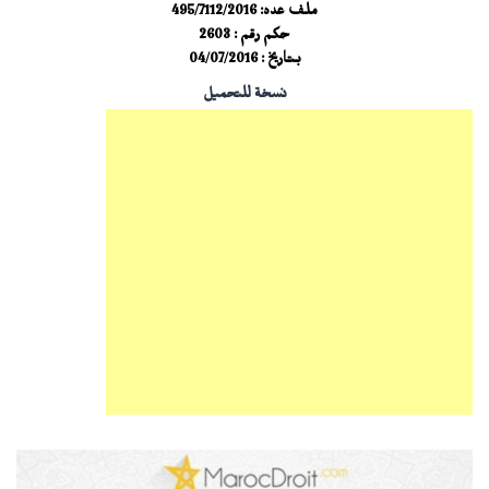
ملف عدد: 495/7112/2016
حكم رقم : 2603
بـتـاريخ : 04/07/2016
نسخة للتحميل