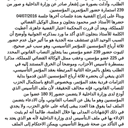
الطلب، وأدلت بصورة من إشعار صادر عن وزارة الداخلية و صور من
239 استمارة حضور المؤتمرين المؤسسين.
وبناءً على إدراج القضية بعدة جلسات آخرها جلسة 04/07/2016
حضرها الأستاذ عمر محمود بنجلون و ممثل الوكيل القضائي
للمملكة، وبعد أن قررت المحكمة اعتبار القضية جاهزة، أعطيت
الكلمة للأستاذ بنجلون الذي أكد ما ورد بمذكرته الجوابية وأوضح أن
السبب الوحيد الذي تستشف منه الجدية هو ما أثير حول عدم حضور
ثلاثة أرباع المؤسسين للمؤتمر التأسيسي، وهو سبب غير صحيح،
لثبوت حضور 239 عضو مؤسس بما يتجاوز النصاب القانوني المحدد
في 225 عضو مؤسس، وعقب ممثل الوكالة القضائي للمملكة، مذكرا
بمسطرة تأسيس الأحزاب، وموضحا أن الخرق المستند إليه في
الطلب يتعلق بالمرحلة الثانية المرتبطة بعقد المؤتمر التأسيسي،
الذي ينبغي أن يحضره ثلاثة أرباع المؤسسين الذين قدموا بداية
التزامات فردية بعقد المؤتمر، وبخصوص الدفع باستكمال الحزب
للنصاب القانوني، فإنه مخالف للحقيقة، لأن ملف التأسيس الذي
أودع لدى وزارة الداخلية لا يتضمن حضور إلا 180 عضوا من
المؤسسين وهو ما يقل عن النصاب القانوني، وأن الادعاء بتضمن
الملف لما يفوق هذا العدد يبقى إثباته على عاتق الحزب، ولا يجدي
في ذلك الإشهادات المدلى بها خلال الجلسة، طالما أنه لم يثبت
الإدلاء بها في ملف الـتأسيس لدى وزارة الداخلية لأنه هو الذي يعتد به
في التأكد من صحة شروط التأسيس، ويمكن الاحتكام إلى الملف