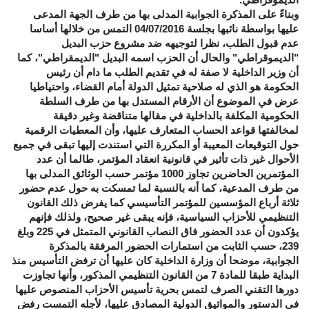
وبناءً على المذكرة الجوابية المدلى بها من طرف الجهة المدعى
عليها بواسطة نائبها بجلسة 04/07/2016 التمس من خلالها أساسا
عدم قبول الطلب، نظرا لتوجيهه ضد مشروع حزب البديل
"الديموقراطي" والحال أن الحزب اسمه البديل "الديمقراطي"، كما
أن وزير الداخلية لا صفة له في تقديم الطلب ما دام أن رئيس
الحكومة هو الذي له صلاحية تمثيل الدولة أمام القضاء، واحتياطيا
عرض في الموضوع أن الأرقام المستدل بها من طرف السلطة
الحكومية المكلفة بالداخلية في مقالها متناقضة وغير دقيقة
لمخالفتها قواعد الحساب المتعارف عليها، وأن المعطيات الرقمية
حول التوقيعات المعيبة أو المكررة التي استندت إليها تبقى في جميع
الأحوال غير ذات تأثير في قانونية انعقاد المؤتمر، طالما أن عدد
المؤتمرين الحاضرين تجاوز 1000 مؤتمر حسب الوثائق المدلى بها
من طرف المدعية، كما أنه بالنسبة لما تمسكت به حول عدم حضور
ثلاثة أرباع المؤسسين للمؤتمر التأسيسي كما يفرض ذلك القانون
التنظيمي للأحزاب السياسية، فإنه يبقى غير صحيح، ولذلك فإنهم
يؤكدون أن عدد الحضور فاق النصاب القانوني المتمثل في 225 وبلغ
239، حسب الثابت من استمارات الحضور المرفقة بالمذكرة
الجوابية، موضحا أن وزارة الداخلية كان عليها أن ترفض التأسيس منذ
البداية طبقا للمادة 7 من القانون التنظيمي المذكور، وأنها تجاوزت
دورها التقني الصرف لتمس بحرية تأسيس الأحزاب المنصوص عليها
في الدستور والمواثيق الدولية المصادق عليها، لأجله التمست رفض