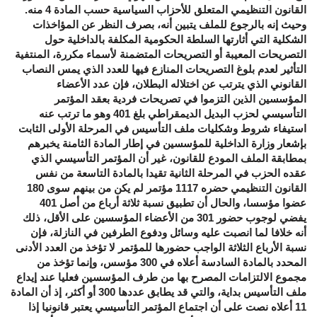
القانون التنظيمي المتعلق للأحزاب السياسية حسب المادة 4 منه.
وحيث إنه بالرجوع للملف يتبين أنه، بصرف النظر عن المؤاخذات
الشكلية التي أثارتها السلطة الحكومية المكلفة بالداخلية حول
التصريحات المعيبة أو التصريحات المتضمنة لأسماء مكررة، المنتفية
التأثير لعدم بلوغ التصريحات المنازع فيها للعدد الذي يمس النصاب
القانوني الذي يترتب عن اختلاله البطلان، فإن عدد الأعضاء
المؤسسين الذين التزموا في تصريحات فردية بعقد المؤتمر
التأسيسي لحزب البديل الديمقراطي بلغ 401 وهو ما ترتب عنه
استيفاء شروط وشكليات ملف التأسيس في المرحلة الأولى الثابت
بإشعار وزارة الداخلية للمؤسسين في إطار المادة الثامنة يخبرهم
بمطابقة الملف المودع للقانون، غير أن المؤتمر التأسيسي الذي
عقده الحزب في المرحلة الثانية تقيدا بالمادة التاسعة من نفس
القانون التنظيمي حضره 1117 مؤتمر لم يكن من بينهم سوى 180
عضوا مؤسسا، والحال أن تطبيق نسبة ثلاثة أرباع من أصل 401
يفضي لوجوب حضور 301 من الأعضاء المؤسسين على الأقل، ذلك
أنه خلافا لما انصبت عليه وسائل ودفوع الطرفين في النازلة، فإن
نسبة الأرباع الثلاثة الواجب حضورها للمؤتمر لا تؤخذ من العدد الأدنى
المحدد بالمادة السادسة أعلاه في 300 مؤسس، وإنما تؤخذ من
مجموع الالتزامات المصرح بها من طرف المؤسسين فعليا عند إيداع
ملف التأسيس بداية، والتي قد يطابق عددها 300 أو أكثر، إذ أن المادة
11 أعلاه نصت على أن اجتماع المؤتمر التأسيسي يعتبر قانونيا إذا