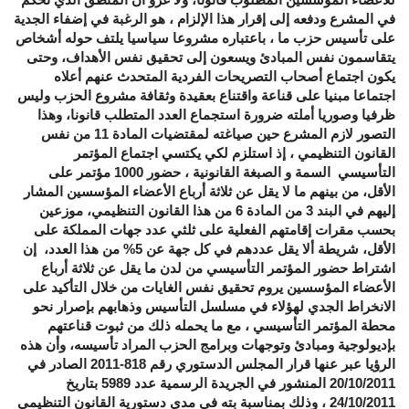
في المشرع ودفعه إلى إقرار هذا الإلزام ، هو الرغبة في إضفاء الجدية
على تأسيس حزب ما ، باعتباره مشروعا سياسيا يلتف حوله أشخاص
يتقاسمون نفس المبادئ ويسعون إلى تحقيق نفس الأهداف، وحتى
يكون اجتماع أصحاب التصريحات الفردية المتحدث عنهم أعلاه
اجتماعا مبنيا على قناعة واقتناع بعقيدة وثقافة مشروع الحزب وليس
ظرفيا وصوريا أملته ضرورة استجماع العدد المتطلب قانونا، وهذا
التصور لازم المشرع حين صياغته لمقتضيات المادة 11 من نفس
القانون التنظيمي ، إذ استلزم لكي يكتسي اجتماع المؤتمر
التأسيسي السمة و الصبغة القانونية ، حضور 1000 مؤتمر على
الأقل، من بينهم ما لا يقل عن ثلاثة أرباع الأعضاء المؤسسين المشار
إليهم في البند 3 من المادة 6 من هذا القانون التنظيمي، موزعين
بحسب مقرات إقامتهم الفعلية على ثلثي عدد جهات المملكة على
الأقل، شريطة ألا يقل عددهم في كل جهة عن 5% من هذا العدد، إن
اشتراط حضور المؤتمر التأسيسي من لدن ما يقل عن ثلاثة أرباع
الأعضاء المؤسسين يروم تحقيق نفس الغايات من خلال التأكيد على
الانخراط الجدي لهؤلاء في مسلسل التأسيس وذهابهم بإصرار نحو
محطة المؤتمر التأسيسي ، مع ما يحمله ذلك من ثبوت قناعتهم
بإديولوجية ومبادئ وتوجهات وبرامج الحزب المراد تأسيسه، وأن هذه
الرؤيا عبر عنها قرار المجلس الدستوري رقم 818-2011 الصادر في
20/10/2011 المنشور في الجريدة الرسمية عدد 5989 بتاريخ
24/10/2011 ، وذلك بمناسبة بته في مدى دستورية القانون التنظيمي