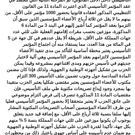
عقد المؤتمر التأسيسي الذي اعتبرت المادة 11 من القانون
التنظيمي المذكور انعقاده قانونيا بحضور 1000 مؤتمر على الأقل، من
بينهم ما لا يقل عن ثلاثة أرباع الأعضاء المؤسسين الذين سبق أن
التزموا بعقد المؤتمر كما أشير إليهم في البند 3 من المادة 6
المذكورة، موزعين بحسب مقرات إقامتهم الفعلية على ثلثي عدد
جهات المملكة على الأقل، شريطة ألا يقل عددهم في كل جهة عن 5
في المائة من هذا العدد، مما يستفاذ منه أن اجتماع المؤتمر
التأسيسي يعتبر محطة أساسية للتأكد من مدى تنفيذ الأعضاء
المؤسسين لالتزامهم بعقد المؤتمر التأسيسي وهي آلية لاختبار
جديتهم في تأسيس حزبهم ومدى اقتناعهم بمشروعه وقيدا يمكن
الحزب من تشكيل أجهزته الوطنية و الجهوية، ولذلك فإذا كان مضمن
المادة السادسة حول وجوب تضمين ملف التأسيس 300 التزام
مكتوب للأعضاء المؤسسين يعتبر مقتضى شكليا يعتبر الحزب متقيدا
بها بمجرد وجود إيداع تصريحات مكتوبة طي ملف التأسيس، فإن
مقتضيات المادة 11 المذكورة تنصرف إلى فرض التزام موضوعي
على عاتق الحزب لا يعتبر متحققا إلا بحضور المؤتمر التأسيسي فعليا
من طرف الأعضاء المؤسسين أصحاب التصريحات المكتوبة المشار
إليها سلفا بنسبة ثلاثة أرباع على الأقل، مع إضافة قيد جديد يتعلق
بوجوب أن يكونوا موزعين على ثلثي جهات المملكة بنسة 5 % منهم
بكل جهة، تأكيدا لقدرة الحزب على تشكيل أجهزته الوطنية و الجهوية
مع ضمان عدم تأسيسه على أساس جهوي باعتبار ذلك من محظورات