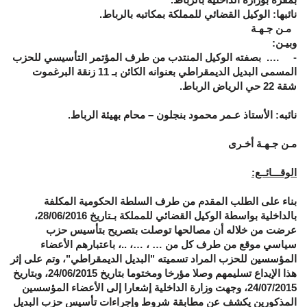
نائبها: الوكيل القضائي للمملكة بمكاتبه بالرباط.
مـن جـهـة
وبيـن:
- …. بصفته الوكيل المنتدب من طرف المؤتمر التأسيسي للحزب
المسمى البديل الديمقراطي بعنوانه الكائن بـ 11 زنقة البرغموت
شقة 22 حي الرياض الرباط.
نائبه: الأستاذ عـمر محمود بنجلون – محام بهيئة الرباط.
مـن جـهـة أخـرى
الوقـــائــع:
بناء على الطلب المقدم من طرف السلطة الحكومية المكلفة
بالداخلية بواسطة الوكيل القضائي للمملكة بـتاريخ 28/06/2016،
عرضت من خلاله أن مصالحها توصلت بتصريح بتأسيس حزب
سياسي موقع من طرف كل من … ، …، ..، باعتبارهم الأعضاء
المؤسسين للحزب المراد تسميته "البديل الديمقراطي"، وتم على إثر
هذا الإيداع تسليمهم وصلا مؤرخا ومختوما بتاريخ 24/06/2015، وبتاريخ
24/07/2015، وجهت وزارة الداخلية إشعارا إلى الأعضاء المؤسسين
المذكورين يكشف عن مطابقة شروط وإجراءات تأسيس حزب البديل