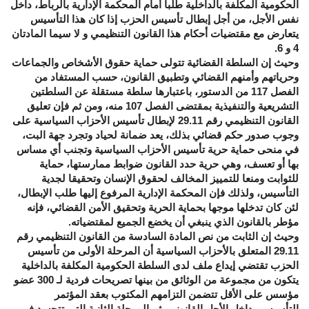
الحكومية المكلفة بالداخلية طلبا أمام المحكمة الإدارية بالرباط، داخل
نفس الأجل، من أجل إبطال تأسيس الحزب إذا كان هذا التأسيس
يتعارض مع مقتضيات أحكام هذا القانون التنظيمي و لا سيما المادتان
4 و 6.
وحيث إن السلطة القضائية تتولى حماية حقوق الأشخاص والجماعات
وحرياتهم وأمنهم القضائي وتطبيق القانون، حسب المستفاد من
الفصل 117 من الدستور، باعتبارها سلطة مستقلة عن السلطتين
التشريعية والتنفيذية بمقتضى الفصل 107 منه، ومن ثم فإن تعليق
القانون التنظيمي رقم 29.11 لإبطال تأسيس الأحزاب السياسية على
وجوب صدور حكم قضائي بذلك، يعد ضمانة لحياد وتجرد جهة البت،
في منحى حماية حرية تأسيس الأحزاب السياسية وتجنب أي مساس
بها أو تعسف، وهي حرية حدد القانون ضوابط ممارستها، حماية
للثوابت ومنعا للتمييز المخالف لحقوق الإنسان وتحقيقا لجدية
التأسيس، ولذلك فإن المحكمة الإدارية المرفوع إليها طلب الإبطال،
لئن كان تدخلها موجها بحماية الحرية وتحقيق الأمن القضائي، فإنه
مؤطر بالقانون الذي ينبغي أن يخضع الجميع لمقتضياته.
وحيث إن الثابت من نص المادة السادسة من القانون التنظيمي رقم
29.11 المتعلق بالأحزاب السياسية أن المرحلة الأولى من تأسيس
الحزب تقتضي إيداع ملف لدى السلطة الحكومية المكلفة بالداخلية
يتكون من مجموعة من الوثائق من بينها تصريحات فردية لـ 300 عضو
مؤسس على الأقل تتضمن التزامهم المكتوب بعقد المؤتمر
التأسيسي داخل الأجل القانوني، ثم المرحلة الثانية التي تتجسد في