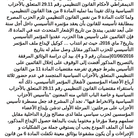
الديمقراطي لأحكام القانون التنظيمي رقم 29.11 المتعلق بالأحزاب
السياسية وذلك تقيدا بما تمليه المادة 8 من هذا القانون التنظيمي،
ولما كانت المادة 9 من نفس القانون التنظيمي تلزم الحزب المصرح
بمطابقة تأسيسه للقانون بأن يعقد مؤتمره التأسيسي داخل أجل سنة
على أبعد تقدير، يبتدئ من تاريخ الإشعار المتحدث عنه في المادة 8،
فإن القائمين على تأسيس هذا الحزب، عقدوا المؤتمر التأسيسي
بتاريخ7 ماي 2016، حيث تم انتداب … كوكيل لإيداع ملف المؤتمر
التأسيسي للحزب المذكور مقابل وصل سلم له بتاريخ
01/06/2016(سندان رقم 3 و 4)، بيد أن دراسة الوثائق المرفقة
بالتصريح المذكور أفضت إلى الوقوف على إخلال القائمين على
التأسيس بشرط جوهري تفرضه مقتضيات المادة 11 من القانون
التنظيمي المتعلق بالأحزاب السياسية المتجسد في عدم حضور ثلاثة
أرباع الأعضاء المؤسسين لأشغال المؤتمر التأسيسي، ذلك أنه
باستقراء مقتضيات القانون التنظيمي رقم 29.11 المتعلق بالأحزاب
السياسية و خاصة الباب الثاني منه المعنون "بتأسيس الأحزاب
السياسية والانخراط فيها"، نجد أن المشرع قد جعل مسطرة تأسيس
الأحزاب على مرحلتين: المرحلة الأولى تدشن بإيداع الأعضاء
المؤسسين لحزب سياسي ملفا لدى مصالح وزارة الداخلية مقابل
تسلمهم وصلا مؤرخا و مختوما يثبت بالبداهة حصول الإيداع المذكور،
علما أن الملف المودع يجب أن يستوفي جملة من الشكليات و
الإجراءات و أن يكون مشفوعا بوثائق معينة تكفلت المادة 6 من قانون