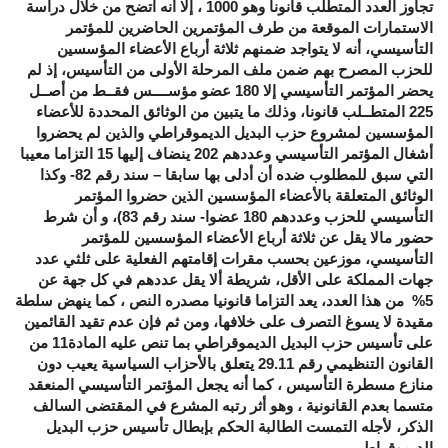
تجاوز العدد المتطلب قانونا وهو 1000 ، إلا أنه اتضح من خلال دراسة
الاستمارات الموقعة من طرف المؤتمرين الحاضرين للمؤتمر
التأسيسي، أنه لا يتواجد ضمنهم ثلاثة أرباع الأعضاء المؤسسين
للحزب المصرح بهم ضمن ملف المرحلة الأولى من التأسيس، إذ لم
يحضر المؤتمر التأسيسي إلا 180 عضو مؤســــس فقــط من أصــل
225 المتطــلب قانونا، وذلك ما يتبين من الوثائق المحددة للأعضاء
المؤسسين لمشروع حزب البديل الديموقراطي والذين لم يحضروا
أشغال المؤتمر التأسيسي وعددهم 202 ينضاف إليها 15 التزاما معيبا
التي سبق للمطلوب ضده أن أدلى بها سابقا – سند رقم 82- وكذا
الوثائق المتعلقة بالأعضاء المؤسسين الذين حضروا المؤتمر
التأسيسي للحزب وعددهم 180 عضوا- سند رقم 83)، و أن شرط
حضور مالا يقل عن ثلاثة أرباع الأعضاء المؤسسين للمؤتمر
التأسيسي، موزعين بحسب مقرات إقامتهم الفعلية على ثلثي عدد
جهات المملكة على الأقل، شريطة ألا يقل عددهم في كل جهة عن
5% من هذا العدد، يعد التزاما قانونيا مصدره النص ، كما ينهض سلطة
مقيدة لا يسوغ التصرف على خلافها، ومن ثم فإن عدم تقيد القائمين
على تأسيس حزب البديل الديموقراطي بما تنص عليه المادة11 من
القانون التنظيمي رقم 29.11 يتعلق بالأحزاب السياسية يعيب دون
منازع مسطرة التأسيس ، كما أنه يجعل المؤتمر التأسيسي المنعقد
متسما بعدم القانونية ، وهو أثر رتبه المشرع في المقتضى السالف
الذكر، لأجله التمست الطالبة الحكم بإبطال تأسيس حزب البديل
الديموقراطي.