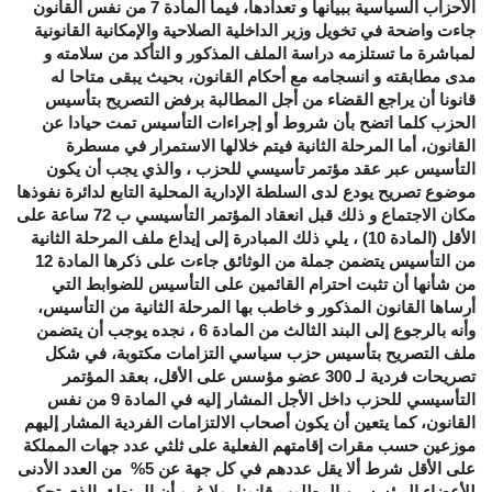
الأحزاب السياسية ببيانها و تعدادها، فيما المادة 7 من نفس القانون
جاءت واضحة في تخويل وزير الداخلية الصلاحية والإمكانية القانونية
لمباشرة ما تستلزمه دراسة الملف المذكور و التأكد من سلامته و
مدى مطابقته و انسجامه مع أحكام القانون، بحيث يبقى متاحا له
قانونا أن يراجع القضاء من أجل المطالبة برفض التصريح بتأسيس
الحزب كلما اتضح بأن شروط أو إجراءات التأسيس تمت حيادا عن
القانون، أما المرحلة الثانية فيتم خلالها الاستمرار في مسطرة
التأسيس عبر عقد مؤتمر تأسيسي للحزب ، والذي يجب أن يكون
موضوع تصريح يودع لدى السلطة الإدارية المحلية التابع لدائرة نفوذها
مكان الاجتماع و ذلك قبل انعقاد المؤتمر التأسيسي ب 72 ساعة على
الأقل (المادة 10) ، يلي ذلك المبادرة إلى إيداع ملف المرحلة الثانية
من التأسيس يتضمن جملة من الوثائق جاءت على ذكرها المادة 12
من شأنها أن تثبت احترام القائمين على التأسيس للضوابط التي
أرساها القانون المذكور و خاطب بها المرحلة الثانية من التأسيس،
وأنه بالرجوع إلى البند الثالث من المادة 6 ، نجده يوجب أن يتضمن
ملف التصريح بتأسيس حزب سياسي التزامات مكتوبة، في شكل
تصريحات فردية لـ 300 عضو مؤسس على الأقل، بعقد المؤتمر
التأسيسي للحزب داخل الأجل المشار إليه في المادة 9 من نفس
القانون، كما يتعين أن يكون أصحاب الالتزامات الفردية المشار إليهم
موزعين حسب مقرات إقامتهم الفعلية على ثلثي عدد جهات المملكة
على الأقل شرط ألا يقل عددهم في كل جهة عن 5% من العدد الأدنى
للأعضاء المؤسسين المطلوب قانونا، ولا غرو أن المنطق الذي تحكم