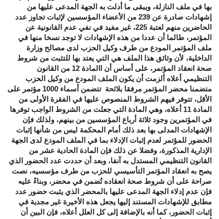
بها في ملف النازلة، ويبقى ما أدلت به الجهة المدعى عليها من
إشهادات صادرة عن 239 من الأعضاء المؤسسين لإثبات تجاوز عدد
الحاضرين منهم لعتبة 225، غير مفيد في نفي عدم القانونية عن
المؤتمر، طالما أن عددا من هذه الإشهادات لا توجد نسخا منها في
ملف المؤتمر المودع من طرف وكيل الحزب لدى مصالح وزارة
الداخلية، لأن وثائق هذا الملف هي التي يعتد بها للتثبت من شروط
صحة انعقاد المؤتمر، على أساس أن االمادة 12 من القانون
التنظيمي أعلاه ألزمت أن يكون الملف المودع من وكيل الحزب
متضمنا محضر المؤتمر مرفقا بلائحة تتضمن أسماء 1000 مؤتمر على
الأقل، تتوفر فيهم الشروط المنصوص عليها في الفقرة الأولى من
المادة 11 أعلاه، وهي المادة التي جعلت من الشروط الواجب توفرها
في المؤتمرين وجود ثلاثة أرباع المؤسسين من بينهم، ولذلك فإن
الإشهادات المدلى بها بعد ذلك أمام المحكمة ليس من شأنها إثبات
الحضور للمؤتمر لعدم إثبات الإدلاء بما في الملف المودع لدى الجهة
الإدارية المذكورة، وفضلا عن ذلك فإن المادة الحادية عشر من
القانون التنظيمي المستدل به آنفا، وبعد أن حددت عدد الحضور الذي
يصح به انعقاد المؤتمر التأسيسي للحزب من طرف مؤسسيه، نصت
صراحة على أن شروط صحة انعقاده تُضمن في محضر، وبناءً عليه
فإن عدم إدلاء الجهة المدعى عليها بالمحضر الذي يثبت حضور عدد
مطابق للإشهادات المستند إليها يجعل هذه الأخيرة غير مجدية في
إثبات الحضور، كما أنه بالإضافة إلى كل العلل أعلاه، فإن البين أن