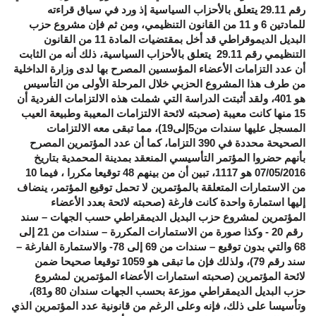
رقم 29.11 يتعلق بالأحزاب السياسية إذ ورد في سياق قراءته
للمادتين 6 و 11 من القانون التنظيمي، ومن ثم فإن مشروع حزب
البديل الديموقراطي قد أخل بمقتضيات المادة 11 من القانون
التنظيمي رقم 29.11 يتعلق بالأحزاب السياسية، ذلك أنه من الثابت
أن عدد التزامات الأعضاء المؤسسين المصرح بها لدى وزارة الداخلية
من طرف هذا المشروع الحزبي خلال المرحلة الأولى من التأسيس
هو 401، ولقد أثبتت الدراسة التي شملت هذه الالتزامات الفردية أن
15 منها كانت معيبة (صحبته لائحة الالتزامات المعيبة وطبيعة العيب
المسجل عليها سندات من5إلى19)، مما تبقى معه الالتزامات
الصحيحة محددة في 390 التزاما، كما أن عدد المؤتمرين المصرح
بأنهم حضروا المؤتمر التأسيسي المنعقد بمدينة المحمدية بتاريخ
07/05/2016 هو 1117، تبين أن من بينهم 48 توقيعا مكررا ، فيما 10
من الاستمارات المتعلقة بالمؤتمرين لا تحمل توقيع المؤتمر، ينضاف
إليها استمارة واحدة كانت فارغة (صحبته لائحة بعدد الأعضاء
المؤتمرين لمشروع حزب البديل الديمقراطي حسب الجهات – سند
رقم 20 - وكذا صورة من الاستمارات المكررة – سندات من 21 إلى
68 والتي بدون توقيع – سندات من 69 إلى 78- والاستمارة الفارغة –
سند رقم 79)، ولذلك فإن ما تبقى هو 1059 توقيعا صحيحا ضمن
لائحة المؤتمرين (صحبته استمارات الأعضاء المؤتمرين لمشروع
حزب البديل الديمقراطي موزعة بحسب الجهات سندان 80 و81)،
وتأسيسا على ذلك، فإنه وعلى الرغم من قانونية عدد المؤتمرين الذي