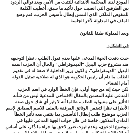
المودع لدى المحكمة الابتدائية للتثبت من الأمر، وبعد توالي الردود
بين الطرفين التي انصبت حول تأكيد ما سبق، أعطيت الكلمة
للمفوض الملكي الذي التمس إبطال تأسيس الحزب، فتم وضع
الملف في المداولة لآخر الجلسة.
وبعد المداولة طبقا للقانون
في الشكل:
حيث دفعت الجهة المدعى عليها بعدم قبول الطلب ، نظرا لتوجيهه
ضد مشروع حزب البديل "الديموقراطي" والحال أن الحزب اسمه
البديل "الديمقراطي"، و لكون وزير الداخلية لا صفة له في تقديم
الطلب ما دام أن رئيس الحكومة هو الذي له صلاحية تمثيل الدولة
أمام القضاء.
لكن حيث إنه من جهة أولى، فإن الخطأ الوارد في اسم الحزب
المدعى عليه المضمن بالمقال الافتتاحي للمدعية ليس من شأنه
التأثير على مقبولية الطلب، طالما أنه لا يثير أي شك حول صفة
الأطراف نظرا لتضمن الوثائق المرفقة بالملف للاسم المطابق لإسم
الحزب موضوع طلب إبطال التأسيس بما ينتفي معه تأثير الخطأ
المادي المذكور، خاصة في ظل جواب الجهة المدعى عليها في
موضوع الدعوى، وعدم ثبوت ضرر لاحق بها جراء ما ذُكر، على أساس
أن الإخلالات الشكلية والمسطرية لا يترتب عنها البطلان إلا بوجود