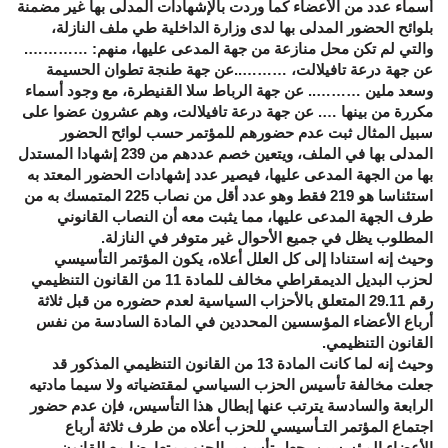
أسماء عدد من الأعضاء كما وردت بالإشهادات المدلى بها غير مضمنة
بلوائح الحضور المدلى بها لدى وزارة الداخلية طي ملف النازلة،
والتي لم تكن محل منازعة من جهة المدعى عليها، منهم: ………….
عن جهة درعة تافيلالت، ………..عن جهة طنجة تطوان الحسيمة
وسعد ملين ……….. عن جهة الرباط سلا القنيطرة، مع وجود أسماء
مكررة من بينها …. عن جهة درعة تافيلالت، وهم عشرون عضوا على
سبيل المثال ثبت عدم حضورهم للمؤتمر حسب لوائح الحضور
المدلى بها في الملف، ويتعين خصم عددهم من 239 إشهادا المستدل
بها من الجهة المدعى عليها، فيصير عدد إشهادات الحضور المعتد به
استئناسا هو 219 فقط وهو عدد أقل من نصاب 225 المتمسك به من
طرف الجهة المدعى عليها، مما يثبت معه أن النصاب القانوني
المطلوب يظل في جميع الأحوال غير متوفر في النازلة.
وحيث إنه استنادا إلى كل العلل أعلاه، يكون المؤتمر التأسيسي
لحزب البديل الديمقراطي مخالف للمادة 11 من القانون التنظيمي
رقم 29.11 المتعلق بالأحزاب السياسية لعدم حضوره من قبل ثلاثة
أرباع الأعضاء المؤسسين المحددين في المادة السادسة من نفس
القانون التنظيمي.
وحيث إنه لما كانت المادة 13 من القانون التنظيمي المذكور قد
جعلت مخالفة تأسيس الحزب السياسي لمقتضياته ولا سيما مادتيه
الرابعة والسادسة يترتب عنها إبطال هذا التأسيس، فإن عدم حضور
اجتماع المؤتمر التـأسيسي للحزب أعلاه من طرف ثلاثة أرباع
الأعضاء المؤسسين يجعل تأسيس الحزب متعارضا مع القانون