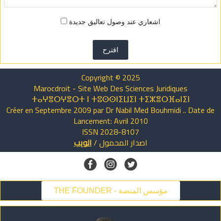
اشعاري عند وصول تعاليق جديدة
اقترح
Copyright © 2025
Marocdroit - Site Web Des Sciences Juridiques
ⵜⴰⵖⴻⵔⵖⴻⵔⵜ ⵏ ⵜⵓⵙⵙⵏⵉⵡⵉⵏ ⵜⵉⵣⴻⵔⴼⴰⵏⵉⵏ
Créer en Septembre 2009 par Dr Nabil Med Bouhmidi .. Date de
Lancement: Avril 2010
ISSN 2028-8107
اصدار
المحمول
/
الويب
THE FOUNDER - مؤسس المنصة