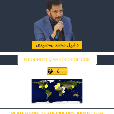
N.BOUHMIDI@MAROCDROIT.COM
PLATEFORME DES DÉCIDEURS JURIDIQUES /