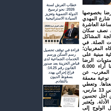
خطاب العرش لسنة
2026: نحو ترسيخ
رضا بخصوصها
الدولة التنموية وتعزيز
 المغرب المكان: الرباط، المعهد العالي للقضاء ،225 شارع المهدي
السيادة الاستراتيجية
ن: الأربعاء، 13 مارس 2019 من الساعة العاشرة
أن نصف سكان
لجة المشاكل
ات الصلة. في
كاه المغربيان؛
قراءة في توقف تحصيل
ية مبنية على
رسم السكن ورسم
الخدمات الجماعية لدى
تويات الرضا
قباض الخزينة بعد صدور
بخصوصها في المغرب. خلال العام الماضي، استطلعنا آراء 6.000
القانون رقم 14.25:
ياً من 12 منطقة في المغرب- عن
فراغ إجرائي يهدد
بسقوط الديون
ت نوعية معمقة
بالتقادم.
عناها. وتعطي
هذه البيانات التي سيتم تقديمها في مؤتمرنا الصحفي في 13 مارس،
ن أجل تحسين
أدلة. ويُعتبر
ل الولوج إلى