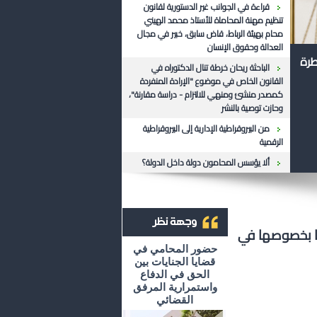
قراءة في الجوانب غير الدستورية لقانون
تنظيم مهنة المحاماة للأستاذ محمد الهيني
محام بهيئة الرباط، قاض سابق، خبير في مجال
العدالة وحقوق الإنسان
طرة
الباحثة ريحان خرطة تنال الدكتوراه في
القانون الخاص في موضوع "الإرادة المنفردة
كمصدر منشئ ومنهي للالتزام - دراسة مقارنة"،
وحازت توصية بالنشر
من البيروقراطية الإدارية إلى البيروقراطية
الرقمية
ألا يؤسس المحامون دولة داخل الدولة؟
ضا بخصوصها في
أرشيف وجهة نظر
حضور المحامي في
قضايا الجنايات بين
الحق في الدفاع
واستمرارية المرفق
القضائي