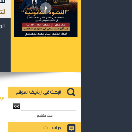
الو
بحث متقدم