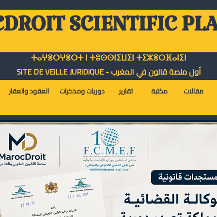
DROIT SCIENTIFIC PL
ⵜⴰⵖⴻⵔⵖⴻⵔⵜ ⵏ ⵜⵓⵙⵙⵏⵉⵡⵉⵏ ⵜⵉⵣⴻⵔⴼⴰⵏⵉⵏ
أول منصة قانون في المغرب - SiTE DE VEiLLE JURiDiQUE
مقالات
مكتبة
تقارير
دوريات ومذكرات
العقود والعقار