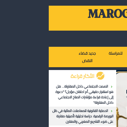
MAROC
للمراسلة
جديد قضاء
النقض
الأكثر قراءة
الصمت الاجتماعي داخل المقاولة... هل
هو استقرار حقيقي أم احتقان مؤجل؟ "دعوة
إلى إعادة قراءة مؤشرات المناخ الاجتماعي
داخل المقاولة"
الحماية القانونية للمعاملات المالية في ظل
البورصة الرقمية: دراسة تحليلية تأصيلية مقارنة
على ضوء التشريع المغربي والمقارن