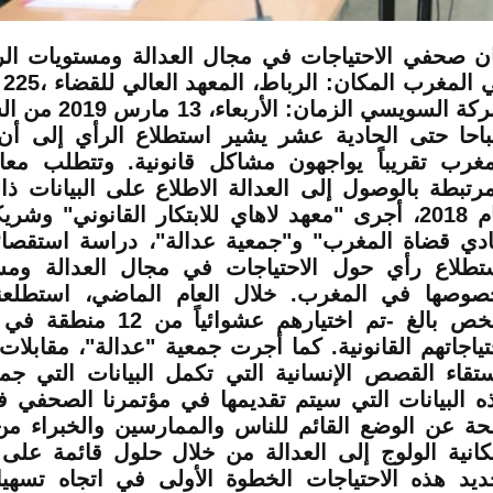
ان صحفي الاحتياجات في مجال العدالة ومستويات ال
في
بنبركة السويسي الزما
احا حتى الحادية عشر يشير استطلاع الرأي إلى 
مغرب تقريباً يواجهون مشاكل قانونية. وتتطلب معا
مرتبطة بالوصول إلى العدالة الاطلاع على البيانات ذ
عام 2018، أجرى "معهد لاهاي للابتكار القانوني" وشري
ادي قضاة المغرب" و"جمعية عدالة"، دراسة استقصائ
تطلاع رأي حول الاحتياجات في مجال العدالة ومس
شخص بالغ -تم اختيارهم عشوائ
تياجاتهم القانونية. كما أجرت جمعية "عدالة"، مقابلا
ستقاء القصص الإنسانية التي تكمل البيانات التي جم
حة عن الوضع القائم للناس والممارسين والخبراء م
كانية الولوج إلى العدالة من خلال حلول قائمة على ال
ديد هذه الاحتياجات الخطوة الأولى في اتجاه تسهي