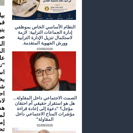
بي
النظام الأساسي الخاص بموظفي
إدارة الجماعات الترابية: لازمة
صب
لاستكمال تنزيل الإدارة الترابية
وورش الجهوية المتقدمة.
ال
03/08/2026
ال
"ن
اس
اح
الصمت الاجتماعي داخل المقاولة...
لا
هل هو استقرار حقيقي أم احتقان
مؤجل؟ "دعوة إلى إعادة قراءة
مؤشرات المناخ الاجتماعي داخل
لم
المقاولة"
إم
02/08/2026
تح