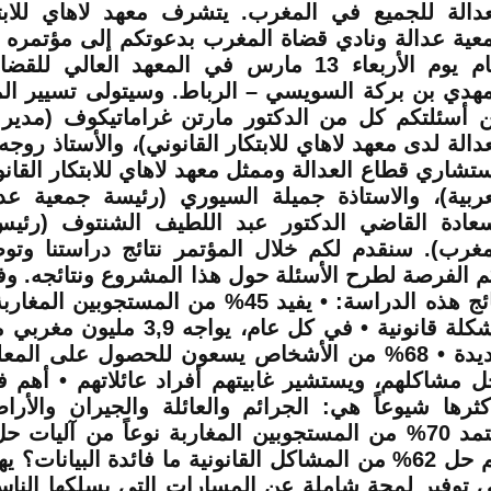
عدالة للجميع في المغرب. يتشرف معهد لاهاي للابتك
عية عدالة ونادي قضاة المغرب بدعوتكم إلى مؤتمره
مهدي بن بركة السويسي – الرباط. وسيتولى تسيير المؤ
 أسئلتكم كل من الدكتور مارتن غراماتيكوف (مدير 
عدالة لدى معهد لاهاي للابتكار القانوني)، والأستاذ روجه
تشاري قطاع العدالة وممثل معهد لاهاي للابتكار القان
عربية)، والاستاذة جميلة السيوري (رئيسة جمعية عد
عادة القاضي الدكتور عبد اللطيف الشنتوف (رئي
مغرب). سنقدم لكم خلال المؤتمر نتائج دراستنا وتوصي
م الفرصة لطرح الأسئلة حول هذا المشروع ونتائجه. وف
نتائج هذه الدراسة: • يفيد 45% من المستجوبين
مشكلة قانونية • في كل عام، يواجه 
جديدة • 68% من الأشخاص يسعون للحصول على الم
ل مشاكلهم، ويستشير غابيتهم أفراد عائلاتهم • أهم 
كثرها شيوعاً هي: الجرائم والعائلة والجيران والأر
يعتمد 70% من المستجوبين المغاربة نوعاً من آليات ح
يتم حل 62% من المشاكل القانونية ما فائدة البيانات
ى توفير لمحة شاملة عن المسارات التي يسلكها الناس