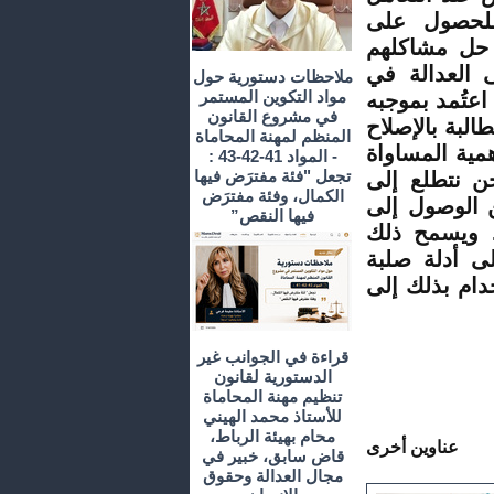
 للحصول على
ن حل مشاكلهم
ى العدالة في
ملاحظات دستورية حول
مواد التكوين المستمر
2، أُجري استفتاء اعتُمد بموجبه
في مشروع القانون
البة بالإصلاح
المنظم لمهنة المحاماة
تور على أهمية المساواة
- المواد 41-42-43 :
تجعل "فئة مفترَض فيها
حن نتطلع إلى
الكمال، وفئة مفترَض
 الوصول إلى
فيها النقص”
ا. ويسمح ذلك
لى أدلة صلبة
دام بذلك إلى
قراءة في الجوانب غير
الدستورية لقانون
تنظيم مهنة المحاماة
للأستاذ محمد الهيني
محام بهيئة الرباط،
عناوين أخرى
قاض سابق، خبير في
مجال العدالة وحقوق