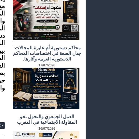
مع
ال
وا
دس
محاكم دستورية أم عابرة للمجالات:
بي
جدل السعة في اختصاصات المحاكم
ال
الدستورية العربية وآثارها.
ال
17/07/2026
بص
حو
وا
العمل الجمعوي والتحول نحو
المقاولة الاجتماعية في المغرب
>
16/07/2026