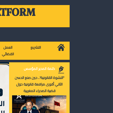
ATFORM
التشريع
العمل
القضائي
كلمة المدير المؤسس
"النشوة القانونية".. حين صنع الحسن
الثاني أقوى مرافعة قانونية حول
قضية الصحراء المغربية