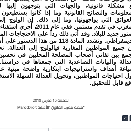
 مشكلة قانونية، والجهات التي يتوجهون إليها
معلومات والنصائح القانونية وما إذا كانوا يستطيعو
لعوائق التي يواجهونها، وما إلى ذلك. إن الولوج إل
المغرب في تقدم مستمر. ففي عام 011
تور جديد للبلاد. وقد أتى ذلك رداً على الاحتجاجات المط
الديمقراطي. وتشدد المادة 118 من هذا الدس
ن جميع المواطنين المغاربة فيالولوج إلى العدالة. ن
جمع بين تفاني أصحاب المصلحة المحليين في تحسين
عدالة والبيانات التصاعدية التي جمعناها في دراستن
ياغة أهداف واستراتيجيات ابتكارية واضحة مبنية ع
ل احتياجات المواطنين، وتحويل العدالة السهلة الاستخ
قع قابل للتحقيق.
الجمعة 15 مارس 2019
MarocDroit منصة مغرب القانون "الأصلية"
<