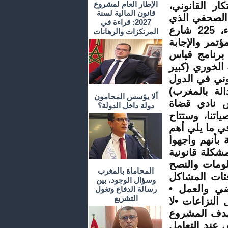
الإطار العام لمشروع
ار القانوني،
قانون المالية لسنة
 الصحفي الذي
2027: قراءة في
يُقام يوم الأربعاء 13 مارس في المعهد العالي للقضاء، 225 شارع
المرتكزات والرهانات
تمر والإجابة
برنامج قياس
 الخوري (كبير
وني في الدول
الة بالمغرب)
ألا يؤسس المحامون
س نادي قضاة
دولة داخل الدولة؟
اتنا، وستتاح
ي ما يلي أهم
 المغاربة بأنهم واجهوا
3,9 مليون مغربي مشكلة قانونية
علومات والنصح
المحاماة بالمغرب
فئات المشاكل
وسؤال الوجود، بين
اضي والعمل •
رسالة الدفاع وتغول
التشريع
ل النزاعات •لا
؟ يهدف المشروع
 عند التعامل