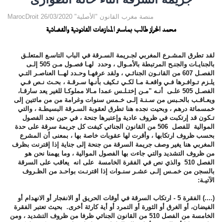
MarocDroit منصة مغرب القانون "الأصلية" 26/03/2020
محمد الخراز طالب بماستر المنازعات القانونية والقضائية
لقد تطرق المشـرع المغربي لجـريمة السـرقة في الباب التاسـع المتعلـق
بالجنايـات والجنـح المرتبطة بالأمـوال ، وحدد لهـا فصـول مـن 505 إلـى
الفصـل 607 من القانـون الجنائـي ، ولقد عرفهـا وحـدد لهــا العناصـر التـي
يلـزم تـوافـرها فـي واقعـة مـا لكـي تـكيف بأنـها سـرقـة ، بحـث نـص فـي
الفصـل 505 علـى أنـه "مـن إختـلـس عمدا مـالا مملوكـا للغير يعد سارقـا،
ويعـاقـب بالحـبس من سـنـة إلـى خـمس سنوات وغرامة من من مائتين إلى
خمسمائة درهم ، وبحيت نجده هنا تطرق لعقوبة السـرقة البسيطـة ، والتي
تـكون قد إرتكبت في ظروف عادية وإعتبرها جنحة ، في حين نجد الفصول
الموالية للفصل 506 من القانون الجنائي كيفت كل جريمة سرقة على حدة
بحسب ظروف ارتكابها ، وأقرت لها عقوبات خاصة بها ، بمعنى أن المشرع
المغربي هنا يغير وصف جريمة السرقة من جنحة إلى جناية إذا إقترنت بظرف
من ظروف التشديد والتي جاءت بها الفصول الموالية ، وما يهمنا نحن هو
الفصل 510 والذي نص في الفقرة الخامسة على انه يعاقب على السرقة
بالسجن من خمـس إلـى عشـر سنـوات إذا اقترنـت بواحـد من الظـروف
الآتيـة:
(....) الفقرة 5 - ارتكاب السرقة في أوقات الحريق أو الانفجار أو الانهدام أو
الفيضان، أو الغرق أو الثورة أو التمرد أو أية كارثة أخرى. بحيث تعتبر الفقرة
الخامسة من الفصل 510 من القانون الجنائي ظرفا من ظروف التشديد ، ومن