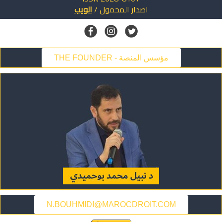
اصدار
المحمول
/
الويب
THE FOUNDER - مؤسس المنصة
N.BOUHMIDI@MAROCDROIT.COM