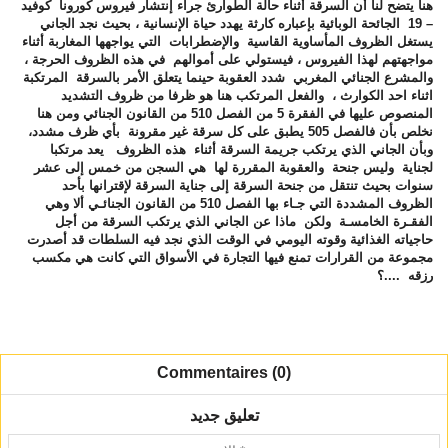
هنا يتضح لنا أن السرقة أثناء حالة الطوارئ جراء إنتشار فيروس كورونا كوفيد
– 19 الجائحة الوبائية بإعباره كارثة يهدد حياة الإنسانية ، بحيث نجد الجاني
يستغل الظروف المأساوية القاسية والإضطرابات التي يواجهها المغاربة أثناء
مواجهتهم لهذا الفيروس ، فيستولي على أموالهم في هذه الظروف الحرجة ،
والمشرع الجنائي المغربي شدد العقوبة حينما يتعلق الأمر بالسرقة المرتكبة
اثناء احد الكوارث ، والفعل المرتكب هنا هو ظرفا من ظروف التشديد
المنصوص عليها في الفقرة 5 من الفصل 510 من القانون الجنائي ومن هنا
نخلص بأن فالفصل 505 يطبق على كل سرقة غير مقرونة بأي ظرف مشدد،
وبأن الجاني الذي يرتكب جريمة السرقة أثناء هذه الظروف يعد مرتكبا
لجناية وليس جنحة والعقوبة المقررة لها هي السجن من خمس إلى عشر
سنوات بحيث تنتقل من جنحة السرقة إلى جناية السرقة لإقترانها بأحد
الظروف المشددة التي جـاء بها الفصل 510 من القانون الجنائـي ألا وهي
الفقـرة الخامسـة ولكن ماذا عن الجاني الذي يرتكب السرقة من أجل
حاجياته الغذائية وقوته اليومي في الوقت الذي نجد فيه السلطات قد أصدرت
مجموعة من القرارات تمنع فيها التجارة في الأسواق التي كانت هي مكسب
رزقه ....؟
Commentaires (0)
تعليق جديد