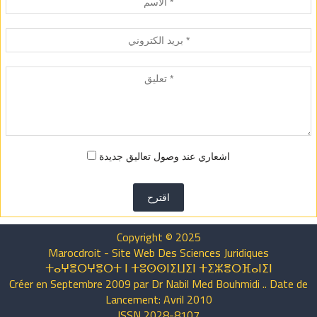
اشعاري عند وصول تعاليق جديدة
اقترح
Copyright © 2025
Marocdroit - Site Web Des Sciences Juridiques
ⵜⴰⵖⴻⵔⵖⴻⵔⵜ ⵏ ⵜⵓⵙⵙⵏⵉⵡⵉⵏ ⵜⵉⵣⴻⵔⴼⴰⵏⵉⵏ
Créer en Septembre 2009 par Dr Nabil Med Bouhmidi .. Date de
Lancement: Avril 2010
ISSN 2028-8107