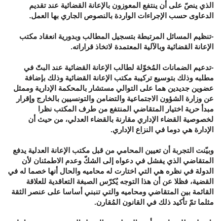
الذي ينصّ على أن ينتفع المعوزون بالإعانة القضائية عند تقديم
الدعاوى حسب الإجراءات الواردة بالنصوص الجاري بها العمل.
-تنظيم المسائل المرتبطة بتسجيل المطالب وبدورية انعقاد مكتب
الإعانة القضائية وبالآلية المعتمدة لاتخاذ قراراته.
-تدعيم الضمانات المُخوّلة لطالب الإعانة القضائية عند البتّ في
مطلبه وذلك بتوسيع تركيبة مكتب الإعانة القضائية وذلك بإضافة
عضوين جديدين هما على التوالي مستشار بالمحكمة الإدارية وممثل
عن وزارة الشؤون الاجتماعية والتضامن والتونسيين بالخارج وإقرار
مبدأ حرية اختيار المتقاضي المنتفع من طرف المكتب نظرا
لخصوصية القضاء الإداري مقارنة بالقضاء العدلي، من حيث أن
الإدارة هي دوما في النزاع الإداري.
وبيّنت التجربة أن تعيين المحامي من قبل مكتب الإعانة العدلية يدفع
المتقاضي الذي يفشل في دعواه إلى الشكّ وعدم الاطمئنان لأن
الدولة في نظره هي التي اختارت له محاميه والحال أنها خصما له في
القضية، فظلا عن أن هذا التوجه يُكرّس الصبغة التعاقدية للعلاقة
القائمة بين المتقاضي ومحاميه والتي تنبني أساسا على عنصر الثقة
مثلما تمّ تأكيد ذلك في القانون المُقارن.