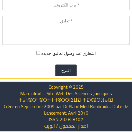
اشعاري عند وصول تعاليق جديدة
اقترح
Copyright © 2025
Marocdroit - Site Web Des Sciences Juridiques
ⵜⴰⵖⴻⵔⵖⴻⵔⵜ ⵏ ⵜⵓⵙⵙⵏⵉⵡⵉⵏ ⵜⵉⵣⴻⵔⴼⴰⵏⵉⵏ
Créer en Septembre 2009 par Dr Nabil Med Bouhmidi .. Date de
Lancement: Avril 2010
ISSN 2028-8107
اصدار
المحمول
/
الويب