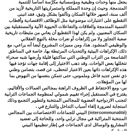
يجعل منها وحدات وظيفية ومؤسساتية مكرّسة أساسا للتنمية
المندمجة. وحيث إن وحدة المملكة واستمراريتها التاريخية لأزيد من
ألف سنة، انصهر خلالها السكان وتآلفوا بشكل وثيق، فقد انبنى
التقطيع على اعتبارات موضوعية مثل الوظائف الاقتصادية وأقطاب
التنمية المندمجة والعلاقات والتفاعلات الحيوية الآنية والمستقبلية بين
السكان المعنيين. ولم يكن لهذا التقطيع أن يعاني من مثبطات تاريخية
صعبة التجاوز ولا من إكراهات أو نعرات مخلة بالنهج العقلاني
والوظيفي المنشود. هذا، ومن مميزات المشروع أيضا أنه يراعي، مع
ذلك، الإكراهات البيئية والتحديات المرتبطة بها، خاصة في المناطق
الشاسعة من التراب الوطني التي ساكنتها قليلة وأرضها شبه صحراء
تتخللها بعض الواحات. وقد ذهب الاختيار إلى إقامة جهات تؤخذ فيها
هذه الإكراهات ذاتها بعين الاعتبار لتحظى، عن قصد، بتضامن وطني
ذي نفس جديد فاعل وملموس، حتى تتمكن بنفسها من النهوض بما
لها من المؤهلات.
س- ومع الاحتفاظ في الظروف الراهنة بمجالس العمالات والأقاليم،
يقترح في المستقبل إجراء تقييم شمولي لمنظومة الجماعات الترابية
لتجنب الازدواجية العضوية للمجالس المنتخبة ولتطوير التجمع وذلك
استجابة لضرورة إلغاء أسباب التداخل والتنازع في ،
(intercommunalité) البيني للجماعات الاختصاصات بين المجالس
المنتخبة المتراكبة في مجال ترابي واحد، وللحاجة إلى تعضيد
المشاريع والوسائل لدى الجماعات في إطار تنظيمها البيني
الديناميكي.