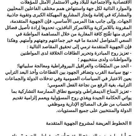
الاقتصادية والاجتماعية للبلاد وفي الاستثمار الأمثل للمؤهلات
والموارد الذاتية لكل جهة واستنهاض همم مختلف الفاعلين المحليين
والمشاركة في إقامة وإنجاز المشاريع المهيكلة الكبرى وتقوية جاذبية
الجهات. وإلى جانب هذا المرمى الأساسي، فإن الجهوية المتقدمة،
المقرونة باللامركزية وباللاتمركز النافذين، تحدوها إرادة تأصيل فضائل
أخرى منها تفّتح كافة المغاربة من خلال المساهمة المواطنة في
السعي المتواصل لخدمة ما فيه خير جماعتهم وجهتهم وأمتهم. وهكذا
فإن الجهوية المتقدمة ترمي إلى تحقيق المقاصد التالية :
- تعزيز روح المبادرة وتحرير الطاقات الخلاقة لدى المواطنين
والمواطنات ولدى منتخبيهم ؛
- الحد من المثبّطات والعراقيل البيروقراطية ومعالجة سلبياتها؛
- نهج سياسة القرب وتضافر الجهود بين القطاعات وأخذ البعد الترابي
بعين الاعتبار في السياسات العمومية وفي تدخلات الدولة والجماعات
الترابية، بغية الرفع من نجاعة الفعل العمومي؛
- تعزيز المناخ الديمقراطي وتوسيع نطاق الممارسة التشاركية بما
يواتي الحكامة الجيدة ويغذي روح المسؤولية ويعمم إلزامية تقديم
الحساب من طرف المصالح الإدارية وموظفي
الدولة والمنتخبين على جميع المستويات.
II الخطوط العريضة لمشروع الجهوية المتقدمة
ح- أول ما يتميز به النموذج المقترح أنه "ديمقراطي الجوهر"، بناء