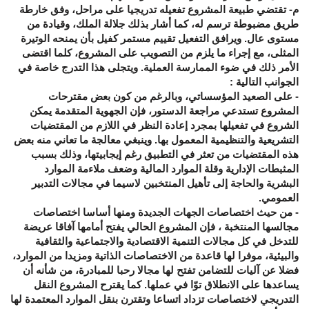
م- تقتضي طبيعة المشروع تفعيله تدريجيا على مراحل، وفق خارطة
طريق مضبوطة ترسم له، كما أشار بذلك جلالة الملك، وقيادة من
مستوى عال. ويرافق التفعيل تقييم مستمر كفيل بأن يمنحه الوتيرة
المثلى، مع إجراء ما يلزم من التصويب على المشروع، كلما اقتضى
الأمر ذلك في ضوء الممارسة العملية. ويتجلى هذا التدرج خاصة في
الجوانب التالية :
- على الصعيد المؤسساتي، وبالرغم من كون بعض مقترحات
المشروع تستدعي مراجعة الدستور، فإن الجهوية المتقدمة يمكن
الشروع في تفعيلها بمجرد إعادة النظر في اللازم من المقتضيات
التشريعية والتنظيمية المعمول بها. وينبغي معالجة ما تعاني منه بعض
هذه المقتضيات من تعثر في التطبيق رغم إيجابيتها، وذلك بسبب
المثبطات الإدارية وقلة الموارد المالية وضعف ملاءمة الموارد
البشرية والحاجة إلى تأهيل المنتخبين لاسيما في مجالات التدبير
العمومي.
- من حيث اختصاصات الجهات الجديدة ومنها أساسا اختصاصات
مجالسها المنتخبة ، فإن المشروع الحالي يفتح أمامها آفاقا عريضة
للتدخل في كل مجالات التنمية الاقتصادية والاجتماعية والثقافية
والبيئية، موفرا لها قاعدة من الاختصاصات الذاتية ومزيدا من الموارد،
فضلا عن آليات للتضامن تفتح لها مجالا رحبا للمبادرة، من شأنه أن
يساعدها على الانطلاق توّا في عملها. كما يقترح المشروع النقل
التدريجي لاختصاصات تزداد اتساعا وتقترن بنقل الموارد المعتمدة لها