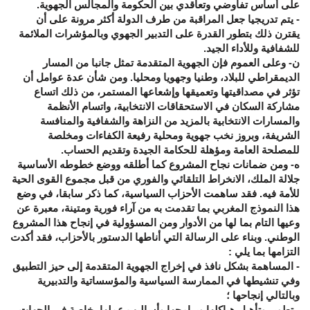
على أساس تفاوضي وتعاقدي بين الحكومة والمجالس الجهوية.
- يتم تدريجيا جعل المراقبة من طرف الدولة أكثر مرونة على أن
يقترن ذلك بتطور القدرة على التدبير الجهوي وبالمؤشرات الملائمة
للشفافية وللأداء الجيد.
ن- وعلى العموم فإن الجهوية المتقدمة تمثل جانبا من المسار
الديمقراطي للبلاد، وطنيا وجهويا ومحليا. ومن شأن عدة عوامل أن
تؤثر في مصداقيتها وتعميقها وإشعاعها المستمر، من ذلك اتساع
مشاركة السكان في الاستحقاقات الانتخابية، واتسام الأنظمة
والمسارات الانتخابية بالمزيد من النزاهة والشفافية والمنافسة
الشريفة، وبروز نخب جهوية ومحلية رفيعة الكفاءات ومخلصة
للمصلحة العامة ومؤهلة للحكامة الجيدة وتقديم الحساب.
ه- ومن ضمانات نجاح المشروع كما أطلقه ووضع خطوطه الأساسية
جلالة الملك، الانخراط التلقائي والفوري من قبل مجموع القوى الحية
للأمة فيه. فقد ساهمت الأحزاب السياسية، كما ذكر سابقا، في وضع
هذا النموذج المغربي بما تقدمت به من آراء فورية ومتينة، معبرة عن
وعيها التام بما لها من الأدوار ومن المسؤولية في إنجاح هذا المشروع
الوطني. وبناء على الرسالة التي أناطها الدستور بالأحزاب، فقد أكدت
التزامها بما يلي :
- المساهمة بشكل نافذ في إخراج الجهوية المتقدمة إلى حيز التطبيق
وفي تنشيطها في الممارسة السياسية والمؤسساتية والتدبيرية
وبالتالي إنجاحها ؛
- تطوير وتأهيل هياكلها وبرامجها وأساليب عملها، خاصة في الجهات،