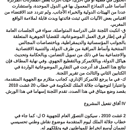
أساسا على النماذج المعمول بها في الدول الموحدة، واستشارت
عددا من الهيئات الدولية والخبراء الأجانب. ولم تتردد عند الاقتضاء من
اقتباس بعض الآليات التي ثبتت فائدتها وبدت قابلة لملاءمة الواقع
المغربي.
ق- انكبت اللجنة على الدراسة المتواصلة، سواء في الجلسات العامة
أو في إطار فرق العمل الموضوعاتية، للقضايا الجوهرية المتعلقة
بالجوانب المؤسساتية والديمقراطية، وباختصاصات المجالس
المنتخبة وأنماط المراقبة من طرف الدولة، والتنمية الاقتصادية
والاجتماعية بما في ذلك من تمويل التضامن، وبالحكامة وتحديث
هياكل الدولة، وباللاتمركز وبالتقطيع الجهوي. وفي نهاية المطاف فإن
نتائج هذا العمل قد أدرجت في التقارير الموضوعاتية الواردة في
الكتابين الثاني والثالث من تقرير اللجنة.
ك- في ما يرجع للاتمركز الإداري، كجانب متلازم مع الجهوية المتقدمة،
واعتبارا لتوجيهات جلالة الملك للحكومة في خطاب 20 غشت 2010
بقصد وضع ميثاق في هذا الصدد، تقدم اللجنة إسهاما في هذا الورش.
IV آفاق تفعيل المشروع
2 غشت 2010 ، سيكون التصوّر العام للجهوية O ل- كما جاء في
خطاب جلالة الملك ليوم المتقدمة موضوع نقاش وطني تحسيسي
لضمان أوسع انخراط للمواطنين فيه وتمّلكهم له.