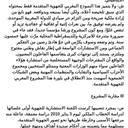
ش- ولا يتميز هذا النموذج المغربي للجهوية المتقدمة فقط بمحتواه
الذي سبق تلخيصه أعلاه، ولكن أيضا بمنبعه وبدوافعه. فهو نابع من
إرادة ملكية صريحة ومن التزام حر سيادي للدولة المغربية الموحدة،
ولم يفرضه توفيق ما، بين نعرات إثنية أو ثقافية أو عقائدية تزيد أو
تنقص غلوّا. ومع كون المشروع ورشا مؤسسا جديدا، فقد جاء في
سيرورة متدرجة للامركزية وللديمقراطية المحلية مرّت عليها خمسون
سنة. وتم وضعه وسوف يكرّس في جوّ هادئ رصين من التفكير
الجماعي ومن الاستشارات الواسعة في إطار نقاش وطني مفتوح
وملتزم، يستند إلى توجهات كبرى يتقاسمها الفاعلون المعنيون.
والواقع أن المقترحات الوجيهة المستخلصة من استشارة هؤلاء
الفاعلين سواء منهم الوزارات المعنية وممثلو المنتخبين ومجموع
الأحزاب السياسية والنقابات والمنظمات المهنية وبعض الشبكات
الجمعوية أسهمت منذ الانطلاق في بلورة هذا المشروع المغربي
للجهوية المتقدمة.
III مقاربة المشروع
ص- بمجرد تنصيبها كرست اللجنة الاستشارية للجهوية أولى جلساتها
لدراسة الخطاب الملكي ليوم 3 يناير 2010 دراسة معمقة، جاعلة منه
مرجعها الأسمى وخارطة طريقها نحو تصور الجهوية المتقدمة،
مستلهمة مما يتضمنه من أحكام سديدة أهداف ومنهج عملها.