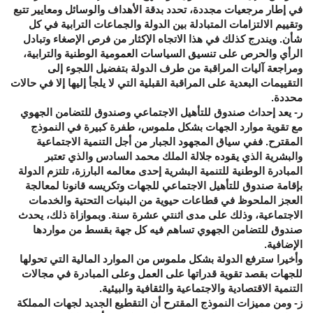
في إطار مرجعيات مجددة، تحدد بدقة الأهداف والوسائل ومعايير تتبع
وتقييم الالتزامات المتبادلة بين الدولة والجماعات الترابية في كل
شأن. ويندرج كذلك في هذا الاتجاه الإكثار من فرص الإصغاء وتبادل
الرأي والحرص على تنسيق السياسات العمومية الوطنية والترابية،
ومراجعة آليات المراقبة من طرف الدولة بتفضيل اللجوء إلى
التقييمات البعدية على المراقبة القبلية التي لا يلجأ إليها إلا في حالات
محددة.
ر- يعد إحداث صندوق للتأهيل الاجتماعي وصندوق للتضامن الجهوي
مع تقوية موارد الجهات بشكل ملموس، طفرة كبيرة في النموذج
المقترح. ففي سياق المجهود الجبار من أجل التنمية الاجتماعية
والبشرية الذي يقوده جلالة الملك محمد السادس والذي تعتبر
المبادرة الوطنية للتنمية البشرية إحدى معالمه البارزة، تلتزم الدولة
بإقامة صندوق للتأهيل الاجتماعي للجهات وتكريسه قانونا لمعالجة
العجز الملحوظ في قطاعات حيوية من البنيات التحتية والخدمات
الاجتماعية، وذلك على مدى اثنتي عشرة سنة. وبموازاة ذلك، يحدث
صندوق للتضامن الجهوي تساهم فيه كل جهة بقسط من مواردها
الإضافية.
وأخيرا سترفع الدولة بشكل ملموس من الموارد المالية التي تحولها
للجهات بقصد تقوية قدراتها على العمل وعلى المبادرة في مجالات
التنمية الاقتصادية والاجتماعية والثقافية والبيئية.
ز- ومن مميزات النموذج المقترح أن التقطيع الجديد لجهات المملكة