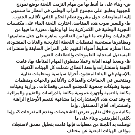
ض- وبناء على ما أنيط بها من مهام التزمت اللجنة بوضع نموذج
للجهوية ينطبق على مجموع التراب الوطني في انتظار ما ستنتهي
إليه المفاوضات حول مشروع نظام الحكم الذاتي لأقاليم الجنوب.
ط- وللسير صوب هذه المقاصد، اختارت اللجنة البناء على مكتسبات
التجربة الوطنية في اللامركزية بما لها وعليها، معززة ما فيها من
الإيجابيات وطارحة ما فيها من النقائص، ساهرة على جعل مضامينها
ومظاهرها مستجيبة لمتطلبات اللحظة التاريخية والغايات المنشودة،
مما استلزم تسليط أضواء التقييم على المراحل السابقة واستشراف
المستقبل استجابة للطموحات والتطلعات للتغيير.
ظ- وسعيا لهذه الغاية وعملا بمنطوق المهام المناطة بها، قامت
اللجنة باستشارات واسعة النطاق شملت كل الهيئات الكفيلة
بالإسهام في البناء المنشود، أحزابا سياسية ومنظمات نقابية
ومنتخبين في الجماعات والعمالات والأقاليم والجهات ومنظمات
مهنية وشبكات جمعوية للمجتمع المدني وقطاعات . وزارية وهيئات
مكلفة بالتنمية وأجهزة عمومية مكلفة بالدراسات والتقييم والمراقبة .
ع- وقد تمت هذه الإستشارات إما مشافهة لتقييم الأوضاع الراهنة
واستشراف آفاق المستقبل، وإما
مكاتبة من خلال تقارير تعرض التشخيصات وتقدم المقترحات 3، وإما
بكلتي الطريقتين. وبناء على ما
توصلت به اللجنة من معطيات فإنها قامت بتحليل معمق لاستجلاء
مواقف الهيئات المعنية عن مختلف