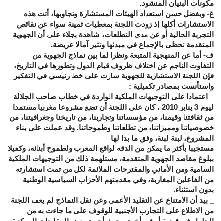
مكونات البنيان المنشود.
غ- وبفضل حسن استعداد الهيئات المستشارة وتجاوبها، أتت هذه
الاستشارات أكلها إذ زودت اللجنة بمعطيات ثمينة سواء عن نقائص
التجربة الحالية أو عن مدى التطلعات، شاهدة بجلاء على أن الجهوية
المتقدمة تحظى بالإجماع في مبدئها وتثير آمالا عريضة.
ف- أما عن المنهجية المتبعة ونظرا لما بين نماذج الجهوية من
التفاوت الناجم عن اختلاف ظروف قيام الدول وتطورها في التاريخ،
فإن اللجنة الاستشارية للجهوية سارت على خط رئيسي في التفكير
واستأنست بمصادر تكميلية :
_ اعتمادا على التوجيهات الملكية الواردة في خطاب صاحب الجلالة
ليوم 3 يناير 2010 ، كان على اللجنة أن تضع مشروعا مغربيا مستمدا
من ثقافتنا وقيمنا، من مؤسساتنا وتجاربنا، من تاريخنا وجغرافيتنا، من
خصوصياتنا ومميزاتنا، من تطلعاتنا وطموحاتنا. وقد عملت على بناء
المشروع، لبنة لبنة، وفق ما بدا لها
مستجيبا بأكثر ما يمكن من الدقة لواقع المغرب ولطموح أبنائه، وكفيلا
ببلوغ مقاصد الجهوية المتقدمة، مستلهمة ذلك من التوجيهات الملكية
السامية ومن الأماني والمقترحات الملائمة لكل من تمت استشارته
من الفاعلين المغاربة، وفي مقدمتهم الأحزاب السياسية الوطنية
بدون استثناء.
_ بيد أن الامتناع عن التقليد الأعمى وعن نقل النماذج لم يعف اللجنة
من الاطلاع على التجارب الأجنبية للوقوف على ما جاءت به من
الحلول في قضية أو في أخرى، حيث أجرت بعض المقارنات المركزة