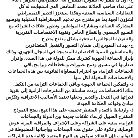
على نداء صاحب الجلالة محمد السادس الذي استجابت له كل
الفعاليات السياسية المعنية وهكذا سيتعزز التدبير الديمقراطي
لشؤون الجهة بما هو مقترح من تدعيم الديمقراطية التمثيلية وتوسيع
المشاركة النسائية ومشاركة المواطنين وتطوير علاقات الشراكة مع
النسيج الجمعوي والقطاع الخاص وتقوية الاختصاصات التقريرية
والتنفيذية للمجالس المنتخبة بشكل منفتح متدرج.
خ- يهدف النموذج إلى ضمان التصور والتفعيل المتضافرين
والمتناسقين للتنمية الاقتصادية المندمجة في المجال الجهوي، وذلك
بإبراز الجماعة الجهوية كشريك مميّز للدولة في هذا الصدد، وإقرار
صدارتها في تنسيق ودمج تصورات ومخططات وبرامج باقي
الجماعات الترابية، مع احترام المساواة القانونية بين هذه الجماعات
والاختصاصات المخولة لكل منها.
د- ولتمكين الجماعة الجهوية وباقي الجماعات الترابية من التكفل
بتلك الاختصاصات، وردت سلسلة من المقترحات الرامية إلى تقوية
قدراتها في التدخل والتدبير وجعلها تعتمد الأساليب الاحترافية وتكرّس
مبادئ وقواعد الحكامة الجيدة.
ذ- وارتباطا بالتقدم المنتظر تحقيقه على هذا النهج، يفتح النموذج
المقترح السبيل لإرساء علاقات جديدة بين الدولة والجماعات
الترابية، مبنية على الشراكة وعلى الإشراف والمراقبة المرنة عوض
الوصاية. وعلاوة على حقوق هذه الجماعات وواجباتها المضبوطة في
القوانين، فإن التعاقد سيكون هو النهج المعتمد لإقامة هذه الشراكة،