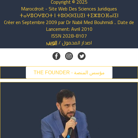
Copyright © 2025
Marocdroit - Site Web Des Sciences Juridiques
ⵜⴰⵖⴻⵔⵖⴻⵔⵜ ⵏ ⵜⵓⵙⵙⵏⵉⵡⵉⵏ ⵜⵉⵣⴻⵔⴼⴰⵏⵉⵏ
Créer en Septembre 2009 par Dr Nabil Med Bouhmidi .. Date de
Lancement: Avril 2010
ISSN 2028-8107
اصدار
المحمول
/
الويب
THE FOUNDER - مؤسس المنصة