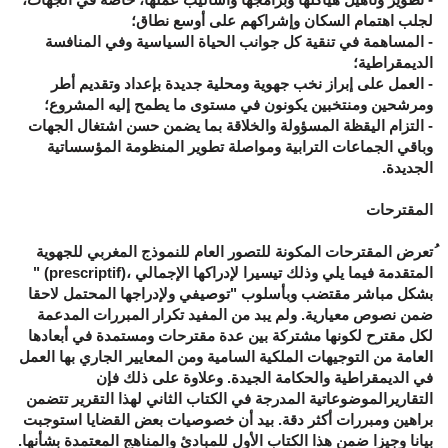
لجلب اهتمام السكان وإشراكهم على أوسع نطاق؛
- المساهمة في تنقية كل جوانب الحياة السياسية وفي المنافسة
الديمقراطية؛
- العمل على إبراز نخب جهوية ومحلية جديدة بإعداد وتقديم أطر
ومرشحين ومنتخبين يكونون في مستوى ما يطمح إليه المشروع؛
- التزام اليقظة المسؤولة والخلاقة بما يضمن حسن اشتغال الجهات
وباقي الجماعات الترابية ومواصلة تطوير المنظومة المؤسساتية
الجديدة.
المقترحات
ُتعرض المقترحات المكونة للتصور العام للنموذج المغربي للجهوية
المتقدمة فيما يلي وذلك تيسيرا لإدراكها الإجمالي ،(prescriptif) "
بشكل مباشر مقتضب وبأسلوب "توصيفي ولإدراجها المحتمل لاحقا
ضمن نصوص معيارية. ولم يبد من المفيد تكرار المبررات المدعمة
لكل مقترح لكونها مشتركة بين عدة مقترحات ومستمدة في أبعادها
العامة من التوجيهات الملكية السامية ومن المعايير الجاري بها العمل
في الديمقراطية والحكامة الجيدة. وعلاوة على ذلك فإن
التقاريرالموضوعاتية المدرجة في الكتاب الثاني لهذا التقرير تتضمن
براهين ومبررات أكثر دقة. بيد أن خصوصيات بعض القضايا استوجبت
بيانا وجيزا ضمن هذا الكتاب الأول للمبادئ والمناهج المعتمدة بشأنها.