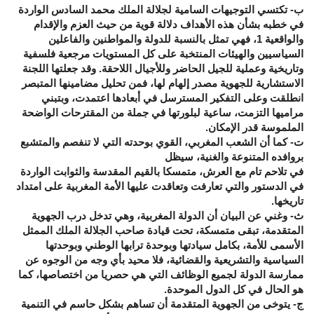
ب- تكتسي التوجيهات السامية لجلالة الملك محمد السادس الواردة
في خطبه بشأن هذه الأهداف دلالة قوية من حيث العزم والإقدام
والواقعية 1، فهي تمثل بالنسبة للدولة والمواطنين والفاعلين
السياسيين والهيئات المنتخبة على كل المستويات مرجعية فلسفية
وتاريخية وعملية للجيل الحاضر وللأجيال اللاحقة. وقد جعلتها اللجنة
الاستشارية للجهوية مصدر إلهام لها، فمن تحليل مضامينها المتبصر
انطلقت وعلى التفكير المسترسل في أبعادها اعتمدت، وبتبني
مراميها التزمت، ساعية لبلورتها في جملة من المقترحات الواضحة
الملموسة قدر الإمكان.
ت- كما أن الشعب المغربي، القوي بوحدته التي لا تنفصم والمتشبع
بروافده المتنوعة والغنية، سيظل
في تلاحم تام مع العرش، متمسكا بالقيم المقدسة والثوابت الواردة
في الدستور والتي تعارفت وتعاقدت عليها الأمة المغربية على امتداد
تاريخها.
ث- وغني عن البيان أن الدولة المغربية، وهي تدخل درب الجهوية
المتقدمة، تبقى متمسكة، تحت قيادة صاحب الجلالة الملك الممثل
الأسمى للأمة، بكامل سيادتها وبوحدة ترابها الوطني وبوحدتها
السياسية والتشريعية والقضائية، فلا محيد بأي وجه من الوجوه عن
ممارسة الدولة لجميع الوظائف التي هي حصريا من اختصاصها، كما
هو الحال في كل الدول الموحدة.
ج- يتوخى من الجهوية المتقدمة أن تساهم بشكل حاسم في التنمية