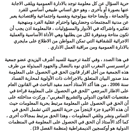
حرية السؤال عن كل معلومة توجد بالادارة العمومية ويلقى الاجابة
عنها بصورة أو بأخرى ، وهو حق انساني طبيعي أساسي للفرد
والجماعة ، وأيضا حاجة بيولوجية ونفسية واجتماعية واقتصادية يعبر
عن مدنية المجتمعات وحضاريتها واحترام عقلية الفرد ومنهجية
تفكيره واشراكه في الأدوار والمسؤوليات ، فالمعلومة اذن يجب أن
تكون متاحة ومتوفرة لكل من يطلبها وهي الأداة الأساسية والعملية
الاجرائية للشفافية التي تمكن المواطن من الاطلاع على مايجري
بالادارة العمومية ومن مراقبة العمل الاداري .
في هذا الصدد ، وفي كلمة ترحيبية للسيد أشرف اليزيدي عضو جمعية
ترانسبرنسي المغرب الذي نوه بالنضال والجهود المبذولة من طرف
هذه الجمعية من أجل اقرار قانون الحق في الحصول على المعلومة
منذ صدور البيان المتعلق بالاجراءات ذات الأولوية لمحاربة الفساد
سنة 2006 ، من هنا أكد الأستاذ أحمد مفيد الباحث في القانون العام
على الاطار المرجعي "للحق في الحصول على المعلومة قراءة في
مقتضيات القانون الدولي والتشريع المغربي"، وركزت مداخلته على
أن الحق في الحصول على المعلومة مرتبط بحرية المعلومات حيث
أن هذه الأخيرة جزء لايتجزأ من حرية التعبير التي تشمل الحق في
التماس ونشر وتلقي المعلومات ، وهذا الحق مرتبط بمجالات أخرى ،
كما أكد الأستاذ أن الحق في الحصول على المعلومة في المنظمات
الدولية هو أوكسجين الديمقراطية (منظمة الفصل 19) .