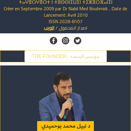
ⵜⴰⵖⴻⵔⵖⴻⵔⵜ ⵏ ⵜⵓⵙⵙⵏⵉⵡⵉⵏ ⵜⵉⵣⴻⵔⴼⴰⵏⵉⵏ
Créer en Septembre 2009 par Dr Nabil Med Bouhmidi .. Date de
Lancement: Avril 2010
ISSN 2028-8107
اصدار
المحمول
/
الويب
THE FOUNDER - مؤسس المنصة