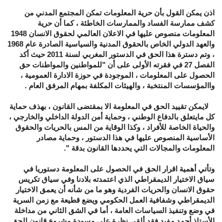
اذن يمكن القول بأن حرية المعلومات تمكن المجتمع المدني من
كشف ممارسة الفساد والممارسات الخاطئة ، كما أن حرية
المعلومات منصوص عليها في الاعلان العالمي لحقوق الانسان 1948
والعهد الدولي الخاص بالحقوق المدنية والسياسية الصادرة عام 1968
، وتم دسترة هذا الحق في الدستور المغربي لسنة 2011 حيث أكد
الفصل 27 في فقرته الأولى على أن "للمواطنين والمواطنات حق
الحصول على المعلومات ، الموجودة في حوزة الادارة العمومية ،
واالمؤسسات المنتخبة ، والهيئات المكلفة بمهام المرفق العام .
لايمكن تقييد الحق في المعلومة الا بمقتضى القانون ، بهذف حماية
كل مايتعلق بالدفاع الوطني ، وحماية أمن الدولة الداخلي والخارجي ،
والحياة الخاصة للأفراد ، وكذا الوقاية من المس بالحريات والحقوق
الأساسية المنصوص عليها في هذا الدستور ، وحماية مصادر
المعلومات والمجالات التي يحددها القانون بدقة ".
وتأتي أهمية اقرار الحق في الحصول على المعلومة دستوريا في
سياق الاختيار الديمقراطي الذي اعتمدته بلادنا وفي سياق تكريس
حقوق الانسان والحريات الفردية وهو ما من شأنه أن يعمق الاختيار
الديمقراطي وشفافية العمل الحكومي ويضع قطيعة مع زمن السرية
في وضع وتنفيذ السياسات العامة ، أما في الشق الثاني من مداخلة
الأستاذ أحمد مفيد فقد ألقى نظرة على مسودة مشروع قانون الحق