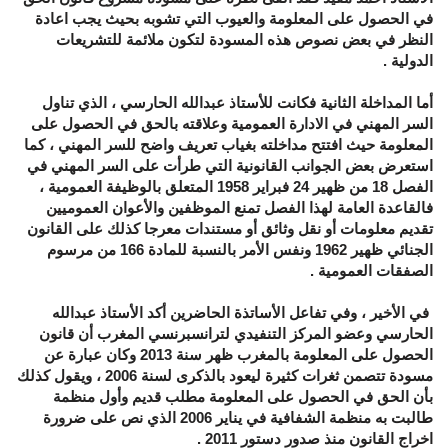
في الحصول على المعلومة والعيوب التي تشوبه بحيث يجب اعادة
النظر في بعض نصوص هذه المسودة لتكون ملائمة للتشريعات
الدولية .
أما المداخلة الثانية فكانت للأستاذ عبدالله الحارسي ، الذي تناول
السر المهني في الادارة العمومية وعلاقته بالحق في الحصول على
المعلومة حيث افتتح مداخلته بغياب تعريف واضح للسر المهني ، كما
استعرض بعض الجوانب القانونية التي طرأت على السر المهني في
الفصل 18 من ظهير 24 فبراير 1958 المتعلق بالوظيفة العمومية ،
فالقاعدة العامة لهذا الفصل تمنع الموظفين والأعوان العموميين
تقديم معلومات أو نقل وثائق أو مستندات معرجا كذلك على القانون
الجنائي ظهير 1962 ونفس الأمر بالنسبة للمادة 166 من مرسوم
الصفقات العمومية .
في الأخير ، وفي تفاعل الأساتذة الحاضرين أكد الأستاذ عبدالله
الحارسي وعضو المركز التنفيدي لترانسبرنسي المغرب أن قانون
الحصول على المعلومة بالمغرب ظهر سنة 2013 وكان عبارة عن
مسودة تتصمن ثغرات كثيرة ليعود بالذكرى لسنة 2006 ، ويقول كذلك
بأن الحق في الحصول على المعلومة مطلب قديم وأول منظمة
طالبت به منظمة الشفافية في يناير 2006 الذي نص على ضرورة
اخراج القانون منذ صدور دستور 2011 .