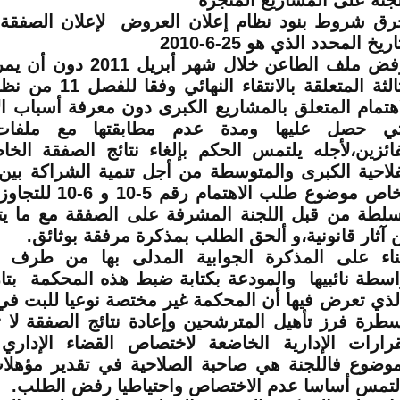
لجنة على المشاريع المنجزة
رق شروط بنود نظام إعلان العروض لإعلان الصفقة
اريخ المحدد الذي هو 25-6-2010
رفض ملف الطاعن خلال شهر أبر
الثالثة المتعلقة بالانتقا
اهتمام المتعلق بالمشاريع الكبرى دون معرفة أسباب ال
تي حصل عليها ومدة عدم مطابقتها مع ملفات
فائزين،لأجله يلتمس الحكم بإلغاء نتائج الصفقة الخا
فلاحية الكبرى والمتوسطة من أجل تنمية الشراكة بين 
الخاص موضوع طلب الاهتم
سلطة من قبل اللجنة المشرفة على الصفقة مع ما ي
 آثار قانونية،و ألحق الطلب بمذكرة مرفقة بوثائق
.
ناء على المذكرة الجوابية المدلى بها من طرف 
لذي تعرض فيها أن المحكمة غير مختصة نوعيا للبت ف
طرة فرز تأهيل المترشحين وإعادة نتائج الصفقة لا
قرارات الإدارية الخاضعة لاختصاص القضاء الإد
موضوع فاللجنة هي صاحبة الصلاحية في تقدير مؤهلا
لتمس أساسا عدم الاختصاص واحتياطيا رفض الطلب
.