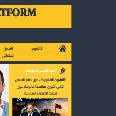
ATFORM
التشريع
العمل
القضائي
كلمة المدير المؤسس
"النشوة القانونية".. حين صنع الحسن
الثاني أقوى مرافعة قانونية حول
قضية الصحراء المغربية