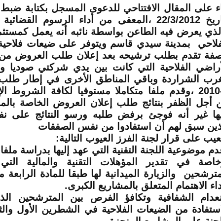
اء على المقال الافتتاحي للدعوى المسجل بكتابة ضبط
بتاريخ 22/3/2012 ،المعفى من أداء الرسوم القضائ
لذي يعرض فيه الطاعن بواسطة نائبه أنه يعمل كمستث
فلاحي بمدينة سيدي قاسم ويتوفر على ضيعات فلاحية
صفة تقدم بطلب ترشيحه بعد إعلان طلب العروض من 
أراضي الفلاحية التي كانت بين يدي شركتي صوديا و
غرب الشراردة وباقي المناطق الأخرى في إطار طلب 
5-2010 ،وقدم ملفا متكاملا مستوفيا لكافة الشروط الإ
 أجل الظفر بنتائج طلب إعلان العروض الخاصة بالم
يها غير أنه فوجئ برفض طلبه ورسو النتائج على 
ذين سبق لهم أن استفادوا من نفس الصفقات
عيب على قرار لجنة الفرز العيوب التالية
:
م موضوعية اللجنة التقنية التي عهد إليها بدراسة ملف
اصة في تقدير المؤهلات التقنية والمالية التي 
مترشحين والزيارة الميدانية لها طبقا للمادة الرابعة
داء الاهتمام المتعلق بالمشاريع الكبرى
.
نعدام الشفافية وتكافؤ الفرص بين المترشحين ال
استفادة من الضيعات الفلاحية في الشطرين الأول والث