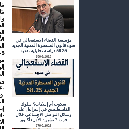
بن
وا
ال
ال
ال
مؤسسة القضاء الاستعجالي في
ضوء قانون المسطرة المدنية الجديد
ال
58.25 دراسة تحليلية نقدية
25/07/2026
من
إل
ال
وي
-
عد
وخ
ال
سكوت أم إسكات؟ سلوك
إب
الفلسطينيين في إسرائيل على
وسائل التواصل الاجتماعي خلال
-
ا
حرب 7 تشرين الأول/ أكتوبر
ال
17/07/2026