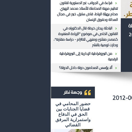
قراءة في الجوانب غير الدستورية لقانون
تنظيم مهنة المحاماة للأستاذ محمد الهيني
محام بهيئة الرباط، قاض سابق، خبير في مجال
العدالة وحقوق الإنسان
ظة
الباحثة ريحان خرطة تنال الدكتوراه في
القانون الخاص في موضوع "الإرادة المنفردة
كمصدر منشئ ومنهي للالتزام - دراسة مقارنة"،
وحازت توصية بالنشر
من البيروقراطية الإدارية إلى البيروقراطية
الرقمية
ألا يؤسس المحامون دولة داخل الدولة؟
أرشيف وجهة نظر
حضور المحامي في
قضايا الجنايات بين
الحق في الدفاع
واستمرارية المرفق
القضائي