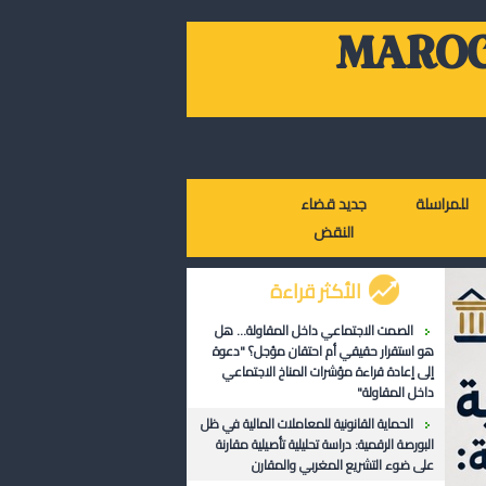
MAROC
للمراسلة
جديد قضاء
النقض
الأكثر قراءة
الصمت الاجتماعي داخل المقاولة... هل
هو استقرار حقيقي أم احتقان مؤجل؟ "دعوة
إلى إعادة قراءة مؤشرات المناخ الاجتماعي
داخل المقاولة"
الحماية القانونية للمعاملات المالية في ظل
البورصة الرقمية: دراسة تحليلية تأصيلية مقارنة
على ضوء التشريع المغربي والمقارن