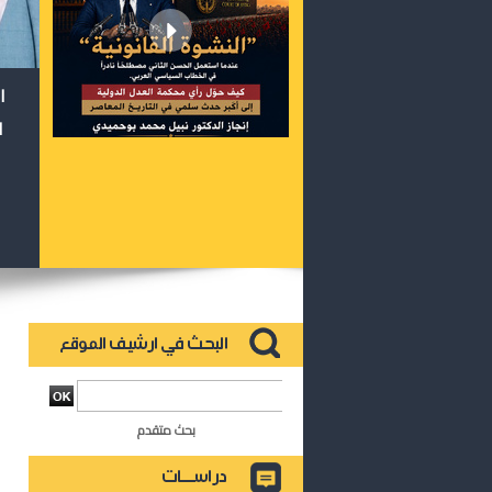
ا
ا
بحث متقدم