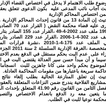
ضوع طلب الاهتمام لا يدخل في اختصاص القضاء الإدار
ث أجاب نائب المدعى عليه بكون الدعوى تتعلق بعقد
ن اختصاص المحاكم الإدارية
وحيث إن المادة 13 من قانون إحداث المحاكم الإد
ملف عدد
49-4-2002
في الملف عدد 175-4-1-2010 ،نشرة 
تخصصة ،الغرفة الإدارية السلسلة 2 سنة 2011 الجزء 6
اء على عدم البت بحكم مستقل في الدفع بعدم الاخ
اسيما و أن مبدأ حسن سير العدالة يقتضي البت في 
لموضوع بحكم واحد متى كانا جاهزين للبت انسجاما
اكمة سريعة باعتبارها من مقومات المحاكمة العادلة
.
يث إن تعلق المنازعة الحالية بطلب إلغاء نتائ
لمشاريع الفلاحية يندرج ضمن النزاعات المتعلقة بالعقود 
للفصل الثامن من القانون رقم 41.90 المت
ا يتعين معه رد الدفع بانعدام الاختصاص والتص
محكمة نوعيا للبت في الطلب
.