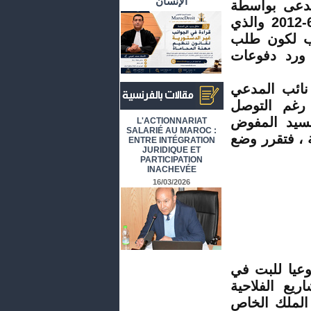
الإنسان
مدعى بواسطة
نائبه والمودعة بكتابة ضبط هذه المحكمة بتاريخ 6-6-2012 والذي
لب لكون طلب
 ورد دفوعات
-6-2012،حضر خلالها نائب المدعي
رغم التوصل
أرشيف المقالات باللغة الفرنسية
لسيد المفوض
L'ACTIONNARIAT
SALARIÉ AU MAROC :
ة ، فتقرر وضع
ENTRE INTÉGRATION
JURIDIQUE ET
PARTICIPATION
INACHEVÉE
16/03/2026
وعيا للبت في
يع الفلاحية
 الملك الخاص