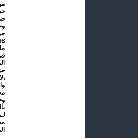
مو
حي
ضم
1998 
الم
جز
،ل
وا
مح
وح
با
مم
ال