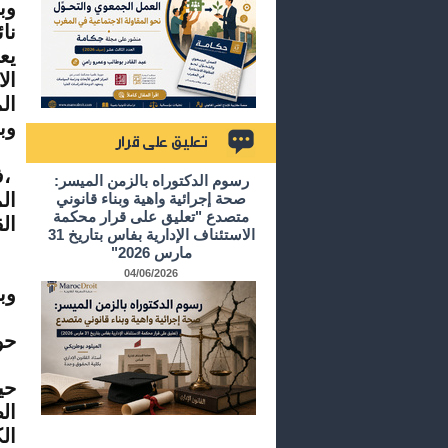
وب
يع
ال
ال
وأ
،ف
تعليق على قرار
رسوم الدكتوراه بالزمن الميسر:
ال
صحة إجرائية واهية وبناء قانوني
متصدع "تعليق على قرار محكمة
ال
الاستئناف الإدارية بفاس بتاريخ 31
مارس 2026"
04/06/2026
وب
حو
حي
ال
ال