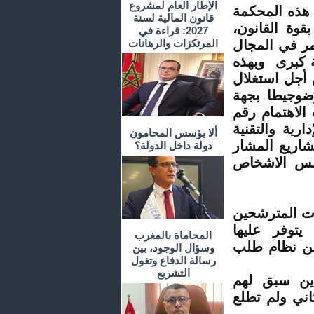
الإطار العام لمشروع
 هذه المحكمة
قانون المالية لسنة
ية بقوة القانون،
2027: قراءة في
مر في المجال
المرتكزات والرهانات
 كبرى وبهذه
أجل استغلال
ضوجيطا بجهة
الاهتمام رقم
دارية والتقنية
ألا يؤسس المحامون
شاريع المشار
دولة داخل الدولة؟
نفس الاشخاص
ات المترشحين
يتوفر عليها
المحاماة بالمغرب
 من نظام طلب
وسؤال الوجود، بين
رسالة الدفاع وتغول
التشريع
ذين سبق لهم
اني ولم تطلع