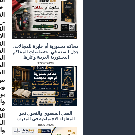
ال
-
خ
الت
-
ال
ال
محاكم دستورية أم عابرة للمجالات:
ال
جدل السعة في اختصاصات المحاكم
الدستورية العربية وآثارها.
ال
17/07/2026
ال
من
وب
وا
مس
العمل الجمعوي والتحول نحو
ال
المقاولة الاجتماعية في المغرب
ال
16/07/2026
وا