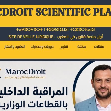
DROIT SCIENTIFIC PL
ⵜⴰⵖⴻⵔⵖⴻⵔⵜ ⵏ ⵜⵓⵙⵙⵏⵉⵡⵉⵏ ⵜⵉⵣⴻⵔⴼⴰⵏⵉⵏ
أول منصة قانون في المغرب - SiTE DE VEiLLE JURiDiQUE
مقالات
مكتبة
تقارير
دوريات ومذكرات
العقود والعقار