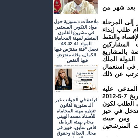
 بعد شهر من
يل 2011 دون أن يمر إلى المرحلة
ملاحظات دستورية حول
مواد التكوين المستمر
ء النهائي وفقا للفصل 11 من نظام طلب إبداء
في مشروع القانون
إقصاء والنقط
المنظم لمهنة المحاماة
 المشاركين
- المواد 41-42-43 :
تجعل "فئة مفترَض فيها
صة بالمشاريع
الكمال، وفئة مفترَض
الدولة الملك
فيها النقص”
ام رقم 5-10 و 6-10 للتجاوز في استعمال
ترتب عن ذلك
المدعى عليه
بواسطة نائبيها والمودعة بكتابة ضبط هذه المحكمة بتاريخ 7-5-2012
قراءة في الجوانب غير
ي الطلب لكون
الدستورية لقانون
 تدخل في حيز
تنظيم مهنة المحاماة
للأستاذ محمد الهيني
اري ومن حيث
محام بهيئة الرباط،
ت المترشحين
قاض سابق، خبير في
مجال العدالة وحقوق