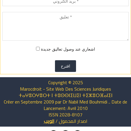
اشعاري عند وصول تعاليق جديدة
اقترح
Copyright © 2025
Marocdroit - Site Web Des Sciences Juridiques
ⵜⴰⵖⴻⵔⵖⴻⵔⵜ ⵏ ⵜⵓⵙⵙⵏⵉⵡⵉⵏ ⵜⵉⵣⴻⵔⴼⴰⵏⵉⵏ
Créer en Septembre 2009 par Dr Nabil Med Bouhmidi .. Date de
Lancement: Avril 2010
ISSN 2028-8107
اصدار
المحمول
/
الويب