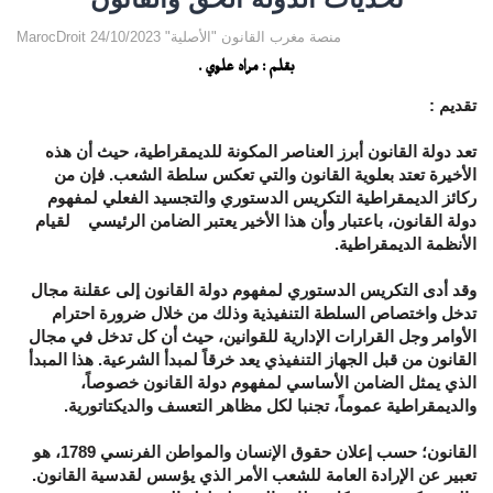
MarocDroit منصة مغرب القانون "الأصلية" 24/10/2023
بقلم : مراد علوي .
تقديم :
تعد دولة القانون أبرز العناصر المكونة للديمقراطية، حيث أن هذه
الأخيرة تعتد بعلوية القانون والتي تعكس سلطة الشعب. فإن من
ركائز الديمقراطية التكريس الدستوري والتجسيد الفعلي لمفهوم
دولة القانون، باعتبار وأن هذا الأخير يعتبر الضامن الرئيسي لقيام
الأنظمة الديمقراطية
.
وقد أدى التكريس الدستوري لمفهوم دولة القانون إلى عقلنة مجال
تدخل واختصاص السلطة التنفيذية وذلك من خلال ضرورة احترام
الأوامر وجل القرارات الإدارية للقوانين، حيث أن كل تدخل في مجال
القانون من قبل الجهاز التنفيذي يعد خرقاً لمبدأ الشرعية. هذا المبدأ
الذي يمثل الضامن الأساسي لمفهوم دولة القانون خصوصاً،
والديمقراطية عموماً، تجنبا لكل مظاهر التعسف والديكتاتورية
.
القانون؛ حسب إعلان حقوق الإنسان والمواطن الفرنسي 1789، هو
تعبير عن الإرادة العامة للشعب الأمر الذي يؤسس لقدسية القانون.