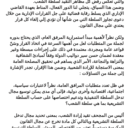
والتي تعكس رفض كل مظاهر التقيد لسلطة الشعب
.
وضمن هذا السياق، يتجلي لنا الدور الفعال، المناط بعهدة القاضي
الإداري الذي يسلط رقابة قضائية على جل القرارات الإدارية من خلال
دعوى تجاوز السلطة التي من شأنها أن تؤدي إلي إلغاء كل قرار
يعتدي علي مجال القانون
.
ولكن نظراً لأهمية مبدأ استمرارية المرفق العام، الذي يحتاج بدوره
لجملة من المتطلبات لعل من أهمها السرعة في اتخاذ القرار وسَنّ
قواعد عامة ومجردة، معتمدة في ذلك على إجراءات مبسطة وغير
معقدة لضمان حسن سير دواليب الدولة وفقاً لمبادئ الشفافية
والنزاهة والنجاعة، الأمر الذي يساهم في تحقيق المصلحة العامة
بمعنى الاستجابة للإرادة الشعبية. وضمن هذا الإقرار، تجدر الإشارة
إلى جملة من التساؤلات
:
في ظل تعدد متطلبات المرافق العامة، نظراً لاعتبارات سياسية،
اجتماعية، اقتصادية وأخرى دولية، فإلى أي مدى يمكن توسيع مجال
تدخل السلطة التنفيذية وتدعيم اختصاصها على حساب السلطة
التشريعية بما هي سلطة الشعب؟
أليس من المجحف تقيد إرادة الشعب، بمعنى تحديد مجال تدخل
السلطة التشريعية وبالتالي كل مادة تخرج عن مجال القانون
المكرسة دستورياً، تعتبر من الاختصاص المبدئي للسلطة الترتيبية