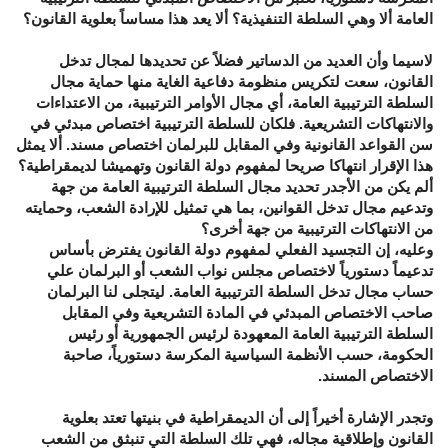
العامة ألا وهي السلطة التنفيذية؟ ألا يعد هذا مساساً بعلوية القانون؟
لاسيما وأن العديد من الدساتير فضلاً عن تحديدها لمجال تدخل
القانون، سعت لتكريس منظومة دفاعية الغاية منها حماية مجال
السلطة الترتيبية العامة، أي مجال الأوامر الترتيبية، من الاعتداءات
والانتهاكات التشريعية. فلكان للسلطة الترتيبية اختصاص مبدئي في
سن القواعد القانونية وفي المقابل للبرلمان اختصاص مسند. ألا يمثل
هذا الإقرار انتهاكا صريحا لمفهوم دولة القانون وتهميشا لديمقراطية؟
ألم يكن من الأجدر تحديد مجال السلطة الترتيبية العامة من جهة
وتدعيم مجال تدخل القوانين، بما هي تمثيل للإرادة الشعب، وحمايته
من الانتهاكات الترتيبية من جهة أخرى؟
وعليه، إن التجسيد الفعلي لمفهوم دولة القانون يفترض بأساس
تدعيماً دستورياً لاختصاص مجلس نواب الشعب أو البرلمان علي
حساب مجال تدخل السلطة الترتيبية العامة. ليتجلى لنا البرلمان
صاحب الاختصاص المبدئي في المادة التشريعية وفي المقابل
السلطة الترتيبية العامة المعهودة لرئيس الجمهورية أو رئيس
الحكومة، حسب الأنظمة السياسية المكرسة دستورياً، صاحبة
الاختصاص المسند
.
وتجدر الإشارة أخيراً إلى أن الديمقراطية في بنيتها تعتد بعلوية
القانون وإطلاقية مجاله، فهي تلك السلطة التي تنبثق من الشعب