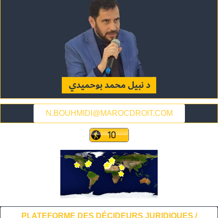
N.BOUHMIDI@MAROCDROIT.COM
PLATEFORME DES DÉCIDEURS JURIDIQUES /