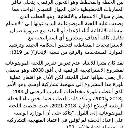
بين الخطة والمخطط وهو التحول الرقمي، يتجلى تنافر
المقاربات التخطيطية داخل الجهاز التنفيذي الواحد، مما
يطرح سؤال الانسجام والالتقائية. وهو العطب الذي
وضعت عليه اللجنة الموضوعاتية اليد بدعوتها إلى “الاهتمام
بمسألة الالتقائية أثناء الإعداد أو التنفيذ مع ضرورة ضمان
تكامل كافة أهداف ومشاريع أي استراتيجية مع
الاستراتيجيات المتقاطعة لتحقيق الحكامة الجيدة وترشيد
الموارد المستخدمة والرفع من نسبة الإنجاز”( ص 319)؛
لقد كان مثيرا للانتباه عدم تعرض تقرير اللجنة الموضوعاتية
لمشروع الاستراتيجية الرقمية في أفق 2030، وهو معطى
دال يعني سياقيا عمل اللجنة. لكن الأدل هو افتقار عملية
بلورة هذا المشروع إلى منهجية تشاركية أوسع، وهو الأمر
الذي أعطب بلورة مخططات المغرب الرقمي ل2005
و2013 و2020، ويتأكد ذات العطب فيما يخص بناء الخطة
الوطنية لإصلاح الإدارة: 2018-2021، حيث خلصت اللجنة
الموضوعاتية إلى القول: ”يتأكد على أن الوزارة الوصية
على إعداد الخطة لم تُوَفَق في اعتماد المنهجية التشاركية
في مرحلة إعدادها”(ص 58)؛