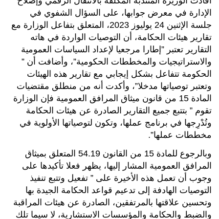
أفادت الوزيرة المنتدبة المكلفة بالانتقال الرقمي وإصلاح
الإدارة في معرض جوابها، على السؤال الشفوي في
جلسة الإثنين 24 يوليوز 2023، المتعلق بتفاعل الوزارة مع
تقارير هيئات الحكامة، أن التوصيات الواردة في هاته
التقارير تعتبر ”إطارا مرجعيا لإعداد السياسات العمومية
والاستراتيجيات والمخططات الحكومية”، وأضافت أن ”
الحكومة تتفاعل بشكل إيجابي مع تقارير هذه الهيئات
وتعتبر توصياتها مدخلا”، وأكدت أنه من منطلق مقتضيات
المادة 15 من قانون ميثاق المرافق العمومية فإن الوزارة
تقوم ” بتتبع جميع التقارير الصادرة عن هيئات الحكامة
وتُدْرِجها في برنامج عملها، وتكون لتوصياتها الأولوية في
مخططات عملها”.
وبالرجوع للمادة 15 من القانون 54.19 المتعلق بميثاق
المرافق العمومية المشار إليها، يظهر فعلا تأكيدها على
وجوب أن تعمل هذه الأخيرة على ” تفعيل وتتبع تنفيذ
التوصيات الهادفة إلى تدعيم قواعد الحكامة الجيدة بها
وتحسين علاقتها بالمرتفقين، الصادرة عن هيئات المراقبة
والضبط والحكامة والمؤسسات الاستشارية، لا سيما تلك