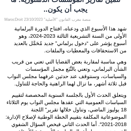
يجب أن يكون..
MarocDroit منصة مغرب القانون "الأصلية" 23/10/2023
شهد هذا الأسبوع الذي ودعناه، افتتاح الدورة البرلمانية
الأولى من السنة التشريعية الثالثة 2023-2024، وهو
أسبوع يؤشر على “دخول برلماني” جديد مُحَمَّل بالعديد
من الاستحقاقات والمعطيات والملفات.
وهي مناسبة لمقاربة بعض القضايا التي تعني من قريب
الشأن البرلماني، وتعني بالتَّبَع مجمل المؤسسات
والسياسات، وسنتوقف عند حدثين عرفهما مجلس النواب
قبل ثلاثة أشهر، ما تزال لهما الراهنية والحاجة للتناول.
ويتعلق الحدث الأول بالجلسة السنوية المخصصة لتقييم
السياسات العمومية التي عقدها مجلس النواب يوم الثلاثاء
18 يوليوز الماضي، وتناول خلالها تقرير” اللجنة
الموضوعاتية المكلفة بتقييم الخطة الوطنية لإصلاح الإدارة:
2018-2021″. أما الحدث الثاني فيخص السؤال الشفوي