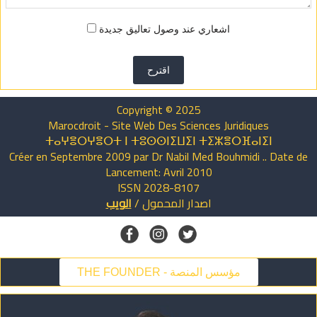
اشعاري عند وصول تعاليق جديدة
اقترح
Copyright © 2025
Marocdroit - Site Web Des Sciences Juridiques
ⵜⴰⵖⴻⵔⵖⴻⵔⵜ ⵏ ⵜⵓⵙⵙⵏⵉⵡⵉⵏ ⵜⵉⵣⴻⵔⴼⴰⵏⵉⵏ
Créer en Septembre 2009 par Dr Nabil Med Bouhmidi .. Date de
Lancement: Avril 2010
ISSN 2028-8107
اصدار
المحمول
/
الويب
THE FOUNDER - مؤسس المنصة