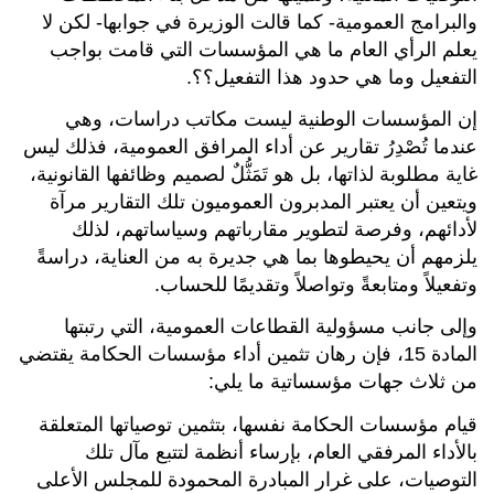
والبرامج العمومية- كما قالت الوزيرة في جوابها- لكن لا
يعلم الرأي العام ما هي المؤسسات التي قامت بواجب
التفعيل وما هي حدود هذا التفعيل؟؟.
إن المؤسسات الوطنية ليست مكاتب دراسات، وهي
عندما تُصْدِرُ تقارير عن أداء المرافق العمومية، فذلك ليس
غاية مطلوبة لذاتها، بل هو تَمَثُّلٌ لصميم وظائفها القانونية،
ويتعين أن يعتبر المدبرون العموميون تلك التقارير مرآة
لأدائهم، وفرصة لتطوير مقارباتهم وسياساتهم، لذلك
يلزمهم أن يحيطوها بما هي جديرة به من العناية، دراسةً
وتفعيلاً ومتابعةً وتواصلاً وتقديمًا للحساب.
وإلى جانب مسؤولية القطاعات العمومية، التي رتبتها
المادة 15، فإن رهان تثمين أداء مؤسسات الحكامة يقتضي
من ثلاث جهات مؤسساتية ما يلي:
قيام مؤسسات الحكامة نفسها، بتثمين توصياتها المتعلقة
بالأداء المرفقي العام، بإرساء أنظمة لتتبع مآل تلك
التوصيات، على غرار المبادرة المحمودة للمجلس الأعلى