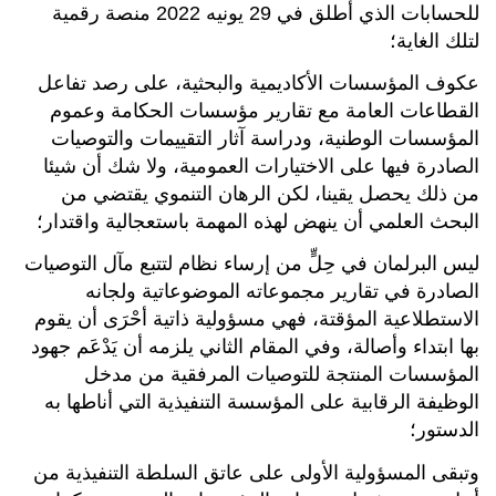
للحسابات الذي أطلق في 29 يونيه 2022 منصة رقمية
لتلك الغاية؛
عكوف المؤسسات الأكاديمية والبحثية، على رصد تفاعل
القطاعات العامة مع تقارير مؤسسات الحكامة وعموم
المؤسسات الوطنية، ودراسة آثار التقييمات والتوصيات
الصادرة فيها على الاختيارات العمومية، ولا شك أن شيئا
من ذلك يحصل يقينا، لكن الرهان التنموي يقتضي من
البحث العلمي أن ينهض لهذه المهمة باستعجالية واقتدار؛
ليس البرلمان في حِلٍّ من إرساء نظام لتتبع مآل التوصيات
الصادرة في تقارير مجموعاته الموضوعاتية ولجانه
الاستطلاعية المؤقتة، فهي مسؤولية ذاتية أحْرَى أن يقوم
بها ابتداء وأصالة، وفي المقام الثاني يلزمه أن يَدْعَم جهود
المؤسسات المنتجة للتوصيات المرفقية من مدخل
الوظيفة الرقابية على المؤسسة التنفيذية التي أناطها به
الدستور؛
وتبقى المسؤولية الأولى على عاتق السلطة التنفيذية من