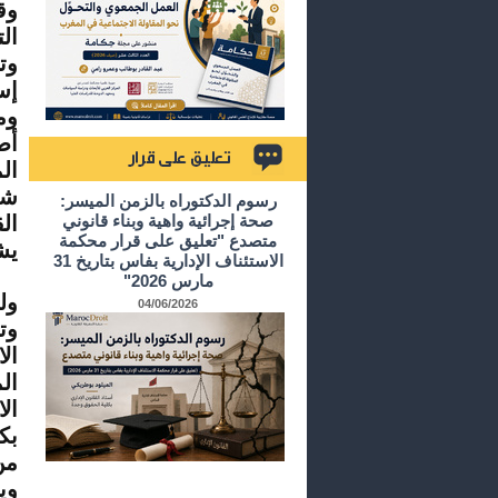
وق
ال
وت
إس
وم
ال
تعليق على قرار
شر
رسوم الدكتوراه بالزمن الميسر:
صحة إجرائية واهية وبناء قانوني
ال
متصدع "تعليق على قرار محكمة
يش
الاستئناف الإدارية بفاس بتاريخ 31
مارس 2026"
ول
04/06/2026
وت
ال
ال
ال
بك
من
وي