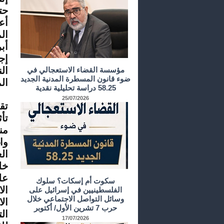
أع
ال
إج
ال
مؤسسة القضاء الاستعجالي في
ضوء قانون المسطرة المدنية الجديد
ال
58.25 دراسة تحليلية نقدية
25/07/2026
تق
تأ
من
وا
خل
عل
سكوت أم إسكات؟ سلوك
ال
الفلسطينيين في إسرائيل على
وسائل التواصل الاجتماعي خلال
ال
حرب 7 تشرين الأول/ أكتوبر
ال
17/07/2026