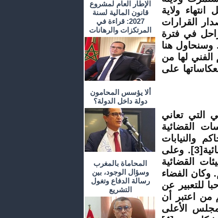
الإطار العام لمشروع
د قبل انتهاء ولاية
قانون المالية لسنة
ار القرارات
2027: قراءة في
المرتكزات والرهانات
راحل في فترة
لاد. وسنحاول هنا
م الفني لها من
نعكاساتها على
ألا يؤسس المحامون
دولة داخل الدولة؟
ني التي تعاني
سات القضائية
م والنيابات
العامة مما أثر على انسيابية وفعالية عمل السلطة القضائية[3]. وعلى
ئات القضائية
المحاماة بالمغرب
. وكان الفضاء
وسؤال الوجود، بين
رسالة الدفاع وتغول
ا للتعبير عن
التشريع
م من اعتبر أن
لمجلس الأعلى