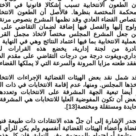
ن الطعون ألانتخابية تسبب إشكالا قانونيا في الاخ
محكمة المختصة بنظرها. فالأصل أن الطعون الانت
تصاص القضاء العادي وقد نظمها المشرع بنصوص مرن
ن جعل المشرع المجلس مختصاً لاتخاذ مجمل القرا
لعملية الانتخابية بما فيها اعتماد النتائج وهي في النهاية
درة من لجنة إدارية، يخضع هذه القرارات لرق
إداري،ويفوت درجة من درجات التقاضي على مقدم الط
فقد طعنه مزايا المرونة والسرعة التي لا يملكها القضاء الإ
د شمل نقد بعض الهيئات القضائية الإجراءات الانتخابي
خذها المجلس. ومنها، عدم إقامة الانتخابات في ذات ال
 أيضا تبعية الجهة المشرفة على الانتخابات وتعدد
بعض أن تكون المفوضية العليا للانتخابات هي المشرفة 
ايدة ومستقلة ومختصة[13].
جدر الإشارة إلى أن جلّ هذه الانتقادات ذات طبيعة فن
قضاة وأعضاء الهيئات القضائية أنفسهم ولم يكن للرأي الع
 متابعة أو اهتمام بالموضوع. وفي النهاية، فإن كل هذه 