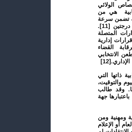
تصاص الولائي
خابية هي من
ة تضمن سرعة
الولوج إليها والفصل فيها إضافة لضمان التقاضي على درجتين [11].
رات المتصلة
 قرارات إدارية
ابة القضاء
عن الانتخابي
داري.[12]
ة ذاتها التي
يوم والتوقيت،
ها. وقد طالب
باعتبارها جهة
ية ومهنية ومن
ام أو الإعلام
الانتقادات لم