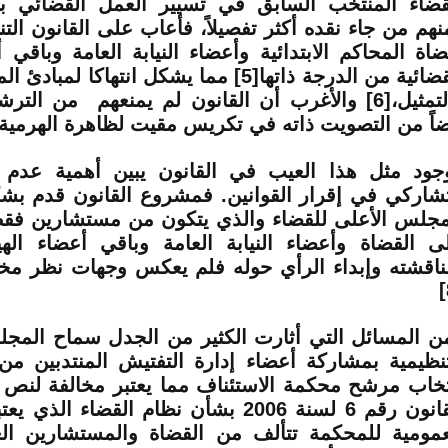
نهم من جاء نقده أكثر تفصيلاً، فأعاب على القانون ال
ضاة المحاكم الابتدائية وأعضاء النيابة العامة وباقي 
القضائية من الدرجة ذاتها[5] مما يشكل انتهاكا ل
والتمثيل،[6] والأغرب أن القانون لم يمنعهم من ا
ضاً من التصويت ذاته في تكريس مقيت لظاهرة الهرمية[7]
جود مثل هذا العيب في القانون يبين أهمية عدم إ
تشاركي في إقرار القوانين. فمشروع القانون قدم ب
مجلس الأعلى للقضاء والذي يتكون من مستشارين ف
ى القضاة وأعضاء النيابة العامة وباقي أعضاء الهي
ناقشته وإبداء الرأي حوله فلم يعكس وجهات نظر مخت
ن المسائل التي أثارت الكثير من الجدل سماح المجل
تنظيمية بمشاركة أعضاء إدارة التفتيش المنتدبين م
القانون رقم 6 لسنة 2006 بشأن نظام القضاء ا