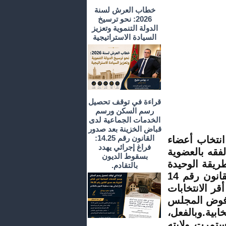
خطاب العرش لسنة
2026: نحو ترسيخ
الدولة التنموية وتعزيز
السيادة الاستراتيجية
قراءة في توقف تحصيل
رسم السكن ورسم
الخدمات الجماعية لدى
قباض الخزينة بعد صدور
القانون رقم 14.25:
 القضائي انتخاب أعضاء
فراغ إجرائي يهدد
فقه بالعضوية
بسقوط الديون
ريقة الوحيدة
بالتقادم.
لدخول المجلس[1].وقد تم تعديل هذا النظام بموجب القانون رقم 14
 أقر الانتخابات
 القانون ذاته فوض المجلس
خابية.وبالفعل،
تمرت ولايته