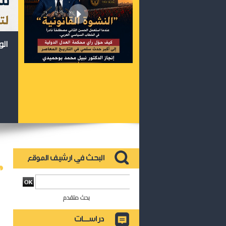
الو
بحث متقدم