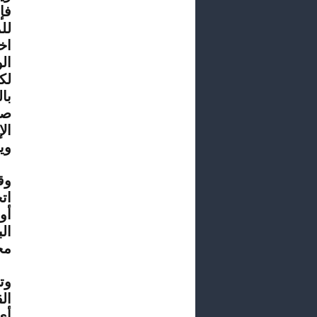
فإ
لل
اخ
لك
با
صا
ال
وي
وق
ات
أو
ال
مح
وت
ال
أي