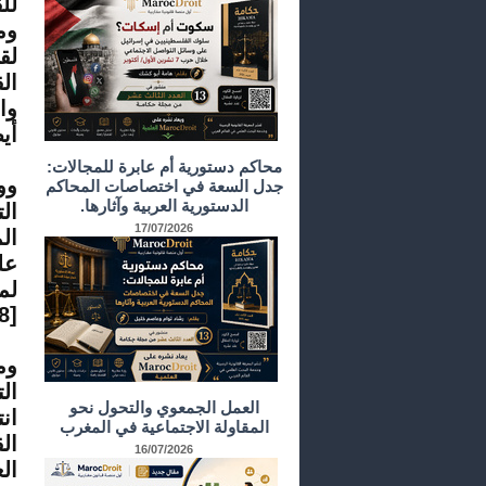
وم
لق
أي
محاكم دستورية أم عابرة للمجالات:
وو
جدل السعة في اختصاصات المحاكم
الدستورية العربية وآثارها.
ال
17/07/2026
ال
عل
لم
[8]
وم
ال
العمل الجمعوي والتحول نحو
المقاولة الاجتماعية في المغرب
16/07/2026