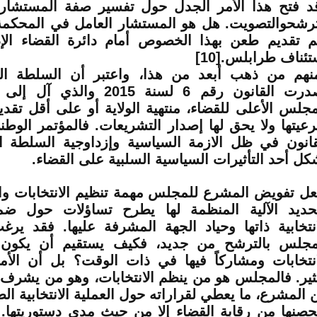
د فتح هذا الأمر الجدل حول تفسير صفة المستشار 
ترشحوالتصويت. هل هو المستشار العامل في المحكمة
م تقديم طعن بهذا الخصوص أمام دائرة القضاء الإ
تئناف طرابلس.[10]
نهم من ذهب أبعد من هذا، واعتبر أن السلطة الت
أصدرت القانون رقم 6 لسنة 2015 و
مجلس الأعلى للقضاء، منتهية الولاية أو على أقل تقدي
عيتها ولا يحق لها إصدار التشريعات. فالمؤتمر الوطن
قانون في ظل الازمة السياسية وإزداوجية السلطة ا
كل أحد التأثيرات السياسية السلبية على القضاء.
عل تفويض المشرع للمجلس مهمة تنظيم الانتخابات وا
حديد الآلية المنظمة لها يطرح تساؤلات حول ضما
انتخابية ذاتها وحياد الجهة المشرفة عليها. فقد ير
مجلس بالترشح من جديد، فكيف يستقيم أن يكون
انتخابات ومشاركاً فيها في ذات الوقت؟ بل أن الأم
ثير. فالمجلس هو من ينظم الانتخابات، وهو من يشرف 
 المشرع، ما يعطي لقراراته حول العملية الانتخابية ال
حصنها من رقابة القضاء إلا من حيث مدى دستوريتها. 