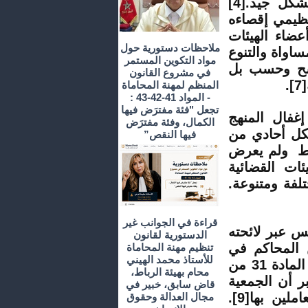
للقضاء المنتخب السابق في تسيير العمل القضائي بشكل جيد.[4]
تنظيمي إقصاءه
أعضاء الهيئات
ملاحظات دستورية حول
مبادئ المساواة والتنوع
مواد التكوين المستمر
لترشح وحسب بل
في مشروع القانون
.
المنظم لمهنة المحاماة
- المواد 41-42-43 :
تجعل "فئة مفترَض فيها
غفال المنهج
الكمال، وفئة مفترَض
شكل أحادي من
فيها النقص”
قط ولم يعرض
ئات القضائية
لفة ومتنوعة.
قراءة في الجوانب غير
س عبر لائحته
الدستورية لقانون
ن المحاكم في
تنظيم مهنة المحاماة
للأستاذ محمد الهيني
انتخاب مرشح محكمة الاستئناف مما يعتبر مخالفة لنص المادة 31 من
محام بهيئة الرباط،
لذي يعتبر أن الجمعية
قاض سابق، خبير في
العمومية للمحكمة تتألف من القضاة والمستشارين العاملين بها[9].
مجال العدالة وحقوق