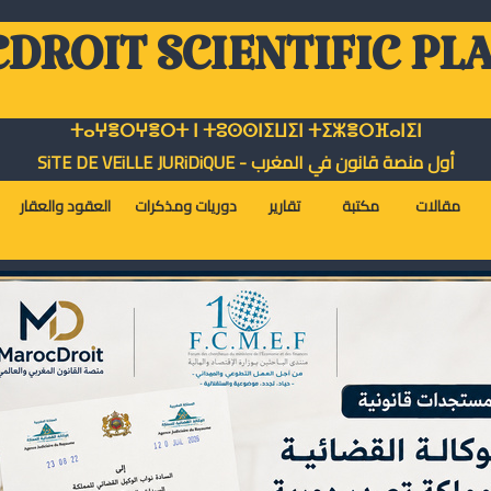
DROIT SCIENTIFIC PL
ⵜⴰⵖⴻⵔⵖⴻⵔⵜ ⵏ ⵜⵓⵙⵙⵏⵉⵡⵉⵏ ⵜⵉⵣⴻⵔⴼⴰⵏⵉⵏ
أول منصة قانون في المغرب - SiTE DE VEiLLE JURiDiQUE
مقالات
مكتبة
تقارير
دوريات ومذكرات
العقود والعقار