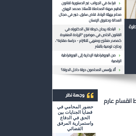
قراءة في الجوانب غير الدستورية لقانون
تنظيم مهنة المحاماة للأستاذ محمد الهيني
محام بهيئة الرباط، قاض سابق، خبير في مجال
العدالة وحقوق الإنسان
طرة
الباحثة ريحان خرطة تنال الدكتوراه في
القانون الخاص في موضوع "الإرادة المنفردة
كمصدر منشئ ومنهي للالتزام - دراسة مقارنة"،
وحازت توصية بالنشر
من البيروقراطية الإدارية إلى البيروقراطية
الرقمية
ألا يؤسس المحامون دولة داخل الدولة؟
ط انقسام عارم
أرشيف وجهة نظر
حضور المحامي في
قضايا الجنايات بين
الحق في الدفاع
واستمرارية المرفق
القضائي