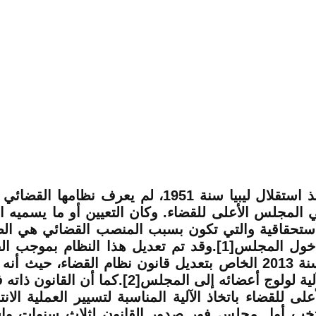
منذ استقلال ليبيا سنة 1951، لم يعرف نظامها
 المجلس الأعلى للقضاء. وكان التعيين أو ما يسميه ال
استحقاقية والتي تكون بسبب المنصب القضائي هي الط
لسنة 2013 الخاص بتعديل قانون نظام القضاء، حيث أنه
كآلية لولوج أعضائه إلى المجلس[2].كما أن
أعلى للقضاء باتخاذ الآلية المناسبة لتسيير العملية الانت
تخب أول مجلس فور صدور القانون لثلاث سنوات واس