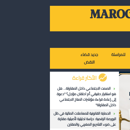
MAROC
للمراسلة
جديد قضاء
النقض
الأكثر قراءة
الصمت الاجتماعي داخل المقاولة... هل
هو استقرار حقيقي أم احتقان مؤجل؟ "دعوة
إلى إعادة قراءة مؤشرات المناخ الاجتماعي
داخل المقاولة"
الحماية القانونية للمعاملات المالية في ظل
البورصة الرقمية: دراسة تحليلية تأصيلية مقارنة
على ضوء التشريع المغربي والمقارن