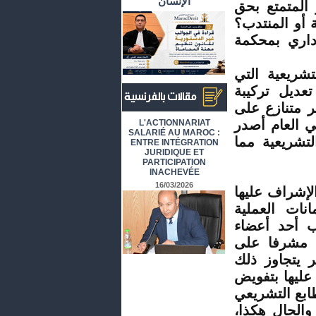
الإنسان
المتمتع بحق
 أو المنتدب؟
داري بمحكمة
شريعية التي
الذي آل إلى تعديل تركيبة
ر متنازع على
أرشيف المقالات باللغة الفرنسية
ي العام أصدر
L'ACTIONNARIAT
SALARIÉ AU MAROC :
لتشريعية مما
ENTRE INTÉGRATION
JURIDIQUE ET
PARTICIPATION
INACHEVÉE
16/03/2026
لإشراف عليها
نات العملية
غب أحد أعضاء
 مشرفا على
ر يتجاوز ذلك
عليها بتفويض
طابع التشريعي
والحال هكذا،