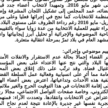
حتى شهر مايو 2016. وتمهيداً لانتخاب أعضاء جد
ضائه، عمد المجلس إلى تشكيل اللجان المشرفة وإصد
منظمة للانتخابات، كما نجح في إجرائها فعليا وعلى م
أبريل- مايو 2016 رغم رداءة الظروف على مستوى الب
راء تقييم للعملية الانتخابية من عدة زوايا سواء بالتقيي
ناحية الموضوعية والإجرائية أو تحليل أبرز إيجابياتها وا
مشهد العام في بلاد تمرّ بمرحلة انتقالية متعثرة.
ييم موضوعي وإجرائي:
ثر القضاء إجمالا بحالة عدم الاستقرار والانفلات الأم
ها البلاد والتي نتج عنها الاعتداء على بعض المؤس
غتيال قضاة. وقد ترتّب على ذلك إغلاق بعض المحاك
فية هذه الأحداث وتداعياتها، اعترض بعض أعضاء الهي
ى إقامة الانتخابات في هذا التوقيت الحرج والغير ملائم
الكتروني، وخاصة صفحات التواصل الاجتماعي، مجالا رحب
اعتراض عن الانتخابات وانتقادها. وتعددت الآراء: فمنه
تجربة نفسها غير جديرة بالإعادة نتيجة لعدم نجاح ا