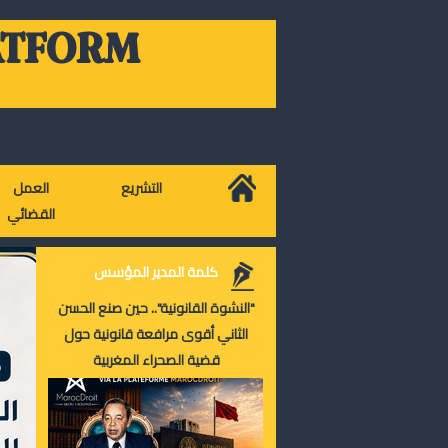
ATFORM
التشريع
العمل
القضائي
كلمة المدير المؤسس
"النشوة القانونية".. حين صنع الحسن
الثاني أقوى مرافعة قانونية حول
قضية الصحراء المغربية