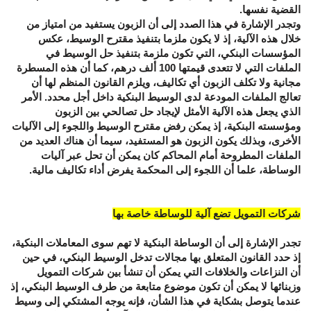
القضية نفسها.
وتجدر الإشارة في هذا الصدد إلى أن الزبون يستفيد من امتياز من
خلال هذه الآلية، إذ لا يكون ملزما بتنفيذ مقترح الوسيط، عكس
المؤسسات البنكي، التي تكون ملزمة بتنفيذ حل الوسيط في
الملفات التي لا تتعدى قيمتها 100 ألف درهم، كما أن هذه المسطرة
مجانية ولا تكلف الزبون أي تكاليف، ويلزم القانون المنظم لها أن
تعالج الملفات المودعة لدى الوسيط البنكية داخل أجل محدد. الأمر
الذي يجعل هذه الآلية الأمثل لإيجاد حل تصالحي بين الزبون
ومؤسسته البنكية، إذ يمكن رفض مقترح الوسيط واللجوء إلى الآليات
الأخرى، وبذلك يكون الزبون هو المستفيد، سيما أن هناك العديد من
الملفات المطروحة أمام المحاكم كان يمكن أن تحل عبر آليات
الوساطة، علما أن اللجوء إلى المحكمة يفرض أداء تكاليف مالية.
شركات التمويل تضع آلية للوساطة خاصة بها
تجدر الإشارة إلى أن الوساطة البنكية لا تهم سوى المعاملات البنكية،
إذ حدد القانون المتعلق بها مجالات تدخل الوسيط البنكي، في حين
أن النزاعات والخلافات التي يمكن أن تنشأ بين شركات التمويل
وزبنائها لا يمكن أن تكون موضوع متابعة من طرف الوسيط البنكي، إذ
عندما يتوصل بشكاية في هذا الشأن، فإنه يوجه المشتكي إلى وسيط