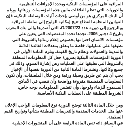
المراقبة على المؤسسات البنكية ويحدد الإجراءات التنظيمية
والدوريات التي تنظم العلاقات مابين هذه المؤسسات وزبنائها. ورغم
أن البنك المركزي هو من أوصى بإحداث آليات الوساطة البنكية، فإن
القوانين المنظمة للقطاع تتيح إمكانية الولوج إلى سلطة المراقبة.
وبالرجوع إلى دورية عدد 23/G/2007، التي أصدرها والي بنك المغرب
بتاريخ 4 دجنبر 2006، نجدها تحدد المقتضيات التي يتعين على
مؤسسات الائتمان احترامها بخصوص إعلام زبنائها بالشروط التي
تطبقها على عملياتها، خاصة ما يتعلق بمعدلات الفائدة الدائنة
والمدينة والعمولات ونظام تاريخ القيمة. وتلزم المادة الأولى في
الدورية المؤسسات البنكية بضرورة جعل كل المعلومات المتعلقة
بالشروط التي تطبقها على العمليات رهن إشارة العموم، وذلك في
جميع وكالاتها. وتشترط المادة الثانية من الدورية نفسها أن الإخبار
يجب أن يتم عن طريق وسيلة ورقية ومن خلال الملصقات، وأن تكون
المعلومات المتضمنة مقروءة وواضحة وأن تنصب في الأماكن
المسموح للزبناء ولوجها، وأن تتضمن المعلومات، بوجه خاص،
الشروط المطبقة على العمليات البنكية الأساسية.
ومن خلال المادة الثالثة توضح الدورية نوع المعلومات الواجب الإعلان
عنها مثل الخدمات المقدمة والتعريفات المطبقة بشأنها وتواريخ القيم
المطبقة.
في السياق ذاته تنص المادة الرابعة على أن المنشورات الإخبارية