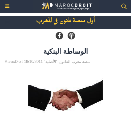
أول منصة قانون في المغرب
الوساطة البنكية
MarocDroit منصة مغرب القانون "الأصلية" 18/10/2011