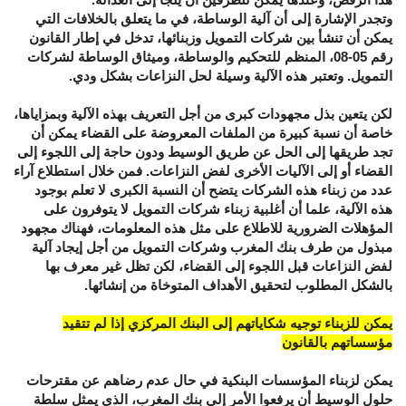
وتجدر الإشارة إلى أن آلية الوساطة، في ما يتعلق بالخلافات التي
يمكن أن تنشأ بين شركات التمويل وزبنائها، تدخل في إطار القانون
رقم 05-08، المنظم للتحكيم والوساطة، وميثاق الوساطة لشركات
التمويل. وتعتبر هذه الآلية وسيلة لحل النزاعات بشكل ودي.
لكن يتعين بذل مجهودات كبرى من أجل التعريف بهذه الآلية وبمزاياها،
خاصة أن نسبة كبيرة من الملفات المعروضة على القضاء يمكن أن
تجد طريقها إلى الحل عن طريق الوسيط ودون حاجة إلى اللجوء إلى
القضاء أو إلى الآليات الأخرى لفض النزاعات. فمن خلال استطلاع آراء
عدد من زبناء هذه الشركات يتضح أن النسبة الكبرى لا تعلم بوجود
هذه الآلية، علما أن أغلبية زبناء شركات التمويل لا يتوفرون على
المؤهلات الضرورية للاطلاع على مثل هذه المعلومات، فهناك مجهود
مبذول من طرف بنك المغرب وشركات التمويل من أجل إيجاد آلية
لفض النزاعات قبل اللجوء إلى القضاء، لكن تظل غير معرف بها
بالشكل المطلوب لتحقيق الأهداف المتوخاة من إنشائها.
يمكن للزبناء توجيه شكاياتهم إلى البنك المركزي إذا لم تتقيد
مؤسساتهم بالقانون
يمكن لزبناء المؤسسات البنكية في حال عدم رضاهم عن مقترحات
حلول الوسيط أن يرفعوا الأمر إلى بنك المغرب، الذي يمثل سلطة