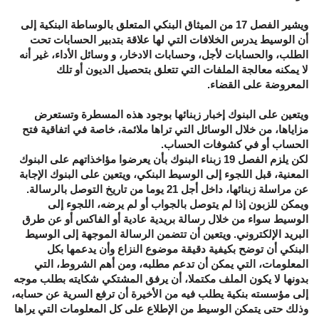
ويشير الفصل 17 من الميثاق البنكي المتعلق بالوساطة البنكية إلى
أن الوسيط يدرس الخلافات التي لها علاقة بتدبير الحسابات تحت
الطلب، والحسابات لأجل، وحسابات الادخار، و وسائل الأداء، غير أنه
لا يمكنه معالجة الملفات التي تتعلق بتحصيل الديون أو تلك
المعروضة على القضاء.
ويتعين على البنوك إخبار زبنائها بوجود هذه المسطرة وتستعرض
مزاياها، من خلال الوسائل التي تراها ملائمة، خاصة في اتفاقية فتح
الحساب أو في كشوفات الحساب.
لكن يلزم الفصل 19 زبناء البنوك بأن يعرضوا مؤاخذاتهم على البنوك
المعنية، قبل اللجوء إلى الوسيط البنكي، ويتعين على البنوك الإجابة
عن مراسلة زبنائها، داخل أجل 21 يوما من تاريخ التوصل بالرسالة.
ويمكن للزبون إذا لم يتوصل بالجواب أو لم يرضه، اللجوء إلى
الوسيط سواء من خلال رسالة بريدية عادية أو الفاكس أو عن طرق
البريد الإلكتروني. ويتعين أن تتضمن الرسالة الموجهة إلى الوسيط
البنكي أن توضح بكيفية دقيقة موضوع النزاع وأن يدعمها بكل
المعلومات، التي يمكن أن تدعم مطلبه، ومن أهم الشروط، التي
بدونها لا يكون الملف مكتملا، أن يرفق المشتكي شكايته بطلب موجه
إلى مؤسسته بنكية يطلب فيه من الأخيرة أن ترفع السرية عن حسابه،
وذلك حتى يتمكن الوسيط من الإطلاع على كل المعلومات التي يراها