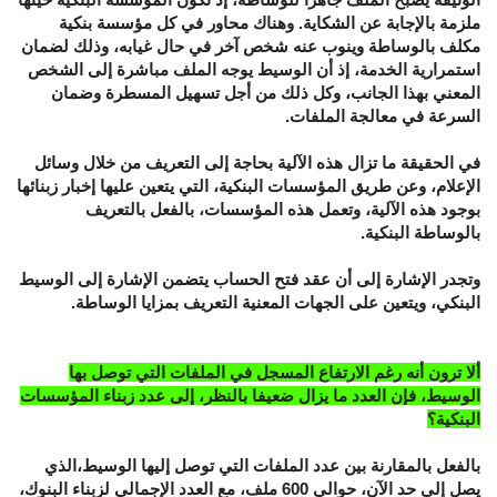
ملزمة بالإجابة عن الشكاية. وهناك محاور في كل مؤسسة بنكية
مكلف بالوساطة وينوب عنه شخص آخر في حال غيابه، وذلك لضمان
استمرارية الخدمة، إذ أن الوسيط يوجه الملف مباشرة إلى الشخص
المعني بهذا الجانب، وكل ذلك من أجل تسهيل المسطرة وضمان
السرعة في معالجة الملفات.
في الحقيقة ما تزال هذه الآلية بحاجة إلى التعريف من خلال وسائل
الإعلام، وعن طريق المؤسسات البنكية، التي يتعين عليها إخبار زبنائها
بوجود هذه الآلية، وتعمل هذه المؤسسات، بالفعل بالتعريف
بالوساطة البنكية.
وتجدر الإشارة إلى أن عقد فتح الحساب يتضمن الإشارة إلى الوسيط
البنكي، ويتعين على الجهات المعنية التعريف بمزايا الوساطة.
ألا ترون أنه رغم الارتفاع المسجل في الملفات التي توصل بها
الوسيط، فإن العدد ما يزال ضعيفا بالنظر، إلى عدد زبناء المؤسسات
البنكية؟
بالفعل بالمقارنة بين عدد الملفات التي توصل إليها الوسيط،الذي
يصل إلى حد الآن، حوالي 600 ملف، مع العدد الإجمالي لزبناء البنوك،