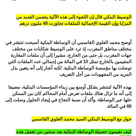
الوسيط البنكي قال إن اللجوء إلى هذه الآلية يتضمن العديد من
المزايا وإن القيمة الإجمالية للملفات تجاوزت 48 مليون درهم
أوضح محمد العلوي القاسمي أن الوساطة البنكية أصبحت تنتشر في
مختلف مناطق المغرب، إذ ترد على الوسيط شكايات من مختلف
جهات المغرب، بل حتى من الخارج، مشيرا إلى أن ملفات المغاربة
المقيمين بالخارج تمثل 10 في المائة من إجمالي عدد الملفات التي
توصلت بها مؤسسة الوساطة البنكية. لكنه أشار إلى أنه يتعين بذل
المزيد من المجهودات من أجل التعريف
بهذه الآلية لتنتشر بشكل أوسع بين زبناء المؤسسات البنكية، مضيفا
إلى أنه ما تزال هناك ملفات تعرض أمام المحاكم كان من الممكن
حلها عبر الوساطة. وأكد أن نسبة النجاح في إيجاد الحلول وصلت إلى
88 في المائة.
حوار مع الوسيط البنكي السيد محمد العلوي القاسمي
كيف تقيمون حصيلة الوساطة البنكية بعد سنتين من تفعيل هذه