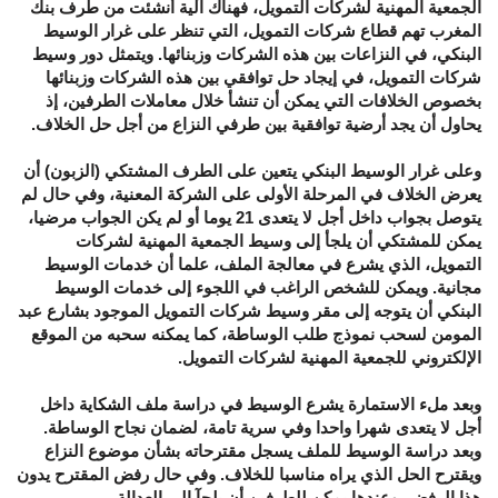
الجمعية المهنية لشركات التمويل، فهناك آلية أنشئت من طرف بنك
المغرب تهم قطاع شركات التمويل، التي تنظر على غرار الوسيط
البنكي، في النزاعات بين هذه الشركات وزبنائها. ويتمثل دور وسيط
شركات التمويل، في إيجاد حل توافقي بين هذه الشركات وزبنائها
بخصوص الخلافات التي يمكن أن تنشأ خلال معاملات الطرفين، إذ
يحاول أن يجد أرضية توافقية بين طرفي النزاع من أجل حل الخلاف.
وعلى غرار الوسيط البنكي يتعين على الطرف المشتكي (الزبون) أن
يعرض الخلاف في المرحلة الأولى على الشركة المعنية، وفي حال لم
يتوصل بجواب داخل أجل لا يتعدى 21 يوما أو لم يكن الجواب مرضيا،
يمكن للمشتكي أن يلجأ إلى وسيط الجمعية المهنية لشركات
التمويل، الذي يشرع في معالجة الملف، علما أن خدمات الوسيط
مجانية. ويمكن للشخص الراغب في اللجوء إلى خدمات الوسيط
البنكي أن يتوجه إلى مقر وسيط شركات التمويل الموجود بشارع عبد
المومن لسحب نموذج طلب الوساطة، كما يمكنه سحبه من الموقع
الإلكتروني للجمعية المهنية لشركات التمويل.
وبعد ملء الاستمارة يشرع الوسيط في دراسة ملف الشكاية داخل
أجل لا يتعدى شهرا واحدا وفي سرية تامة، لضمان نجاح الوساطة.
وبعد دراسة الوسيط للملف يسجل مقترحاته بشأن موضوع النزاع
ويقترح الحل الذي يراه مناسبا للخلاف. وفي حال رفض المقترح يدون
هذا الرفض، وعندها يمكن للطرفين أن يلجآ إلى العدالة.