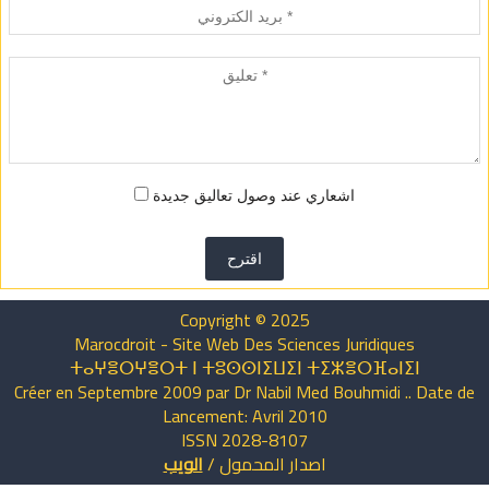
اشعاري عند وصول تعاليق جديدة
اقترح
Copyright © 2025
Marocdroit - Site Web Des Sciences Juridiques
ⵜⴰⵖⴻⵔⵖⴻⵔⵜ ⵏ ⵜⵓⵙⵙⵏⵉⵡⵉⵏ ⵜⵉⵣⴻⵔⴼⴰⵏⵉⵏ
Créer en Septembre 2009 par Dr Nabil Med Bouhmidi .. Date de
Lancement: Avril 2010
ISSN 2028-8107
اصدار
المحمول
/
الويب