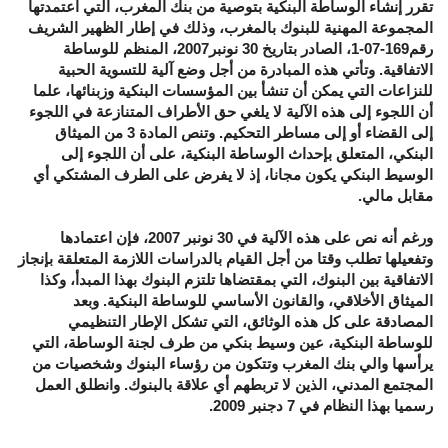
تقرر إنشاء الوساطة البنكية بتوصية من بنك المغرب، التي اعتمدتها
المجموعة المهنية للبنوك بالمغرب، وذلك في إطار الظهير الشريف
رقم169-07-1، الصادر بتاريخ 30 نونبر2007، المنظم للوساطة
الاتفاقية. وتأتي هذه المبادرة من أجل وضع آلية للتسوية الحبية
للنزاعات التي يمكن أن تنشأ بين المؤسسات البنكية وزبنائها، علما
أن اللجوء إلى هذه الآلية لا يلغي حق الأطراف المتنازعة في اللجوء
إلى القضاء أو إلى مساطر التحكيم. وتنص المادة 3 من الميثاق
البنكي، المتعلق بإحداث الوساطة البنكية، على أن اللجوء إلى
الوسيط البنكي يكون مجانا، إذ لا يفرض على الطرف المشتكي أي
مقابل مالي.
ورغم أنه نص على هذه الآلية في 30 نونبر 2007، فإن اعتمادها
وتفعيلها تطلب وقتا من أجل القيام بالدراسات اللازمة المتعلقة بإنجاز
الاتفاقية بين البنوك، التي بمقتضاها تلتزم البنوك بهذا المبدأ، وكذا
الميثاق الأخلاقي، والقانون الأساسي للوساطة البنكية. وبعد
المصادقة على كل هذه الوثائق، التي تشكل الإطار التنظيمي
للوساطة البنكية، عين وسيط بنكي من طرف لجنة الوساطة، التي
يرأسها والي بنك المغرب وتتكون من رؤساء البنوك وشخصيات من
المجتمع المدني، الذين لا تربطهم أي علاقة بالبنوك. وانطلق العمل
رسميا بهذا النظام في 7 دجنبر 2009.