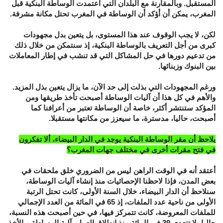
المستقبل. وبالمقارنة مع البلدان التي اعتمدت الوساطة البنكية قبل
المغرب، يمكن أن أؤكد أن الوساطة في المغرب تحتل مكانة مشرفة.
لكن، لا يجب الوقوف عند هذا المستوى، بل يتعين بدل مجهودات
كبرى من أجل التعريف بالوساطة البنكية، إذ سنتمكن من خلال ذلك
من تدعيم دورها في حل المشاكل التي قد تنشب في إطار المعاملات
بين البنوك وزبنائها.
ورغم المجهودات التي بذلت إلى حد الآن، ما يزال يتعين بذل المزيد.
والأهم في كل هذا أن آليات الوساطة أصبحت تأخذ طريقها ومن
المؤكد ستنتشر أكثر، خاصة أن الوساطة تعتبر من أعرافنا كما
أصبحت، حاليا، مدسترة، ما سيعزز من مكانتها مستقبلا.
يلاحظ أن مقر الوساطة البنكية يوجد في الدار البيضاء، ألا تفكرون
في فتح مقرات أخرى في مختلف جهات المغرب؟
أعتقد أنه في الوقت الراهن ليس من الضروري خلق ملحقات في
بعض المدن، فإذا لاحظنا الإحصائيات منذ إنشاء آليات الوساطة،
سنلاحظ أن الدار البيضاء، خلال السنة الأولى، كانت تحتل الرتبة
الأولى من ناحية عدد الملفات، إذ 65 في المائة من العدد الإجمالي
للملفات المعروضة، كانت تتمركز فيها، في حين أصبحت هذه النسبة،
حاليا، لا تتعدى 39 في المائة منذ انطلاق العمل بآلية الوساطة وبالأخذ