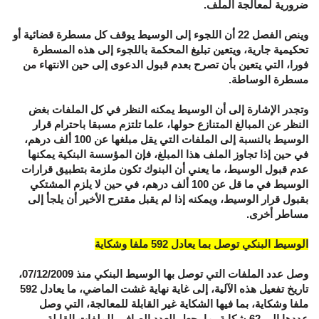
ضرورية لمعالجة الملف.
وينص الفصل 22 أن اللجوء إلى الوسيط يوقف كل مسطرة قضائية أو
تحكيمية جارية، ويتعين تبليغ المحكمة باللجوء إلى هذه المسطرة
فورا، التي يتعين بأن تصرح بعدم قبول الدعوى إلى حين الانتهاء من
مسطرة الوساطة.
وتجدر الإشارة إلى أن الوسيط يمكنه النظر في كل الملفات بغض
النظر عن المبالغ المتنازع حولها، علما تلتزم مسبقا باحترام قرار
الوسيط بالنسبة إلى الملفات التي يقل مبلغها عن 100 ألف درهم،
في حين إذا تجاوز الملف هذا المبلغ، فإن المؤسسة البنكية يمكنها
عدم قبول الوسيط، ما يعني أن البنوك تكون ملزمة بتطبيق قرارات
الوسيط في ما قل عن 100 ألف درهم، في حين لا يلزم المشتكي
بقبول قرار الوسيط، ويمكنه إذا لم يقبل مقترح الأخير أن يلجأ إلى
مساطر أخرى.
الوسيط البنكي توصل بما يعادل 592 ملفا وشكاية
وصل عدد الملفات التي توصل بها الوسيط البنكي منذ 07/12/2009،
تاريخ تفعيل هذه الآلية، إلى غاية نهاية غشت الماضي، ما يعادل 592
ملفا وشكاية، بما فيها الشكاية غير القابلة للمعالجة، التي وصل
عددها إلى 62 شكاية، ما يجعل العدد الصافي للملفات القابلة