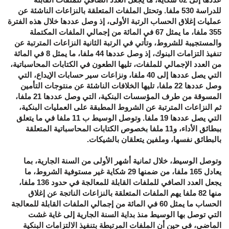
للدراسة 530 ملفا. وتحتل الملفات المتعلقة بالنزاعات الناشئة عن
عمليات إغلاق الحساب الرتبة الأولى، إذ وصل عددها خلال هذه الفترة
355 ملفا، ما يمثل 67 في المائة من إجمالي الملفات المكتملة
والمستجيبة للشروط، وتأتي في الرتبة الثانية النزاعات المترتبة عن
تنفيذ التزامات البنوك، إذ وصل عددها 44 ملفا، ما يمثل 8 في المائة
من العدد الإجمالي للملفات، تليها الطعون في الكتابات المحاسباتية،
التي يصل عددها إلى 40 ملفا، ونزاعات سير حسابات الإيداع، التي
وصل عددها 22 ملفا، تليها الخلافات الناشئة عن منتوجات التأمين
المسوقة من طرف المؤسسات البنكية، التي وصل عددها 21 ملفا،
ثم النزاعات المترتبة عن الشروط المطبقة على العمليات البنكية،
التي يصل عددها 19 ملفا. وتوصل الوسيط ب 11 ملفا في ما يتعلق
ببطائق الأداء، و11 ملفا بخصوص الكتابات المحاسباتية المتعلقة
بالبطائق نفسها، وملفين يتعلقان بالشيكات.
وتوصل الوسيط، خلال ثمانية أشهر الأولى من السنة الجارية، بما
يعادل 165 ملفا، من ضمنها 29 شكاية غير مستوفية الشروط، ما
يجعل العدد الصافي للملفات القابلة للمعالجة في حدود 136 ملفا،
منها 82 ملفا يهم الملفات المتعلقة بالنزاعات الناتجة عن إغلاق
الحساب ما يمثل 60 في المائة من إجمالي الملفات القابلة للمعالجة
التي توصل بها الوسيط منذ بداية السنة الجارية إلى غاية غشت
الماضي، في حين أن الملفات المرتبطة بتنفيذ الالتزامات البنكية