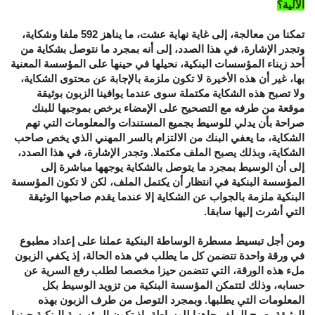
الآلية؟
تمكنا من معالجة، إلى غاية نهاية عشت، ما يناهز 592 ملفا وشكاية،
وتجدر الإشارة، في هذا الصدد، إلى أنه بمجرد ما نتوصل بشكاية من
أحد زبناء المؤسسات البنكية، نحيلها في حينها على المؤسسة المعنية
بها، غير أن هذه الأخيرة لا تكون ملزمة بالإجابة عن محتوى الشكاية،
ولا تصبح هذه الشكاية مكتملة سوى عندما يوافينا الزبون بوثيقة
موقعة من طرفه مع التصحيح على الإمضاء يرخص بموجبها للبنك
صراحة بأن يدلي للوسيط بجميع المستندات والمعلومات التي تهم
الشكاية، ما يعفي البنك من الالتزام بالسر المهني الذي يخص صاحب
الشكاية، وبذلك يصبح الملف مكتملا. وتجدر الإشارة، في هذا الصدد،
إلى أن الوسيط بمجرد ما يتوصل بالشكاية يوجهها مباشرة إلى
المؤسسة البنكية في انتظار أن يكتمل الملف، لكن لا تكون المؤسسة
البنكية ملزمة بالجواب عن الشكاية إلا عندما يقدم صاحبها الوثيقة
التي أشرت إليها سابقا.
ومن أجل تبسيط مسطرة الوساطة البنكية عملنا على إعداد مطبوع
في ورقة واحدة تتضمن كل ما يطلب في هذه الحالة، إذ يكفي الزبون
ملء هذه الورقة، التي تتضمن حيزا مخصصا لطلب رفع السرية عن
حسابه، وذلك لتتمكن المؤسسة البنكية من تزويد الوسيط بكل
المعلومات التي يطلبها. وبمجرد التوصل من طرف الزبون بهذه
الوثيقة يصبح الملف جاهزا للوساطة، إذ تكون المؤسسة البنكية حينها