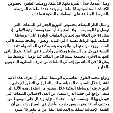
وصل عددها، خلال الفترة ذاتها، 19 ملفا. ووصلت الطعون بخصوص
الكتابات المحاسباتية 18 ملفا، ولم يتعد عدد الملفات المرتبطة
بالشروط المطبقة على المعاملات البنكية 4 ملفات.
و تمثل الدار البيضاء، بخصوص التوزيع الجغرافي للملفات، التي
توصل بها الوسيط، سواء المقبولة أو المرفوضة، الرتبة الأولى، إذ
تمثل 44 في المائة من إجمالي الملفات الواردة على الوساطة
البنكية، تليها الرباط بنسبة 8 في المائة، وتطوان وطنجة بنسبة 5 في
المائة، ووجدة والقنيطرة والجديدة بنسبة 2 في المائة، ولم تتعد
النسبة في كل من السمارة ومكناس وأكادير 1 في المائة. وتمثل باقي
الجهات الأخرى مجتمعة نسبة 18 في المائة. كما توصل الوسيط بما
يمثل 10 في المائة من إجمالي الملفات من طرف المغاربة المقيمين
بالخارج.
وتوقع محمد العلوي القاسمي، الوسيط البنكي أن تعرف هذه الآلية
انتشارا خلال السنوات المقبلة، وذلك بالنظر إلى التطور الإيجابي
الذي عرفته الوساطة البنكية خلال سنتين من انطلاق هذه الآلية، إذ
سجل تراجع في حصة الدار البيضاء من العدد الإجمالي للملفات التي
تتوصل بها المؤسسة، فهناك اعتماد متزايد وإقبال على الوسيط من
مختلف أنحاء المغرب ومن خارجه. وأشار في السياق ذاته إلى أن
القيمة الإجمالية للملفات المعالجة انتقل من ما يناهز 45 مليون