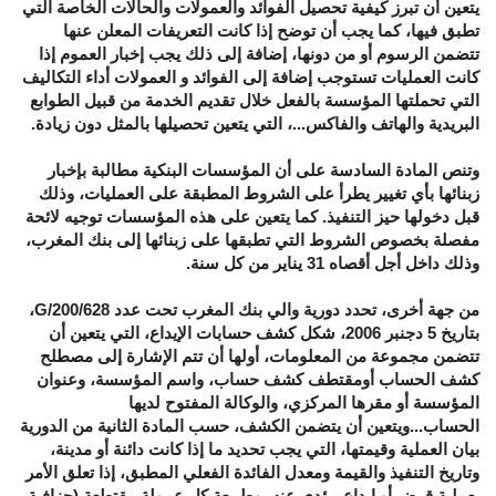
يتعين أن تبرز كيفية تحصيل الفوائد والعمولات والحالات الخاصة التي
تطبق فيها، كما يجب أن توضح إذا كانت التعريفات المعلن عنها
تتضمن الرسوم أو من دونها، إضافة إلى ذلك يجب إخبار العموم إذا
كانت العمليات تستوجب إضافة إلى الفوائد و العمولات أداء التكاليف
التي تحملتها المؤسسة بالفعل خلال تقديم الخدمة من قبيل الطوابع
البريدية والهاتف والفاكس...، التي يتعين تحصيلها بالمثل دون زيادة.
وتنص المادة السادسة على أن المؤسسات البنكية مطالبة بإخبار
زبنائها بأي تغيير يطرأ على الشروط المطبقة على العمليات، وذلك
قبل دخولها حيز التنفيذ. كما يتعين على هذه المؤسسات توجيه لائحة
مفصلة بخصوص الشروط التي تطبقها على زبنائها إلى بنك المغرب،
وذلك داخل أجل أقصاه 31 يناير من كل سنة.
من جهة أخرى، تحدد دورية والي بنك المغرب تحت عدد 628/G/200،
بتاريخ 5 دجنبر 2006، شكل كشف حسابات الإيداع، التي يتعين أن
تتضمن مجموعة من المعلومات، أولها أن تتم الإشارة إلى مصطلح
كشف الحساب أومقتطف كشف حساب، واسم المؤسسة، وعنوان
المؤسسة أو مقرها المركزي، والوكالة المفتوح لديها
الحساب...ويتعين أن يتضمن الكشف، حسب المادة الثانية من الدورية
بيان العملية وقيمتها، التي يجب تحديد ما إذا كانت دائنة أو مدينة،
وتاريخ التنفيذ والقيمة ومعدل الفائدة الفعلي المطبق، إذا تعلق الأمر
بعملية قرض أو إيداع مؤدى عنه، وطبيعة كل عمولة مقتطعة (جزافية