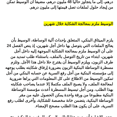
درهم، إلى ما يتجاوز حاليا 48 مليون درهم، مضيفا أن الوسيط تمكن
من إيجاد حلول لملفات تصل قيمتها إلى مليون درهم.
الوسيط ملزم بمعالجة الشكاية خلال شهرين
يلزم الميثاق البنكي، المتعلق بإحداث آلية الوساطة، الوسيط بأن
يعالج الملفات التي يتوصل بها داخل أجل شهرين، إذ ينص الفصل 24
على أن الوسيط ملزم بمعالجة الشكاية الموجهة إليه داخل أجل
شهرين، ابتداء من تاريخ التوصل بالملف، باستثناء طلب تمديد من
طرف الزبون، ويلزم الوسيط أن يقترح حلا داخل هذا الأجل. وتلزم
مسطرة الوساطة البنكية الزبون بضرورة إرفاق شكايته بطلب يوجهه
إلى مؤسسته البنكية من أجل رفع السرية عن حسابه البنكي من أجل
تمكين الوسيط من الاطلاع على كل المعلومات التي يراها ضرورية
لمعالجة الملف، ولا يصبح الملف مكتملا إلا عندما يصاحب شكايته
بهذا الطلب. ومن أجل تبسيط المسطرة أعدت مؤسسة الوساطة
البنكية مطبوعا من ورقة واحدة يمكن الحصول عليه من مقر
الوساطة البنكية، يتضمن خانة مخصصة للشكاية، وأخرى لطلب رفع
السرية، على أن يكون هذا الطلب مصحح الإمضاء.
وتجدر الإشارة أنه بدون هذا الطلب لا يمكن للمؤسسة البنكية منح