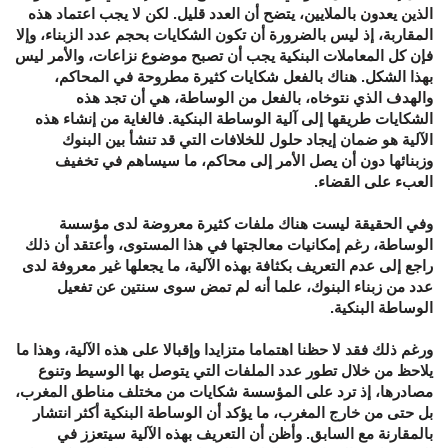
الذين يعدون بالملايين، يتضح أن العدد قليل. لكن لا يجب اعتماد هذه
المقاربة، إذ ليس بالضرورة أن تكون الشكايات بحجم عدد الزبناء، وإلا
فإن كل المعاملات البنكية يجب أن تصبح موضوع نزاعات، والأمر ليس
بهذا الشكل. هناك بالفعل شكايات كثيرة مطروحة في المحاكم،
والهدف الذي نتوخاه، بالفعل من الوساطة، هي أن تجد هذه
الشكايات طريقها إلى آلية الوساطة البنكية. فالغاية من إنشاء هذه
الآلية هو ضمان إيجاد حلول للخلافات التي قد تنشأ بين البنوك
وزبنائها دون أن يصل الأمر إلى محاكم، ما سيساهم في تخفيف
العبء على القضاء.
وفي الحقيقة ليست هناك ملفات كثيرة معروضة لدى مؤسسة
الوساطة، رغم إمكانيات معالجتها في هذا المستوى، وأعتقد أن ذلك
راجع إلى عدم التعريف بكثافة بهذه الآلية، ما يجعلها غير معروفة لدى
عدد من زبناء البنوك، علما أنه لم تمض سوى سنتين عن تفعيل
الوساطة البنكية.
ورغم ذلك فقد لا حظنا اهتماما متزايدا وإقبالا على هذه الآلية، وهذا ما
يلاحظ من خلال تطور عدد الملفات التي يتوصل بها الوسيط وتنوع
مصادرها، إذ ترد على المؤسسة شكايات من مختلف مناطق المغرب،
بل حتى من خارج المغرب، ما يؤكد أن الوساطة البنكية أكثر انتشار
بالمقارنة مع السابق. وأظن أن التعريف بهذه الآلية سيتعزز في