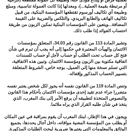
أو مرتبطة بقيمة العملية...)، ومعدلها إذا كانت العمولة تناسبية، ومبلغ
وطبيعة أي تكاليف أورسوم تقتطعها المؤسسة البنكية، من قبيل
تكاليف الهاتف والطابع البريدي، والتلكس والضريبة على القيمة
المضافة...ويتعين على المؤسسات البنكية تمكين الزبون من طريقة
احتساب الفوائد إذا طلب ذلك.
وتشير المادة 113 من القانون رقم 34.03، المتعلق بمؤسسات
الائتمان والهيآت المعتبرة في حكمها إلى أنه يجب أن تبرم في شأن
فتح كل حساب تحت الطلب أو حساب لأجل أو حساب للسندات
اتفاقية مكتوبة بين الزبون ومؤسسة الائتمان. وتبين هذه الاتفاقية،
التي تسلم نسخة منها إلى العميل، بوجه خاص، الشروط المتعلقة
بتسيير الحساب المذكور وإقفاله.
وتنص المادة 119 من القانون نفسه أنه يجوز لكل شخص يعتبر نفسه
متضررا جراء عدم تقيد إحدى مؤسسات الائتمان بأحكام هذا القانون
والنصوص المتخذة لتطبيقه أن يرفع الأمر إلى بنك المغرب، الذي
يتخذ في شأن طلبه القرار الذي يراه ملائما.
ويجوز، في هذا الإطار، لبنك المغرب أن يقوم بمراقبة في عين المكان
أو يطلب من المؤسسة المعنية موافاته، داخل آجال يحددها، بجميع
الوثائق والمعلومات التي يعتبرها ضرورية لبحث الطلبات المذكورة.