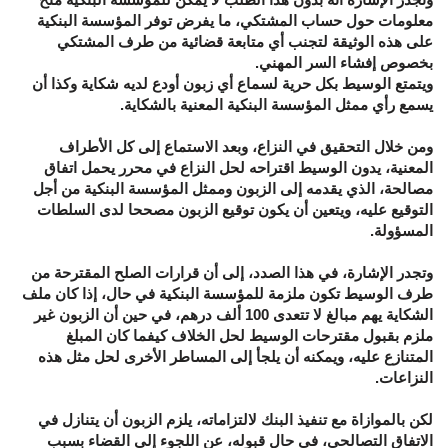
معلومات حول حساب المشتكي، ما يفرض توفر المؤسسة البنكية
على هذه الوثيقة لتجنب أي متابعة قضائية من طرف المشتكي
بخصوص إفشاء السر المهني.
ويتمتع الوسيط بكل حرية لسماع أي زبون أودع لديه شكاية وكذا أن
يسمع رأي ممثل المؤسسة البنكية المعنية بالشكاية.
ومن خلال التحقيق في النزاع، وبعد الاستماع إلى كل الأطراف
المعنية، يدون الوسيط اقتراحه لحل النزاع في محرر يحمل اتفاق
مصالحة، الذي يقدمه إلى الزبون وممثل المؤسسة البنكية من أجل
التوقيع عليه، ويتعين أن يكون توقيع الزبون مصححا لدى السلطات
المسؤولة.
وتجدر الإشارة، في هذا الصدد، إلى أن قرارات الصلح المقترحة من
طرف الوسيط تكون ملزمة للمؤسسة البنكية في حال، إذا كان ملف
الشكاية يهم مبالغ لا تتعدى 100 ألف درهم، في حين أن الزبون غير
ملزم بقبول مقترحات الوسيط لحل الخلاف كيفما كان المبلغ
المتنازع عليه، ويمكنه أن يلجأ إلى المساطر الأخرى لحل مثل هذه
النزاعات.
لكن بالموازاة مع تنفيذ البنك لالتزاماته، يلزم الزبون أن يتنازل في
الاتفاق التصالحي، في حال قبوله، عن اللجوء إلى القضاء بسبب