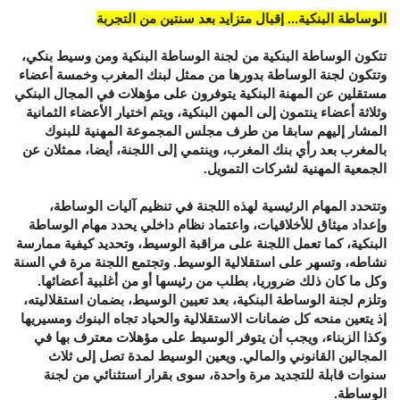
الوساطة البنكية... إقبال متزايد بعد سنتين من التجربة
تتكون الوساطة البنكية من لجنة الوساطة البنكية ومن وسيط بنكي،
وتتكون لجنة الوساطة بدورها من ممثل لبنك المغرب وخمسة أعضاء
مستقلين عن المهنة البنكية يتوفرون على مؤهلات في المجال البنكي
وثلاثة أعضاء ينتمون إلى المهن البنكية، ويتم اختيار الأعضاء الثمانية
المشار إليهم سابقا من طرف مجلس المجموعة المهنية للبنوك
بالمغرب بعد رأي بنك المغرب، وينتمي إلى اللجنة، أيضا، ممثلان عن
الجمعية المهنية لشركات التمويل.
وتتحدد المهام الرئيسية لهذه اللجنة في تنظيم آليات الوساطة،
وإعداد ميثاق للأخلاقيات، واعتماد نظام داخلي يحدد مهام الوساطة
البنكية، كما تعمل اللجنة على مراقبة الوسيط، وتحديد كيفية ممارسة
نشاطه، وتسهر على استقلالية الوسيط. وتجتمع اللجنة مرة في السنة
وكل ما كان ذلك ضروريا، بطلب من رئيسها أو من أغلبية أعضائها.
وتلزم لجنة الوساطة البنكية، بعد تعيين الوسيط، بضمان استقلاليته،
إذ يتعين منحه كل ضمانات الاستقلالية والحياد تجاه البنوك ومسيريها
وكذا الزبناء، ويجب أن يتوفر الوسيط على مؤهلات معترف بها في
المجالين القانوني والمالي. ويعين الوسيط لمدة تصل إلى ثلاث
سنوات قابلة للتجديد مرة واحدة، سوى بقرار استثنائي من لجنة
الوساطة.