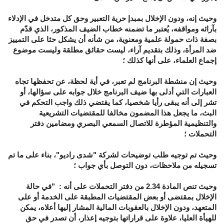
وحيث إنه، ودون الإخلال بمبدإ حرية التعبير وحق كل متدخل في الإدلاء
بآرائه ومواقفه، يُعتبر ما تضمنه خطاب الضيف المذكور، الذي قدّم
بصفة ذات حمولة علمية ومعنوية، من شأنه أن يشكل حثا على التمييز
ضد المرأة، وذلك بتقديم آراء، ليست حقائق مطلقة وليست موضوع
إجماع العلماء، على أنها كذلك ؛
وحيث إن منشطة البرنامج لم تعبر، في أية لحظة، عن تحفظها تجاه
العبارات التي أدلى بها ضيف البرنامج خلال جوابه على سؤالها، أو
تشر إلى أنه يبقى رأيا شخصيا، كما يقتضي ذلك واجب التحكم في
البث، ما يجعل هذا المضمون مخالفا للمقتضيات التشريعية
والتنظيمية المؤطرة للاتصال السمعي البصري ومضامين دفتر
التحملات ؛
وحيث تم توجيه طلب توضيحات لشركة "شدى راديو"، بناء على ما تم
تسجيله من ملاحظات، دون التوصل بأي جواب ؛
وحيث تنص المادة 2.34 من دفتر التحملات على أنه : "في حالة
الإخلال بمقتضى أو بعض المقتضيات المطبقة على الخدمة أو على
المتعهد، ودون الإخلال بالعقوبات المالية المشار إليها أعلاه، يمكن
للهيأة العليا، علاوة على قراراتها بتوجيه إعذار، أن تصدر في حق