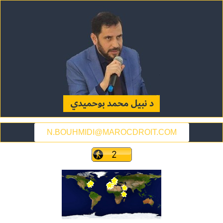
N.BOUHMIDI@MAROCDROIT.COM