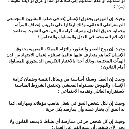
أو انتمائهم أو عدم انتمائهم إلى سلالة أو أمة أو عرق أو ديانة معينة ؛
(...)" ؛
وحيث إن النهوض بحقوق الإنسان يُعد في صلب المشروع المجتمعي
الديمقراطي الحداثي، وذلك ارتكازا على تكريس إنصاف المرأة،
وحماية حقوق الطفل، وصيانة كرامة الرجل، في التشبث بمقاصد
الإسلام السمحة، في العدل والمساواة والتضامن ؛
وحيث إن روح العصر والتطور، والتزام المملكة المغربية بحقوق
الإنسان كما هو متعارف عليها عالميا تستلزم إعمال الاجتهاد من لدن
الهيآت المختصة، وذلك أخذا بالاعتبار التكريس الدستوري للمساواة
أمام القانون ؛
وحيث إن العمل وسيلة أساسية من وسائل التنمية وضمان كرامة
الإنسان والنهوض بمستواه المعيشي وتحقيق الشروط المناسبة
لاستقراره العائلي وتقدمه الاجتماعي ؛
وحيث إن لكل شخص الحق في شغل يناسب مؤهلاته ومهاراته، كما
له الحق أن يختار عمله وأن يمارسه بكل حرية ؛
وحيث إن كل شخص حر في ممارسة أي نشاط لا يمنعه القانون ولا
يجوز لأي شخص أن يمنع الغير عن العمل ؛