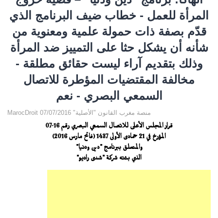
المرأة للعمل - خطاب ضيف البرنامج الذي
قدّم بصفة ذات حمولة علمية ومعنوية من
شأنه أن يشكل حثا على التمييز ضد المرأة
وذلك بتقديم آراء ليست حقائق مطلقة -
مخالفة المقتضيات المؤطرة للاتصال
السمعي البصري - نعم
MarocDroit منصة مغرب القانون "الأصلية" 07/07/2016
قرار المجلس الأعلى للاتصال السمعي البصري رقم 16-07
المؤرخ في 21 جمادى الأولى 1437 (فاتح مارس 2016)
والمتعلق ببرنامج "دين ودنيا"
الذي بثته شركة "شدى راديو"