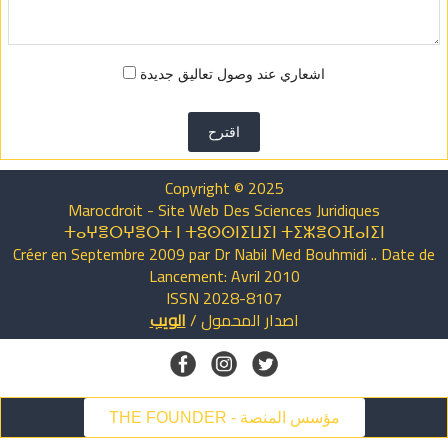
اشعاري عند وصول تعاليق جديدة
اقترح
Copyright © 2025
Marocdroit - Site Web Des Sciences Juridiques
ⵜⴰⵖⴻⵔⵖⴻⵔⵜ ⵏ ⵜⵓⵙⵙⵏⵉⵡⵉⵏ ⵜⵉⵣⴻⵔⴼⴰⵏⵉⵏ
Créer en Septembre 2009 par Dr Nabil Med Bouhmidi .. Date de
Lancement: Avril 2010
ISSN 2028-8107
اصدار
المحمول
/
الويب
THE FOUNDER - مؤسس المنصة