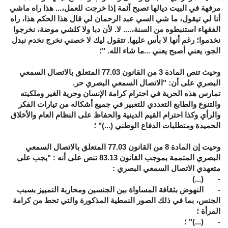
مرفهة في البيت ديالها تصبح آثمة إذا خرجت للعمل،... هذا راه ماشي
أنا لي تيقول، ما شي السي عبد الرحمان لي قال هذا الحكم هذا، راه
الفقهاء استنبطوه من السنة،.... لا. لأن دبا ولا كلشي موضة، نخرجوا
نخدموا؛ رغم أنها لا بأس عليها. تتقول ليك لا خصني نخرج نخدم نبدل
الجو، يعني أصبح يعني ...ما شاء الله. "؛
وحيث تنص المادة 3 من القانون 77.03 المتعلق بالاتصال السمعي
البصري على أن: "الاتصال السمعي البصري حر.
تمارس هذه الحرية في احترام كرامة الإنسان وحرية الغير وملكيته
والتنوع والطابع التعددي للتعبير في جميع أشكاله من تيارات الفكر
والرأي وكذا احترام القيم الدينية والحفاظ على النظام العام والأخلاق
الحميدة ومتطلبات الدفاع الوطني (...)" ؛
وحيت إن المادة 8 من القانون 77.03 المتعلق بالاتصال السمعي
البصري المتممة بموجب القانون 83.13 تنص على أنه : "يجب على
متعهدي الاتصال السمعي البصري :
- (...)
- النهوض بثقافة المساواة بين الجنسين ومحاربة التمييز بسبب
الجنس، بما في ذلك الصور النمطية المذكورة والتي تحط من كرامة
المرأة ؛
- (...)" ؛