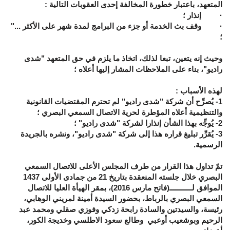
المتعهد، باعتبار خطورة المخالفة إحدى العقوبات التالية :
· إنذار ؛
· وقف بث الخدمة أو جزء من البرامج لمدة شهر على الأكثر ..."
؛
وحيث إنه يتعين، تبعا لذلك، اتخاذ ما يلزم في حق المتعهد "شدى
راديو"، بناء على الملاحظات المشار إليها أعلاه ؛
لهذه الأسباب :
1- يُصرِّح أن شركة "شدى راديو" لم تحترم المقتضيات القانونية
والتنظيمية أعلاه المؤطرة لحرية الاتصال السمعي البصري ؛
2- يُوجِّه بهذا الشأن إنذارا لشركة "شدى راديو" ؛
3- يُقرِّر تبليغ قراره هذا إلى شركة "شدى راديو"، ونشره بالجريدة
الرسمية.
تمّ تداول هذا القرار من طرف المجلس الأعلى للاتصال السمعي
البصري خلال جلسته المنعقدة بتاريخ 21 من جمادى الأولى 1437
الموافق لـــــــــــ(فاتح مارس 2016)، بمقر الهيأة العليا للاتصال
السمعي البصري بالرباط، بحضور السيدة أمينة لمريني الوهابي،
رئيسة، والسيدتين والسادة رابحة زدكي وفوزي صقلي ومحمد عبد
الرحيم وبوشعيب أوعبي وطالع سعود الاطلسي وخديجة الكور،