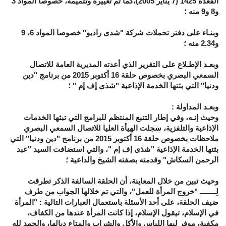
القعدة 1425 (7 يناير 2005)،كما تم تغييره وتتميمه، خصوصا المواد 3
و8 و9 منه ؛
وبنـاء على دفتر تحملات شركة "شدى راديو" خصوصا المواد 6، 9
و2.34 منه ؛
وبعـد الإطـلاع على التقرير الذي أعدته المديرية العامة للاتصال
السمعي البصري بخصوص حلقة 16 أكتوبر 2015 من برنامج "دين
ودنيا" التي بثتها الخدمة الإذاعية "شذى إف إم " ؛
وبعـد المداولة :
وحيث إنـه، وفي إطار التتبع المنتظم للبرامج التي تبثها الخدمات
الإذاعية والتلفزية، سجلت الهيأة العليا للاتصال السمعي البصري
ملاحظات بخصوص حلقة 16 أكتوبر 2015 من برنامج "دين ودنيا" التي
بثتها الخدمة الإذاعية "شذى إف إم "، والتي استضافت السيد "عبد
الرحمن السكاش" وقدمته بصفته الشيخ والداعية ؛
وحيث تبين من خلال المعاينة، أن الحلقة السالفة الذكر تطرقت
لِــــــــ "خروج المرأة للعمل"، والتي تم خلالها الجواب من طرف
ضيف الحلقة، على أحد الأسئلة باستعمال العبارات التالية : "المرأة
في الإسلام، تيقول الإسلام، إذا كانت المرأة عندها من الكفاف،
مكفية، موفر ليها اللباس والأكل والشراب والمتاع ديالها، والحمد لله