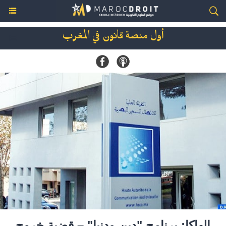
أول منصة قانون في المغرب
الهاكا: برنامج "دين ودنيا" – قضية خروج