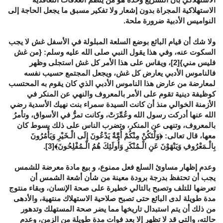
الاستهلاكية المجراة بدون إشعار ولا تفكير مسبق ما يجعل الحاجة إلى
النواميس الأدبية ضرورة ملحة.
ولا شك أن قيام البائع بوضع السلعة المبلولة في الأسفل غش لا يجب
السكوت عنه، وفي هذا يقول النبي صلى الله عليه وسلم: {من غش
فليس مني}
[2]
، ويقاس على هذا الأمر كل غش استجلى وظهر
فالناموس الأدبي يعارض كل غش، ويجعل المجتمع حسيب نفسه
لمعارضة من عارض هذا الناموس الأدبي الذي كان يقوم به المحتسب
كوظيفة دينية تقوم على الأمر بالمعروف والنهي عن المنكر في
الأزمنة الخوالي منذ أن كانت السيدة سمراء بنت نهيك الأسدية رضي
الله عنها أدركت رسول الله وعُمِّرَتْ، وكانت تمرُّ في الأسواق، وتأمرُ
بالمعروف، وتنهى عن المنكر، وتضرب الناس على ذلك بسوط كان
معها، قال تعالى: ﴿وَلْتَكُنْ مِنْكُمْ أُمَّةٌ يَدْعُونَ إِلَى الْـخَيْرِ وَيَأْمُرُونَ
بِالْـمَعْرُوفِ وَيَنْهَوْنَ عَنِ الْـمُنْكَرِ وَأُولَئِكَ هُمُ الْـمُفْلِحُونَ﴾
[3]
.
وعدم إظهار مساوئ السلع فعل ممنوع، و بيع مادة معرضة للشمس
يجب أن تحتفظ بدرجة برودة معينة من شأن أشعة الشمس أن
تعرضها للتلف وتصبح بالتالي خطيرة على صحة الإنسان، وبقاء منتوج
مدة طويلة لدى البائع حتى تصبح صلاحية الاستهلاك منتهية، والأدهى
من ذلك أن يتم استبدال تاريخها مما يضر صحة المستهلك وتدهور
حالته، والتي قد لا تظهر إلا بعد فوات مدة طويلة من الزمن، وعدم