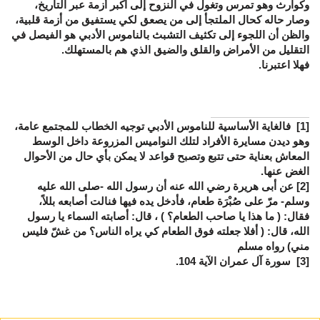
وكوارث وهو تمرس وتغول في النزوح إلى أكبر أزمة عبر التاريخ،
وصار حاله كحال الملتجأ إلى من يصعق لكي يستفيق من أزمة قلبية،
والظن أن اللجوء إلى تكثيف التشبث بالناموس الأدبي هو الفيصل في
التقليل من الأمراض والقلق والضيق الذي هم بالمستهلك.
فهلا اعتبرنا.
[1]
فالغاية الأساسية للناموس الأدبي توجيه الخطاب للمجتمع عامة،
وهو ديدن مسايرة الأفراد لتلك النواميس المزروعة داخل الوسط
المعاش بعناية حتى تتبع وتصبح قواعد لا يمكن بأي حال من الأحوال
الغض عنها.
[2]
عن أبى هريرة رضي الله عنه أن رسول الله -صلى الله عليه
وسلم- مرّ على صُبْرَة طعام، فأدخل يده فيها فنالت أصابعه بللاً،
فقال: ( ما هذا يا صاحب الطعام؟ ) ، قال: أصابته السماء يا رسول
الله، قال: ( أفلا جعلته فوق الطعام كي يراه الناس؟ من غشّ فليس
مني) رواه مسلم
[3]
سورة آل عمران الآية 104.