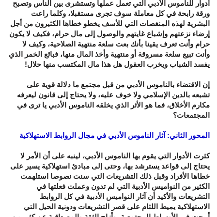
أدوار للناموس الأدبي التي تعمل عملها وتستشرى بين الناس وتصبح
ورقة رابحة في كل معاملة سوف تجرى مستقبلا، وكلما راعت
البشرية لهذه المنغصات التي للأسف يخطو خطاها الكثيرون من أجل
إرضاء نزعتهم وإشباع غايتهم والوصول إلى مال حرام، فكيف لا يكون
حرام وأنت تعرف يقينا بأنك بعت سلعة منتهية الصلاحية، وكيف لا
وأنت تبيع سلعة مسروقة أو منتهية وأخذ المال منها، فبائع الخمر الذي
يفسد الشباب ويخرب العقول هل هذا مال المكتسب منها حلال!
إن الاقتضاء بالناموس الأدبي من قبل مجتمع ما دلالة قوية على
تشبعه بالدين الإسلامي ولا خوف عليه، ولا يحتاج إلى قانون ليعرفه
مكارم الأخلاق، فما هو الأثر الذي يخلقه الناموس الأدبي يا ترى في
المجتمعات؟
المحور الثاني: آثار الناموس الأدبي في مجال الروابط الاستهلاكية
كثرت الأدوار التي يقوم بها الناموس الأدبي، لينبه على أن الأمر لا
يحتاج إلى قواعد يسترشد بها، وحتى إلى مبادئ استهلاكية يسير على
خطاها الأفراد وقبل ذلك التشريعات التي سنت نصوصا استلهمت
الكثير من النواميس الأدبية التي لم تدون وعملت فعلتها في
التشريعات والأكيد أن آثار النواميس الأدبية في كل الروابط
الاستهلاكية يميط اللثام على قصر التشريعات ودونية الحيل التي
أبيحت في الأوساط المجتمعية، وأزاح الثقة والمصداقية عن كثير من