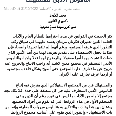
MarocDroit منصة مغرب القانون "الأصلية" 31/10/2022
محمد الطودار
دكتور في القانون
مدير تحرير مجلة معالم قانونية
كثر الحديث في القوانين عن مدى احترامها للنظام العام والآداب
العامة اللتين تعتبران فكرتان مرنتان يعتمد عليهما في سياق ركب
التطور الذي عرفه المجتمع، ورغم أنهما لم تلقيا تعريفا واضحا، فإن
هذا ما يجعل الاستعصاء على تقديم تعريف لهما من أهم الأمور الذي
جعلت التشبث بهما أمرا معقولا، والرضوخ لهما فعلا واجبا،
والناموس
الأدبي
المستقر في مجتمع معين لاشك أنه واجب الاتباع والخروج عنه
خروج عن ما تعارف عليه المجتمع حتى أصبح يشكل قاعدة مجتمعية
أو لربما عرف تعارف عليه الأفراد.
والمستهلك فرد من المجتمع الاستهلاكي الذي يفرض فيه إتباع
الناموس الأدبي المتعارف عليه في كل منطقة على حدة، فلا تكاد تجد
مجتمع إلا وله من الآداب ما ليس في غيره رغم أن الدين يبقى
المتحكم الأول في هذه الروابط التي قد تقوم بين أفراد المجتمع،
وشتان بين هذا وذاك
-
والتذكير به هنا ليس من باب المقارنة وإنما من
باب الاستشهاد
-
والتنوير الذي يقوم على أساسه مجموع الروابط