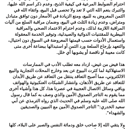
احترام الضوابط المرعية في كيفية الذبح، وعدم ذكر اسم الله عليها،
والتبرك بنعم الله التي لا تعد ولا تحصى قبل البيع، واتقاء الله في
الثمن المعروض به للبيع، ومنع الزيادة في الأسعار دون توافق متبادل
ومتراض، وعدم زيادة الثلث في البيع، وضمان مراقبة السلع من آليات
المراقبة اللازمة لذلك، وعدم احترام الاعتماد الصحي والمراقبة
البيطرية للمقتنيات الدوائية والصيدلية، وتوفير الخدمة المعقولة
واستعمال الأدوات حسب قيمتها المعروضة في السوق دون احتيال،
والتعهد بإرجاع السلعة ورد الثمن أو استبدالها ببضاعة أخرى متى
كانت معيبة أو ناقصة أو يشوبها أي خلل.
هذا فيض من غيض، ازداد معه تطلب الأدب في الممارسات
الاستهلاكية لما كثرت البيوع عن بعد وخارج المحلات التجارية والبيع
الالكتروني، مما أصبح التعاقد ينتقل من التعاقد عن طريق الأبدان
للتعاقد عن طريق الأذهان، وانتشار الشبكات العنكبوتية والهواتف
وباقي وسائل الاتصال العجيبة في عصرنا هذا، كل هذا وأشياء أخرى
مما يقوم به التاجر الصدوق الأمين والذي وصف به كما قال رسول
الله صلى الله عليه وسلم في الحديث الذي رواه الترمذي عن أبي
سعيد الخدري:" التاجر الصدوق الأمين مع النبيين والصديقين
والشهداء".
ولا يتقي الله إلا صاحب خلق ودماثة النفس والصبر على البلاء، كلها