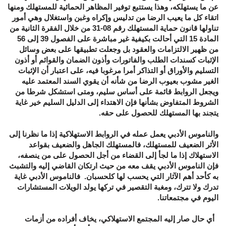
عن ما يستهلكه، وهذا يستتبع توفير المظاهر الحمائية للمستهلك ومنها
اتقاء كل ما يعيب الرضا من تدليس وإكراه وغبن واستغلال وهي أمور
تناولها قانون حماية المستهلك رقم 08-31 من خلال الفقرة الثانية من
المادة 15 التي أحالت بكيفية غير مباشرة على الفصول 39 إلى 56
من ظهير الالتزامات والعقود بل وجعلت تطبيقها على بعض وسائل
الإثبات كسندات الطلب والفاتورات وأذون الضمان والقوائم أو أذون
التسليم والأوراق أو التذاكر أمرا مرغوبا فيه، على اعتبار أن الإثبات
الغير مشوب بعيوب الرضا من شأنه أن يقوي السند المعتمد عليه
ويجعل الروابط قائمة على أساس سليم، ومتى استشكل شرطا من
الشروط المتفاوض بشأنها فإن الاهتداء إلى الدليل السليم خير غاية
يتجند بها المستهلك للحصول على حقه.
والناموس الأدبي يعمل عمله في الروابط الاستهلاكية إذا ما نظرنا إلى
الأثر الضعيف للمستهلك، فالمستهلك الجاهل والضعيف بقواعد
الاستهلاك إذا ما لجأ إلى القضاء من أجل الحصول على من ينصفه،
فإن الناموس الأدبي يقف معه من حيث ارتكان القاضي إليه والتشبث
به كأحد أهم الآثار التي يحسب لها كلحسبان. فالناموس الأدبي غاية
تدرك ولا تترك، ومغبة التقصير في تركها يولد الويلات المستشارات
اليوم في مجتمعاتنا.
أي حال صار إليه المجتمع الاستهلاكي، يخاف أفراده من أزمات