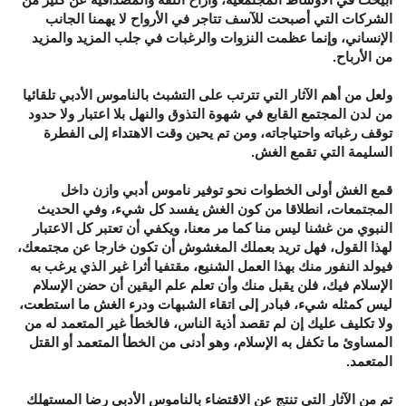
الشركات التي أصبحت للآسف تتاجر في الأرواح لا يهمنا الجانب
الإنساني، وإنما عظمت النزوات والرغبات في جلب المزيد والمزيد
من الأرباح.
ولعل من أهم الآثار التي تترتب على التشبث بالناموس الأدبي تلقائيا
من لدن المجتمع القابع في شهوة التذوق والنهل بلا اعتبار ولا حدود
توقف رغباته واحتياجاته، ومن تم يحين وقت الاهتداء إلى الفطرة
السليمة التي تقمع الغش.
قمع الغش أولى الخطوات نحو توفير ناموس أدبي وازن داخل
المجتمعات، انطلاقا من كون الغش يفسد كل شيء، وفي الحديث
النبوي من غشنا ليس منا كما مر معنا، ويكفي أن تعتبر كل الاعتبار
لهذا القول، فهل تريد بعملك المغشوش أن تكون خارجا عن مجتمعك،
فيولد النفور منك بهذا العمل الشنيع، مقتفيا أثرا غير الذي يرغب به
الإسلام فيك، فلن يقبل منك وأن تعلم علم اليقين أن حضن الإسلام
ليس كمثله شيء، فبادر إلى اتقاء الشبهات ودرء الغش ما استطعت،
ولا تكليف عليك إن لم تقصد أذية الناس، فالخطأ غير المتعمد له من
المساوئ ما تكفل به الإسلام، وهو أدنى من الخطأ المتعمد أو القتل
المتعمد.
تم من الآثار التي تنتج عن الاقتضاء بالناموس الأدبي رضا المستهلك