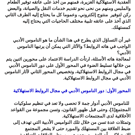
العقدية الاستهلاكية الغزيرة، فمنهم من أخذ على عاتقه توفير الطعام
والملبس ومنهم من نحى نحو تقديم خدمات النقل والصيانة، والبعض
ركن لتوفير منتوج إلكتروني، وعموما كل ما يحتاج إليه الطرف الثاني
الذي أخذ على عاتقه تلبية مختلف الحاجيات التي يحتاج إليه
كمستهلك.
غير أن التساؤل الذي يطرح في هذا الشأن ما هو الناموس الأدبي
الواجب في هاته الروابط؟ والآثار التي يمكن أن يرتبها الناموس
الأدبي؟
لمعالجة هاته الأسئلة، ارتأت الدراسة الاعتماد على محورين اثنين يتم
من خلالها تسليط الضوء في المحور الأول على دور الناموس الأدبي
في مجال الروابط الاستهلاكية، وتخصيص المحور الثاني لآثار الناموس
الأدبي في مجال الروابط الاستهلاكية.
المحور الأول: دور الناموس الأدبي في مجال الروابط الاستهلاكية
للناموس الأدبي أدوار جمة لا تحصى ولا تعد في تنظيم سلوكيات
المجتمع
[1]
، وحتى قبل ظهور القانون، وتسن مجموعة من القواعد
الأخلاقية لدى المجتمعات الاستهلاكية.
وتمثلات عدة تسن من خلال تلك النواميس الأدبية التي تهدف إلى
ضبط العلاقة بين المستهلك والمورد حتى لا يشعر المجتمع
الاستهلاكي بأن التشريع وحده هو من ينظم العلاقات التعاقدية