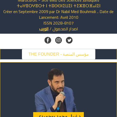
ⵜⴰⵖⴻⵔⵖⴻⵔⵜ ⵏ ⵜⵓⵙⵙⵏⵉⵡⵉⵏ ⵜⵉⵣⴻⵔⴼⴰⵏⵉⵏ
Créer en Septembre 2009 par Dr Nabil Med Bouhmidi .. Date de
Lancement: Avril 2010
ISSN 2028-8107
اصدار
المحمول
/
الويب
THE FOUNDER - مؤسس المنصة