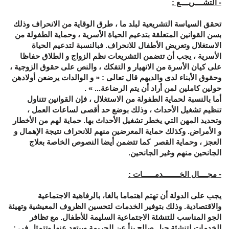
- التشــــريــــع :
تحقق السياسة التشريعية لبلد ما ، طرق الوقاية من الانحراف وذلك
بسن القوانين المتعلقة بتدعيم الحياة الأسرية ، وحماية الطفولة من
الاستغلال وتعريض الأطفال للانحراف. فبالنسبة لتدعيم الحياة
الأسرية ، يجب أن تتضمن التشريعات نظم الزواج و الطلاق حفاظا
على كيان الأسرة من الانهيار و التفكك ، والنص على حقوق الزوجية ،
وحقوق الأبناء لدى والديهم قال تعالى :
»
و الوالدات يرضعن أولادهن
حولين كاملين لمن أراد أن يتم الرضاعة...
«
.
أما بالنسبة لحماية الطفولة من الاستغلال ، فإن القوانين تتناول
تنظيم تشغيل الأحداث ، وذلك بوضع حد أقصى لساعات العمل ،
وتحديد المهن التي يخطر تشغيل الأحداث بها. حماية لهم من الأخطار
و الأمراض. وكذلك حماية المعرضين منهم للانحراف نتيجة الإهمال و
العجز ، وحماية القصر كما تتضمن أيضا النصوص الخاصة بعلاج
الجانحين منهم وغير الجانحين.
- مجــــال الخــــــــدمــــــات :
يجب على الدولة أن تهتم اهتماما بالغا، بالرفاهية الاجتماعية
والاقتصادية. وذلك بتوفير الخدمات لتحسين الظروف المعيشية وتهيئة
الجو المناسب للتنشئة الاجتماعية السليمة للأطفال. مع تظافر
الخدمات لتنشئة جيل صالح ينأ عن الجريمة ويبتعد عنها وتتمثل في :