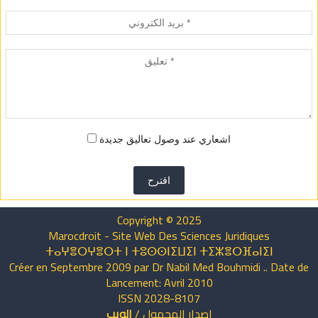
اشعاري عند وصول تعاليق جديدة
اقترح
Copyright © 2025
Marocdroit - Site Web Des Sciences Juridiques
ⵜⴰⵖⴻⵔⵖⴻⵔⵜ ⵏ ⵜⵓⵙⵙⵏⵉⵡⵉⵏ ⵜⵉⵣⴻⵔⴼⴰⵏⵉⵏ
Créer en Septembre 2009 par Dr Nabil Med Bouhmidi .. Date de
Lancement: Avril 2010
ISSN 2028-8107
اصدار
المحمول
/
الويب