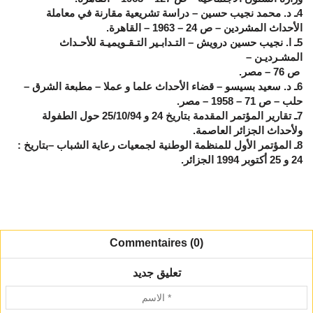
4ـ د. محمد نجيب حسين – دراسة تشريعية مقارنة في معاملة
الأحداث المشردين – ص 24 – 1963 – القاهرة.
5ـ ا. نجيب حسين درويش – التـدابـير التـقـويميـة للأحـداث
المشـرديـن –
ص 76 – مصر.
6ـ د. سعيد بسيسو – قضاء الأحداث علما و عملا – مطبعة الشرق –
حلب – ص 71 – 1958 – مصر.
7ـ تقارير المؤتمر المقدمة بتاريخ 24 و 25/10/94 حول الطفولة
ولأحداث الجزائر العاصمة.
8ـ المؤتمر الأول للمنظمة الوطنية لجمعيات رعاية الشباب –بتاريخ :
24 و 25 أكتوبر 1994 الجزائر.
Commentaires (0)
تعليق جديد