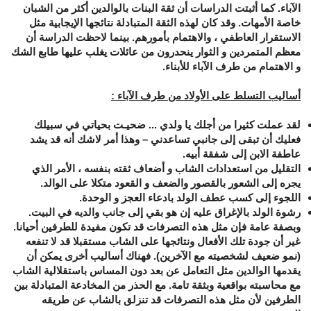
الآباء. كما أثبتت الدراسات أن ثقة البنات بالوالدين أكثر من الشبان
خاصة الأمهات. وقد كان لهذه الثقة المتبادلة نتائجها الإيجابية مثل
الاستقرار العاطفي ، والاهتمام بأمورهم. بينما لاحظت الدراسة أن
معظم المتمردين و الثوار ينحدرون من عائلات يغلب عليها طابع الشك
و الاهتمام من طرف الآباء للأبناء.
أساليب التسلط على الأولاد من طرف الآباء :
لقد عملت كثيرا من أجلك يا ولدي ... ضحيـت بحياتي في سبيلك
فعليك أن تبقى إلى جانبي تساعدني – وهذا أمر لاشك أنه قد يشد
عاطفة الابن إلى شفقة أبيه.
التقليل من استعدادات الشاب و أضعاف ثقته بنفسه ، الأمر الذي
يجره إلى الشعور بالقصور والضعف و القعود متكلا على الوالد.
اللجوء إلى كسب عطف الولد بادعاء العجز و الوحدة.
رشوة الولد بالإغراق عليه إن هو بقي إلى جانب والديه في البيت.
وبصفة عامة فإن مثل هذه التصرفات قد تكون مفيدة للطرفين أحيانا.
غير أن جودة تلك الأفعال ونتائجها على الشاب مستقبلا قد لا تنفعه
(نمو ضعيف لشخصيته مع الآخرين). فهناك أساليب أخرى يمكن أن
يقدمها الوالدين مثل التعامل عن بعد دون المساس باستقلالية الشاب
مع محاسبته بواقعية وبثقة تامة. مع الحذر من المخادعة المتبادلة بين
الطرفين لأن مثل هذه التصرفات قد تنزلق بالشاب عن طريقه