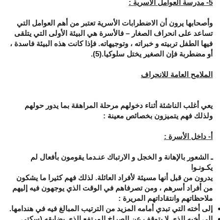
5
- مدرسة العوامل الأسرية :
وأصحابها يرون أن الاضطرابات الأسرية تعتبر من أهم العوامل التي
تساعد على انحراف الصغار – فالأسرة هي البيئة الأولى التي يتلقى
فيها الطفل تربيته و خبراته ، وتوجيهاته. فإذا كانت هذه البيئة فاسدة ،
أو مضطربة فإن الصغير يختل سلوكيا.(5).
الملامح العامة للانحراف
يعي أغلب الناشئة أثناء دخولهم مرحلة المراهقة بما يدور حولهم
ولذلك فهم يتميزون بخصائص معينة :
أ- داخل الأسرة :
ـ الشعور بالإهانة و الخجل و الارتباك عنـدما يقومون بأفعال لم
يكـونـوا
يدرون من قبل أنها مسيئة لأفراد العائلة. لذلك فهم كثيرا ما يشكون
من أفراد أسرهم ، ومن تصرفاهم في الوقت الذي يوجهون فيه إليهم
ملاحظاتهم وانتقاداتهم المريرة :
إلى أخته التي تبدي أمامه المزيد من الترتيب المبالغ فيه في هندامها.
إلى أخيه الذي لا يتوقف عن الصراخ المرتفع الذي يضايقه (سكتي