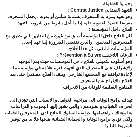
وحماية الطفولة.
التعهد القضائي
Contrat Justice
:
وهو تعهد يلتزم به المنحرف بضمانة ضامن أو بدونه ، يجعل المنحرف
معرضا لتنفيذ العقوبة عليه إذا ما أخل بشرط من شروط التعهد.
العلاج داخل المؤسسة :
كان العلاج داخل المؤسسة أسبق من غيره من التدابير التي تطبق مع
المنحرفين المذنبين ، والذين تقتضي الضرورة إيداعهم إحدى
المؤسسات لتلتقي مثل هذا العلاج.
الرعاية اللاحقـــة
Prévention à Suivre
:
وهو أسلوب تكميلي للعلاج داخل المؤسسات حيث يتم التوجيه
والإشراف على المنحرف الذي انتهت فترة علاجه في مؤسسة ما ،
لإعادة توافقه مع المجتمع الخارجي. ويبقى العلاج مستمرا حتى بعد
العلاج والإفراج عن المنحرف.
المناهج السليمة للوقاية من الانحراف
تهدف برامج الوقاية إلى مواجهة العوامل و الأسباب التي تؤدي إلى
انحراف الشباب و تشردهم ، والتي تشير إليها البحوث و الدراسات
هنا وهناك ، واهتمامها بدراسة السلوك الجانح لدى المنحرفين الشباب
ولكي تؤدي برامج الوقاية و الحماية الشبانية هدفها فلا بد من توفير
الشروط التالية: