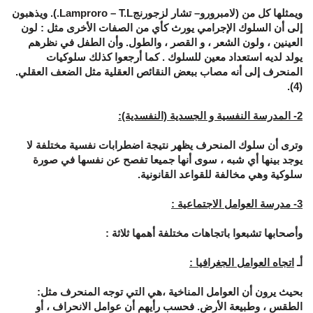
ويمثلها كل من (لامبرورو– تشار لزجورنج
Lamproro – T.L
.
). ويذهبون
إلى أن السلوك الإجرامي يورث كأي من الصفات الأخرى مثل : لون
العينين ، ولون الشعر ، و القصر ، والطول. وأن الطفل في نظرهم
يولد لديه استعداد معين للسلوك . كما أرجعوا كذلك سلوكيات
المنحرف إلى أنه مصاب ببعض النقائص العقلية مثل الضعف العقلي.
(4).
2
- المدرسة النفسية و الجسدية (النفسدية):
وترى أن سلوك المنحرف يظهر نتيجة اضطرابات نفسية مختلفة لا
يوجد بينها أي شبه ، سوى أنها جميعا تفصح عن نفسها في صورة
سلوكية وهي مخالفة للقواعد القانونية.
3
- مدرسة العوامل الاجتماعية :
وأصحابها تشبعوا باتجاهات مختلفة أهمها ثلاثة :
أـ
اتجاه العوامل الجغرافيا :
بحيث يرون أن العوامل المناخية ،هي التي توجه المنحرف مثل:
الطقس ، وطبيعة الأرض. فحسب رأيهم أن عوامل الانحراف ، أو