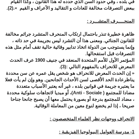
في بلده ، وفي حدود السن الذي حدده له هذا القانون ، وكذا القيام
ببعض التصرفات مخالفة للعادات و التقاليد و الأعراف و القيم
«
.(2).
المنحـــــرف المتشـــرد :
ظاهرة خطيرة تنذر باحتمال ارتكاب المنحرف المتشرد جرائم مخالفة
للقانون الجنائي. ومعنى هذا أن التشرد ليس بجريمة في حد ذاته ،
وإنما يستوجب من الدولة اتخاذ تدابير وقائية حالية تقف أمام مثل هذه
التصرفات قبل استفحالها.
المؤتمر الأول للأمم المتحدة المنعقد في جنيف 1900 عرف الحدث
المعرض للانحراف بالمفهوم التالي :(3).
»
إن الحدث المعرض للانحراف هو شخص يقل عمره عن سن محددة
يناظرعادة الحد الأقصى لسن الأحداث الجانحين. وهو وإن لم يأت فعلا
ما يعتبره جريمة في قوانين بلده ، غير أنه يعتبر الأسباب متعددة
مضادا للمجتمع (
Anti - Sociale
)، أو مبديا لاتجاهات سلوكية محددة
، مضاد للمجتمع بدرجة أو بصورة يحتمل معها أن يصبح جانحا جناحا
صريحا ، إذا لم يخضع لنوع معين من المعاملة الوقائية.
الانحراف ووجهات نظر العلماء المتخصصون :
1
- مدرسة العوامل البيولوجيا الفيزيقية :