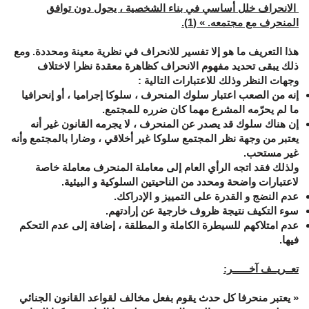
الانحراف خلل أساسي في بناء الشخصية ، يحول دون توافق
المنحرف مع مجتمعه.
«
(1).
هذا التعريف ما هو إلا تفسير للانحراف في نظرية معينة ومحددة. ومع
ذلك يبقى تحديد مفهوم الانحراف كظاهرة معقدة نظرا لاختلاف
وجهات النظر وذلك للاعتبارات التالية :
إنه من الصعب اعتبار سلوك المنحرف ، سلوكا إجراميا ، أو إنحرافيا
ما لم يحرّمه المشرع مهما كان ضرره للمجتمع.
إن هناك سلوك قد يصدر عن المنحرف ، لا يجرمه القانون غير أنه
يعتبر من وجهة نظر المجتمع سلوكا غير أخلاقي ، وضارا بالمجتمع وأنه
غير مستحب.
ولذلك فقد اتجه الرأي العام إلى معاملة المنحرف معاملة خاصة
لاعتبارات واضحة ومحدد من الناحيتين السلوكية و البيئية.
عدم النضج و القدرة على التمييز و الإدراكك.
سوء التكيف نتيجة ظروف خارجية عن إرادتهم.
عدم امتلاكهم للسيطرة الكاملة و المطلقة ، إضافة إلى عدم التحكم
فيها.
تعــريــف آخــــــر:
»
يعتبر منحرفا كل حدث يقوم بفعل مخالف لقواعد القانون الجنائي