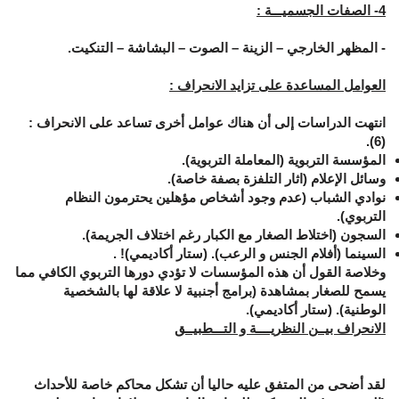
4- الصفات الجسميـــة :
- المظهر الخارجي – الزينة – الصوت – البشاشة – التنكيت.
العوامل المساعدة على تزايد الانحراف :
انتهت الدراسات إلى أن هناك عوامل أخرى تساعد على الانحراف :
(6).
المؤسسة التربوية (المعاملة التربوية).
وسائل الإعلام (اثار التلفزة بصفة خاصة).
نوادي الشباب (عدم وجود أشخاص مؤهلين يحترمون النظام
التربوي).
السجون (اختلاط الصغار مع الكبار رغم اختلاف الجريمة).
السينما (أفلام الجنس و الرعب). (ستار أكاديمي)
!
.
وخلاصة القول أن هذه المؤسسات لا تؤدي دورها التربوي الكافي مما
يسمح للصغار بمشاهدة (برامج أجنبية لا علاقة لها بالشخصية
الوطنية). (ستار أكاديمي).
الانحراف بيــن النظريــــة و التـــطبيــق
لقد أضحى من المتفق عليه حاليا أن تشكل محاكم خاصة للأحداث