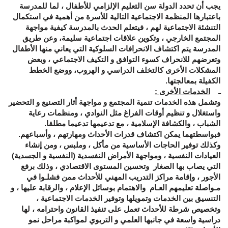
يجب أن تحدد الدولة سن التعليم الإلزامي للأطفال ، لما للمدرسة
باعتبارها المنظمة الاجتماعية التالية للأسرة من أهمية في استكمال
التنشئة الاجتماعية لهم ، فيتعلم الحدث بالمدرسة كيفية مواجهة
المجتمع الخارجي ، وتكوين علاقات اجتماعية سليمة، وعن طريق
المدرسة يتم اكتشاف الانحرافات السلوكية التي يعاني منها الأطفال
وتعرضهم للانحراف كسوء التوافق و التكيف الاجتماعي ، وبعض
المشكلات الأخرى كالتخلف الدراسي و الهروب، ووضع الخطط
الكفيلة بمعالجتها.
ـ
الخدمات الأخرى :
وتشمل هذه الخدمات تنمية المجتمع و مواجهة أثار التصنيع و التحضير
واستغلال و تنظيم أوقات الفراغ مثل النوادي ، ومنظمات رعاية
الشباب ، والكشافة الإسلامية ، مع تدعيمها تدعيما مطلقا.
فبواسطتهما يمكن اكتشاف قدرات الأحداث ومهارتهم ، وأسباعهم.
وكذلك توفير الحاجات الأساسية من مأكل ، وملبس ، ومن إنشاء
العيادات النفسية ، ومواجهة الأمراض النفسدية (النفسية و الجسدية)
التي يصاب بها الصغار وتحسين المستوى الاقتصادي ، وذلك برفع
الأجور ، وإقامة مراكز التدريب المهني للأحداث ممن فشلـوا في
مـواصلة تعليمهم العـام والاهتمام بوسائل الإعلام ، والرقابة عليها ، و
التنسيق بين الخدمات وتمويلها وتوفير الخدمات الاجتماعية ،
وتخصيص شرطة للأحداث تعمل على تنفيذ القانون واحترامه ، لها
دراسية واسعة في جانبها العلمي و التربوي لمواكبة مراحل نمو