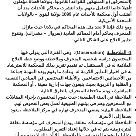
(المنحرفين) و المنتهكين للقواعد القانونية. يتولاها قضاة مؤهلون
تأهيلا خاصا للتعامل معهم. وقد انتشرت محاكم للأحداث منذ أن
أنشئت أول محكمة للأحداث عام 1899 بولاية لينوي – بالولايات
المتحدة الأمريكية.
ومع ذلك فإننا لا نجد مثل هذه المحاكم في بلادنا حيث مازال
المنحرف يحاكم أمام المحاكم العادية (سروال – مخدرات). وتتنوع
تدابير العلاج على الشكل التالي :
1- الملاحظــة
(
Observation
):
وهي الفترة التي يتولى فيها
المختصون دراسة شخصية المنحرف وملاحظته ووضع خطة العلاج
الملائمة له في المستقبل. ثم تقديم تقرير بذلك للمحكمة للاسترشاد
به في اختيار التدابير اللازمة له. وعادة ما يقوم بهذه المهمة جماعة
من الأخصائيين الاجتماعيين والأطباء المختصين في الميادين النفسية
و العقلية و التربوية بحيث يتبعون جهات إدارية معينة ، أو المحكمة
المباشرة ، ويتم ملاحظة المنحرف بالطرق التالية :
الملاحظة في البيئة الطبيعية:
حيث يقوم المختصون بإجراء المقابلات
مع المنحرفين وهم في بيئتهم الطبيعية لعمل بعض الفحوص لهم.
الملاحظة البيئية:
يقضي المنحرف نهاره في مركز الملاحظة ، يعود
بعدها إلى الأسرة.
الملاحظة في مؤسسات مغلقة:
يودع المنحرف في مؤسسة مغلقة
لفترة زمنية يتم له في خلالها إعداد التقرير المطلوب.
وغالبا ما يخضع المنحرفون بالملاحظة ، إلا أن ذلك لا يمنع من أن