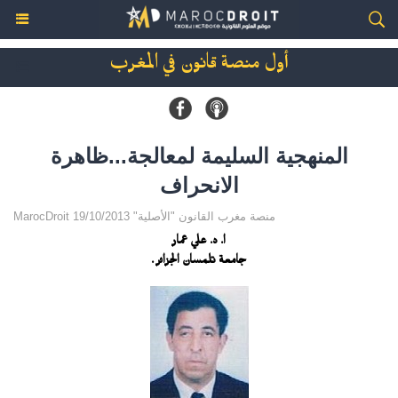
أول منصة قانون في المغرب
المنهجية السليمة لمعالجة...ظاهرة
الانحراف
MarocDroit منصة مغرب القانون "الأصلية" 19/10/2013
ا. د. علي عمار
جامعة تلمسان الجزائر .