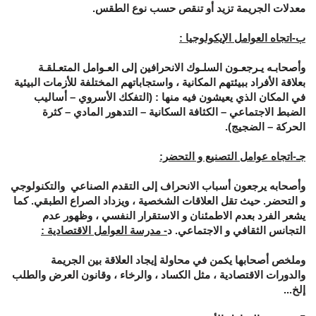
معدلات الجريمة تزيد أو تنقص حسب نوع الطقس.
ب-اتجاه العوامل الإيكولوجيا :
وأصحابـه يـرجعـون السلـوك الانحرافين إلى العـوامل المتعـلقـة
بعلاقة الأفراد ببيئتهم المكانية ، واستجاباتهم المختلفة للأزمات البيئية
في المكان الذي يعيشون فيه منها : (التفكك الأسروي – أساليب
الضبط الاجتماعي – الكثافة السكانية – التدهور المادي – كثرة
الحركة – الضجيج).
جـ-اتجاه عوامل التصنيع و التحضر:
وأصحابه يرجعون أسباب الانحراف إلى التقدم الصناعي والتكنولوجي
و التحضر. حيث تقل العلاقات الشخصية ، ويزداد الصراع الطبقي. كما
يشعر الفرد بعدم الاطمئنان و الاستقرار النفسي ، وظهور عدم
التجانس الثقافي و الاجتماعي. د
- مدرسة العوامل الاقتصادية :
وملخص أصحابها يكمن في محاولة إيجاد العلاقة بين الجريمة
والدورات الاقتصادية ، مثل الكساد ، والرخاء ، وقانون العرض والطلب
إلخ...