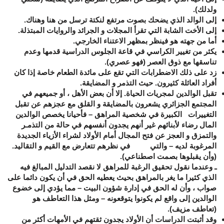
ولدلك).
إلى الوالد الذي يضحك بصوت مرتفع لنكتة ترسل من هنا وهناك.
إلى الأخت الشابة التي تقرأ المجلات و الجرائد والروايات المبتذلة.
أما من جهته هو فينظر بمظهر الاعتناء الخارجي.
يكثر من تغيير الكراسي في قاعة الجلوس الدراسية قدمها وعدم
تناسقها مع ذوق العصر (فهو عصري).
زد على ذلك الاضطرابات التي تقع على مائدة الطعام خاصة إذا كان
أفراد العائلة كثيرون. حيث التذمر و المضايقة.
تقبل الوالدين لمجريات الحياة. إلا أن بعض الأهل ، أو جميعهم في
المجتمع الجزائري يشعرون بالمضايقة و القلق مع عجزهم عن تقبل
التغييرات الكبيرة في شخصية المراهق – فأحيانا يخصص الوالدين
المال رضاء لأبنائهم غير أنهم يجدون أنفسهم في حالة من التذمـر
والتمزق و العجز عن فتح المجال أمام الأولاد لشراء الأزياء الجديدة
المرغوبة لديه – والتي في نظرهم تتعارض مع القيم و التقاليد.
(وأن يقبلوها بصمت اصطناعي).
ـ وعندما نقول تحقيق الرغبة للمراهق لا نقصد التدليل المبالغ فيه
الذي كثيرا ما يغر بالمراهق بحيث يعطيه الحق في أن يكون دائما على
صواب ، وأن له الحق في إدارة شؤون البيت – مما يؤدي إلى خضوع
الوالدين إلى واقع لم يكونوا يتوقعونه – ومثل هذا التعاطف هو
(تعاطف مزيف).
وقد أثبتت الدراسات أن الأولاد يجدون ثقتهم في الأمهات أكثر من