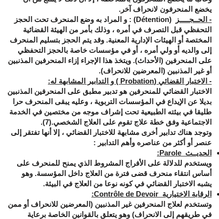
يخضع المنحرفون لانحراف آخر.
- الحــجـــــز
(
Détention
) :
و المراد به وضع المنحرف تحت الحجز
التحفظي قبل التصرف في أمره ، وذلك بأمر من الهيئة القضائية
المختصة أو الهيئات الإدارية المعنية. وقد يتم الحجز بتسليم المنحرف
إلى والديه أو ولي أمره ، أو في مؤسسات خاصة بالحجز التحفظي
على المنحرفين (الأحداث). ويتخذ هذا الإجراء إزاء المنحرفين المذنبين
أو غير المذنبين (المعرضين للانحراف).
- الاختبار القضائي (
Probation
) و التدابير المشابهة له:
الاختبار القضائي للمنحرفين هو تدبير مطبق على المنحرفين المذنبين
بديلا عن الإيداع في المؤسسات التربوية ، وعليه يبقى المنحرف حرا
طليقا في بيئته الطبيعية تحت إشراف موجه من مختصين في الخدمة
الاجتماعية وفق خطة علاج تقوم على العلاج الشخصي.(7).
وتوجد هناك تدابير أخرى مشابهة للاختبار القضائي ، إلا أنها تفتقر إلى
عنصر أو أكثر من عناصره وأهم التدابير :
الحديــث
Parole
:
ويستخدم للدلالة على الأفراج المشروط الذي يمنح للمنحرف على
أساس انتقاء منحرف قضى فترة من العلاج داخل المؤسسة. وهو
يشبه الاختبار القضائي في كونه نوعا من العلاج في البيئة.
الرقابة الاختيارية
Contrôle de Devoir
:
وتستخدم لعلاج المنحرفين غير المذنبين (المعرضين للانحراف أو ممن
في طريقهم إلى الانحراف) وهو يتعلق بالقوانين الخاصة برعاية