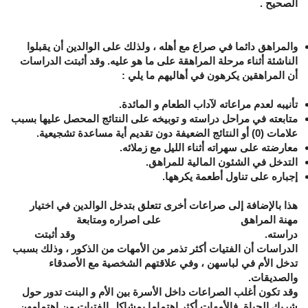
الصحيح .
والمراهق دائما في صراع مع أهله ، ولذلك على الوالدين أن يقبلوا
الناشئة أثناء مرحلة المراهقة على ما هو عليه. وقد أثبتت الدراسات
أن المراهقين يكرهون في أهاليهم ما يلي :
تأنيبه لعدم مراعاته لآداب الطعام و المائدة.
متابعته في مراحل دراسته و توبيخه على النتائج المحصل عليها بسبب
علامات (0) أو النتائج الضعيفة دون تقديم أية مساعدة تشجيعية.
معارضته على سهراته أثناء الليل مع زملائه.
التدخل في الشئون المالية للمراهق.
إجباره على تناول أطعمة يكرهها.
هذا بالإضافة إلى صراعات أخرى تتعلق بتدخل الوالدين في اختيار
مهنة المراهق على اصراره ومتابعة
دراسته. وقد أثبتت
الدراسات أن الفتيات أكثر تذمر من الأمهات من الذكور ، وذلك بسبب
تدخل الأم في لباسهن ، وفي علاقتهم الشخصية مع الأصدقاء
والصديقات.
وقد تكون أغلب الصراعات داخل الأسرة بين الأم و البنت تدور حول
شريك الحياة. فالأمهات أكثر اهتماما بمشاكل الفتيات من اهتمامهن