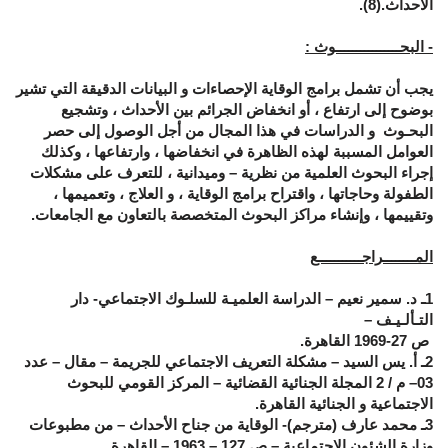
الأحداث.(8).
- البحــــــــــــــــوث :
يجب أن تشمل برامج الوقاية الإحصاءات و البيانات الدقيقة التي تشير
بوضوح إلى ارتفاع ، أو انخفاض الجرائم بين الأحداث ، وتشجيع
البحـوث و الدراسات في هذا المجال من أجل الوصول إلى حصر
العوامل المسببة لهذه الظاهرة في انخفاضها ، وارتفاعها ، وكذلك
إجراء البحوث العلمية من نظرية – وميدانية ، للتعرف على مشكلات
الطفولة وحاجاتها ، واقتراح برامج الوقاية ، و العلاج ، وتعميمها ،
وتقييمها ، وإنشاء مراكز البحوث المتخصصة بالتعاون مع الجامعات.
المــــــــراجـــــــــــع
1ـ د. سمير نعيم – الدراسة العلميـة للسلـوك الاجتماعي- دار
التـألـيـف –
ص 27-1969 القاهرة.
2ـ أ. يس السيد – مشكلة التعريف الاجتماعي للجريمة – مقال – عدد
03– م / 2 المجلة الجنائية القضائية – المركز القومي للبحوث
الاجتماعية و الجنائية القاهرة.
3ـ محمد عارف (مترجم)- الوقاية من جناح الأحداث – من مطبوعات
وزارة الشئون الاجتماعية – ص 127 – 1963 – القاهرة.