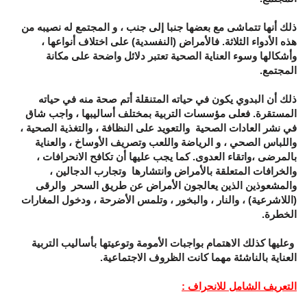
ذلك أنها تتماشى مع بعضها جنبا إلى جنب ، و المجتمع له نصيبه من
هذه الأدواء الثلاثة. فالأمراض (النفسدية) على اختلاف أنواعها ،
وأشكالها وسوء العناية الصحية تعتبر دلائل واضحة على مكانة
المجتمع.
ذلك أن البدوي يكون في حياته المتنقلة أتم صحة منه في حياته
المستقرة. فعلى مؤسسات التربية بمختلف أساليبها ، واجب شاق
في نشر العادات الصحية والتعويد على النظافة ، والتغذية الصحية ،
واللباس الصحي ، و الرياضة واللعب وتصريف الأوساخ ، والعناية
بالمرضى ،واتقاء العدوى. كما يجب عليها أن تكافح الانحرافات ،
والخرافات المتعلقة بالأمراض وانتشارها وتجارب الدجالين ،
والمشعوذين الذين يعالجون الأمراض عن طريق السحر والرقى
(اللاشرعية) ، والنار ، والبخور ، وتلمس الأضرحة ، ودخول المغارات
الخطرة.
وعليها كذلك الاهتمام بواجبات الأمومة وتوعيتها بأساليب التربية
العناية بالناشئة مهما كانت الظروف الاجتماعية.
التعريف الشامل للانحراف :