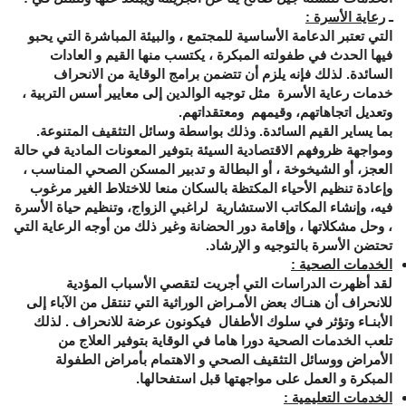
ـ
رعاية الأسرة :
التي تعتبر الدعامة الأساسية للمجتمع ، والبيئة المباشرة التي يحبو
فيها الحدث في طفولته المبكرة ، يكتسب منها القيم و العادات
السائدة. لذلك فإنه يلزم أن تتضمن برامج الوقاية من الانحراف
خدمات رعاية الأسرة مثل توجيه الوالدين إلى معايير أسس التربية ،
وتعديل اتجاهاتهم، وقيمهم ومعتقداتهم.
بما يساير القيم السائدة. وذلك بواسطة وسائل التثقيف المتنوعة.
ومواجهة ظروفهم الاقتصادية السيئة بتوفير المعونات المادية في حالة
العجز، أو الشيخوخة ، أو البطالة و تدبير المسكن الصحي المناسب ،
وإعادة تنظيم الأحياء المكتظة بالسكان منعا للاختلاط الغير مرغوب
فيه، وإنشاء المكاتب الاستشارية لراغبي الزواج، وتنظيم حياة الأسرة
، وحل مشكلاتها ، وإقامة دور الحضانة وغير ذلك من أوجه الرعاية التي
تحتضن الأسرة بالتوجيه و الإرشاد.
الخدمات الصحية :
لقد أظهرت الدراسات التي أجريت لتقصي الأسباب المؤدية
للانحراف أن هنـاك بعض الأمـراض الوراثية التي تنتقل من الآباء إلى
الأبنـاء وتؤثر في سلوك الأطفال فيكونون عرضة للانحراف . لذلك
تلعب الخدمات الصحية دورا هاما في الوقاية بتوفير العلاج من
الأمراض ووسائل التثقيف الصحي و الاهتمام بأمراض الطفولة
المبكرة و العمل على مواجهتها قبل استفحالها.
الخدمات التعليمية :