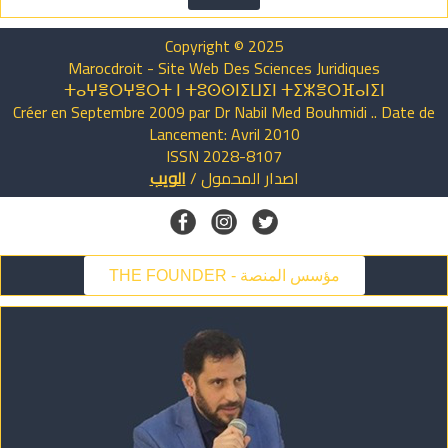
Copyright © 2025
Marocdroit - Site Web Des Sciences Juridiques
ⵜⴰⵖⴻⵔⵖⴻⵔⵜ ⵏ ⵜⵓⵙⵙⵏⵉⵡⵉⵏ ⵜⵉⵣⴻⵔⴼⴰⵏⵉⵏ
Créer en Septembre 2009 par Dr Nabil Med Bouhmidi .. Date de
Lancement: Avril 2010
ISSN 2028-8107
اصدار
المحمول
/
الويب
THE FOUNDER - مؤسس المنصة