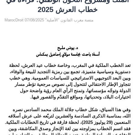
خطاب العرش 2025
MarocDroit منصة مغرب القانون "الأصلية" 07/08/2025
د. يونس مليح
أستاذ باحث بجامعة مولاي إسماعيل بمكناس
تعد الخطب الملكية في المغرب، وخاصة خطاب عيد العرش، لحظة
دستورية وسياسية متميزة، تجمع بين رمزية التجديد للبيعة والوفاء،
وبين البعد التوجيهي الاستراتيجي للسياسات العمومية. وهي خطب
تتجاوز الإطار الاحتفالي لتتحول إلى نصوص مرجعية تؤطر مسار
الدولة وتوجّه مؤسساتها، وتمنح الرأي العام رؤية واضحة حول
اختيارات البلاد، وتحدياتها، ومواقع التقدّم والقصور فيها.
وفي هذا السياق، شكل خطاب جلالة الملك محمد السادس نصره
الله، بمناسبة الذكرى السادسة والعشرين لتربّعه على عرش أسلافه
المنعمين (
29
يوليوز 2025)، لحظة فارقة في تاريخ الخطابات الملكية.
فقد اتسم الخطاب بمزاوجته بين لغة الإنجاز وصدق المكاشفة، وبين
الدفاع عن السيادة الوطنية وتعزيز العدالة المجالية، مع التزام صارم