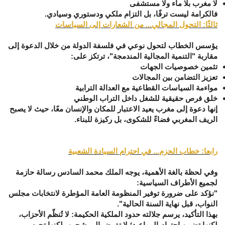
لا مغرب بلا ماء ولا مستشفى
فالكرامة ليست ترفًا، بل التزام ملكي ودستوري وسيادي.
ثالثًا: التحول المجالي... من الشعارات إلى السياسات
يؤسس الخطاب لتحول نوعي في فلسفة الدولة من خلال الدعوة إلى
مقاربة
"التنمية المجالية المندمجة"
، ترتكز على:
تثمين خصوصيات الجهات
تعزيز التضامن بين المجالات
مواءمة السياسات القطاعية مع العدالة الترابية
خلق فرص حقيقية للشغل داخل التراب الوطني
إنها دعوة إلى مغرب
يعيد الاعتبار للمكان والإنسان معًا
، حيث لا يصبح
الريف المغربي فضاءً للشكوى، بل ركيزة للبناء.
رابعا: خطاب الحزم... في احترام السيادة الشعبية
وفي لحظة بالغة الأهمية، يوجه الملك محمد السادس رسالة حازمة
لجميع الأطراف السياسية:
"نؤكد على ضرورة توفير المنظومة العامة المؤطرة لانتخابات مجلس
النواب، قبل نهاية السنة الحالية".
بهذا التأكيد، يرسم جلالته حدود الملكية الحكيمة: لا تُنظّم الأحزاب،
لكنها تضمن احترام المواعيد؛ لا تفرض المرشحين، لكنها تحرس