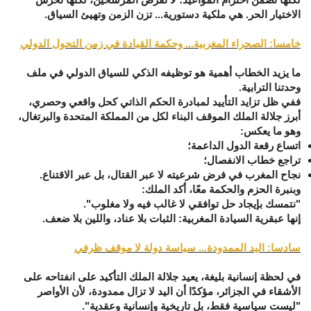
الاختيار الحر. هي
ملكية دستورية... تزن الزمن وتهيئ السياق
.
خامسا: الصحراء المغربية... وحكمة القيادة في زمن التحول الدولي
ما يزيد الخطاب أهمية هو توظيفه الذكي للسياق الدولي في ملف
وحدتنا الترابية.
ففي ظل تزايد التأييد لمبادرة الحكم الذاتي كحل واقعي وحصري،
أبرز جلالة الملك
الموقف البناء لكل من المملكة المتحدة والبرتغال
،
وهو ما يعكس:
اتساع رقعة الدول الداعمة؛
تراجع خطاب الانفصال؛
نجاح المغرب في
فرض شرعيته لا عبر القتال، بل عبر الاقتناع
.
وبنبرة الحزم والحكمة معًا، أكد الملك:
"نتمسك بإيجاد حل توافقي لا غالب فيه ولا مغلوب".
إنها
عبقرية السيادة المغربية: الثبات بلا عناد، واللين بلا ضعف.
سادسا: اليد الممدودة... سياسة دولة لا موقف ظرفي
في لحظة إنسانية بليغة، يعيد جلالة الملك التأكيد على انفتاحه على
الأشقاء في الجزائر، مؤكدًا أن اليد لا تزال ممدودة، لأن الأواصر
"ليست سياسية فقط، بل تاريخية وإنسانية وعقدية".