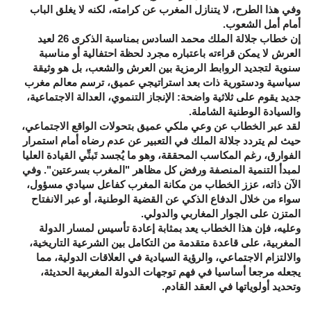
وفي هذا الطرح،
لا يتنازل المغرب عن كرامته، لكنه لا يغلق الباب
أمام أمل الشعوب
.
إن خطاب جلالة الملك محمد السادس بمناسبة الذكرى 26 لعيد
العرش لا يمكن قراءته باعتباره مجرد لحظة احتفالية أو مناسبة
سنوية لتجديد الروابط الرمزية بين العرش والشعب، بل هو وثيقة
سياسية ودستورية ذات بعد استراتيجي عميق، ترسم معالم مغرب
جديد يقوم على ثلاثية واضحة:
الإنجاز التنموي، العدالة الاجتماعية،
والسيادة الوطنية الشاملة
.
لقد عبر الخطاب عن وعي ملكي عميق بتحولات الواقع الاجتماعي،
حيث لم يتردد جلالة الملك في التعبير عن عدم رضاه أمام استمرار
الفوارق، رغم المكاسب المحققة، وهو ما يُجسد تَبنِّي القيادة العليا
لمبدأ
التنمية المنصفة
ورفض كل مظاهر "المغرب بسرعتين". وفي
الآن ذاته، عزز الخطاب من مكانة المغرب كفاعل سيادي مسؤول،
سواء من خلال الدفاع الذكي عن القضية الوطنية، أو عبر الانفتاح
المتزن على الجوار المغاربي والدولي.
وعليه، فإن هذا الخطاب يعد بمثابة
إعادة تأسيس لمسار الدولة
المغربية
، على قاعدة متقدمة من التكامل بين الشرعية التاريخية،
والالتزام الاجتماعي، والرؤية السيادية في العلاقات الدولية، مما
يجعله مرجعا أساسيا في فهم توجهات الدولة المغربية الحديثة،
وتحديد أولوياتها في العقد القادم.