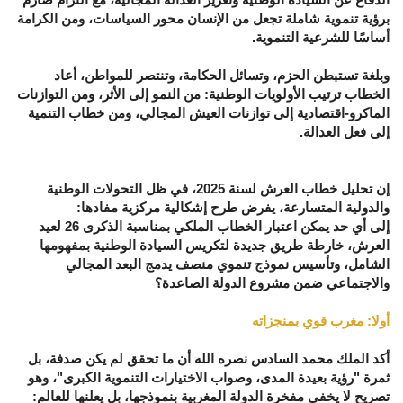
برؤية تنموية شاملة تجعل من الإنسان محور السياسات، ومن الكرامة
أساسًا للشرعية التنموية.
وبلغة تستبطن الحزم، وتسائل الحكامة، وتنتصر للمواطن، أعاد
الخطاب ترتيب الأولويات الوطنية: من النمو إلى الأثر، ومن التوازنات
الماكرو-اقتصادية إلى توازنات العيش المجالي، ومن خطاب التنمية
إلى فعل العدالة.
إن تحليل خطاب العرش لسنة 2025، في ظل التحولات الوطنية
والدولية المتسارعة، يفرض طرح إشكالية مركزية مفادها:
إلى أي حد يمكن اعتبار الخطاب الملكي بمناسبة الذكرى 26 لعيد
العرش، خارطة طريق جديدة لتكريس السيادة الوطنية بمفهومها
الشامل، وتأسيس نموذج تنموي منصف يدمج البعد المجالي
والاجتماعي ضمن مشروع الدولة الصاعدة؟
أولا: مغرب قوي بمنجزاته
أكد الملك محمد السادس نصره الله أن ما تحقق لم يكن صدفة، بل
ثمرة "رؤية بعيدة المدى، وصواب الاختيارات التنموية الكبرى"، وهو
تصريح لا يخفي مفخرة الدولة المغربية بنموذجها، بل يعلنها للعالم: