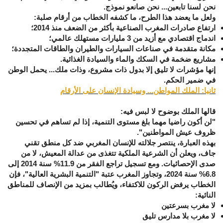
نحن لسنا تابعين... نحن صانعو نموذج.
ولعل ما يعضد هذا الطرح، ما كشفه الخطاب من أرقام صلبة:
ارتفاع صادرات المغرب الصناعية بأكثر من الضعف منذ 2014
؛
اندماج اقتصادي مع
أزيد من 3 مليارات مستهلك
عالمي؛
مكانة متقدمة في
صناعات السيارات والطيران والطاقات المتجددة
؛
مشاريع ضخمة في السكك والماء والسيادة الغذائية.
إنها مؤشرات لا تليق إلا بدول ذات مشروع، وذات ملك... يحمل الوطن
في ضمير الحكم.
ثانيا: الملك المواطن... وسيادة الإنسان على الأرقام
قالها الملك بوضوح لا لبس فيه:
"لن أكون راضيا مهما بلغ مستوى التنمية، إذا لم تساهم في تحسين
ظروف عيش المواطنين".
بهذه العبارة، ينتصر جلالته للإنسان المغربي ضد كل منطق تقني
جاف، ويعلن أن
الشرعية الملكية تتغذى من عدالة المعيش، لا من
صدى الإحصائيات
.
ومع تسجيل تراجع الفقر من 11.9% سنة 2014 إلى
6.8% سنة 2024، وتجاوز المغرب عتبة "التنمية البشرية العالية"، فإن
الخطاب يرفض الركون للاكتفاء، ويُطالب بمزيد من الإنصاف للمناطق
النائية:
لا مغرب بسرعتين
لا مغرب بلا مدارس تليق