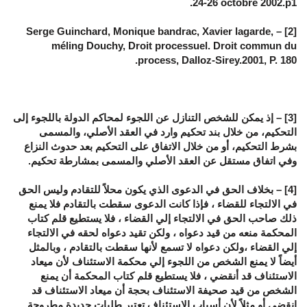
24-26 octobre 2002.p1.
[2] – Serge Guinchard, Monique bandrac, Xavier lagarde,
méling Douchy, Droit processuel. Droit commun du
process, Dalloz-Sirey.2001, P. 180.
[3] – إذ يمكن للشخص التنازل عن اللجوء لمحاكم الدولة باللجوء إلى
التحكيم، من خلال بند تحكيم وارد في العقد الأصلي، والمسمى
بشرط التحكيم، أو من خلال الاتفاق على التحكيم بعد حدوث النزاع
وفي اتفاق مستقل عن العقد الأصلي والمسمى بمشارطة تحكيم.
[4] – بخلاف الحق في الدعوى الذي يكون محلاً للتقادم وليس الحق
في الالتجاء للقضاء ، فإذا كانت الدعوى سقطت بالتقادم فلا يمنع
ذلك صاحب الحق في الالتجاء إلي القضاء ، فلا يستطيع قلم كتاب
المحكمة منعه من قيد دعواه ، ولكن تقيد دعواه لحقه في الالتجاء
إلي القضاء ،ولكن دعواه لا تسمع لأنها سقطت بالتقادم ، وبالمثل
أيضاً لا يمنع الشخص من اللجوء إلي محكمة الاستئناف لأن ميعاد
الاستئناف قد أنقضي ، فلا يستطيع قلم كتاب المحكمة أن يمنع
الشخص من قيد صحيفة الاستئناف بحجة أن ميعاد الاستئناف قد
انقضي أو مثلاً لأن أسباب الاستئناف تعتبر طلبات جديدة مطروحة