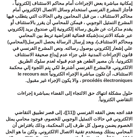
إمكانية مباشرة بعض الإجراءات أمام محاكم الاستئناف إلكترونياً ،
فأجاز المشرع الفرنسي استخدام وسائل الاتصال الإلكتروني أمام
محاكم الاستئناف ، من قبل المحامين وفي الحالات التي يتطلب فيها
المشرع التمثيل الوجوبي ، فيمكن للمحامي أن يقرر بالاستئناف أو
يقدم مذكرات عن طريق رسالة إلكترونية إلي صندوق بريد إلكتروني
عبر شبكة الانترنت(شبكة قضائية افتراضية تربط بين المحامي
ومحاكم الاستئناف)، وبعد إرسال الرسالة يحصل المرسل(المحامي)
علي إشعار إلكتروني بوصول رسالته. ونص المشرع الفرنسي في
قانون الإجراءات المدنية علي جزاء عدم إيداع صحيفة الاستئناف
الكترونيا، بأن مصير الطعن هو عدم قبوله لعدم سلوك الطريق
الالكتروني. فالمشرع الفرنسي أشترط لكي يتم اللجوء إلي محكمة
الاستئناف، أن تكون مباشرة الإجراء الكترونياً le recours aux
procédés électroniques ، والا يكون الإجراء غير مقبول.
حلول مشكلة انتهاك حق الالتجاء إلى القضاء بمباشرة إجراءات
التقاضي الكترونياً.
فقد اتجه بعض الفقه الفرنسي ([11])، إلى قصر تطبيق التقاضي
الالكتروني في حالات التمثيل الوجوبي للخصوم، فوجود محامي يمثل
الخصوم يضمن وصول كل طرف إلى المحكمة، وذلك بافتراض أن
المحامي يمتلك ويستخدم تقنية الاتصال الالكتروني. ولكن ما هو الحل