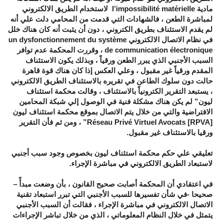
مادية l’impossibilité matérielle لاستخدام الطريق الالكتروني
لمباشرة الطعن ، فالشهادات التي قدمت من المحامي دلت علي أنه
لم يقدم الاستئناف بطريق الكتروني ، دون أن يثبت أنه كان هناك خلل
في نظام الاتصال الالكتروني un dysfonctionnement du système
de communication électronique ، وقررت المحكمة عدم توافر
السبب الأجنبي الذي يبرر الطعن ورقياً ، وبذلك يكون الاستئناف
المقدم ورقياً غير مقبول ، وعلي العكس إذا كان هناك قوة قاهرة
حالت دون سلوك الطاعن في تقريره بالاستئناف الطريق الالكتروني
، يستبعد التقرير الكترونياً بالاستئناف ، وقالت محكمة استئناف
ليون” لم يكن هناك مشكلة فنية في الوصول إلي شبكة المحامين
الافتراضية والتي من خلال يتم الاتصال بموقع محكمة استئناف ليون
Réseau Privé Virtuel Avocats [RPVA]” ، ومن ثم فأن التقرير
ورقيا بالاستئناف غير مقبول.
تعليقي علي حكم محكمة استئناف ليون بخصوص وجود سبب أجنبي
لاستبعاد الطريق الالكتروني في مباشرة الإجراء.
في اعتقادي أن المحكمة أصابت صحيح القانون ، بأن وضعت مبدأً –
صحيحا -في شأن تفسيرها للسبب الأجنبي التي تبرر استبعاد تقنية
الاتصال الالكتروني في مباشرة الإجراء ، فقالت أن السبب الأجنبي
يتمثل في خلال النظام المعلوماتي ، الذي من خلال تباشر الإجراءات