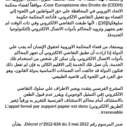
Cour Européenne des Droits de (CEDH)، موافقاً لقضاء محكمة
الاتحاد الاوروبي في المحافظة علي حق المواطنين في اللجوء إلي
القضاء مع تفعيل التقاضي الالكتروني، فأدانته المحكمة حكومة
سلوفكيا([10]) ، لأنها طبقت التقاضي الالكتروني وفي ذات الوقت لم
تقم بتجهيز وتزويد المحاكم بأدوات الاتصال الالكتروني (التكنولوجيا
الجديدة).
ويستفاد من قضاء المحكمة الاوروبية لحقوق الإنسان أنه يجب علي
الدولة إذا ارادت أن تطبق التقاضي الالكتروني أن تجهز المحاكم
بأدوات الاتصال الالكتروني، وأن تمكن كل شخص من استخدام تلك
الخدمة، بأن تصل تلك الخدمة إلى الاقليم الكائن به فإن لم تفعل ذلك
فتكون الدولة قد خالفت أحد الضمانات الاساسية بدولة القانون، وهو
حق الفرد في اللجوء إلى قاضيه الطبيعي.
المشرع الفرنسي يتشدد ويجبر الاطراف علي سلوك التقاضي
الالكتروني (في التمثيل الوجوبي)، ويقرر عدم قبول الطعن
بالاستئناف أمام محاكم الاستئناف الفرنسية للتقرير به ورقياً (بغير
الطريق الالكتروني) L’appel formé par support papier est donc
irrecevable .
صدر المرسوم رقم Décret n°2012-634 du 3 mai 2012، بشأن