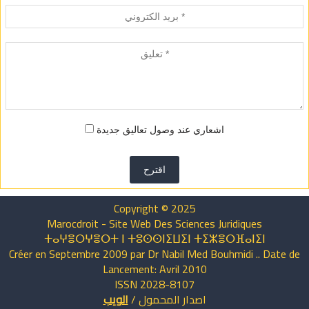
اشعاري عند وصول تعاليق جديدة
اقترح
Copyright © 2025
Marocdroit - Site Web Des Sciences Juridiques
ⵜⴰⵖⴻⵔⵖⴻⵔⵜ ⵏ ⵜⵓⵙⵙⵏⵉⵡⵉⵏ ⵜⵉⵣⴻⵔⴼⴰⵏⵉⵏ
Créer en Septembre 2009 par Dr Nabil Med Bouhmidi .. Date de
Lancement: Avril 2010
ISSN 2028-8107
اصدار
المحمول
/
الويب