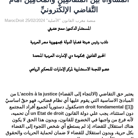
التَّقاضي الإلكْترونيِّ
MarocDroit منصة مغرب القانون "الأصلية" 25/02/2024
المستشار الدكتور/ معتز عفيفي
نائب رئيس هيئة قضايا الدولة بجمهورية مصر العربية
الخبير القانوني بحكومة دبي الإمارت العربية المتحدة
عضو اللجنة الاستشارية لمركز الإمارات للتحكيم الرياضي
يعتبر حق التقاضي (الالتجاء إلى القضاء) L’accès à la justice من
المبادئ الاساسية التي يقوم عليها أي نظام قضائي، فهو حقٌ اساسيٌ
un droit fondamental ([1])مكفول دستورياً لجميع أفراد المجتمع
دون استثناء، يجب علي دولة القانون un Etat de droit أن تحميه،
لأنه فرع من واجبها في الخضوع للقانون، وبدون هذا الحق لا يكون
هناك استقلال للقضاء، إذ لم يستطع أي شخص اللجوء إلى القضاء
بكل حرية، وبدون استقلال للقضاء لا ضمان لحماية الحريات والحقوق