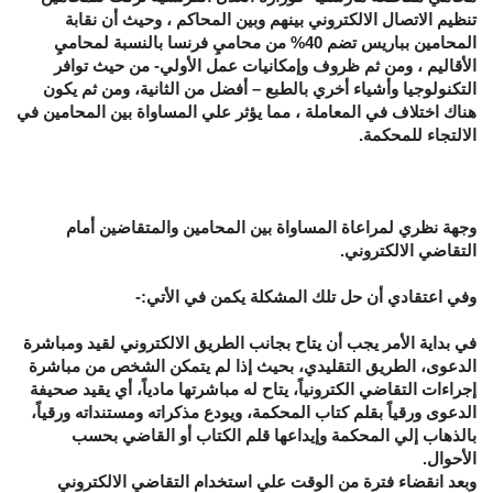
تنظيم الاتصال الالكتروني بينهم وبين المحاكم ، وحيث أن نقابة
المحامين بباريس تضم 40% من محاميِ فرنسا بالنسبة لمحاميِ
الأقاليم ، ومن ثم ظروف وإمكانيات عمل الأولي- من حيث توافر
التكنولوجيا وأشياء أخري بالطبع – أفضل من الثانية، ومن ثم يكون
هناك اختلاف في المعاملة ، مما يؤثر علي المساواة بين المحامين في
الالتجاء للمحكمة.
وجهة نظري لمراعاة المساواة بين المحامين والمتقاضين أمام
التقاضي الالكتروني.
وفي اعتقادي أن حل تلك المشكلة يكمن في الأتي:-
في بداية الأمر يجب أن يتاح بجانب الطريق الالكتروني لقيد ومباشرة
الدعوى، الطريق التقليدي، بحيث إذا لم يتمكن الشخص من مباشرة
إجراءات التقاضي الكترونياً، يتاح له مباشرتها مادياً، أي يقيد صحيفة
الدعوى ورقياً بقلم كتاب المحكمة، ويودع مذكراته ومستنداته ورقياً،
بالذهاب إلي المحكمة وإيداعها قلم الكتاب أو القاضي بحسب
الأحوال.
وبعد انقضاء فترة من الوقت علي استخدام التقاضي الالكتروني