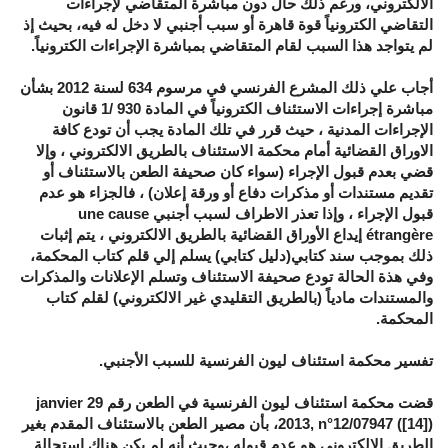
الالكتروني، ورغم ذلك حال دون مباشرة المتقاضي لإجراءات
التقاضي الكترونياً قوة قاهرة أو سبب أجنبي لا دخل له فيه، بحيث إذ
لم يتواجد هذا السبب لقام المتقاضي بمباشرة الإجراءات الكترونياً.
أجاب علي ذلك المشرع الفرنسي في مرسوم 634 لسنة 2012 بشأن
مباشرة إجراءات الاستئناف الكترونياً في المادة 930 /1 قانون
الإجراءات المدنية ، حيث قرر في تلك المادة يجب أن تودع كافة
الاوراق القضائية أمام محكمة الاستئناف بالطريق الالكتروني ، وإلا
قضي بعدم قبول الإجراء (سواء كان صحيفة الطعن بالاستئناف أو
تقديم مستندات أو مذكرات دفاع أو ورقة إعلان) ، فالجزاء هو عدم
قبول الإجراء ، وإذا تعذر الاطراف لسبب أجنبي une cause
étrangère إيداع الأوراق القضائية بالطريق الالكتروني ، يتم إثبات
ذلك بموجب سند كتابي(دليل كتابي) يسلم إلي قلم كتاب المحكمة،
وفي هذة الحالة تودع صحيفة الاستئناف وتسلم الإعلانات والمذكرات
والمستندات مادياً (بالطريق التقليدي غير الالكتروني) لقلم كتاب
المحكمة.
تفسير محكمة استئناف ليون الفرنسية للسبب الأجنبي.
قضت محكمة استئناف ليون الفرنسية في الطعن رقم 29 janvier
2013, n°12/07947 ([14])، بأن مصير الطعن بالاستئناف المقدم بغير
الطريق الالكتروني هو عدم قبوله ،وحيث أنه لم يكن هناك استحالة