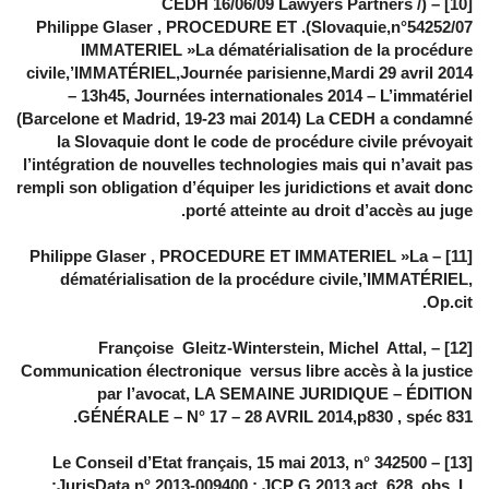
[10] – (CEDH 16/06/09 Lawyers Partners /
Slovaquie,n°54252/07). Philippe Glaser , PROCEDURE ET
IMMATERIEL »La dématérialisation de la procédure
civile,’IMMATÉRIEL,Journée parisienne,Mardi 29 avril 2014
– 13h45, Journées internationales 2014 – L’immatériel
(Barcelone et Madrid, 19-23 mai 2014) La CEDH a condamné
la Slovaquie dont le code de procédure civile prévoyait
l’intégration de nouvelles technologies mais qui n’avait pas
rempli son obligation d’équiper les juridictions et avait donc
porté atteinte au droit d’accès au juge.
[11] – Philippe Glaser , PROCEDURE ET IMMATERIEL »La
dématérialisation de la procédure civile,’IMMATÉRIEL,
Op.cit.
[12] – Françoise Gleitz-Winterstein, Michel Attal,
Communication électronique versus libre accès à la justice
par l’avocat, LA SEMAINE JURIDIQUE – ÉDITION
GÉNÉRALE – N° 17 – 28 AVRIL 2014,p830 , spéc 831.
[13] – Le Conseil d’Etat français, 15 mai 2013, n° 342500
:JurisData n° 2013-009400 ; JCP G 2013,act. 628, obs. L.