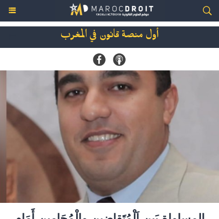
أول منصة قانون في المغرب
المساواة بَين اَلْمُتَقاضِين والْمُحَامِين أَمَام