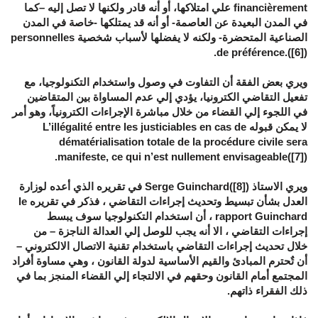
financièrement علي امتلاكها، أو أنه قادر ولكنها لا تصل إليه –كما
في المدن البعيدة عن العاصمة- أو أنه قد يمتلكها -خاصة في المدن
الصناعية المتحضرة- ولكنه لا يفضلها لأسباب شخصية personnelles
de préférence.([6]).
ويري بعض الفقة أن التفاوت في وصول واستخدام التكنولوجيا، مع
تفعيل التقاضي الكترونيا، يؤدي إلي عدم المساواة بين المتقاضين
في اللجوء إلي القضاء من خلال مباشرة الإجراءات الكترونياً، وهو أمر
لا يمكن قبوله L’illégalité entre les justiciables en cas de
dématérialisation totale de la procédure civile sera
manifeste, ce qui n’est nullement envisageable([7]).
ويري الاستاذ Serge Guinchard([8]) في تقريره الذي أعده لوزارة
العدل بشأن تبسيط وتحديث إجراءات التقاضي ، فذكر في تقريره le
rapport Guinchard ، أن استخدام التكنولوجيا سوف يبسط
إجراءات التقاضي ، الا أنه يجب للوصل إلي العدالة الناجزة – من
خلال تحديث إجراءات التقاضي باستخدام تقنية الاتصال الالكتروني –
أن تٌحترم المبادئ والقيم الأساسية لدولة القانون ، وهي مساوة أفراد
المجتمع أمام القانون وحقهم في الالتجاء إلي القضاء المنجز بما في
ذلك الفقراء ذاتهم.