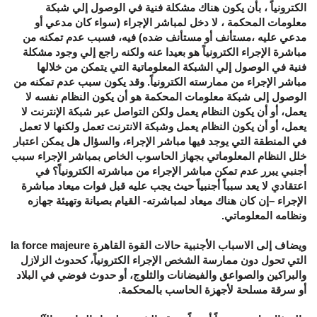
الكترونياً ، بأن يكون هناك مشكلة فنية في الوصول إلي شبكة
معلومات المحكمة ، لا دخل لمباشر الإجراء (سواء كان مدعي أو
مدعي عليه ،مستأنف أو مستأنف ضده) فيه، فسبب عدم تمكنه من
مباشرة الإجراء الكترونياً هو بعيدا عنه ولكنه راجع إلي وجود مشكلة
فنية في الوصول إلي الشبكة المعلوماتية التي يتمكن من خلالها
مباشر الإجراء من ممارسته الكترونياً. وقد يكون سبب عدم تمكنه من
الوصول إلى شبكة معلومات المحكمة هو أن يكون النظام نفسه لا
يعمل، أو أن يكون النظام يعمل ولكن التواصل عبر شبكة الإنترنت لا
يعمل، أو أن يكون النظام يعمل وشبكة الانترنت تعمل ولكنها لا تعمل
في المنطقة التي يوجد فيها مباشر الإجراء، والسؤال هل يمكن اعتبار
خلل النظام المعلوماتي بجهاز الحاسوب الخاص بمباشر الإجراء سبب
أجنبي يبرر عدم تمكن مباشر الإجراء من مباشرته الكترونياً؟ في
اعتقادي لا يعد سبباً أجنبياً حيث يجب عليه قبل فوات ميعاد مباشرة
الإجراء –إن كان هناك ميعاد لمباشرته- القيام بصيانة وتهيئة جهازه
ونظامه المعلوماتي.
ويضاف إلى الاسباب الأجنبية حالات القوة القاهرة la force majeure
التي تحول دون ممارسة الشخص الإجراء الكترونياً، كحدوث الزلازل
والبراكين والصواعق والفيضانات والثلوج، أو حدوث فوضي في البلاد
أو سرقة مسلحة لأجهزة الحاسب بالمحكمة.