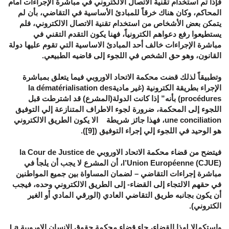
فإذا تم استخدام تقنية الاتصال الالكتروني في مباشرة الإجراءات أمام
المحاكم، وكان هناك خرقاً للمبادئ الأساسية في التقاضي، بأن لم
يتمكن بعض الأشخاص من استخدام تقنية الاتصال الالكتروني، فلم
يستطيعوا رفع دعواهم الكترونياً، فهنا يكون التقدم التقني في
مباشرة الإجراءات خالف أحد المبادئ الاساسية التي تقوم عليها دولة
القانون، وهو حق الشخص في اللجوء إلى قاضيه الطبيعي.
وتطبيقاً لذلك قضت محكمة الاتحاد الاوروبي فيما يتعلق بمباشرة
الإجراء بطريقة الكترونية (غير ماديةla dématérialisation des
procédures) بأنه” إذا كانت الدولة(المشرع) قد اشترطت قبل
اللجوء إلى المحكمة، ضرورة لجوء الاطراف المتنازعة إلي التوفيق
une conciliation، فهذا جائز شريطة الا يكون الطريق الالكتروني
هو الوحيد في اللجوء إلي إجراء التوفيق ([9]).
فيتضح من قضاء محكمة الاتحاد الاوروبي la Cour de Justice de
l’Union Européenne (CJUE)، أن المشرع لا يجب أن يلجأ في
مباشرة إجراءات التقاضي – لضمان المساواة بين جميع المواطنين
في حقهم الالتجاء إلى القضاء- إلى الطريق الالكتروني وحده، فيجب
أن يكون بجانبه طريق التقاضي العادي (الورقي المادي أو الغير
الكتروني).
واستكمالا لهذا القضاء، جاء قضاء محكمة حقوق الانسان الاوروبية La