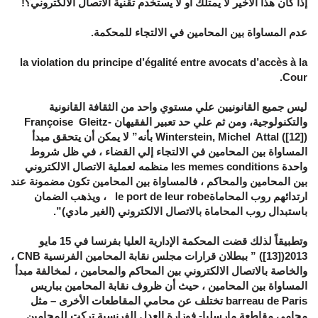
إذا كان هذا الأخير لا يمتلك أو لا يستخدم تقنية الاتصال الالكتروني؟!
عدم المساواة بين المحامين في الالتجاء للمحكمة.
la violation du principe d’égalité entre avocats d’accès à la
Cour.
ليس جميع القانونيين علي مستوي واحد من الثقافة القانونية
والتكنولوجية، ومن ثم علي حد تعبير الفقيهان Françoise Gleitz-
Winterstein, Michel Attal ([12]) بأنه” لا يمكن أن يتحقق مبدأ
المساواة بين المحامين في الالتجاء إلي القضاء ، في ظل شروط
واحدة les memes conditions منظمه لعملية الاتصال الالكتروني
بين المحامين والمحاكم ، فالمساواة بين المحامين تكون مضمونة عند
ارتدائهم روب المحاماةle port de leur robe ، ويذهب الضمان
باستبدال روب المحاماة بالاتصال الالكتروني (الغير مادي)”.
وتطبيقاً لذلك قضت المحكمة الإدارية العليا بفرنسا في 15 مايو
2013([13]) ” ببطلان قرارات مجلس نقابة المحامين الفرنسية CNB ،
والخاصة بالاتصال الالكتروني بين المحاكم والمحامين ، لمخالفة مبدأ
المساواة بين المحامين ، حيث أن ظروف نقابة المحامين بباريس
barreau de Paris تختلف عن محامي المقاطعات الأخرى – مثل
محامي مقاطعة مارسليا- فوزارة العدل الفرنسية تركت للمحامين