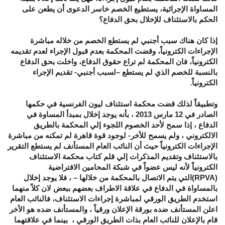
المساواة الإجرائية، يستطيع الخصم خاسر الدعوى أن يطعن على
الحكم بالاستئناف للإخلال بحق الدفاع؟
إذا كان هناك سبب أجنبي لم يستطع الخصم من خلاله مباشرة
الإجراءات الكترونياً، وقضت المحكمة بعدم قبول الإجراء لعدم تقديمه
الكترونياً، فان المحكمة لم تراع حقوق الدفاع، واخلت بحق الدفاع
بالنسبة للخصم الذي لم يستطع –لسبب أجنبي- تقديم الإجراء
الكترونياً.
وتطبيقاً لذلك قضت محكمة استئناف ليون الفرنسية في حكمها
الصادر في 12 مارس 2013 ، بأنه يوجد إخلال بمبدأ المساوة في
الدفاع ، إذا سمح لأحد الخصوم اللجوء إلي المحكمة بالطريق
الالكتروني ، ولم يسمح للأخر- لوجود قوة قاهرة لم تمكنه من مباشرة
الإجراءات الكترونياً حيث أن النائب العام المستأنف لم يستطع التقرير
بالاستئناف وتقديم المذكرات إلي قلم كتاب محكمة الاستئناف
الكترونياً لأنه ليس عضواً في شبكة المحامين الافتراضية
(RPVA)التي يتم الاتصال بالمحكمة من خلالها – ، فلا يوجد إخلال
بالمساواة في الدفاع في علاقة الاطراف بعضهم ببعض لان كلاً منهما
استخدم الطريق الورقي لمباشرة إجراءات الاستئناف، فالنائب العام
اعلن المستأنف ضده بورقة الإعلان ورقياً ، والمستأنف ضده هو الأخر
قام بالإعلان للنائب العام بذات الطريق الورقي ، بينما في علاقتهما