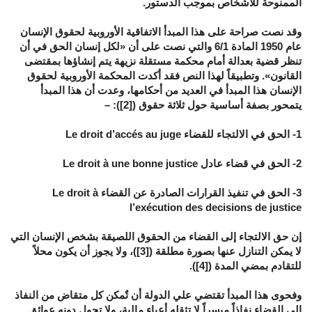
الممنوحة للأشخاص بموجب الدستور.
وقد نصت صراحة على هذا المبدأ الاتفاقية الأوروبية لحقوق الإنسان
عام 1950 المادة 6/1 والتي نصت على أن «لكل إنسان الحق في أن
تنظر قضية بعدالة أمام محكمة مستقلة نزيهة يتم إنشاؤها بمقتضى
القانون». وتطبيقاً لهذا النص فقد أكدت المحكمة الأوروبية لحقوق
الإنسان هذا المبدأ في العديد من أحكامها، وعدت أن هذا المبدأ
يتمحور بصفة أساسية حول ثلاثة حقوق ([2]): –
1- الحق في الالتجاء للقضاء Le droit d’accés au juge
2- الحق في قضاء عادل Le droit à une bonne justice
3- الحق في تنفيذ القرارات الصادرة عن القضاء Le droit à
l’exécution des decisions de justice
إن حق الالتجاء إلى القضاء من الحقوق اللصيقة بشخص الإنسان التي
لا يمكن التنازل عنها بصورة مطلقة ([3])، ولا يجوز أن يكون محلاً
للتقادم بمضي المدة ([4]).
وفحوى هذا المبدأ تقتضي علي الدولة أن تٌمكن كل متقاض من النفاذ
إلى القضاء نفاذاً ميسراً لا تثقله أعباء مالية، ولا تحول دونه عوائق