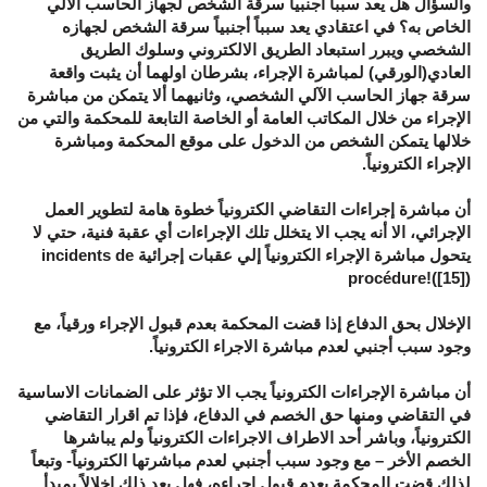
والسؤال هل يعد سبباً أجنبياً سرقة الشخص لجهاز الحاسب الآلي
الخاص به؟ في اعتقادي يعد سبباً أجنبياً سرقة الشخص لجهازه
الشخصي ويبرر استبعاد الطريق الالكتروني وسلوك الطريق
العادي(الورقي) لمباشرة الإجراء، بشرطان اولهما أن يثبت واقعة
سرقة جهاز الحاسب الآلي الشخصي، وثانيهما ألا يتمكن من مباشرة
الإجراء من خلال المكاتب العامة أو الخاصة التابعة للمحكمة والتي من
خلالها يتمكن الشخص من الدخول على موقع المحكمة ومباشرة
الإجراء الكترونياً.
أن مباشرة إجراءات التقاضي الكترونياً خطوة هامة لتطوير العمل
الإجرائي، الا أنه يجب الا يتخلل تلك الإجراءات أي عقبة فنية، حتي لا
يتحول مباشرة الإجراء الكترونياً إلي عقبات إجرائية incidents de
procédure!([15])
الإخلال بحق الدفاع إذا قضت المحكمة بعدم قبول الإجراء ورقياً، مع
وجود سبب أجنبي لعدم مباشرة الاجراء الكترونياً.
أن مباشرة الإجراءات الكترونياً يجب الا تؤثر على الضمانات الاساسية
في التقاضي ومنها حق الخصم في الدفاع، فإذا تم اقرار التقاضي
الكترونياً، وباشر أحد الاطراف الاجراءات الكترونياً ولم يباشرها
الخصم الأخر – مع وجود سبب أجنبي لعدم مباشرتها الكترونياً- وتبعاً
لذلك قضت المحكمة بعدم قبول إجراءه، فهل يعد ذلك إخلالاً بمبدأ