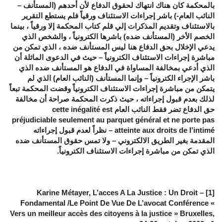
بالمحكمة كان هناك انتهاك لحقوق الدفاع لأن أحدهم (المستأنف –
النائب العام-) باشر إجراءات الاستئناف ورقياً فلم يستطع التقرير
بالاستئناف وتقديم المذكرات إلي قلم كتاب المحكمة إلا ورقياً ، بينما
الخصم الأخر (المستأنف ضده) باشرها الكترونياً ، والشخص الذي
يدعي الإخلال بحق الدفاع هنا ليس المستأنف ضده ، الذي تمكن من
مباشرة إجراءات الاستئناف الكترونياً – حيث في الدعوى الماثلة أن
الذي أدعي بمخالفة المساواة في الدفاع هو المستأنف ضده الذي
باشر الإجراء الكترونياً – وإنما المستأنف (النائب العام) الذي لم
يتمكن من مباشرة إجراءات الاستئناف الكترونياً وقضت المحكمة تبعاً
لذلك بعدم قبول إجراءاته ، حيث ذكرت المحكمة صراحة أن مخالفة
حق الدفاع تضر فقط النائب العام cette inégalité est
préjudiciable seulement au parquet général et ne porte pas
atteinte aux droits de l’intimé – نظراً لعدم قبول إجراءاته
المقدمة بغير الطريق الالكتروني – ولا تمس حقوق المستأنف ضده
الذي تمكن من مباشرة إجراءات الاستئناف الكترونياً.
[1] – Karine Métayer, L’acces A La Justice : Un Droit
Fondamental /Le Point De Vue De L’avocat Conférence «
Vers un meilleur accès des citoyens à la justice » Bruxelles,