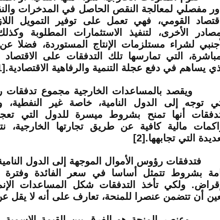
ور مفصلي لمعالجة النقص الحاصل في المدخرات والنق
اقتصاد القومي، فهي تعمل على توفير التمويل اللا
مصادر الأخرى، لتنفيذ الاستثمارات المطلوبة وكذلك
أجنبي لشراء مستلزمات الإنتاج المستوردة، فضلا عن ا
مباشرة، التي تمارسها تلك التدفقات على الاقتصاد ا
ذي يساهم في دفع عجلة التنمية والرفاهية الاقتصادية.
1]
قصد بالمساعدات الخارجية مجموع تدفقات رؤ
تي توجه إلى الدول النامية، خاصة غير النفطية، و
تدفقات أنها تمنح بشروط ميسرة للدول التي تع
اكمات مالية كافية عن طريق تجارتها الخارجية، نت
عديدة التي تجابهها.
[2]
دفقات رؤوس الأموال الموجهة إلى الدول النامية،
مة بشروط تتمثل أساسا في سعر الفائدة وفترة 
إقراض. ولكي تأخذ التدفقات شكل المساعدات الإنما
عين أن تتضمن عنصرا للمنحة، تعارف على أنه لا يقل ع
نصر المنحة هو الفرق بين القيمة الإسمية وم