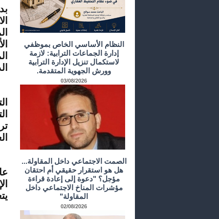
بد
ال
ال
ال
النظام الأساسي الخاص بموظفي
إدارة الجماعات الترابية: لازمة
ال
لاستكمال تنزيل الإدارة الترابية
ال
وورش الجهوية المتقدمة.
03/08/2026
وي
ال
ال
تر
ال
فت
الصمت الاجتماعي داخل المقاولة...
هل هو استقرار حقيقي أم احتقان
عا
مؤجل؟ "دعوة إلى إعادة قراءة
ال
مؤشرات المناخ الاجتماعي داخل
يت
المقاولة"
02/08/2026
وع