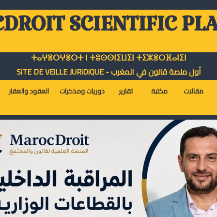
DROIT SCIENTIFIC PL
ⵜⴰⵖⴻⵔⵖⴻⵔⵜ ⵏ ⵜⵓⵙⵙⵏⵉⵡⵉⵏ ⵜⵉⵣⴻⵔⴼⴰⵏⵉⵏ
أول منصة قانون في المغرب - SiTE DE VEiLLE JURiDiQUE
مقالات
مكتبة
تقارير
دوريات ومذكرات
العقود والعقار