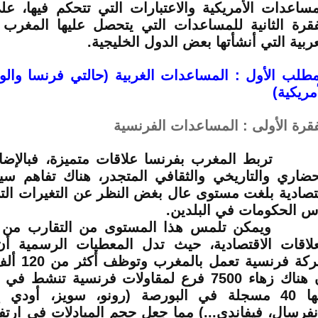
مساعدات الأمريكية والاعتبارات التي تتحكم فيها،
فقرة الثانية للمساعدات التي يتحصل عليها المغرب
عربية التي أنشأتها بعض الدول الخليجية.
مطلب الأول : المساعدات الغربية (حالتي فرنسا والول
أمريكية)
فقرة الأولى : المساعدات الفرنسية
بط المغرب بفرنسا علاقات متميزة، فبالإضافة
حضاري والتاريخي والثقافي المتجدر، هناك تفاهم س
تصادية بلغت مستوى عال بغض النظر عن التغيرات ال
س الحكومات في البلدين.
مكن تلمس هذا المستوى من التقارب من خ
شركة فرنسية 
أن هناك زهاء 7500 فرع لمقاولات فرنسية تنشط
منها 40 مسجلة في البورصة (رونو، سويز، أود
نفرسال، فيفاندي...) مما جعل حجم المبادلات في ارتف