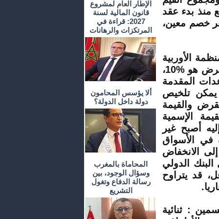
الإطار العام لمشروع
ع منذ بدء عقد
قانون المالية لسنة
2027: قراءة في
ر خصم معين،
المرتكزات والرهانات
نظمة الأوربية
لقرض هو
10%
،
دات المقدمة
يمكن تلخيص
ألا يؤسس المحامون
دولة داخل الدولة؟
لقرض والقيمة
يمة الإسمية
ليه أصبح غير
 في الأسواق
إلى الانخفاض
البنك الدولي
المحاماة بالمغرب
وسؤال الوجود، بين
ل، قد يتراوح
رسالة الدفاع وتغول
يا.
التشريع
ن : ثنائية