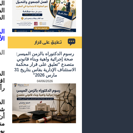
ال
ال
ال
ال
ال
تعليق على قرار
ال
رسوم الدكتوراه بالزمن الميسر:
صحة إجرائية واهية وبناء قانوني
متصدع "تعليق على قرار محكمة
تر
الاستئناف الإدارية بفاس بتاريخ 31
ال
مارس 2026"
اق
04/06/2026
رأ
وي
بو