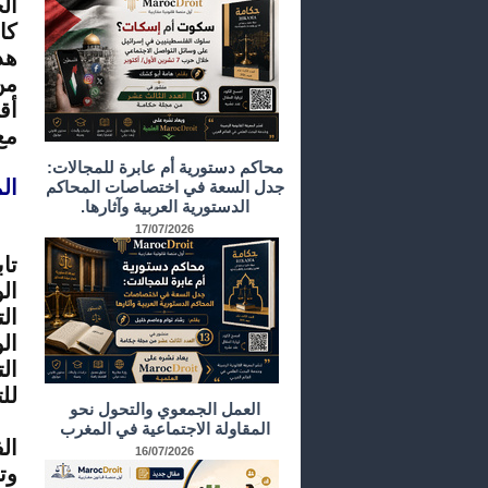
ال
كا
هذ
من
أق
مع
محاكم دستورية أم عابرة للمجالات:
ال
جدل السعة في اختصاصات المحاكم
الدستورية العربية وآثارها.
17/07/2026
يق
تا
ال
ال
ال
ال
لل
العمل الجمعوي والتحول نحو
تب
المقاولة الاجتماعية في المغرب
ال
16/07/2026
وت