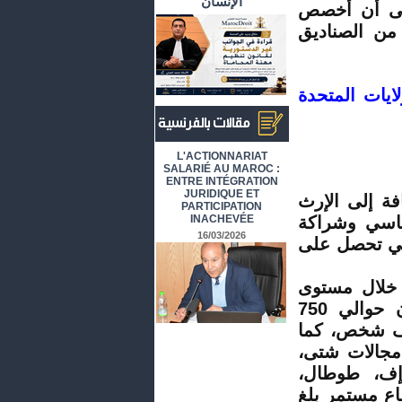
الإنسان
 على أن أخصص
 من الصناديق
ايات المتحدة
أرشيف المقالات باللغة الفرنسية
L'ACTIONNARIAT
SALARIÉ AU MAROC :
ENTRE INTÉGRATION
JURIDIQUE ET
 إلى الإرث
PARTICIPATION
INACHEVÉE
ياسي وشراكة
16/03/2026
تي تحصل على
لال مستوى
العلاقات الاقتصادية، حيث تدل المعطيات الرسمية أن حوالي 750
تعمل بالمغرب وتوظف أكثر من 120 ألف شخص، كما
 في مجالات شتى،
ي إف، طوطال،
اع مستمر بلغ