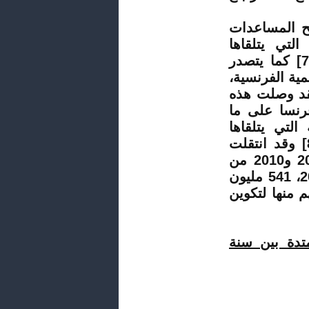
 المساعدات
تي يتلقاها
[7
كما يتصدر
ية الفرنسية،
فقد وصلت هذه
رنسا على ما
لتي يتلقاها
[
وقد انتقلت
المساعدات العمومية الفرنسية للمغرب بين سنتي 2000 و2010 من
100 مليون أورو إلى 363 مليون أورو، لتسجل سنة 2011، 541 مليون
 منها لتكوين
تدة بين سنة