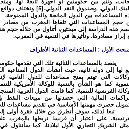
جانب، وتتم بين حكومتين أو أجهزة تابعة لها، ومتع
لبنك الدولي، وصندوق النقد الدولي.
[5]
وتختلف دوافع
ه المساعدات بين الدول المانحة والدول الممنوحة
 حجم المساعدات التي تلقاها المغرب من مصادر
سم هذه الدراسة إلى مبحثين، أتناول من خلاله حجم ه
 إبراز مصادرها، وتأثيرها في التنمية في المغرب.
مبحث الأول : المساعدات الثنائية الأطراف
صد بالمساعدات الثنائية تلك التي تقدمها حكومة د
بع لها إلى دولة ثانية، حيث أنشأت الدول الصناعية ا
وكالات التي تهتم بمنح مساعدات للدول النامية لإن
تنموية كما هو الشأن بالنسبة للوكالة الأمريكية للتنمي
وكالة الفرنسية للتنمية، كما قامت الدول العربية المنتجة
تراكمات المالية التي حصدتها من مبيعات النفط بإ
تمويل حصرت مهمتها الأساسية في تقديم مساعدات للدو
عا لذلك، سوف أتطرق من خلال فقرة أولى إلى
فرنسية، على اعتبار أن فرنسا تربطها بالمغرب علا
مثل الشريك التجاري الأول لبلادنا، كما سأتناول ف