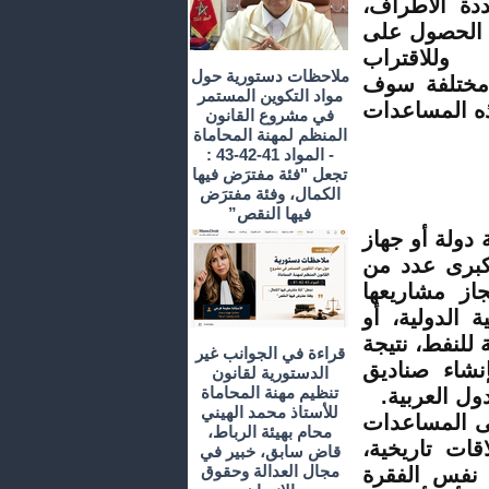
ددة الأطراف،
 الحصول على
، وللاقتراب
ملاحظات دستورية حول
 مختلفة سوف
مواد التكوين المستمر
ذه المساعدات
في مشروع القانون
المنظم لمهنة المحاماة
- المواد 41-42-43 :
تجعل "فئة مفترَض فيها
الكمال، وفئة مفترَض
فيها النقص”
ولة أو جهاز
لكبرى عدد من
جاز مشاريعها
ة الدولية، أو
 للنفط، نتيجة
قراءة في الجوانب غير
نشاء صناديق
الدستورية لقانون
تنظيم مهنة المحاماة
ل العربية.
للأستاذ محمد الهيني
 المساعدات
محام بهيئة الرباط،
قات تاريخية،
قاض سابق، خبير في
مجال العدالة وحقوق
ي نفس الفقرة