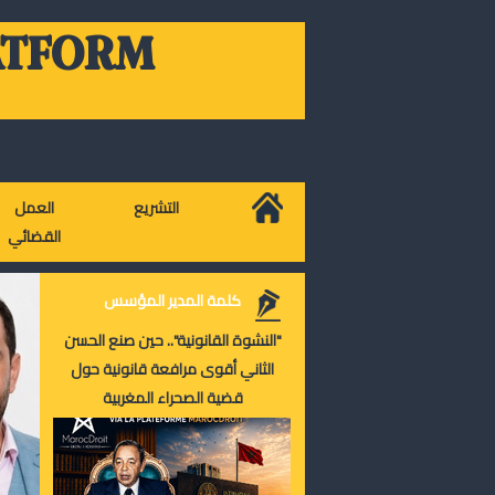
ATFORM
التشريع
العمل
القضائي
كلمة المدير المؤسس
"النشوة القانونية".. حين صنع الحسن
الثاني أقوى مرافعة قانونية حول
قضية الصحراء المغربية