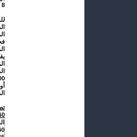
8 ملايين أورو عام 2012.
وت
لل
ال
ال
فح
ال
يق
ال
أو
ال
تط
1960
ال
60