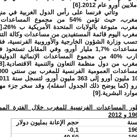
[6]
أتي فرنسا على رأس الدول الغربية في منح
مغرب، حيث تؤمن
54%
من مجموع المساعدات ال
مغرب، متبوعة بالولايات المتحدة الأمريكية ب
26%
،
]
مغرب اليوم قائمة المستفيدين من مساعدات وكالة التنم
سب وزارة الشؤون الخارجية والأوروبية الفرنسية، 
مساعدات
1,7%
مليار أورو، وفي المقابل تستحوذ ف
ارب
40%
من مجموع المساعدات الإنمائية الدولية ا
مغرب من دول منظمة التعاون والتنمية الاقتصادية.
8]
رو (كما يوضح ذلك الجدول أسفله)، وقد سخر جزء مهم
موارد البشرية.
[9]
ور المساعدات الفرنسية للمغرب خلال الفترة المم
 و 2012
سنة
حجم الإعانة بمليون دولار
-0,1
19