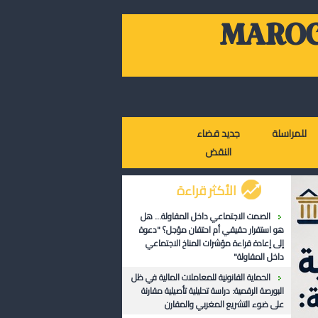
MAROC
للمراسلة
جديد قضاء
النقض
الأكثر قراءة
الصمت الاجتماعي داخل المقاولة... هل
هو استقرار حقيقي أم احتقان مؤجل؟ "دعوة
إلى إعادة قراءة مؤشرات المناخ الاجتماعي
داخل المقاولة"
الحماية القانونية للمعاملات المالية في ظل
البورصة الرقمية: دراسة تحليلية تأصيلية مقارنة
على ضوء التشريع المغربي والمقارن