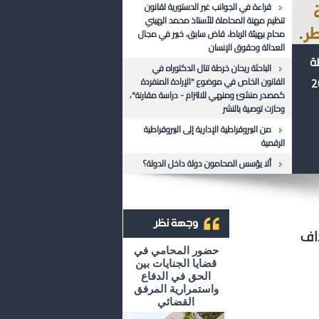
قراءة في الجوانب غير الدستورية لقانون
تنظيم مهنة المحاماة للأستاذ محمد الهيني
محام بهيئة الرباط، قاض سابق، خبير في مجال
العدالة وحقوق الإنسان
ظة
الباحثة ريحان خرطة تنال الدكتوراه في
القانون الخاص في موضوع "الإرادة المنفردة
كمصدر منشئ ومنهي للالتزام - دراسة مقارنة"،
وحازت توصية بالنشر
من البيروقراطية الإدارية إلى البيروقراطية
الرقمية
ألا يؤسس المحامون دولة داخل الدولة؟
داف
أرشيف وجهة نظر
حضور المحامي في
قضايا الجنايات بين
الحق في الدفاع
واستمرارية المرفق
القضائي