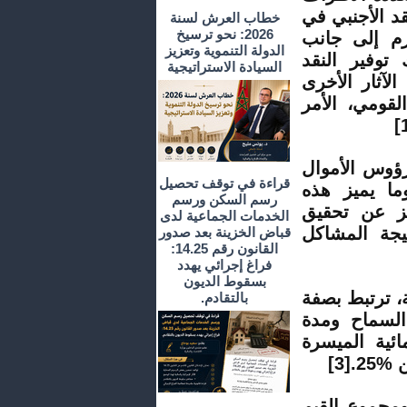
د الأجنبي في
خطاب العرش لسنة
2026: نحو ترسيخ
زم إلى جانب
الدولة التنموية وتعزيز
 توفير النقد
السيادة الاستراتيجية
لآثار الأخرى
لقومي، الأمر
[
وس الأموال
قراءة في توقف تحصيل
ما يميز هذه
رسم السكن ورسم
جز عن تحقيق
الخدمات الجماعية لدى
يجة المشاكل
قباض الخزينة بعد صدور
القانون رقم 14.25:
فراغ إجرائي يهدد
بسقوط الديون
 ترتبط بصفة
بالتقادم.
السماح ومدة
ئية الميسرة
ن
25%
.
[3]
جموع القيم