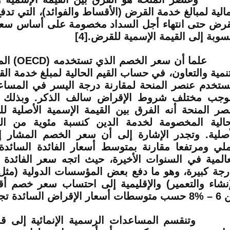
مالية لمبالغ خدمة القرض (الأقساط والفوائد)، التي تدف
قرض حتى انتهاء أجل السداد مخصومة على أساس سع
سوبة إلى القيمة الإسمية للقرض.
[4]
ما أن سعر الخصم الذي تستخدمه
(OECD)
الم
تنمية والتعاون، في حساب القيم الحالية لمبلغ خدمة ا
ستخدم عنصر المنحة لمقارنة درجة اليسر في المساع
وجب مختلف شروط الإقراض سالف الذكر. وبذلك 
صر المنحة أنه الفرق بين القيمة الإسمية الأصلية ل
حالية المخصومة لخدمة الدين كنسبة مئوية من الق
أصلية. وتجدر الإشارة إلى أن سعر الخصم المشار إ
لي ومرتفعا مقارنة بمتوسط أسعار الفائدة السائدة
عالمية في السنوات الأخيرة، حيث اتجه سعر الفائدة 
رجة كبيرة، وهو ما دفع بعض المؤسسات الدولية (مثل 
إنشاء والتعمير) والإقليمية إلى احتساب سعر خصم أق
6 –
8%
حسب متوسطات أسعار الإقراض السائدة تجار
نقسم المساعدات الرسمية الإنمائية إلى قسمي