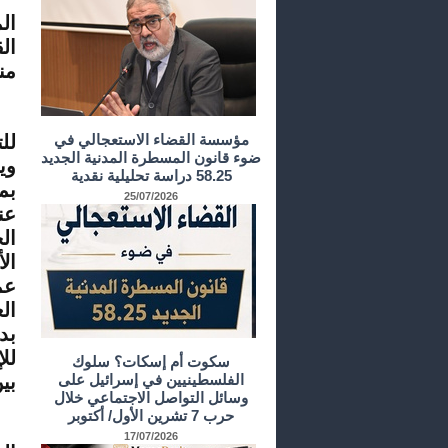
ال
ال
من
عل
مؤسسة القضاء الاستعجالي في
لل
ضوء قانون المسطرة المدنية الجديد
وي
58.25 دراسة تحليلية نقدية
بم
25/07/2026
عن
ال
ال
عم
ال
بد
لل
سكوت أم إسكات؟ سلوك
الفلسطينيين في إسرائيل على
بين 
وسائل التواصل الاجتماعي خلال
حرب 7 تشرين الأول/ أكتوبر
وت
17/07/2026