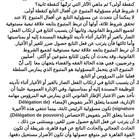
كنقطة أولى؟ ثم ماهي الآثار التي ترتّبها كنقطة ثانية؟
شروط
قيام
مسؤولية
المتبوع
عن
أفعال
التابع
كنقطة
أولى
.
لا يمكننا أن نتحدث عن مسؤولية التابع عن أفعال المتبوع إلا عند
تحقق شروط ثلاثة، أولها أن تربط المتبوع بتابعه علاقة تبعية مستوفية
لجميع الشروط القانونية، وثانيها أن يتسبب التابع في ارتكاب الفعل
الضار بالغير أو الأغيار أثناء تأديته للوظيفة المسندة إليه أو بمناسبتها
وأما ثالثها فأن يترتب عن فعل التابع حصول ضرر للغير أو الأغيار.
أن
تربط
المتبوع
بتابعه
علاقة
تبعية
مستوفية
لجميع
الشروط
القانونية
، وقد يحدث أن يكون للتابع متبوعين أو أكثر، أصليين
وعرضيين، ففي هذه الحالة الفقه والقضاء يتجهان معا إلى أنّ
المتبوع الذي يتحمل المسؤولية هو المتبوع الذي يمارس السلطة
فعليا على المرؤوس أو التابع.
أن
يتسبب
التابع
في
ارتكاب
الفعل
الضار
بالغير
أو
الأغيار
أثناء
تأديته
للوظيفة
المسندة
إليه
أو
بمناسبتها،
وفي الإدارة العمومية علينا أن
نأخذ بعين الاعتبار الإطار القانوني الذي يمارس فيه المرؤوس مهامه
الإدارية، فعندما يتعلق الأمر بتفويض الإمضاء (
Délégation de
signature
) تكون مسؤولية الرئيس ثابتة، بينما تنتفي هذه الأخيرة
عندما يتعلق الأمر بتفويض الاختصاص
(Délégation de pouvoirs)
.
أن
يترتب
عن
فعل
التابع
حصول
ضرر
للغير،
ويستثنى من ذلك ،
الحادث الفجائي والحادث الناتج عن قوة قاهرة، شريطة أن تكون
القوة القاهرة غير متوقع حصولها وأن تكون الأضرار مستحيل دفعها.