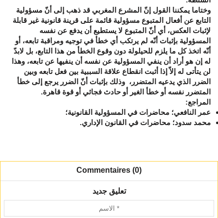
وختاما يمكننا القول إنّ المشرع المغربي قد ذهب إلى أنّ مسؤولية
التابع عن أفعال المتبوع مسؤولية قائمة على قرينة قانونية غير قابلة
لإثبات العكس، أي أنّ المتبوع لا يستطيع أن يدفع عن نفسه
المسؤولية بإثبات أنّه لم يرتكب أي خطأ في توجيه ومراقبة تابعه، أو
أنّه اتخذ كل ما يلزم للحيلولة دون وقوع الخطأ من هذا التابع، بل لابدّ
له إن هو أراد أن ينفي المسؤولية عن نفسه أن ينفيها عن تابعه، وهذا
لن يتأتى له إلاّ إذا أثبت انقطاع علاقة السببية بين فعل تابعه وبين
الضرر الذي يدعيه المتضرر، وذلك بإثبات أنّ الضرر يرجع إلى خطأ
المتضرر نفسه أو خطأ الغير أو حادث فجائي أو قوة قاهرة.
المراجع
:
عمر
النافعي؛
محاضرات في المسؤولية القانونية؛
محمد
سدود؛
محاضرات في القانون الإداري.
Commentaires (0)
تعليق جديد