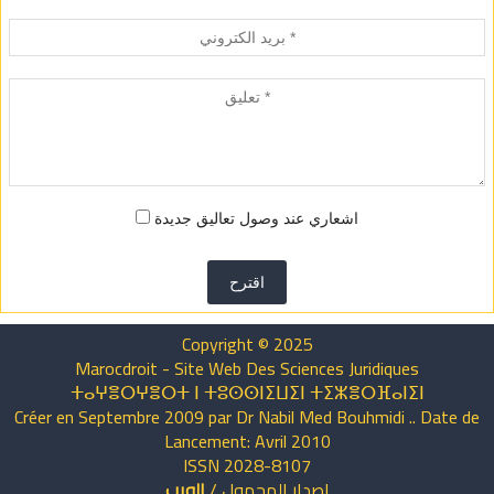
اشعاري عند وصول تعاليق جديدة
اقترح
Copyright © 2025
Marocdroit - Site Web Des Sciences Juridiques
ⵜⴰⵖⴻⵔⵖⴻⵔⵜ ⵏ ⵜⵓⵙⵙⵏⵉⵡⵉⵏ ⵜⵉⵣⴻⵔⴼⴰⵏⵉⵏ
Créer en Septembre 2009 par Dr Nabil Med Bouhmidi .. Date de
Lancement: Avril 2010
ISSN 2028-8107
اصدار
المحمول
/
الويب