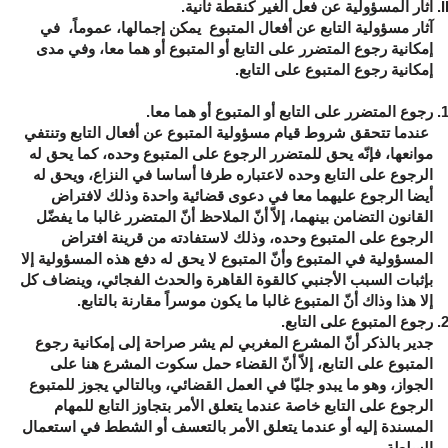
آثار
المسؤولية
عن
فعل
الغير
كنقطة
ثانية
.
آثار مسؤولية التابع عن أفعال المتبوع يمكن إجمالها، عموماً، في
إمكانية رجوع المتضرر على التابع أو المتبوع أو هما معا، وفي مدى
إمكانية رجوع المتبوع على التابع.
رجوع
المتضرر
على
التابع
أو
المتبوع
أو
هما
معا
.
عندما تتحقق شروط قيام مسؤولية المتبوع عن أفعال التابع وتنتفي
موانعها، فإنّه يحق للمتضرر الرجوع على المتبوع وحده، كما يحق له
الرجوع على التابع وحده لاعتباره طرفا أساسا في النزاع، ويحق له
أيضا الرجوع عليهما معا في دعوى قضائية واحدة وذلك لافتراض
القانون التضامن بينهما، إلاّ أنّ الملاحظ أنّ المتضرر غالبا ما يفضّل
الرجوع على المتبوع وحده، وذلك لاستفادته من قرينة افتراض
المسؤولية في المتبوع وأنّ المتبوع لا يحق له دفع هذه المسؤولية إلا
بإثبات السبب الأجنبي كالقوة القاهرة والحدث الفجائي، وينضاف كل
إلا هذا وذاك أنّ المتبوع غالبا ما يكون موسراً مقارنة بالتابع.
رجوع
المتبوع
على
التابع
.
جدير بالذكر أنّ المشرع المغربي لم يشر صراحة إلى إمكانية رجوع
المتبوع على التابع، إلاّ أنّ القضاء حمل سكوت المشرع هنا على
الجواز، وهو ما يبدو جليّا في العمل القضائي، وبالتالي يجوز للمتبوع
الرجوع على التابع خاصة عندما يتعلق الأمر بتجاوز التابع للمهام
المسندة إليه أو عندما يتعلق الأمر بالتعسف أو الشطط في استعمال
السلطة.