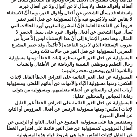
أفعاله وأقواله فقط، ولا يسأل لا عن أقوال ولا عن أفعال غيره.
واستثناء قد يسأل الشخص عن أفعال وأقوال الغير، وبما أنّ الاستثناء
لا يقاس عليه ولا يُتوسع فيه وأنّ المسؤولية عن فعل الغير تعتبر
خروجاً عن القاعدة العامة فإنّ المشرع المغربي أورد الحالات التي
يُسأل فيها الشخص عن أفعال وأقوال غيره على سبيل الحصر لا
المثال، وهنا تجدر الإشارة إلى أنّ هذا الإستثناء ليس إلاّ ضرباً من
ضروب الإستثناء الذي لا يزيد القاعدة إلاّ تأكيداً، وقد حصر المشرع
المغربي المسؤولية عن فعل الغير في حالات ثلاث وهي:
المسؤولية
عن
فعل
الغير
التي
تستلزم
إثبات
الخطأ
:
ومنها مسؤولية
رجال التعليم وموظفي الشبيبة والرياضة عن الأطفال والشباب
والتلاميذ الذين يوضعون تحت رعايتهم؛
المسؤولية
عن
فعل
الغير
القائمة
على
افتراض
الخطأ
القابل
لإثبات
العكس
:
ومنها مسؤولية الآباء والأمهات عن أبنائهم القُصّر، ومسؤولية
أرباب الحرف والصنائع عن أخطاء متعلميهم، ومسؤولية من يتولى
رقابة المجانين والمختلين عقليا؛
المسؤولية
عن
فعل
الغير
القائمة
على
افتراض
الخطأ
غير
القابل
لإثبات
العكس
: ومنها مسؤولية الرئيس عن أفعال المرؤوس أو
التابع
عن أفعال المتبوع.
وسنقتصر هنا على مسؤولية المتبوع عن أفعال التابع أو الرئيس عن
أفعال المرؤوس، كمسؤولية عن فعل الغير قائمة على افتراض الخطأ
غير القابل لإثبات العكس، فما هي شروط قيام هذه المسؤولية