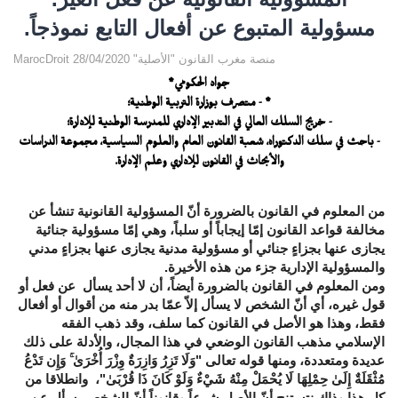
مسؤولية المتبوع عن أفعال التابع نموذجاً.
MarocDroit منصة مغرب القانون "الأصلية" 28/04/2020
جواد الحكومي*
* - متصرف بوزارة التربية الوطنية؛
- خريج السلك العالي في التدبير الإداري للمدرسة الوطنية للإدارة؛
- باحث في سلك الدكتوراه، شعبة القانون العام والعلوم السياسية، مجموعة الدراسات
والأبحاث في القانون للإداري وعلم الإدارة.
من المعلوم في القانون بالضرورة أنّ المسؤولية القانونية تنشأ عن
مخالفة قواعد القانون إمّا إيجاباً أو سلباً، وهي إمّا مسؤولية جنائية
يجازى عنها بجزاءٍ جنائي أو مسؤولية مدنية يجازى عنها بجزاءٍ مدني
والمسؤولية الإدارية جزء من هذه الأخيرة.
ومن المعلوم في القانون بالضرورة أيضاً، أن لا أحد يسأل عن فعل أو
قول غيره، أي أنّ الشخص لا يسأل إلاّ عمّا بدر منه من أقوال أو أفعال
فقط، وهذا هو الأصل في القانون كما سلف، وقد ذهب الفقه
الإسلامي مذهب القانون الوضعي في هذا المجال
،
والأدلة على ذلك
عديدة ومتعددة، ومنها قوله تعالى
"وَلَا تَزِرُ وَازِرَةٌ وِزْرَ أُخْرَىٰ ۚ وَإِن تَدْعُ
مُثْقَلَةٌ إِلَىٰ حِمْلِهَا لَا يُحْمَلْ مِنْهُ شَيْءٌ وَلَوْ كَانَ ذَا قُرْبَىٰ"،
وانطلاقا من
كل هذا وذاك نتستنج أنّ الأصل شرعاً وقانوناً أنّ الشخص يسأل عن