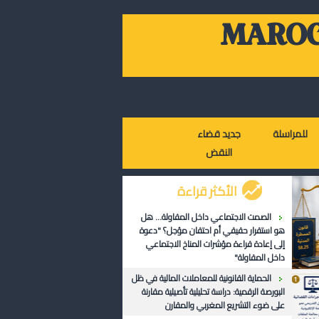
MAROC
للمراسلة
جديد قضاء
النقض
الأكثر قراءة
الصمت الاجتماعي داخل المقاولة... هل
هو استقرار حقيقي أم احتقان مؤجل؟ "دعوة
إلى إعادة قراءة مؤشرات المناخ الاجتماعي
داخل المقاولة"
الحماية القانونية للمعاملات المالية في ظل
البورصة الرقمية: دراسة تحليلية تأصيلية مقارنة
على ضوء التشريع المغربي والمقارن