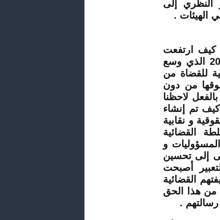
 النظري إلى
ي الهيئات .
ظ كيف ارتفعت
وثيرة حرية الرأي و التعبير لديهم منذ صدور دستور 2011 الذي وسع
ة للقضاة من
وقها من دون
بالفعل لاحظنا
كيف تم إنشاء
قية و نقابية
طة القضائية
 المسؤوليات و
ى إلى تحسين
لتعبير أصبحت
فتهم القضائية
 من هذا الحق
رسالتهم .