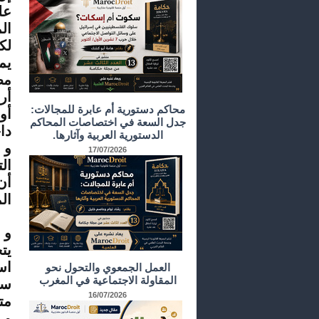
عل
ال
لك
يم
مظ
أر
محاكم دستورية أم عابرة للمجالات:
أو
جدل السعة في اختصاصات المحاكم
دا
الدستورية العربية وآثارها.
و 
17/07/2026
ال
أن
ال
و 
يت
اس
العمل الجمعوي والتحول نحو
المقاولة الاجتماعية في المغرب
سي
16/07/2026
مت
و 