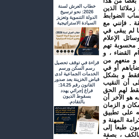
 بعضا من هذا
خطاب العرش لسنة
ملائنا الذين
2026: نحو ترسيخ
ساب الضوابط
الدولة التنموية وتعزيز
قة . فإنني مع
السيادة الاستراتيجية
ا لم يبقى في
سائل الإعلام
ر محسوبة تهم
م القضاء ، و
 و منعهم من
قراءة في توقف تحصيل
ضاياهم أو في
رسم السكن ورسم
الخدمات الجماعية لدى
 فقط و بشكل
قباض الخزينة بعد صدور
ى أن النقيب
القانون رقم 14.25:
قط لهم الحق
فراغ إجرائي يهدد
بسقوط الديون
ه هو الآخر أن
بالتقادم.
كان و الزمان
نه على تطبيق
رامة المهنة و
مون طبعا إلى
 بالكف ، بصفة