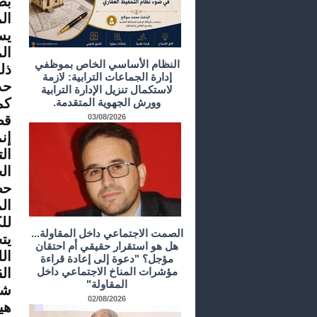
بص
ال
يس
ال
النظام الأساسي الخاص بموظفي
ذل
إدارة الجماعات الترابية: لازمة
حد
لاستكمال تنزيل الإدارة الترابية
كم
وورش الجهوية المتقدمة.
03/08/2026
قض
إن
ال
ال
حص
ال
لل
الصمت الاجتماعي داخل المقاولة...
يت
هل هو استقرار حقيقي أم احتقان
ال
مؤجل؟ "دعوة إلى إعادة قراءة
مؤشرات المناخ الاجتماعي داخل
ال
المقاولة"
شر
02/08/2026
هي