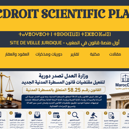
DROIT SCIENTIFIC PL
ⵜⴰⵖⴻⵔⵖⴻⵔⵜ ⵏ ⵜⵓⵙⵙⵏⵉⵡⵉⵏ ⵜⵉⵣⴻⵔⴼⴰⵏⵉⵏ
أول منصة قانون في المغرب - SiTE DE VEiLLE JURiDiQUE
مقالات
مكتبة
تقارير
دوريات ومذكرات
العقود والعقار