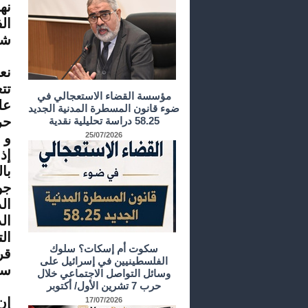
نه
ال
شك
نع
تت
مؤسسة القضاء الاستعجالي في
عل
ضوء قانون المسطرة المدنية الجديد
حر
58.25 دراسة تحليلية نقدية
25/07/2026
و 
إذ
با
جو
ال
ال
ال
سكوت أم إسكات؟ سلوك
قر
الفلسطينيين في إسرائيل على
سو
وسائل التواصل الاجتماعي خلال
حرب 7 تشرين الأول/ أكتوبر
إن
17/07/2026