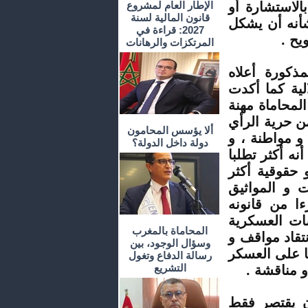
الاستشارة أو
الإطار العام لمشروع
قانون المالية لسنة
شأنه أن يشكل
2027: قراءة في
يح .
المرتكزات والرهانات
ذكورة أعلاه
لية كما أكدت
المحاماة مهنة
ن حرية الرأي
ألا يؤسس المحامون
و مواطنة ، و
دولة داخل الدولة؟
نه أكثر تطلبا
 حقوقية أكثر
ت و المواثيق
ا من قانونه
ات العسكرية
المحاماة بالمغرب
نتقاد مواقف و
وسؤال الوجود، بين
ا على العسكر
رسالة الدفاع وتغول
التشريع
و مناقشة .
ن يقتصر فقط