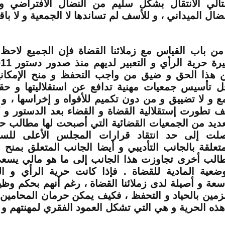
لتالي الانتقال بشكل سليم من النضال الافتراضي و
نضال الميداني ، و للأسف لم تساندها لا الجمعية و لا باق
من باب القياس مع زملائنا القضاة فإن الجميع لاح
 هذا الحق و ضيق من واجب التحفظ و منح الإمكاني
ل تأسيس جمعيات مهنية تدافع عن استقلاليتها و حق
ع و لا تضييق و من دون تكميم للأفواه و إخراسها ، و 
ف تطورت إستقلالية القضاة و القضاء بعد الدستور و 
عديد من الجمعيات القضائية التي أصبحت لها مطالب حقو
لت إلى حد انتقاد قرارات المجلس الأعلى للسل
متعلقة بالجانب التأديبي و أيضا الجانب المتعلق بمنح
الب أخرى تجاوزت هذا الجانب إلى ما هو مالي يسع
وضعية المادية للقضاة . فإذا كانت حرية الرأي و ا
سعة و أصيلة لدى زملائنا القضاة ، رغم أنهم بحكم وظي
زمين بالحياد و التحفظ ، فكيف يمكن حرمان المحامين
هذه الحرية و هي التي تشكل العمود الفقري لمهنتهم و 