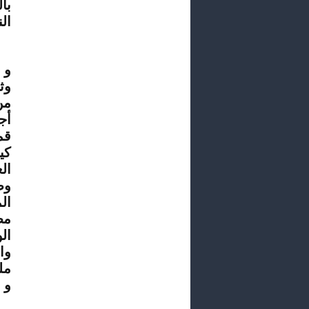
با
ال
و 
من
أج
قم
كي
ال
وص
ال
مط
ال
وا
مل
و 