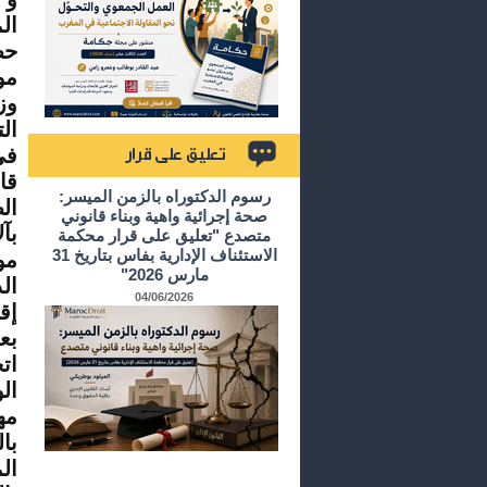
ال
حص
مو
وز
ال
في
قا
تعليق على قرار
رسوم الدكتوراه بالزمن الميسر:
صحة إجرائية واهية وبناء قانوني
بآ
متصدع "تعليق على قرار محكمة
الاستئناف الإدارية بفاس بتاريخ 31
مو
مارس 2026"
ال
04/06/2026
إق
بع
ات
ال
مه
با
ال