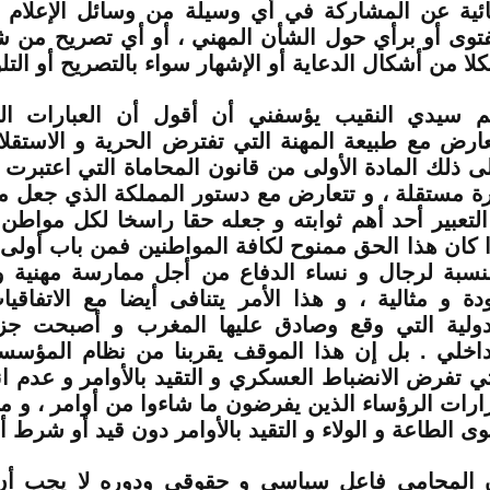
ائية عن المشاركة في أي وسيلة من وسائل الإعلام ب
فتوى أو برأي حول الشأن المهني ، أو أي تصريح من 
لا من أشكال الدعاية أو الإشهار سواء بالتصريح أو التلو
م سيدي النقيب يؤسفني أن أقول أن العبارات الم
عارض مع طبيعة المهنة التي تفترض الحرية و الاستقلا
ى ذلك المادة الأولى من قانون المحاماة التي اعتبرت 
ة مستقلة ، و تتعارض مع دستور المملكة الذي جعل م
التعبير أحد أهم ثوابته و جعله حقا راسخا لكل مواطن 
ا كان هذا الحق ممنوح لكافة المواطنين فمن باب أولى أ
لنسبة لرجال و نساء الدفاع من أجل ممارسة مهنية و
دة و مثالية ، و هذا الأمر يتنافى أيضا مع الاتفاقيا
دولية التي وقع وصادق عليها المغرب و أصبحت جزء
داخلي . بل إن هذا الموقف يقربنا من نظام المؤسس
تي تفرض الانضباط العسكري و التقيد بالأوامر و عدم ا
ارات الرؤساء الذين يفرضون ما شاءوا من أوامر ، و م
ى الطاعة و الولاء و التقيد بالأوامر دون قيد أو شرط أ
 المحامي فاعل سياسي و حقوقي ودوره لا يجب أ