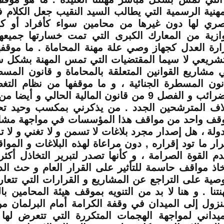
مهنية الرسمية التي يطالب السيد النقيب جعل الكلام 
ري لها دون غيرها من محامين سواء كأفراد أو كإ
ازية من المعارك الكبرى التي تمت خسارتها جميعه
ارة العدل كجهاز وصي علة مهنة المحاماة . ما موقفه
تشريعي لا سيما المقتضيات التي تمس المهنة بشكل 
 مشاريع القوانين المتعلقة بالمحاماة و قانون المسط
نون المسطرة الجنائية ، و ما موقفها من نظام التغ
الضرائب و الفصل 9 من قانون المالية الحالي و أي
لاف المترشحين الجدد . من يذكرني بمكسب وحيد ت
قف واحد من مواقف هذا المؤسسات في مواجهة مشار
دولة ، هل إصدار مجرد بلاغات لا تسمن و لا تغني و لا ت
رار ما تود إقراره , دون مراعاة لهذه البلاغات و الموا
دم القوة الصرامة ، و كأنها تصدر لتبرير التخاذل أكث
خاذ مواقف حاسمة للتأثير على القرار العام و حث الدو
وصية على التراجع عن المشاريع و القرارات التي تتع
نتنا . و هنا لا بد من التنويه بموقف هيئة المحامين بال
لنزول إلى الميدان في وقفة الكرامة أمام البرلمان م
ميداني لمواجهة الهجمات المتكررة التي تتعرض لها 