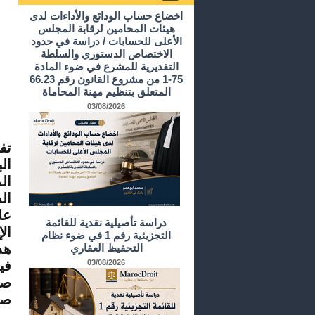
أرشيف الدراسات و الأبحاث
اخضاع حساب الودائع والأداءات لدى
هيئات المحامين لرقابة المجلس
الأعلى للحسابات / دراسة في حدود
الاختصاص الدستوري والسلطة
التقديرية للمشرع في ضوء المادة
75-1 من مشروع القانون رقم 66.23
المتعلق بتنظيم مهنة المحاماة
03/08/2026
تف
ال
ال
ال
عل
دراسة تأصيلية نقدية للقائمة
ال
التجزيئية رقم 1 في ضوء نظام
هذ
التحفيظ العقاري
03/08/2026
في
صا
صح