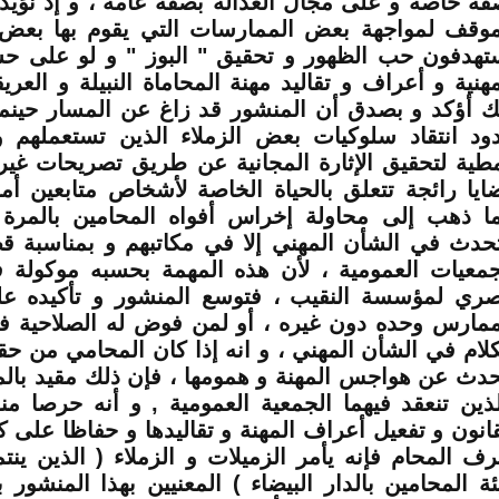
فة خاصة و على مجال العدالة بصفة عامة ، و إذ نؤيد
موقف لمواجهة بعض الممارسات التي يقوم بها بعض ز
تهدفون حب الظهور و تحقيق " البوز " و لو على ح
مهنية و أعراف و تقاليد مهنة المحاماة النبيلة و العري
ك أؤكد و بصدق أن المنشور قد زاغ عن المسار حينم
ود انتقاد سلوكيات بعض الزملاء الذين تستعملهم و
طية لتحقيق الإثارة المجانية عن طريق تصريحات غي
ايا رائجة تتعلق بالحياة الخاصة لأشخاص متابعين أما
ما ذهب إلى محاولة إخراس أفواه المحامين بالمرة
تحدث في الشأن المهني إلا في مكاتبهم و بمناسبة ق
جمعيات العمومية ، لأن هذه المهمة بحسبه موكولة
ري لمؤسسة النقيب ، فتوسع المنشور و تأكيده عل
ممارس وحده دون غيره ، أو لمن فوض له الصلاحية ف
كلام في الشأن المهني ، و انه إذا كان المحامي من حق
حدث عن هواجس المهنة و همومها ، فإن ذلك مقيد بالم
لذين تنعقد فيهما الجمعية العمومية , و أنه حرصا م
قانون و تفعيل أعراف المهنة و تقاليدها و حفاظا على ك
ف المحام فإنه يأمر الزميلات و الزملاء ( الذين ينت
ئة المحامين بالدار البيضاء ) المعنيين بهذا المنشور