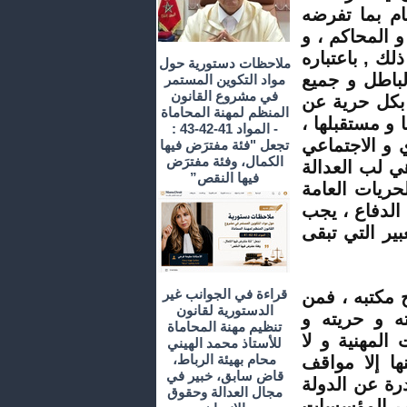
ام بما تفرضه
 المحاكم ، و
ك , باعتباره
ملاحظات دستورية حول
لباطل و جميع
مواد التكوين المستمر
في مشروع القانون
 بكل حرية عن
المنظم لمهنة المحاماة
 و مستقبلها ،
- المواد 41-42-43 :
 و الاجتماعي
تجعل "فئة مفترَض فيها
الكمال، وفئة مفترَض
ي لب العدالة
فيها النقص”
حريات العامة
الدفاع ، يجب
عبير التي تبقى
قراءة في الجوانب غير
 مكتبه ، فمن
الدستورية لقانون
ه و حريته و
تنظيم مهنة المحاماة
المهنية و لا
للأستاذ محمد الهيني
محام بهيئة الرباط،
ها إلا مواقف
قاض سابق، خبير في
رة عن الدولة
مجال العدالة وحقوق
قف المؤسسات