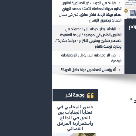
قراءة في الجوانب غير الدستورية لقانون
تنظيم مهنة المحاماة للأستاذ محمد الهيني
محام بهيئة الرباط، قاض سابق، خبير في مجال
العدالة وحقوق الإنسان
رقم
الباحثة ريحان خرطة تنال الدكتوراه في
القانون الخاص في موضوع "الإرادة المنفردة
كمصدر منشئ ومنهي للالتزام - دراسة مقارنة"،
وحازت توصية بالنشر
من البيروقراطية الإدارية إلى البيروقراطية
الرقمية
ألا يؤسس المحامون دولة داخل الدولة؟
 "
أرشيف وجهة نظر
حضور المحامي في
قضايا الجنايات بين
الحق في الدفاع
واستمرارية المرفق
القضائي