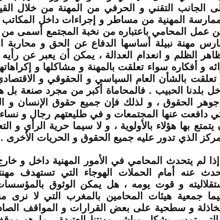
ى الجانب التقني و الحرفي من المهنة من خلال القي
ممارسة المهنية من مساطر و إجراءات داخل المكاتب و
ن عمل المحامي باعتباره من نخبة المجتمع أسمى من ذل
ارس مهنة نبيلة أساسها الدفاع عن الحق و محاربة ا
اهر الظلم و انعدام العدالة ، يمكن أن يعبر عن رأيه
ائه و أفكاره سواء تعلقت بالمهنة و مشاكلها و إكراهاتها
 تعلقت بالشأن العام السياسي و الحقوقي و الاقتصادي
خل بلدنا الحبيب . فالمحاماة أكبر من مجرد صنعة بل ه
جوهر الحقوق ، و لذلك فإن جميع حقوق الإنسان و ال
تي دافعت عنها المجتمعات و في طليعتهم رجال و نساء 
 يتمتع بها هؤلاء بالأولوية ، و لا سيما حرية الرأي و الت
مركز الذي تدور عليه جميع الحقوق و الحريات الأخرى .
إذا لم يتحدث المحامي في الأمور المهنية داخل و خارج
حدث عنه أمام الحملات الهوجاء التي تستهدف مهنت
تقلاليته و قوت يومه ، هل يمكن الوثوق بالمؤسسات 
ما جمعية هيئات المحامين بالمغرب التي لا نرى من
خاذلة و سطحية على بعض القرارات و المواقف الصاد
التي تمس بشكل مباشر مهنتنا العتيدة . ما هو مو