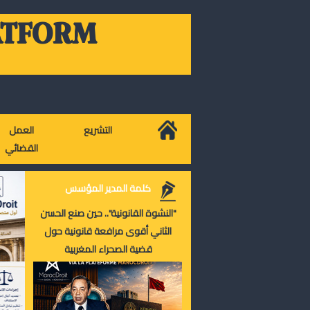
ATFORM
التشريع
العمل
القضائي
كلمة المدير المؤسس
"النشوة القانونية".. حين صنع الحسن
الثاني أقوى مرافعة قانونية حول
قضية الصحراء المغربية