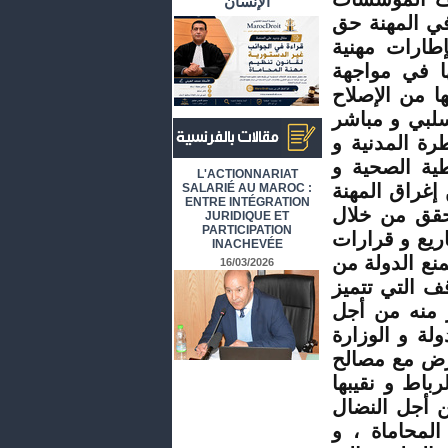
الإنسان
في المهنة حق
طارات مهنية
ا في مواجهة
ا من الإصلاح
سلبي و مباشر
رة المدنية و
طية الصحية و
أرشيف المقالات باللغة الفرنسية
L'ACTIONNARIAT
ضا من إغراق المهنة
SALARIÉ AU MAROC :
ENTRE INTÉGRATION
حقق من خلال
JURIDIQUE ET
PARTICIPATION
يع و قرارات
INACHEVÉE
منع الدولة من
16/03/2026
قف التي تتميز
ر منه من أجل
لة و الوزارة
ارض مع مصالح
رباط و نقيبها
ن أجل النضال
المحاماة ، و