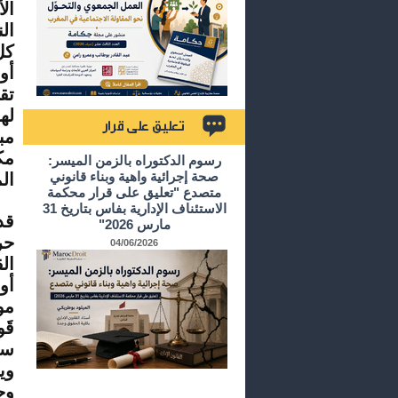
ال
ال
كل
أو
تق
له
مب
تعليق على قرار
مك
رسوم الدكتوراه بالزمن الميسر:
صحة إجرائية واهية وبناء قانوني
ال
متصدع "تعليق على قرار محكمة
الاستئناف الإدارية بفاس بتاريخ 31
قد
مارس 2026"
حر
04/06/2026
ال
أو
مو
قَ
سل
وي
وح