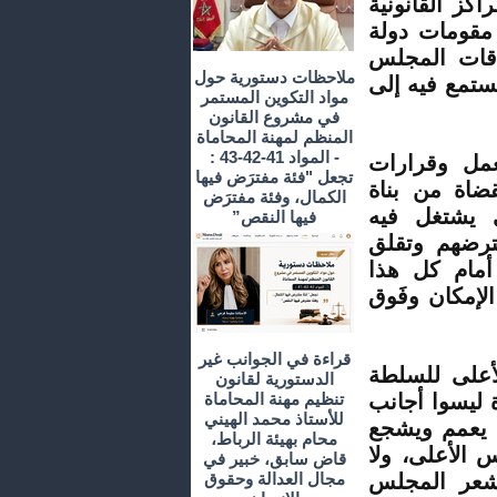
كز القانونية
 مقومات دولة
اقات المجلس
ملاحظات دستورية حول
ستمع فيه إلى
مواد التكوين المستمر
في مشروع القانون
المنظم لمهنة المحاماة
- المواد 41-42-43 :
عمل وقرارات
تجعل "فئة مفترَض فيها
اة من بناة
الكمال، وفئة مفترَض
ي يشتغل فيه
فيها النقص”
عترضهم وتقلق
أمام كل هذا
الإمكان وفَوق
قراءة في الجوانب غير
أعلى للسلطة
الدستورية لقانون
 ليسوا أجانب
تنظيم مهنة المحاماة
للأستاذ محمد الهيني
ن يعمم ويشجع
محام بهيئة الرباط،
الأعلى، ولا
قاض سابق، خبير في
يشعر المجلس
مجال العدالة وحقوق