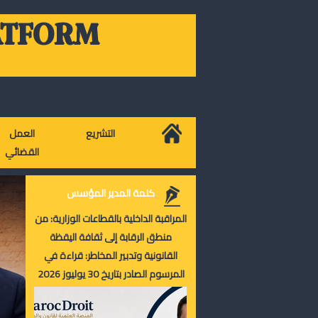
ATFORM
التشريع
العمل
القضائي
كلمة المدير المؤسس
المراقبة الداخلية بالقطاعات الوزارية: من
منطق الرقابة إلى ثقافة اليقظة
القانونية وتدبير المخاطر: قراءة في
المرسوم الصادر بتاريخ 30 يوليوز 2026