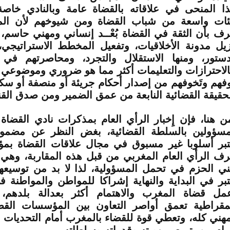
ذا المنحى في علاقاته بالقضاة عامة وبالنادي خاص
ئات واسعة من شباب القضاة ومن شيوخهم لأن ال
رف بأن الثقة في القضاة بُعْــد إنساني ومهني حاسم، 
زيل مدونة الأخلاقيات، وتفعيل المخطط الاستراتيجي
دستور، ومنها الاستقلال والتجرد، ومحاصرتهم في
الاحترازات والتعليمات أكثر مما هو ضروري وموضوعي 
وفهم وتَخوفهم من إصدار أحكام جريئة أو منصفة أو س
لحقيقة القضائية النابعة من عمق الضمير ومن صدق القن
ن هنا، فإن إِخبار الرأي العام بمذكرات نادي القضا
مسؤولين بالسلطة القضائية، بغض النظر عن مضمونه
تبر أسلوبا غير مسبوق في مجال علاقات القضاة بمؤ
رف الرأي العام المغربي من قبل هذه المقاربة، وهي
ني الحزم في تحمل المسؤولية، لذا لا بد من توسيعها 
تبر في البداية والنهاية إشراكا للمواطن والمواطنة ف
مل قضاة المغرب والاهتمام أكثر بعدالة بلدهم
مقراطية تعمق أواصر التعاون بين المؤسسات القض
مهني كله، وتعطي قوة للقضاء بالمغرب أمام التحديات ا