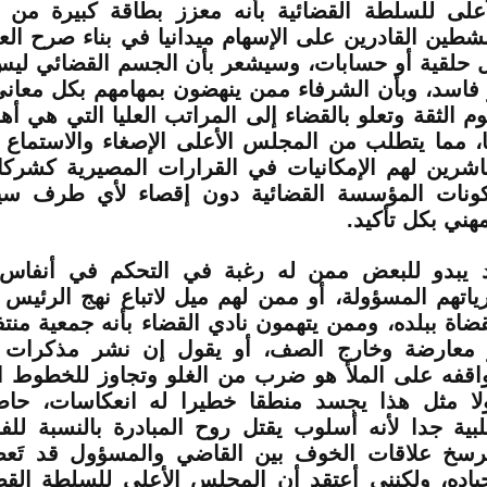
أعلى للسلطة القضائية بأنه معزز بطاقة كبيرة من 
نشطين القادرين على الإسهام ميدانيا في بناء صرح الع
 حلقية أو حسابات، وسيشعر بأن الجسم القضائي لي
 فاسد، وبأن الشرفاء ممن ينهضون بمهامهم بكل معاني
وم الثقة وتعلو بالقضاء إلى المراتب العليا التي هي أ
ا، مما يتطلب من المجلس الأعلى الإصغاء والاستماع إ
اشرين لهم الإمكانيات في القرارات المصيرية كشركاء
ونات المؤسسة القضائية دون إقصاء لأي طرف سيعُ
مهني بكل تأكيد.
 يبدو للبعض ممن له رغبة في التحكم في أنفاس
ياتهم المسؤولة، أو ممن لهم ميل لاتباع نهج الرئيس 
قضاة ببلده، وممن يتهمون نادي القضاء بأنه جمعية منت
 معارضة وخارج الصف، أو يقول إن نشر مذكرات 
اقفه على الملأ هو ضرب من الغلو وتجاوز للخطوط ا
ولا مثل هذا يجسد منطقا خطيرا له انعكاسات، حاضر
بية جدا لأنه أسلوب يقتل روح المبادرة بالنسبة للف
رسخ علاقات الخوف بين القاضي والمسؤول قد تَعص
ياده، ولكنني أعتقد أن المجلس الأعلى للسلطة القضا