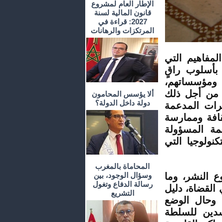
الإطار العام لمشروع
قانون المالية لسنة
2027: قراءة في
المرتكزات والرهانات
لمفاهيم التي
بأسلوب راقٍ
 ومؤسساتهم،
 من أجل ذلك
ألا يؤسس المحامون
دولة داخل الدولة؟
كرات المدعمة
قافة وممارسة
مة المسؤولة
نولوجيا التي
المحاماة بالمغرب
 النشر، وما
وسؤال الوجود، بين
رسالة الدفاع وتغول
 القضاة، دليل
التشريع
 وحال الوضع
سدين للسلطة