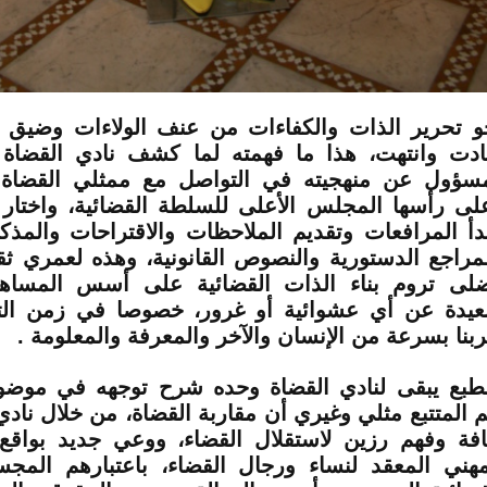
و تحرير الذات والكفاءات من عنف الولاءات وضيق ا
دت وانتهت، هذا ما فهمته لما كشف نادي القضاة 
سؤول عن منهجيته في التواصل مع ممثلي القضاة
لى رأسها المجلس الأعلى للسلطة القضائية، واختار
دأ المرافعات وتقديم الملاحظات والاقتراحات والمذ
لمراجع الدستورية والنصوص القانونية، وهذه لعمري ث
لى تروم بناء الذات القضائية على أسس المساه
بعيدة عن أي عشوائية أو غرور، خصوصا في زمن التك
ربنا بسرعة من الإنسان والآخر والمعرفة والمعلومة .
لطبع يبقى لنادي القضاة وحده شرح توجهه في موضوع
م المتتبع مثلي وغيري أن مقاربة القضاة، من خلال نادي
افة وفهم رزين لاستقلال القضاء، ووعي جديد بواقع
مهني المعقد لنساء ورجال القضاء، باعتبارهم المج