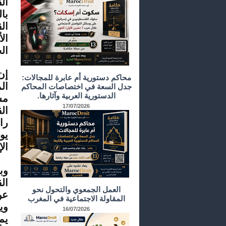
ال
با
ال
ال
ال
إن
محاكم دستورية أم عابرة للمجالات:
ال
جدل السعة في اختصاصات المحاكم
الدستورية العربية وآثارها.
مس
17/07/2026
ال
را
يو
ال
وب
ال
العمل الجمعوي والتحول نحو
عن
المقاولة الاجتماعية في المغرب
وي
16/07/2026
يم