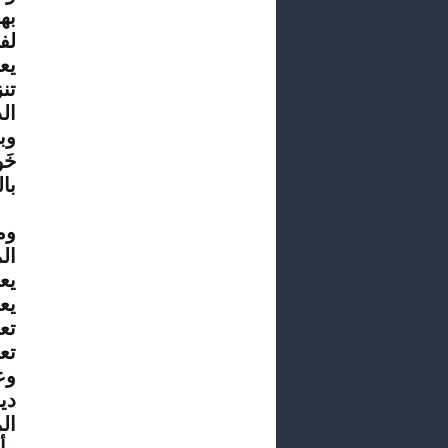
به
لف
يع
تن
ال
وب
خَ
با
وم
ال
يع
يع
تع
تع
وع
دي
ال