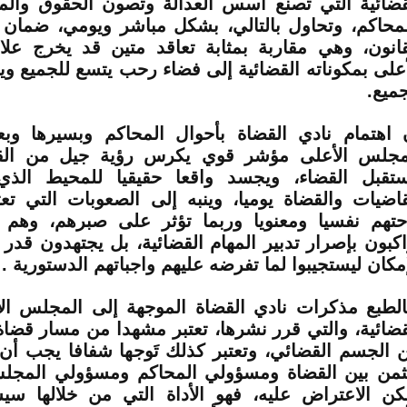
قضائية التي تصنع أسس العدالة وتصون الحقوق والمرا
لمحاكم، وتحاول بالتالي، بشكل مباشر ويومي، ضمان
قانون، وهي مقاربة بمثابة تعاقد متين قد يخرج عل
أعلى بمكوناته القضائية إلى فضاء رحب يتسع للجميع وي
جميع.
 اهتمام نادي القضاة بأحوال المحاكم وبسيرها وب
مجلس الأعلى مؤشر قوي يكرس رؤية جيل من القض
تقبل القضاء، ويجسد واقعا حقيقيا للمحيط الذ
قاضيات والقضاة يوميا، وينبه إلى الصعوبات التي ت
حتهم نفسيا ومعنويا وربما تؤثر على صبرهم، وهم 
اكبون بإصرار تدبير المهام القضائية، بل يجتهدون قدر 
إمكان ليستجيبوا لما تفرضه عليهم واجباتهم الدستورية .
الطبع مذكرات نادي القضاة الموجهة إلى المجلس ال
قضائية، والتي قرر نشرها، تعتبر مشهدا من مسار قضاة
 الجسم القضائي، وتعتبر كذلك تَوجها شفافا يجب أ
ثمن بين القضاة ومسؤولي المحاكم ومسؤولي المجلس 
كن الاعتراض عليه، فهو الأداة التي من خلالها س