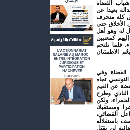
الإنسان
شباب القضاة
دالة بعيدا عن
س كله منحرف
 الأخلاق حتى
هل له وهو أهل
ليهم كمعنيين
، فلما تلتحم
أرشيف المقالات باللغة الفرنسية
م الاطمئنان
L'ACTIONNARIAT
SALARIÉ AU MAROC :
ENTRE INTÉGRATION
JURIDIQUE ET
PARTICIPATION
INACHEVÉE
 القضاة وفي
16/03/2026
التونسي تجاه
فضة عن القيم
النادي وطرح
لحمراء، ولكن
ا ومستقبلا،
اعل القضائي،
ف باستقلاله
ئية لن يقبَل