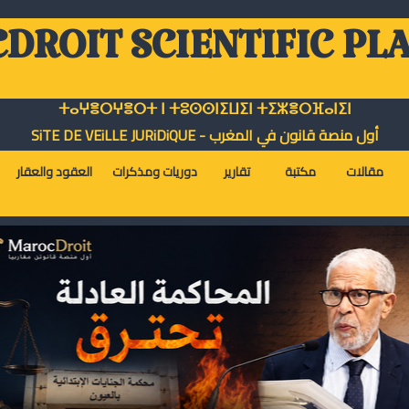
DROIT SCIENTIFIC PL
ⵜⴰⵖⴻⵔⵖⴻⵔⵜ ⵏ ⵜⵓⵙⵙⵏⵉⵡⵉⵏ ⵜⵉⵣⴻⵔⴼⴰⵏⵉⵏ
أول منصة قانون في المغرب - SiTE DE VEiLLE JURiDiQUE
مقالات
مكتبة
تقارير
دوريات ومذكرات
العقود والعقار