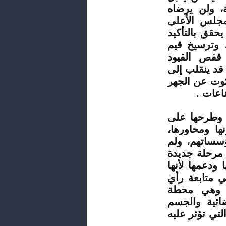
ة، ولن يرضاه
مجلس الأعلى
يحقق بالتأكيد
، وترسيخ قيم
 قفص القيود
قد ينقلب إلى
كوت عن الجهر
اعات .
ة وطرحها على
ا ومحاورها،
سساتهم، ولم
 مرحلة جديدة
ودعمها لأنها
ي متابعة رأي
، وهي محطة
ائية والجسم
لتي تؤثر عليه