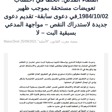
تعويضات مستحقة بموجب ظهير
1984/10/02 ِفي دعوى سابقة- تقديم دعوى
جديدة لاستدراك النقص – مواجهة المدعي
بسبقية البت – لا
MarocDroit منصة مغرب القانون "الأصلية" 25/09/2021