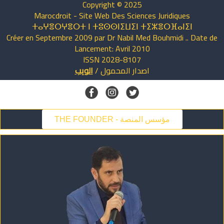
Copyright © 2025
Marocdroit - Site Web Des Sciences Juridiques
ⵜⴰⵖⴻⵔⵖⴻⵔⵜ ⵏ ⵜⵓⵙⵙⵏⵉⵡⵉⵏ ⵜⵉⵣⴻⵔⴼⴰⵏⵉⵏ
Créer en Septembre 2009 par Dr Nabil Med Bouhmidi .. Date de
Lancement: Avril 2010
ISSN 2028-8107
اصدار
المحمول
/
الويب
THE FOUNDER - مؤسس المنصة