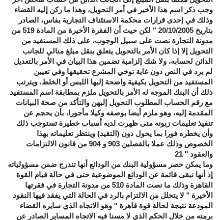
وجب ذكر اسم هذا الأخير في أمر التحويل، وهذا ما ركن إليه القضاء
وذلك في إحدى قرارات محكمة الاستئناف التجارية بفاس، الصادر
بتاريخ 20/10/2005 " لكن حيث أن الفقرة الأخيرة من المادة 519 من
مدونة التجارة نصت على سبيل الوجوب، على ذلك المستفيد من
التحويل إلا إذا كان الأمر بالتحويل يتعلق بنقل مبلغ منالي للجانب
الدائن لحسابه، ولا شك إلزامية تضمين هذا البيان في الأمر بالتعديل
لم يرد في النص دون غاية توخي المشرع تحقيقها وفي تعيين
المستفيد من التحويل بكيفية واضحة إليها اللبس أو الخلط، ويترتب
ذلك أن البنك الموجه له الأمر بالتحويل ملزم بمطابقة اسم المستفيد
مع رقم الحساب المطلوب التحويل إليهن والتأكد من صحة البيانات
المقدمة إليه، وهو ملزم أيضا بوصفه وكيلا مأجورا، بأن يحجم عن
تنفيذ تعليمات زبونه متى ظهرت لديه أسباب خطيرة تستوجب ذلك
وأن يخطره فورا بما يحول دون (التقيد) وينتظر تعليماته بهذا
الخصوص وذلك عملا بالفصلين 903 و 904 من قانون الالتزامات
والعقود " 21
وما يمكن حصر مسؤولية البنك من الودائع أنها تندرج ضمن مسؤولياته
إذ أنها تبقى قائمة عن الودائع الموضوعية حتى في حالة قيام القوة
القاهرة وذلك ما نصت المادة 510 من مدونة التجارة في فقرتها
الأخيرة " لا يتحلل من الالتزام بالرد في الحالة التي يفقد فيها النقود
المودعة نتيجة لحالة قوة قاهرة " وهو الاتجاه الذي سايره القضاء
برمته من خلال الحكم الذي لا مسنا فيه الاتجاه المساير الصادر عن