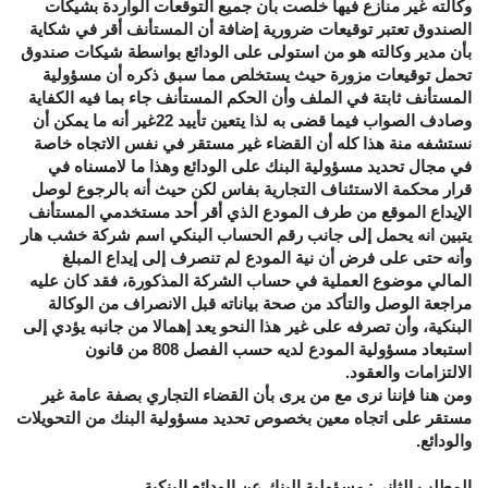
وكالته غير منازع فيها خلصت بأن جميع التوقعات الواردة بشيكات
الصندوق تعتبر توقيعات ضرورية إضافة أن المستأنف أقر في شكاية
بأن مدير وكالته هو من استولى على الودائع بواسطة شيكات صندوق
تحمل توقيعات مزورة حيث يستخلص مما سبق ذكره أن مسؤولية
المستأنف ثابتة في الملف وأن الحكم المستأنف جاء بما فيه الكفاية
وصادف الصواب فيما قضى به لذا يتعين تأييد 22غير أنه ما يمكن أن
نستشفه منة هذا كله أن القضاء غير مستقر في نفس الاتجاه خاصة
في مجال تحديد مسؤولية البنك على الودائع وهذا ما لامسناه في
قرار محكمة الاستئناف التجارية بفاس لكن حيث أنه بالرجوع لوصل
الإيداع الموقع من طرف المودع الذي أقر أحد مستخدمي المستأنف
يتبين انه يحمل إلى جانب رقم الحساب البنكي اسم شركة خشب هار
وأنه حتى على فرض أن نية المودع لم تنصرف إلى إيداع المبلغ
المالي موضوع العملية في حساب الشركة المذكورة، فقد كان عليه
مراجعة الوصل والتأكد من صحة بياناته قبل الانصراف من الوكالة
البنكية، وأن تصرفه على غير هذا النحو يعد إهمالا من جانبه يؤدي إلى
استبعاد مسؤولية المودع لديه حسب الفصل 808 من قانون
الالتزامات والعقود.
ومن هنا فإننا نرى مع من يرى بأن القضاء التجاري بصفة عامة غير
مستقر على اتجاه معين بخصوص تحديد مسؤولية البنك من التحويلات
والودائع.
المطلب الثاني: مسؤولية البنك عن الودائع البنكية