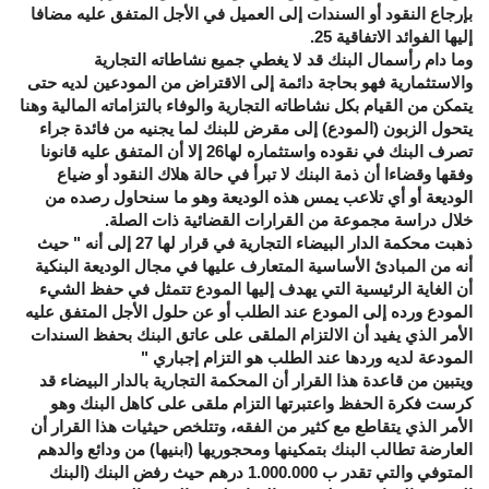
بإرجاع النقود أو السندات إلى العميل في الأجل المتفق عليه مضافا
إليها الفوائد الاتفاقية 25.
وما دام رأسمال البنك قد لا يغطي جميع نشاطاته التجارية
والاستثمارية فهو بحاجة دائمة إلى الاقتراض من المودعين لديه حتى
يتمكن من القيام بكل نشاطاته التجارية والوفاء بالتزاماته المالية وهنا
يتحول الزبون (المودع) إلى مقرض للبنك لما يجنيه من فائدة جراء
تصرف البنك في نقوده واستثماره لها26 إلا أن المتفق عليه قانونا
وفقها وقضاءا أن ذمة البنك لا تبرأ في حالة هلاك النقود أو ضياع
الوديعة أو أي تلاعب يمس هذه الوديعة وهو ما سنحاول رصده من
خلال دراسة مجموعة من القرارات القضائية ذات الصلة.
ذهبت محكمة الدار البيضاء التجارية في قرار لها 27 إلى أنه " حيث
أنه من المبادئ الأساسية المتعارف عليها في مجال الوديعة البنكية
أن الغاية الرئيسية التي يهدف إليها المودع تتمثل في حفظ الشيء
المودع ورده إلى المودع عند الطلب أو عن حلول الأجل المتفق عليه
الأمر الذي يفيد أن الالتزام الملقى على عاتق البنك بحفظ السندات
المودعة لديه وردها عند الطلب هو التزام إجباري "
ويتبين من قاعدة هذا القرار أن المحكمة التجارية بالدار البيضاء قد
كرست فكرة الحفظ واعتبرتها التزام ملقى على كاهل البنك وهو
الأمر الذي يتقاطع مع كثير من الفقه، وتتلخص حيثيات هذا القرار أن
العارضة تطالب البنك بتمكينها ومحجوريها (ابنيها) من ودائع والدهم
المتوفي والتي تقدر ب 1.000.000 درهم حيث رفض البنك (البنك