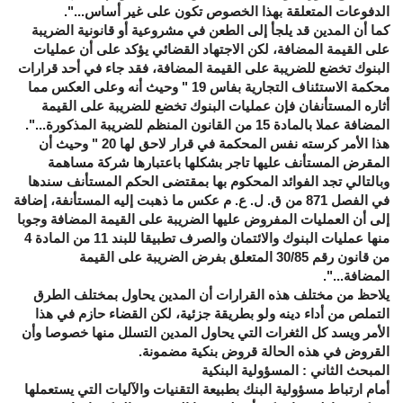
الدفوعات المتعلقة بهذا الخصوص تكون على غير أساس...".
كما أن المدين قد يلجأ إلى الطعن في مشروعية أو قانونية الضريبة
على القيمة المضافة، لكن الاجتهاد القضائي يؤكد على أن عمليات
البنوك تخضع للضريبة على القيمة المضافة، فقد جاء في أحد قرارات
محكمة الاستئناف التجارية بفاس 19 " وحيث أنه وعلى العكس مما
أثاره المستأنفان فإن عمليات البنوك تخضع للضريبة على القيمة
المضافة عملا بالمادة 15 من القانون المنظم للضريبة المذكورة...".
هذا الأمر كرسته نفس المحكمة في قرار لاحق لها 20 " وحيث أن
المقرض المستأنف عليها تاجر بشكلها باعتبارها شركة مساهمة
وبالتالي تجد الفوائد المحكوم بها بمقتضى الحكم المستأنف سندها
في الفصل 871 من ق. ل. ع. م عكس ما ذهبت إليه المستأنفة، إضافة
إلى أن العمليات المفروض عليها الضريبة على القيمة المضافة وجوبا
منها عمليات البنوك والائتمان والصرف تطبيقا للبند 11 من المادة 4
من قانون رقم 30/85 المتعلق بفرض الضريبة على القيمة
المضافة...".
يلاحظ من مختلف هذه القرارات أن المدين يحاول بمختلف الطرق
التملص من أداء دينه ولو بطريقة جزئية، لكن القضاء حازم في هذا
الأمر ويسد كل الثغرات التي يحاول المدين التسلل منها خصوصا وأن
القروض في هذه الحالة قروض بنكية مضمونة.
المبحث الثاني : المسؤولية البنكية
أمام ارتباط مسؤولية البنك بطبيعة التقنيات والآليات التي يستعملها