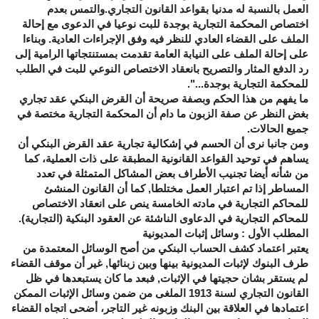
العمل بالنسبة له مدنيا بقواعد القانون التجاري.والتمس بعدم
اختصاص المحكمة التجارية بوجدة للبت نوعيا في الدعوى مع إحالة
الملف على القضاء العادي للنظر فيه وفق الإجراءات العادية. وبناءا
على إحالة الملف على النيابة العامة تقدمت بمستنتجاتها الرامية إلى
رد الدفع المثار والتصريح بانعقاد الاختصاص النوعي للبت في الطلب
للمحكمة التجارية بوجدة...".
ما يفهم من هذا الحكم وبصفة صريحة أن القرض البنكي عقد تجاري
بغض النظر عن صفة الزبون ما دام أن المحكمة التجارية مختصة في
جميع الحالات.
ومن جانبا نرى أن الحسم في إشكالية تجارية عقد القرض البنكي أن
يساهم في توحيد القواعد القانونية المطبقة على ذات العملية، كما
من شأنه أيضا تجنيب الأطراف بعض المشاكل المتمثلة في تعدد
المساطر إذا تم اعتبار العمل مختلطا, كما أن القانون المنشئ
للمحاكم التجارية في مادته الخامسة ينص على انعقاد الاختصاص
للمحاكم التجارية في الدعاوى الناشئة عن العقود البنكية (التجارية).
المطلب الأول : وسائل إثبات المديونية
يعتبر اعتماد كشف الحساب البنكي من أصح الوسائل المعتمدة من
طرف البنوك لإثبات المديونية بينها وبين زبنائها, غير أن موقف القضاء
لم يستقر بشان حجيتها في الإثبات, فبعد ما كان يستبعدها في ظل
القانون التجاري لسنة 1913 الملغى من ضمن وسائل الإثبات الممكن
اعتمادها في العلاقة بين البنك وزبونه غير التاجر، أضحى اتجاه القضاء