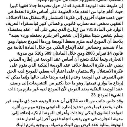
إن طبيعة عقد الوديعة النقدية قد ثار حول تحديدها جدلا فقهيا كبيرا
حيث أقام جانبا من الفقه هذه الطبيعة على أساس فكرة الحفظ في
حين ذهب فقهاء آخرون إلى فكرة الاستثمار والاستغلال هذا الاختلاف
الفقهي تمخض عنه تضارب قانوني و قضائي كبير فباستقراء التعريف
الوارد في المادة 781 من ق.ل.ع الذي ينص على أنه " عقد بمقتضاه
يسلم شخص شيئا منقولا إلى شخص آخر يلتزم بحفظه ورده بعينه"
يلاحظ أن المودع لديه ملزم بحفظ الوديعة وردها المودع بعينها، وهو
ما لا ينسجم وخصائص عقد الإيداع البنكي من خلال المادة الثانية من
قانون 14 فبراير 2006 ومن خلال المادتان 509 و510 من مدونة
التجارة، وتبعا لذلك يتضح أن أساس عقد الوديعة في إطاره المدني
ينبني على فكرة الحفظ خلاف عقد الوديعة البنكية الذي يقوم على
فكرة الاستغلال والاستثمار، على اعتبار أنه يعطي للمودع لديه الحق
في التصرف في الوديعة وعدم إلزامه بردها على حالها وإنما يمكن له
إرجاع ما يوازي قيمتها. وهو ما حذا بكثير من التشريعات إلى وصف
عقد الوديعة البنكية بعقد القرض لأن المودع لديه غير ملزم برد ذات
الشيء المودع. 23
وقد خلص جانب من الفقه 24 إلى أن عقد الوديعة عقد ذي طبيعة غير
عادية يخضع فيما يخص تحديد إطاره القانوني وجزء مهم من أثاره
لقواعد القانون البنكي وعادات وأعراف المهنة البنكية إضافة إلى
مدونة التجارة، في حين يذهب اتجاه فقهي آخر إلى اعتبار عقد
الوديعة بمثابة عقد قرض بين البنك وعميله، بموجبه يلتزم البنك