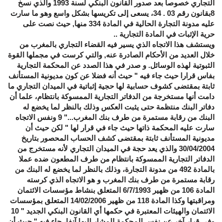
التجاري خصوصا بعد صدور القانون البنكي لسنة 1993 والذي نسخ
8بقانون رقم 03 . 34، يسعى إلى تكريسها بشكل واسع وهو ما سارت
عليه مدونة التجارة الحالية في المادة 334 منها, حيث نصت على
حرية الإثبات في المادة التجارية ..
ويستشف هذا الاتجاه الذي يسير فيه القضاء التجاري بالمغرب من
خلال العديد من الأحكام الصادرة عنه, والتي كرست في مجملها القوة
الثبوتية لهذه الوسائل. و صدر في هذا الصدد عن المحكمة التجارية
بفاس قرارا حيث جاء فيه " حيث أنه فضلا عن كون مديونية المستأنف
ثابتة بمقتضى كشوف حسابية لها حجية إثباتية في الميدان التجاري ما
دامت أنها مستخرجة من الدفاتر التجارية الممسوكة بانتظام، علما أن
دفاتر البنك منتظمة حتى يثبت العكس وذلك بالنظر لما يخضع له
البنك من رقابة مستمرة من طرف بنك المغرب..." 9 ونفس الاتجاه
سارت عليه المحكمة ذاتها حيث جاء في قرار لها " لكن حيث أن
مديونية المستأنف ثابتة بمقتضى كشف الحساب المحصور بتاريخ
30/04/2004 والذي يعد حجة في الميدان التجاري لأنه مستخرج من
الدفاتر التجارية الممسوكة بانتظام من طرف المطعون ضده عملا
بالمادة 492 من مدونة التجارة، وذلك بالنظر لما يخضع له البنك من
رقابة مستمرة من طرف بنك المغرب و هو الاتجاه الذي كرسته
المادة 106 من ظهير 6/7/1993 المتعلق بنشاط مؤسسات الائتمان
ومراقبتها وكذا المادة 118 من ظهير 14/02/2006 المتعلق بمؤسسات
الائتمان والهيئات المعتبرة في حكمها أي القانون البنكي الجديد " 10
وفي قرار آخر عن نفس المحكمة المشار إليها آنفا، جاء فيه " حيث أن