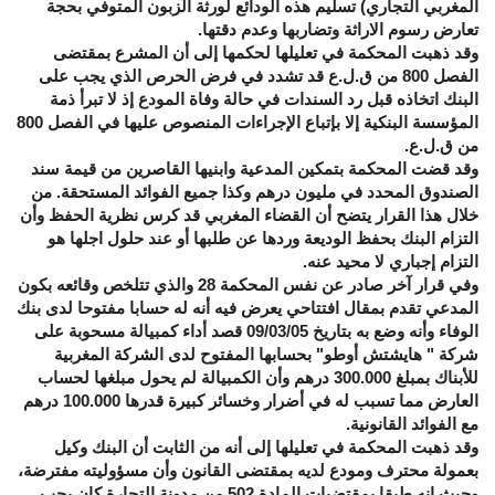
المغربي التجاري) تسليم هذه الودائع لورثة الزبون المتوفي بحجة
تعارض رسوم الاراثة وتضاربها وعدم دقتها.
وقد ذهبت المحكمة في تعليلها لحكمها إلى أن المشرع بمقتضى
الفصل 800 من ق.ل.ع قد تشدد في فرض الحرص الذي يجب على
البنك اتخاذه قبل رد السندات في حالة وفاة المودع إذ لا تبرأ ذمة
المؤسسة البنكية إلا بإتباع الإجراءات المنصوص عليها في الفصل 800
من ق.ل.ع.
وقد قضت المحكمة بتمكين المدعية وابنيها القاصرين من قيمة سند
الصندوق المحدد في مليون درهم وكذا جميع الفوائد المستحقة. من
خلال هذا القرار يتضح أن القضاء المغربي قد كرس نظرية الحفظ وأن
التزام البنك بحفظ الوديعة وردها عن طلبها أو عند حلول اجلها هو
التزام إجباري لا محيد عنه.
وفي قرار آخر صادر عن نفس المحكمة 28 والذي تتلخص وقائعه بكون
المدعي تقدم بمقال افتتاحي يعرض فيه أنه له حسابا مفتوحا لدى بنك
الوفاء وأنه وضع به بتاريخ 09/03/05 قصد أداء كمبيالة مسحوبة على
شركة " هايشتش أوطو" بحسابها المفتوح لدى الشركة المغربية
للأبناك بمبلغ 300.000 درهم وأن الكمبيالة لم يحول مبلغها لحساب
العارض مما تسبب له في أضرار وخسائر كبيرة قدرها 100.000 درهم
مع الفوائد القانونية.
وقد ذهبت المحكمة في تعليلها إلى أنه من الثابت أن البنك وكيل
بعمولة محترف ومودع لديه بمقتضى القانون وأن مسؤوليته مفترضة،
وحيث إنه طبقا بمقتضيات المادة 502 من مدونة التجارة كان يجب