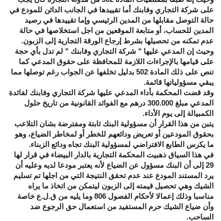
على شركة التجاري وفابنك أما تقييدها في الجانب الدائن للمودع في
حالة التوصل مقابلها من المدين الرئيسي وإما تقييدها في رصيد
المدين للحساب، أو متابعة الموقعين من اجل استخلاصها في حالة
عدم تمكنه من تحصيلها بشرط إرجاع الورقة التجارية إلى الزبون.
وحيث إن المدعي عليها " شركة التجاري وفابنك " لم تدل بأي حجة
على قيامها بالإجراءات اللازمة للمحافظة على حقوق المدعي كما
تنص على ذلك المادة 502 بدليل تخلفها عن الجواب رغم توصلها مما
يبقي مسؤولياتها قائمة.
وقد قضت المحكمة بأداء المدعي عليها شركة التجاري وفابنك لفائدة
المدعي مبلغ 300.000 درهم مع الفوائد القانونية من تاريخ حلول
الكمبيالة إلى يوم الأداء.
يتبن من هذا القرار أن مسؤولية البنك ثابتة ومفترضة بشان التلاعب
بحقوق المودعين أو تعريض ودائعهم للخطر أو لمخاطر الضياع، وهو
ما يكرس الطابع الافتراضي لمسؤولية البنك تجاه ودائع الزبناء.
في هذا السياق ذهبيت المحكمة التجارية بالدار البيضاء في قرار لها
29 إلى أن البنك مسؤول عن الضياع لأنه يعتبر مودعا لديه وعليه أن
يرد المستند المودع عند عدم تحقق النتيجة التي من اجلها تم تسليم
الشيك وهي تحصيل قيمته إلى الزبون ليتمكن من اتخاذ ما يراه
مناسبا وذلك إعمالا لأحكام الفصول 806 وما يليه من ق.ل.ع خاصة
وأن ضياع الشيك حرم المستفيد من استعمال حق الرجوع ضد
الساحب.