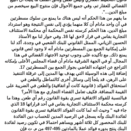
القضائي للعقار تم، وفي جميع الأحوال فإن منتوج البيع سيخصم من
مبلغ الدين...".
ما يفهم من هذا الحكم أنه ليس هناك ما يمنع من سلوك مسطرتين
في آن واحد مادام أن كلا منهما يؤدي إلى نفس النتيجة وهو استرداد
مبلغ الدين، هذا الحكم كرسته نفس المحكمة أي محكمة الاستئناف
التجارية بفاس في قرار لاحق لها 16. وفي حوار لنا مع الأستاذ
الحسين الزياني، الممثل القانوني للبنك الشعبي في وجدة، أكد لنا
على إمكانية الجمع بين المسطرتين مادام أنه لا وجود لنص قانوني
يمنع ذلك, مع تأكيده على وجوب توحيد الاجتهاد القضائي في هذا
المجال, أو في الجهة الشرقية مادام أن قضاء المجلس الأعلى بإمكانه
التراجع عن اجتهاده القاضي بجواز الجمع بين المسطرتين 17.
إضافة إلى هذه الوسيلة التي يهدف بها المدين إلى عرقلة التنفيذ
على الرهن، قد يلجأ إلى وسائل أخرى كالتماطل والطعن في
استحقاق الفوائد ( قانونية كانت أو اتفاقية) والطعن في الضريبة على
القيمة المضافة. فكيف تعامل القضاء التجاري مع هذا الأمر؟
فبالنسبة للفوائد الاتفاقية تسري بقوة القانون رغم أي طعن, وهذا ما
كرسته محكمة الاستئناف التجارية بفاس في أحد قراراتها 18 الذي
جاء فيه " وحيث أنه لما كانت الفوائد الاتفاقية تسري بقوة القانون
لفائدة البنك وأنه يسجل في الرصيد المدين للحساب دين الفائدة
للبنك المحصور كل ثلاثة أشهر ويساهم احتمالا في تكوين رصيد لفائدة
البنك ينتج بدوره فوائد عملا بالمادتين 495-497 من م. ت فإن