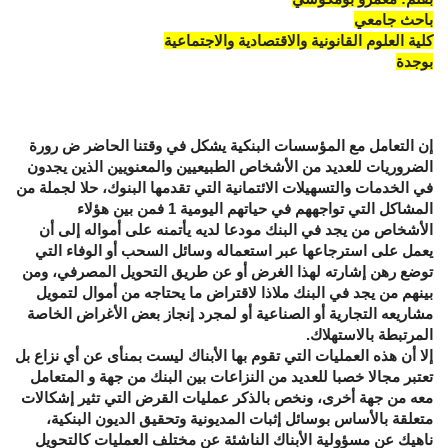
باحث جامعي
كلية العلوم القانونية والاقتصادية والاجتماعية
بوجدة
إن التعامل مع المؤسسات البنكية يشكل في وقتنا الحاضر ض رورة
الضروريات للعديد من الأشخاص الطبيعيين والمعنويين الذين يجدون
في الخدمات والتسهيلات الائتمانية التي تقدمها البنوك، حلا لجملة من
المشاكل التي تواجههم في حياتهم اليومية 1 فمن بين هؤلاء
الأشخاص من يجد في البنك مودعا لديه يأتمنه على أمواله إلى أن
يعمل على استرجاعها عبر استعماله وسائل السحب أو الوفاء التي
توضع رهن إشارته لهذا الغرض أو عن طريق التحويل المصرفي، ومن
بينهم من يجد في البنك ملاذا لاقتراض ما يحتاجه من أموال لتمويل
مشاريعه التجارية أو الصناعية أو لمجرد إنجاز بعض الأغراض الخاصة
المرتبطة بالاستهلاك.
إلا أن هذه العمليات التي تقوم بها الأبناك ليست بمنأى عن أي نزاع بل
تعتبر مجالا خصبا للعديد من النزاعات بين البنك من جهة و المتعامل
معه من جهة أخرى، ونخص بالذكر عمليات القرض التي تثير إشكالات
متعلقة بالأساس بوسائل إثبات المديونية وتحقيق الديون البنكية،
ناهيك عن مسؤولية الأبناك الناشئة عن مختلف العمليات كالتحويل