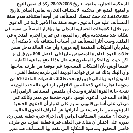
المحكمة التجارية بطنجة بتاريخ 26/07/2005 وكذلك نفس النهج
والمنهج المتبع عن محكمة الاستئناف التجارية بفاس الصادر بتاريخ
15/12/2005 22 حيث تمسك المستأنف في أوجه استئنافه بعدم صفة
المستأنف عليه في الدعوى، حيث صفة هذا الأخير ثابتة في الدعوى
من خلال الكشوفات الحسابية المدلى بها وبإقرار المستأنف نفسه في
شكاية ضد مستخدمه وبإقراره المدون في تقرير الخبرة المنجزة في
الملف. وحيث أثار المستأنف في أسباب استئنافه بأنه لا يمكنه أن
يعلم بأن الشيكات المقدمة إليه مزورة وأن هذه الحالة تدخل ضمن
حالات القوة القاهرة المنصوص عليها في الفصل 808 من ق.ل.ع.
لكن حيث أن الحكم المطعون فيه علل هذا الدفع بما فيه الكفاية
عندما أوضح بأن الشيكات المسحوبة غير موقعة من طرف صاحبها
وأن البنك بذلك قد خرق قواعد الوديعة التي تلزمه بحفظ الشيء
المودع لديه وبالتالي فهو يقع تحت طائلة مقتضيات المادة 510 من
مدونة التجارة التي لا تحلله من الالتزام بالرد في حالة فقد الوديعة
نتيجة حالة القوة القاهرة وحيث أن ملتمس المستأنف الرامي إلى
إيقاف البث في الدعوى لوجود دعوى جنحية من مدير وكالته غير
مرتكز، على أساس قانوني سليم على اعتبار أن الدعوى الجنحية
المزعومة من طرفه يختلف أطرافها عن أطراف الدعوى الحالية،
وحيث أن ملتمس المستأنف الرامي إلى إجراء خبرة خطية يتعين رده
بدوره على اعتبار أن هناك في الملف خبرة خطية أنجزت من طرف
قاضي التحقيق بمناسبة الشكاية التي تقدم بها المستأنف ضد مدير