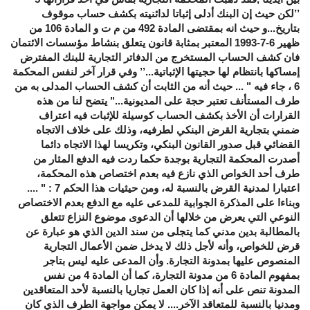
’’لكن حيث إن البنك أدلى إثباتا لدائنيته بكشف حساب موقوف
بتاريخ...و حيث انه بمقتضى المادة 492 من م ت و المادة 106 من
ظهير 6-7-1993 المعتبر بمثابة قانون يتعلق بنشاط مؤسسات الائتمان
فان كشف الحساب المستخرج من الدفاتر التجارية للبنك المفترض
إمساكها بانتظام لها حجيتها الإثباتية...’’ وفي قرار آخر لنفس المحكمة
6 ، جاء فيه " ... حيث أنه من الثابت أن كشف الحساب المدلى به من
طرف المستأنف تعتبر حجة على المديونية..." يتضح لنا من هذه
القرارات أن الأخذ بكشف الحساب كوسيلة للإثبات فيه اعتراف
ضمني بتجارية القرض البنكي لطرفيه، وذلك على خلاف الاتجاه
القضائي قبل صدور القانون البنكي، وتكريسا لهذا الاتجاه دائما
أصدرت المحكمة التجارية بوجدة حكما ردت فيه الدفع المثار من
طرف أحد الخواص الذي نازع فيه بعدم اختصاص هذه المحكمة،
اعتبارا لمدنية القرض بالنسبة له، ومن حيثيات هذا الحكم 7 : " ....
وبناءا على المذكرة الجوابية للمدعى عليه مع الدفع بعدم الاختصاص
النوعي التي يعرض من خلالها أن الدعوى موضوع النزاع تتعلق
بالمطالبة بدين مدني كما يتجلى من سند الدين الذي هو عبارة عن
قرض للخواص، وأنه لأجل ذلك لا يدخل ضمن الأعمال التجارية
المنصوص عليها بمدونة التجارة. وأن المدعى عليه ليس بتاجر
بمفهوم المادة 6 من مدونة التجارة، كما أن المادة 4 من نفس
المدونة تنص على أنه إذا كان العمل تجاريا بالنسبة لأحد المتعاقدين
ومدنيا بالنسبة للمتعاقد الآخر.... لا يمكن مواجهة الطرف الذي كان