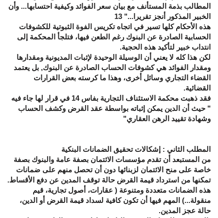
المطالب بذمة المستأنف مع بيان سعر الفوائد وكيفية احتسابها... وأن
الخبير المذكور أنجز تقريرا..." 13
هذه الأحكام كلها تسير في اتجاه تكريس الفوة الثبوتية للكشوفات
الحسابية الصادرة عن البنوك رغم الطعن فيها، فتلجأ المحكمة إلى
انتداب خبير لتأكيد هذه الحجية.
لكن هذا كله لا يعني أن الوسيلة الوحيدة لإثبات المديونية ومقدارها
ومقدار الفوائد هي كشوفات الحساب الصادرة عن البنوك, بل يعتمد
القضاء التجاري وسائل أخرى، وهذا ما كرسته بعض القرارات
القضائية.
فقد ذهبت محكمة الاستئناف التجارية بفاس 14 في قرار لها جاء فيه
" حيث أن الدين يمكن إثباته بواسطة عقد القرض وكشف الحساب
وشهادة تقييد الرهن العقاري"
المطلب الثاني : إشكالات تحقيق الضمانات البنكية
من المستبعد أن تقدم مؤسسات الائتمان بصفة عامة والبنوك بصفة
خاصة على منح الائتمان لزبنائها دون أن تحصل منهم على ضمانات
تمكنها من استرداد قيمة القرض حالة توقف المدين عن دفع الأقساط.
هذه الضمانات متعددة ومتنوعة ( عقارات، أصول تجارية، قيم
منقولة...) المهم فيها أن تكون كافية لسداد قيمة القرض أو الدين،
حالة عجز المدين.