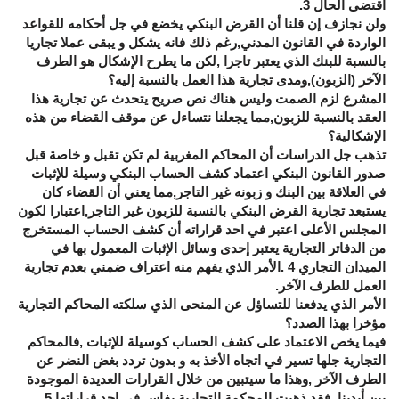
اقتضى الحال 3.
ولن نجازف إن قلنا أن القرض البنكي يخضع في جل أحكامه للقواعد
الواردة في القانون المدني,رغم ذلك فانه يشكل و يبقى عملا تجاريا
بالنسبة للبنك الذي يعتبر تاجرا ,لكن ما يطرح الإشكال هو الطرف
الآخر (الزبون),ومدى تجارية هذا العمل بالنسبة إليه؟
المشرع لزم الصمت وليس هناك نص صريح يتحدث عن تجارية هذا
العقد بالنسبة للزبون,مما يجعلنا نتساءل عن موقف القضاء من هذه
الإشكالية؟
تذهب جل الدراسات أن المحاكم المغربية لم تكن تقبل و خاصة قبل
صدور القانون البنكي اعتماد كشف الحساب البنكي وسيلة للإثبات
في العلاقة بين البنك و زبونه غير التاجر,مما يعني أن القضاء كان
يستبعد تجارية القرض البنكي بالنسبة للزبون غير التاجر,اعتبارا لكون
المجلس الأعلى اعتبر في احد قراراته أن كشف الحساب المستخرج
من الدفاتر التجارية يعتبر إحدى وسائل الإثبات المعمول بها في
الميدان التجاري 4 .الأمر الذي يفهم منه اعتراف ضمني بعدم تجارية
العمل للطرف الآخر.
الأمر الذي يدفعنا للتساؤل عن المنحى الذي سلكته المحاكم التجارية
مؤخرا بهذا الصدد؟
فيما يخص الاعتماد على كشف الحساب كوسيلة للإثبات ,فالمحاكم
التجارية جلها تسير في اتجاه الأخذ به و بدون تردد بغض النضر عن
الطرف الآخر ,وهذا ما سيتبين من خلال القرارات العديدة الموجودة
بين أيدينا ,فقد ذهبت المحكمة التجارية بفاس في احد قراراتها 5