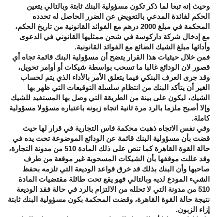
وحيث إنه تبعا لما ذكر تكون مسؤولية البنك ثابتة وبالتالي يتعين
الحكم لفائدة المدعي بالتعويض عن الضرر الحاصل له تحدده
المحكمة في مبلغ 2000 درهم مع الفوائد القانونية من تاريخ الحكم،
مع إدخال شركة داركوسة في شحن ممثليها القانوني في الدعوى
وأدائها مبلغ الشيك الضائع مع الفوائد القانونية.
فمن خلال حيثيات هذا القرار يتضح أن مسؤولية البنك قائمة تجاه أي
قصور لان الودائع غالبا ما تسحب بواسطة شيكات أو أوامر تحويل،
وقد جرى العرف البنكي فيما يتعلق الأمر بالأداء الذي يتم لحساب
الغير أن يتأكد البنك من انتظام سلسلة التوقيعات التي ظهر بها
الشيك، ليكون على بينة من الطريقة التي وصل بها المستفيد للشيك
وإلا أصبح ملزما بالرد مرة ثانية اتجاه زبونه باعتباره مسؤولا مسؤولية
كاملة.
وفي نفس الاتجاه ذهبت محكمة فاس التجارية في قرار لها حيث
قضت بأن مسؤولية البنك قائمة عن الودائع الموضوعة تحت يده في
حالة القوة القاهرة كما تنص على ذلك المادة 510 من مدونة التجارة،
وقد عللت موقفها بأن الشيكات المسحوبة غير موقعة من طرف
صاحبها وأن البنك بذلك قد خرق قواعد الوديعة التي تلزمه بحفظ
الشيء المودع لديه وبالتالي فهو يقع تحت طائلة مقتضيات المادة
510 من مدونة التي لا تحلله من الالتزام بالرد في حالة فقد الوديعة
نتيجة حالة القوة القاهرة، وقضت المحكمة بكون مسؤولية البنك ثابتة
إزاء الزبون.