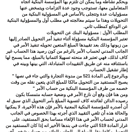
وبحكم نشاطه وما يمكن أن تلتزم بها المؤسسة البنكية اتجاه
المتعاملين معها، تستوجب وجود عدة التزامات ويتمخض عنها
مسؤوليات عدة وتتجلى بالأساس في المسؤولية البنكية من
التحويلات وهذا ما سيتم معالجته في مطلب أول والمسؤولية البنكية
عن الودائع كمطلب ثاني.
المطلب الأول : مسؤولية البنك عن التحويلات
تعتبر المؤسسة البنكية مسؤولة أثناء تنفيذ أمر التحويل الصادر إليها
من زبونها وذلك بعد تقييدها المبلغ المتعين تحويله تنفيذ الأمر في
الجانب المدني لحساب الأمر بالرغم من كون رصيد هذا الحساب غير
كاف لذلك، فهي تعتبر قد منحته تسهيلا ائتمانيا بالمبلغ، مما يسمح لها
باستئنافه منه عن طريق التقييدات المتبادلة، التي بينها وبينه في
إطار تشغيل الحساب.
وبالرجوع إلى المادة 521 من مدونة التجارة والتي جاء في نصها "
يصبح المستفيد من التحويل مالكا للمبلغ الذي يتعين نقله من وقت
خصمه من طرف المؤسسة البنكية من حساب الأمر "
ومن هنا فإن وقع أن نازع الأمر في وضعية حسابه متمسكا بكون
رصيده الدائن لفائدته كاف لتسوية المبلغ بأمر التحويل الذي سبق له
أن أصدره للمؤسسة البنكية المعنية بالأمر فإن هذه الأخيرة، لا يمكنها
والحالة هذه أن تلغي التقييد الذي أجرته بهذا الخصوص في الجانب
المدني لحساب الأمر في هذا الإلغاء مساسا بحق المستفيد، على
غرار المادة 519 التي جاءت في بندها الأخير انه إذا كان المستفيد من
التحويل مكلفا بنقل المبلغ إلى الجانب الدائن من حساب شخص آخر