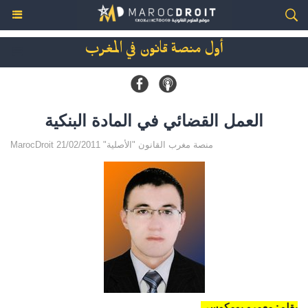
أول منصة قانون في المغرب
العمل القضائي في المادة البنكية
MarocDroit منصة مغرب القانون "الأصلية" 21/02/2011
بقلم: معمرو بومكوسي