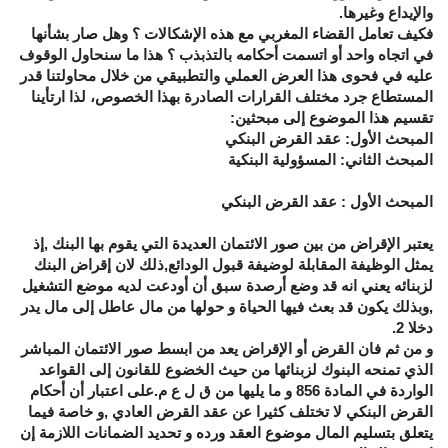
والإيداع وغيرها.
فكيف تعامل القضاء المغربي مع هذه الإشكالات ؟ وهل صار بشأنها
في اتجاه واحد أو اتسمت أحكامه بالتذبذب ؟ هذا ما سنحاول الوقوف
عليه في فحوى هذا العرض العملي والتطبيقي من خلال محاولتنا قدر
المستطاع جرد مختلف القرارات الصادرة بهذا الخصوص، لذا ارتأينا
تقسيم هذا الموضوع إلى مبحثين:
المبحث الأول: عقد القرض البنكي
المبحث الثاني: المسؤولية البنكية
المبحث الأول : عقد القرض البنكي
يعتبر الإقراض من بين صور الائتمان العديدة التي يقوم بها البنك ,إذ
يمثل الوظيفة المقابلة لوضيفة قبول الودائع,ذلك لان إقراض البنك
لزبنائه يعني انه قد وضع أرصدة سبق أن أودعت لديه موضع التشغيل
,وبذلك يكون قد بعث فيها الحياة و حولها من مال عاطل إلى مال يدر
دخلا 2.
و من ثم فان القرض أو الإقراض يعد من ابسط صور الائتمان المباشر
الذي تمنحه البنوك لزبنائها من حيث الخضوع للقانون إلى القواعد
الواردة في المادة 856 و ما يليها من ق ل ع م.على اعتبار أن أحكام
القرض البنكي لا تختلف كثيرا عن عقد القرض العادي ,و خاصة فيما
يتعلق بتسليم المال موضوع العقد ورده و تحديد الضمانات اللازمة إن