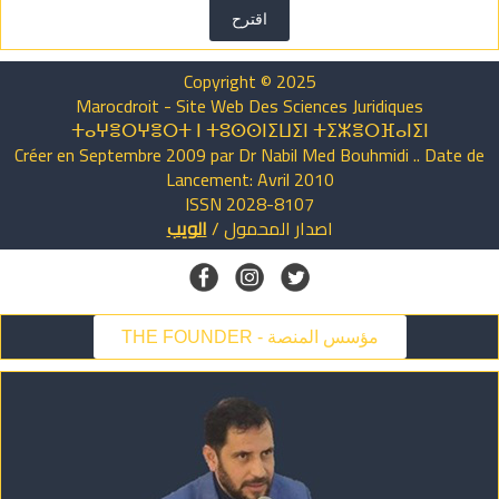
اقترح
Copyright © 2025
Marocdroit - Site Web Des Sciences Juridiques
ⵜⴰⵖⴻⵔⵖⴻⵔⵜ ⵏ ⵜⵓⵙⵙⵏⵉⵡⵉⵏ ⵜⵉⵣⴻⵔⴼⴰⵏⵉⵏ
Créer en Septembre 2009 par Dr Nabil Med Bouhmidi .. Date de
Lancement: Avril 2010
ISSN 2028-8107
اصدار
المحمول
/
الويب
THE FOUNDER - مؤسس المنصة