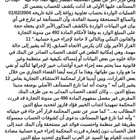
المستأنف عليها الأولى قد أدلت بكشف للحساب يتضمن كل
العمليات الواردة بحساب تعاونية زواغة إلى غاية تاريخه 01/02/2004
والمبالغ المستحقة ونسبة الفائدة، وأن المستأنفة لم تنازع في أي
بيان في البيانات الواردة بالكشف المذكور,الأمر الذي يجعله حجة
على المبلغ الوارد به وفقا لأحكام المادة 492 من مدونة التجارة
والقانون البنكي وبالتالي لا حاجة لإجراء خبرة حسابية." 11
القرار الأخير وإن كان يكرس الاتجاه السابق، إلا أنه يشير إلى حالة
مهمة, وهي إمكانية الطعن في كشف الحساب الصادر عن البنك في
حالة خلوه من بعض البيانات أو إمساكه بكيفية غير منتظمة وغير
قانونية مما يحتم معه إجراء خبرة أوانتداب خبير لإجرائها لتأكيد أو نفي
ما هو وارد بين طياتها، وهذا ما كرسه أيضا القضاء التجاري من خلال
بعض القرارات، وبين أيدينا قرار لمحكمة الاستئناف التجارية بفاس 12
يشير إلى أنه " وحيث أنه لما نازع المستأنف الأصلي بوصفه مدينا
بمبلغ الدين ... وكان كشف الحساب المدلى به من طرف البنك
المقرض غير مفصل بمفهوم المادة 496 من مدونة التجارة قد قررت
المحكمة تمهيديا انتداب الخبير فؤاد قازوز لتحديد مبلغ الدين
المطالب به..." كما صدر عن نفس المحكمة قرار آخر جاء في حيثياته
" وأنه لما نازع فيها المستأنف بدعوى أن كشوفات الحساب ممسوكة
بطريقة غير منظمة واحتسبت فوائد غير مستحقة وأن البنك عمد إلى
قفل الحساب دون إشعاره قررت المحكمة إجراء خبرة حسابية مضادة
انتدبت للقيام بها السيد عز العرب السلاوي لتحديد مبلغ الدين