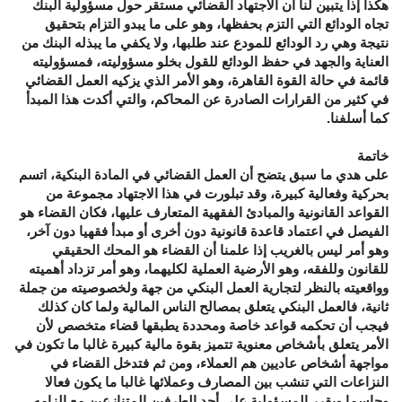
هكذا إذا يتبين لنا أن الاجتهاد القضائي مستقر حول مسؤولية البنك
تجاه الودائع التي التزم بحفظها، وهو على ما يبدو التزام بتحقيق
نتيجة وهي رد الودائع للمودع عند طلبها، ولا يكفي ما يبذله البنك من
العناية والجهد في حفظ الودائع للقول بخلو مسؤوليته، فمسؤوليته
قائمة في حالة القوة القاهرة، وهو الأمر الذي يزكيه العمل القضائي
في كثير من القرارات الصادرة عن المحاكم، والتي أكدت هذا المبدأ
كما أسلفنا.
خاتمة
على هدي ما سبق يتضح أن العمل القضائي في المادة البنكية، اتسم
بحركية وفعالية كبيرة، وقد تبلورت في هذا الاجتهاد مجموعة من
القواعد القانونية والمبادئ الفقهية المتعارف عليها، فكان القضاء هو
الفيصل في اعتماد قاعدة قانونية دون أخرى أو مبدأ فقهيا دون آخر،
وهو أمر ليس بالغريب إذا علمنا أن القضاء هو المحك الحقيقي
للقانون وللفقه، وهو الأرضية العملية لكليهما، وهو أمر تزداد أهميته
وواقعيته بالنظر لتجارية العمل البنكي من جهة ولخصوصيته من جملة
ثانية، فالعمل البنكي يتعلق بمصالح الناس المالية ولما كان كذلك
فيجب أن تحكمه قواعد خاصة ومحددة يطبقها قضاء متخصص لأن
الأمر يتعلق بأشخاص معنوية تتميز بقوة مالية كبيرة غالبا ما تكون في
مواجهة أشخاص عاديين هم العملاء، ومن ثم فتدخل القضاء في
النزاعات التي تنشب بين المصارف وعملائها غالبا ما يكون فعالا
وحاسما ويقرر المسؤولية على أحد الطرفين المتنازعين مع إلزامه