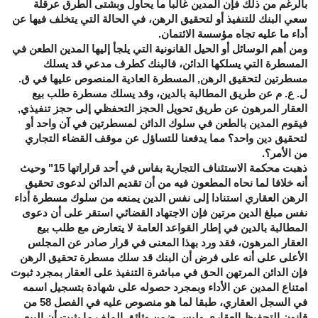
بالرغم من ذلك فإن المدين غالبا ما يحاول وبشتى الطرق عرقلة
سعي البنك للتنفيذ أو لتحقيق الرهن، في الحالة التي يتخلف فيها عن
أداء ما عليه تجاه مؤسسة الائتمان.
ومن أهم الوسائل أو الحيل القانونية التي يلجأ إليها المدين الطعن في
المسطرة التي يسلكها الدائن، فالبنك كطرف مدعي قد يسلك
مسطرتين لتحقيق الرهن, المسطرة العادية المنصوص عليها في ق.
ل. ع. م عن طريق المطالبة بالدين، وقد يسلك مسطرة طلب بيع
العقار المرهون عن طريق تحويل الحجز التحفظي إلى حجز تنفيذي,
فيقوم المدين بالطعن في سلوك الدائن لمسطرتين في آن واحد أو
لتحقيق دين واحد؟ مما يدفعنا للتساؤل عن موقف القضاء التجاري
من الأمر؟.
ذهبت محكمة الاستئناف التجارية بفاس في أحد قراراتها 15" وحيث
أنه خلافا لما نحاه المطعون فيه من أن تقديم الدائن لدعوى تحقيق
الرهن العقاري استنادا إلى نفس الدين يمنعه من سلوك مسطرة أداء
نفس مبلغ الدين مرتين فإن الاجتهاد القضائي استقر على أن دعوى
المطالبة بالدين في إطار القواعد العامة لا يتعارض مع طلب بيع
العقار المرهون، فقد ورد بهذا المعنى في قرار صادر عن المجلس
الأعلى على أنه على فرض أن البنك قد سلك مسطرة تحقيق الرهن
فإن الدائن المرتهن الحق في مباشرة التنفيذ على العقار بمجرد ثبوت
امتناع المدين عن الأداء وبمجرد حصوله على شهادة بتسجيل اسمه
في السجل العقاري، طبقا لما هو منصوص عليه في الفصل 58 من
قانون التحفيظ العقاري وليس ضمن وثائق الملف ما يثبت أن البيع