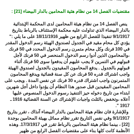
مقتضيات الفصل 14 من نظام هئية المحامين بالدار البيضاء
[21]
:
ينص الفصل 14 من نظام هيئة المحامين لدى المحكمة الإبتدائية
بالدار البيضاء الذي تداولت عليه محكمة الإستئناف بالرباط بتاريخ
9/1/1917 تنفيذا للفصل الرابع من ظهير 18/11/1916 على ما يلي :"
يؤدي كل محام مقيد في الجدول لصندوق الهيئة رسم الدخول المقدر
في 100 فرنك وكل محام متمرن رسم الدخول المحدد في 50 فرنك
،والمحامون الذين أدوا رسم الدخول المنحصر في 50 فرنك لأجل
قبولهم في التمرين لا يجب عليهم أن يدفعوا سوى 50 فرنك أثناء
قبولهم بالجدول . يدفع المحامون المقيدون بالجدول لصندوق الهيئة
واجب اشتراك قدره 50 فرنك عن كل سنة قضائية ويدفع المحامون
المتمرنون واجب اشتراك قدره 30 فرنك عن نفس المدة . ويجب على
المحامين المقيدين قبل صدور هذا النظام أن يؤدوا داخل أجل شهرين
ابتداء من تاريخ دخوله حيز التنفيذ رسوم الدخول المنصوص عليها
أعلاه ،وتخفض بالثلث واجبات الإشتراك عن السنة القضائية 1916 ـ
1917 ".
وللإشارة فان نظام هيئة المحامين بالدار البيضاء آنذاك ، تقرر بتاريخ
9/1/1917 وفي نفس التاريخ تقرر نظام مماثل بهيئة المحامين بوجدة
[22]
، بينما نظام هيئة المحامين بالرباط تقرر في 17/3/1917. وهذه
الأنظمة كانت كلها بناء على مقتضيات الفصل الرابع من ظهير