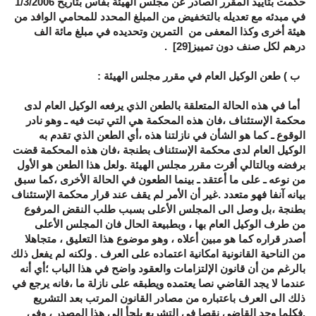
حكمت بتأييد المقرر الصادر عن مجلس الهيئة بفاس بتاريخ 1/3/2006
في مبدئه مع تعديله بالتخفيض من المبلغ المحدد للمحامي الوافد من
هيئة أخرى وكذا المعفى من التمرين وتحديده في مبلغ مائة الف
درهم لكل صنف دون تمييز
[29]
.
ب ) طعن الوكيل العام في مقرر مجلس الهيئة
:
أما في هذه الحالة المتعلقة بالطعن الذي يرفعه الوكيل العام لدى
محكمة الإستئناف ،فان هذه المحكمة هي التي تبت فيه ـ وهو نادر
الوقوع ـ كما هو الشأن في نازلتنا هذه ،أي الطعن الذي تقدم به
الوكيل العام لدى محكمة الإستئناف بطنجة ،فان هذه المحكمة قضت
برفضه وبالتالي أقرت مقرر مجلس الهيئة .ولعل هذا الطعن هو الأول
من نوعه ـ على ما أعتقد ـ بينما الطعون في الحالة الأخرى ،كما سبق
بيانه آنفا فهو متعدد .غير أن الأمر لم يقف عند قرار محكمة الإستئناف
بطنجة ،بل وصل الى المجلس الأعلى بسبب طلب النقض المرفوع
من طرف الوكيل العام بها ، وبطبيعة الحال فان المجلس الأعلى
أصدر قراره كما هو مبين أعلاه ، وهو موضوع هذا التعليق ، متجاهلا
من الناحية القانونية امكانية اعتماده على العرف . ولكنه لم يفعل ذلك
بالرغم من أن قانون الإلتزامات والعقود واضح في هذا الباب ؛أي أنه
عندما لا يجد القاضي نصا يعتمده ويطبقه على نازلة ما ،فانه يرجع في
ذلك الى العرف باعتباره من مصادر القانون المرتب بعد التشريع
.فكلما وجد القاضي نقصا في التشريع يلجأ الى هذا المصدر ، وفي