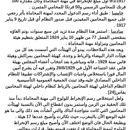
9/1/1917 أول مبلغ للإنخراط في مهنة المحاماة وكان مقداره 100
فرنك للمحامي الرسمي و50 فرنكا للمحامي المتمرن .
خامسا
: طبق أداء رسم الدخول المحدد لمهنة المحاماة بأثر رجعي
على جميع المحامين المقيدين قبل صدور النظام أي قبل تاريخ 9 يناير
1917 .
سادسا
: استمر هذا النظام مدة تزيد عن سبع سنوات ،وتم الغاؤه
بمقتضى الفصل 77 من ظهير 10 يناير 1924 المتعلق بتنظيم هيئة
المحامين ومزاولة مهنة المحاماة .
وبعد هذه الملاحظات، يبدو أن الهيئآت التي أسست بعد كل من
هيئآت الدار البيضاء والرباط و وجدة، كهيئة المحامين بمراكش وهيئة
فاس سنة 1929 ، فانه ومباشرة بعد انتخاب أعضاء المجلس بهيئة
فاس عقد اجتماعه الأول في 26/6/1929 وتقرر فيه أن يشرع أمين
المال فورا باستخلاص واجبات الإنتساب والإشتراكات تطبيقا للنظام
الداخلي المصادق عليه،وقد تبنت الجمعية العمومية التأسيسية
النظام الداخلي لهيئة المحامين بالرباط كنظام داخلي لهيئة المحامين
بفاس
[24]
.
ولعل استخلاص رسم الإنخراط للولوج الى مهنة المحاماة ،بدأ منذ
تلك الحقبة من الزمن واستمر بدون انقطاع الى الآن بالنسبة لهيئآت
المحامين التي كانت متواجدة آنذاك والتي أنشأت بعد ذلك والى ما هو
عليه الوضع الآن بالمغرب، حيث تكاثرت وأصبح عددها 17 هيئة .
وبطبعة الحال فان الوضع اختلف الآن وأصبح مبلغ رسم الإنخراط
للولوج لمهنة المحاماة قد ارتفعت قيمته بفعل قرارات مجالس