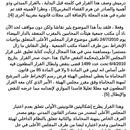
درميش وصف هذا القرار في كلمته قبل البداية ، بالقرار المبدئي وذو
أهمية والصادر عن هرم القضاء المغربي
[3]
، ونظرا لأهميته فقد تم
نشره في هذه المجلة بالإضافة الى مجلات قانونية مغربية أخرى
[4]
.
وفعلا ، فلقد بدأ هذا الموضوع يثير نقاشا ولكن دون مواقف لحد الآن
،اذ أن مكتب جمعية هيئآت المحامين بالمغرب المنعقد بالدار البيضاء
يوم 24/7/2010 ناقش موضوع قرار المجلس الأعلى المتعلق بواجبات
الإنخراط ،من طرف أعضاء مكتب الجمعية . ولعل النقاش ما زال
مستمرا ،ومساهمة مني في هذا المجال ارتأيت كتابة تعليق على قرار
المجلس الأعلى(محكمة النقض حاليا) هذا ،حيث صدر القرار بتاريخ
6/4/2010 تحت عدد 1499 قضى بنقض وابطال القرار المطعون فيه
على أساس انه ليس في المادة 5 ولا في المادة 85 من قانون
المحاماة ما يعطي لمجلس الهيئة فرض رسم الإنخراط على المرشح
لمهنة المحاماة وفق مقرر مجلس الهيئة ، الأمر الذي كان معه القرار
المطعون فيه معللا تعليلا فاسدا الموازي لإنعدامه مما عرضه للنقض
والإبطال
[5]
.
وهذا القرار يطرح إشكاليتين قانونيتين:
الأولى
تتعلق بعدم اعتبار
المجلس الأعلى لمصدر من مصادر القانون المدني ،وهو مصدر
العرف الخاص بمهنة المحاماة .
والثانية
تتعلق بالنظام الداخلي لهيئة
المحامين وعدم اعتباره ايضا من طرف المجلس الأعلى في حل