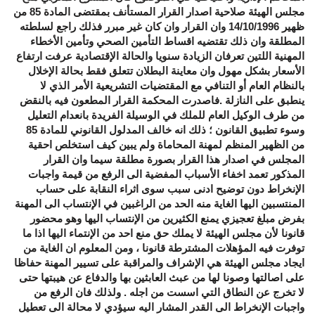
مجلس الهيئة صلاحية اصدار القرار المستأنف بمقتضى المادة 85 من
ظهير 14/10/1996 وان القرار وان كان غير مبرر فذلك راجع لسلطته
المطلقة وان ذلك تقتضيه اقساط التأمين الصحي وتأمين الأخطاء
المهنية اللتين تعرفان الزيادة سنويا والحالة الإقتصادية عرفت ارتفاع
الأسعار بشكل مهول وان معاينة البطلان تتعلق فقط بحالة الإخلال
بالنظام العام أو التنافي مع المقتضيات التشريعية الأمر الذي لا
ينطبق على النازلة .فاصدرت المحكمة القرار المطعون فيه بالنقض
من طرف الوكيل العام للملك في الوسيلة الفريدة بانعدام التعليل
وسوء تطبيق القانون ؛ ذلك انه خالف المدلول القانوني للمادة 85
من الظهير المنظم لمهنة المحاماة ولم يبين كيف استخلص احقية
المجلس في اصدار هذا القرار بصورة مطلقة سيما وان القرار
المذكور تعمد اخفاء الأسباب المفضية الى الرفع من قيمة واجبات
الإنخراط دون توضيح ادنى سبب سوى اثراء النقابة على حساب
المنتسبين اليها الغاية منه الحد من الراغبين في الإنتساب الى المهنة
بفرض مبلغ تعجيزي يمنع الكثيرين من الإنتساب اليها وهو محضور
قانونا لأن مجلس الهيئة لا يملك حق منع احد من الإنتماء اليها اذا ما
توفرت فيه المؤهلات المشترطة قانونا ، ومن المعلوم ان الغاية من
ايجاد مجلس الهيئة هي الإشراف والمراقبة على تسيير المهنة حفاظا
على اصالتها وصونا لها من عبث العابثين بها والدفاع عن هيبتها حتى
لا تخرج عن النطاق التي اسست من اجله . ولذلك فان الرفع من
واجبات الإنخراط الى القدر المشار اليه سيؤدي لا محالة الى تعطيل