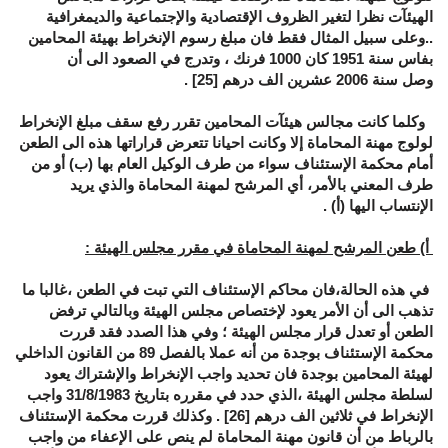
الهيئآت نظرا لتغير الظروف الإقتصادية والإجتماعية والديمغرافية
..وعلى سبيل المثال فقط فان مبلغ رسوم الإنخراط بهيئة المحامين
بفاس سنة 1951 كان 1000 فرنك ، وتدرج في الصعود الى أن
وصل سنة 2006 عشرين الف درهم
[25]
.
وكلما كانت مجالس هيئآت المحامين تقرر رفع سقف مبلغ الإنخراط
لولوج مهنة المحاماة إلا وكانت احيانا تتعرض قراراتها هذه الى الطعن
أمام محكمة الإستئناف سواء من طرف الوكيل العام بها (ب) أو من
طرف المعني بالأمر، أي المرشح لمهنة المحاماة والذي يريد
الإنتساب اليها (أ) .
أ)
طعن المرشح لمهنة المحاماة في مقرر مجلس الهيئة
:
في هذه الحالة،فان محاكم الإستئناف التي تبت في الطعن ،غالبا ما
تذهب الى أن الأمر يعود لإختصاص مجلس الهيئة وبالتالي ترفض
الطعن أو تعدل قرار مجلس الهيئة ؛ وفي هذا الصدد فقد قررت
محكمة الإستئناف بوجدة من أنه عملا بالفصل 89 من القانون الداخلي
لهيئة المحامين بوجدة فان تحديد واجب الإنخراط والإشتراك يعود
لسلطة مجلس الهيئة ،الذي حدد في مقرره بتاريخ 31/8/1983 واجب
الإنخراط في ثلاثين الف درهم
[26]
. وكذلك قررت محكمة الإستئناف
بالرباط من أن قانون مهنة المحاماة لم ينص على الإعفاء من واجب