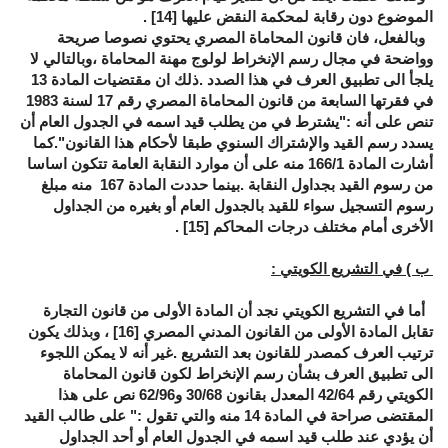
الموضوع دون رقابة لمحكمة النقض عليها
[14]
.
وبالفعل، فان قانون المحاماة المصري يحتوي نصوصا صريحة
وواضحة في مجال رسم الإنخراط لولوج مهنة المحاماة ،وبالتالي لا
يلجأ الى تطبيق العرف في هذا الصدد .ذلك ان مقتضيات المادة 13
في فقرتها السابعة من قانون المحاماة المصري رقم 17 لسنة 1983
تنص على أنه :"يشترط في من يطلب قيد اسمه في الجدول العام أن
يسدد رسم القيد والإشتراك السنوي طبقا لأحكام هذا القانون".كما
أشارت المادة 166/1 منه على أن موارد النقابة العامة تتكون اساسا
من رسوم القيد بجداول النقابة .بينما حددت المادة 167 منه مبلغ
رسوم التسجيل سواء للقيد بالجدول العام أو بغيره من الجداول
الأخرى أمام مختلف درجات المحاكم
[15]
.
ب ) في التشريع الكويتي
:
أما في التشريع الكويتي نجد أن المادة الأولى من قانون التجارة
تقابل المادة الأولى من القانون المدني المصري
[16]
، وبذلك يكون
ترتيب العرف كمصدر للقانون بعد التشريع .غير أنه لا يمكن اللجوء
الى تطبيق العرف بشأن رسم الإنخراط لكون قانون المحاماة
الكويتي رقم 42/64 المعدل بقانون 30/68 و62/96 نص على هذا
المقتضى صراحة في المادة 14 منه والتي تقول :" على طالب القيد
أن يؤدي عند طلب قيد اسمه في الجدول العام أو أحد الجداول