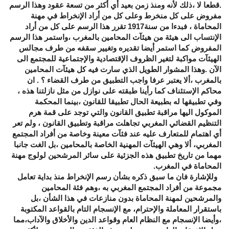
.قطعا لا ،ذلك لأنه ومنذ زمن بعيد أي أكثر من تسعة عقود وهذا الرسم
مفروض على كل منخرط وعلى كل من أراد الإنخراط في مهنة
المحاماة ، فبدءا من سنة1917 تقرر هذا الرسم على كل من أراد
الإنتساب الى هيئة من هيئآت المحامين بالمغرب ،واستمر هذا الرسم
المفروض كما استمر أيضا تقديره وتغيير سقفه من طرف مجالس
الهيئآت مواكبة لتغير الظروف الإقتصادية والإجتماعية للمجتمع الى
الآن .وهذا المشوار الطويل الذي سارت فيه كل هيئآت المحامين
بالمغرب ،ألا يعتبر عرفا واجب التطبيق من طرف القضاء ؟ . ان
محاكم الإستئناف كما رأينا طبقته على نوازل من مثل نازلتنا هذه ،
وفي تطبيقها له بطبيعة الحال تطبيقا للقانون ،بينما المحكمة
الموكول اليها مراقبة تطبيق القانون والتي توجد على قمة هرم
التنظيم القضائي المغربي تجاهلت مراقبة وتطبيق القانون ، ولم تعر
أي اهتمام للمتعارف عليه عند فئآت معينة وخاصة من أفراد المجتمع
المغربي، ألا وهي الهيئآت المهنية الخاصة بالمحامين ،بل الغت جانبا
مهما من تاريخ تطبيق هذه الجزئية على سائر المرشحين لولوج مهنة
المحاماة في المغرب.
وللإشارة فان ما سبق ذكره بشأن رسم الإنخراط منذ بداية تعامل
مجموعة من أفراد المجتمع المغربي به ،وهم فئة المحامين
والمرشحين لمهنة المحاماة بدون منازعات في هذا الشأن ،بل
باستقرار المعاملة والإحترام، مع الإنسجام التام بالقواعد المكتوبة
،وأيضا الإنسجام مع النظام العام وقواعد الدين والأخلاق والآداب،مما