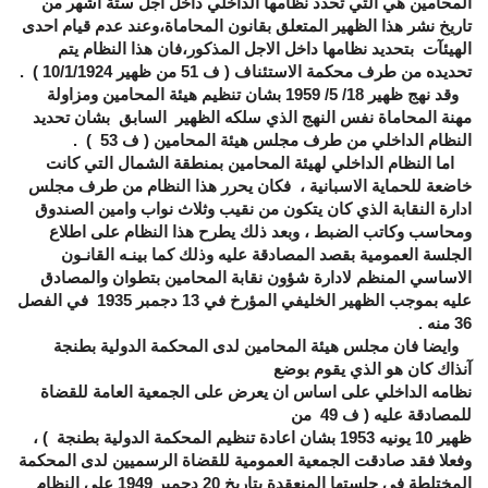
المحامين هي التي تحدد نظامها الداخلي داخل اجل ستة اشهر من
تاريخ نشر هذا الظهير المتعلق بقانون المحاماة،وعند عدم قيام احدى
الهيئآت بتحديد نظامها داخل الاجل المذكور،فان هذا النظام يتم
تحديده من طرف محكمة الاستئناف ( ف 51 من ظهير 10/1/1924 ) .
وقد نهج ظهير 18/ 5/ 1959 بشان تنظيم هيئة المحامين ومزاولة
مهنة المحاماة نفس النهج الذي سلكه الظهير السابق بشان تحديد
النظام الداخلي من طرف مجلس هيئة المحامين ( ف 53 ) .
اما النظام الداخلي لهيئة المحامين بمنطقة الشمال التي كانت
خاضعة للحماية الاسبانية ، فكان يحرر هذا النظام من طرف مجلس
ادارة النقابة الذي كان يتكون من نقيب وثلاث نواب وامين الصندوق
ومحاسب وكاتب الضبط ، وبعد ذلك يطرح هذا النظام على اطلاع
الجلسة العمومية بقصد المصادقة عليه وذلك كما بينـه القانـون
الاساسي المنظم لادارة شؤون نقابة المحامين بتطوان والمصادق
عليه بموجب الظهير الخليفي المؤرخ في 13 دجمبر 1935 في الفصل
36 منه .
وايضا فان مجلس هيئة المحامين لدى المحكمة الدولية بطنجة
آنذاك كان هو الذي يقوم بوضع
نظامه الداخلي على اساس ان يعرض على الجمعية العامة للقضاة
للمصادقة عليه ( ف 49 من
ظهير 10 يونيه 1953 بشان اعادة تنظيم المحكمة الدولية بطنجة ) ،
وفعلا فقد صادقت الجمعية العمومية للقضاة الرسميين لدى المحكمة
المختلطة في جلستها المنعقدة بتاريخ 20 دجمبر 1949 على النظام