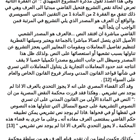
وفي هذا الصدد تقول مذكرة المشروع التمهيدي :" ان الفقرة الثانية
تعرض لحالة نقص التشريع فتحيل القاضي مبدئيا الى العرف وهي في
ذلك تتفق مع الفقرة 2 من المادة 1 من التقنين المدني السويسري
.والواقع أن العرف هو المصدر الذي يلي التشريع في المرتبة فمن
الواجب أن يلجأ اليه
القاضي مباشرة ان افتقد النص ...فالعرف هو المصدر الشعبي
الأصيل الذي يتصل اتصالا مباشرا بالجماعة ويعتبر وسيلتها الفطرية
لتنظيم تفاصيل المعاملات ومقومات المعايير التي يعجز التشريع عن
تناولها بسبب تشعبها أو استعصائها على النص .ولذلك ظل هذا
المصدر وسيظل الى جانب التشريع مصدرا تكميليا خصبا لا يقف
انتاجه عند حدود المعاملات التجارية بل يتناول المعاملات التي تسري
في شأنها قواعد القانون المدني وسائر فروع القانون الخاص والعام
على السواء
[12]
.
وقد أكد القضاء المصري على انه لا يجوز التحدي بالعرف الا اذا لم
يوجد نص تشريعي . وهكذا فقد قررت محكمة النقض المصرية من ان
:" النص في المادة الأولى من القانون المدني على ان تسري
النصوص التشريعية على جميع المسائل التي تتناولها هذه النصوص
في لفظها أو في فحواها .فاذا لم يوجد نص تشريعي يمكن تطبيقه
حكم القاضي بمقتضى العرف مفاده أنه ـ وعلى ما جرى به قضاء هذه
المحكمة ـ لا يجوز التحدي بالعرف الا اذا لم يوجد نص تشريعي "
[13]
.
وكذلك حكمت ايضا من ان تقدير قيام العرف هو من سلطة محكمة