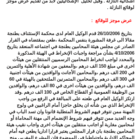
اشكالية النازلة . وقبل تحليل الإشكاليتين لابد من تقديم عرض موجز
لوقائع النازلة .
عرض موجز للوقائع :
بتاريخ 26/10/2006 قدم الوكيل العام لدى محكمة الإستئناف بطنجة
مقالا الى غرفة المشورة بنفس المحكمة ،طعن بمقتضاه في القرار
الصادر عن مجلس هيئة المحامين بطنجة في اجتماعه المنعقد بتاريخ
4/10/2006 بشأن مراجعة واجبات الإنخراط في الهيئة المذكورة
والمحدد لواجب انخراط المحامين الرسميين المنتقلين من هيئآت
اخرى في مبلغ 150 الف درهم ،والمعفين من شهادة الأهلية والتمرين
في 200 الف درهم ،والمحامين الأجانت والوافدين من هيئآت اجنبية
في 300 الف درهم ،والمحامين المتمرنين الملتحقين بالهيئة في 60
الف درهم، والوافدين من هيئآت اخرى في 80 الف درهم، والوافدين
من الوظيفة العمومية أو القطاع الخاص في 100 الف درهم .وقد
ارتكز الوكيل العام في طعنه على المبالغة في الرفع من واجب
الإنخراط الذي من شأنه ان يخلق حاجزا أمام الراغبين في ولوج
المهنة ممن تتوفر فيهم الشروط المتطلبة قانونا وان تسد الباب في
وجه العديد ممن تتوفر فيهم شروط الإنضمام الى مهنة المحاماة أو
لمحامين مغاربة أو اجانب منتقلين من هيئآت اخرى واجاب نقيب هيئة
المحامين بطنجة بان قرار المجلس يعتبر قرارا اداريا يطعن فيه أمام
المحاكم الإدارية واحتياطيا في الموضوع فان المشرع المغربي منح