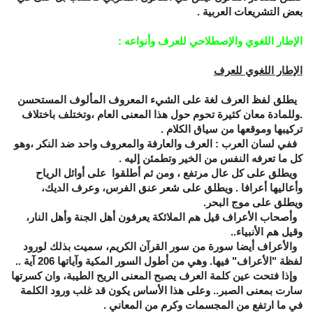
بعض التشريعات العربية .
الإطار
اللغوي والإصطلاحي للعرف وأنواعه
:
الإطار اللغوي للعرف
يطلق لفظ العرف لغة على الشيء المعروف المألوف المستحسن
.وللمادة معان كثيرة تحوم حول هذا المعنى العام ،وتختلف باختلاف
تركيبها وموقعها من سياق الكلام .
ففي لسان العرب : العرف والعارفة والمعروف واحد ضد النكر ،وهو
كل ما تعرفه النفس من الخير وتطمئن إليه .
ويطلق على كل عال مرتفع ، ومن ثم أطلقوا على أوائل الرياح
وأعاليها أعرافا . ويطلق على شعر عنق الفرس، وعرف الديك،
ويطلق على موج البحر.
وأصحاب الأعراف قيل هم الملائكة يعرفون أهل الجنة وأهل النار،
وقيل هم الأنبياء..
والأعراف أيضا سورة من سور القرآن الكريم، سميت بذلك لورود
لفظة "الأعراف" فيها. وهي من أطول السور المكية وآياتها 206 آية ..
وإذا فتحت عين كلمة العرف يصبح المعنى الريح الطيبة، وان كسرتها
سارت بمعنى الصبر.. وعلى هذا الأساس يكون قد غلب ورود الكلمة
في ما ارتفع من المجسمات وكرم من المعاني .