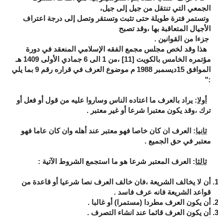
الجمعي التي تنتقل من جيل إلى جيل،
وتستمر فترة طويلة حتى تثبت وتستقر وتصل إلى درجة اعتراف
الأجيال المتعاقبة بها ،وقد تصبح
جزءا من القوانين .
هذا وقد لخص مجلس مجمع الفقه الإسلامي المنعقد في دورة
مؤتمره الخامس بالكويت
[11]
،من 1 الى 6 جمادي الأولى 1409 هـ
الموافق 15ديسمبر 1988 م موضوع العرف في قراره رقم 9 بما يلي
:"
أولا
: يراد بالعرف ما اعتاده الناس وساروا عليه من قول أو فعل أو
ترك ،وقد يكون معتبرا شرعا أو غير معتبر .
ثانيا
: العرف ان كان خاصا فهو معتبر عند أهله وان كان عاما فهو
معتبر في حق الجميع .
ثالثا
: العرف المعتبر شرعا هو ما استجمع الشروط الآتية :
أن لا يخالف الشريعة ،فان خالف العرف نصا شرعيا أو قاعدة من
قواعد الشريعة فانه عرف فاسد .
أن يكون العرف مطردا (مستمرا) أو غالبا .
أن يكون العرف قائما عند انشاء التصرف .