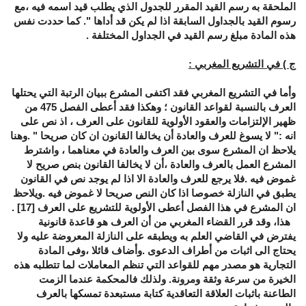
الملحقة به رسم القيد المقرر للجدول الذي يطلب قيد اسمه فيه ،مع
رسوم القيد بالجداول السابقة اذا لم يكن قد أداها ". كما حددت نفس
هذه المادة مبلغ رسم القيد في الجداول المختلفة .
ج ) في التشريع المغربي
:
وأما في التشريع المغربي فقد اكتفى المشرع ببيان الرتبة التي يحتلها
العرف بالنسبة لقواعد القانون ؛ وهكذا فقد أعطى الفصل 475 من
ظهير الإلتزامات والعقود الأولوية للقانون على العرف ، اذ نص على
انه :" لا يسوغ للعرف والعادة أن يخالفا القانون ان كان صريحا " .وهنا
يلاحظ ان المشرع سوى بين العرف والعادة في معناهما ، واشترط
المشرع العمل بالعرف والعادة ،أن لا يخالفا القانون بنص صريح لا
غموض فيه .فلا يرجع للعرف والعادة الا اذا لم يوجد نص في القانون
يطبق في النازلة خصوصا اذا كان النص صريحا لا غموض فيه .ويلاحظ
ان المشرع في هذا الفصل أعطى الأولوية للتشريع على العرف
[17]
.
هذا، وقد قرر القضاء المغربي من أن العرف هو قاعدة قانونية
يفترض في القاضي العلم به ويطبقه على النازلة المعروضة عليه ولا
يحتاج الى اثبات من أطراف الدعوى .وأضاف قائلا ،وفى المادة
التجارية هو مصدر مهم للقواعد التي تنظم المعاملات لما تتطلبه هذه
الخيرة من سرعة وثقة ومرونة. ولذلك فالمحكمة عندما الزمت
الطاعنة باثبات العلاقة التعاقدية كتابة مستبعدة تمسكها بالعرف