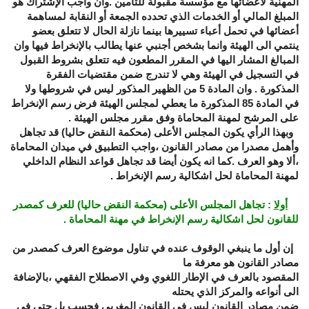
المهنية لأعضائها مع مؤسسة مقبولة للتأمين .وان واجب الإشتراك هو
المبلغ المالي أو الخدمات الذي تحدده الجمعة أو النقابة لمساهمة
أعضائها في تحمل أعباء تسييرها بينما نازلة الحال لا تتعلق بعضو
ينتمي الى الهيئة وانما بشخص أجنبي عنها يطالب بالإنخراط فيها وان
المبالغ المشار اليها في المقرر المطعون فيه تتعلق بشروط القبول
في التسجيل في الهيئة وهي لا تندرج ضمن مقتضيات الفقرة
المذكورة . وان المادة 5 من الظهير المذكور ليس في شروطها ولا
في المادة 85 المذكورة ما يعطي لمجلس الهيئة فرض رسم الإنخراط
على المرشح لمهنة المحاماة وفق مقرر مجلس الهيئة .
وبهذا الرأي يكون المجلس الأعلى (محكمة النقض حاليا) قد تجاهل
وأهمل مصدرا من مصادر القانون ،واجب التطبيق في ميدان المحاماة
،ألا وهو العرف .كما انه يكون أيضا قد تجاهل قواعد النظام الداخلي
لمهنة المحاماة لحل اشكالية رسم الإنخراط .
أولا
: تجاهل المجلس الأعلى
(محكمة النقض حاليا)
للعرف كمصدر
للقانون لحل اشكالية رسم الإنخراط في مهنة المحاماة
.
إن أول ما ينبغي الوقوف عنده في تناول موضوع العرف كمصدر من
مصادر القانون هو معرفة ما
المقصود بالعرف في الإطار اللغوي وفي الاصطلاح الفقهي ،بالإضافة
الى أنواعه والمركز الذي يحتله
ضمن مصادر القانون ليس في القانون المغربي فحسب بل حتى في