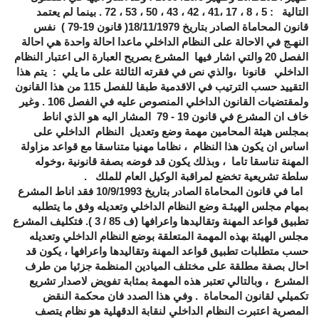
التالية : 5 ، 8 ، 17 ،41 ، 42 ، 43 ، 50 ، 53 ، 72 . بينما لم يعتمد
قانون المحاماة الصادر بتاريخ 18/11/1979( قانون 19-79 ) نفس
النهـج في الاحالة على النظام الداخلي ماعدا احالة واحدة هي احالة
الفصل 20 والتي اشار فيها المشرع بصريح العبارة الى اعتبار النظام
الداخلي قانونا ،والذي نص في فقرته الثالثة على ما يلي : يتم هذا
التقييد حسب الترتيب في الاقدمية طبقا للفصل 115 من هذا القانون
ولمقتضيات القانون الداخلي المنصوص عليه في الفصل 106 . وغير
خاف ان المشرع في قانون 19 - 79 المشار اليه هو الذي اناط
بمجلس هيئة المحامين مهمة وضع وتعديل النظام الداخلي على
اساس ان يكون هذا النظام ، نظاما مهنيا متناسقا مع قواعد مزاولة
المهنة تناسقا تاما ، وبذلك يكون قد فوضه بصفة قانونية ،وخوله
سلطة تشريعية تخضع لمراقبة الوكيل العام للملك .
اما في قانون المحاماة الصادر بتاريخ 10/9/1993 فقد اناط المشرع
بمهام مجلس الهيئـة وضع النظام الداخلي وتعديله وفق ما يتطلبه
تطبيق قواعد المهنة وتقاليدها واعرافها (ف 85 / 3 ). فتكليف المشرع
مجلس الهيئة بهذه المهمة المتعلقة بوضع النظام الداخلي وتعديله
حسب متطلبات تطبيق قواعد المهنة وتقاليدها واعرافها ، يكون قد
احال بصفة مطلقة على مختلف الميادين المنظمة جزئيا من طرف
المشرع ، وبالتالي تعتبر هذه المهمة بمثابة تفويض لاصدار تشريع
تكميلي لقانون المحاماة . وفي هذا الصدد فان محكمة النقض
المصرية اعتبرت النظام الداخلي لنقابة الدقهلية هو نظام يتصف