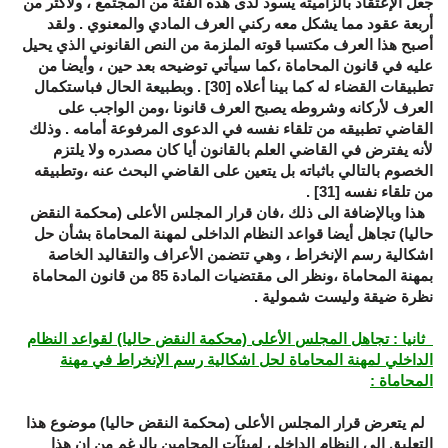
جعل الإعتقاد بالزاميته يسود لدى هذه الفئة من المجتمع ، ولأكثر من
أربعة عقود مما يشكل معه ركني العرف المادي والمعنوي . ولقد
أصبح هذا العرف مكتسبا قوته الملزمة من النص القانوني الذي يحيل
عليه في قانون المحاماة ،كما سيأتي توضيحه بعد حين ، وأيضا من
تطبيقات القضاء له كما بينا أعلاه
[30]
. وبطبيعة الحال فباستكمال
العرف لأركانه وشروطه يصبح العرف قانونا ،ومن الواجب على
القاضي تطبيقه من تلقاء نفسه في الدعوى المرفوعة أمامه . وذلك
لأنه يفترض في القاضي العلم بالقانون أيا كان مصدره ولا يلتزم
الخصوم بالتالي باثباته بل يتعين على القاضي البحث عنه ،وتطبيقه
من تلقاء نفسه
[31]
.
هذا وبالإضافة الى ذلك ،فان قرار المجلس الأعلى (محكمة النقض
حاليا) تجاهل أيضا قواعد النظام الداخلى لمهنة المحاماة بشأن حل
اشكالية رسم الإنخراط ، وهي تتضمن الأعراف والتقاليد الخاصة
بمهنة المحاماة ،ونظر الى مقتضيات المادة 85 من قانون المحاماة
نظرة ضيقة وليست شمولية .
ثانيا : تجاهل المجلس الأعلى
(محكمة النقض حاليا)
لقواعد النظام
الداخلي لمهنة المحاماة لحل اشكالية رسم الإنخراط في مهنة
المحاماة
:
لم يتعرض قرار المجلس الأعلى (محكمة النقض حاليا) موضوع هذا
التعليق الى النظام الداخلي لهيئآت المحامين بالرغم من ان هذا