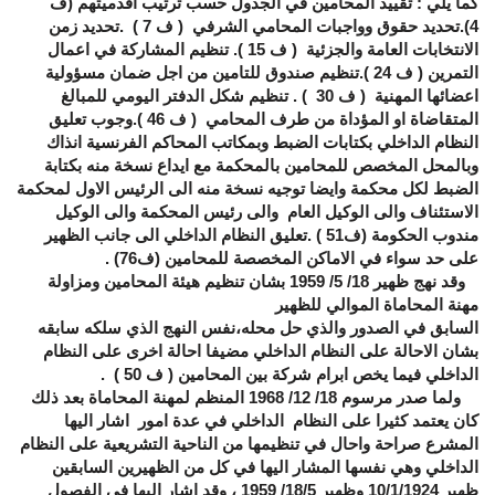
كما يلي : تقييد المحامين في الجدول حسب ترتيب اقدميتهم (ف
4).تحديد حقوق وواجبات المحامي الشرفي ( ف 7 ) .تحديد زمن
الانتخابات العامة والجزئية ( ف 15 ). تنظيم المشاركة في اعمال
التمرين ( ف 24 ).تنظيم صندوق للتامين من اجل ضمان مسؤولية
اعضائها المهنية ( ف 30 ) . تنظيم شكل الدفتر اليومي للمبالغ
المتقاضاة او المؤداة من طرف المحامي ( ف 46 ).وجوب تعليق
النظام الداخلي بكتابات الضبط وبمكاتب المحاكم الفرنسية انذاك
وبالمحل المخصص للمحامين بالمحكمة مع ايداع نسخة منه بكتابة
الضبط لكل محكمة وايضا توجيه نسخة منه الى الرئيس الاول لمحكمة
الاستئناف والى الوكيل العام والى رئيس المحكمة والى الوكيل
مندوب الحكومة (ف51 ) .تعليق النظام الداخلي الى جانب الظهير
على حد سواء في الاماكن المخصصة للمحامين (ف76) .
وقد نهج ظهير 18/ 5/ 1959 بشان تنظيم هيئة المحامين ومزاولة
مهنة المحاماة الموالي للظهير
السابق في الصدور والذي حل محله،نفس النهج الذي سلكه سابقه
بشان الاحالة على النظام الداخلي مضيفا احالة اخرى على النظام
الداخلي فيما يخص ابرام شركة بين المحامين ( ف 50 ) .
ولما صدر مرسوم 18/ 12/ 1968 المنظم لمهنة المحاماة بعد ذلك
كان يعتمد كثيرا على النظام الداخلي في عدة امور اشار اليها
المشرع صراحة واحال في تنظيمها من الناحية التشريعية على النظام
الداخلي وهي نفسها المشار اليها في كل من الظهيرين السابقين
ظهير 10/1/1924 وظهير 18/5/ 1959 ، وقد اشار اليها في الفصول