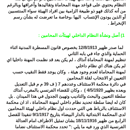
النظام يحتوي على قواعد مهنة المحاماة وتقاليدها وأعرافها وبالرغم
من أنه كذلك فهو ذو طبيعة الزامية بين افراد الهيئة سواء المنتسبين
أو الذين يودون الإنتساب اليها ،وخاصة ما تعرضت له بشأن رسم
الإنخراط .
1) أصل ونشأة النظام الداخلي لهيئآت المحامين
:
لما صدر ظهير 12/8/1913 بخصوص قانون المسطرة المدنية اثناء
الحماية والذي جاء في بابه الثاني
تنظيم لمهنة المحاماة آنذاك ، لم يكن بعد قد نظمت المهنة داخليا اي
لم يكن هناك اي نظام داخلي
لمهنة المحاماة لعدم وجود هيئة ، وكان يوجد فقط النقيب حسب
التعيين او الانتخاب لقلة المحامين
في دائرة محكمة الاستئناف وعددهم 7 ( ف 39 م م قبل التعديل
وبعده بظهير 4/5/1920 ) ، وكان للقضاء الفرنسي بالمغرب آنذاك
سلطة التعيين والبحث والتاديب وتهيئ الجدول في هذا الميدان . بل
كان له ايضا سلطة تحديد نظام داخلي لمهنة المحاماة ، اذ ان محكمة
الاستئناف بالرباط هي التي حددت اول نظام داخلي لهيئة المحامين
لدى المحكمة الابتدائية بالدار البيضاء بتاريخ 9/1/1917 تنفيذا للفصل
الرابـع من ظهير 18/11/1916 بشان تمثيل الاطراف امام العدالة
الفرنسية الذي ورد فيه ما يلي :" تحدد محكمة الاستئناف نضاما