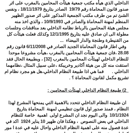
الداخلي الذي هيأه مكتب جمعية هيئآت المحامين بالمغرب على اثر
صدور قانون المحاماة رقم 19/79 الصادر بتاريخ 18/11/1979 ، ونفس
الشئ تم من طرف مكتب الجمعية المذكور على اثر صدور الظهير
المنظم لمهنة المحاماة والصادر في 10/9/1993 ، والذي اخذ منه
مجلس هيئة المحامين بالرباط نظامه الداخلي بعد مناقشات وجلسات
مطولة الى ان صادق عليه بتاريخ 12/1/1995 وكذلك فعلت هيئآت كل
من القنيطرة وطنجة والدار البيضاء ...
وفي اطار قانون المحاماة الجديد الصادر في 6/11/2008 قانون رقم
28.08 ،فان جمعية هيئآت المحامين بالمغرب ،هيأت مشروعا موحدا
للنظام الداخلي لهيئآت المحامين بالمغرب
[32]
، وبطبيعة الحال فقد
استقت منه كل من هيئة أكادير وخريبكة ،على سبيل المثال ،نظامهما
الداخلي . فما هي اذا طبيعة النظام الداخلي،هل هو مجرد نظام ام
تشريع مكمل لقانون المحاماة ؟ .
2) طبيعة النظام الداخلي لهيئآت المحامين
:
ان طبيعة النظام الداخلي تتحدد بالاهمية التي يمنحها المشرع لهذا
النظام ، فمنذ صدور اول قانون تنظيمي لمهنة المحاماة بتاريخ
10/1/1924 والى اليوم نجد ان المشرع اولى اهمية خاصة للنظام
الداخلي في بعض النصوص ، وهكذا فان ظهير 10 يناير 1924 اكد في
عدة فصول منه على اهمية النظام الداخلي واحال عليه في عدة ا مور