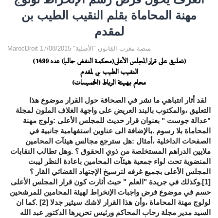
مهنة المحاماة بقلم النقيب الطيب بن
لمقدم
MarocDroit منصة مغرب القانون "الأصلية" 17/08/2015
(تعليق على قرار المجلس الأعلى(محكمة النقض حاليا) عدد 1499 )
النقيب الطيب بن لمقدم
محام بهيئة الرباط (الخميسات)
لقد أثار انتباهي ما نشر في الصحافة حول القرار موضوع هذا
التعليق ،والمكتوب بالبند العريض على واجهة الغلاف الملون لمجلة
"عدالة جوست " بعنوان قرار حديث للمجلس الأعلى :ولوج مهنة
المحاماة بلا رسوم .بالإضافة الى عناوين استفهامية جانبية في
الصفحات الداخلية ،أمثال :هل سترجع مجالس هيئآت المحامين
ملايين الدراهم المستخلصة من ذوي الحقوق ؟ .وهل تطالب النقابات
المنضوية تحت لواء جمعية هيئآت المحامين باعادة النظر ليبت
المجلس الأعلى بجميع غرفه لترسيخ الإجتهاد القضائي القار ؟
[1]
.وكذلك في جريدة "العلم " حيث أثارت كون قرار المجلس الأعلى
حسم في موضوع فرض واجبات الإنخراط لهيئة المحامين للمرشحين
لولوج مهنة المحاماة ،وأن هذا القرار لاشك سيثير جدلا
[2]
.كما ان
السيد مدير مجلة رحاب المحاكم ورئيس تحريرها الدكتور عبد الله