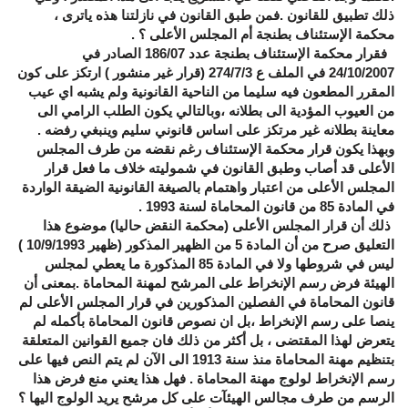
ذلك تطبيق للقانون .فمن طبق القانون في نازلتنا هذه ياترى ،
محكمة الإستئناف بطنجة أم المجلس الأعلى ؟ .
فقرار محكمة الإستئناف بطنجة عدد 186/07 الصادر في
24/10/2007 في الملف ع 274/7/3 (قرار غير منشور ) ارتكز على كون
المقرر المطعون فيه سليما من الناحية القانونية ولم يشبه اي عيب
من العيوب المؤدية الى بطلانه ،وبالتالي يكون الطلب الرامي الى
معاينة بطلانه غير مرتكز على اساس قانوني سليم وينبغي رفضه .
وبهذا يكون قرار محكمة الإستئناف رغم نقضه من طرف المجلس
الأعلى قد أصاب وطبق القانون في شموليته خلاف ما فعل قرار
المجلس الأعلى من اعتبار واهتمام بالصيغة القانونية الضيقة الواردة
في المادة 85 من قانون المحاماة لسنة 1993 .
ذلك أن قرار المجلس الأعلى (محكمة النقض حاليا) موضوع هذا
التعليق صرح من أن المادة 5 من الظهير المذكور (ظهير 10/9/1993 )
ليس في شروطها ولا في المادة 85 المذكورة ما يعطي لمجلس
الهيئة فرض رسم الإنخراط على المرشح لمهنة المحاماة .بمعنى أن
قانون المحاماة في الفصلين المذكورين في قرار المجلس الأعلى لم
ينصا على رسم الإنخراط ،بل ان نصوص قانون المحاماة بأكمله لم
يتعرض لهذا المقتضى ، بل أكثر من ذلك فان جميع القوانين المتعلقة
بتنظيم مهنة المحاماة منذ سنة 1913 الى الآن لم يتم النص فيها على
رسم الإنخراط لولوج مهنة المحاماة . فهل هذا يعني منع فرض هذا
الرسم من طرف مجالس الهيئآت على كل مرشح يريد الولوج اليها ؟