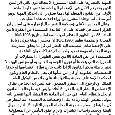
المهنة باقتصارها على الفئة الميسورة لا محالة دون باقي الراغبين
الذين يحدوهم الأمل في الإنضمام اليها حسبما تنص عليه المادة
الأولى من القانون المنظم لها ،مما سيؤدي الى احتكار المهنة ،وهو
أمر مناف لما توخاه المشرع من وراء احداث هذه النقابات .
وعلل المجلس الأعلى (محكمة النقض حاليا) قراره على اساس ان
القرار اعتمد في قضائه على ان القاعدة المستمدة من الفقرة 5 من
المادة 85 من الظهير المنظم لمهنة المحاماة بتاريخ 10/9/1993
المعدلة والمتممة بظهير 10/8/1996 ان مجلس الهيئة يتولى زيادة
على الإختصاصات المسندة اليه للنظر في كل ما يتعلق بممارسة
مهنة المحاماة مهمة تحديد واجبات الإشتراكات وان القاعدة
المستمدة من نص المادة 86 من نفس الظهير ان المداولات أو
المقررات التي يتخذها أو تجريها الجمعية العمومية أو مجلس الهيئة لا
تعتبر باطلة بحكم القانون الا اذا كانت خارج نطاق اختصاصها او خلافا
للمقتضيات القانونية أو كان من شأنها ان تخل بالنظام العام ويكون
لمحكمة الإستئناف معاينة بطلانها بناء على ملتمس الوكيل العام
للملك ،وبالرجوع الى المقرر المطعون فيه يتبين انه اتخذ في نطاق
الإختصاص المشار اليه بالفقرة 5 أعلاه وليس فيه ما يخالف القانون
او يخل بالنظام العام ،في حين ان المادة 85 المشار اليها تقضي بانه
يتولى مجلس الهيئة زيادة على الإختصاصات المسندة اليه للنظر في
كل ما يتعلق بممارسة مهنة المحاماة المهام التالية :5 ـ ادارة اموال
الهيئة وتحديد واجبات الإشتراك وابرام عقود التأمين عن المسؤولية