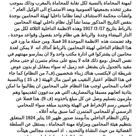
لمهنة المحاماة بالنسبة لكل نقابة للمحاماة بالمغرب وذلك بموجب
مقرر تتخذه بجمعيتها العمومية وبعد الاستمـاع الى الوكيل العام " .
وانشأت محكمة الاستئناف ايضا نظاما داخليا لهيئة المحامين بوجدة
بنفس التاريخ المذكور بينما نشأ أول نظام داخلي لهيئة المحامين
بالرباط بتاريخ 17/ 3/ 1917 وهذه الانظمة الداخلية الثلاثة لكل من
الدار البيضاء وجدة والرباط هي نظام واحد بفصول وقواعد موحدة ،
وقد تضمنت هذه الانظمة الموحدة 16 فصلا. ومن جملة ما ورد في
هذا النظام الداخلي لهيئة المحامين بالرباط آنذاك انه لا يمكن لعدة
محامين ان يشتركوا في ادارة مكتب واحد ولا ان يمارسو مهنتهم في
نفس المحل ،ومع ذلك فانه لا يمنع على محام متمرن او حتى محام
مقيد بالجدول بان يشتغل عند زميل له سواء بمقابل او بدون عوض
شريطة ان لايكتسب هناك زبناء شخصيين.(ف7 من النظام) كما جاء
في هذا النظام اعتبار النقيب هو امين مال الهيئة ( ف 15 ) وبالنسبة
لاتعاب المحامي اوجب هذا النظام على المحامين ان يطالبوا ما امكن
بتادية اتعابهم مسبقا وبالمصاريف التي هم مدعوون لتقديمها وهم
ملزمون بتسليم وصل عن كل مبلغ ياخذونه (ف 9). هذا فضلا عن
تأسيس رسم الإنخراط في الهيئة وتحديد مبلغه سواء للمحامي
الرسمي أو للمحامي المتمرن كما سبق بيانه أعلاه .
ولكن النظام الداخلي بدأ،ومنذ صدور ظهير 10 يناير 1924 المتعلق
بتنظيم هيئة المحامين ومزاولة مهنة المحاماة ، يستقل عن السلطة
القضائية من حيث النشاة والتحديد ، اذ اصبحت مجالس هيئآت