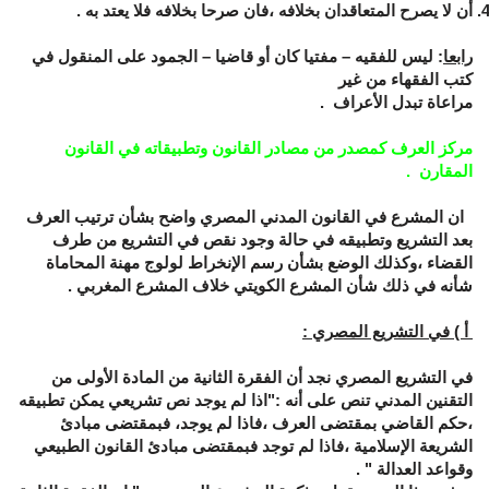
أن لا يصرح المتعاقدان بخلافه ،فان صرحا بخلافه فلا يعتد به .
رابعا
: ليس للفقيه – مفتيا كان أو قاضيا – الجمود على المنقول في
كتب الفقهاء من غير
مراعاة تبدل الأعراف .
مركز العرف كمصدر من مصادر القانون وتطبيقاته في القانون
المقارن
.
ان المشرع في القانون المدني المصري واضح بشأن ترتيب العرف
بعد التشريع وتطبيقه في حالة وجود نقص في التشريع من طرف
القضاء ،وكذلك الوضع بشأن رسم الإنخراط لولوج مهنة المحاماة
شأنه في ذلك شأن المشرع الكويتي خلاف المشرع المغربي .
أ ) في التشريع المصري :
في التشريع المصري نجد أن الفقرة الثانية من المادة الأولى من
التقنين المدني تنص على أنه :"اذا لم يوجد نص تشريعي يمكن تطبيقه
،حكم القاضي بمقتضى العرف ،فاذا لم يوجد، فبمقتضى مبادئ
الشريعة الإسلامية ،فاذا لم توجد فبمقتضى مبادئ القانون الطبيعي
وقواعد العدالة " .