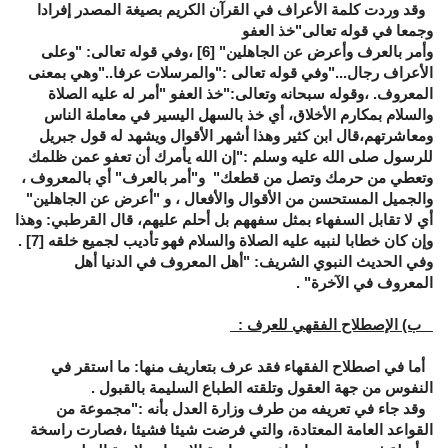
وقد وردت كلمة الأعراف في القرآن الكريم بصيغة المصدر إفرادا
وجمعا في قوله تعالى"خذ العفو
وأمر بالعرف وأعرض عن الجاهلين"
[6]
،وفي قوله تعالى: "وعلى
الأعراف رجال..."وفي قوله تعالى :"والمرسلات عرفا.."وهي بمعنى
المعروف. ،وقوله سبحانه وتعالى:"خذ العفو "أمر له عليه الصلاة
والسلام بمكارم الأخلاق، أي خذ بالسهل اليسير في معاملة الناس
ومعاشرتهم،قال ابن كثير وهذا أشهر الأقوال ويشهد له قول جبريل
للرسول صلى الله عليه وسلم :"إن الله يأمرك أن تعفو عمن ظلمك
وتعطي من حرمك وتصل من قطعك" و"أمر بالعرف" أي بالمعروف ،
والجميل المستحسن من الأقوال والأفعال ، و "أعرض عن الجاهلين"
أي لا تقابل السفهاء بمثل سفههم بل أحلم عليهم، قال القرطبي: وهذا
وإن كان خطابا لنبيه عليه الصلاة والسلام فهو تأديب لجميع خلقه
[7]
.
وفي الحديث النبوي الشريف: "أهل المعروف في الدنيا أهل
المعروف في الآخرة" .
ب)
الإصطلاح الفقهي للعرف
:
أما في اصطلاح الفقهاء فقد عرف بتعاريف منها: ما استقر في
النفوس من جهة العقول وتلقته الطباع السليمة بالقبول .
وقد جاء في تعريفه من طرف وزارة العدل بأنه :"مجموعة من
القواعد العامة المعتادة، والتي فرضت شيئا فشيئا ،فصارت راسخة