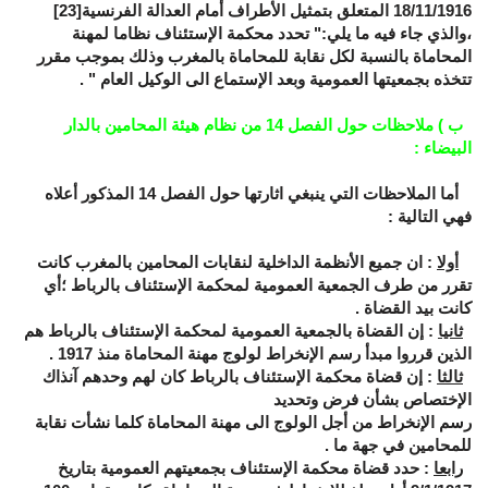
18/11/1916 المتعلق بتمثيل الأطراف أمام العدالة الفرنسية
[23]
،والذي جاء فيه ما يلي:" تحدد محكمة الإستئناف نظاما لمهنة
المحاماة بالنسبة لكل نقابة للمحاماة بالمغرب وذلك بموجب مقرر
تتخذه بجمعيتها العمومية وبعد الإستماع الى الوكيل العام " .
ب ) ملاحظات حول الفصل 14 من نظام هيئة المحامين بالدار
البيضاء
:
أما الملاحظات التي ينبغي اثارتها حول الفصل 14 المذكور أعلاه
فهي التالية :
أولا
: ان جميع الأنظمة الداخلية لنقابات المحامين بالمغرب كانت
تقرر من طرف الجمعية العمومية لمحكمة الإستئناف بالرباط ؛أي
كانت بيد القضاة .
ثانيا
: إن القضاة بالجمعية العمومية لمحكمة الإستئناف بالرباط هم
الذين قرروا مبدأ رسم الإنخراط لولوج مهنة المحاماة منذ 1917 .
ثالثا
: إن قضاة محكمة الإستئناف بالرباط كان لهم وحدهم آنذاك
الإختصاص بشأن فرض وتحديد
رسم الإنخراط من أجل الولوج الى مهنة المحاماة كلما نشأت نقابة
للمحامين في جهة ما .
رابعا
: حدد قضاة محكمة الإستئناف بجمعيتهم العمومية بتاريخ