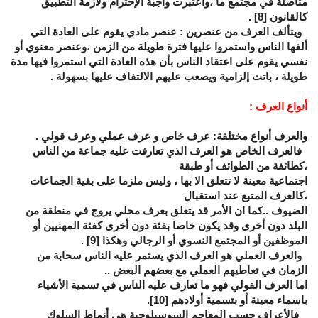
متأصلة في مجتمع ما ،واعتبرت واجبة الإحترام ولازمة التطبيق
كالقانون
[8]
.
ويتألف العرف من عنصرين : عنصر مادي يقوم على العادة التي
ألفها الناس واستمروا عليها فترة طويلة من الزمن ،وعنصر معنوي أو
نفسي يقوم على اعتقاد الناس بأن هذه العادة التي استمروا فيها مدة
طويلة ، باتت إلزامية ويصعب عليهم الالتفاف عليها بسهولة .
أنواع العرف :
والعرف أنواع مختلفة: عرف خاص و عرف عملي وعرف قولي .
فالعرف الخاص هو العرف الذي تعارفت عليه جماعة من الناس
،كطائفة من الطوائف أو طبقة
اجتماعية معينة لا تتعلق الا بها ، وليس ملزما على بقية الجماعات
،كالعرف المتبع عند استقبال
الضيوف ..كما ان الأمر قد يتعلق بعرف محلي يروج في منطقة من
البلد دون أخرى وقد يكون خاصا بفئة دون أخرى كفئة المهنيين أو
الموظفين أو المجتمع النسوي أو الرجالي وهكذا
[9]
.
والعرف العملي هو العرف الذي يستمر عليه الناس سحابة من
الزمان في تعاطيهم العملي مع بعضهم البعض ..
اما العرف القولي فهو ما تعارف عليه الناس في تسمية الأشياء
باسماء معينة أو بتسمية أولادهم
[10]
.
فالأعراف حسب المعاجم السوسيلوجية هي أنماط السلوك