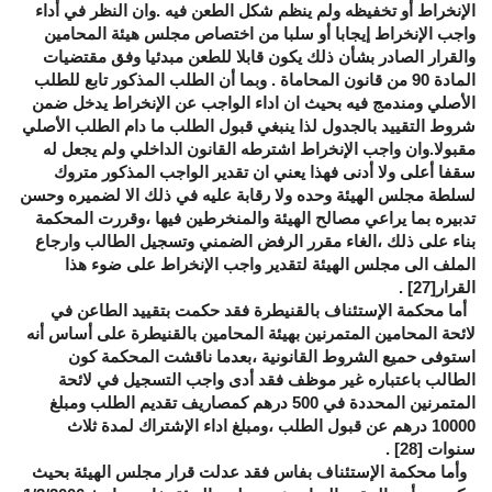
الإنخراط أو تخفيظه ولم ينظم شكل الطعن فيه .وان النظر في أداء
واجب الإنخراط إيجابا أو سلبا من اختصاص مجلس هيئة المحامين
والقرار الصادر بشأن ذلك يكون قابلا للطعن مبدئيا وفق مقتضيات
المادة 90 من قانون المحاماة . وبما أن الطلب المذكور تابع للطلب
الأصلي ومندمج فيه بحيث ان اداء الواجب عن الإنخراط يدخل ضمن
شروط التقييد بالجدول لذا ينبغي قبول الطلب ما دام الطلب الأصلي
مقبولا.وان واجب الإنخراط اشترطه القانون الداخلي ولم يجعل له
سقفا أعلى ولا أدنى فهذا يعني ان تقدير الواجب المذكور متروك
لسلطة مجلس الهيئة وحده ولا رقابة عليه في ذلك الا لضميره وحسن
تدبيره بما يراعي مصالح الهيئة والمنخرطين فيها ،وقررت المحكمة
بناء على ذلك ،الغاء مقرر الرفض الضمني وتسجيل الطالب وارجاع
الملف الى مجلس الهيئة لتقدير واجب الإنخراط على ضوء هذا
القرار
[27]
.
أما محكمة الإستئناف بالقنيطرة فقد حكمت بتقييد الطاعن في
لائحة المحامين المتمرنين بهيئة المحامين بالقنيطرة على أساس أنه
استوفى حميع الشروط القانونية ،بعدما ناقشت المحكمة كون
الطالب باعتباره غير موظف فقد أدى واجب التسجيل في لائحة
المتمرنين المحددة في 500 درهم كمصاريف تقديم الطلب ومبلغ
10000 درهم عن قبول الطلب ،ومبلغ اداء الإشتراك لمدة ثلاث
سنوات
[28]
.
وأما محكمة الإستئناف بفاس فقد عدلت قرار مجلس الهيئة بحيث