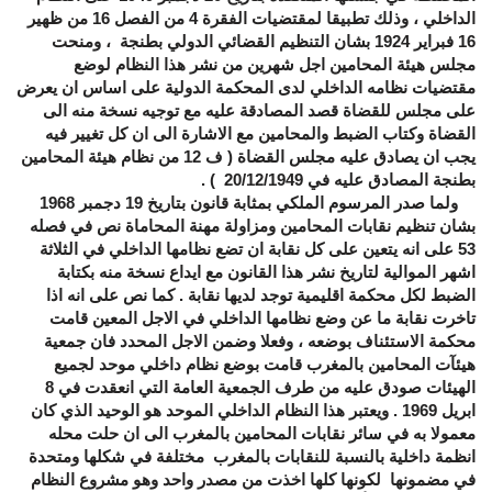
الداخلي ، وذلك تطبيقا لمقتضيات الفقرة 4 من الفصل 16 من ظهير
16 فبراير 1924 بشان التنظيم القضائي الدولي بطنجة ، ومنحت
مجلس هيئة المحامين اجل شهرين من نشر هذا النظام لوضع
مقتضيات نظامه الداخلي لدى المحكمة الدولية على اساس ان يعرض
على مجلس للقضاة قصد المصادقة عليه مع توجيه نسخة منه الى
القضاة وكتاب الضبط والمحامين مع الاشارة الى ان كل تغيير فيه
يجب ان يصادق عليه مجلس القضاة ( ف 12 من نظام هيئة المحامين
بطنجة المصادق عليه في 20/12/1949 ) .
ولما صدر المرسوم الملكي بمثابة قانون بتاريخ 19 دجمبر 1968
بشان تنظيم نقابات المحامين ومزاولة مهنة المحاماة نص في فصله
53 على انه يتعين على كل نقابة ان تضع نظامها الداخلي في الثلاثة
اشهر الموالية لتاريخ نشر هذا القانون مع ايداع نسخة منه بكتابة
الضبط لكل محكمة اقليمية توجد لديها نقابة . كما نص على انه اذا
تاخرت نقابة ما عن وضع نظامها الداخلي في الاجل المعين قامت
محكمة الاستئناف بوضعه ، وفعلا وضمن الاجل المحدد فان جمعية
هيئآت المحامين بالمغرب قامت بوضع نظام داخلي موحد لجميع
الهيئات صودق عليه من طرف الجمعية العامة التي انعقدت في 8
ابريل 1969 . ويعتبر هذا النظام الداخلي الموحد هو الوحيد الذي كان
معمولا به في سائر نقابات المحامين بالمغرب الى ان حلت محله
انظمة داخلية بالنسبة للنقابات بالمغرب مختلفة في شكلها ومتحدة
في مضمونها لكونها كلها اخذت من مصدر واحد وهو مشروع النظام