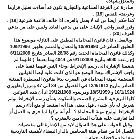
والمعززبشهادة
صادرة عن الغرفة الصناعية والتجارية تكون قد أساءت تعليل قرارها
وعرضته للنقض
[18]
.
كما حكم ايضا من انه لا يعمل بالعرف اذا خالف قاعدة شرعية
[19]
.
وقرر قصر واجب الإثبات على من يدعي العادة وليس على من يدعي
العرف
[20]
.
وبالفعل ، فان قانون المحاماة المطبق على النازلة موضوع هذا
التعليق الصادر في 10/9/1993 والمعدل والمتمم بظهير 10/8/1996
وكذلك قانون المحاماة الجديد رقم 28/08 الصادر بتاريخ 6/11/2008
(ج.ر.عدد 5680 بتاريخ 6/11/2008 ص 4044 وما بعدها ) فانهما لم
يتضمنا الإشارة الى رسم الإنخراط ،وجاء النص فيهما فقط على
واجب الإشتراك .وهذا الوضع هو الذي كانت عليه ايضا القوانين
المنضمة لمهنة المحاماة في المغرب بدءا بقانون المسطرة المدنية
الصادر بتاريخ 13/8/1913 في الفصول من 34 الى 47 ومرورا بظهيري
10/1/1924 و 18/5/1959 ومرسوم 19/12/1968 اذ أن هذه القوانين
كلها التزم فيه المشرع الصمت والسكوت بشأن رسم الإنخراط ،ولم
يتعرض له بأي شيئ . فهل معنى هذا أنه استبعد أو منع أداء رسم
الإنخراط لولوج مهنة المحاماة ؟ ، أم أنه تركها لما جرى به العمل أو
لما تعارفت عليه هيئآت المحامين بالمغرب ؟ .
وقبل الجواب على هذا السؤال لابد من الإشارة الى مقتضيات
الفصل 14 من نظام هيئة المحامين بالدار البيضاء لأهميته التاريخية
،مع ابداء ملاحظات حوله :