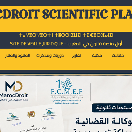
DROIT SCIENTIFIC PL
ⵜⴰⵖⴻⵔⵖⴻⵔⵜ ⵏ ⵜⵓⵙⵙⵏⵉⵡⵉⵏ ⵜⵉⵣⴻⵔⴼⴰⵏⵉⵏ
أول منصة قانون في المغرب - SiTE DE VEiLLE JURiDiQUE
مقالات
مكتبة
تقارير
دوريات ومذكرات
العقود والعقار