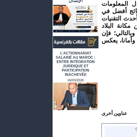
الإنسان
ل المعلومات
ائج أفضل في
حدث التقنيات
مكانة البلاد
بالتالي؛ فإن
 وأمانا، يعكس
أرشيف المقالات باللغة الفرنسية
L'ACTIONNARIAT
SALARIÉ AU MAROC :
ENTRE INTÉGRATION
JURIDIQUE ET
PARTICIPATION
INACHEVÉE
16/03/2026
عناوين أخرى