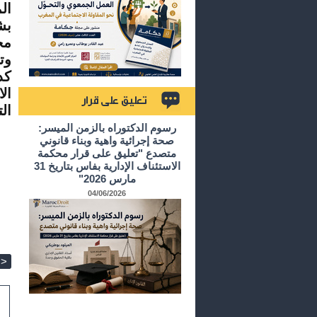
ال
بش
مج
وت
كد
ال
ال
تعليق على قرار
رسوم الدكتوراه بالزمن الميسر:
صحة إجرائية واهية وبناء قانوني
متصدع "تعليق على قرار محكمة
الاستئناف الإدارية بفاس بتاريخ 31
مارس 2026"
04/06/2026
>