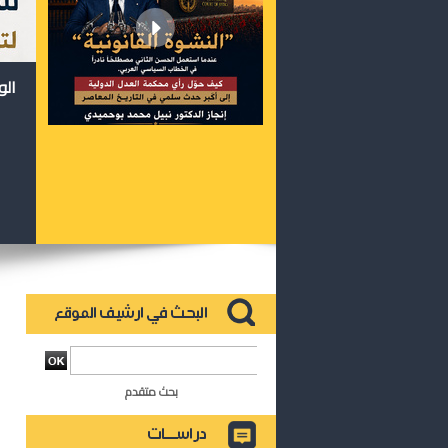
الو
بحث متقدم