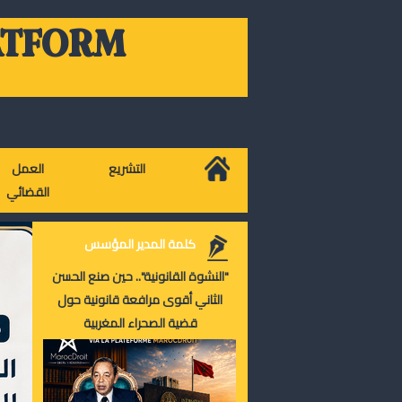
ATFORM
التشريع
العمل
القضائي
كلمة المدير المؤسس
"النشوة القانونية".. حين صنع الحسن
الثاني أقوى مرافعة قانونية حول
قضية الصحراء المغربية