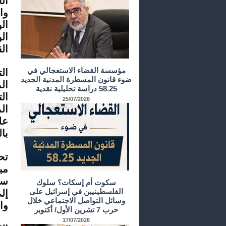
ال
وا
ال
ال
ال
مؤسسة القضاء الاستعجالي في
ال
ضوء قانون المسطرة المدنية الجديد
ال
58.25 دراسة تحليلية نقدية
ال
25/07/2026
ال
عل
با
تح
مب
سي
سكوت أم إسكات؟ سلوك
الفلسطينيين في إسرائيل على
إل
وسائل التواصل الاجتماعي خلال
وا
حرب 7 تشرين الأول/ أكتوبر
17/07/2026