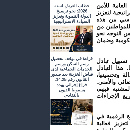
 العامة للأمن
خطاب العرش لسنة
2026: نحو ترسيخ
وة استراتيجية لتعزيز
الدولة التنموية وتعزيز
ساسي من هذه
السيادة الاستراتيجية
للمواطنين من
س التوجه نحو
حكومية وضمان
قراءة في توقف تحصيل
 تسهيل تبادل
رسم السكن ورسم
 هذا التبادل
الخدمات الجماعية لدى
لة وتحسينها،
قباض الخزينة بعد صدور
القانون رقم 14.25:
ضائي والأمني.
فراغ إجرائي يهدد
لمشتبه فيهم،
بسقوط الديون
ع الإجراءات
بالتقادم.
ة الرقمية في
تعزيز فعالية