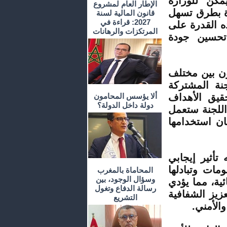
مكن للوزارة
الإطار العام لمشروع
دة بطرق تسهل
قانون المالية لسنة
2027: قراءة في
ه القدرة على
المرتكزات والرهانات
تحسين جودة
اون بين مختلف
نة المشتركة
حقيق الأهداف
ألا يؤسس المحامون
دولة داخل الدولة؟
 اللجنة ستعمل
ن استخدامها
تأثير إيجابي
مات وتبادلها
المحاماة بالمغرب
وسؤال الوجود، بين
ية، مما يؤدي
رسالة الدفاع وتغول
زيز الشفافية
التشريع
الأمني.