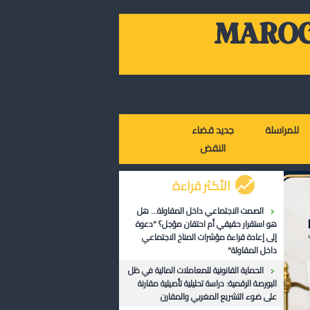
MAROC
للمراسلة
جديد قضاء
النقض
الأكثر قراءة
الصمت الاجتماعي داخل المقاولة... هل
هو استقرار حقيقي أم احتقان مؤجل؟ "دعوة
إلى إعادة قراءة مؤشرات المناخ الاجتماعي
داخل المقاولة"
الحماية القانونية للمعاملات المالية في ظل
البورصة الرقمية: دراسة تحليلية تأصيلية مقارنة
على ضوء التشريع المغربي والمقارن