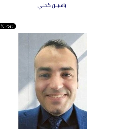
ياسيــن كحلـي