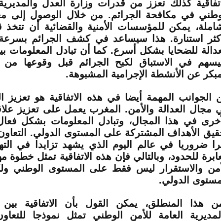
اتفاقية كذلك تعزز من قدرات وزارة العدل والمديرية 
وطني في مكافحة الجرائم. من خلال الوصول إلى مع
املة، يمكن للمؤسسات الأمنية والقضائية أن تتخذ 
كثر استنارة. هذا سيساعد في كشف الجرائم بسرعة 
عدالة للضحايا بشكل أسرع. كما أن تبادل المعلومات 
سهم في الاستباق لكبح الجرائم قبل وقوعها من
مبكر عن الأنشطة الإجرامية المشبوهة.
 الجوانب المهمة أيضا في هذه الاتفاقية هو تعزيز ال
 مجال العدالة والأمن. المغرب يعمل على تعزيز علاق
أخرى في هذا المجال، وتبادل المعلومات بشكل فع
قيق الأهداف المشتركة على المستوى الدولي. التعاون
را ضروريا في عالم اليوم الذي يشهد تزايدا في التهد
عابرة للحدود، وبالتالي فإن هذه الاتفاقية تمثل خطوة م
أمن والاستقرار ليس فقط على المستوى الوطني ول
مستوى الدولي.
ن هذا المنطلق، يمكن القول بأن الاتفاقية بين 
لمديرية العامة للأمن الوطني تمثل نموذجا للتعاو