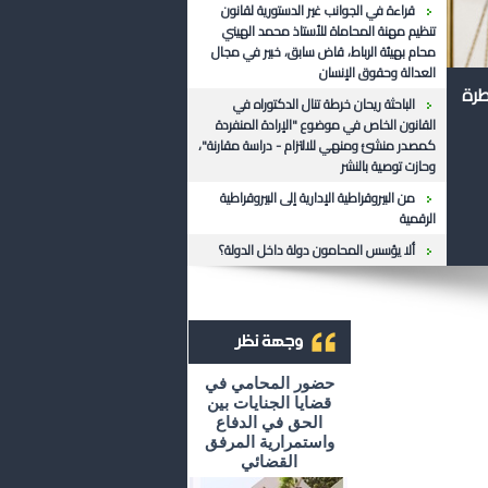
قراءة في الجوانب غير الدستورية لقانون
تنظيم مهنة المحاماة للأستاذ محمد الهيني
محام بهيئة الرباط، قاض سابق، خبير في مجال
العدالة وحقوق الإنسان
طرة
الباحثة ريحان خرطة تنال الدكتوراه في
القانون الخاص في موضوع "الإرادة المنفردة
كمصدر منشئ ومنهي للالتزام - دراسة مقارنة"،
وحازت توصية بالنشر
من البيروقراطية الإدارية إلى البيروقراطية
الرقمية
ألا يؤسس المحامون دولة داخل الدولة؟
أرشيف وجهة نظر
حضور المحامي في
قضايا الجنايات بين
الحق في الدفاع
واستمرارية المرفق
القضائي