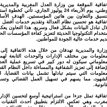
اتفاقية الموقعة بين وزارة العدل المغربية والمديرية
الوطني، يوم الأربعاء 24 يوليوز الجاري، تأتي كخط
تنسيق والتعاون بين هاتين المؤسستين. الهدف الأ
اتفاقية هو تحسين نظام العدالة وتقديم خدمات أفضل 
ال تبادل البيانات بشكل فعال وسريع. هذا التعاون يعك
تخدام التكنولوجيا الحديثة لتعزيز كفاءة المؤسسات ال
ديم خدمات عالية الجودة للمواطنين.
وزارة والمديرية تهدفان من خلال هذه الاتفاقية إلى
معلومات بين مختلف الإدارات والوحدات التابعة لهما.
معلوماتي سيكون له دور كبير في تسريع عملية العدا
لإضافة إلى تعزيز الشفافية والمساءلة داخل النظام الق
معلومات التي سيتم تبادلها تشمل بيانات القضايا، ا
لشهود، مما يسهم في تسهيل العمل القضائي وتسري
انونية.
اتفاقية تمثل جزءا من استراتيجية أوسع لتحسين الإدار
مغرب، وهي تعكس الالتزام بتطبيق أحدث التقنيات ل