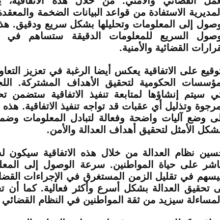
عمل القضائي والأمني. من خلال هذه الاتفاقية، ي
لمديرية الاستفادة من قواعد البيانات الضخمة والمعق
وصول إلى المعلومات وتحليلها بشكل سريع ودقيق. هذ
وصول السريع للمعلومات الدقيقة ستساهم في 
قرارات القضائية والأمنية.
توقيع على الاتفاقية يعكس أيضا الرغبة في تعزيز التع
مؤسسات الحكومية لتحقيق الأهداف المشتركة. اللج
تي سيتم إنشاؤها لمتابعة تنفيذ الاتفاقية ستضمن ت
مرجوة وتذليل أي عقبات قد تواجه تنفيذ الاتفاقية. هذه
ى وضع آليات واضحة وفعالة لتبادل المعلومات وضما
لشكل الأمثل لتحقيق أهداف العدالة والأمن.
سين نظام العدالة من خلال هذه الاتفاقية سيكون له 
اشر على حياة المواطنين. سرعة الوصول إلى المعلو
سهم في تقليل الزمن المستغرق في الإجراءات القضائ
ى تحقيق العدالة بشكل أسرع وأكثر فعالية. كما أن تع
لمساءلة سيزيد من ثقة المواطنين في النظام القضائي و