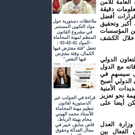
العامة للأمن
لومات دقيقة
قرارات أفضل
ملاحظات دستورية حول
أكبر وتحقيق
مواد التكوين المستمر
بين المؤسسات
في مشروع القانون
 خلال الكشف
المنظم لمهنة المحاماة
- المواد 41-42-43 :
تجعل "فئة مفترَض فيها
الكمال، وفئة مفترَض
تعاون الدولي
فيها النقص”
اته مع الدول
ال سيسهم في
 الدولي أصبح
يدات الأمنية
همة نحو تعزيز
قراءة في الجوانب غير
كن أيضا على
الدستورية لقانون
تنظيم مهنة المحاماة
للأستاذ محمد الهيني
محام بهيئة الرباط،
وزارة العدل
قاض سابق، خبير في
مجال العدالة وحقوق
ن الفعال بين