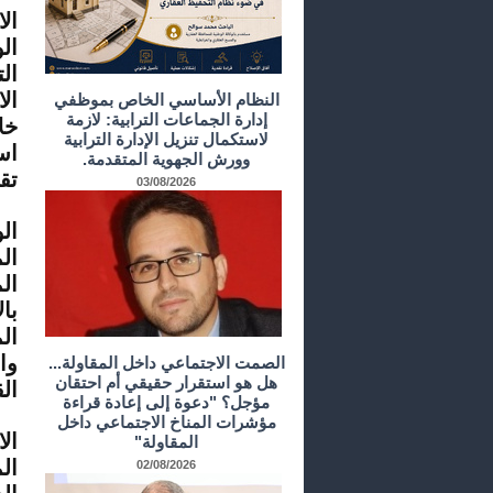
ال
ال
ال
النظام الأساسي الخاص بموظفي
إدارة الجماعات الترابية: لازمة
خل
لاستكمال تنزيل الإدارة الترابية
اس
وورش الجهوية المتقدمة.
تق
03/08/2026
ال
ال
ال
با
ال
وا
الصمت الاجتماعي داخل المقاولة...
هل هو استقرار حقيقي أم احتقان
الق
مؤجل؟ "دعوة إلى إعادة قراءة
مؤشرات المناخ الاجتماعي داخل
ال
المقاولة"
ال
02/08/2026