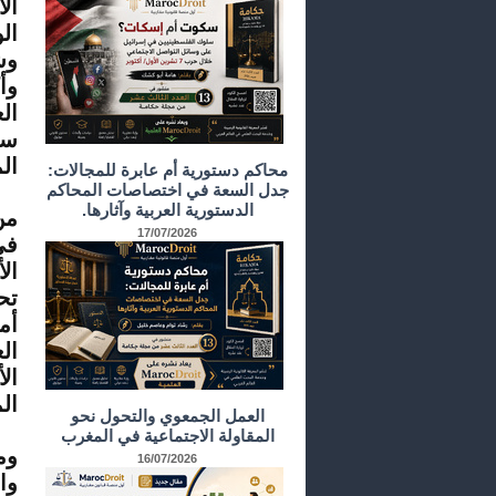
ال
ال
وش
وأ
ال
سي
ال
محاكم دستورية أم عابرة للمجالات:
جدل السعة في اختصاصات المحاكم
الدستورية العربية وآثارها.
من
17/07/2026
في
ال
تح
أم
ال
ال
ال
العمل الجمعوي والتحول نحو
المقاولة الاجتماعية في المغرب
وم
16/07/2026
وا