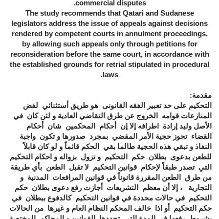
commercial disputes.
The study recommends that Qatari and Sudanese
legislators address the issue of appeals against decisions
rendered by competent courts in annulment proceedings,
by allowing such appeals only through petitions for
reconsideration before the same court, in accordance with
the established grounds for retrial stipulated in procedural
laws.
مقدمة:
التحكيم على حد تعبير الفقه القانونى هو طريق أستثنائي لفض
المنازعات قوامه الخروج عن طرق التقاضي العادية و لئن كان في
الأصل وليد إرادة اطرافه إلا إن أحكام المحكمين شان أحكام
القضاء تحوز حجية الأمر المقضي بمجرد صدورها و تكون واجبة
النفاذ و تبقي هذه الحجية طالما بقي الحكم قائماً و لو كان قابلاً
للطعن بدعوى بطلان حكم التحكيم و تزول بزواله و احكام التحكيم
التي تصدر طبقاً لإحكام قوانين التحكيم لا تقبل الطعن بأي طريقة
من طرق الطعن المقررة قانوناً في قوانين المرافعات المدنية و
التجارية ، إلا أن معظم التشريعات أجازت رفع دعوى بطلان حكم
التحكيم في حالات محددة في قوانين التحكيم كالدفوع ببطلان في
حكم التحكيم أو اذا خالف المحكم النظام العام و غيرها من الحالات
بشروط رفعها في المدة التي تحددها القوانين و المحاكم المختصة