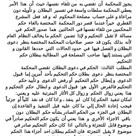
يجوز للمحكمة أن تقضي به من تلقاء نفسها، حيث أن هذا الأمر
يعطي المحكمة سلطات واسعة في تفسير البطلان و تأويله دون
مراعاة و على حساب مصلحة المحكوم له و قد فعل المشرع
القطري خيراً عندما قصر دور المحكمة المختصة بالغاء حكم
المحكمين من تلقاء نفسها في الحالتين هما صدور الحكم في
مسالة لا تقبل التحكيم و لإذا تضمن الحكم ما يخالف النظام العام
لأنه بذلك يكون قد حصر صلاحيات المحكمة المختصة بنظر دعوى
البطلان و الفصل فيها في حدود الحالات التي حددها القانون و
التي يستند إليها صاحب المصلحة في المطالبة ببطلان حكم
التحكيم.
المطلب الثالث: الحكم في دعوى البطلان تقضي المحكمة
المختصة بنظر دعوى بطلان حكم التحكيم بأحد أمرين إما قبول
الدعوى و إبطال حكم التحكيم أو رفض الدعوى و تأييد حكم
التحكيم فالفرض الأول هو: قبول الدعوى و ابطال حكم التحكيم و
هذا يعني زوال الحكم و زوال كل الأثار المترتبة عليه و يعني:
امكان تنفيذ الحكم إذا كان لم ينفذ ، و اذا كان قد نفذ كلياً أو جزئياً
فيجب إعادة الحال إلي ما كان عليه قبل التنفيذ و القاعدة إن
البطلان في الجزء من الحكم الصادر بشأنه حكم البطلان دون
باقي الاجزاء الأخري و هذا يعني أن يكون حكم التحكيم صادراً في
موضوع قابل للتجزئة و بالتالي اذا كان حكم التحكيم صادر في
موضوع لا يقبل التجزئة فان الحكم ببطلان احد أجزاء هذا الحكم