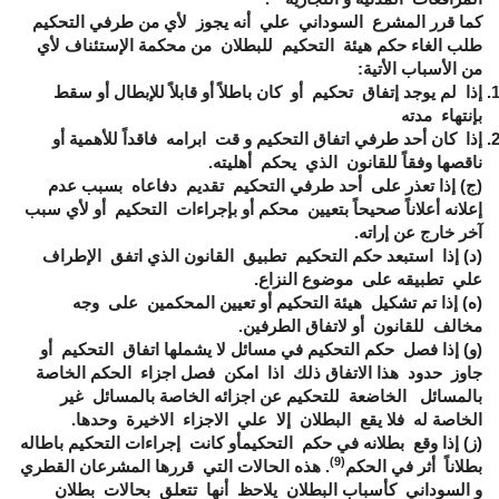
كما قرر المشرع السوداني علي أنه يجوز لأي من طرفي التحكيم
طلب الغاء حكم هيئة التحكيم للبطلان من محكمة الإستئناف لأي
من الأسباب الأتية:
إذا لم يوجد إتفاق تحكيم أو كان باطلاً أو قابلاً للإبطال أو سقط
بإنتهاء مدته
إذا كان أحد طرفي اتفاق التحكيم و قت ابرامه فاقداً للأهمية أو
ناقصها وفقاً للقانون الذي يحكم أهليته.
(ج) إذا تعذر على أحد طرفي التحكيم تقديم دفاعاه بسبب عدم
إعلانه أعلاناً صحيحاً بتعيين محكم أو بإجراءات التحكيم أو لأي سبب
آخر خارج عن إراته.
(د) إذا استبعد حكم التحكيم تطبيق القانون الذي اتفق الإطراف
علي تطبيقه على موضوع النزاع.
(ه) إذا تم تشكيل هيئة التحكيم أو تعيين المحكمين على وجه
مخالف للقانون أو لاتفاق الطرفين.
(و) إذا فصل حكم التحكيم في مسائل لا يشملها اتفاق التحكيم أو
جاوز حدود هذا الاتفاق ذلك اذا امكن فصل اجزاء الحكم الخاصة
بالمسائل الخاضعة للتحكيم عن اجزائه الخاصة بالمسائل غير
الخاصة له فلا يقع البطلان إلا علي الاجزاء الاخيرة وحدها.
(ز) إذا وقع بطلانه في حكم التحكيمأو كانت إجراءات التحكيم باطاله
(9)
بطلاناً أثر في الحكم
. هذه الحالات التي قررها المشرعان القطري
و السوداني كأسباب البطلان يلاحظ أنها تتعلق بحالات بطلان