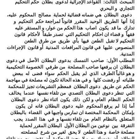
المبحث الثالث: القواعد الإجرائية لدعوى بطلان حكم التحكيم
التجاري و البحري
دعوى البطلان هي ضمانه قضائية لحماية مصالح المحكوم عليه،
إذا أنها الطريق الوحيد المقرر قانوناً لمراجعة حكم التحكيم و
تدارك ما قد يكون اصاب هذا الحكم من عوار، و المستقر عليه
فقهاً و قضاء ان احكام التحكيم التي تصدر طبقاً لأحكام قانون
التحكيم لا تقبل الطعن فيها بأي طريق من طرق الطعن
المنصوص عليها في قانون المرافعات المدنية أو قانون الإجراءات
المدنية.
المطلب الأول: صاحب التمسك بدعوى البطلان الأصل في دعوى
البطلان ان يرفعها صاحب المصلحة من طرفي الخصومة التحكيمية
و هو غالباً الطرف الذي لم يقبل الحكم سواء قضى له ببعض
طلباته أو رفضت كلها و في هذه الحالة تكون له مصلحة في مهاجمة
الحكم عن طريق دعوى البطلان فمعظم التشريعات تجيز للمحكمة
التي تنظر دعوى البطلان التصدي من تلقاء نفسها عندما يخالف
الحكم النظام العام، و لكن ذلك يكون اثناء نظر دعوى البطلان
أما إذا لم يرفع المحكوم عليه دعوى البطلان فانه لن يكون
بإمكان المحكمة المختصة ان تمارس واجبها في القضاء بالبطلان
المتعلق بالنظام العام من تلقاء نفسها و في هذا الصدد يجب
التفرقة بين نوعين من البطلان الأول البطلان المقرر لحماية
مصلحة خاصة و هذا الطعن لا يحق لغير من شرع لمصلحته
البطلان أن يتمسك به و لا يجوز للمحكمة أن تقضي به من تلقاء