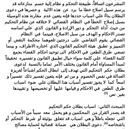
المشرعون اتساقاً، طبيعتة التحكم و نظام إلية حسم منازعاته قد
يرسم سبيل اصلاح خطا ما برد عن هذه الالية و حصرها في دعوى
البطلان بناءً علي اسباب حددها فإنه يتعين عدم مقارنة هذه الوسيلة
بسبل إصلاح الخطأ في النظام القضائي لا ختلافه عن نظام التحكيم
من حيث أداة التحكم و دور الإرادة و القانون الذي علي اساسه
تصدر الاحكام و الهدف من سبل الاصلاح، فبينما في النظام
القضائي يقوم التقاضي على درجتين تلعوهما محكمة النقض أو
التمييز و تطبق هيئة التحكيم القانون الذي اختاره الاطراف، و بينما
تسعي طرق الطعن في الاحكام الى توحيد احكام القضاء بجمع
كلمة القضاء علي كلمة سواء حيال تطبيق القانون و تفسيره تحقيقاً
لمبدأ المساواة أمام القانون يختلف الأمر تماما بالنسبة لدعوى
بطلان حكم التحكيم التي تهدف إلى ابطال الحكم اشباعاً لغريزة
العدالة في نفس الخصوم و من ثم فإنه يتعين تفسير ذلك تفسيراً و
اسعاً كما لا يجوز تفسير أسباب هذا البطلان علي ضوء اسباب
طرق الطعن في الاحكام و قيامها عليها أو تخصيصها و تقييدها
(5)
بغير نص
المبحث الثاني: اسباب بطلان حكم التحكيم
قد يصدر القرار من المحكمين و هو يحمل معه سبباً من الأسباب
التي تجعله باطلاً و هي اسباب قد تتعلق بوثيثة أو شرط التحكم أو
(6)
باشخاصه
. دعوى البطلان هي ضمانة قضائية لحماية مصالح