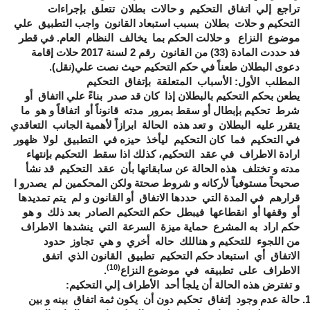
تراجع إلي اتفاق التحكيم و حالات بطلان تتعلق بإجراءات
التحكيم و حلات بطلان بسبب استبعاد القانون واجب التطبيق علي
موضوع النزاع و حلالت الحكم بما يخالف النظام العام. في قطر
فد حددت المادة (33) من القانون رقم 2 لسنة 2017 حلات إقامة
دعوى البطلان طعناً في حكم التحكيم حيث نصت علي(نقل).
المطلب الأول: الأسباب المتعلقة بإتفاق التحكيم
يطعن بحكم التحكيم بالبطلان إذا كان قد صدر بناءً علي ااتفاق أو
شرط تحكيم بإبطال أو سقط بمرور مدته قانوناً أو اتفاقاً و هو ما
يتقرر عليه البطلان و تعد هذه الحالة ابرازاً لأهمية الجانب التعاقدي
في التحكيم فما كان التحكيم ليأخذ حيزه في التطبيق لولا ظهور
ارادة الاطراف في عقد التحكيم، كذلك اذا سقط التحكيم بإنتهاء
مدته و تختلف هذه الحالة عن سابقاتها بأن عقد التحكيم قد نشأ
صحيحاً مستوفياً لأركانه و شروط صحتة ولكن المحكمين لم يصدرو ا
قرارهم في المدة التي حددها الاتفاق أو القانون و لم يتم تمديدها
أو وقفها أو انقطاعها فيبطل حكم التحكيم الصادر بعد ذلك و هو
حكم اراد به المشرع حماية ميزة السرعة التي ينشدها الاطراف
من اللجوء للتحكيم و هناللك حاله أخري و هي تجاوز حدود
الاتفاق أي استبعاد حكم التحكيم تطبيق القانون الذي اتفق
(10)
الاطراف على تطبيقه في موضوع النزاع
.
و تفترض هذه الحالة أن يلجأ أحد الأطراف إلي التحكيم:
حالة عدم وجود إتفاق تحكيم دون أن يكون ثمة اتفاق بينه و بين