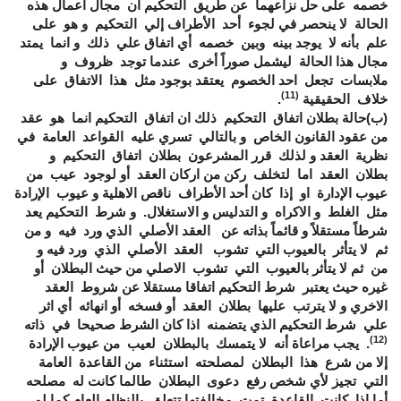
خصمه على حل نزاعهما عن طريق التحكيم ان مجال اعمال هذه
الحالة لا ينحصر في لجوء أحد الأطراف إلي التحكيم و هو على
علم بأنه لا يوجد بينه وبين خصمه أي اتفاق علي ذلك و انما يمتد
مجال هذا الحالة ليشمل صوراً أخرى عندما توجد ظروف و
ملابسات تجعل احد الخصوم يعتقد بوجود مثل هذا الاتفاق على
(11)
خلاف الحقيقية
.
(ب)حالة بطلان اتفاق التحكيم ذلك ان اتفاق التحكيم انما هو عقد
من عقود القانون الخاص و بالتالي تسري عليه القواعد العامة في
نظرية العقد و لذلك قرر المشرعون بطلان اتفاق التحكيم و
بطلان العقد اما لتخلف ركن من اركان العقد أو لوجود عيب من
عيوب الإدارة او إذا كان أحد الأطراف ناقص الاهلية و عيوب الإرادة
مثل الغلط و الاكراه و التدليس و الاستغلال. و شرط التحكيم يعد
شرطاً مستقلاً و قائماً بذاته عن العقد الأصلي الذي ورد فيه و من
ثم لا يتأثر بالعيوب التي تشوب العقد الأصلي الذي ورد فيه و
من ثم لا يتأثر بالعيوب التي تشوب الاصلي من حيث البطلان أو
غيره حيث يعتبر شرط التحكيم اتفاقا مستقلا عن شروط العقد
الاخري و لا يترتب عليها بطلان العقد أو فسخه أو انهائه أي اثر
علي شرط التحكيم الذي يتضمنه اذا كان الشرط صحيحا في ذاته
(12)
. يجب مراعاة أنه لا يتمسك بالبطلان لعيب من عيوب الإرادة
إلا من شرع هذا البطلان لمصلحته استثناء من القاعدة العامة
التي تجيز لأي شخص رفع دعوى البطلان طالما كانت له مصلحه
أما إذا كانت القاعدة تمت مخالفتها تتعلق بالنظام العام كما لو