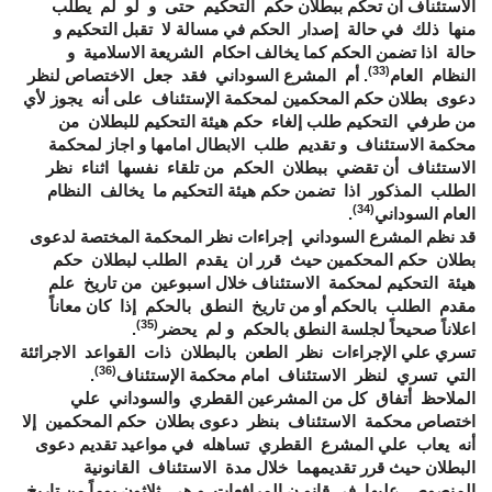
الاستئناف أن تحكم ببطلان حكم التحكيم حتى و لو لم يطلب
منها ذلك في حالة إصدار الحكم في مسالة لا تقبل التحكيم و
حالة اذا تضمن الحكم كما يخالف احكام الشريعة الاسلامية و
(33)
النظام العام
. أم المشرع السوداني فقد جعل الاختصاص لنظر
دعوى بطلان حكم المحكمين لمحكمة الإستئناف على أنه يجوز لأي
من طرفي التحكيم طلب إلغاء حكم هيئة التحكيم للبطلان من
محكمة الاستئناف و تقديم طلب الابطال امامها و اجاز لمحكمة
الاستئناف أن تقضي ببطلان الحكم من تلقاء نفسها اثناء نظر
الطلب المذكور اذا تضمن حكم هيئة التحكيم ما يخالف النظام
(34)
العام السوداني
.
قد نظم المشرع السوداني إجراءات نظر المحكمة المختصة لدعوى
بطلان حكم المحكمين حيث قرر ان يقدم الطلب لبطلان حكم
هيئة التحكيم لمحكمة الاستئناف خلال اسبوعين من تاريخ علم
مقدم الطلب بالحكم أو من تاريخ النطق بالحكم إذا كان معاناً
(35)
اعلاناً صحيحاً لجلسة النطق بالحكم و لم يحضر
.
تسري علي الإجراءات نظر الطعن بالبطلان ذات القواعد الاجرائئة
(36)
التي تسري لنظر الاستئناف امام محكمة الإستئناف
.
الملاحظ أتفاق كل من المشرعين القطري والسوداني علي
اختصاص محكمة الاستئناف بنظر دعوى بطلان حكم المحكمين إلا
أنه يعاب علي المشرع القطري تساهله في مواعيد تقديم دعوى
البطلان حيث قرر تقديمهما خلال مدة الاستئناف القانونية
المنصوص عليها في قانو ن المرافعات و هي ثلاثون يوماً من تاريخ