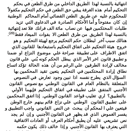
انتهائية بالنسبة لهذا الطريق الداخلي من طرق الطعن في بحكم
التحكيم أمام هذه الغرفة يبقي حق الطعن في حكم التحكيم مكفولاً
للمحكوزم عليه عن طريق الطعن القضائي أمام المحاكم الوطنية
إن كان مفتوحاً و أما الأحكام الصادرة في الدعاوي التي تزيد
طلبات المحتكمين فيها عن نصاب مائة الف فرانك فلا تعد إنتهائية
(20)
بالنسبة لهذا الطريق من طرق الطعن الا بفوات الميعاد فقط
.
هنالك سبب آخر لبطلان حكم التحكيم يرجع لهيئة التحكيم و هو
خروج هيئة التحكيم على اتفاق التحكيم باستبعادها للقانون الذي
اتفق الاطراف على تطبيقة صراحة علي موضوع النزاع او ضمنا
و تطبيق قانون اخر الأمر الذي يبطل الحكم كونه بُني علي قانون
مخالف لإرادة الطرفين علي الرغم من أن هذه الحالة تؤكد اتساع
نطاق إرادة المحتكمين في التحكيم يتعين تقيد المحكمين بها
السؤال الذي يطرح نفسه اذا تبين وجود تعارض في النصوص
المتعلقة بالنظام العام في القانون الوطني مع نصوص القانون
الأجنبي المتفق على تطبيقه في اتفاق التحكيم فإيهما الأولي
بالتطبيق؟ اري تغليب قواعد القانون الوطني. إذا اتفق المحكمين
على تطبيق القانون الوطني علي نزاع قائم بينهم خارج الوطن
فيتعين علي ا لمحكم أن يبحث عن النص القانوني واجب التطبيق و
يفسر الغموض الذي قد يظهر في القانون الأجنبي و إن لم يجد
نص تشريعي عليه أن يطبق أحكام العرف أو العادات الاتفاقية
التي يعترف بها القانون الأجنبي و إذا خالف ذلك يكون حكمه