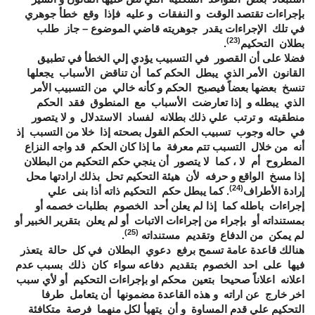
بإجراءات تقتصد الوقت و النفقات و عليه فإذا وقع خطأ جوهري
في تلك الإجراءات يقدر جوهريته قاضي الموضوع – جاز طلب
(23)
بطلان التحكيم
.
فضلا على أن القصور في التسبيب يؤدي إلي الخطأ في تطبيق
القانون الأمر الذي يبطل الحكم كما أن تناقض الأسباب يجعلها
تنسخ بعضها بعضاً فيصبح الحكم و كأنه خالي من التسبيب الأمر
الذي يبطله و إذا تعارضت الأسباب مع المنطوق فقد الحكم
منطقيته و ترتب علي ذلك بطلانه لفساد الاستدلال و لا يتصور
في حاله وجوب تسبيب الحكم القول بصحته إذا خلا من التسبب إذ
أنه من خلال التسبب تتم معرفة ما إذا كان الحكم قد واجه النزاع
المطروح أم لا ، كما لا يتصور أن ينجي حكم التحكيم من البطلان
إذا مسخ الواقع و حرفه لأن هيئة التحكيم تحل بذلك ارادتها محل
(24)
إرادة الأطراف
. كما يبطل حكم التحكيم ذاته أذا بنى علي
إجراءات باطله كما إذا لم يعلن أحد الخصوم بطلبات خصمه أو
بمستنداته أو بإجراء من إجراءات الاتبات أو لم يعلن بتقرير الخبير أو
(25)
لم يمكن من الدفاع وتقديم مستنداته
.
هنالك قاعدة عامة تسمح برفع دعوي البطلان في كل حالة يتعذر
فيها على احد الخصوم بتقديم دفاعه سواء كان ذلك بسبب عدم
اعلانه اعلاناً صحيحا بتعين محكم او بإجراءات التحكيم أو لأي سبب
اخر خارج عن اراته و هذه القاعدة مضمونها أن يتعامل طرفا
التحكيم علي قدم المساوة و أن يتهيأ لكل منهما فرصة متكافئة