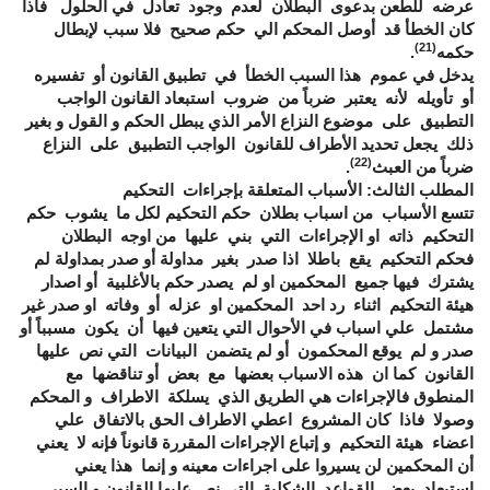
عرضه للطعن بدعوى البطلان لعدم وجود تعادل في الحلول فاذا
كان الخطأ قد أوصل المحكم الي حكم صحيح فلا سبب لإبطال
(21)
حكمه
.
يدخل في عموم هذا السبب الخطأ في تطبيق القانون أو تفسيره
أو تأويله لأنه يعتبر ضرباً من ضروب استبعاد القانون الواجب
التطبيق على موضوع النزاع الأمر الذي يبطل الحكم و القول و بغير
ذلك يجعل تحديد الأطراف للقانون الواجب التطبيق على النزاع
(22)
ضرباً من العبث
.
المطلب الثالث: الأسباب المتعلقة بإجراءات التحكيم
تتسع الأسباب من اسباب بطلان حكم التحكيم لكل ما يشوب حكم
التحكيم ذاته او الإجراءات التي بني عليها من اوجه البطلان
فحكم التحكيم يقع باطلا اذا صدر بغير مداولة أو صدر بمداولة لم
يشترك فيها جميع المحكمين او لم يصدر حكم بالأغلبية أو اصدار
هيئة التحكيم اثناء رد احد المحكمين او عزله أو وفاته او صدر غير
مشتمل علي اسباب في الأحوال التي يتعين فيها أن يكون مسبباً أو
صدر و لم يوقع المحكمون أو لم يتضمن البيانات التي نص عليها
القانون كما ان هذه الاسباب بعضها مع بعض أو تناقضها مع
المنطوق فالإجراءات هي الطريق الذي يسلكة الاطراف و المحكم
وصولا فاذا كان المشروع اعطي الاطراف الحق بالاتفاق علي
اعضاء هيئة التحكيم و إتباع الإجراءات المقررة قانوناً فإنه لا يعني
أن المحكمين لن يسيروا على اجراءات معينه و إنما هذا يعني
استبعاد بعض القواعد الشكلية التي نص عليها القانون و السير