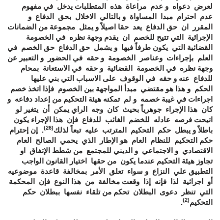
لعرض دعواه و عدم مراعاة هذه المتطلبات يدخل في مفهوم
عدم احترام مبدا المساواة و بالتالي الاخلال بحق الدفاع و
المقرر ان حق الدفاع يعد حقا اصيلاً و يمثل مجموعة من الضمانات
الإجرائية التي تتيح للخصم ان يقدم وجهة نظره في الخصومة
القضائية التي يكون طرفاً فيها و يشمل حق الدفاع حق الخصم في
العلم بإجراءات وعناصر الخصومة و حقه في الحضور و التعبير عن
وجهة نظره في الخصومة القضائية و حقه في الاستعانة بمحام
للدفاع عنه و حقه في الوقوف على الاسباب التي بني عليها
الحكم و هذا هو مقتضي مبدأ المواجهة بين الخصوم فإذا اتخذ خصم
اجراءات في غيبة خصمه و لم تمكنه هيئة التحكيم من إعداد دفاعه و
كان هذا الإجراء جوهرياً بحيث كان وجه الراي يمكن أن يتغير لو
اتيحت فرصه عادله للخضم الغائب للدفاع فإن هذا الإجراء يكون
(26)
باطلاً و يبطل حكم التحكيم المترتب عليه تبعاً لذلك
. إن إحترام
حكم التحكيم للنظام العام هو الإطار الذي يحمي الصالح العام
الاقتصادي و الاجتماعي و الديني للمجتمع من شطط الإتفاق او
تجاوز هيئة التحكيم عندما يكون من حقها اختيار القانون الواجب
التطبيق علي النزاع و سواء تعلق الأمر بمخالفة قاعدة موضوعيه
أو اجرائية لذا فإنه إذا وقعت مخالفة من هذا النوع فإن المحكمة
التي تنظر دعوى البطلان تحكم من تلقاء نفسها ببطلان حكم
(2)
التحكيم
.