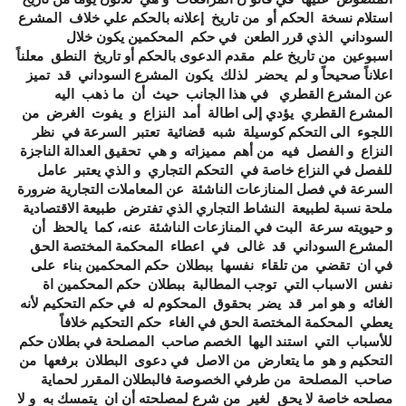
استلام نسخة الحكم أو من تاريخ إعلانه بالحكم علي خلاف المشرع
السوداني الذي قرر الطعن في حكم المحكمين يكون خلال
اسبوعين من تاريخ علم مقدم الدعوى بالحكم أو تاريخ النطق معلناً
اعلاناً صحيحاً و لم يحضر لذلك يكون المشرع السوداني قد تميز
عن المشرع القطري في هذا الجانب حيث أن ما ذهب اليه
المشرع القطري يؤدي إلى اطالة أمد النزاع و يفوت الغرض من
اللجوء الى التحكم كوسيلة شبه قضائية تعتبر السرعة في نظر
النزاع و الفصل فيه من أهم مميزاته و هي تحقيق العدالة الناجزة
للفصل في النزاع خاصة في التحكم التجاري و الذي يعتبر عامل
السرعة في فصل المنازعات الناشئة عن المعاملات التجارية ضرورة
ملحة نسبة لطبيعة النشاط التجاري الذي تفترض طبيعة الاقتصادية
و حيويته سرعة البت في المنازعات الناشئة عنه، كما يالحظ أن
المشرع السوداني قد غالى في اعطاء المحكمة المختصة الحق
في ان تقضي من تلقاء نفسها ببطلان حكم المحكمين بناء على
نفس الاسباب التي توجب المطالبة ببطلان حكم المحكمين اة
الغائه و هو امر قد يضر بحقوق المحكوم له في حكم التحكيم لأنه
يعطي المحكمة المختصة الحق في الغاء حكم التحكيم خلافاً
للأسباب التي استند اليها الخصم صاحب المصلحة في بطلان حكم
التحكيم و هو ما يتعارض من الاصل في دعوى البطلان برفعها من
صاحب المصلحة من طرفي الخصوصة فالبطلان المقرر لحماية
مصلحه خاصة لا يحق لغير من شرع لمصلحته أن ان يتمسك به و لا