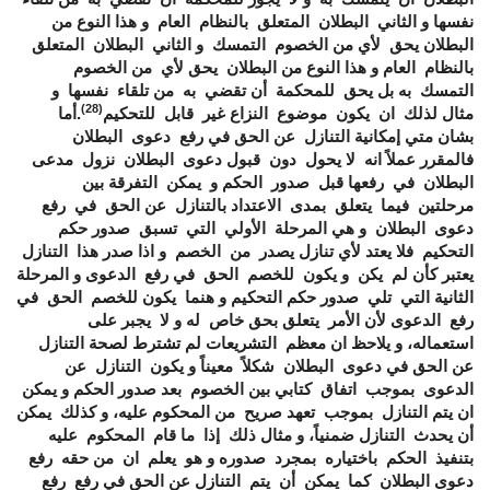
نفسها و الثاني البطلان المتعلق بالنظام العام و هذا النوع من
البطلان يحق لأي من الخصوم التمسك و الثاني البطلان المتعلق
بالنظام العام و هذا النوع من البطلان يحق لأي من الخصوم
التمسك به بل يحق للمحكمة أن تقضي به من تلقاء نفسها و
(28)
مثال لذلك ان يكون موضوع النزاع غير قابل للتحكيم
.أما
بشان متي إمكانية التنازل عن الحق في رفع دعوى البطلان
فالمقرر عملاً انه لا يحول دون قبول دعوى البطلان نزول مدعى
البطلان في رفعها قبل صدور الحكم و يمكن التفرقة بين
مرحلتين فيما يتعلق بمدى الاعتداد بالتنازل عن الحق في رفع
دعوى البطلان و هي المرحلة الأولي التي تسبق صدور حكم
التحكيم فلا يعتد لأي تنازل يصدر من الخصم و اذا صدر هذا التنازل
يعتبر كأن لم يكن و يكون للخصم الحق في رفع الدعوى و المرحلة
الثانية التي تلي صدور حكم التحكيم و هنما يكون للخصم الحق في
رفع الدعوى لأن الأمر يتعلق بحق خاص له و لا يجبر على
استعماله، و يلاحظ ان معظم التشريعات لم تشترط لصحة التنازل
عن الحق في دعوى البطلان شكلاً معيناً و يكون التنازل عن
الدعوى بموجب اتفاق كتابي بين الخصوم بعد صدور الحكم و يمكن
ان يتم التنازل بموجب تعهد صريح من المحكوم عليه، و كذلك يمكن
أن يحدث التنازل ضمنياً، و مثال ذلك إذا ما قام المحكوم عليه
بتنفيذ الحكم باختياره بمجرد صدوره و هو يعلم ان من حقه رفع
دعوى البطلان كما يمكن أن يتم التنازل عن الحق في رفع رفع