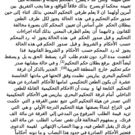
تعيينه محكما او يصرح بذلك خلافاً للواقع، و هنا يجب التفريق بين
أمرين أولهما ان لا يعلم طرفي التحكيم المعني بذلك اثناء إلى حين
صدور حكم التحكيم و في هذه الحالة يجوز لكل طرف الطعن
ببطلان الحكم علي أساس أن تعيين المحكم كان بصورة مخالفة
للقانون و ثانيهما أن يعلم الطرف المعني بذلك أثناء اجراءات
التحكيم و قبل صدور الحكم في هذه الحالة يجوز له رد المحكم
حسب الأحكام و الشروط و قبل صدور الحكم في هذه الحالة
يجوز له رد المحكم حسب الأحكام و الشروط القانونية فذا
انقضت مدة الرد دون تقدم طلب الرد يسقط الحق به بل و يسقط
(1)
ايضاً الحق برفع بطلان حكم التحكيم
. و في حالة مشابهة صدر
(19)
حكم تحكيم خارج المنطقة العربية
. الجدير بالذكر أن غرفة
التحكيم البحري بباريس نظمت وفق لائحتها في مادتها الخامسة
عشرة أن يكون الطعن التحكيمي امامها للأحكام الصادرة عن هيئة
التحكيم التابعة لها و بينت أن الاحكام التحكيمية القابلة للطعن
الداخلي أمام غرفة التحكيم البحري بباريس هي الأحكام التحكيمية
التي تصدر عن هيئة التحكيم التي تتبع نفس الغرفة و التي حكمت
في النزاع ابتداءً بصفتها هيئة التحكيم الدرجة الأولي و هي التي
تزيد قيمة الطلب المرفوع من المدعي إلي الغرفة عن مائة الف
فرنك، و بمفهوم المخالفة فأن نقص نصاب الطلب عن مائة الف
فرنك ال يقبل الطعن فيه، و بهذا النصاب الإنتهائي لقيمة الدعوى
فتعتبر الأحكام الصادرة في حدود هذا النصاب و ما دونه أحكاماً