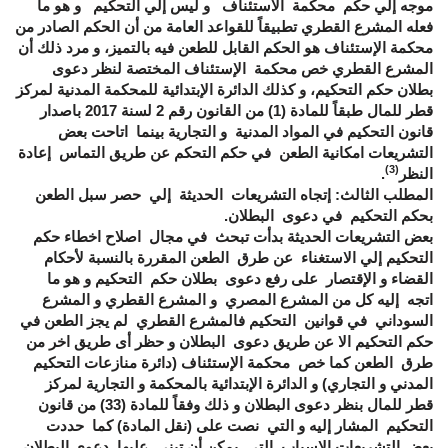
موجه إلي حكم محكمة الاستئناف و ليس إلي التحكيم و هو ما
فعله المشرع القطري تطبيقاً للقواعد العامة من أن الحكم الصادر من
محكمة الإستئناف هو الحكم القابل للطعن فيه بالتميز، و مرد ذلك أن
المشرع القطري خص محكمة الإستئناف المختصة لنظر دعوى
بطلان حكم التحكيم، و كذلك الدائرة الإبتدائية للمحكمة المدنية لمركز
قطر للمال طبقاً للمادة (1) من القانون رقم 2 لسنة 2017 باصدار
قانون التحكيم في المواد المدنية و التجارية بينما اتاحت بعض
التشريعات امكانية الطعن في حكم التحكم عن طريق التماس إعادة
(3)
النظر
.
المطلب الثالث: إتجاه التشريعات الحديثة إلي حصر سبل الطعن
بحكم التحكيم في دعوى البطلان.
بعض التشريعات الحديثة بدأت تبحث في مجال اصلاح اخطاء حكم
التحكيم إلي الاستغناء عن طرق الطعن المقررة بالنسبة لأحكام
القضاء و الإقتصار على رفع دعوى بطلان حكم التحكيم و هو ما
اتجه إليه كل من المشرع المصري و المشرع القطري و المشرع
السوداني في قوانين التحكيم فالمشرع القطري لم يجز الطعن في
حكم التحكيم الا عن طريق دعوى البطلان و حظر أى طريق اخر من
طرق الطعن كما خص محكمة الإستئناف (دائرة منازعات التحكيم
المدني و التجاري) و الدائرة الإبتدائية بالمحكمة و التجارية لمركز
قطر للمال بنظر دعوى البطلان و ذلك وفقاً للمادة (33) من قانون
التحكيم المشار إليه و التي نصت على (نقل المادة) كما حددت
بعض التشريعات الاسباب التي يمكن أن تبني عليها دعوى البطلان