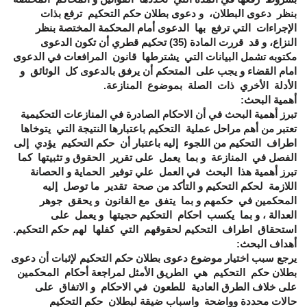
بنظر دعوى البطلان، و دعوى بطلان حكم التحكيم ترفع بذات
الإجراءات التي ترفع بها الدعوى أمام المحكمة المختصة بنظر
النزاع، و قد قررت المادة (35) تحكيم قطري أن تكون الدعوى
مكتوبه تشمل البيانات التي يشترطها قانون المرافعات في الدعوى
امام القضاء و يجب على المتحكم أن يرفق بالدعوى كل الوثائق و
الأدلة الأخري ذات الصلة بموضوع المنازعة.
أهمية البحث:
تبرز أهمية البحث في أن الاحكام الصادرة في المنازعات التحكيمية
تعتبر من أهم مراحل عملية التحكيم باعتبارها النتيجة التي يتوخاها
اطراف التحكيم من اللجوء إليه باعتبار أن حكم التحكيم يؤدي إلى
الفصل في المنازعة و بما يعمل على تقرير الحقوق و تثبيتها كما
تبرز أهمية هذا البحث في العمل علي توفير الحماية و الحصانة
اللازمة لحكم التحكيم و التأكد من صحة تقدير ما توصل إليه
المحكمين في حكمهم و بما يتفق مع القانون و يحقق جوهر
العدالة ، و بما يكسب احكام التحكيم حجيتها و يعمل على
استحقاق اطراف التحكيم لحقوقهم التي كفلها لهم حكم التحكيم.
أهداف البحث:
يرجع سبب اختيار موضوع دعوى بطلان حكم التحكيم لإثبات أن دعوى
بطلان حكم التحكيم هي الطريق الأمثل لمراجعة أحكام المحكمين
على خلاف الطرق العادية للطعون في الاحكام و الاتفاق على
حالات محددة وواضحة واسباب ضيقة لبطلان حكم التحكيم