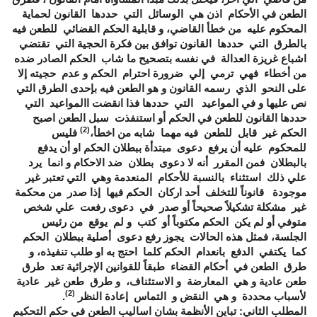
الطعن في الأحكام اذن هي الوسائل التي حددها القانون لحماية
المحكوم عليه من خطأ القاضي، و قابلية الحكم القضائي للطعن فيه
بالطرق التي حددها القانون توافق بين فكرة الحجية التي تقتضي
اشباع غريزة العدالة في نفسه بتصحيح ما شاب الحكم الصادر ضده
من أخطاء فهي ترمي إلي ضرورة احترام الحكم و عدم حجيته إلا
على النحو الذي رسمه القانون و هو الطعن فيه بإحدى الطرق التي
نص عليها و في المواعيد التي حددها فذا انقضت االمواعيد التي
حددها القانون للطعن في الحكم أو استنفذت سبل الطعن اصبح
(2)
الحكم غير قابل للطعن فيه مهما شابه من اخطأ،
فليس
للمحكوم عليه أن يرفع دعوى مبتدأة ببطلان الحكم او أن يدفع
بالبطلان فمن المقرر أنه لا دعوى بطلان ضد الاحكام و انما يرد
علي ذلك استثناء بالنسبة للأحكام المنعدمة وهي التي تعتبر غير
موجودة قانوناً للتخلف أحد اركان الحكم فيها إذا صدر من محكمة
غير مشكلة تشكيلاً صحيحاً أو صدر في دعوى رفعت علي شخص
متوفي أو لم يكن الحكم مكتوباً أو كتب و لم يوقع من رئيس
الجلسة، فمثل هذه الحالات يجوز رفع دعوى أصلية ببطلان الحكم
كما يكتفي الدفع بانعدام الحكم كلما احتج به او طلب تنفيذه، و
طرق الطعن في أحكام القضاء طبقاً للقوانين الإجرائية تعد طرق
طعن عادية و هي المعارضة و الاستئناف، و طرق طعن غير عادية
(2)
لأسباب محددة و هي النقض و التماس إعادة النظر
.
المطلب الثاني: تباين الأنظمة بشان اساليب الطعن في حكم التحكيم