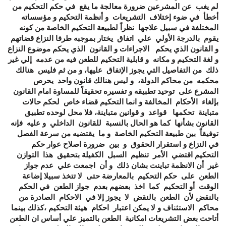
لم يغب عن المشرعين ضرورة معالجة ما يقع في حكم التحكيم من
أخطأ في ضوء إختلاف التشريعات و أنظمة التحكيم و مؤسساته
المختلفة في سبيل علاجها نظراً لطبيعة التحكيم الخاصة من كونه
يقوم بالدرجة الأولي علي اتفاق يختار بموجبه طرفا النزاع قضاتهم
و القانون الذي يحكم الاجراءات و القانون الذي يحكم موضوع النزاع
و لغة التحكيم و مكانه و قابلية التحكيم للطعن فيه من عدمه إلي غير
ذلك من التفاصيل التي يجوز الإتفاق عليها، و من ثم فليس هنالك
محكمه من محاكم الدولة، و ليس هنالك قانون واحد يحرص
المشرع على توحيد تطبيقه و تفسيره تحقيقاً للمساوة امام القانون
بإلغاء الأحكام المخالفة و انما التحكيم قضاء خاص لحكم حالات
متباينة تحكمها قواعد و قوانين متباينة، فلا محل لوحده تطبيق
القانون بشأنها كما هو الحال بالنسبة للقانون الداخلي و عليه فإنه
توفيقاً بين طبيعة التحكيم الخاصة و ما يقتضيه من سرعة الفصل
في النزاع و استقرار الحقوق و بين ضرورة اصلاح عوار حكم
التحكيم اقتضي الأمر تنظيم السبل الكفيلة بتحقيق هذا التوازن
غير أن الانظمة تباينت بشان ذلك و أن اجمعت علي عدم جواز
الطعن على حكم التحكيم بالمعارضة حتى لا تتخذ سبيلا إضاعة
الوقت أو التحكيم كما اخذ بعضهم بعدم جواز الطعن في الحكم
بالنقض لأن الطعن بالنقض لا يجوز إلا في الاحكام الصادرة من
محاكم الاستئناف و لا يمكن اعتبار احكام هيئة التحكيم ،كذلك بينما
أتاحت بعض التشريعات امكانية الطعن بالتميز علي أساس ان الطعن