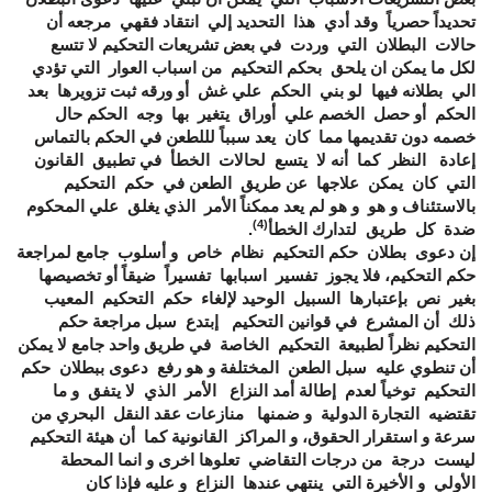
تحديداً حصرياً وقد أدي هذا التحديد إلي انتقاد فقهي مرجعه أن
حالات البطلان التي وردت في بعض تشريعات التحكيم لا تتسع
لكل ما يمكن ان يلحق بحكم التحكيم من اسباب العوار التي تؤدي
الي بطلانه فيها لو بني الحكم علي غش أو ورقه ثبت تزويرها بعد
الحكم أو حصل الخصم علي أوراق يتغير بها وجه الحكم حال
خصمه دون تقديمها مما كان يعد سبباً لللطعن في الحكم بالتماس
إعادة النظر كما أنه لا يتسع لحالات الخطأ في تطبيق القانون
التي كان يمكن علاجها عن طريق الطعن في حكم التحكيم
بالاستئناف و هو و هو لم يعد ممكناً الأمر الذي يغلق علي المحكوم
(4)
ضدة كل طريق لتدارك الخطأ
.
إن دعوى بطلان حكم التحكيم نظام خاص و أسلوب جامع لمراجعة
حكم التحكيم، فلا يجوز تفسير اسبابها تفسيراً ضيقاً أو تخصيصها
بغير نص بإعتبارها السبيل الوحيد لإلغاء حكم التحكيم المعيب
ذلك أن المشرع في قوانين التحكيم إبتدع سبل مراجعة حكم
التحكيم نظراً لطبيعة التحكيم الخاصة في طريق واحد جامع لا يمكن
أن تنطوي عليه سبل الطعن المختلفة و هو رفع دعوى ببطلان حكم
التحكيم توخياً لعدم إطالة أمد النزاع الأمر الذي لا يتفق و ما
تقتضيه التجارة الدولية و ضمنها منازعات عقد النقل البحري من
سرعة و استقرار الحقوق، و المراكز القانونية كما أن هيئة التحكيم
ليست درجة من درجات التقاضي تعلوها اخرى و انما المحطة
الأولي و الأخيرة التي ينتهي عندها النزاع و عليه فإذا كان