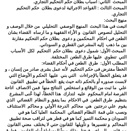
المبحث الثاني: أسباب بطلان حكم التحكيم التجاري.
المبحث الثالث : القواعد الاجرائية لدعوى بطلان حكم التحكيم
التجاري.
منهج البحث:
اتبعت في هذا البحث المنهج الوصفي التحليلي من خلال الوصف و
التحليل لنصوص القانون و الأراء الفقهية و ما ارساه القضاء بشان
الطعن في احكام المحكمين و دعوى بطلان حكم التحكيم مقارنة
بين ما ذهب إليه المشرعين القطري و السوداني.
المبحث الأول: شمول دعوى بطلان حكم التحكيم لكل الأسباب
التي تنطوي عليها طرق الطعن المختلفة.
المطلب الأول: طرق الطعن في أحكام القضاء:
الخطأ مفترض فى حكم التحكيم لأنه عمل بشرى صادر من إنسان ، و
قد يتعلق الخطأ بالإجراءات التي بني عليها الحكم و الأوضاع التي
لابست صدوره أو بالحكم ذاته حيث يقع الخطأ في تطبيق القانون
علي ما ثبت من الوقائع و استخلص النتائج منها فمن الانصاف اتاحة
الفرصة امام المحكوم عليه لتدارك هذا الخطأ، لهذا عٌنى المشرع
بتنظيم طرق الطعن في الاحكام بما يتفق و النظام القضائي الذي
يقوم علي درجتين هي محاكم الدرجة الأولي و محاكم الاستئناف
ونصب علي قمة النظام القضائي المحكمة العليا كما هو في
السودان و محكمة التميز كما هو في قطر هي لتراقب صحة تطبيق
المحاكم و تفسيرها و تأويلها للقانون حتي لا يختلف معني القانون
من قاضي الي اخر، فيختل بذلك مبدأ المساواة أمام القانون ، فطرق