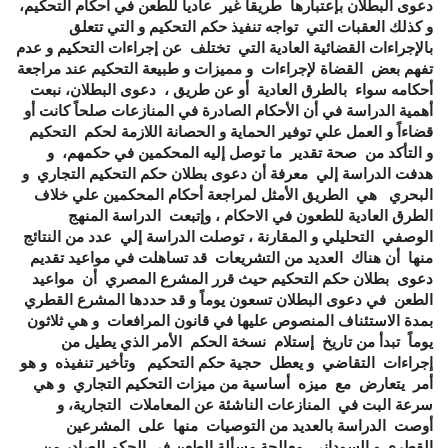
دعوى البطلان بإعتبارها طريقاً غير عادياً للطعن في أحكام التحكيم،
و كذلك العقبات التي تواجه تنفيذ حكم التحكيم و التي تتعلق
بالإجراءات القضائية العادية التي تختلف عن إجراءات التحكيم و عدم
تفهم بعض القضاة لإجراءات و مميزات و طبيعة التحكيم عند مراجعة
أحكامه سواء بالطرق العادية أو عن طريق ، دعوى البطلان، نبعت
أهمية الدراسة في أن الأحكام الصادرة في المنازعات صلحاً كانت أو
قضاءاً و العمل علي توفير الحماية و الحصانة اللازمة لحكم التحكيم
و التأكد من صحة تقدير ما توصل إليه المحكمين في حكمهم، و
هدفت الدراسة إلي معرفة أن دعوى بطلان حكم التحكيم التجاري و
البحري هي الطريق الأمثل لمراجعة أحكام المحكمين علي خلاف
الطرق العادية للطعون في الاحكام ، وإتبعت الدراسة المنهج
الوصفي التحليلي و المقارنة ، توصلت الدراسة إلي عدد من النتائج
منها أن هناك العديد من التشريعات قد تساهلت في مواعيد تقديم
دعوى بطلان حكم التحكيم حيث قرر المشرع المصري أن مواعيد
الطعن في دعوى البطلان تسعون يوماً و قد حددها المشرع القطري
بمدة الاستئناف المنصوص عليها في قانون المرافعات و هي ثلاثون
يوماً تبدأ من تاريخ إستلام نسخة الحكم الأمر الذي يطيل من
إجراءات التقاضي و يعطل حجية حكم التحكيم وتأخير تنفيذه و هو
أمر يتعارض مع ميزه أساسية من ميزات التحكيم التجاري و هي
سرعة البت في المنازعات الناشئة عن المعاملات التجارية، و
أوصت الدراسة بالعديد من التوصيات منها على المشرعين
القطري و السوداني معالجة مسألة الطعن في الحكم الصادر من