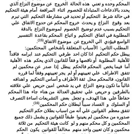
المحكم وحده و تعني هذه الحالة الخروج عن موضوع النزاع الذي
يحدد بالادعاءات المتبادلة للخصوم اثناء المرافعة أمام هيئة التحكيم
في حالة شرط التحكيم أو تحديد في مشارطة التحكيم التي تبرم
بعد وقوع النزاع و يحدث خروج المحكم عن حدوج الاتفاق علي
التحكيم بسبب عدم توضيخ الخصوم لموضوع النزاع بالدقة
المطلوبة في اتفاق التحكيم و اتباع المحكم بقاعدة التفسير
(15)
الواسع فيؤدي الي الخروج عن موضوع الاتفاق
.
المطلب الثاني:
الأسباب المتعلقة بأشخاص المحتكمين:
يبطل حكم التحكيم اذا كان احد طرفي التحكيم عند ابرامه فاقداً
للأهلية المطلوبة أو ناقصها و فقاً للقانون الذي يحكم هذه الأهلية
أما فيما يخص المحكم فالحكم يبطل إذا صدر عن محكمين لم
تتفق الاطراف علي تعيينهم أو لم يجر تعيينهم وفقاً لما قرره
القانون، فالمحكم محل ثقة الأطراف و أساس التحكيم و اهدافه
غالباً ما تكون وضع النزاع في يد شخص امين حريص علي علاقته
بالطرفين و حريص علي تحقيق العدالة من هناء جاء هذا المحكم
حفاظاً علي هذا الهدف، و تجعل بعض التشريعات اساءة التصرف
(16)
أو السلوك و الفساد سبباً لبطلان حكم المحكمين
.
تتفق معظم القوانين علي أنه من اسباب بطلان حكم التحكيم
صدوره من محكمين لم يعينوا طبقاً للقوانين و يشمل ذلك جميع
المحكمين و كل محكم منهم و لو كانت هيئة التحكيم من ثلاثة
محكمين و كان تعيين واحد منهم مخالفاً للقوانين يكون الحكم