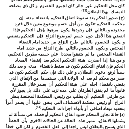
كان محل التحكيم غير جائر كان لجميع الخصوم و كل ذي مصلحه
(13)
التمسك بهذا البطلان
.
(ج) صدور الحكم بعد سقوط اتفاق التحكيم بانقضاء مدته إن
محكمة التحكيم تتكون من أجل حسم موضوع معين خلال فترة
محدودة و بالتالي فإن وجودها يكون مرهونا بإجل التحكيم فإذا
انقضي هذا الأجل دون حسم لموضوع النزاع فإن التحكيم ينقضي
و يكون للخصوم بالتالي طرح النزاع من جديد امام القضاء
المختص و يكون للخصوم بالتالي طرح النزاع من جديد امام
القضاء المختص ما لم يتفقوا مجددا علي حسمه بطريق التحكيم،
و من هنا إذا اصدرت هيئة التحكيم الحكم بعد إنقضاء الميعاد
الحكم فإن اتفاق التحكيم يكون قد سقط بانقضاء مدته و يعد ذلك
سبباً لرفع دعوى البطلان، و علي ذلك فإن حكم التحكيم يكون قد
صدر من محكم لم يعد له الولاية التي يستمدها من الإتفاق الذي
يقضي بانقضاء اجله علي هيئة التحكيم أن يصدر خلال المقررة
قانوناً ما لم يتفق الطرفان علي مده تزيد علي ذلك بل يجوز لأي
من طرفي التحكيم أن يطلب من رئيس، المحكمة المختصة بنظر
النزاع أو رئيس محكمة الاستئناف التي يتفق عليها أن يصدر أمراً
(14)
بتحديد ميعاد اضافي أو بأنهاء اجراءات التحكيم
.
(د) حالة تجاوز المحكم حدود اتفاق التحكيم أو فصله في مسألة لم
يشملها الاتفاق: تتميز هذه الحالة عن الحالات الاخري بأن الخطأ
الذي يسمح بالبطلان ليس راجعا إلي فعل الخصوم و لكن الي خطأ