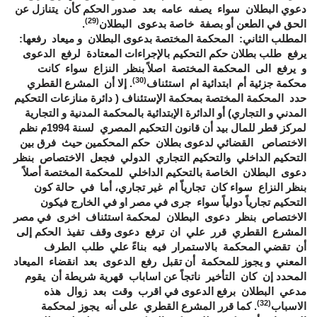
دعوي البطلان سواء يصفه عامه بعد صدور الحكم كأن يتنازل عن
(29)
الحق في الطعن أو بصفة خاصة بدعوى البطلان
.
المطلب الثاني: المحكمة المختصة بدعوى البطلان و ميعاد رفعها:
يرفع طلب بطلان حكم التحكيم بالإجراءات المعتادة لرفع الدعوى
و يرفع الى المحكمة المختصة اصلاً بنظر النزاع سواء كانت
(30)
محكمة جزئية أم ابتدائية ام استئناف
. إلا أن المشرع القطري
حدد المحكمة المختصة بمحكمة الإستئناف ( دائرة منازعات التحكيم
المدني و التجاري) أو الدائرة الإبتدائية بالمحكمة المدنية و التجارية
لمركز قطر للمال بيد أن قانون التحكيم المصري لسنة 1994م نظم
الاختصاص القضائي لدعوى بطلان حكم المحكمين حيث فرق بين
التحكيم الداخلي والتحكيم التجاري الدولي فجعل الاختصاص بنظر
دعوى البطلان الخاصة بالتحكيم الداخلي للمحكمة المختصة أصلاً
بنظر النزاع سواء كان تجارياّ ام غير تجاري، أما في حالة كون
التحكيم تجارياً دولياً سواء جرى في مصر او في الخارج فيكون
الاختصاص بنظر دعوى البطلان لمحكمة استئناف اخرى في مصر
المشرع القطري قرر علي ان ترفع دعوى وقف تفيذ الحكم إلى
أن تقضي المحكمة بالاستمرار فيه بناءً علي طلب الطرف
المعني و يجوز للمحكمة أن تقبل رفع الدعوى بعد انقضاء الميعاد
المحدد إن كان التأخير ناتجاً عن اساباب قهرية شريطة أن يقوم
مدعي البطلان برفع الدعوى في اقرب وقت بعد زوال هذه
(32)
الاسباب
. كما قرر المشرع القطري على أنه يجوز لمحكمة