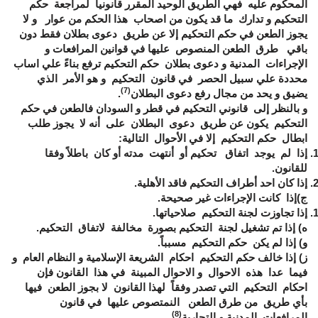
المحكوم عليه فهي الطريق الوحيد المقرر قانونياً لمراجعة حكم
التحكيم و تدارك ما قد يكون من اصحاب هذا الحكم من عوار و لا
يجوز الطعن في حكم التحكيم إلا عن طريق دعوى بطلان فقط دون
باقي طرق الطعن المنصوص عليها في قوانين المرافعات و
الإجراءات المدنية و دعوى بطلان حكم التحكيم ترفع بناءً علي اساب
محددة علي سبيل الحصر في قانون التحكيم و هو الأمر الذي
(7)
يضيق و يحد من مجال رفع دعوى البطلان
.
و بالنظر إلى قانوني التحكيم في قطر و السودان فالطعن في حكم
التحكيم يكون عن طريق دعوى البطلان على أنه لا يجوز طلب
ابطال حكم التحكيم إلا في الأحوال التالية:
إذا لم يوجد اتفاق تحكيم أو أنتهت مدته أو كان باطلاً وفقا
للقانون.
إذا كان احد أطراف التحكيم فاقد الأهلية.
ج)إذا كانت الإجراءات غير صحيحة.
إذا تجاوزت لجنة التحكيم صلاحياتها.
ه) إذا تم تشغيل لجنة التحكيم بصورة مخالفة لاتفاق التحكيم.
و) إذا لم يكن حكم التحكيم مسبباً.
ز) إذا خالف حكم التحكيم احكام الشريعة الإسلامية و النظام العام و
فيما عدا هذه الاحوال و الاحوال المبينة في هذا القانون فإن
احكام التحكيم التي تصدر وفقاً لهذا القانون لا بجوز الطعن فيها
بأي طريق من طرق الطعن النمتصوص عليها في قانون
(8)
المرافعات المدنية و التجارية
.