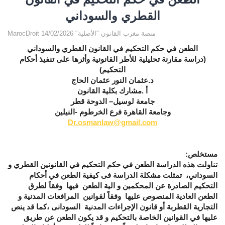
القطري والسوداني
MarocDroit منصة مغرب القانون "الأصلية" 14/02/2026
الطعن في حكم التحكيم في القانون القطري والسوداني
(دراسة مقارنة تحليلية للأطر القانونية وأثرها على تنفيذ أحكام
التحكيم)
د.عثمان النور عثمان الحاج
أ .مشارك بكلية القانون
جامعة لوسيل– الدوحة قطر
وجامعة القاهرة فرع الخرطوم -النيلين
Dr.osmanlaw@gmail.com
مستخلص:
تناولت هذه الدراسة الطعن في حكم التحكيم في القانونين القطري و
السوداني، تمثلت مشكلة الدراسة فى كيفية الطعن في أحكام
التحكيم الصادرة عن المحكمين و الية الطعن فيها وفقاَ لطرق
الطعن العادية المنصوص عليها وفقاً لقوانين المرافعات المدنية و
التجارية القطربة أو قانون الإجراءات المدنية السودانى ،كما قد ينص
عليها في القوانين الخاصة بالتحكيم و قد يكون الطعن عن طريق