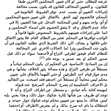
عرضه للبطلان حتي لو كان تعيين المحكمين الاخرين طبقاً
للقانون، و التعيين المخالف للقانون قد يكون بسبب مخالفة
إجراءات التعيين أو بسبب عدم توفر الشروط القانونية في
المحكم فالخصوم لهم الحق بالاتفاق علي تعيين جميع المحكمين
أو أي واحد منهم و ليس للمحكمة التدخل في هذا التعيين إلا في
حالة عدم الاتفاق و قد لا يتفق الخصوم علي اسماء المحكمين و
انما علي إجراءات تعيينهم بالشروط المنصوص عليها قانوناً و
الواجب توافرها في المحكم تعتبر من النظام العام فلا يجوز الاتفاق
علي خلافها و يضاف الي ذلك الشرط الذي تطلبه القانون في أن
يكون عدد المحكمين وترا اما الحالات الاخري غير المخالفة
للنظام العام فيجوز لطرفي النزاع أو لأحدهما سواء تم ذلك قبل
(17)
صدور الحكم او بعد صدور ه بوجه عام
.
إن من المبادئ الاساسية في التحكيم ان يكون المحكم حيادياً و
مستقلاً عن طرفي النزاع و هذه مسالة يثور الخلاف بشأنها و هي
مدى جواز قيام احد الطرفين أو حتي كليهما بالأتفاق علي تعيين
محكم ليس محايداً أو مستقلاً عن احدهم فقد اصبحت من التقاليد
بل الاعراف التحكيمية ان يصرح المحكم المرشح عند قبوله
لمهمته كتابة بأنه حيادي ، و مستقل عن اطراف النزاع و أنه لا
توجد اي ظروف من شأنها إثارة شكوك حول ذلك، و هذا يعني بإنه
ليس هنالك ما يمنع من تعييين محكم توجد شكوك حول حيدته و
استقلاله ما دام انه صرح بذلك و لم يعترض الاطراف أو احدهما
علي تعيينه ولكن قد لا يصرح المحكم بحيدته و استقلاله قبل