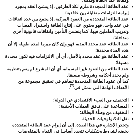
ومقابلا عما أعطاه وقدمه؛
عقد الطاقة المتجددة ملزم لكلا الطرفين، إذ ينشئ العقد بمجرد
إبرامه التزامات متقابلة بين عاقديه؛
عقد الطاقة المتجددة من العقود المركبة، إذ يجمع بين عدة اتفاقات
في عقد واحد، فهو يحتوي على إنتاج الطاقة واستيراد المعدات
وتدريب العاملين فيها، كما يتضمن التأمين واتفاقات قانونية أخرى
متداخلة؛
عقد الطاقة عقد محدد المدة، فهو وإن كان مبرما لمدة طويلة إلا أن
هذه المدة محددة؛
عقد الطاقة هو عقد محدد بالأصل، أي أن الالتزامات فيه تكون محددة
مسبقا؛
عقد الطاقة من العقود غير المسماة، أي أن المشرع لم يقم بتنظيمه
ولم يحدد أحكامه وشروطه مسبقا.
كما أن عقود الطاقة المتجددة تساهم في تحقيق مجموعة من
[35]
الأهداف الهامة التي تتمثل في
:
التخفيف من العبء الاقتصادي عن الدولة؛
المساعدة على تدفق العملات الأجنبية؛
التخفيف من وطأة البطالة؛
نقل التكنولوجيات الحديثة.
وتجدر الإشارة في هذا الصدد، إلى أن إبرام عقد الطاقة المتجددة
يخضع لشروط وشكليات تتحدد أساسا في القيام بالمفاوضات