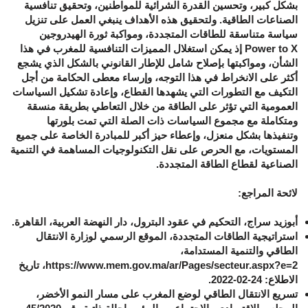
بشكل كبير، وتحسين القدرة الشرائية للمواطنين، وتحقيق تنافسية
الصناعات الطاقية. ولتحقيق هذه الأهداف ينبغي العمل على تنزيل
سياسة متناسقة للطاقات المتجددة، ومواكبة ثورة الهيدروجين
Power to X
إذ يمكن استغلال المميزات التنافسية للمغرب في هذا
الشأن، ومواكبتها بإصلاح شامل للإطار القانوني بالشكل الذي يشجع
أكثر على الانخراط في هذا التوجه، وإرساء معطى الحكامة من أجل
التكيف مع التطورات التي يشهدها القطاع، وإعادة تشكيل السياسات
العمومية التي تؤثر على الطاقة من خلال التعاطي بطريقة منسقة
ومتكاملة مع مجموع السياسات ذات الصلة التي تمت بلورتها
وتنفيذها بشكل منعزل، وإعطاء حيز أكبر للمبادرة الخاصة على جميع
المستويات، مع الحرص على نقل التكنولوجيات المساهمة في التنمية
الصناعية لقطاع الطاقة المتجددة.
لائحة المراجع:
أبوزيد سراج، التحكيم في عقود البترول، دار النهضة العربية، القاهرة.
استراتيجية الطاقات المتجددة، الموقع الرسمي لوزارة الانتقال
الطاقي والتنمية المستدامة،
https://www.mem.gov.ma/ar/Pages/secteur.aspx?e=2
، تاريخ
الاطلاع: 24-02-2022.
تسريع الانتقال الطاقي لوضع المغرب على مسار النمو الأخضر،