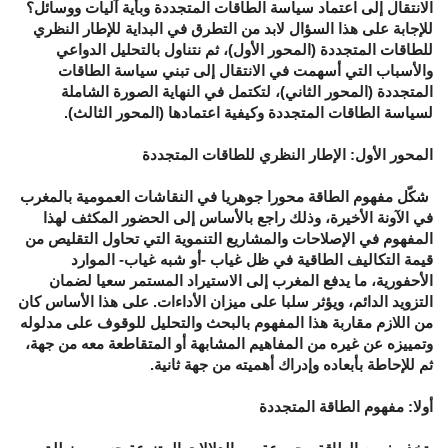
الانتقال إلى اعتماد سياسة الطاقات المتجددة وبأية آليات ووسائل؟
للإجابة على هذا السؤال لابد من التطرق في البداية للإطار النظري
للطاقات المتجددة (المحور الأول)، ثم نتناول بالتحليل الدواعي
والأسباب التي أسهمت في الانتقال إلى تبني سياسة الطاقات
المتجددة (المحور الثاني)، لتكتمل في النهاية الصورة الشاملة
لسياسة الطاقات المتجددة وكيفية اعتمادها (المحور الثالث).
المحور الأول: الإطار النظري للطاقات المتجددة
شكّل مفهوم الطاقة محورا جوهريا في النقاشات العمومية بالمغرب
في الآونة الأخيرة، وذلك راجع بالأساس إلى الحضور المكثف لهذا
المفهوم في الإصلاحات والمشاريع التنموية التي تحاول التقليص من
قيمة التكاليف الطاقية في ظل غياب -أو شبه غياب- الموارد
الأحفورية، ما يدفع المغرب إلى الاستيراد المستمر سعيا لضمان
التزويد الدائم، ويؤثر سلبا على ميزان الأداءات. على هذا الأساس كان
من اللازم مقاربة هذا المفهوم بالبحث والتحليل للوقوف على مدلوله
وتمييزه عن غيره من المفاهيم المشابهة أو المتقاطعة معه من جهة،
ثم للإحاطة بأبعاده وإدراك أهميته من جهة ثانية.
أولا: مفهوم الطاقة المتجددة