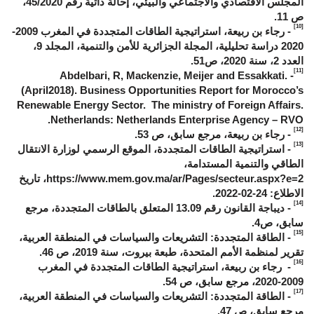
المجلس الاقتصادي والاجتماعي والبيئي، إحالة ذاتية رقم 45/2020،
ص 11.
[10]
- رجاء بن ربيعة، استراتيجية الطاقات المتجددة في المغرب 2009-
2020 دراسة تحليلية، المجلة الجزائرية للأمن والتنمية، المجلد 9،
العدد 2، سنة 2020، ص51.
[11]
- Abdelbari, R, Mackenzie, Meijer and Essakkati.
(April2018). Business Opportunities Report for Morocco’s
Renewable Energy Sector. The ministry of Foreign Affairs.
Netherlands: Netherlands Enterprise Agency – RVO.
[12]
- رجاء بن ربيعة، مرجع سابق، ص 53.
[13]
- استراتيجية الطاقات المتجددة، الموقع الرسمي لوزارة الانتقال
الطاقي والتنمية المستدامة،
https://www.mem.gov.ma/ar/Pages/secteur.aspx?e=2
، تاريخ
الاطلاع: 24-02-2022.
[14]
- ديباجة القانون رقم 13.09 المتعلق بالطاقات المتجددة، مرجع
سابق، ص4.
[15]
- الطاقة المتجددة: التشريعات والسياسات في المنطقة العربية،
تقرير لمنظمة الأمم المتحدة، طبعة بيروت، سنة 2019، ص 46.
[16]
- رجاء بن ربيعة، استراتيجية الطاقات المتجددة في المغرب
2009-2020، مرجع سابق، ص 54.
[17]
- الطاقة المتجددة: التشريعات والسياسات في المنطقة العربية،
مرجع سابق، ص 47.