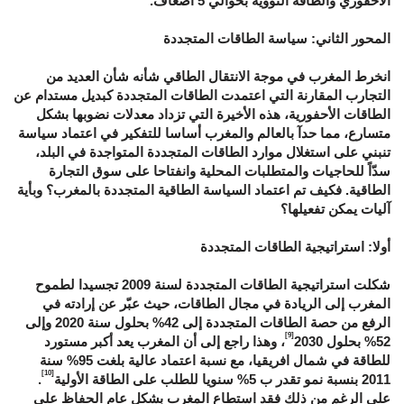
الأحفوري والطاقة النووية بحوالي 5 أضعاف.
المحور الثاني: سياسة الطاقات المتجددة
انخرط المغرب في موجة الانتقال الطاقي شأنه شأن العديد من
التجارب المقارنة التي اعتمدت الطاقات المتجددة كبديل مستدام عن
الطاقات الأحفورية، هذه الأخيرة التي تزداد معدلات نضوبها بشكل
متسارع، مما حدآ بالعالم والمغرب أساسا للتفكير في اعتماد سياسة
تنبني على استغلال موارد الطاقات المتجددة المتواجدة في البلد،
سدّاً للحاجيات والمتطلبات المحلية وانفتاحا على سوق التجارة
الطاقية. فكيف تم اعتماد السياسة الطاقية المتجددة بالمغرب؟ وبأية
آليات يمكن تفعيلها؟
أولا: استراتيجية الطاقات المتجددة
شكلت استراتيجية الطاقات المتجددة لسنة 2009 تجسيدا لطموح
المغرب إلى الريادة في مجال الطاقات، حيث عبّر عن إرادته في
الرفع من حصة الطاقات المتجددة إلى 42% بحلول سنة 2020 وإلى
[9]
52% بحلول 2030
، وهذا راجع إلى أن المغرب يعد أكبر مستورد
للطاقة في شمال افريقيا، مع نسبة اعتماد عالية بلغت 95% سنة
[10]
2011 بنسبة نمو تقدر ب 5% سنويا للطلب على الطاقة الأولية
.
على الرغم من ذلك فقد استطاع المغرب بشكل عام الحفاظ على