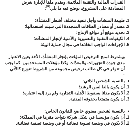
القدرات المالية والتقنية الملائمة، ويقدم ملفا للإدارة بغرض
[22]
المصادقة على المشروع، يوضح فيه ما يلي
:
طبيعة المنشآت وأجل تنفيذ مختلف أشطر المنشأة؛
مصدر أو مصادر الطاقات المتجددة التي سيتم استعمالها؛
تحديد موقع أو مواقع الإنتاج؛
الكيفيات التقنية والتعميرية والأمنية لإنجاز المنشآت؛
الإجراءات الواجب اتخاذها في مجال حماية البيئة.
ويشترط لمنح الترخيص المؤقت بإنجاز المنشأة، الأخذ بعين الاعتبار
مدى جودة التجهيزات والمعدّات وكذا مؤهلات المستخدمين. كما يجب
أن تتوفر في كل طالب ترخيص مجموعة من الشروط تتوزع كالآتي
:
بالنسبة للشخص الذاتي:
أن يكون بالغا لسن الرشد؛
ألا يكون مدانا بسقوط الأهلية التجارية ولم يرد إليه اعتباره؛
أن يكون متمتعا بحقوقه المدنية.
بالنسبة لشخص معنوي خاضع للقانون الخاص:
أن يكون مؤسسا في شكل شركة يتواجد مقرها في المملكة؛
ألا يكون في وضعية تسوية قضائية أو في وضعية تصفية قضائية.