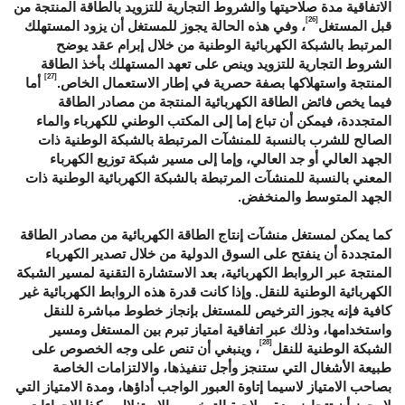
الاتفاقية مدة صلاحيتها والشروط التجارية للتزويد بالطاقة المنتجة من
[26]
قبل المستغل
، وفي هذه الحالة يجوز للمستغل أن يزود المستهلك
المرتبط بالشبكة الكهربائية الوطنية من خلال إبرام عقد يوضح
الشروط التجارية للتزويد وينص على تعهد المستهلك بأخذ الطاقة
[27]
المنتجة واستهلاكها بصفة حصرية في إطار الاستعمال الخاص.
أما
فيما يخص فائض الطاقة الكهربائية المنتجة من مصادر الطاقة
المتجددة، فيمكن أن تباع إما إلى المكتب الوطني للكهرباء والماء
الصالح للشرب بالنسبة للمنشآت المرتبطة بالشبكة الوطنية ذات
الجهد العالي أو جد العالي، وإما إلى مسير شبكة توزيع الكهرباء
المعني بالنسبة للمنشآت المرتبطة بالشبكة الكهربائية الوطنية ذات
الجهد المتوسط والمنخفض.
كما يمكن لمستغل منشآت إنتاج الطاقة الكهربائية من مصادر الطاقة
المتجددة أن ينفتح على السوق الدولية من خلال تصدير الكهرباء
المنتجة عبر الروابط الكهربائية، بعد الاستشارة التقنية لمسير الشبكة
الكهربائية الوطنية للنقل. وإذا كانت قدرة هذه الروابط الكهربائية غير
كافية فإنه يجوز الترخيص للمستغل بإنجاز خطوط مباشرة للنقل
واستخدامها، وذلك عبر اتفاقية امتياز تبرم بين المستغل ومسير
[28]
الشبكة الوطنية للنقل
، وينبغي أن تنص على وجه الخصوص على
طبيعة الأشغال التي ستنجز وأجل تنفيذها، والالتزامات الخاصة
بصاحب الامتياز لاسيما إتاوة العبور الواجب أداؤها، ومدة الامتياز التي