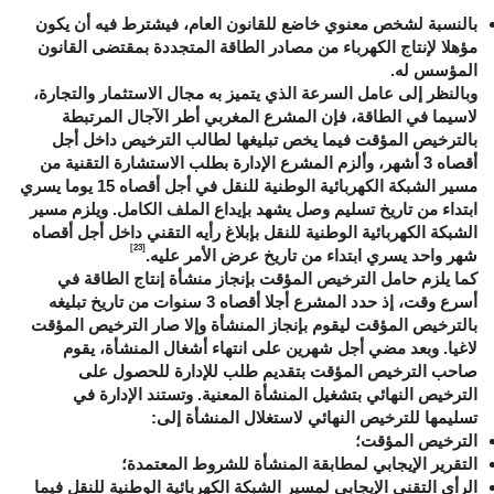
بالنسبة لشخص معنوي خاضع للقانون العام، فيشترط فيه أن يكون
مؤهلا لإنتاج الكهرباء من مصادر الطاقة المتجددة بمقتضى القانون
المؤسس له.
وبالنظر إلى عامل السرعة الذي يتميز به مجال الاستثمار والتجارة،
لاسيما في الطاقة، فإن المشرع المغربي أطر الآجال المرتبطة
بالترخيص المؤقت فيما يخص تبليغها لطالب الترخيص داخل أجل
أقصاه 3 أشهر، وألزم المشرع الإدارة بطلب الاستشارة التقنية من
مسير الشبكة الكهربائية الوطنية للنقل في أجل أقصاه 15 يوما يسري
ابتداء من تاريخ تسليم وصل يشهد بإيداع الملف الكامل. ويلزم مسير
الشبكة الكهربائية الوطنية للنقل بإبلاغ رأيه التقني داخل أجل أقصاه
[23]
شهر واحد يسري ابتداء من تاريخ عرض الأمر عليه.
كما يلزم حامل الترخيص المؤقت بإنجاز منشأة إنتاج الطاقة في
أسرع وقت، إذ حدد المشرع أجلا أقصاه 3 سنوات من تاريخ تبليغه
بالترخيص المؤقت ليقوم بإنجاز المنشأة وإلا صار الترخيص المؤقت
لاغيا. وبعد مضي أجل شهرين على انتهاء أشغال المنشأة، يقوم
صاحب الترخيص المؤقت بتقديم طلب للإدارة للحصول على
الترخيص النهائي بتشغيل المنشأة المعنية. وتستند الإدارة في
تسليمها للترخيص النهائي لاستغلال المنشأة إلى:
الترخيص المؤقت؛
التقرير الإيجابي لمطابقة المنشأة للشروط المعتمدة؛
الرأي التقني الإيجابي لمسير الشبكة الكهربائية الوطنية للنقل فيما