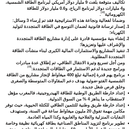
تكاليف متوقعة بلغت 9 مليار دولار أمريكي لبرنامج الطاقة الشمسية،
و4 مليارات دولار لبرنامج الرياح، و0.6 مليار دولار للطاقة
[12]
الكهرومائية
.
وضمانا لفعالية ونجاعة هذه الاستراتيجية فقد تم إرساء 3 وسائل:
إصدار ترسانة قانونية لضمان التوسع في الطاقة المتجددة لتوليد
الكهرباء؛
إنشاء بنية مؤسسية قادرة على إدارة مشاريع الطاقة المتجددة
والإشراف عليها وتعزيزها؛
تنفيذ المشاريع والاستثمارات المالية الكبرى لبناء منشآت الطاقة
المتجددة المطلوبة.
ومن أجل تسريع وتيرة الانتقال الطاقي، تم إطلاق عدة مبادرات
[13]
وبرامج جديدة لدعم الاستثمار في الطاقات المتجددة:
برنامج يهم قدرة إجمالية تبلغ 400 ميغاواط لإنجاز مشاريع من الطاقة
الشمسية الفتو-ضوئية بهدف دعم المقاولات المتوسطة والصغرى
وخلق فرص شغل جديدة.
إعداد خارطة الطريق الوطنية للطاقة الهيدروجينية، فالمغرب مؤهل
لاستقطاب ما يناهز 4 % من السوق الدولية.
إعداد خارطة طريق وطنية للتثمين الطاقي للكتلة الحيوية، حيث توفر
مكامن مهمة تفوق 20 مليون ميغاواط ساعة في السنة، وتستهدف
النفايات المنزلية والفلاحية والغابوية وكذا المياه العادمة.
تطوير برنامج لتزويد المناطق الصناعية بطاقة كهربائية نظيفة وخاصة