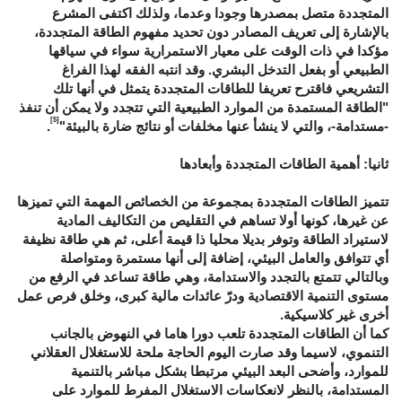
المتجددة متصل بمصدرها وجودا وعدما، ولذلك اكتفى المشرع
بالإشارة إلى تعريف المصادر دون تحديد مفهوم الطاقة المتجددة،
مؤكدا في ذات الوقت على معيار الاستمرارية سواء في سياقها
الطبيعي أو بفعل التدخل البشري. وقد انتبه الفقه لهذا الفراغ
التشريعي فاقترح تعريفا للطاقات المتجددة يتمثل في أنها تلك
"الطاقة المستمدة من الموارد الطبيعية التي تتجدد ولا يمكن أن تنفذ
[5]
-مستدامة-، والتي لا ينشأ عنها مخلفات أو نتائج ضارة بالبيئة"
.
ثانيا: أهمية الطاقات المتجددة وأبعادها
تتميز الطاقات المتجددة بمجموعة من الخصائص المهمة التي تميزها
عن غيرها، كونها أولا تساهم في التقليص من التكاليف المادية
لاستيراد الطاقة وتوفر بديلا محليا ذا قيمة أعلى، ثم هي طاقة نظيفة
أي تتوافق والعامل البيئي، إضافة إلى أنها مستمرة ومتواصلة
وبالتالي تتمتع بالتجدد والاستدامة، وهي طاقة تساعد في الرفع من
مستوى التنمية الاقتصادية ودرّ عائدات مالية كبرى، وخلق فرص عمل
أخرى غير كلاسيكية.
كما أن الطاقات المتجددة تلعب دورا هاما في النهوض بالجانب
التنموي، لاسيما وقد صارت اليوم الحاجة ملحة للاستغلال العقلاني
للموارد، وأضحى البعد البيئي مرتبطا بشكل مباشر بالتنمية
المستدامة، بالنظر لانعكاسات الاستغلال المفرط للموارد على