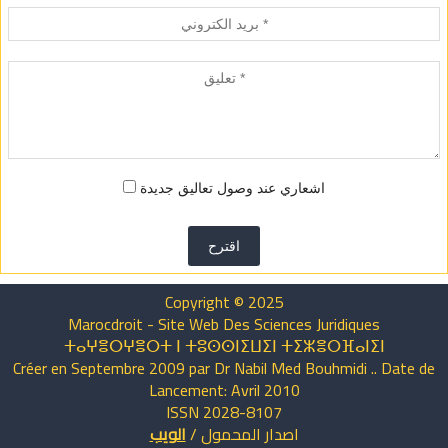
اشعاري عند وصول تعاليق جديدة
اقترح
Copyright © 2025
Marocdroit - Site Web Des Sciences Juridiques
ⵜⴰⵖⴻⵔⵖⴻⵔⵜ ⵏ ⵜⵓⵙⵙⵏⵉⵡⵉⵏ ⵜⵉⵣⴻⵔⴼⴰⵏⵉⵏ
Créer en Septembre 2009 par Dr Nabil Med Bouhmidi .. Date de
Lancement: Avril 2010
ISSN 2028-8107
اصدار
المحمول
/
الويب