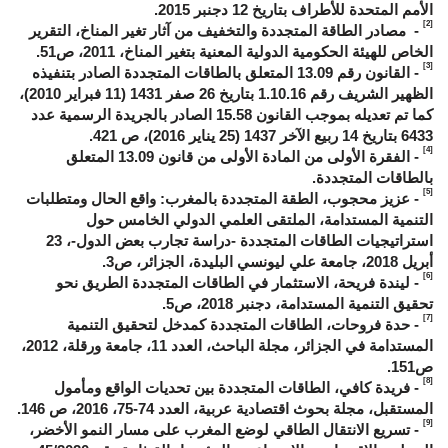
الأمم المتحدة للأطراف بتاريخ 12 دجنبر 2015.
[2]
- مصادر الطاقة المتجددة والتخفيف من آثار تغير المناخ، التقرير
الخاص للهيئة الحكومية الدولية المعنية بتغير المناخ، 2011، ص51.
[3]
- القانون رقم 13.09 المتعلق بالطاقات المتجددة الصادر بتنفيذه
الظهير الشريف رقم 1.10.16 بتاريخ 26 صفر 1431 (11 فبراير 2010)،
كما تم تعديله بموجب القانون 15.58 الصادر بالجريدة الرسمية عدد
6433 بتاريخ 14 ربيع الآخر 1437 (25 يناير 2016)، ص 421.
[4]
- الفقرة الأولى من المادة الأولى من قانون 13.09 المتعلق
بالطاقات المتجددة.
[5]
- عزيز محجوب، الطقة المتجددة بالمغرب: واقع الحال ومتطلبات
التنمية المستدامة، الملتقى العلمي الدولي الخامس حول
استراتيجيات الطاقات المتجددة -دراسة تجارب بعض الدول-، 23
أبريل 2018، جامعة علي ليونسي البليدة، الجزائر، ص3.
[6]
- ليندة فريحة، الاستثمار في الطاقات المتجددة الطريق نحو
تحقيق التنمية المستدامة، دجنبر 2018، ص5.
[7]
- حدة فروحات، الطاقات المتجددة كمدخل لتحقيق التنمية
المستدامة في الجزائر، مجلة الباحث، العدد 11، جامعة ورقلة، 2012،
ص151.
[8]
- فريدة كافي، الطاقات المتجددة بين تحديات الواقع ومأمول
المستقبل، مجلة بحوث اقتصادية عربية، العدد 74-75، 2016، ص 146.
[9]
- تسريع الانتقال الطاقي لوضع المغرب على مسار النمو الأخضر،