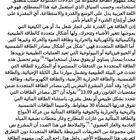
يتخذ مفهوم الطاقة مجموعة من الدلالات المتنوعة حسب منطلق
استخدامه، وحسب السياق الذي استعمل فيه هذا المصطلح، فهو في
اللغة العربية يدل على الوسع والقدرة والاستطاعة، أي المقدرة على
فعل أو إنتاج الشيء أو القيام بأمر.
إذن الطاقة هي القدرة على انجاز شغل ما، أو هي الكيفية التي
بموجبها تتغير الأشياء وتتحرك، ولها أشكال متعددة كالطاقة الطبيعية
والكيميائية والكهربائية والحرارية وطاقة الضوء والحركة وغيرها كثير.
أما الطاقة المتجددة فهي "شكل من أشكال مصادر الطاقة الشمسية
أو الجيو-فيزيائية أو البيولوجية التي تعيد العمليات الطبيعية تزويدها
[2]
مجددا بمعدل يساوي أو يفوق معدل استخدامها".
ويتم تحصيل هذه
الطاقة المتجددة من التدفقات المستمرة أو المتكررة للطاقة التي
تحدث في البيئة الطبيعية وتشمل مواردا مثل الكتلة الإحيائية، والطاقة
الشمسية، والطاقة الحرارية الأرضية، والطاقة الكهرو-مائية، وطاقة
الرياح؛ وقد أشار المشرع المغربي إلى مصادر الطاقة المتجددة ضمن
[3]
مقتضيات القانون رقم 13.09
بقوله أن "كل مصادر الطاقات التي
تتجدد بشكل طبيعي أو بفعل بشري، باستثناء الطاقة المائية التي
تفوق قدرتها المنشأة 30 ميغاواط، ولاسيما الطاقات الشمسية
والريحية والحرارية والجوفية والطاقة المتأتية من حركة الأمواج
والطاقة المتأتية من غازات المطارح وغاز محطات تصفية المياه
[4]
العادمة والغاز العضوي".
والملاحظ في هذا الصدد أن المشرع نص
على مجموعة من التعريفات المرتبطة بالطاقة المتجددة دون التطرق
لتعريف هذا المصطلح الأخير، ولعل هذا راجع إلى كون مفهوم الطاقة