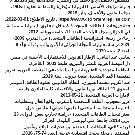
المجلس الاقتصادي والاجتماعي والبيئي، إحالة ذاتية رقم 45/2020.
جميلة مرابط، الأسس القانونية المؤطرة والمنظمة لعقود الطاقة،
مجلة القانون والأعمال، يناير 2018،
https://www.droitetentreprise.com
، تاريخ الاطلاع: 01-03-2022.
حدة فروحات، الطاقات المتجددة كمدخل لتحقيق التنمية المستدامة
في الجزائر، مجلة الباحث، العدد 11، جامعة ورقلة، 2012.
رجاء بن ربيعة، استراتيجية الطاقات المتجددة في المغرب 2009-
2020 دراسة تحليلية، المجلة الجزائرية للأمن والتنمية، المجلد 9،
العدد 2، سنة 2020.
سامي عبد الباقي، الإطار القانوني للاستثمارات الأجنبية في مصر،
دار النهضة العربية للنشر والتوزيع، طبعة 2003، القاهرة.
الطاقة المتجددة: التشريعات والسياسات في المنطقة العربية، تقرير
لمنظمة الأمم المتحدة، طبعة بيروت، سنة 2019.
عبد الكريم محمد السوري، النظام القانوني لعقود الطاقة، المؤتمر
السنوي 21 للطاقة بين القانون والاقتصاد، كلية القانون جامعة
الإمارات العربية المتحدة، 21-05-2013.
عزيز محجوب، الطقة المتجددة بالمغرب: واقع الحال ومتطلبات
التنمية المستدامة، الملتقى العلمي الدولي الخامس حول
استراتيجيات الطاقات المتجددة -دراسة تجارب بعض الدول-، 23
أبريل 2018، جامعة علي ليونسي البليدة، الجزائر.
فريدة كافي، الطاقات المتجددة بين تحديات الواقع ومأمول
المستقبل، مجلة بحوث اقتصادية عربية، العدد 74-75، 2016.