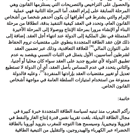
والحصول على التراخيص والتصريحات التي يستلزمها القانون وهي
المرحلة السابقة على إبرام العقد، أما المرحلة الثانية فهي عملية
الإبرام والتي يشترط في أطرافها أن يكون أحدهم شخصا من أشخاص
القانون العام، وتحدد في العقد كيفية التنفيذ بدقة، انطلاقا من مرحلة
البناء أو الإنشاء مرورا بمرحلة الإنتاج ووصولا إلى المرحلة الأخيرة
المتمثلة في نقل الملكية إلى الدولة عند انتهاء أجل العقد. إضافة إلى
ذلك فإن عقد الطاقة المتجددة ينطوي على مقتضيات تروم الحفاظ
[36]
على التوازن المالي
للعلاقة التعاقدية، وذلك عبر تضمين العقد
لشرطين أساسيين، الأول يتمثل في الثبات النسبي ويقصد به عدم
تطبيق الدولة لأي تشريع جديد على العقد سواء كان محليا أو أجنيا،
والثاني يتحدد في عدم المساس بأصل العقد، أي أن الدولة لا تستطيع
[37]
تعديل أو تغيير مقتضيات العقد بإرادتها المنفردة
، وعليه فالدولة
ممنوعة من استخدام امتيازات السلطة العامة في مواجهة أشخاص
القانون الخاص.
خاتمة:
رآكم المغرب منذ تبنيه لسياسة الطاقة المتجددة خبرة كبيرة في
مجال الطاقة البديلة، بلغت تقريبا نفس قدرة إنتاج الغاز والنفط في
فنزويلا ونيجيريا. وسيسمح هذا التوجه للمغرب بتزويد أوروبا بالطاقة
الخضراء عبر الكهرباء والهيدروجين، والتقليل من التبعية الطاقية