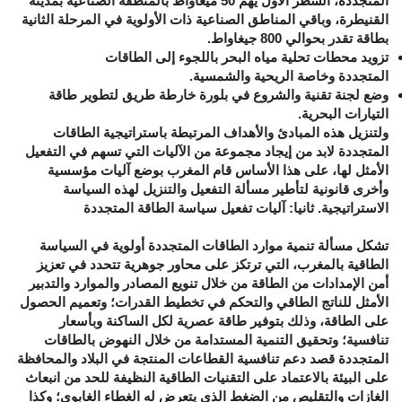
المتجددة، الشطر الأول يهم 50 ميغاواط بالمنطقة الصناعية بمدينة
القنيطرة، وباقي المناطق الصناعية ذات الأولوية في المرحلة الثانية
بطاقة تقدر بحوالي 800 جيغاواط.
تزويد محطات تحلية مياه البحر باللجوء إلى الطاقات
المتجددة وخاصة الريحية والشمسية.
وضع لجنة تقنية والشروع في بلورة خارطة طريق لتطوير طاقة
التيارات البحرية.
ولتنزيل هذه المبادئ والأهداف المرتبطة باستراتيجية الطاقات
المتجددة لابد من إيجاد مجموعة من الآليات التي تسهم في التفعيل
الأمثل لها، على هذا الأساس قام المغرب بوضع آليات مؤسسية
وأخرى قانونية لتأطير مسألة التفعيل والتنزيل لهذه السياسة
الاستراتيجية. ثانيا: آليات تفعيل سياسة الطاقة المتجددة
تشكل مسألة تنمية موارد الطاقات المتجددة أولوية في السياسة
الطاقية بالمغرب، التي ترتكز على محاور جوهرية تتحدد في تعزيز
أمن الإمدادات من الطاقة من خلال تنويع المصادر والموارد والتدبير
الأمثل للناتج الطاقي والتحكم في تخطيط القدرات؛ وتعميم الحصول
على الطاقة، وذلك بتوفير طاقة عصرية لكل الساكنة وبأسعار
تنافسية؛ وتحقيق التنمية المستدامة من خلال النهوض بالطاقات
المتجددة قصد دعم تنافسية القطاعات المنتجة في البلاد والمحافظة
على البيئة بالاعتماد على التقنيات الطاقية النظيفة للحد من انبعاث
الغازات والتقليص من الضغط الذي يتعرض له الغطاء الغابوي؛ وكذا