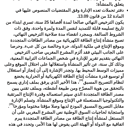
يتعلق بالمنشأة؛
دفتر تحملات تعده الإدارة وفق المقتضيات المنصوص عليها في
المادة 12 من قانون 13.09.
يكون الترخيص النهائي صالحا لمدة أقصاها 25 سنة، تسري ابتداء من
تاريخ تسليمه قابلة للتمديد لنفس المدة ولمرة واحدة، وفق ذات
الشروط السالفة. وبمجرد انقضاء مدة صلاحية الترخيص النهائي،
تصبح منشأة إنتاج الطاقة الكهربائية من مصادر الطاقات المتجددة
وموقع الإنتاج في ملكية الدولة، حرة وخالصة من كل عبء. وحرصا
على الجانب البيئي فقد ألزم المشرع المغربي صاحب الترخيص
النهائي بتقديم تقرير للإدارة في شخص الجماعات الترابية المعنية،
وذلك كل سنة، عن تأثير المنشأة واستغلالها على احتلال الموقع وعلى
مميزات الوسط المحيط بها. وتجدر الإشارة إلى أن إنجاز أو استغلال
أو توسيع قدرة منشآت إنتاج الطاقة الكهربائية أو الحرارية يخضع
[24]
لنظام التصريح المسبق
، هذا الأخير الذي يرفق بملف إداري يسمح
بالتحقق من هوية المصرّح ومن طبيعة أنشطته، وبملف تقني يبين
مصدر الطاقة المتجددة الذي سيتم استعماله وقدرة الإنتاج المرتقبة
والتكنولوجيا المستعملة في الإنتاج وموقع المنشأة. وتسلم الإدارة
[25]
مقابل التصريح المسبق المودع لديها وصلا مؤقتا مختوما ومؤرخا
.
واستجابة لحاجيات السوق الوطنية نص المشرع المغربي على أن
المستغل لمنشأة إنتاج الطاقة من مصادر الطاقة المتجددة يبرم
اتفاقية مع الدولة أو الهيئة التي يفوض لها هذا الأمر، وتحدد في هذه