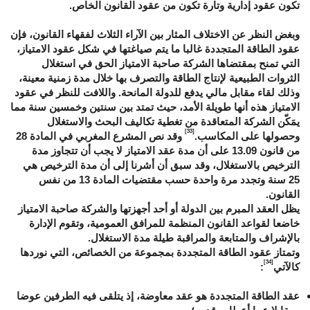
تكون عقود إدارية وتارة تكون من عقود القانون الخاص.
وبغض النظر عن الاختلاف المثار بين الآراء الثلاث لفقهاء القانون، فإن
عقود الطاقة المتجددة غالبا ما يتم صياغتها في شكل عقود الامتياز،
التي تمنح بمقتضاها الشركة صاحبة الامتياز الحق في استغلال
الثروات الطبيعية لإنتاج الطاقة والتصرف بها خلال مدة زمنية معينة،
وذلك لقاء مقابل مالي يدفع للدولة المانحة. واللافت للنظر في عقود
الامتياز هذه أنها طويلة الأمد، حيث تمتد بين سنتين وخمسين سنة مما
يمَكّن الشركة المتعاقدة من تغطية تكاليف البحث والاستغلال
[33]
وحصولها على المكاسب.
وقد نص المشرع المغربي في المادة 28
من قانون 13.09 على أن مدة عقد الامتياز لا يجب أن تتجاوز مدة
الترخيص بالاستغلال، وقد سبق أن أشرنا إلى أن مدة الترخيص هي
25 سنة وتجدد مرة واحدة حسب مقتضيات المادة 13 من نفس
القانون.
يظل العقد المبرم بين الدولة أو أحد أجهزتها والشركة صاحبة الامتياز
خاضعا لقواعد القانون المنظمة للمرافق العمومية، وتقوم الإدارة
بالإشراف والمتابعة والمراقبة طيلة مدة الاستغلال.
وتمتاز عقود الطاقة المتجددة بمجموعة من الخصائص، التي نوردها
[34]
كالآتي
:
عقد الطاقة المتجددة هو عقد معاوضة، إذ يتلقى فيه الطرفين عوضا