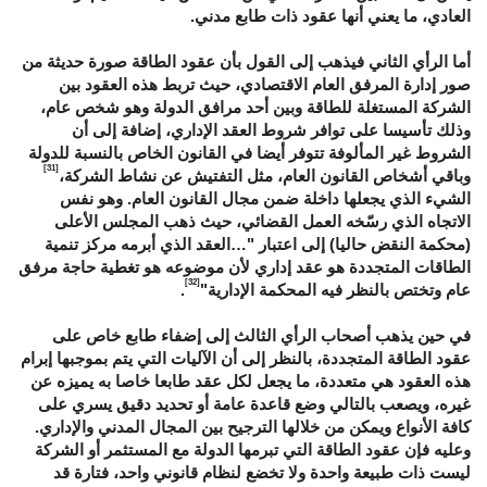
العادي، ما يعني أنها عقود ذات طابع مدني.
أما الرأي الثاني فيذهب إلى القول بأن عقود الطاقة صورة حديثة من
صور إدارة المرفق العام الاقتصادي، حيث تربط هذه العقود بين
الشركة المستغلة للطاقة وبين أحد مرافق الدولة وهو شخص عام،
وذلك تأسيسا على توافر شروط العقد الإداري، إضافة إلى أن
الشروط غير المألوفة تتوفر أيضا في القانون الخاص بالنسبة للدولة
[31]
وباقي أشخاص القانون العام، مثل التفتيش عن نشاط الشركة،
الشيء الذي يجعلها داخلة ضمن مجال القانون العام. وهو نفس
الاتجاه الذي رسّخه العمل القضائي، حيث ذهب المجلس الأعلى
(محكمة النقض حاليا) إلى اعتبار "…العقد الذي أبرمه مركز تنمية
الطاقات المتجددة هو عقد إداري لأن موضوعه هو تغطية حاجة مرفق
[32]
عام وتختص بالنظر فيه المحكمة الإدارية"
.
في حين يذهب أصحاب الرأي الثالث إلى إضفاء طابع خاص على
عقود الطاقة المتجددة، بالنظر إلى أن الآليات التي يتم بموجبها إبرام
هذه العقود هي متعددة، ما يجعل لكل عقد طابعا خاصا به يميزه عن
غيره، ويصعب بالتالي وضع قاعدة عامة أو تحديد دقيق يسري على
كافة الأنواع ويمكن من خلالها الترجيح بين المجال المدني والإداري.
وعليه فإن عقود الطاقة التي تبرمها الدولة مع المستثمر أو الشركة
ليست ذات طبيعة واحدة ولا تخضع لنظام قانوني واحد، فتارة قد