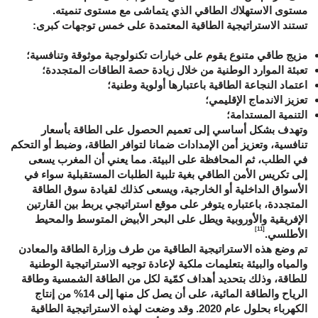
مستوى الاستهلاك الطاقي الذي يتماشى مع مستوى تنميته.
تستند الاستراتيجية الطاقية المعتمدة على خمس توجهات كبرى:
مزيج طاقي متنوع يقوم على خيارات تكنولوجية موثوقة وتنافسية؛
تعبئة الموارد الوطنية من خلال زيادة حصة الطاقات المتجددة؛
اعتماد النجاعة الطاقية باعتبارها أولوية وطنية؛
تعزيز الاندماج الإقليمي؛
التنمية المستدامة؛
وتهدف بشكل أساسي إلى تعميم الحصول على الطاقة بأسعار
تنافسية، وتعزيز أمن الإمدادات ضمانا لتوافر الطاقة، وضبط أو التحكم
في الطلب، ثم المحافظة على البيئة. مما يعني أن المغرب يسعى
إلى تكريس الأمن الطاقي بغية تلبية الطلبات المستقبلية سواء في
الأسواق الداخلية أو الخارجية، ويسعى كذلك لقيادة سوق الطاقة
المتجددة، باعتباره يتوفر على موقع استراتيجي يربط بين القارتين
الإفريقية والأوروبية ويطل على البحر الأبيض المتوسط والمحيط
[11]
الأطلسي.
تم وضع هذه الاستراتيجية الطاقية من طرف وزارة الطاقة والمعادن
والمياه والبيئة بتعليمات ملكية لإعادة توجيه الاستراتيجية الوطنية
للطاقة، وذلك بتحديد أهداف كمّية لكل من الطاقة الشمسية وطاقة
الرياح والطاقة المائية، على أن يصل كل منها إلى 14% من إنتاج
الكهرباء بحلول عام 2020. وقد وضعت لهذه الاستراتيجية الطاقية