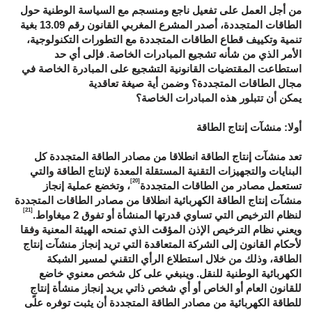
من أجل العمل على تفعيل ناجع ومنسجم مع السياسة الوطنية حول
الطاقات المتجددة، أصدر المشرع المغربي القانون رقم 13.09 بغية
تنمية وتكييف قطاع الطاقات المتجددة مع التطورات التكنولوجية،
الأمر الذي من شأنه تشجيع المبادرات الخاصة. فإلى أي حد
استطاعت المقتضيات القانونية التشجيع على المبادرة الخاصة في
مجال الطاقات المتجددة؟ وضمن أية صيغة تعاقدية
يمكن أن تتبلور هذه المبادرات الخاصة؟
أولا: منشآت إنتاج الطاقة
تعد منشآت إنتاج الطاقة انطلاقا من مصادر الطاقة المتجددة كل
البنايات والتجهيزات التقنية المستقلة المعدة لإنتاج الطاقة والتي
[20]
تستعمل مصادر من الطاقات المتجددة
، وتخضع عملية إنجاز
منشآت إنتاج الطاقة الكهربائية انطلاقا من مصادر الطاقات المتجددة
[21]
لنظام الترخيص التي تساوي قدرتها المنشأة أو تفوق 2 ميغاواط.
ويعني نظام الترخيص الإذن المؤقت الذي تمنحه الهيئة المعنية وفقا
لأحكام القانون إلى الشركة المتعاقدة التي تريد إنجاز منشآت إنتاج
الطاقة، وذلك من خلال استطلاع الرأي التقني لمسير الشبكة
الكهربائية الوطنية للنقل. وينبغي على كل شخص معنوي خاضع
للقانون العام أو الخاص أو أي شخص ذاتي يريد إنجاز منشأة إنتاجٍ
للطاقة الكهربائية من مصادر الطاقة المتجددة أن يثبت توفره على