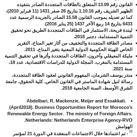
القانون رقم 13.09 المتعلق بالطاقات المتجددة الصادر بتنفيذه
الظهير الشريف رقم 1.10.16 بتاريخ 26 صفر 1431 (11 فبراير 2010)،
كما تم تعديله بموجب القانون 15.58 الصادر بالجريدة الرسمية عدد
6433 بتاريخ 14 ربيع الآخر 1437 (25 يناير 2016).
ليندة فريحة، الاستثمار في الطاقات المتجددة الطريق نحو تحقيق
التنمية المستدامة، دجنبر 2018،
مصادر الطاقة المتجددة والتخفيف من آثار تغير المناخ، التقرير
الخاص للهيئة الحكومية الدولية المعنية بتغير المناخ، 2011.
مليكة المعيقلي وآخرون، الطاقات المتجددة وأثرها في تحقيق التنمية
المستدامة بالمغرب، المجلة الدولية للدراسات الاقتصادية، عدد 18،
سنة 2021.
منذر يوسف الشرمان، المفهوم القانوني لعقود الطاقة المتجددة،
رسالة لنيل شهادة الماستر في القانون الخاص، كلية الحقوق، جامعة
الشرق الأوسط، السنة الجامعية 2018.
Abdelbari, R, Mackenzie, Meijer and Essakkati.
(April2018). Business Opportunities Report for Morocco’s
Renewable Energy Sector. The ministry of Foreign Affairs.
Netherlands: Netherlands Enterprise Agency-RVO.
الهوامش
[1]
- تم اعتمادها خلال الاجتماعات المنعقدة في الدورة 21 لمؤتمر