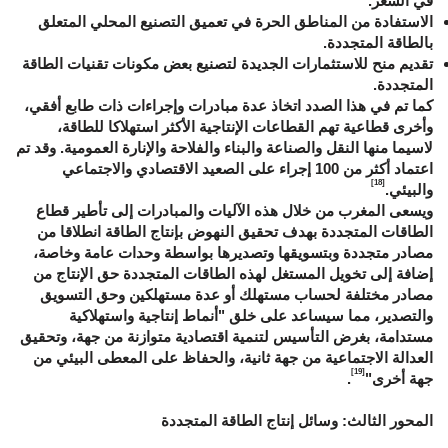
في السعر.
الاستفادة من المناطق الحرة في تعميق التصنيع المحلي المتعلق
بالطاقة المتجددة.
تقديم منح للاستثمارات الجديدة لتصنيع بعض مكونات تقنيات الطاقة
المتجددة.
كما تم في هذا الصدد اتخاذ عدة مبادرات وإجراءات ذات طابع أفقي،
وأخرى قطاعية تهم القطاعات الإنتاجية الأكثر استهلاكا للطاقة،
لاسيما منها النقل والصناعة والبناء والفلاحة والإنارة العمومية. وقد تم
اعتماد أكثر من 100 إجراء على الصعيد الاقتصادي والاجتماعي
[18]
والبيئي.
ويسعى المغرب من خلال هذه الآليات والمبادرات إلى تأطير قطاع
الطاقات المتجددة بهدف تحقيق النهوض بإنتاج الطاقة انطلاقا من
مصادر متجددة وبتسويقها وتصديرها بواسطة وحدات عامة وخاصة،
إضافة إلى تخويل المستغل لهذه الطاقات المتجددة حق الإنتاج من
مصادر مختلفة لحساب مستهلك أو عدة مستهلكين وحق التسويق
والتصدير، مما سيساعد على خلق "أنماط إنتاجية واستهلاكية
مستدامة، بغرض التأسيس لتنمية اقتصادية متوازنة من جهة، وتحقيق
العدالة الاجتماعية من جهة ثانية، والحفاظ على المعطى البيئي من
[19]
جهة أخرى"
.
المحور الثالث: وسائل إنتاج الطاقة المتجددة