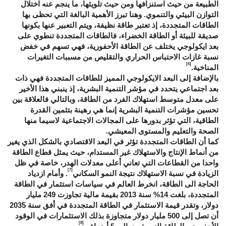
الطبيعة من حيث استنزافها ومن حيث تلويثها، ما ينجم عنه اختلال
التوازن البيئي والتنموي. وهنا تبرز الأهمية البالغة التي تحظى بها
الطاقات المتجددة، إذ تعتبر طاقة نظيفة، ويتم التعبير عنها بكونها
صديقة للبيئة أو الطاقة الخضراء، فالطاقات المتجددة تنطوي على
بعد ايكولوجي يختلف عن الطاقة الأحفورية، فهي تسهم في خفض
نسبة غازات الاحتباس الحراري والتقليص من مسببات التغيرات
[6]
المناخية.
بالإضافة إلى البعد الايكولوجي المميز للطاقات المتجددة فهي ذات
بعد اجتماعي يتحدد في مؤشر التنمية البشرية، إذ ينبني هذا الأخير
على معدل متوسط استهلاك الفرد من الطاقة، وبالتالي فالعلاقة بين
تحسين مؤشرات التنمية البشرية إنما هي رهينة بتثمين القدرة
الطاقية، التي تؤثر بدورها على المجالات الاجتماعية لاسيما منها
الصحة والتعليم والمستوى المعيشي.
كما أن الطاقات المتجددة تؤثر في البعد الاقتصادي بالشكل الذي يغير
من أنماط الإنتاج والاستهلاك غير المستدام، حيث يمثل قطاع الطاقة
واحدا من القطاعات التي تعاني أعلى معدلات الهدر، خاصة في ظل
[7]
الزيادة في نسبة الاستهلاك نتيجة النمو السكاني
. وأمام ازدياد
الحاجة الى الطاقة، انخرط العالم في سياسات استثمار في الطاقة
المتجددة، بلغت 14% سنة 2013 بقيمة مالية تجاوزت 249 مليار
دولار، وتقدر قيمة الاستثمار في الطاقة المتجددة في أفق سنة 2035
أن تصل إلى 500 مليار دولار متجاوزة بذلك الاستثمارات في الوقود
[8]