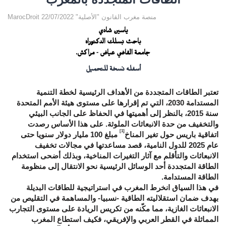
MarocDroit منصة مغرب القانون "الأصلية" 22/07/2022
ياسين شادي
باحث بسلك الدكتوراه
جامعة القاضي عياض - مراكش.
أسفله نسخة للتحميل
تعتبر الطاقات المتجددة من الأهداف الرئيسية لخطة التنمية
المستدامة 2030، التي تم إقرارها على مستوى هيئة الأمم المتحدة
سنة 2015، بالنظر إلى أهميتها في الحفاظ على الجانب البيئي
والتخفيف من حدة الانبعاثات الملوثة. على هذا الأساس رصدت
[1]
اتفاقية باريس حول تغير المناخ
مبلغ 100 مليار دولار سنويا حتى
عام 2025 للدول النامية، قصد مساعدتها في مجالات تخفيف
الانبعاثات والتأقلم مع آثار التغيرات المناخية، وبذلك أضحى استخدام
الطاقة المتجددة أحد الوسائل الرئيسية نحو الانتقال إلى منظومة
الطاقة المستدامة.
في هذا السياق انخرط المغرب في استراتيجية للطاقات البديلة
بهدف ضمان استقلاليته الطاقية -نسبيا- والمساهمة في التقليص من
الانبعاثات الغازية، مما مكّنه من تكريس الريادة على مستوى التجارب
المماثلة في القطر العربي والإفريقي، فكيف استطاع المغرب