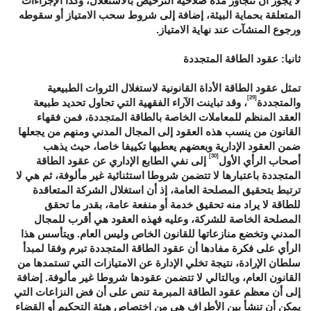
لا يجوز أن تتجاوز مدة صلاحية الترخيص بالاستغلال، وكذا الإجراءات
المتعلقة بحماية البيئة، إضافة إلى شروط سحب الامتياز أو سقوطه
ورجوع المنشآت عند نهاية الامتياز.
ثانيا: عقود الطاقة المتجددة
تمثل عقود الطاقة الأداة القانونية لاستغلال الثروات الطبيعية
[29]
والمتجددة
، وقد تباينت الآراء الفقهية التي تحاول تحديد طبيعة
العقد المنظم للمعاملات الخاصة بالطاقة المتجددة، فمن فقهاء
القانون من ينسب هذه العقود إلى المجال المدني ومنهم من يجعلها
ضمن العقود الإدارية وبعضهم يعطيها تكييفا خاصا، حيث يذهب
[30]
أصحاب الرأي الأول
إلى نفي الطابع الإداري عن عقود الطاقة
المتجددة باعتبارها لا تتضمن شروطا استثنائية غير مألوفة، ثم هي لا
ترتبط بتحقيق المصلحة العامة، إذ أن استغلال الشركة المتعاقدة
للطاقة لا يراد منه تحقيق خدمة أو منفعة عامة، بقدر ما تحقق
المصلحة الخاصة للشركة، وعليه فهذه العقود هي أقرب للمجال
المدني وتخضع منازعاتها للقانون الخاص وليس العام. ويتأسس هذا
الرأي على فكرة مفادها أن عقود الطاقة المتجددة تبرم وفقا لمبدأ
سلطان الإرادة، نتيجة تخلي الإدارة عن الامتيازات التي تستمدها من
القانون العام، وبالتالي لا تتضمن عقودها شروطا غير مألوفة. إضافة
إلى أن معظم عقود الطاقة المبرمة تنص على أن فض النزاعات التي
يمكن أن تنشأ بين الأطراف هي من اختصاص هيئة التحكيم أو القضاء