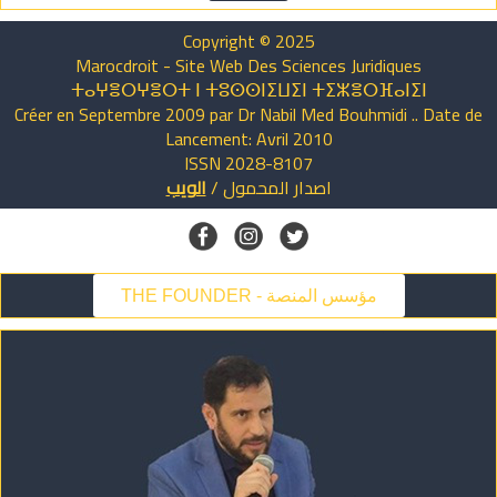
Copyright © 2025
Marocdroit - Site Web Des Sciences Juridiques
ⵜⴰⵖⴻⵔⵖⴻⵔⵜ ⵏ ⵜⵓⵙⵙⵏⵉⵡⵉⵏ ⵜⵉⵣⴻⵔⴼⴰⵏⵉⵏ
Créer en Septembre 2009 par Dr Nabil Med Bouhmidi .. Date de
Lancement: Avril 2010
ISSN 2028-8107
اصدار
المحمول
/
الويب
THE FOUNDER - مؤسس المنصة