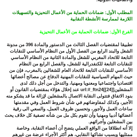
المطلب الأول: ضمانات الحماية من الأعمال التحيزية والتسهيلات
اللازمة لممارسة الأنشطة النقابية
الفرع الأول: ضمانات الحماية من الأعمال التحيزية
تطبيقا لمقتضيات الفصل الثالث من الدستور والمادة 396 من مدونة
الشغل والبند الرابع من الفصل الأول من النظام الأساسي للنقابات
التابعة للاتحاد المغربي للشغل والمادة الثانية من النظام الأساسي
للنقابات التابعة للكنفدرالية للشغل، والفصل الرابع من النظام
الأساسي للنقابات التابعة للاتحاد العام للشغالين بالمغرب، فإن من
حيث المهام السياسية للنقابات المهنية الدفاع عن مصالح أعضائها
اقتصاديا واجتماعيا ومعنويا ومهنيا، والتدخل من أجل دلك لدى
المشغلين[
[24]
]url:#_ftn24 عند إخلال هؤلاء بمقتضيات القانون أو
بنود الاتفاق فتتولى النقابة الاتصال بالمشغلين لإزالة ما قد يشكو منه
الأجير، وكذلك لمفاوضاتهم في شأن شروط العمل وفي مقدمتها
ساعات العمل ولأجور، وتحسين ظروف العمل، والسعي الى رقية
أعضائها أدبيا ومهنيا وأن تقوم بكل مل من شأنه تصفية كل خلاف يحث
بين المشغلين وأجرائهم.
إلا أنه انطلاقا من الواقع العملي يتضح أن أعضاء النقابة، وخاصة
ممثليها وبسبب نشاكها النقابي، هم أكثر الأجراء عرضة من غيرهم