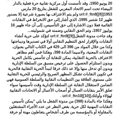
20 يونيو 1950، وقد تأسست أول مركزية نقابية حرة فعلية بالدار
البيضاء تحت اسم الاتحاد المغربي للشغل بتاريخ 20 مارس
1953[
[8]
]url:#_ftn8 ولم يتم الاعتراف بها بصورة شرعية إلا بصدور
ظهير 12 شتنبر 1995، الذي أشار إلى حق الانخراط في النقابات
القائمة فعلا دون الاشارة إلى حق التأسيس، إلى أن جاء ظهير 16
يوليوز 1957، وتم الحق النقابي وضمنه في شموليته...
وقد جاءت مدونة الشغل[
[9]
]url:#_ftn9 لتؤكد على حرية أنشاء
النقابات والإقرار لحق التنظيم النقابي أولا في تصديرها وديباجتها
وكذا من خلال المواد من 396 الى 429 في الكتاب التالي بعنوان،
النقابات المعنية، ولاسيما المادة 398، وهكذا فمن أهم مظاهر
الاعتراف بالحرية النقابية، يمكن للنقابة أن تتأسس بكامل الحرية
وبدون استلزام الحصول على ترخيص مسبق من السلطة الإدارية
وبدون أي تدخل منها وإلا عد ذلك خرقا لنبدأ الحرية النقابية فالحرية
في تكوين النقابات تشكل المظهر الصريح والرئيسي للحرية النقابية
على مستوى العلاقة بين التنظيمات النقابية والسلطة العمومية فهي
الضامن لاستقلال النقابة عن السلطة الإدارية وقت تأسيسها سواء
تعلق الأمر بنقابات العمال أو أصحاب الأعمال أو الاتحادات النقابية
لهؤلاء وأولئك[
[10]
]url:#_ftn10 .
وهكذا جاء بالمادة (398) من مدونة الشغل ما يلي "يمكن تأسيس
النقابات المهنية لكل حرية. بغض النظر عن عدد الأجراء المشتغلين
بالمقاولة أو بالمؤسسة من طرف أشخاص يتعاطون مهنة أو حرفة