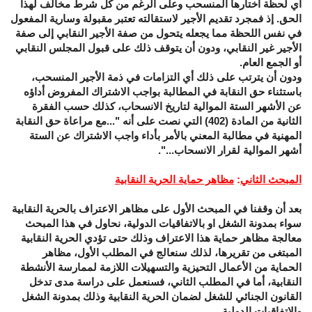
أي لحظة اختارها المنسحب وعلى الرغم من كل شرط مخالف لهذا
الحق. إذ فمجرد تقديم الأجير لاستقالته تعتبر مقبولة وسارية المفعول
في نفس اللحظة مما يجعله يتحول من صفة الأجير النقابي إلى صفة
الأجير غير النقابي، ودون أن يتوقف ذلك على قبول المجلس النقابي
أو الجمع العام.
ودون أن يترتب على ذلك أي التزامات في ذمة الأجير المنسحب،
باستثناء حق النقابة في المطالبة بواجب الاشتراك المفروض أداؤه
عن الأشهر الستة الموالية لتاريخ الانسحاب، كذلك حسب الفقرة
الثانية من المادة (402) التي نصت على أنه "...مع مراعاة حق النقابة
المهنية في مطالبة المعني بالأمر بأداء واجب الاشتراك عن الستة
أشهر الموالية لقرار الانسحاب...".
المبحث الثاني
:
مظاهر حماية الحرية النقابية
بعد أن وقفنا في المبحث الأول على مظاهر الاعتراف بالحرية النقابية
سواء بمدونة الشغل او بالاتفاقيات الدولية، نحاول في هذا المبحث
معالجة مظاهر حماية هذا الاعتراف وذلك حتى تؤدي الحرية النقابية
المبتغى من تقريرها، لذلك سنعالج في المطلب الأول، مظاهر
الحماية من الأعمال التحيزية والتسهيلات اللازمة لممارسة الأنشطة
النقابية، أما في المطلب الثاني، فسنعمل على دراسة مدى تدخل
القانون الجنائي للشغل لضمان الحرية النقابية وذلك بمدونة الشغل
والاتفاقيات الدولية.