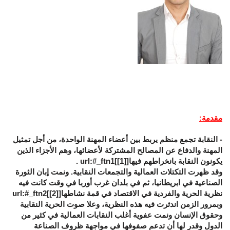
مقدمة
:
- النقابة تجمع منظم يربط بين أعضاء المهنة الواحدة، من أجل تمثيل
المهنة والدفاع عن المصالح المشتركة لأعضائها، وهم الأجزاء الذين
يكونون النقابة بانخراطهم فيها[
[1]
]url:#_ftn1 .
وقد ظهرت التكتلات العمالية والتجمعات النقابية. ونمت إبان الثورة
الصناعية في ابريطانيا، ثم في بلدان غرب أوربا في وقت كانت فيه
نظرية الحرية والفردية في الاقتصاد في قمة نشاطها[
[2]
]url:#_ftn2
وبمرور الزمن اندثرت فيه هذه النظرية، وعلا صوت الحرية النقابية
وحقوق الإنسان ونمت عفوية أغلب النقابات العمالية في كثير من
الدول وقدر لها أن تدعم صفوفها في مواجهة ظروف الصناعة