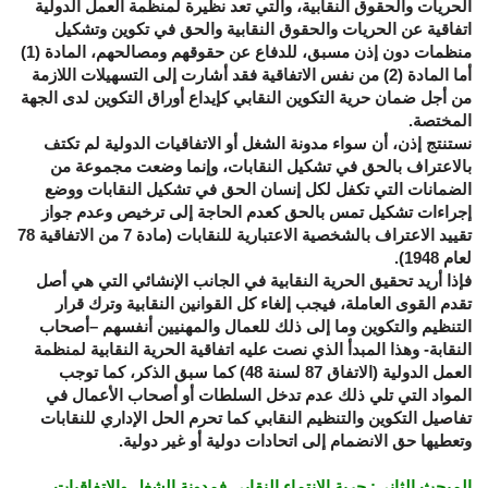
الحريات والحقوق النقابية، والتي تعد نظيرة لمنظمة العمل الدولية
اتفاقية عن الحريات والحقوق النقابية والحق في تكوين وتشكيل
منظمات دون إذن مسبق، للدفاع عن حقوقهم ومصالحهم، المادة (1)
أما المادة (2) من نفس الاتفاقية فقد أشارت إلى التسهيلات اللازمة
من أجل ضمان حرية التكوين النقابي كإيداع أوراق التكوين لدى الجهة
المختصة.
نستنتج إذن، أن سواء مدونة الشغل أو الاتفاقيات الدولية لم تكتف
بالاعتراف بالحق في تشكيل النقابات، وإنما وضعت مجموعة من
الضمانات التي تكفل لكل إنسان الحق في تشكيل النقابات ووضع
إجراءات تشكيل تمس بالحق كعدم الحاجة إلى ترخيص وعدم جواز
تقييد الاعتراف بالشخصية الاعتبارية للنقابات (مادة 7 من الاتفاقية 78
لعام 1948).
فإذا أريد تحقيق الحرية النقابية في الجانب الإنشائي التي هي أصل
تقدم القوى العاملة، فيجب إلغاء كل القوانين النقابية وترك قرار
التنظيم والتكوين وما إلى ذلك للعمال والمهنيين أنفسهم –أصحاب
النقابة- وهذا المبدأ الذي نصت عليه اتفاقية الحرية النقابية لمنظمة
العمل الدولية (الاتفاق 87 لسنة 48) كما سبق الذكر، كما توجب
المواد التي تلي ذلك عدم تدخل السلطات أو أصحاب الأعمال في
تفاصيل التكوين والتنظيم النقابي كما تحرم الحل الإداري للنقابات
وتعطيها حق الانضمام إلى اتحادات دولية أو غير دولية.
المبحث الثاني
:
حرية الانتماء النقابي فمدونة الشغل والاتفاقيات