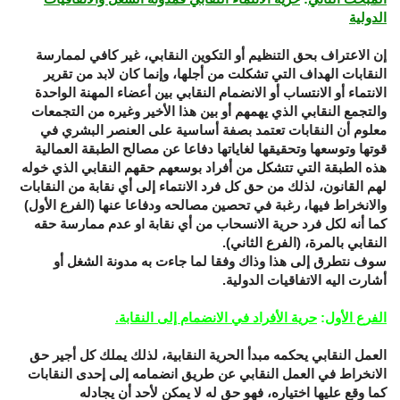
الدولية
إن الاعتراف بحق التنظيم أو التكوين النقابي، غير كافي لممارسة
النقابات الهداف التي تشكلت من أجلها، وإنما كان لابد من تقرير
الانتماء أو الانتساب أو الانضمام النقابي بين أعضاء المهنة الواحدة
والتجمع النقابي الذي يهمهم أو بين هذا الأخير وغيره من التجمعات
معلوم أن النقابات تعتمد بصفة أساسية على العنصر البشري في
قوتها وتوسعها وتحقيقها لغاياتها دفاعا عن مصالح الطبقة العمالية
هذه الطبقة التي تتشكل من أفراد بوسعهم حقهم النقابي الذي خوله
لهم القانون، لذلك من حق كل فرد الانتماء إلى أي نقابة من النقابات
والانخراط فيها، رغبة في تحصين مصالحه ودفاعا عنها (الفرع الأول)
كما أنه لكل فرد حرية الانسحاب من أي نقابة او عدم ممارسة حقه
النقابي بالمرة، (الفرع الثاني).
سوف نتطرق إلى هذا وذاك وفقا لما جاءت به مدونة الشغل أو
أشارت اليه الاتفاقيات الدولية.
الفرع الأول
:
حرية الأفراد في الانضمام إلى النقابة.
العمل النقابي يحكمه مبدأ الحرية النقابية، لذلك يملك كل أجير حق
الانخراط في العمل النقابي عن طريق انضمامه إلى إحدى النقابات
كما وقع عليها اختياره، فهو حق له لا يمكن لأحد أن يجادله