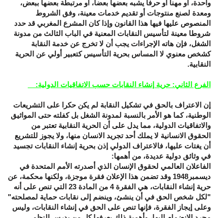
واحدة، أو مهنا أو حرفا يشبه بعضها بعضا، أو مرتبطة بعضها ببعض،
ومعدة لصنع منتوجات أو تقديم خدمات معينة، وفق الشروط
المنصوص عليها فيها هذا القانون وإذا كان المشرع المغربي قد حدد
شروطا معينة لتأسيس النقابات المعنية في الباب الثالث من مدونة
الشغل، فإن هاته الإجراءات يجب أن لا تخرج عن خدمة النقابة
كشخص معنوي لا المساس بحرية التأسيس كتعبير أولي عن الحرية
النقابية.
الفرع الثاني: حرية إنشاء النقابات حسب الاتفاقيات الدولية:
إن الاعتراف بالحق في تشكيل النقابة لم يكن حكرا على التشريعات
الوطنية، كما هو الأمر بالنسبة لمدونة الشغل بل كفلته حتى المواثيق
والاتفاقيات الدولية، مما يدل على أن الحرية النقابية تعتبر من
الحقوق الانسانية لا يملك أحد تجريد الانسان منها، ولا يجوز للتشريع
أن يغتات عليها، فالاعتراف الدولي إذن بحرية إنشاء النقابات تجسيد
في وثائق دولية عديدة، من أهمها:
الفاعلان العالمي لحقوق الإنسان الذي أصدرته الأمم المتحدة في
ديسمبر1948 وقد تضمن هذا الإعلان فقرة موجزة، ولكنها محكمة، عن
حرية إنشاء النقابات، هي الفقرة 4 من المادة 23 التي تنص على أنه
"لكل شخص الحق في أن ينشئ، وينضم إلى نقابات حماية لمصلحته"
وعلى إيجاز الفقرة، فإنها تنص على الحق في إنشاء النقابات، وليس
مجرد الانضمام إليها، وأهمية ذلك يعرفها كل من يدرس النظم