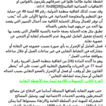
أنشطة نقابية طالما ظلوا في تصرفاتهم يلتزمون بالقوانين أو
الاتفاقيات الجماعية القائمة[
[26]
]url:#_ftn26 .
وقد نصت كذلك اتفاقية منظمة الدولية، رقم 98 لسنة 49 عن حماية
حق التنظيم والمفاوضة الجماعية. في مادتها الأولى على أنه "يجب
أن توفر للعمال وسائل الحماية الكافية ضد أعمال التمييز التي يقصد
بها الحد من حريتهم فيما يختص بالعمالة
تطبق مثل هذه الحماية بصفة خاصة بالنسبة للأفعال التي يقصد بها
إخضاع تشغيل العامل لشروط عدم الانضمام لنقابة أو التنحي عن
عضوية نقابة.
فصل العامل أو الإضرار به بأي صورة بسبب عضويته في النقابة أو
مشاركته في النشاط النقابي في غير ساعات العمل أو خلال ساعاته
بموافقة صاحب العمل".
وهو ما أكدته المادة (16) من اتفاقية منظمة العمل العربية رقم 3
لسنة 77 عن الحريات والحقوق النقابية التي نصت على أنه "يحظر
القانون نقل أو وقف، أو فصل أو الإضرار بالعضو النقابي بسبب انتمائه
النقابي أو ممارسته لنشاطه النقابي".
الفرع الثاني: التسهيلات اللازمة لممارسة الأنشطة النقابية
حتى تقوم النقابة بأهدافها المتمثلة أساسا في الدفاع عن مصالح
المنخرطين وتقديم الخدمات الاجتماعية لهم، وتمثيل المصالح
المشتركة للمهنة لدى السلطة العامة والارتقاء بمستواها كما يمكن
لها وانطلاقا من مقتضيات المادة (408) من مدونة الشغل القيام