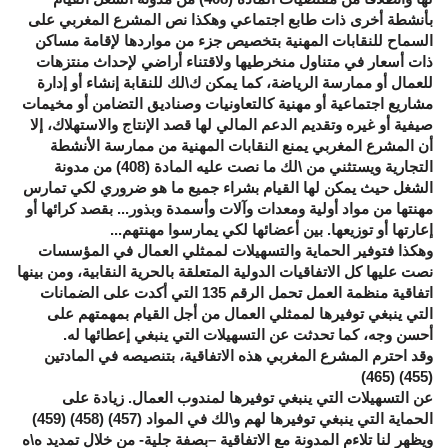
بأنشطة أخرى ذات طابع اجتماعي وهكذا نص المشرع المغربي على
السماح للنقابات المهنية بتخصيص جزء من مواردها لإقامة مساكن
ذات أسعار في متناول منخرطيها ولاقتناء أراضي لإحداث منتزهات
للعمال أو ممارسة الرياضة، كما يمكن ك\لك للنقابة إنشاء أو إدارة
مشاريع اجتماعية أو مهنية كالتعاونيات وصناديق التضامن أو مخيمات
صيفية أو غيره وتقديم الدعم المالي لها قصد الإنتاج والاستهلاك، إلا
أن المشرع المغربي يمنع النقابات المهنية من ممارسة الأنشطة
التجارية ويستثني من \لك ما نصت عليه المادة (408) من مدونة
الشغل حيث يمكن لها القيام بشراء جميع ما هو ضروري لكي تمارس
مهنتها من مواد أولية ومعدات وآلات وأسمدة وبذور... بقصد كرائها أو
إعارتها أو توزيعها. بين أعضائها لكي يمارسوا مهنتهم...
وهكذا فتوفير الحماية والتسهيلات لممثلي العمال في المؤسسات
نصت عليها كل الاتفاقيات الدولية المتعلقة بالحرية النقابية، ومن بينها
اتفاقية منظمة العمل تحمل الرقم 135 التي أكدت على الضمانات
التي ينبغي توفيرها لممثلي العمال من أجل القيام بمهمتهم على
أحسن وجه، كما تحدثت عن التسهيلات التي ينبغي إعطائها له.
وقد احترم المشرع المغربي هذه الاتفاقية، بتنصيصه في المادتين
(455) (465)
عن التسهيلات التي ينبغي توفيرها لمندوب العمال. زيادة على
الحماية التي ينبغي توفيرها لهم و\لك في المواد (457) (458) (459)
ويظهر لنا تلاءم المدونة مع الاتفاقية –بصفة جلية- من خلال تمديد ه\ه