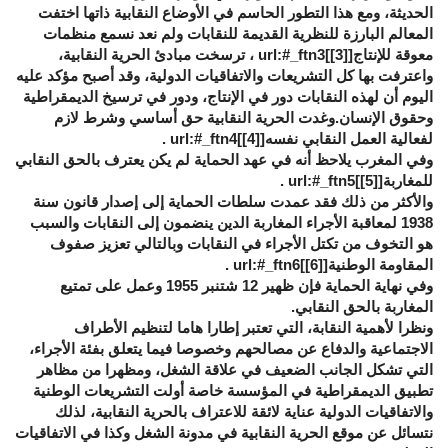
الحديثة، ومع هذا التطور الحاسم في الأوضاع النقابية ذاتها اختفت
المعالم البارزة للنظرية القديمة للنقابات ولم نعد نسمع منظمات
معوقة للإنتاج[
[3]
]url:#_ftn3 ، ترسخت مبادئ الحرية النقابية،
واعترفت بها كل التشريعات والاتفاقيات الدولية، وقد أصبح مؤكد عليه
اليوم أن لهذه النقابات دور في الإنتاج، ودور في ترسيخ الديمقراطية
وحقوق الإنسان.وغدت الحرية النقابية حق أساسي وشرط لازم
لفعالية العمل النقابي نفسه[
[4]
]url:#_ftn4 .
وفي المغرب يلاحظ أنه في عهد الحماية لم يكن يعترف بالحق النقابي
للمغاربة[
[5]
]url:#_ftn5 .
والأكثر من ذلك فقد عمدت سلطات الحماية إلى إصدار قانون سنة
1938 لمعاقبة الأجراء المغاربة الدين ينضمون إلى النقابات والسبب
هو التخوف من تكتل الأجراء في النقابات وبالتالي تعزيز صفوف
المقاومة الوطنية[
[6]
]url:#_ftn6 .
وفي نهاية الحماية فإن ظهير 12 شتنبر 1955 وعمل على تمتيع
المغاربة بالحق النقابي.
ونظرا لأهمية النقابة، التي تعتبر إطارا هاما لتنظيم الأطراف
الاجتماعية والدفاع عن مصالحهم وخصوصا فيما يتعلق بفئة الأجراء،
التي تشكل الجانب الضعيف في علاقة الشغل، ومظهرا من مظاهر
تطبيق الديمقراطية في المؤسسة خاصة أولت التشريعات الوطنية
والاتفاقيات الدولية عناية لائقة للاعتراف بالحرية النقابية، لذلك
نتسائل عن موقع الحرية النقابية في مدونة الشغل وكذا في الاتفاقيات