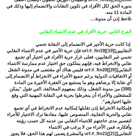
بدوره الحق لكل الأفراد في تكوين النقابات والانضمام إليها وذلك في
المادة 11 منه.
نلاحظ إذن أن مدونة....
الفرع الثاني: حرية الأفراد في عدم الانتماء النقابي
إذا كانت حرية الأجير في الانضمام إلى النقابة تحمي
النقابيين[
[19]
]url:#_ftn19 فإن حرية الأجير في عدم الانتماء النقابي
تحمي غير النقابيين، فعلى غرار حرية الأفراد في اختيار أي تجمع
نقابي والانخراط فيه، فإنهم يملكون حق اختيار عدم ممارسة الانتماء
النقابي[
[20]
]url:#_ftn20 فليس هناك أي مقتضى في مدونة الشغل
أو الاتفاقيات الدولية برغم جميع الأجراء في الانخراط أو الانضمام إلى
أي نقابة إلا برضاهم وهو ما يستتبع من الفقرة الأخيرة من المادة
(398) من مدونة الشغل، وذلك بمفهوم المخالفة، التي تقول "يمكن
للمشغلين والأجراء أن ينخرطوا بحرية في النقابة المهنية التي وقع
عليها اختيارهم".
فإمكانية الانخراط إذن تقابلها إمكانية عدم الانخراط في أي تجمع
نقابي والحرية النقابية، المنصوص عليها، مفادها ترك الاختيار للأجراء
لتفسير مدى حاجتهم للانتماء النقابي من عدمه كل حسب رؤيته
وأفكاره، فمن الأجراء من لا يرغب في الانتماء
النقابي[
[21]
]url:#_ftn21 والمشرع يضمن لهم هذا الحق، فلا يجوز