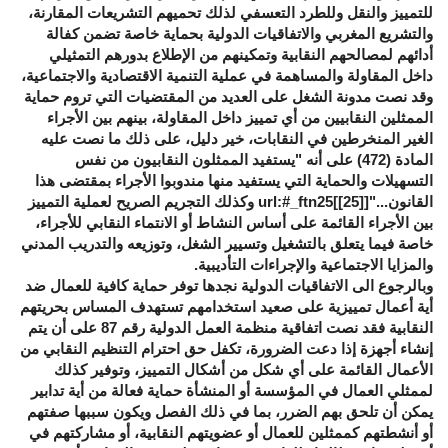
للتمييز والنقل وللطرد التعسفي لذلك تحميهم التشريعات المقارنة،
والتشريع المغربي والاتفاقيات الدولية بحماية خاصة تضمن كفالة
أدائهم لمصالحهم النقابية وتمكينهم من الإطلاع بدورهم التمثيلي
داخل المقاولة والمساهمة في عملية التنمية الاقتصادية والاجتماعية،
وقد نصت مدونة الشغل على العديد من المقتضيات التي تروم حماية
الممثلين النقابيين من أي تمييز داخل المقاولة، بينهم بين الأجراء
الغير المنخرطين في النقابات، خير دليل، على ذلك ما نصت عليه
المادة (472) على أنه "يستفيد الممثلون النقابيون من نفس
التسهيلات والحماية التي يستفيد منها مندوبوا الأجراء بمقتضى هذا
القانون..."[
[25]
]url:#_ftn25 وكذلك التجريم الصريح لعملية التمييز
بين الأجراء القائمة على أساس النشاط أو الانتماء النقابي للأجراء،
خاصة فيما يتعلق بالتشغيل وتسيير الشغل، وتوزيعه والتدريب المدني
والمزايا الاجتماعية والإجراءات التأديبية.
وبالرجوع الى الاتفاقيات الدولية نجدها توفر حماية كافية للعمال ضد
أية أعمال تمييزية على صعيد استخدامهم تستهدف المساس بحريتهم
النقابية فقد نصت اتفاقية منظمة العمل الدولية رقم 87 على أن يتم
إنشاء أجهزة إذا دعت الضرورة، تكفل حق احترام التنظيم النقابي من
الأعمال القائمة على أي شكل من أشكال التمييز، وتوفير كذلك
لممثلي العمال في المؤسسة أو المنشأة حماية فعالة من أية تدابير
يمكن أن تلحق بهم الضرر، بما في ذلك الفصل ويكون سببها صفتهم
أو أنشطتهم كممثلين للعمال أو عضويتهم النقابية، أو مشاركتهم في