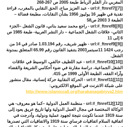
المغربي دار القلم الرباط طبعة 2005 ص 267-268
[
[7]
]url:#_ftnref7 - عبد العزيز مباح، الحق النقابي بالمغرب، قراءة
نقدية في ظهير 16 يوليوز 1956 بشأن النقابات، مطبعة فضالة –
الطبعة 3 2003 ص58
[
[8]
]url:#_ftnref8 - راجع محمد سعيد بناني، قانون الشغل –الجزء
الثاني- علاقات الشغل الجماعية – دار النشر العربية- طبعة 1985 ص
6 إلى 11
[
[9]
]url:#_ftnref9 - ظهير شريف، رقم 1.03.194 صادر في 14 من
رجب 1424 11سبتمر2003 بتنفيذ القانون رقم 65.99 المتعلق بمدونة
الشغل.
[
[10]
]url:#_ftnref10 - عبد اللطيف خالفي، الوسيط في علاقات
الشغل الجماعية، دراسة مقارنة في ضوء أحكامي الشريعة والقضاء
وآراء الفقه، الطبعة الأولى 1999 ص 415.
[
[11]
]url:#_ftnref11 - الحركة النقابية حركة إنسانية، مقال منشور
على شبكة الانترنت في الموقع الالكتروني:
http://www.islamiccall.org/harakanagabiyya2.htm
[
[12]
]url:#_ftnref12 - منظمة العمل الدولية –كما هو معروف- هي
الوكالة المختصة في مجال العمل الدولية ولها تاريخ عريق يعود إلى
سنة 1919 عندما تكونت نتيجة لجهود عملية ودولية، وأدرجت في
اتفاقية السلام اتفاقيات فرساي سنة 1919 والاتفاقيات التي تصدرها