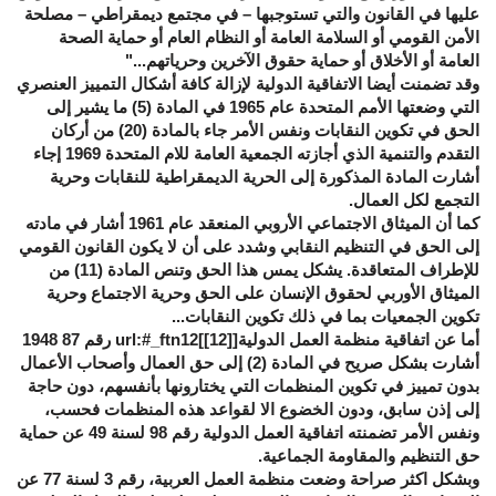
عليها في القانون والتي تستوجبها – في مجتمع ديمقراطي – مصلحة
الأمن القومي أو السلامة العامة أو النظام العام أو حماية الصحة
العامة أو الأخلاق أو حماية حقوق الآخرين وحرياتهم..."
وقد تضمنت أيضا الاتفاقية الدولية لإزالة كافة أشكال التمييز العنصري
التي وضعتها الأمم المتحدة عام 1965 في المادة (5) ما يشير إلى
الحق في تكوين النقابات ونفس الأمر جاء بالمادة (20) من أركان
التقدم والتنمية الذي أجازته الجمعية العامة للام المتحدة 1969 إجاء
أشارت المادة المذكورة إلى الحرية الديمقراطية للنقابات وحرية
التجمع لكل العمال.
كما أن الميثاق الاجتماعي الأروبي المنعقد عام 1961 أشار في مادته
إلى الحق في التنظيم النقابي وشدد على أن لا يكون القانون القومي
للإطراف المتعاقدة. يشكل يمس هذا الحق وتنص المادة (11) من
الميثاق الأوربي لحقوق الإنسان على الحق وحرية الاجتماع وحرية
تكوين الجمعيات بما في ذلك تكوين النقابات...
أما عن اتفاقية منظمة العمل الدولية[
[12]
]url:#_ftn12 رقم 87 1948
أشارت بشكل صريح في المادة (2) إلى حق العمال وأصحاب الأعمال
بدون تمييز في تكوين المنظمات التي يختارونها بأنفسهم، دون حاجة
إلى إذن سابق، ودون الخضوع الا لقواعد هذه المنظمات فحسب،
ونفس الأمر تضمنته اتفاقية العمل الدولية رقم 98 لسنة 49 عن حماية
حق التنظيم والمقاومة الجماعية.
وبشكل اكثر صراحة وضعت منظمة العمل العربية، رقم 3 لسنة 77 عن