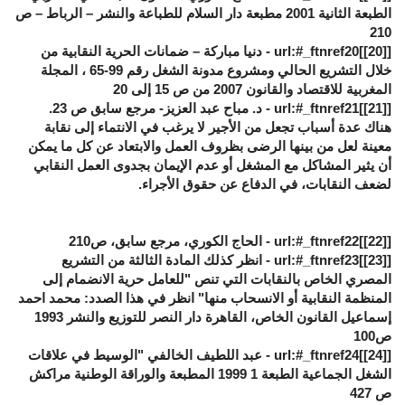
الطبعة الثانية 2001 مطبعة دار السلام للطباعة والنشر – الرباط – ص
210
[
[20]
]url:#_ftnref20 - دنيا مباركة – ضمانات الحرية النقابية من
خلال التشريع الحالي ومشروع مدونة الشغل رقم 99-65 ، المجلة
المغربية للاقتصاد والقانون 2007 من ص 15 إلى 20
[
[21]
]url:#_ftnref21 - د. مباح عبد العزيز- مرجع سابق ص 23.
هناك عدة أسباب تجعل من الأجير لا يرغب في الانتماء إلى نقابة
معينة لعل من بينها الرضى بظروف العمل والابتعاد عن كل ما يمكن
أن يثير المشاكل مع المشغل أو عدم الإيمان بجدوى العمل النقابي
لضعف النقابات، في الدفاع عن حقوق الأجراء.
[
[22]
]url:#_ftnref22 - الحاج الكوري، مرجع سابق، ص210
[
[23]
]url:#_ftnref23 - انظر كذلك المادة الثالثة من التشريع
المصري الخاص بالنقابات التي تنص "للعامل حرية الانضمام إلى
المنظمة النقابية أو الانسحاب منها" انظر في هذا الصدد: محمد احمد
إسماعيل القانون الخاص، القاهرة دار النصر للتوزيع والنشر 1993
ص100
[
[24]
]url:#_ftnref24 - عبد اللطيف الخالفي "الوسيط في علاقات
الشغل الجماعية الطبعة 1 1999 المطبعة والوراقة الوطنية مراكش
ص 427