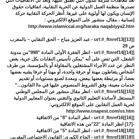
تعد معاهدات ملزمة للدول التي تطبق عليها، وتعد كل الاتفاقيات التي
تصدرها منظمة العمل الدولية عن الحرية النقابية، اتفاقيات حقوق
الإنسان ويكون لها أولوية على غيرها. أنظر الحركة النقابية حركة
إنسانية ، مقال، منشور على الموقع الالكتروني :
http://www.islamiccal.org/haraka naqabiyya2.htm
[
[13]
]url:#_ftnref13 - عبد العزيز مباح – الحق النقابي – بالمغرب
ص 29
[
[14]
]url:#_ftnref14 - انظر الفقرة الأولى المادة "998"من مدونة
الشغل، التي تنص على أنه "يمكن تأسيس النقابات بكل حرية، بغض
النظر عن عدد الأجراء المشتغلين بالمقاولة أو بالمؤسسة، من طرف
أشخاص يتعاطون مهنة أو حرفة واحدة، أو مهنا أو حرفا يشبه بعضها
بعضا، أو مرتبطة بعضها ببعض، ومعدة لصنع مستويات أو تقديم
خدمات معينة، وفق الشروط المنصوص عليها في ه\ا القانون..."
[
[15]
]url:#_ftnref15 - انظر مقال منشور عن المجلس الوطني
المستقل لأساتذة التعليم الثانوي والتقني بعنوان المعايير الدولية
لحرية العمل النقابين على الموقع الالكتروني:
http://www.cnapest.com/ss.htm
[
[16]
]url:#_ftnref16 - انظر المادة "8" من الاتفاقية
-
[17]
انظر المادة "22"من هذه الاتفاقية
[
[18]
]url:#_ftnref18 - انظر المادة "5" من الاتفاقية
[
[19]
]url:#_ftnref19 - الحاج الكوري: القانون الاجتماعي المغربي