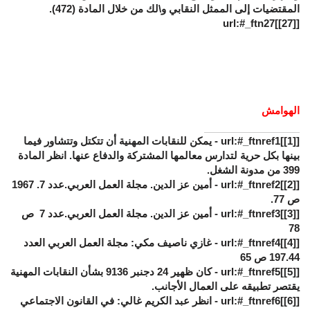
المقتضيات إلى الممثل النقابي و\لك من خلال المادة (472).
]url:#_ftn27
[27]
[
الهوامش
[
[1]
]url:#_ftnref1 - يمكن للنقابات المهنية أن تتكتل وتتشاور فيما
بينها بكل حرية لتدارس معالمها المشتركة والدفاع عنها. انظر المادة
399 من مدونة الشغل.
[
[2]
]url:#_ftnref2 - أمين عز الدين. مجلة العمل العربي.عدد 7. 1967
ص 77.
[
[3]
]url:#_ftnref3 - أمين عز الدين. مجلة العمل العربي.عدد 7 ص
78
[
[4]
]url:#_ftnref4 - غازي ناصيف مكي: مجلة العمل العربي العدد
197.44 ص 65
[
[5]
]url:#_ftnref5 - كان ظهير 24 دجنبر 9136 بشأن النقابات المهنية
يقتصر تطبيقه على العمال الأجانب.
[
[6]
]url:#_ftnref6 - انظر عبد الكريم غالي: في القانون الاجتماعي