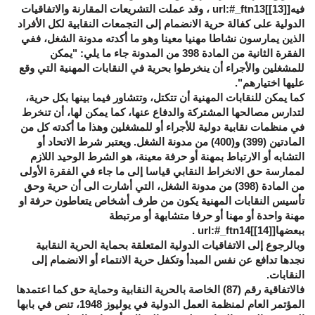
فيه[
[13]
]url:#_ftn13 ، وقد عملت التشريعات المقارنة والاتفاقيات
الدولية على كفالة حرية الانضمام إلى التجمعات النقابية لكل الأفراد
الذين يمارسون نشاطا مهنيا معينا وهو ما أكدته مدونة الشغل، ففي
الفقرة الثانية من المادة 398 من المدونة جاء ما يلي: "يمكن
للمشغلين والأجراء أن ينخرطوا بحرية في النقابات المهنية التي وقع
عليها اختيارهم".
كما يمكن للنقابات المهنية أن تتكتل، وتتشاور فيما بينها بكل حرية،
لتدارس مصالحها المشتركة والدفاع عنها، كما يمكن لها، أن تنخرط
في منظمات نقابية دولية للأجراء أو للمشغلين وهذا ما أكدته كل من
المادتين (399) و(400) من مدونة الشغل. ويعتبر شرط الاتحاد أو
التشابه أو الارتباط بمهنة أو حرفة معينة، هو الشرط الوحيد اللازم
لممارسة حق الانخراط النقابي قياسا إلى ما جاء في الفقرة الأولى
من المادة (398) من مدونة الشغل، التي أشارت الى أن حرية وحق
تأسيس النقابات المهنية يكون من طرف أشخاص يتعاطون حرفة او
مهنة واحدة أو مهنا أو حرفا متشابهة أو مرتبطة
ببعضها[
[14]
]url:#_ftn14 .
وبالرجوع إلى الاتفاقيات الدولية المتعلقة بحماية الحرية النقابية
نجدها تدافع عن نفس المبدأ وتكفل حرية الانتماء أو الانضمام إلى
النقابات.
فالاتفاقية رقم (87) الخاصة بالحرية النقابية وحماية حق كما اعتمدها
المؤتمر العام لمنظمة العمل الدولية في يوليوز 1948، تنص في بابها