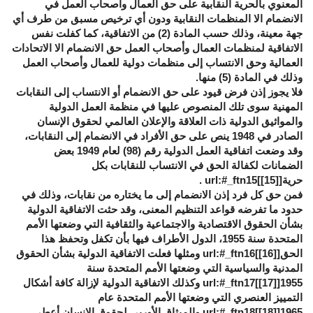
المعنوي بالحرية النقابية على حق العمال وأصحاب العمل في
الانضمام الا المنظمات النقابية ودون أي ترخيص مسبق من طرف أي
جهة معينة، وذلك حسب المادة (2) من الاتفاقية، كما كفلت نفس
الاتفاقية لمنظمات العمال وأصحاب العمل حق الانضمام الا الاتحادات
العمالية وحق الانتساب إلى منظمات دولية للعمال وأصحاب العمل
وذلك في المادة (5) منها.
فلا يجوز إذن فرض قيود على حق الانضمام أو الانتساب إلى النقابات
المهنية سوى تلك المنصوص عليها في منظمة العمل الدولية
والمواثيق الدولية ذات العلاقة والإعلان العالمي لحقوق الإنسان
الصادر في 1948 ينص على حق الأفراد في الانضمام إلى النقابات،
وقد وضعت اتفاقية العمل الدولية رقم (98) لعام 1949 بعض
الضمانات لكفالة الحق في الانتساب للنقابات بكل
حرية[
[15]
]url:#_ftn15 .
فمن حق كل فرد إذن الانضمام إلى ما يختاره من نقابات، وذلك في
حدود ما تفرضه قواعد التنظيم المعنى، وقد حثت الاتفاقية الدولية
بشأن الحقوق الاقتصادية والاجتماعية والثقافية التي وضعتها الأمم
المتحدة سنة 1955، الدول الأطراف فيها بأن تكفل وتحفظ هذا
الحق[
[16]
]url:#_ftn16 ومثلها فعلت الاتفاقية الدولية بشأن الحقوق
المدنية والسياسية التي وضعتها الأمم المتحدة سنة
1955[
[17]
]url:#_ftn17 وكذلك الاتفاقية الدولية لإزالة كافة أشكال
التمييز العنصري التي وضعتها الأمم المتحدة عام
1965[
[18]
]url:#_ftn18 والميثاق الأوربي لحقوق الإنسان أعطى