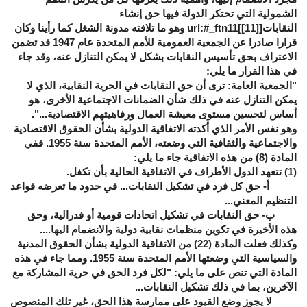
الشمولية التي تحتكر الدولة فيها حق إنشاء
النقابات[
[11]
]url:#_ftn11 وهو ما تلافته مدونة الشغل كما رأينا وكان
قرارا صادرا عن الجمعية العمومية للأمم المتحدة عام 1947 قد تضمن
الاعتراف بحق تأسيس النقابات بشكل لا يمكن التنازل عنه، وقد جاء
في هذا القرار ما يلي:
"الجمعية العامة: ترى أن حق النقابات في الحرية النقابية، الذي لا
يمكن التنازل عنه في ذلك شأن الضمانات الاجتماعية الأخرى، هو
أساس لتحسين مستوى معيشة العمال ورفاهيتهم الاقتصادية...".
وهو نفس الأمر الذي أكدته الاتفاقية الدولية بشأن الحقوق الاقتصادية
والاجتماعية والثقافية التي وضعته، الأمم المتحدة سنة 1955. ففي
المادة (8) من هذه الاتفاقية جاء ما يلي:
(1) تتعهد الدول الأطراف في الاتفاقية الحالية بأن تكفل.
أ- حق كل فرد في تشكيل النقابات... في حدود ما تعرضه قواعد
التنظيم المعني...
ب- حق النقابات في تشكيل اتحادات قومية أو فدرالية، وحق
هذه الأخيرة في تكوين منظمات نقابية دولية والانضمام اليها....
وكذلك فعلت المادة (22) من الاتفاقية الدولية بشأن الحقوق المدنية
والسياسية التي وضعتها الأمم المتحدة سنة 1955. ومما جاء في هذه
المادة التي تنص على ما يلي: "لكل فرد الحق في حرية المشاركة مع
الآخرين، بما في ذلك تشكيل النقابات...
لا يجوز وضع القيود على ممارسة هذا الحق، غير تلك المنصوص