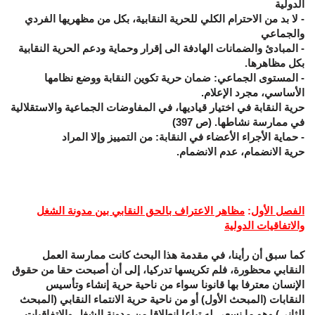
الدولية
- لا بد من الاحترام الكلي للحرية النقابية، بكل من مظهريها الفردي
والجماعي
- المبادئ والضمانات الهادفة الى إقرار وحماية ودعم الحرية النقابية
بكل مظاهرها.
- المستوى الجماعي: ضمان حرية تكوين النقابة ووضع نظامها
الأساسي، مجرد الإعلام.
حرية النقابة في اختيار قياديها، في المفاوضات الجماعية والاستقلالية
في ممارسة نشاطها. (ص 397)
- حماية الأجراء الأعضاء في النقابة: من التمييز وإلا المراد
حرية الانضمام، عدم الانضمام.
الفصل الأول
:
مظاهر الاعتراف بالحق النقابي بين مدونة الشغل
والاتفاقيات الدولية
كما سبق أن رأينا، في مقدمة هذا البحث كانت ممارسة العمل
النقابي محظورة، فلم تكريسها تدركيا، إلى أن أصبحت حقا من حقوق
الإنسان معترفا بها قانونا سواء من ناحية حرية إنشاء وتأسيس
النقابات (المبحث الأول) أو من ناحية حرية الانتماء النقابي (المبحث
الثاني) وهو ما نسعى له تباعا انطلاقا من مدونة الشغل والاتفاقيات