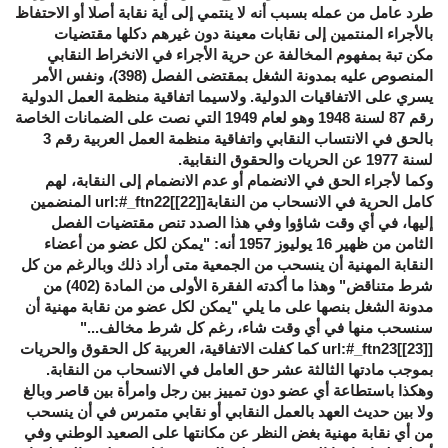
طرد عامل من عمله بسبب أنه لا ينتمي إلى أية نقابة أصلا أو الاحتفاظ
بالأجراء المنتمين إلى نقابات معينة دون غيرهم دكلها مقتضيات
مكن تبة بمفهوم المخالفة عن حرية الأجراء في الانخراط النقابي
المنصوص عليه بمدونة الشغل بمقتضى الفصل (398)، ونفس الأمر
يسري على الاتفاقيات الدولية. ولاسيما اتفاقية منظمة العمل الدولية
رقم 87 لسنة 1948 وهو لعام 1949 التي نصت على الضمانات الخاصة
بالحق في الانتساب النقابي واتفاقية منظمة العمل العربية رقم 3
لسنة 1977 عن الحريات والحقوق النقابية.
وكما لأجراء الحق في الانضمام أو عدم الانضمام إلى النقابة، لهم
كامل الحرية في الانسحاب من النقابة[
[22]
]url:#_ftn22 المنضمين
إليها، في أي وقت شاؤوا وفي هذا الصدد تنص مقتضيات الفصل
الثامن من ظهير 16 يوليوز 1957 أنه: "يمكن لكل عضو من أعضاء
النقابة المهنية أن ينسحب من الجمعية متى أراد ذلك وبالرغم من كل
شرط متناقض" وهذا ما أكدته الفقرة الأولى من المادة (402) من
مدونة الشغل بنصها على ما يلي "يمكن لكل عضو من نقابة مهنية أن
سنسحب منها في أي وقت شاء، رغم كل شرط مخالف..."
[
[23]
]url:#_ftn23 كما كفلت الاتفاقية، العربية كل الحقوق والحريات
بموجب مادتها الثالثة عشر حق العامل في الانسحاب من النقابة.
وهكذا باستطاعة أي عضو دون تمييز بين رجل وامرأة بين قاصر وبالغ
ولا بين حديث العهد بالعمل النقابي أو نقابي متمرس في أن ينسحب
من أي نقابة مهنية بغض النظر عن مكانتها على الصعيد الوطني وفي