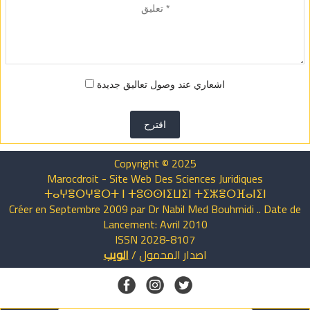
اشعاري عند وصول تعاليق جديدة
اقترح
Copyright © 2025
Marocdroit - Site Web Des Sciences Juridiques
ⵜⴰⵖⴻⵔⵖⴻⵔⵜ ⵏ ⵜⵓⵙⵙⵏⵉⵡⵉⵏ ⵜⵉⵣⴻⵔⴼⴰⵏⵉⵏ
Créer en Septembre 2009 par Dr Nabil Med Bouhmidi .. Date de
Lancement: Avril 2010
ISSN 2028-8107
اصدار
المحمول
/
الويب