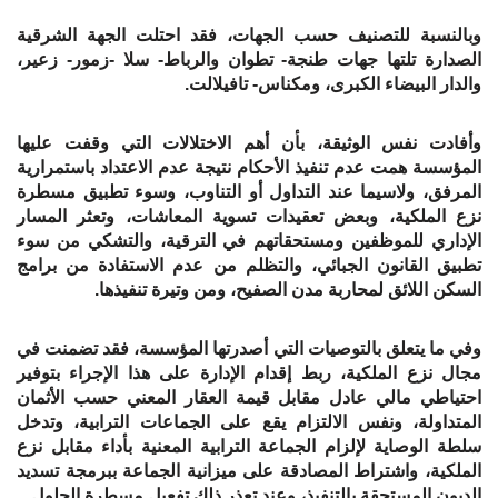
وبالنسبة للتصنيف حسب الجهات، فقد احتلت الجهة الشرقية
الصدارة تلتها جهات طنجة- تطوان والرباط- سلا -زمور- زعير،
والدار البيضاء الكبرى، ومكناس- تافيلالت.
وأفادت نفس الوثيقة، بأن أهم الاختلالات التي وقفت عليها
المؤسسة همت عدم تنفيذ الأحكام نتيجة عدم الاعتداد باستمرارية
المرفق، ولاسيما عند التداول أو التناوب، وسوء تطبيق مسطرة
نزع الملكية، وبعض تعقيدات تسوية المعاشات، وتعثر المسار
الإداري للموظفين ومستحقاتهم في الترقية، والتشكي من سوء
تطبيق القانون الجبائي، والتظلم من عدم الاستفادة من برامج
السكن اللائق لمحاربة مدن الصفيح، ومن وتيرة تنفيذها.
وفي ما يتعلق بالتوصيات التي أصدرتها المؤسسة، فقد تضمنت في
مجال نزع الملكية، ربط إقدام الإدارة على هذا الإجراء بتوفير
احتياطي مالي عادل مقابل قيمة العقار المعني حسب الأثمان
المتداولة، ونفس الالتزام يقع على الجماعات الترابية، وتدخل
سلطة الوصاية لإلزام الجماعة الترابية المعنية بأداء مقابل نزع
الملكية، واشتراط المصادقة على ميزانية الجماعة ببرمجة تسديد
الديون المستحقة بالتنفيذ، وعند تعذر ذلك تفعيل مسطرة الحلول.