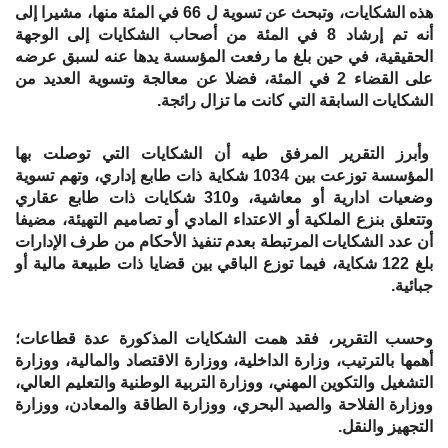
هذه الشكايات، وتبحث عن تسوية ل 66 في المئة منها، مشيرا إلى
أنه تم إرشاد 8 في المئة من أصحاب الشكايات إلى الوجهة
الحقيقية، في حين بلغ ما رفعت المؤسسة يدها عنه لسبق عرضه
على القضاء 2 في المئة، فضلا عن معالجة وتسوية العديد من
الشكايات السابقة التي كانت ما تزال رائجة.
وأبرز التقرير المرفق طيه أن الشكايات التي توصلت بها
المؤسسة توزعت بين 1034 شكاية ذات طابع إداري، وتهم تسوية
وضعيات ادارية أو معاشية، و310 شكايات ذات طابع عقاري
وتتعلق بنزع الملكية أو الاعتداء المادي أو تصاميم التهيئة، مضيفا
أن عدد الشكايات المرتبطة بعدم تنفيذ الأحكام من طرف الإدارات
بلغ 122 شكاية، فيما توزع الباقي بين قضايا ذات طبيعة مالية أو
جبائية.
وحسب التقرير، فقد همت الشكايات المذكورة عدة قطاعات؛
أهمها بالترتيب، وزارة الداخلية، ووزارة الاقتصاد والمالية، ووزارة
التشغيل والتكوين المهني، ووزارة التربية الوطنية والتعليم العالي،
ووزارة الفلاحة والصيد البحري، ووزارة الطاقة والمعادن، ووزارة
التجهيز والنقل.