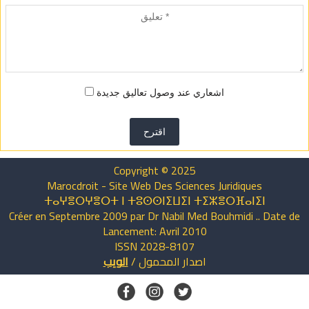
اشعاري عند وصول تعاليق جديدة
اقترح
Copyright © 2025
Marocdroit - Site Web Des Sciences Juridiques
ⵜⴰⵖⴻⵔⵖⴻⵔⵜ ⵏ ⵜⵓⵙⵙⵏⵉⵡⵉⵏ ⵜⵉⵣⴻⵔⴼⴰⵏⵉⵏ
Créer en Septembre 2009 par Dr Nabil Med Bouhmidi .. Date de
Lancement: Avril 2010
ISSN 2028-8107
اصدار
المحمول
/
الويب