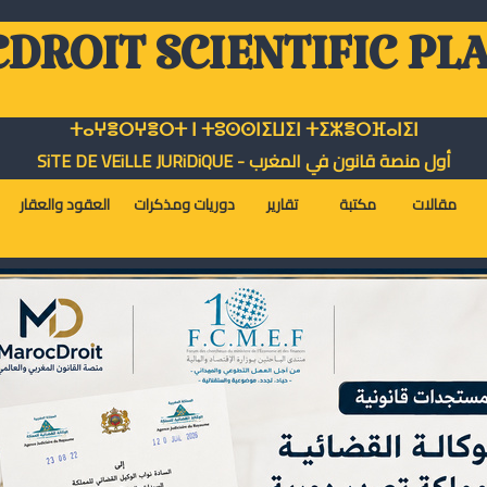
DROIT SCIENTIFIC PL
ⵜⴰⵖⴻⵔⵖⴻⵔⵜ ⵏ ⵜⵓⵙⵙⵏⵉⵡⵉⵏ ⵜⵉⵣⴻⵔⴼⴰⵏⵉⵏ
أول منصة قانون في المغرب - SiTE DE VEiLLE JURiDiQUE
مقالات
مكتبة
تقارير
دوريات ومذكرات
العقود والعقار