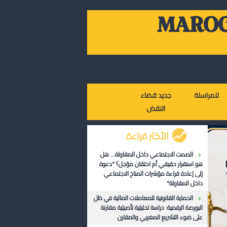
MAROC
للمراسلة
جديد قضاء
النقض
الأكثر قراءة
الصمت الاجتماعي داخل المقاولة... هل
هو استقرار حقيقي أم احتقان مؤجل؟ "دعوة
إلى إعادة قراءة مؤشرات المناخ الاجتماعي
داخل المقاولة"
الحماية القانونية للمعاملات المالية في ظل
البورصة الرقمية: دراسة تحليلية تأصيلية مقارنة
على ضوء التشريع المغربي والمقارن