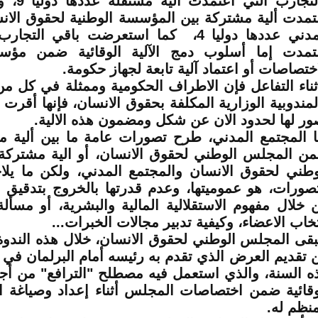
والتجارب ا
تمدت ألية مشتركة بين المؤسسة الوطنية لحقوق الان
المدني عددها دوليا 4، كما استعرضت باقي الت
تمدت إما أسلوب دمج الآلية الوقائية ضمن مؤس
اختصاصات أو اعتماد آلية تابعة لجهاز حكومة
.
ثناء التفاعل فإن الاطراف الحكومية وممثلة في كل من
لمندوبية الوزارية المكلفة بحقوق الانسان، فإنها أقرت
ور لها لحدود الان عن شكل ومضمون هذه الالية.
ا المجتمع المدني، طرح تصورات عامة ما بين ألية مس
ن المجلس الوطني لحقوق الانسان، أو الية مشتركة
وطني لحقوق الانسان والمجتمع المدني، ولكن ما يل
تصورات، هو عموميتها، وعدم قدرتها بالخروج بتدقيق م
 خلال مفهوم الاستقلالية المالية والبشرية، أو مسألة 
تخاب الاعضاء، وكيفية تدبير مجالات الخبرات...
بقى المجلس الوطني لحقوق الانسان، خلال هذه الندوة
 تقديم العرض الذي تقدم به رئيسه أمام البرلمان في 
ه السنة، والذي استعمل فيه مصطلح "الترافع" من أجل ا
وقائية ضمن اختصاصات المجلس أثناء إعداد وصياغة ال
منظم له.