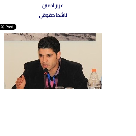
عزيز ادمين
ناشط حقوقي