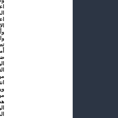
اع
اع
ال
وأ
وا
تص
أم
ضم
ال
ال
من
ان
وي
من
هذ
ال
ال