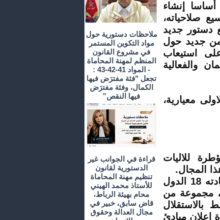
 أساسا إنشاء
يع صلاحياته،
ع دستور جديد
ملاحظات دستورية حول
 من جديد حول
مواد التكوين المستمر
 على استيعاب
في مشروع القانون
المنظم لمهنة المحاماة
ن والفعالية
- المواد 41-42-43 :
تجعل "فئة مفترَض فيها
الكمال، وفئة مفترَض
فيها النقص”
ولى معيارية،
طرة للاليات
قراءة في الجوانب غير
الدستورية لقانون
ذا المجال.
تنظيم مهنة المحاماة
بخصوص المرجعية الدولية، فإن البروتوكول يدعو في مادته 18 الدول
للأستاذ محمد الهيني
يب، مجموعة من
محام بهيئة الرباط،
قاض سابق، خبير في
 بالاستقلال
مجال العدالة وحقوق
ة إعلان مبادئ