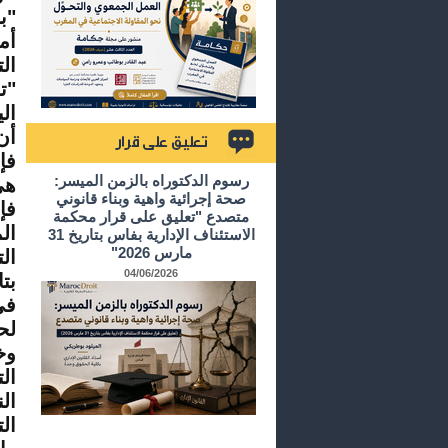
"ب
أم
"ت
ال
أن
فإ
تعليق على قرار
رسوم الدكتوراه بالزمن الميسر:
هي
صحة إجرائية واهية وبناء قانوني
فإ
متصدع "تعليق على قرار محكمة
ال
الاستئناف الإدارية بفاس بتاريخ 31
مارس 2026"
ال
04/06/2026
في
لح
وخ
ال
ال