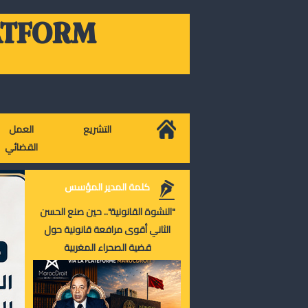
ATFORM
التشريع
العمل
القضائي
كلمة المدير المؤسس
"النشوة القانونية".. حين صنع الحسن
الثاني أقوى مرافعة قانونية حول
قضية الصحراء المغربية