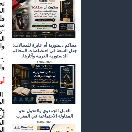
تح
ال
وإ
"ط
ال
محاكم دستورية أم عابرة للمجالات:
وا
جدل السعة في اختصاصات المحاكم
الدستورية العربية وآثارها.
".
ل
17/07/2026
وال
أو
ال
ال
العمل الجمعوي والتحول نحو
أن
المقاولة الاجتماعية في المغرب
ال
16/07/2026
ال