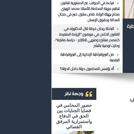
قراءة في الجوانب غير الدستورية لقانون
تنظيم مهنة المحاماة للأستاذ محمد الهيني
محام بهيئة الرباط، قاض سابق، خبير في مجال
العدالة وحقوق الإنسان
طرة
الباحثة ريحان خرطة تنال الدكتوراه في
القانون الخاص في موضوع "الإرادة المنفردة
كمصدر منشئ ومنهي للالتزام - دراسة مقارنة"،
وحازت توصية بالنشر
من البيروقراطية الإدارية إلى البيروقراطية
الرقمية
ألا يؤسس المحامون دولة داخل الدولة؟
ب
أرشيف وجهة نظر
حضور المحامي في
قضايا الجنايات بين
الحق في الدفاع
واستمرارية المرفق
القضائي