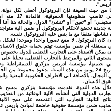
اريس".
ا من حيث الصيغة فإن البروتوكول أعطى لكل دولة، ا
التي تناسب منظومتها ا
ستبقـي" أو "تعين" أو "تنشئ" الدول، والحالة هنا أننا أ
ية جديدة تخضع لاحكام البروتوكول أو ضمن الية متوا
 نشاطها متفقا مع ما ينص عليه البروتوكول نفسه
.
ن كان البرتوكول لا يضع تصورا واحدا وموحدا لشكل هذ
 مستقلة أم ضمن مؤسسة تهتم بحماية حقوق الانسان 
ن يمكن الاستناد على التجارب الفضلى للدول بخصوص 
مستوى الثاني والمرتبط بالتجارب الفضلى، تحيلنا على ا
تي نظمتها، مؤسسة ادريس بنزكري للديمقراطية وح
بتاريخ 24 يونيو من هذه السنة، بدعوة مجموعة من ال
 المجال، بالاضافة الى الاطراف الحكومية المعنية وا
قوق الانسان.
لال هذه الندوة، تقدمت مؤسسة بنزكري بمسح ش
تجارب الدولية التي أنشأت الالية الوقائية من التعذ
نتائج التالية: التجارب التي اعتمدت على دمج الالية