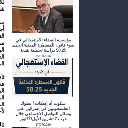
لل
شك
مم
أج
مؤسسة القضاء الاستعجالي في
ضوء قانون المسطرة المدنية الجديد
ال
58.25 دراسة تحليلية نقدية
ال
25/07/2026
ال
ثا
هذ
ال
ال
سكوت أم إسكات؟ سلوك
ال
الفلسطينيين في إسرائيل على
لأحكام 
وسائل التواصل الاجتماعي خلال
حرب 7 تشرين الأول/ أكتوبر
17/07/2026