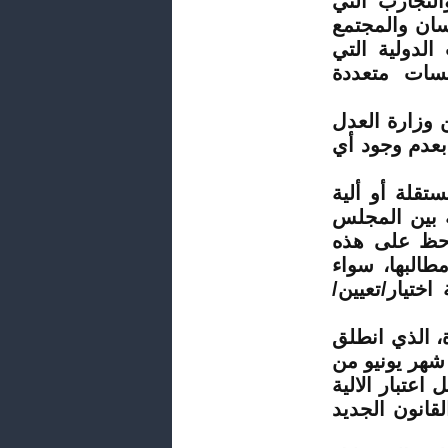
لتي اعتمدت ألية مستقلة عددها دوليا 9، والتجارب التي
سان والمجتمع
جارب الدولية التي
سات متعددة
 وزارة العدل
 بعدم وجود أي
تقلة أو ألية
 بين المجلس
احظ على هذه
طالبها، سواء
اختيار/تعيين/
، الذي انطلق
شهر يونيو من
عتبار الالية
قانون الجديد