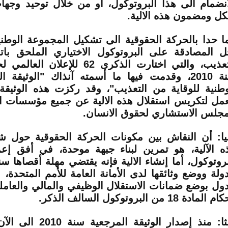
انضمام الى هذا البروتوكول، أو من خلال توحيد وجه
ل ومضمون هذه الالية.
ا حدا بالحركة الحقوقية الى تشكيل المجموعة الوطني
ل المصادقة على البروتوكول الاختياري الملحق بات
التعذيب، والتي اختارت الذكرى 62 للإع
سنة 2010، وقدمت فيها ما أسمته آنذاك "الوثيقة ا
وطنية للوقاية من التعذيب"، وقد ركزت هذه الوثيق
عمل لتكريس استقلال هذه الالية عن جميع مؤسسات الد
مجلس الاستشاري لحقوق الانسان
.
نيا: أن النقاش بين مكونات الحركة الحقوقية حول
ه الآلية، هو تمرين لبناء جبهة موحدة، في أفق إع
بروتوكول، أما إنشاء الالية فإنه يقتضي مهلة أقصاها س
دولة ووضع وثائقها لدى الأمانة العامة للأمم المتحدة
دول بوضع ضمانات الاستقلال الوظيفي والمالي والعاملي
المادة 18 من البروتوكول السالف الذكر.
ثالثا: منذ إصدار الوثيقة 