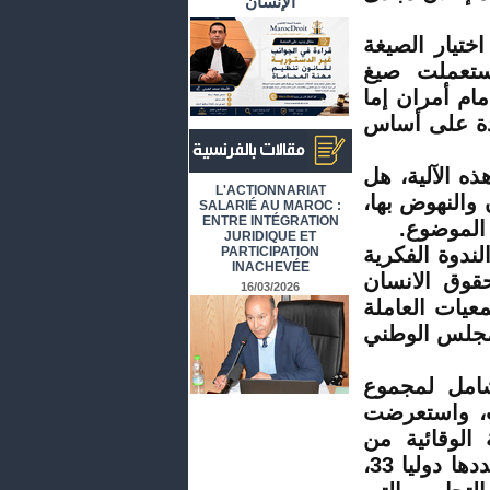
الإنسان
ختيار الصيغة
لحقوقية، فالمادة 17 منه استعملت صيغ
مام أمران إما
جدة على أساس
ه الآلية، هل
أرشيف المقالات باللغة الفرنسية
L'ACTIONNARIAT
والنهوض بها،
SALARIÉ AU MAROC :
ENTRE INTÉGRATION
الموضوع.
JURIDIQUE ET
لندوة الفكرية
PARTICIPATION
INACHEVÉE
قوق الانسان
16/03/2026
جمعيات العاملة
لمجلس الوطني
امل لمجموع
يب، واستعرضت
 الوقائية من
التعذيب ضمن مؤسسة حقوقية خاضعة لمبادئ باريس عددها دوليا 33،