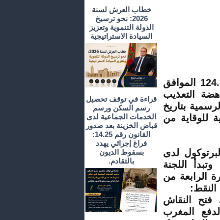
خطاب العرش لسنة
2026: نحو ترسيخ
الدولة التنموية وتعزيز
السيادة الاستراتيجية
يرتبط هذا المقال ويرتكز على القانون القانون رقم 124.12 الموافق
اهضة التعذيب
قراءة في توقف تحصيل
الجريدة الرسمية بتاريخ
رسم السكن ورسم
نية للوقاية من
الخدمات الجماعية لدى
قباض الخزينة بعد صدور
القانون رقم 14.25:
فراغ إجرائي يهدد
برتوكول لدى
بسقوط الديون
بالتقادم.
وتبدأ اللجنة
ة الرابعة من
 فتح النقاش
لدفع المغرب