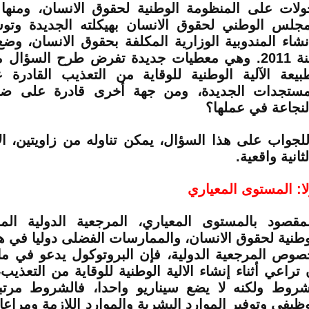
ولات على المنظومة الوطنية لحقوق الانسان، ومنها
مجلس الوطني لحقوق الانسان بهيكلته الجديدة وتوس
نشاء المندوبية الوزارية المكلفة بحقوق الانسان، وض
سنة 2011. وهي معطيات جديدة تفرض طرح السؤال
بيعة الآلية الوطنية للوقاية من التعذيب القادرة
مستجدات الجديدة، ومن جهة أخرى قادرة على ضما
لنجاعة في عملها؟
لجواب على هذا السؤال، يمكن تناوله من زاويتين، الا
ثانية واقعية.
لا: المستوى المعياري
مقصود بالمستوى المعياري، المرجعية الدولية المؤ
وطنية لحقوق الانسان، والممارسات الفضلى دوليا في ه
 تراعي أثناء إنشاء الالية الوطنية للوقاية من التعذ
شروط ولكنه لا يضع سيناريو واحدا، فالشروط مرتبط
وظيفي وتوفير الموارد البشرية والموارد اللازمة ومراعا