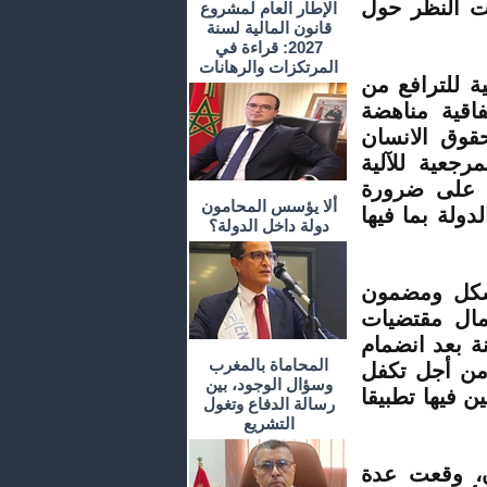
ات النظر حول
الإطار العام لمشروع
قانون المالية لسنة
2027: قراءة في
المرتكزات والرهانات
ة للترافع من
فاقية مناهضة
لان العالمي لحقوق الانسان
لمرجعية للآلية
ة على ضرورة
ألا يؤسس المحامون
ولة بما فيها
دولة داخل الدولة؟
 شكل ومضمون
مال مقتضيات
نة بعد انضمام
المحاماة بالمغرب
، من أجل تكفل
وسؤال الوجود، بين
ن فيها تطبيقا
رسالة الدفاع وتغول
التشريع
المرجعية سنة 2010 الى الآن، وقعت عدة